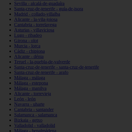
Sevilla - alcalá-de-guadaíra
Santa-cruz-de-tenerife - guía-de-isora
Madrid - collado-villalba
Alicante - la-vila-joiosa
Cantabria - torrelavega
Asturias - villaviciosa
Lugo - ribadeo
Girona - olot
Murcia - lorca
Cádiz - chipiona
Alicante - dénia
Teruel - la-puebla-de-valverde
Santa-cruz-de-tenerife - santa-cruz-de-tenerife
Santa-cruz-de-tenerife - arafo
Málaga - málaga
Málaga - estepona
Málaga - manilva
Alicante - torrevieja
León - león
Navarra - uharte
Cantabria - santander
Salamanca - salamanca
Bizkaia - getxo
Valladolid - valladolid
Málaga - benalmádena