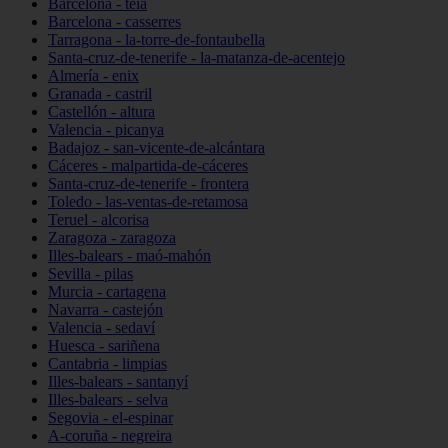
Barcelona - teià
Barcelona - casserres
Tarragona - la-torre-de-fontaubella
Santa-cruz-de-tenerife - la-matanza-de-acentejo
Almería - enix
Granada - castril
Castellón - altura
Valencia - picanya
Badajoz - san-vicente-de-alcántara
Cáceres - malpartida-de-cáceres
Santa-cruz-de-tenerife - frontera
Toledo - las-ventas-de-retamosa
Teruel - alcorisa
Zaragoza - zaragoza
Illes-balears - maó-mahón
Sevilla - pilas
Murcia - cartagena
Navarra - castejón
Valencia - sedaví
Huesca - sariñena
Cantabria - limpias
Illes-balears - santanyí
Illes-balears - selva
Segovia - el-espinar
A-coruña - negreira