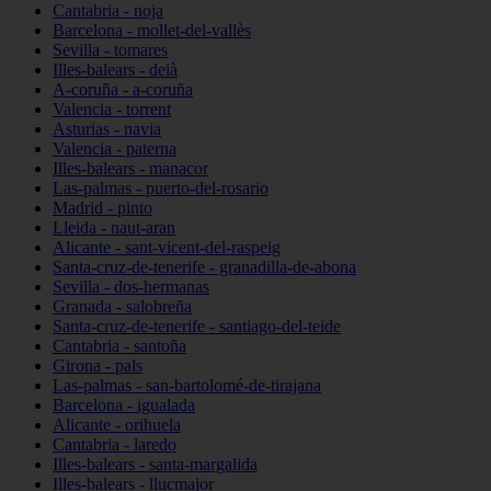
Cantabria - noja
Barcelona - mollet-del-vallès
Sevilla - tomares
Illes-balears - deià
A-coruña - a-coruña
Valencia - torrent
Asturias - navia
Valencia - paterna
Illes-balears - manacor
Las-palmas - puerto-del-rosario
Madrid - pinto
Lleida - naut-aran
Alicante - sant-vicent-del-raspeig
Santa-cruz-de-tenerife - granadilla-de-abona
Sevilla - dos-hermanas
Granada - salobreña
Santa-cruz-de-tenerife - santiago-del-teide
Cantabria - santoña
Girona - pals
Las-palmas - san-bartolomé-de-tirajana
Barcelona - igualada
Alicante - orihuela
Cantabria - laredo
Illes-balears - santa-margalida
Illes-balears - llucmajor