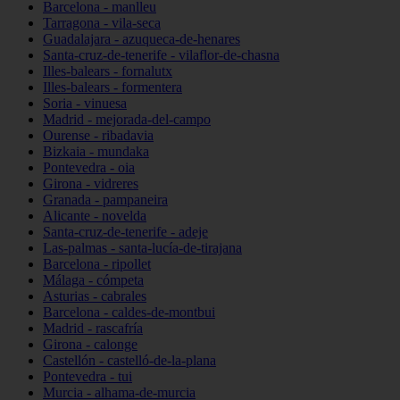
Barcelona - manlleu
Tarragona - vila-seca
Guadalajara - azuqueca-de-henares
Santa-cruz-de-tenerife - vilaflor-de-chasna
Illes-balears - fornalutx
Illes-balears - formentera
Soria - vinuesa
Madrid - mejorada-del-campo
Ourense - ribadavia
Bizkaia - mundaka
Pontevedra - oia
Girona - vidreres
Granada - pampaneira
Alicante - novelda
Santa-cruz-de-tenerife - adeje
Las-palmas - santa-lucía-de-tirajana
Barcelona - ripollet
Málaga - cómpeta
Asturias - cabrales
Barcelona - caldes-de-montbui
Madrid - rascafría
Girona - calonge
Castellón - castelló-de-la-plana
Pontevedra - tui
Murcia - alhama-de-murcia