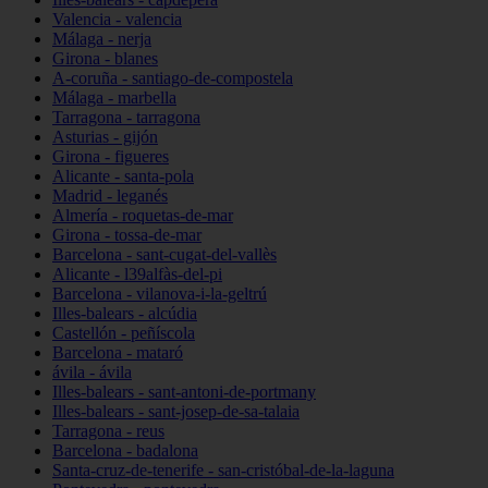
Valencia - valencia
Málaga - nerja
Girona - blanes
A-coruña - santiago-de-compostela
Málaga - marbella
Tarragona - tarragona
Asturias - gijón
Girona - figueres
Alicante - santa-pola
Madrid - leganés
Almería - roquetas-de-mar
Girona - tossa-de-mar
Barcelona - sant-cugat-del-vallès
Alicante - l39alfàs-del-pi
Barcelona - vilanova-i-la-geltrú
Illes-balears - alcúdia
Castellón - peñíscola
Barcelona - mataró
ávila - ávila
Illes-balears - sant-antoni-de-portmany
Illes-balears - sant-josep-de-sa-talaia
Tarragona - reus
Barcelona - badalona
Santa-cruz-de-tenerife - san-cristóbal-de-la-laguna