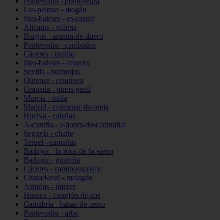
Pontevedra - pontevedra
Las-palmas - mogán
Illes-balears - es-castell
Alicante - villena
Burgos - aranda-de-duero
Pontevedra - cambados
Cáceres - trujillo
Illes-balears - felanitx
Sevilla - bormujos
Ourense - celanova
Granada - pinos-genil
Murcia - mula
Madrid - colmenar-de-oreja
Huelva - calañas
A-coruña - a-pobra-do-caramiñal
Segovia - chañe
Teruel - camañas
Badajoz - la-roca-de-la-sierra
Badajoz - guareña
Cáceres - caminomorisco
Ciudad-real - malagón
Asturias - mieres
Huesca - castejón-de-sos
Cantabria - hazas-de-cesto
Pontevedra - arbo