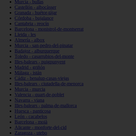
Murcia - bullas
Castellón - albocàsser
Granada - huétor-tájar
Córdoba - bujalance
Cantabria - reocín
Barcelona - monistrol-de-montserrat
Lleida - les
Almería - albox
Murcia - san-pedro-del-pinatar
Badajoz - alburquerque
Toledo - casarrubios-del-monte
Illes-balears - puigpunyent
Madrid - griñón
Málaga - istán
Cádiz - benalup-casas-viejas
Illes-balears - ciutadella-de-menorca
Murcia - murcia
Valencia - quart-de-poblet
Navarra - viana
Illes-balears - palma-de-mallorca
Huesca - panticosa
León - cacabelos
Barcelona - moià
Alicante - monforte-del-cid
Zaragoza - utebo