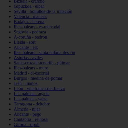
Bizkaia - erandio
Gipuzkoa - eibar
Sevilla - bollullos-de-la-mitación
Valencia - manises
Badajoz - llerena
Illes-balears - es-mercadal
Segovia - pedraza
A-coruña - padrón
Lleida - sort
Alicante - elx
Illes-balears - santa-eulària-des-riu
Asturias - avilés
Santa-cruz-de-tenerife - güímar
Illes-balears - muro
Madrid - el-escorial
Burgos - medina-de-pomar
Jaén - martos
León - villafranca-del-bierzo
Las-palmas - agaete
Las-palmas - yaiza
Tarragona - deltebre
Almería - níjar
Alicante - pego
Cantabria - reinosa
Girona - ripoll