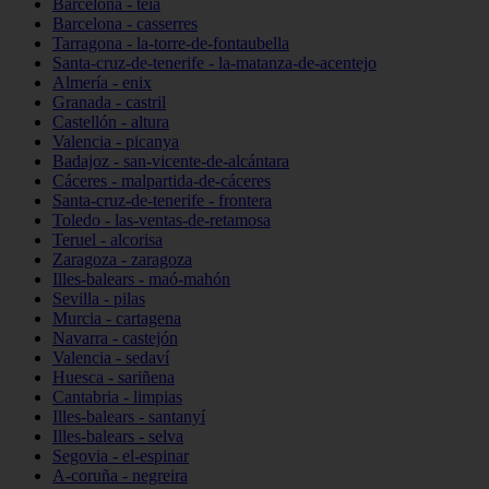
Barcelona - teià
Barcelona - casserres
Tarragona - la-torre-de-fontaubella
Santa-cruz-de-tenerife - la-matanza-de-acentejo
Almería - enix
Granada - castril
Castellón - altura
Valencia - picanya
Badajoz - san-vicente-de-alcántara
Cáceres - malpartida-de-cáceres
Santa-cruz-de-tenerife - frontera
Toledo - las-ventas-de-retamosa
Teruel - alcorisa
Zaragoza - zaragoza
Illes-balears - maó-mahón
Sevilla - pilas
Murcia - cartagena
Navarra - castejón
Valencia - sedaví
Huesca - sariñena
Cantabria - limpias
Illes-balears - santanyí
Illes-balears - selva
Segovia - el-espinar
A-coruña - negreira