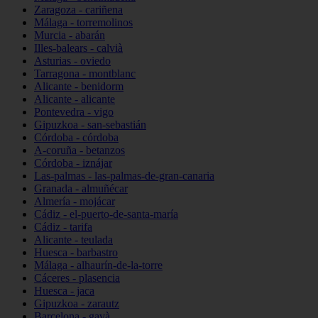
Zaragoza - cariñena
Málaga - torremolinos
Murcia - abarán
Illes-balears - calvià
Asturias - oviedo
Tarragona - montblanc
Alicante - benidorm
Alicante - alicante
Pontevedra - vigo
Gipuzkoa - san-sebastián
Córdoba - córdoba
A-coruña - betanzos
Córdoba - iznájar
Las-palmas - las-palmas-de-gran-canaria
Granada - almuñécar
Almería - mojácar
Cádiz - el-puerto-de-santa-maría
Cádiz - tarifa
Alicante - teulada
Huesca - barbastro
Málaga - alhaurín-de-la-torre
Cáceres - plasencia
Huesca - jaca
Gipuzkoa - zarautz
Barcelona - gavà