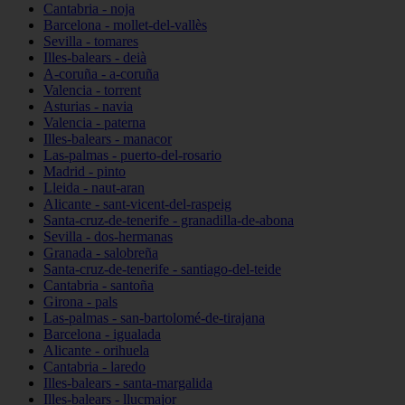
Cantabria - noja
Barcelona - mollet-del-vallès
Sevilla - tomares
Illes-balears - deià
A-coruña - a-coruña
Valencia - torrent
Asturias - navia
Valencia - paterna
Illes-balears - manacor
Las-palmas - puerto-del-rosario
Madrid - pinto
Lleida - naut-aran
Alicante - sant-vicent-del-raspeig
Santa-cruz-de-tenerife - granadilla-de-abona
Sevilla - dos-hermanas
Granada - salobreña
Santa-cruz-de-tenerife - santiago-del-teide
Cantabria - santoña
Girona - pals
Las-palmas - san-bartolomé-de-tirajana
Barcelona - igualada
Alicante - orihuela
Cantabria - laredo
Illes-balears - santa-margalida
Illes-balears - llucmajor