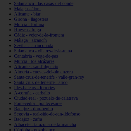
Salamanca - las-casas-del-conde
Málaga - álora
Alicante - biar
Girona - llagostera
Murcia - fortuna
Huesca - fraga
Cádiz - vejer-de-la-frontera
Málaga - alcaucín
Sevilla - la-rinconada
Salamanca - villares-de-la-reina
Cantabria - vega-de-pas
Murcia - los-alcázares
Alicante - san-fulgencio
Almería - cuevas-del-almanzora
Santa-cruz-de-tenerife - valle-gran-rey
Santa-cruz-de-tenerife - arico
Illes-balears - ferreries
A-coruña - carballo
Ciudad-real - pozuelo-de-calatrava
Pontevedra - pontecesures
Badajoz - don-benito
Segovia - real-sitio-de-san-ildefonso
Badajoz - zafra
Albacete - tarazona-de-la-mancha
Córdoba - pozoblanco