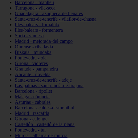
Barcelona - manlleu
Tarragona - vila-seca
Guadalajara - azuqueca-de-henares
Santa-cruz-de-tenerife - vilaflor-de-chasna
Illes-balears - fornalutx
Illes-balears - formentera
Soria - vinuesa
Madrid - mejorada-del-campo
Ourense - ribadavia
Bizkaia - mundaka
Pontevedra - oia
Girona - vidreres
Granada - pampaneira
Alicante - novelda
Santa-cruz-de-tenerife - adeje
Las-palmas - santa-lucía-de-tirajana
Barcelona - ripollet
Málaga - cómpeta
Asturias - cabrales
Barcelona - caldes-de-montbui
Madrid - rascafría
Girona - calonge
Castellón - castelló-de-la-plana
Pontevedra - tui
Murcia - alhama-de-murcia