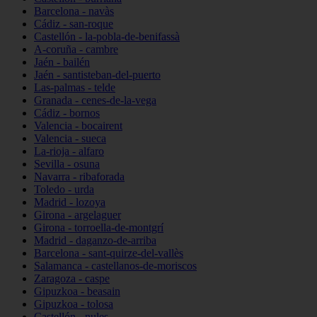
Barcelona - navàs
Cádiz - san-roque
Castellón - la-pobla-de-benifassà
A-coruña - cambre
Jaén - bailén
Jaén - santisteban-del-puerto
Las-palmas - telde
Granada - cenes-de-la-vega
Cádiz - bornos
Valencia - bocairent
Valencia - sueca
La-rioja - alfaro
Sevilla - osuna
Navarra - ribaforada
Toledo - urda
Madrid - lozoya
Girona - argelaguer
Girona - torroella-de-montgrí
Madrid - daganzo-de-arriba
Barcelona - sant-quirze-del-vallès
Salamanca - castellanos-de-moriscos
Zaragoza - caspe
Gipuzkoa - beasain
Gipuzkoa - tolosa
Castellón - nules