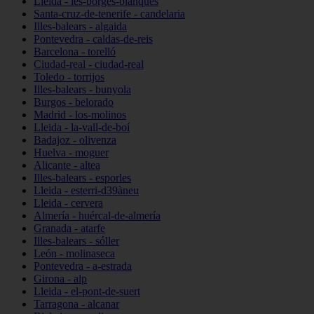
Lleida - les-borges-blanques
Santa-cruz-de-tenerife - candelaria
Illes-balears - algaida
Pontevedra - caldas-de-reis
Barcelona - torelló
Ciudad-real - ciudad-real
Toledo - torrijos
Illes-balears - bunyola
Burgos - belorado
Madrid - los-molinos
Lleida - la-vall-de-boí
Badajoz - olivenza
Huelva - moguer
Alicante - altea
Illes-balears - esporles
Lleida - esterri-d39àneu
Lleida - cervera
Almería - huércal-de-almería
Granada - atarfe
Illes-balears - sóller
León - molinaseca
Pontevedra - a-estrada
Girona - alp
Lleida - el-pont-de-suert
Tarragona - alcanar