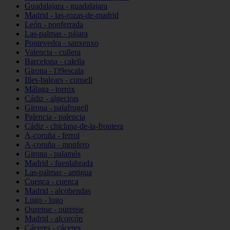
Guadalajara - guadalajara
Madrid - las-rozas-de-madrid
León - ponferrada
Las-palmas - pájara
Pontevedra - sanxenxo
Valencia - cullera
Barcelona - calella
Girona - l39escala
Illes-balears - consell
Málaga - torrox
Cádiz - algeciras
Girona - palafrugell
Palencia - palencia
Cádiz - chiclana-de-la-frontera
A-coruña - ferrol
A-coruña - monfero
Girona - palamós
Madrid - fuenlabrada
Las-palmas - antigua
Cuenca - cuenca
Madrid - alcobendas
Lugo - lugo
Ourense - ourense
Madrid - alcorcón
Cáceres - cáceres