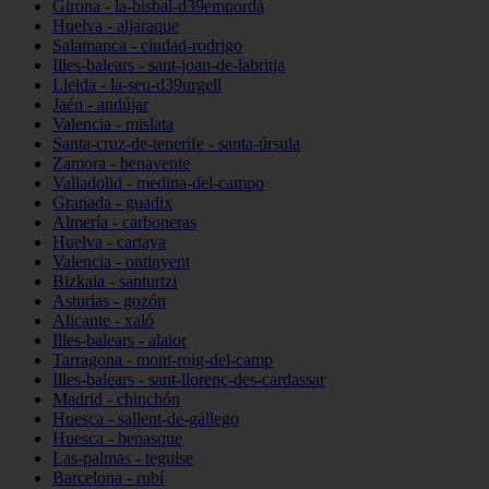
Girona - la-bisbal-d39empordà
Huelva - aljaraque
Salamanca - ciudad-rodrigo
Illes-balears - sant-joan-de-labritja
Lleida - la-seu-d39urgell
Jaén - andújar
Valencia - mislata
Santa-cruz-de-tenerife - santa-úrsula
Zamora - benavente
Valladolid - medina-del-campo
Granada - guadix
Almería - carboneras
Huelva - cartaya
Valencia - ontinyent
Bizkaia - santurtzi
Asturias - gozón
Alicante - xaló
Illes-balears - alaior
Tarragona - mont-roig-del-camp
Illes-balears - sant-llorenç-des-cardassar
Madrid - chinchón
Huesca - sallent-de-gállego
Huesca - benasque
Las-palmas - teguise
Barcelona - rubí