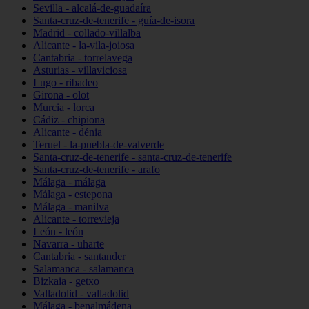
Sevilla - alcalá-de-guadaíra
Santa-cruz-de-tenerife - guía-de-isora
Madrid - collado-villalba
Alicante - la-vila-joiosa
Cantabria - torrelavega
Asturias - villaviciosa
Lugo - ribadeo
Girona - olot
Murcia - lorca
Cádiz - chipiona
Alicante - dénia
Teruel - la-puebla-de-valverde
Santa-cruz-de-tenerife - santa-cruz-de-tenerife
Santa-cruz-de-tenerife - arafo
Málaga - málaga
Málaga - estepona
Málaga - manilva
Alicante - torrevieja
León - león
Navarra - uharte
Cantabria - santander
Salamanca - salamanca
Bizkaia - getxo
Valladolid - valladolid
Málaga - benalmádena