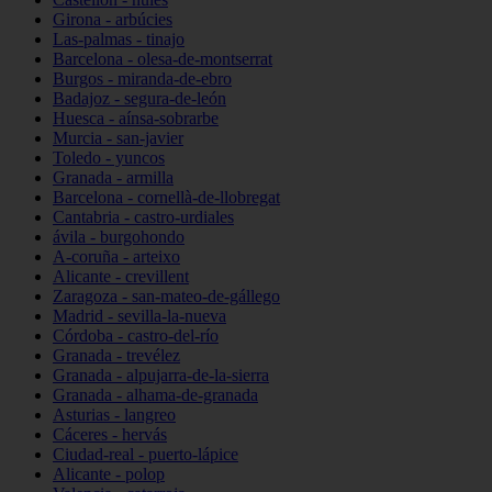
Girona - arbúcies
Las-palmas - tinajo
Barcelona - olesa-de-montserrat
Burgos - miranda-de-ebro
Badajoz - segura-de-león
Huesca - aínsa-sobrarbe
Murcia - san-javier
Toledo - yuncos
Granada - armilla
Barcelona - cornellà-de-llobregat
Cantabria - castro-urdiales
ávila - burgohondo
A-coruña - arteixo
Alicante - crevillent
Zaragoza - san-mateo-de-gállego
Madrid - sevilla-la-nueva
Córdoba - castro-del-río
Granada - trevélez
Granada - alpujarra-de-la-sierra
Granada - alhama-de-granada
Asturias - langreo
Cáceres - hervás
Ciudad-real - puerto-lápice
Alicante - polop