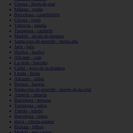
Girona - lloret-de-mar
Málaga - ronda
Barcelona - castelldefels
Girona - roses
Valencia - gandia
Tarragona - cambrils
Madrid - alcalá-de-henares
Santa-cruz-de-tenerife - breña-alta
Jaén - jaén
Huelva - huelva
Alicante - calp
La-rioja - logroño
Cádiz - jerez-de-la-frontera
Lleida - lleida
Alicante - xàbia
Burgos - burgos
Santa-cruz-de-tenerife - puerto-de-la-cruz
Almería - almería
Barcelona - terrassa
Tarragona - salou
Toledo - toledo
Barcelona - sitges
álava - vitoria-gasteiz
Bizkaia - bilbao
Madrid - tres-cantos