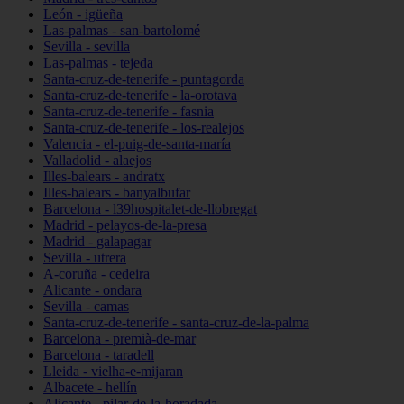
León - igüeña
Las-palmas - san-bartolomé
Sevilla - sevilla
Las-palmas - tejeda
Santa-cruz-de-tenerife - puntagorda
Santa-cruz-de-tenerife - la-orotava
Santa-cruz-de-tenerife - fasnia
Santa-cruz-de-tenerife - los-realejos
Valencia - el-puig-de-santa-maría
Valladolid - alaejos
Illes-balears - andratx
Illes-balears - banyalbufar
Barcelona - l39hospitalet-de-llobregat
Madrid - pelayos-de-la-presa
Madrid - galapagar
Sevilla - utrera
A-coruña - cedeira
Alicante - ondara
Sevilla - camas
Santa-cruz-de-tenerife - santa-cruz-de-la-palma
Barcelona - premià-de-mar
Barcelona - taradell
Lleida - vielha-e-mijaran
Albacete - hellín
Alicante - pilar-de-la-horadada