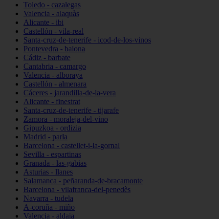
Toledo - cazalegas
Valencia - alaquàs
Alicante - ibi
Castellón - vila-real
Santa-cruz-de-tenerife - icod-de-los-vinos
Pontevedra - baiona
Cádiz - barbate
Cantabria - camargo
Valencia - alboraya
Castellón - almenara
Cáceres - jarandilla-de-la-vera
Alicante - finestrat
Santa-cruz-de-tenerife - tijarafe
Zamora - moraleja-del-vino
Gipuzkoa - ordizia
Madrid - parla
Barcelona - castellet-i-la-gornal
Sevilla - espartinas
Granada - las-gabias
Asturias - llanes
Salamanca - peñaranda-de-bracamonte
Barcelona - vilafranca-del-penedès
Navarra - tudela
A-coruña - miño
Valencia - aldaia