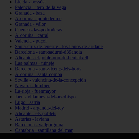
Lleida - bossòst
Palencia - itero-de-la-vega
Granada - baza
A-coruña - pontedeume
Granada - válor
Cuenca - las-pedroñeras
A-coruña - carral
Valencia - puçol
Santa-cruz-de-tenerife - los-llanos-de-aridane
Barcelona - sant-sadurní-d39anoia
Alicante - el-poble-nou-de-benitatxell
Las-palmas - tuineje
Barcelona - sant-vicenç-dels-horts
A-coruña - santa-comba
Sevilla - valencina-de-la-concepción
Navarra - lumbier
La-rioja - fuenmayor
Jaén - villanueva-del-arzobispo
Lugo - sarria
Madrid - arganda-del-rey
Alicante - els-poblets
Asturias - laviana
Barcelona - vallgorguina
Cantabria - santillana-del-mar
Zamora - santa-maría-de-la-vega