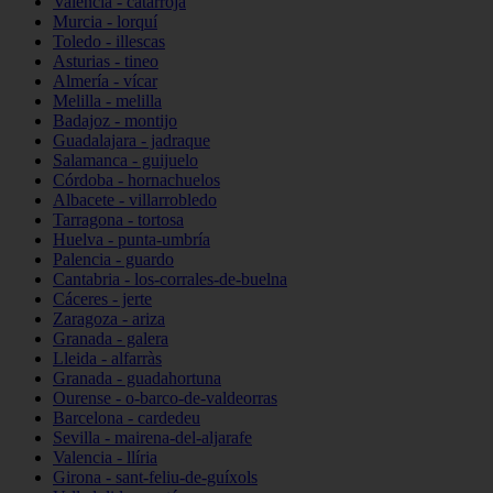
Valencia - catarroja
Murcia - lorquí
Toledo - illescas
Asturias - tineo
Almería - vícar
Melilla - melilla
Badajoz - montijo
Guadalajara - jadraque
Salamanca - guijuelo
Córdoba - hornachuelos
Albacete - villarrobledo
Tarragona - tortosa
Huelva - punta-umbría
Palencia - guardo
Cantabria - los-corrales-de-buelna
Cáceres - jerte
Zaragoza - ariza
Granada - galera
Lleida - alfarràs
Granada - guadahortuna
Ourense - o-barco-de-valdeorras
Barcelona - cardedeu
Sevilla - mairena-del-aljarafe
Valencia - llíria
Girona - sant-feliu-de-guíxols