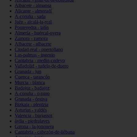
Albacete - almansa
Alicante - almoradí
A-coruña - sada
Jaén - alcalá-la-real
Pontevedra - lalín
Almería - huércal-overa
Zamora - zamora
Albacete - albacete
Ciudad-real - puertollano
Las-palmas - ingenio
Cantabria - medio-cudeyo
Valladolid - tudela-de-duero
Granada - jun
Cuenca - tarancón
Murcia - blanca
Badajoz - badajoz
A-coruña - o-pino
Granada - órgiva
Bizkaia - plentzia
Asturias - valdés
Valencia - burjassot
ávila - piedralaves
Girona - la-jonquera
Cantabria - cabezón-de-liébana