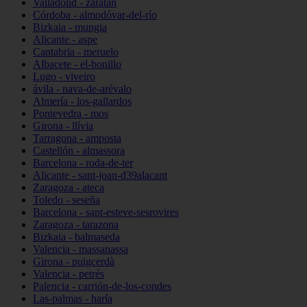
Valladolid - zaratán
Córdoba - almodóvar-del-río
Bizkaia - mungia
Alicante - aspe
Cantabria - meruelo
Albacete - el-bonillo
Lugo - viveiro
ávila - nava-de-arévalo
Almería - los-gallardos
Pontevedra - mos
Girona - llívia
Tarragona - amposta
Castellón - almassora
Barcelona - roda-de-ter
Alicante - sant-joan-d39alacant
Zaragoza - ateca
Toledo - seseña
Barcelona - sant-esteve-sesrovires
Zaragoza - tarazona
Bizkaia - balmaseda
Valencia - massanassa
Girona - puigcerdà
Valencia - petrés
Palencia - carrión-de-los-condes
Las-palmas - haría