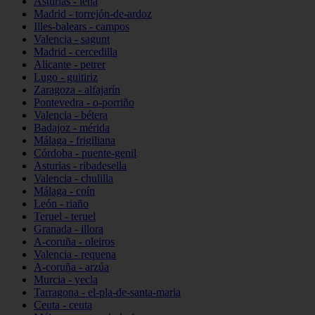
Asturias - lena
Madrid - torrejón-de-ardoz
Illes-balears - campos
Valencia - sagunt
Madrid - cercedilla
Alicante - petrer
Lugo - guitiriz
Zaragoza - alfajarín
Pontevedra - o-porriño
Valencia - bétera
Badajoz - mérida
Málaga - frigiliana
Córdoba - puente-genil
Asturias - ribadesella
Valencia - chulilla
Málaga - coín
León - riaño
Teruel - teruel
Granada - illora
A-coruña - oleiros
Valencia - requena
A-coruña - arzúa
Murcia - yecla
Tarragona - el-pla-de-santa-maria
Ceuta - ceuta