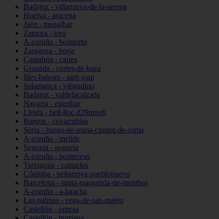
Badajoz - villanueva-de-la-serena
Huelva - aracena
Jaén - mengíbar
Zamora - toro
A-coruña - boimorto
Zaragoza - borja
Cantabria - cartes
Granada - cortes-de-baza
Illes-balears - sant-joan
Salamanca - vitigudino
Badajoz - valdelacalzada
Navarra - esteribar
Lleida - bell-lloc-d39urgell
Burgos - covarrubias
Soria - burgo-de-osma-ciudad-de-osma
A-coruña - melide
Segovia - segovia
A-coruña - ponteceso
Tarragona - camarles
Córdoba - peñarroya-pueblonuevo
Barcelona - santa-margarida-de-montbui
A-coruña - a-laracha
Las-palmas - vega-de-san-mateo
Castellón - orpesa
Castellón - burriana