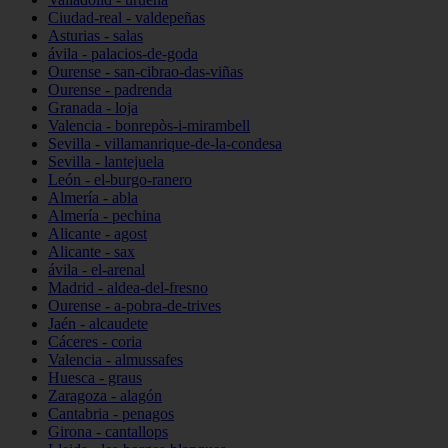
Ciudad-real - valdepeñas
Asturias - salas
ávila - palacios-de-goda
Ourense - san-cibrao-das-viñas
Ourense - padrenda
Granada - loja
Valencia - bonrepòs-i-mirambell
Sevilla - villamanrique-de-la-condesa
Sevilla - lantejuela
León - el-burgo-ranero
Almería - abla
Almería - pechina
Alicante - agost
Alicante - sax
ávila - el-arenal
Madrid - aldea-del-fresno
Ourense - a-pobra-de-trives
Jaén - alcaudete
Cáceres - coria
Valencia - almussafes
Huesca - graus
Zaragoza - alagón
Cantabria - penagos
Girona - cantallops