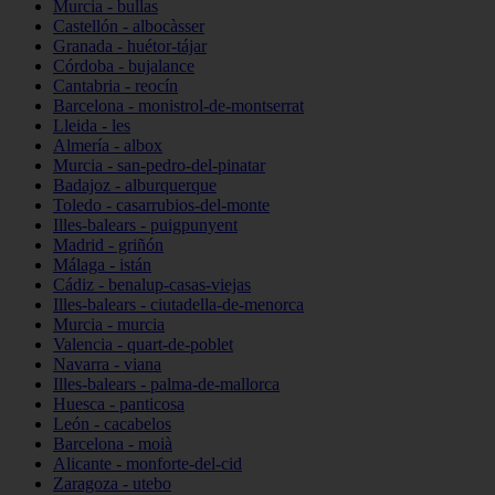
Murcia - bullas
Castellón - albocàsser
Granada - huétor-tájar
Córdoba - bujalance
Cantabria - reocín
Barcelona - monistrol-de-montserrat
Lleida - les
Almería - albox
Murcia - san-pedro-del-pinatar
Badajoz - alburquerque
Toledo - casarrubios-del-monte
Illes-balears - puigpunyent
Madrid - griñón
Málaga - istán
Cádiz - benalup-casas-viejas
Illes-balears - ciutadella-de-menorca
Murcia - murcia
Valencia - quart-de-poblet
Navarra - viana
Illes-balears - palma-de-mallorca
Huesca - panticosa
León - cacabelos
Barcelona - moià
Alicante - monforte-del-cid
Zaragoza - utebo