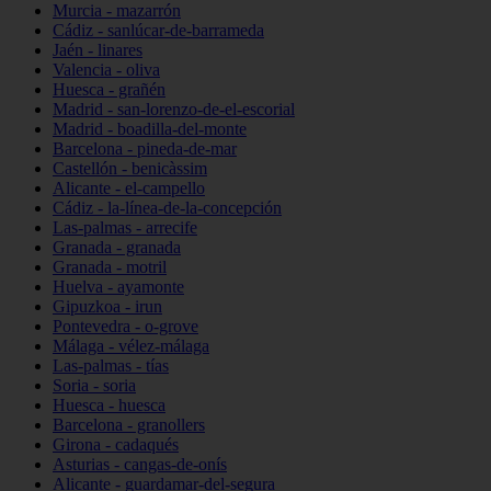
Murcia - mazarrón
Cádiz - sanlúcar-de-barrameda
Jaén - linares
Valencia - oliva
Huesca - grañén
Madrid - san-lorenzo-de-el-escorial
Madrid - boadilla-del-monte
Barcelona - pineda-de-mar
Castellón - benicàssim
Alicante - el-campello
Cádiz - la-línea-de-la-concepción
Las-palmas - arrecife
Granada - granada
Granada - motril
Huelva - ayamonte
Gipuzkoa - irun
Pontevedra - o-grove
Málaga - vélez-málaga
Las-palmas - tías
Soria - soria
Huesca - huesca
Barcelona - granollers
Girona - cadaqués
Asturias - cangas-de-onís
Alicante - guardamar-del-segura