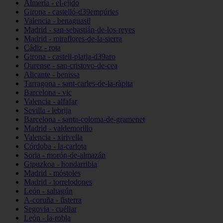
Almería - el-ejido
Girona - castelló-d39empúries
Valencia - benaguasil
Madrid - san-sebastián-de-los-reyes
Madrid - miraflores-de-la-sierra
Cádiz - rota
Girona - castell-platja-d39aro
Ourense - san-cristovo-de-cea
Alicante - benissa
Tarragona - sant-carles-de-la-ràpita
Barcelona - vic
Valencia - alfafar
Sevilla - lebrija
Barcelona - santa-coloma-de-gramenet
Madrid - valdemorillo
Valencia - xirivella
Córdoba - la-carlota
Soria - morón-de-almazán
Gipuzkoa - hondarribia
Madrid - móstoles
Madrid - torrelodones
León - sahagún
A-coruña - fisterra
Segovia - cuéllar
León - la-robla