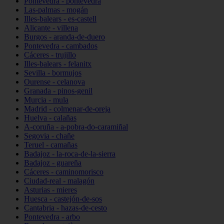
Pontevedra - pontevedra
Las-palmas - mogán
Illes-balears - es-castell
Alicante - villena
Burgos - aranda-de-duero
Pontevedra - cambados
Cáceres - trujillo
Illes-balears - felanitx
Sevilla - bormujos
Ourense - celanova
Granada - pinos-genil
Murcia - mula
Madrid - colmenar-de-oreja
Huelva - calañas
A-coruña - a-pobra-do-caramiñal
Segovia - chañe
Teruel - camañas
Badajoz - la-roca-de-la-sierra
Badajoz - guareña
Cáceres - caminomorisco
Ciudad-real - malagón
Asturias - mieres
Huesca - castejón-de-sos
Cantabria - hazas-de-cesto
Pontevedra - arbo