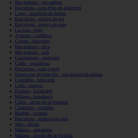
Illes-balears - ses-salines
Barcelona - sant-feliu-de-llobregat
Lugo - monforte-de-lemos
Barcelona - molins-de-rei
Barcelona - arenys-de-mar
La-rioja - haro
Asturias - cudillero
Girona - banyoles
Illes-balears - inca
Illes-balears - artà
Guadalajara - sigüenza
Cádiz - grazalema
Barcelona - sant-celoni
Santa-cruz-de-tenerife - san-miguel-de-abona
Castellón - benicarló
León - astorga
Bizkaia - barakaldo
Málaga - benahavís
Cádiz - arcos-de-la-frontera
Cantabria - comillas
Madrid - coslada
Barcelona - malgrat-de-mar
Jaén - úbeda
Málaga - antequera
Málaga - rincón-de-la-victoria