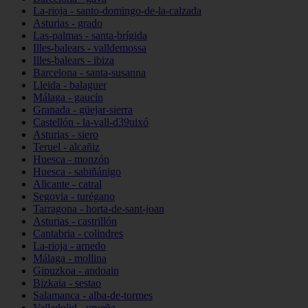
La-rioja - santo-domingo-de-la-calzada
Asturias - grado
Las-palmas - santa-brígida
Illes-balears - valldemossa
Illes-balears - ibiza
Barcelona - santa-susanna
Lleida - balaguer
Málaga - gaucín
Granada - güejar-sierra
Castellón - la-vall-d39uixó
Asturias - siero
Teruel - alcañiz
Huesca - monzón
Huesca - sabiñánigo
Alicante - catral
Segovia - turégano
Tarragona - horta-de-sant-joan
Asturias - castrillón
Cantabria - colindres
La-rioja - arnedo
Málaga - mollina
Gipuzkoa - andoain
Bizkaia - sestao
Salamanca - alba-de-tormes
Valladolid - urueña