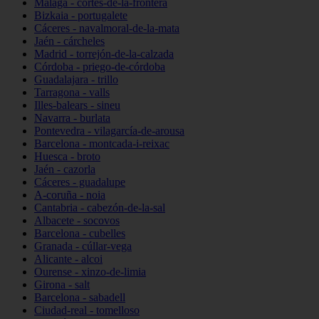
Málaga - cortes-de-la-frontera
Bizkaia - portugalete
Cáceres - navalmoral-de-la-mata
Jaén - cárcheles
Madrid - torrejón-de-la-calzada
Córdoba - priego-de-córdoba
Guadalajara - trillo
Tarragona - valls
Illes-balears - sineu
Navarra - burlata
Pontevedra - vilagarcía-de-arousa
Barcelona - montcada-i-reixac
Huesca - broto
Jaén - cazorla
Cáceres - guadalupe
A-coruña - noia
Cantabria - cabezón-de-la-sal
Albacete - socovos
Barcelona - cubelles
Granada - cúllar-vega
Alicante - alcoi
Ourense - xinzo-de-limia
Girona - salt
Barcelona - sabadell
Ciudad-real - tomelloso