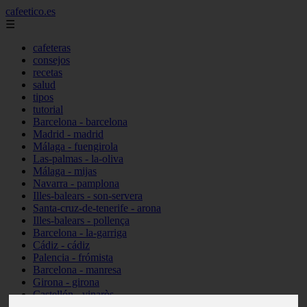
cafeetico.es
☰
cafeteras
consejos
recetas
salud
tipos
tutorial
Barcelona - barcelona
Madrid - madrid
Málaga - fuengirola
Las-palmas - la-oliva
Málaga - mijas
Navarra - pamplona
Illes-balears - son-servera
Santa-cruz-de-tenerife - arona
Illes-balears - pollença
Barcelona - la-garriga
Cádiz - cádiz
Palencia - frómista
Barcelona - manresa
Girona - girona
Castellón - vinaròs
Illes-balears - capdepera