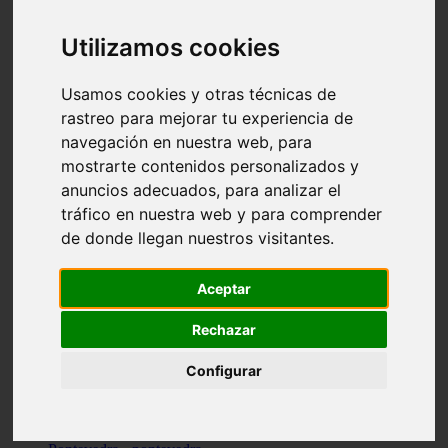
Valencia - valencia
Málaga - nerja
Utilizamos cookies
Girona - blanes
A-coruña - santiago-de-compostela
Málaga - marbella
Usamos cookies y otras técnicas de
Tarragona - tarragona
rastreo para mejorar tu experiencia de
Asturias - gijón
navegación en nuestra web, para
Girona - figueres
Alicante - santa-pola
mostrarte contenidos personalizados y
Madrid - leganés
anuncios adecuados, para analizar el
Almería - roquetas-de-mar
tráfico en nuestra web y para comprender
Girona - tossa-de-mar
Barcelona - sant-cugat-del-vallès
de donde llegan nuestros visitantes.
Alicante - l39alfàs-del-pi
Barcelona - vilanova-i-la-geltrú
Illes-balears - alcúdia
Aceptar
Castellón - peñíscola
Barcelona - mataró
Rechazar
ávila - ávila
Illes-balears - sant-antoni-de-portmany
Configurar
Illes-balears - sant-josep-de-sa-talaia
Tarragona - reus
Barcelona - badalona
Santa-cruz-de-tenerife - san-cristóbal-de-la-laguna