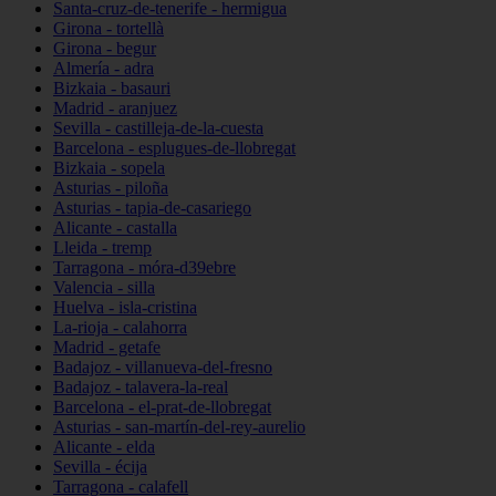
Santa-cruz-de-tenerife - hermigua
Girona - tortellà
Girona - begur
Almería - adra
Bizkaia - basauri
Madrid - aranjuez
Sevilla - castilleja-de-la-cuesta
Barcelona - esplugues-de-llobregat
Bizkaia - sopela
Asturias - piloña
Asturias - tapia-de-casariego
Alicante - castalla
Lleida - tremp
Tarragona - móra-d39ebre
Valencia - silla
Huelva - isla-cristina
La-rioja - calahorra
Madrid - getafe
Badajoz - villanueva-del-fresno
Badajoz - talavera-la-real
Barcelona - el-prat-de-llobregat
Asturias - san-martín-del-rey-aurelio
Alicante - elda
Sevilla - écija
Tarragona - calafell