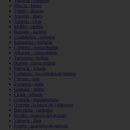
Valencia - catarroja
Murcia - lorquí
Toledo - illescas
Asturias - tineo
Almería - vícar
Melilla - melilla
Badajoz - montijo
Guadalajara - jadraque
Salamanca - guijuelo
Córdoba - hornachuelos
Albacete - villarrobledo
Tarragona - tortosa
Huelva - punta-umbría
Palencia - guardo
Cantabria - los-corrales-de-buelna
Cáceres - jerte
Zaragoza - ariza
Granada - galera
Lleida - alfarràs
Granada - guadahortuna
Ourense - o-barco-de-valdeorras
Barcelona - cardedeu
Sevilla - mairena-del-aljarafe
Valencia - llíria
Girona - sant-feliu-de-guíxols