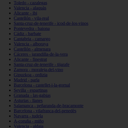
Toledo - cazalegas
Valencia - alaquàs
Alicante - ibi
Castellón - vila-real
Santa-cruz-de-tenerife - icod-de-los-vinos
Pontevedra - baiona
Cádiz - barbate
Cantabria - camargo
Valencia - alboraya
Castellón - almenara
Cáceres - jarandilla-de-la-vera
Alicante - finestrat
Santa-cruz-de-tenerife - tijarafe
Zamora - moraleja-del-vino
Gipuzkoa - ordizia
Madrid - parla
Barcelona - castellet-i-la-gornal
Sevilla - espartinas
Granada - las-gabias
Asturias - llanes
Salamanca - peñaranda-de-bracamonte
Barcelona - vilafranca-del-penedès
Navarra - tudela
A-coruña - miño
Valencia - aldaia