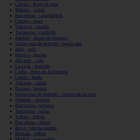
Girona - lloret-de-mar
Málaga - ronda
Barcelona - castelldefels
Girona - roses
Valencia - gandia
Tarragona - cambrils
Madrid - alcalá-de-henares
Santa-cruz-de-tenerife - breña-alta
Jaén - jaén
Huelva - huelva
Alicante - calp
La-rioja - logroño
Cádiz - jerez-de-la-frontera
Lleida - lleida
Alicante - xàbia
Burgos - burgos
Santa-cruz-de-tenerife - puerto-de-la-cruz
Almería - almería
Barcelona - terrassa
Tarragona - salou
Toledo - toledo
Barcelona - sitges
álava - vitoria-gasteiz
Bizkaia - bilbao
Madrid - tres-cantos