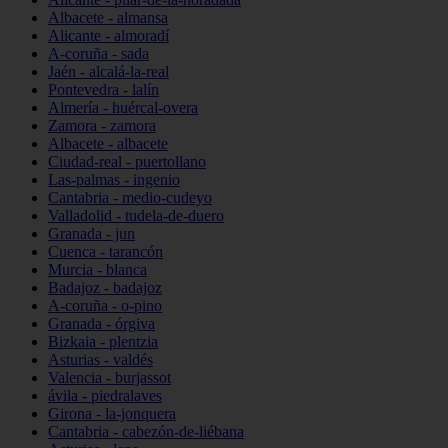
Albacete - almansa
Alicante - almoradí
A-coruña - sada
Jaén - alcalá-la-real
Pontevedra - lalín
Almería - huércal-overa
Zamora - zamora
Albacete - albacete
Ciudad-real - puertollano
Las-palmas - ingenio
Cantabria - medio-cudeyo
Valladolid - tudela-de-duero
Granada - jun
Cuenca - tarancón
Murcia - blanca
Badajoz - badajoz
A-coruña - o-pino
Granada - órgiva
Bizkaia - plentzia
Asturias - valdés
Valencia - burjassot
ávila - piedralaves
Girona - la-jonquera
Cantabria - cabezón-de-liébana