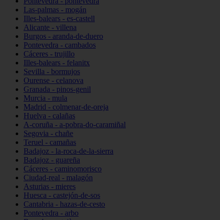
Pontevedra - pontevedra
Las-palmas - mogán
Illes-balears - es-castell
Alicante - villena
Burgos - aranda-de-duero
Pontevedra - cambados
Cáceres - trujillo
Illes-balears - felanitx
Sevilla - bormujos
Ourense - celanova
Granada - pinos-genil
Murcia - mula
Madrid - colmenar-de-oreja
Huelva - calañas
A-coruña - a-pobra-do-caramiñal
Segovia - chañe
Teruel - camañas
Badajoz - la-roca-de-la-sierra
Badajoz - guareña
Cáceres - caminomorisco
Ciudad-real - malagón
Asturias - mieres
Huesca - castejón-de-sos
Cantabria - hazas-de-cesto
Pontevedra - arbo