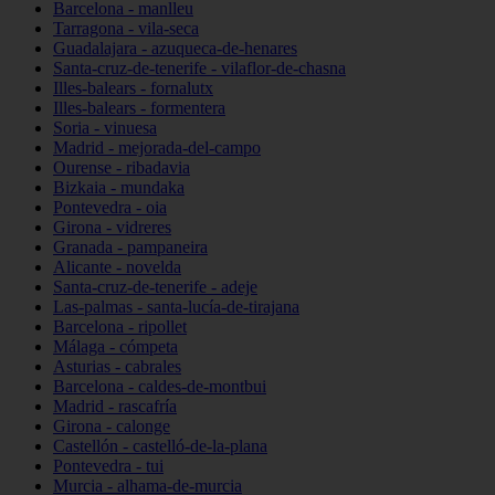
Barcelona - manlleu
Tarragona - vila-seca
Guadalajara - azuqueca-de-henares
Santa-cruz-de-tenerife - vilaflor-de-chasna
Illes-balears - fornalutx
Illes-balears - formentera
Soria - vinuesa
Madrid - mejorada-del-campo
Ourense - ribadavia
Bizkaia - mundaka
Pontevedra - oia
Girona - vidreres
Granada - pampaneira
Alicante - novelda
Santa-cruz-de-tenerife - adeje
Las-palmas - santa-lucía-de-tirajana
Barcelona - ripollet
Málaga - cómpeta
Asturias - cabrales
Barcelona - caldes-de-montbui
Madrid - rascafría
Girona - calonge
Castellón - castelló-de-la-plana
Pontevedra - tui
Murcia - alhama-de-murcia