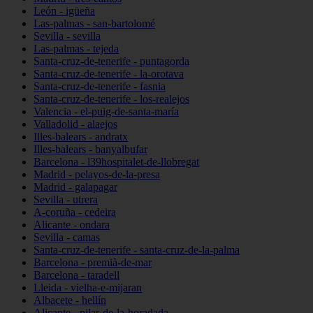
León - igüeña
Las-palmas - san-bartolomé
Sevilla - sevilla
Las-palmas - tejeda
Santa-cruz-de-tenerife - puntagorda
Santa-cruz-de-tenerife - la-orotava
Santa-cruz-de-tenerife - fasnia
Santa-cruz-de-tenerife - los-realejos
Valencia - el-puig-de-santa-maría
Valladolid - alaejos
Illes-balears - andratx
Illes-balears - banyalbufar
Barcelona - l39hospitalet-de-llobregat
Madrid - pelayos-de-la-presa
Madrid - galapagar
Sevilla - utrera
A-coruña - cedeira
Alicante - ondara
Sevilla - camas
Santa-cruz-de-tenerife - santa-cruz-de-la-palma
Barcelona - premià-de-mar
Barcelona - taradell
Lleida - vielha-e-mijaran
Albacete - hellín
Alicante - pilar-de-la-horadada