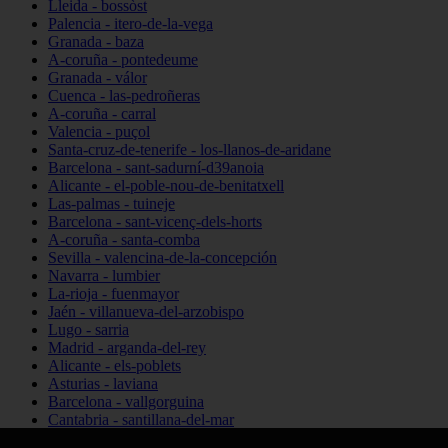
Lleida - bossòst
Palencia - itero-de-la-vega
Granada - baza
A-coruña - pontedeume
Granada - válor
Cuenca - las-pedroñeras
A-coruña - carral
Valencia - puçol
Santa-cruz-de-tenerife - los-llanos-de-aridane
Barcelona - sant-sadurní-d39anoia
Alicante - el-poble-nou-de-benitatxell
Las-palmas - tuineje
Barcelona - sant-vicenç-dels-horts
A-coruña - santa-comba
Sevilla - valencina-de-la-concepción
Navarra - lumbier
La-rioja - fuenmayor
Jaén - villanueva-del-arzobispo
Lugo - sarria
Madrid - arganda-del-rey
Alicante - els-poblets
Asturias - laviana
Barcelona - vallgorguina
Cantabria - santillana-del-mar
Zamora - santa-maría-de-la-vega