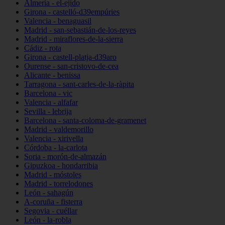
Almería - el-ejido
Girona - castelló-d39empúries
Valencia - benaguasil
Madrid - san-sebastián-de-los-reyes
Madrid - miraflores-de-la-sierra
Cádiz - rota
Girona - castell-platja-d39aro
Ourense - san-cristovo-de-cea
Alicante - benissa
Tarragona - sant-carles-de-la-ràpita
Barcelona - vic
Valencia - alfafar
Sevilla - lebrija
Barcelona - santa-coloma-de-gramenet
Madrid - valdemorillo
Valencia - xirivella
Córdoba - la-carlota
Soria - morón-de-almazán
Gipuzkoa - hondarribia
Madrid - móstoles
Madrid - torrelodones
León - sahagún
A-coruña - fisterra
Segovia - cuéllar
León - la-robla