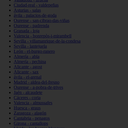
Ciudad-real - valdepeñas
Asturias - salas
ávila - palacios-de-goda
Ourense - san-cibrao-das-viñas
Ourense - padrenda
Granada - loja
Valencia - bonrepòs-i-mirambell
Sevilla - villamanrique-de-la-condesa
Sevilla - lantejuela
León - el-burgo-ranero
Almería - abla
Almería - pechina
Alicante - agost
Alicante - sax
ávila - el-arenal
Madrid - aldea-del-fresno
Ourense - a-pobra-de-trives
Jaén - alcaudete
Cáceres - coria
Valencia - almussafes
Huesca - graus
Zaragoza - alagón
Cantabria - penagos
Girona - cantallops