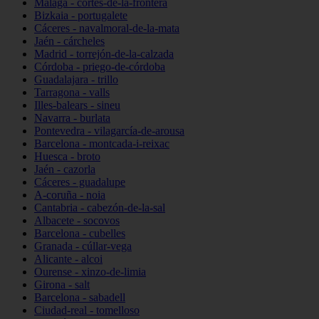
Málaga - cortes-de-la-frontera
Bizkaia - portugalete
Cáceres - navalmoral-de-la-mata
Jaén - cárcheles
Madrid - torrejón-de-la-calzada
Córdoba - priego-de-córdoba
Guadalajara - trillo
Tarragona - valls
Illes-balears - sineu
Navarra - burlata
Pontevedra - vilagarcía-de-arousa
Barcelona - montcada-i-reixac
Huesca - broto
Jaén - cazorla
Cáceres - guadalupe
A-coruña - noia
Cantabria - cabezón-de-la-sal
Albacete - socovos
Barcelona - cubelles
Granada - cúllar-vega
Alicante - alcoi
Ourense - xinzo-de-limia
Girona - salt
Barcelona - sabadell
Ciudad-real - tomelloso