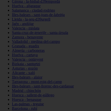
Girona - la-bisbal-d39empordà
Huelva - aljaraque
Salamanca - ciudad-rodrigo
Illes-balears - sant-joan-de-labritja
Lleida - la-seu-d39urgell
Jaén - andújar
Valencia - mislata
Santa-cruz-de-tenerife - santa-úrsula
Zamora - benavente
Valladolid - medina-del-campo
Granada - guadix
Almería - carboneras
Huelva - cartaya
Valencia - ontinyent
Bizkaia - santurtzi
Asturias - gozón
Alicante - xaló
Illes-balears - alaior
Tarragona - mont-roig-del-camp
Illes-balears - sant-llorenç-des-cardassar
Madrid - chinchón
Huesca - sallent-de-gállego
Huesca - benasque
Las-palmas - teguise
Barcelona - rubí