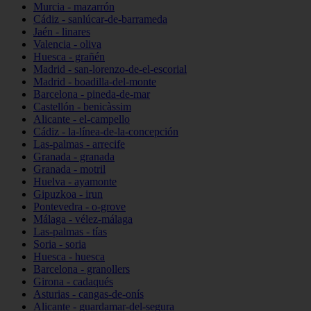
Murcia - mazarrón
Cádiz - sanlúcar-de-barrameda
Jaén - linares
Valencia - oliva
Huesca - grañén
Madrid - san-lorenzo-de-el-escorial
Madrid - boadilla-del-monte
Barcelona - pineda-de-mar
Castellón - benicàssim
Alicante - el-campello
Cádiz - la-línea-de-la-concepción
Las-palmas - arrecife
Granada - granada
Granada - motril
Huelva - ayamonte
Gipuzkoa - irun
Pontevedra - o-grove
Málaga - vélez-málaga
Las-palmas - tías
Soria - soria
Huesca - huesca
Barcelona - granollers
Girona - cadaqués
Asturias - cangas-de-onís
Alicante - guardamar-del-segura