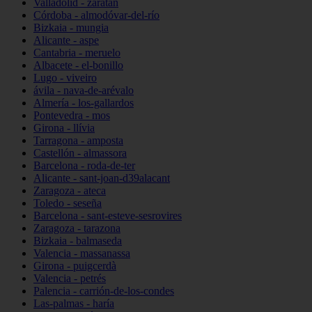
Valladolid - zaratán
Córdoba - almodóvar-del-río
Bizkaia - mungia
Alicante - aspe
Cantabria - meruelo
Albacete - el-bonillo
Lugo - viveiro
ávila - nava-de-arévalo
Almería - los-gallardos
Pontevedra - mos
Girona - llívia
Tarragona - amposta
Castellón - almassora
Barcelona - roda-de-ter
Alicante - sant-joan-d39alacant
Zaragoza - ateca
Toledo - seseña
Barcelona - sant-esteve-sesrovires
Zaragoza - tarazona
Bizkaia - balmaseda
Valencia - massanassa
Girona - puigcerdà
Valencia - petrés
Palencia - carrión-de-los-condes
Las-palmas - haría