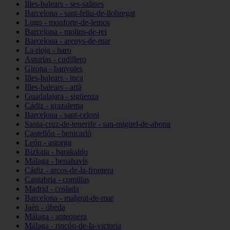
Illes-balears - ses-salines
Barcelona - sant-feliu-de-llobregat
Lugo - monforte-de-lemos
Barcelona - molins-de-rei
Barcelona - arenys-de-mar
La-rioja - haro
Asturias - cudillero
Girona - banyoles
Illes-balears - inca
Illes-balears - artà
Guadalajara - sigüenza
Cádiz - grazalema
Barcelona - sant-celoni
Santa-cruz-de-tenerife - san-miguel-de-abona
Castellón - benicarló
León - astorga
Bizkaia - barakaldo
Málaga - benahavís
Cádiz - arcos-de-la-frontera
Cantabria - comillas
Madrid - coslada
Barcelona - malgrat-de-mar
Jaén - úbeda
Málaga - antequera
Málaga - rincón-de-la-victoria