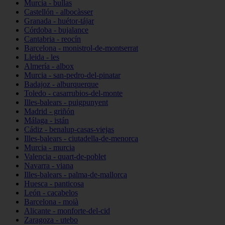
Murcia - bullas
Castellón - albocàsser
Granada - huétor-tájar
Córdoba - bujalance
Cantabria - reocín
Barcelona - monistrol-de-montserrat
Lleida - les
Almería - albox
Murcia - san-pedro-del-pinatar
Badajoz - alburquerque
Toledo - casarrubios-del-monte
Illes-balears - puigpunyent
Madrid - griñón
Málaga - istán
Cádiz - benalup-casas-viejas
Illes-balears - ciutadella-de-menorca
Murcia - murcia
Valencia - quart-de-poblet
Navarra - viana
Illes-balears - palma-de-mallorca
Huesca - panticosa
León - cacabelos
Barcelona - moià
Alicante - monforte-del-cid
Zaragoza - utebo