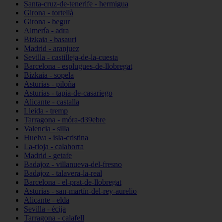
Santa-cruz-de-tenerife - hermigua
Girona - tortellà
Girona - begur
Almería - adra
Bizkaia - basauri
Madrid - aranjuez
Sevilla - castilleja-de-la-cuesta
Barcelona - esplugues-de-llobregat
Bizkaia - sopela
Asturias - piloña
Asturias - tapia-de-casariego
Alicante - castalla
Lleida - tremp
Tarragona - móra-d39ebre
Valencia - silla
Huelva - isla-cristina
La-rioja - calahorra
Madrid - getafe
Badajoz - villanueva-del-fresno
Badajoz - talavera-la-real
Barcelona - el-prat-de-llobregat
Asturias - san-martín-del-rey-aurelio
Alicante - elda
Sevilla - écija
Tarragona - calafell