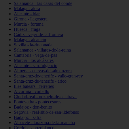
Salamanca - las-casas-del-conde
Málaga - álora
Alicante - biar
Girona - llagostera
Murcia - fortuna
Huesca - fraga
Cádiz - vejer-de-la-frontera
Málaga - alcaucín
Sevilla - la-rinconada
Salamanca - villares-de-la-reina
Cantabria - vega-de-pas
Murcia - los-alcázares
Alicante - san-fulgencio
Almería - cuevas-del-almanzora
Santa-cruz-de-tenerife - valle-gran-rey
Santa-cruz-de-tenerife - arico
Illes-balears - ferreries
A-coruña - carballo
Ciudad-real - pozuelo-de-calatrava
Pontevedra - pontecesures
Badajoz - don-benito
Segovia - real-sitio-de-san-ildefonso
Badajoz - zafra
Albacete - tarazona-de-la-mancha
Córdoba - pozoblanco