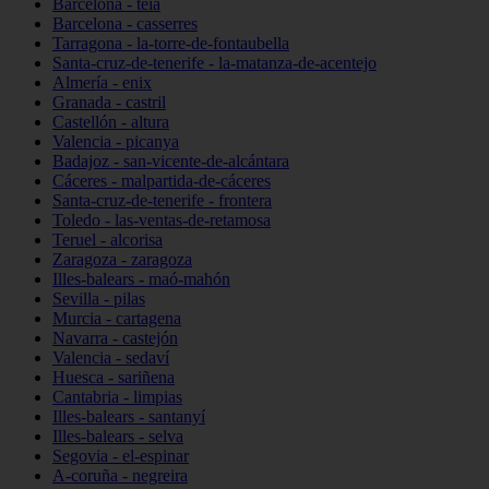
Barcelona - teià
Barcelona - casserres
Tarragona - la-torre-de-fontaubella
Santa-cruz-de-tenerife - la-matanza-de-acentejo
Almería - enix
Granada - castril
Castellón - altura
Valencia - picanya
Badajoz - san-vicente-de-alcántara
Cáceres - malpartida-de-cáceres
Santa-cruz-de-tenerife - frontera
Toledo - las-ventas-de-retamosa
Teruel - alcorisa
Zaragoza - zaragoza
Illes-balears - maó-mahón
Sevilla - pilas
Murcia - cartagena
Navarra - castejón
Valencia - sedaví
Huesca - sariñena
Cantabria - limpias
Illes-balears - santanyí
Illes-balears - selva
Segovia - el-espinar
A-coruña - negreira