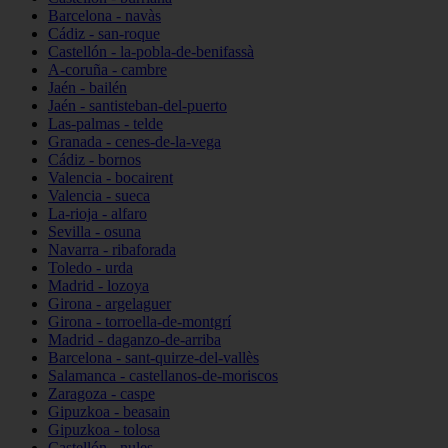
Barcelona - navàs
Cádiz - san-roque
Castellón - la-pobla-de-benifassà
A-coruña - cambre
Jaén - bailén
Jaén - santisteban-del-puerto
Las-palmas - telde
Granada - cenes-de-la-vega
Cádiz - bornos
Valencia - bocairent
Valencia - sueca
La-rioja - alfaro
Sevilla - osuna
Navarra - ribaforada
Toledo - urda
Madrid - lozoya
Girona - argelaguer
Girona - torroella-de-montgrí
Madrid - daganzo-de-arriba
Barcelona - sant-quirze-del-vallès
Salamanca - castellanos-de-moriscos
Zaragoza - caspe
Gipuzkoa - beasain
Gipuzkoa - tolosa
Castellón - nules