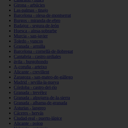
Girona - arbúcies
Las-palmas - tinajo
Barcelona - olesa-de-montserrat
Burgos - miranda-de-ebro
Badajoz - segura-de-león
Huesca - aínsa-sobrarbe
Murcia - san-javier
Toledo - yuncos
Granada - armilla
Barcelona - cornellà-de-llobregat
Cantabria - castro-urdiales
ávila - burgohondo
A-coruña - arteixo
Alicante - crevillent
Zaragoza - san-mateo-de-gállego
Madrid - sevilla-la-nueva
Córdoba - castro-del-río
Granada - trevélez
Granada - alpujarra-de-la-sierra
Granada - alhama-de-granada
Asturias - langreo
Cáceres - hervás
Ciudad-real - puerto-lápice
Alicante - polop