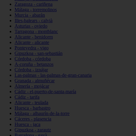
Zaragoza - cariñena
Málaga - torremolinos
Murcia - abarán
Illes-balears - calvià
Asturias - oviedo
Tarragona - montblanc
Alicante - benidorm
Alicante - alicante
Pontevedra - vigo
Gipuzkoa - san-sebastián
Córdoba - córdoba
A-coruña - betanzos
Córdoba - iznájar
Las-palmas - las-palmas-de-gran-canaria
Granada - almuñécar
Almería - mojácar
Cádiz - el-puerto-de-santa-maría
Cádiz - tarifa
Alicante - teulada
Huesca - barbastro
Málaga - alhaurín-de-la-torre
Cáceres - plasencia
Huesca - jaca
Gipuzkoa - zarautz
Barcelona - gavà