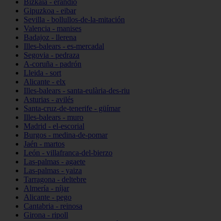
Bizkaia - erandio
Gipuzkoa - eibar
Sevilla - bollullos-de-la-mitación
Valencia - manises
Badajoz - llerena
Illes-balears - es-mercadal
Segovia - pedraza
A-coruña - padrón
Lleida - sort
Alicante - elx
Illes-balears - santa-eulària-des-riu
Asturias - avilés
Santa-cruz-de-tenerife - güímar
Illes-balears - muro
Madrid - el-escorial
Burgos - medina-de-pomar
Jaén - martos
León - villafranca-del-bierzo
Las-palmas - agaete
Las-palmas - yaiza
Tarragona - deltebre
Almería - níjar
Alicante - pego
Cantabria - reinosa
Girona - ripoll