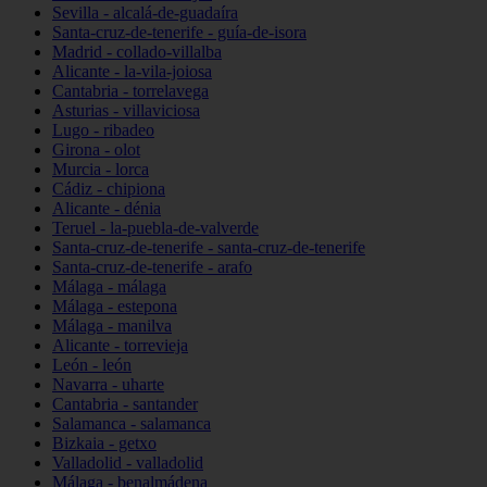
Sevilla - alcalá-de-guadaíra
Santa-cruz-de-tenerife - guía-de-isora
Madrid - collado-villalba
Alicante - la-vila-joiosa
Cantabria - torrelavega
Asturias - villaviciosa
Lugo - ribadeo
Girona - olot
Murcia - lorca
Cádiz - chipiona
Alicante - dénia
Teruel - la-puebla-de-valverde
Santa-cruz-de-tenerife - santa-cruz-de-tenerife
Santa-cruz-de-tenerife - arafo
Málaga - málaga
Málaga - estepona
Málaga - manilva
Alicante - torrevieja
León - león
Navarra - uharte
Cantabria - santander
Salamanca - salamanca
Bizkaia - getxo
Valladolid - valladolid
Málaga - benalmádena