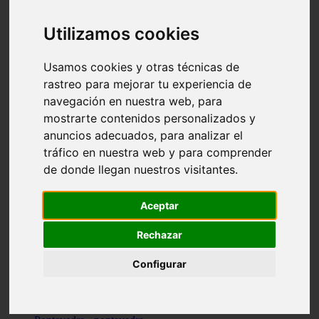
Valencia - valencia
Málaga - nerja
Utilizamos cookies
Girona - blanes
A-coruña - santiago-de-compostela
Málaga - marbella
Usamos cookies y otras técnicas de
Tarragona - tarragona
rastreo para mejorar tu experiencia de
Asturias - gijón
navegación en nuestra web, para
Girona - figueres
Alicante - santa-pola
mostrarte contenidos personalizados y
Madrid - leganés
anuncios adecuados, para analizar el
Almería - roquetas-de-mar
tráfico en nuestra web y para comprender
Girona - tossa-de-mar
Barcelona - sant-cugat-del-vallès
de donde llegan nuestros visitantes.
Alicante - l39alfàs-del-pi
Barcelona - vilanova-i-la-geltrú
Illes-balears - alcúdia
Aceptar
Castellón - peñíscola
Barcelona - mataró
Rechazar
ávila - ávila
Illes-balears - sant-antoni-de-portmany
Configurar
Illes-balears - sant-josep-de-sa-talaia
Tarragona - reus
Barcelona - badalona
Santa-cruz-de-tenerife - san-cristóbal-de-la-laguna