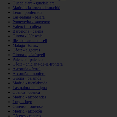
Guadalajara - guadalajara
Madrid - las-rozas-de-madrid
León - ponferrada
Las-palmas - pájara
Pontevedra - sanxenxo
Valencia - cullera
Barcelona - calella
Girona - l39escala
Illes-balears - consell
Málaga - torrox
Cádiz - algeciras
Girona - palafrugell
Palencia - palencia
Cádiz - chiclana-de-la-frontera
A-coruña - ferrol
A-coruña - monfero
Girona - palamós
Madrid - fuenlabrada
Las-palmas - antigua
Cuenca - cuenca
Madrid - alcobendas
Lugo - lugo
Ourense - ourense
Madrid - alcorcón
Cáceres - cáceres