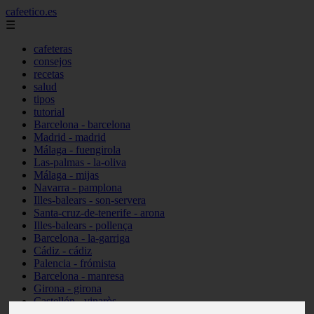
cafeetico.es
☰
cafeteras
consejos
recetas
salud
tipos
tutorial
Barcelona - barcelona
Madrid - madrid
Málaga - fuengirola
Las-palmas - la-oliva
Málaga - mijas
Navarra - pamplona
Illes-balears - son-servera
Santa-cruz-de-tenerife - arona
Illes-balears - pollença
Barcelona - la-garriga
Cádiz - cádiz
Palencia - frómista
Barcelona - manresa
Girona - girona
Castellón - vinaròs
Illes-balears - capdepera