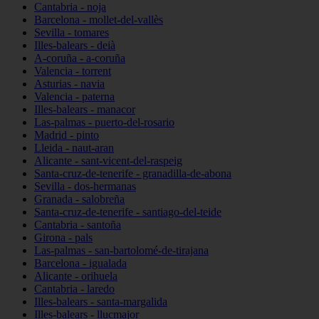
Cantabria - noja
Barcelona - mollet-del-vallès
Sevilla - tomares
Illes-balears - deià
A-coruña - a-coruña
Valencia - torrent
Asturias - navia
Valencia - paterna
Illes-balears - manacor
Las-palmas - puerto-del-rosario
Madrid - pinto
Lleida - naut-aran
Alicante - sant-vicent-del-raspeig
Santa-cruz-de-tenerife - granadilla-de-abona
Sevilla - dos-hermanas
Granada - salobreña
Santa-cruz-de-tenerife - santiago-del-teide
Cantabria - santoña
Girona - pals
Las-palmas - san-bartolomé-de-tirajana
Barcelona - igualada
Alicante - orihuela
Cantabria - laredo
Illes-balears - santa-margalida
Illes-balears - llucmajor