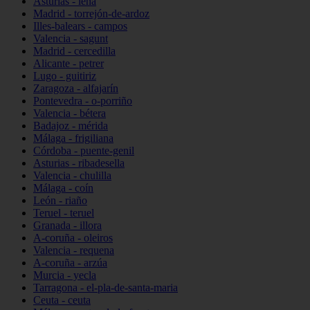
Asturias - lena
Madrid - torrejón-de-ardoz
Illes-balears - campos
Valencia - sagunt
Madrid - cercedilla
Alicante - petrer
Lugo - guitiriz
Zaragoza - alfajarín
Pontevedra - o-porriño
Valencia - bétera
Badajoz - mérida
Málaga - frigiliana
Córdoba - puente-genil
Asturias - ribadesella
Valencia - chulilla
Málaga - coín
León - riaño
Teruel - teruel
Granada - illora
A-coruña - oleiros
Valencia - requena
A-coruña - arzúa
Murcia - yecla
Tarragona - el-pla-de-santa-maria
Ceuta - ceuta