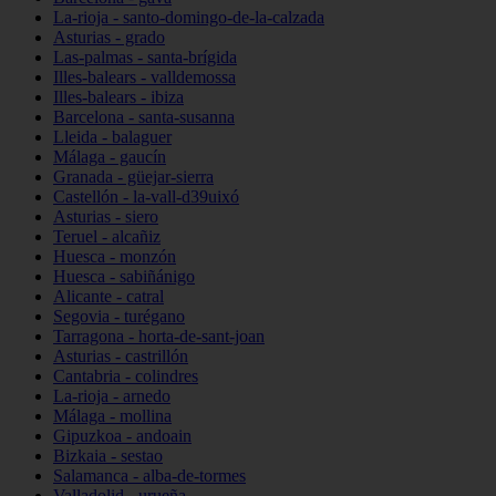
La-rioja - santo-domingo-de-la-calzada
Asturias - grado
Las-palmas - santa-brígida
Illes-balears - valldemossa
Illes-balears - ibiza
Barcelona - santa-susanna
Lleida - balaguer
Málaga - gaucín
Granada - güejar-sierra
Castellón - la-vall-d39uixó
Asturias - siero
Teruel - alcañiz
Huesca - monzón
Huesca - sabiñánigo
Alicante - catral
Segovia - turégano
Tarragona - horta-de-sant-joan
Asturias - castrillón
Cantabria - colindres
La-rioja - arnedo
Málaga - mollina
Gipuzkoa - andoain
Bizkaia - sestao
Salamanca - alba-de-tormes
Valladolid - urueña