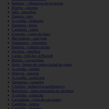
Badajoz - villanueva-de-la-serena
Huelva - aracena
Jaén - mengíbar
Zamora - toro
A-coruña - boimorto
Zaragoza - borja
Cantabria - cartes
Granada - cortes-de-baza
Illes-balears - sant-joan
Salamanca - vitigudino
Badajoz - valdelacalzada
Navarra - esteribar
Lleida - bell-lloc-d39urgell
Burgos - covarrubias
Soria - burgo-de-osma-ciudad-de-osma
A-coruña - melide
Segovia - segovia
A-coruña - ponteceso
Tarragona - camarles
Córdoba - peñarroya-pueblonuevo
Barcelona - santa-margarida-de-montbui
A-coruña - a-laracha
Las-palmas - vega-de-san-mateo
Castellón - orpesa
Castellón - burriana