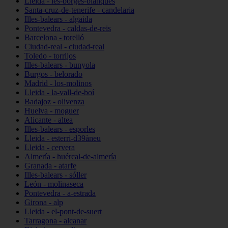
Lleida - les-borges-blanques
Santa-cruz-de-tenerife - candelaria
Illes-balears - algaida
Pontevedra - caldas-de-reis
Barcelona - torelló
Ciudad-real - ciudad-real
Toledo - torrijos
Illes-balears - bunyola
Burgos - belorado
Madrid - los-molinos
Lleida - la-vall-de-boí
Badajoz - olivenza
Huelva - moguer
Alicante - altea
Illes-balears - esporles
Lleida - esterri-d39àneu
Lleida - cervera
Almería - huércal-de-almería
Granada - atarfe
Illes-balears - sóller
León - molinaseca
Pontevedra - a-estrada
Girona - alp
Lleida - el-pont-de-suert
Tarragona - alcanar