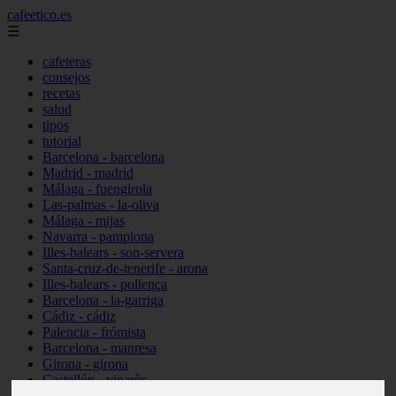
cafeetico.es
☰
cafeteras
consejos
recetas
salud
tipos
tutorial
Barcelona - barcelona
Madrid - madrid
Málaga - fuengirola
Las-palmas - la-oliva
Málaga - mijas
Navarra - pamplona
Illes-balears - son-servera
Santa-cruz-de-tenerife - arona
Illes-balears - pollença
Barcelona - la-garriga
Cádiz - cádiz
Palencia - frómista
Barcelona - manresa
Girona - girona
Castellón - vinaròs
Illes-balears - capdepera