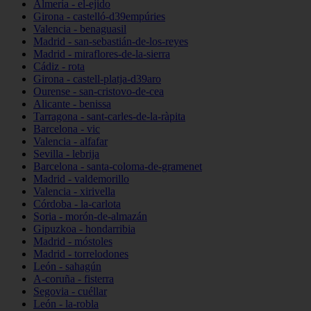
Almería - el-ejido
Girona - castelló-d39empúries
Valencia - benaguasil
Madrid - san-sebastián-de-los-reyes
Madrid - miraflores-de-la-sierra
Cádiz - rota
Girona - castell-platja-d39aro
Ourense - san-cristovo-de-cea
Alicante - benissa
Tarragona - sant-carles-de-la-ràpita
Barcelona - vic
Valencia - alfafar
Sevilla - lebrija
Barcelona - santa-coloma-de-gramenet
Madrid - valdemorillo
Valencia - xirivella
Córdoba - la-carlota
Soria - morón-de-almazán
Gipuzkoa - hondarribia
Madrid - móstoles
Madrid - torrelodones
León - sahagún
A-coruña - fisterra
Segovia - cuéllar
León - la-robla