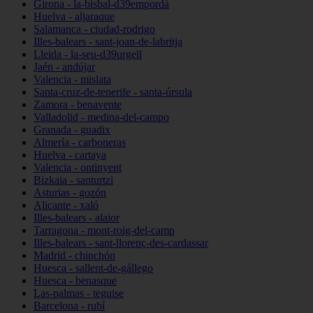
Girona - la-bisbal-d39empordà
Huelva - aljaraque
Salamanca - ciudad-rodrigo
Illes-balears - sant-joan-de-labritja
Lleida - la-seu-d39urgell
Jaén - andújar
Valencia - mislata
Santa-cruz-de-tenerife - santa-úrsula
Zamora - benavente
Valladolid - medina-del-campo
Granada - guadix
Almería - carboneras
Huelva - cartaya
Valencia - ontinyent
Bizkaia - santurtzi
Asturias - gozón
Alicante - xaló
Illes-balears - alaior
Tarragona - mont-roig-del-camp
Illes-balears - sant-llorenç-des-cardassar
Madrid - chinchón
Huesca - sallent-de-gállego
Huesca - benasque
Las-palmas - teguise
Barcelona - rubí