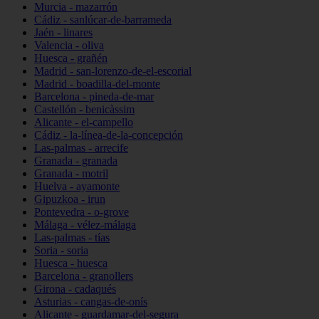
Murcia - mazarrón
Cádiz - sanlúcar-de-barrameda
Jaén - linares
Valencia - oliva
Huesca - grañén
Madrid - san-lorenzo-de-el-escorial
Madrid - boadilla-del-monte
Barcelona - pineda-de-mar
Castellón - benicàssim
Alicante - el-campello
Cádiz - la-línea-de-la-concepción
Las-palmas - arrecife
Granada - granada
Granada - motril
Huelva - ayamonte
Gipuzkoa - irun
Pontevedra - o-grove
Málaga - vélez-málaga
Las-palmas - tías
Soria - soria
Huesca - huesca
Barcelona - granollers
Girona - cadaqués
Asturias - cangas-de-onís
Alicante - guardamar-del-segura