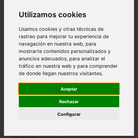
Valencia - valencia
Málaga - nerja
Utilizamos cookies
Girona - blanes
A-coruña - santiago-de-compostela
Málaga - marbella
Usamos cookies y otras técnicas de
Tarragona - tarragona
rastreo para mejorar tu experiencia de
Asturias - gijón
navegación en nuestra web, para
Girona - figueres
Alicante - santa-pola
mostrarte contenidos personalizados y
Madrid - leganés
anuncios adecuados, para analizar el
Almería - roquetas-de-mar
tráfico en nuestra web y para comprender
Girona - tossa-de-mar
Barcelona - sant-cugat-del-vallès
de donde llegan nuestros visitantes.
Alicante - l39alfàs-del-pi
Barcelona - vilanova-i-la-geltrú
Illes-balears - alcúdia
Aceptar
Castellón - peñíscola
Barcelona - mataró
Rechazar
ávila - ávila
Illes-balears - sant-antoni-de-portmany
Configurar
Illes-balears - sant-josep-de-sa-talaia
Tarragona - reus
Barcelona - badalona
Santa-cruz-de-tenerife - san-cristóbal-de-la-laguna