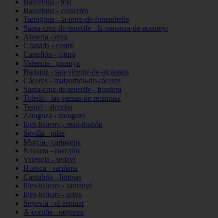
Barcelona - teià
Barcelona - casserres
Tarragona - la-torre-de-fontaubella
Santa-cruz-de-tenerife - la-matanza-de-acentejo
Almería - enix
Granada - castril
Castellón - altura
Valencia - picanya
Badajoz - san-vicente-de-alcántara
Cáceres - malpartida-de-cáceres
Santa-cruz-de-tenerife - frontera
Toledo - las-ventas-de-retamosa
Teruel - alcorisa
Zaragoza - zaragoza
Illes-balears - maó-mahón
Sevilla - pilas
Murcia - cartagena
Navarra - castejón
Valencia - sedaví
Huesca - sariñena
Cantabria - limpias
Illes-balears - santanyí
Illes-balears - selva
Segovia - el-espinar
A-coruña - negreira