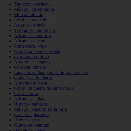
Zaragoza - cariñena
Málaga - torremolinos
Murcia - abarán
Illes-balears - calvià
Asturias - oviedo
Tarragona - montblanc
Alicante - benidorm
Alicante - alicante
Pontevedra - vigo
Gipuzkoa - san-sebastián
Córdoba - córdoba
A-coruña - betanzos
Córdoba - iznájar
Las-palmas - las-palmas-de-gran-canaria
Granada - almuñécar
Almería - mojácar
Cádiz - el-puerto-de-santa-maría
Cádiz - tarifa
Alicante - teulada
Huesca - barbastro
Málaga - alhaurín-de-la-torre
Cáceres - plasencia
Huesca - jaca
Gipuzkoa - zarautz
Barcelona - gavà