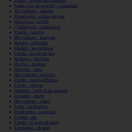
Lleida - les-borges-blanques
Santa-cruz-de-tenerife - candelaria
Illes-balears - algaida
Pontevedra - caldas-de-reis
Barcelona - torelló
Ciudad-real - ciudad-real
Toledo - torrijos
Illes-balears - bunyola
Burgos - belorado
Madrid - los-molinos
Lleida - la-vall-de-boí
Badajoz - olivenza
Huelva - moguer
Alicante - altea
Illes-balears - esporles
Lleida - esterri-d39àneu
Lleida - cervera
Almería - huércal-de-almería
Granada - atarfe
Illes-balears - sóller
León - molinaseca
Pontevedra - a-estrada
Girona - alp
Lleida - el-pont-de-suert
Tarragona - alcanar