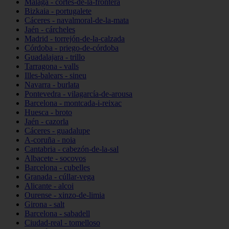
Málaga - cortes-de-la-frontera
Bizkaia - portugalete
Cáceres - navalmoral-de-la-mata
Jaén - cárcheles
Madrid - torrejón-de-la-calzada
Córdoba - priego-de-córdoba
Guadalajara - trillo
Tarragona - valls
Illes-balears - sineu
Navarra - burlata
Pontevedra - vilagarcía-de-arousa
Barcelona - montcada-i-reixac
Huesca - broto
Jaén - cazorla
Cáceres - guadalupe
A-coruña - noia
Cantabria - cabezón-de-la-sal
Albacete - socovos
Barcelona - cubelles
Granada - cúllar-vega
Alicante - alcoi
Ourense - xinzo-de-limia
Girona - salt
Barcelona - sabadell
Ciudad-real - tomelloso