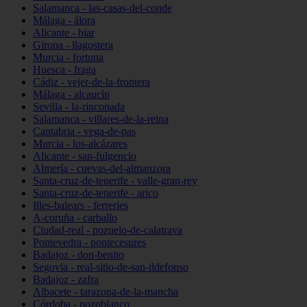
Salamanca - las-casas-del-conde
Málaga - álora
Alicante - biar
Girona - llagostera
Murcia - fortuna
Huesca - fraga
Cádiz - vejer-de-la-frontera
Málaga - alcaucín
Sevilla - la-rinconada
Salamanca - villares-de-la-reina
Cantabria - vega-de-pas
Murcia - los-alcázares
Alicante - san-fulgencio
Almería - cuevas-del-almanzora
Santa-cruz-de-tenerife - valle-gran-rey
Santa-cruz-de-tenerife - arico
Illes-balears - ferreries
A-coruña - carballo
Ciudad-real - pozuelo-de-calatrava
Pontevedra - pontecesures
Badajoz - don-benito
Segovia - real-sitio-de-san-ildefonso
Badajoz - zafra
Albacete - tarazona-de-la-mancha
Córdoba - pozoblanco