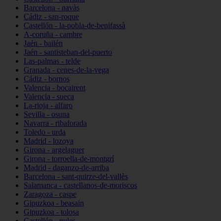
Barcelona - navàs
Cádiz - san-roque
Castellón - la-pobla-de-benifassà
A-coruña - cambre
Jaén - bailén
Jaén - santisteban-del-puerto
Las-palmas - telde
Granada - cenes-de-la-vega
Cádiz - bornos
Valencia - bocairent
Valencia - sueca
La-rioja - alfaro
Sevilla - osuna
Navarra - ribaforada
Toledo - urda
Madrid - lozoya
Girona - argelaguer
Girona - torroella-de-montgrí
Madrid - daganzo-de-arriba
Barcelona - sant-quirze-del-vallès
Salamanca - castellanos-de-moriscos
Zaragoza - caspe
Gipuzkoa - beasain
Gipuzkoa - tolosa
Castellón - nules