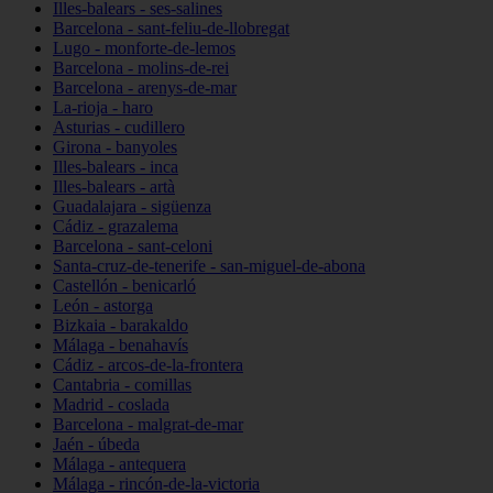
Illes-balears - ses-salines
Barcelona - sant-feliu-de-llobregat
Lugo - monforte-de-lemos
Barcelona - molins-de-rei
Barcelona - arenys-de-mar
La-rioja - haro
Asturias - cudillero
Girona - banyoles
Illes-balears - inca
Illes-balears - artà
Guadalajara - sigüenza
Cádiz - grazalema
Barcelona - sant-celoni
Santa-cruz-de-tenerife - san-miguel-de-abona
Castellón - benicarló
León - astorga
Bizkaia - barakaldo
Málaga - benahavís
Cádiz - arcos-de-la-frontera
Cantabria - comillas
Madrid - coslada
Barcelona - malgrat-de-mar
Jaén - úbeda
Málaga - antequera
Málaga - rincón-de-la-victoria