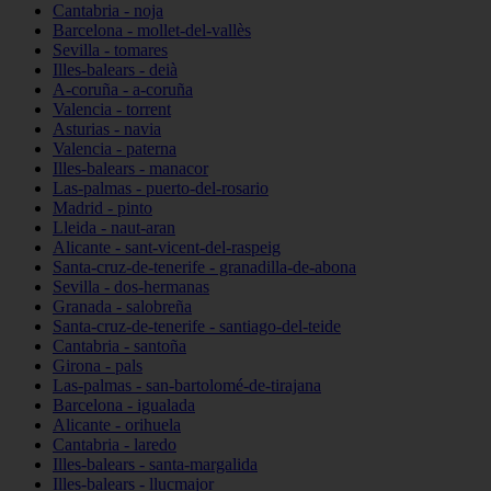
Cantabria - noja
Barcelona - mollet-del-vallès
Sevilla - tomares
Illes-balears - deià
A-coruña - a-coruña
Valencia - torrent
Asturias - navia
Valencia - paterna
Illes-balears - manacor
Las-palmas - puerto-del-rosario
Madrid - pinto
Lleida - naut-aran
Alicante - sant-vicent-del-raspeig
Santa-cruz-de-tenerife - granadilla-de-abona
Sevilla - dos-hermanas
Granada - salobreña
Santa-cruz-de-tenerife - santiago-del-teide
Cantabria - santoña
Girona - pals
Las-palmas - san-bartolomé-de-tirajana
Barcelona - igualada
Alicante - orihuela
Cantabria - laredo
Illes-balears - santa-margalida
Illes-balears - llucmajor