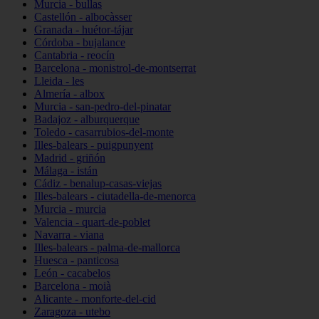
Murcia - bullas
Castellón - albocàsser
Granada - huétor-tájar
Córdoba - bujalance
Cantabria - reocín
Barcelona - monistrol-de-montserrat
Lleida - les
Almería - albox
Murcia - san-pedro-del-pinatar
Badajoz - alburquerque
Toledo - casarrubios-del-monte
Illes-balears - puigpunyent
Madrid - griñón
Málaga - istán
Cádiz - benalup-casas-viejas
Illes-balears - ciutadella-de-menorca
Murcia - murcia
Valencia - quart-de-poblet
Navarra - viana
Illes-balears - palma-de-mallorca
Huesca - panticosa
León - cacabelos
Barcelona - moià
Alicante - monforte-del-cid
Zaragoza - utebo