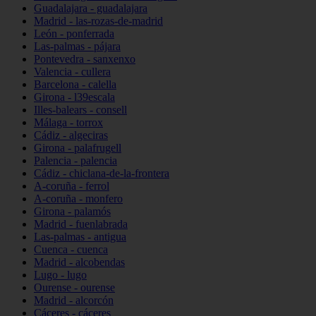
Guadalajara - guadalajara
Madrid - las-rozas-de-madrid
León - ponferrada
Las-palmas - pájara
Pontevedra - sanxenxo
Valencia - cullera
Barcelona - calella
Girona - l39escala
Illes-balears - consell
Málaga - torrox
Cádiz - algeciras
Girona - palafrugell
Palencia - palencia
Cádiz - chiclana-de-la-frontera
A-coruña - ferrol
A-coruña - monfero
Girona - palamós
Madrid - fuenlabrada
Las-palmas - antigua
Cuenca - cuenca
Madrid - alcobendas
Lugo - lugo
Ourense - ourense
Madrid - alcorcón
Cáceres - cáceres