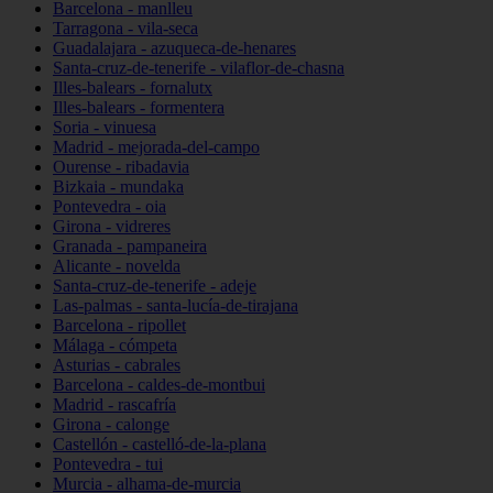
Barcelona - manlleu
Tarragona - vila-seca
Guadalajara - azuqueca-de-henares
Santa-cruz-de-tenerife - vilaflor-de-chasna
Illes-balears - fornalutx
Illes-balears - formentera
Soria - vinuesa
Madrid - mejorada-del-campo
Ourense - ribadavia
Bizkaia - mundaka
Pontevedra - oia
Girona - vidreres
Granada - pampaneira
Alicante - novelda
Santa-cruz-de-tenerife - adeje
Las-palmas - santa-lucía-de-tirajana
Barcelona - ripollet
Málaga - cómpeta
Asturias - cabrales
Barcelona - caldes-de-montbui
Madrid - rascafría
Girona - calonge
Castellón - castelló-de-la-plana
Pontevedra - tui
Murcia - alhama-de-murcia