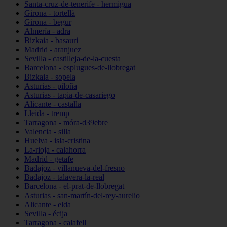
Santa-cruz-de-tenerife - hermigua
Girona - tortellà
Girona - begur
Almería - adra
Bizkaia - basauri
Madrid - aranjuez
Sevilla - castilleja-de-la-cuesta
Barcelona - esplugues-de-llobregat
Bizkaia - sopela
Asturias - piloña
Asturias - tapia-de-casariego
Alicante - castalla
Lleida - tremp
Tarragona - móra-d39ebre
Valencia - silla
Huelva - isla-cristina
La-rioja - calahorra
Madrid - getafe
Badajoz - villanueva-del-fresno
Badajoz - talavera-la-real
Barcelona - el-prat-de-llobregat
Asturias - san-martín-del-rey-aurelio
Alicante - elda
Sevilla - écija
Tarragona - calafell