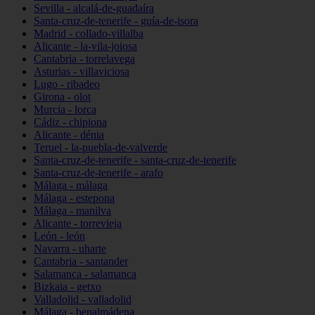
Sevilla - alcalá-de-guadaíra
Santa-cruz-de-tenerife - guía-de-isora
Madrid - collado-villalba
Alicante - la-vila-joiosa
Cantabria - torrelavega
Asturias - villaviciosa
Lugo - ribadeo
Girona - olot
Murcia - lorca
Cádiz - chipiona
Alicante - dénia
Teruel - la-puebla-de-valverde
Santa-cruz-de-tenerife - santa-cruz-de-tenerife
Santa-cruz-de-tenerife - arafo
Málaga - málaga
Málaga - estepona
Málaga - manilva
Alicante - torrevieja
León - león
Navarra - uharte
Cantabria - santander
Salamanca - salamanca
Bizkaia - getxo
Valladolid - valladolid
Málaga - benalmádena