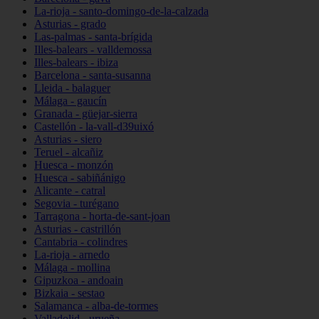
La-rioja - santo-domingo-de-la-calzada
Asturias - grado
Las-palmas - santa-brígida
Illes-balears - valldemossa
Illes-balears - ibiza
Barcelona - santa-susanna
Lleida - balaguer
Málaga - gaucín
Granada - güejar-sierra
Castellón - la-vall-d39uixó
Asturias - siero
Teruel - alcañiz
Huesca - monzón
Huesca - sabiñánigo
Alicante - catral
Segovia - turégano
Tarragona - horta-de-sant-joan
Asturias - castrillón
Cantabria - colindres
La-rioja - arnedo
Málaga - mollina
Gipuzkoa - andoain
Bizkaia - sestao
Salamanca - alba-de-tormes
Valladolid - urueña