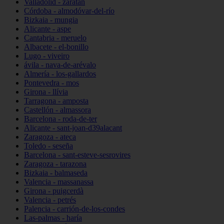
Valladolid - zaratán
Córdoba - almodóvar-del-río
Bizkaia - mungia
Alicante - aspe
Cantabria - meruelo
Albacete - el-bonillo
Lugo - viveiro
ávila - nava-de-arévalo
Almería - los-gallardos
Pontevedra - mos
Girona - llívia
Tarragona - amposta
Castellón - almassora
Barcelona - roda-de-ter
Alicante - sant-joan-d39alacant
Zaragoza - ateca
Toledo - seseña
Barcelona - sant-esteve-sesrovires
Zaragoza - tarazona
Bizkaia - balmaseda
Valencia - massanassa
Girona - puigcerdà
Valencia - petrés
Palencia - carrión-de-los-condes
Las-palmas - haría