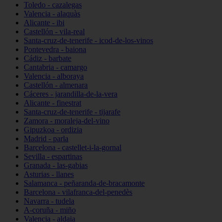
Toledo - cazalegas
Valencia - alaquàs
Alicante - ibi
Castellón - vila-real
Santa-cruz-de-tenerife - icod-de-los-vinos
Pontevedra - baiona
Cádiz - barbate
Cantabria - camargo
Valencia - alboraya
Castellón - almenara
Cáceres - jarandilla-de-la-vera
Alicante - finestrat
Santa-cruz-de-tenerife - tijarafe
Zamora - moraleja-del-vino
Gipuzkoa - ordizia
Madrid - parla
Barcelona - castellet-i-la-gornal
Sevilla - espartinas
Granada - las-gabias
Asturias - llanes
Salamanca - peñaranda-de-bracamonte
Barcelona - vilafranca-del-penedès
Navarra - tudela
A-coruña - miño
Valencia - aldaia