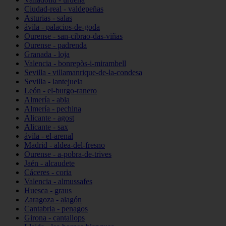
Ciudad-real - valdepeñas
Asturias - salas
ávila - palacios-de-goda
Ourense - san-cibrao-das-viñas
Ourense - padrenda
Granada - loja
Valencia - bonrepòs-i-mirambell
Sevilla - villamanrique-de-la-condesa
Sevilla - lantejuela
León - el-burgo-ranero
Almería - abla
Almería - pechina
Alicante - agost
Alicante - sax
ávila - el-arenal
Madrid - aldea-del-fresno
Ourense - a-pobra-de-trives
Jaén - alcaudete
Cáceres - coria
Valencia - almussafes
Huesca - graus
Zaragoza - alagón
Cantabria - penagos
Girona - cantallops