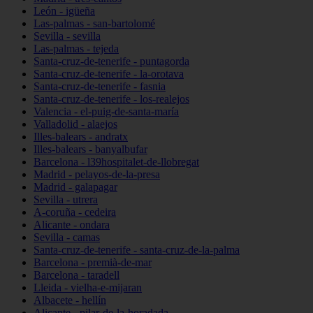
León - igüeña
Las-palmas - san-bartolomé
Sevilla - sevilla
Las-palmas - tejeda
Santa-cruz-de-tenerife - puntagorda
Santa-cruz-de-tenerife - la-orotava
Santa-cruz-de-tenerife - fasnia
Santa-cruz-de-tenerife - los-realejos
Valencia - el-puig-de-santa-maría
Valladolid - alaejos
Illes-balears - andratx
Illes-balears - banyalbufar
Barcelona - l39hospitalet-de-llobregat
Madrid - pelayos-de-la-presa
Madrid - galapagar
Sevilla - utrera
A-coruña - cedeira
Alicante - ondara
Sevilla - camas
Santa-cruz-de-tenerife - santa-cruz-de-la-palma
Barcelona - premià-de-mar
Barcelona - taradell
Lleida - vielha-e-mijaran
Albacete - hellín
Alicante - pilar-de-la-horadada