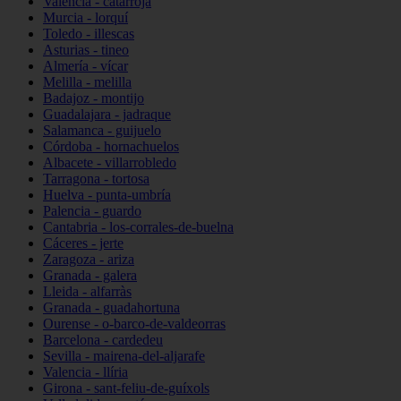
Valencia - catarroja
Murcia - lorquí
Toledo - illescas
Asturias - tineo
Almería - vícar
Melilla - melilla
Badajoz - montijo
Guadalajara - jadraque
Salamanca - guijuelo
Córdoba - hornachuelos
Albacete - villarrobledo
Tarragona - tortosa
Huelva - punta-umbría
Palencia - guardo
Cantabria - los-corrales-de-buelna
Cáceres - jerte
Zaragoza - ariza
Granada - galera
Lleida - alfarràs
Granada - guadahortuna
Ourense - o-barco-de-valdeorras
Barcelona - cardedeu
Sevilla - mairena-del-aljarafe
Valencia - llíria
Girona - sant-feliu-de-guíxols