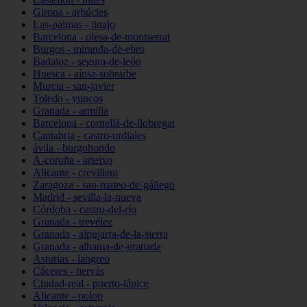
Girona - arbúcies
Las-palmas - tinajo
Barcelona - olesa-de-montserrat
Burgos - miranda-de-ebro
Badajoz - segura-de-león
Huesca - aínsa-sobrarbe
Murcia - san-javier
Toledo - yuncos
Granada - armilla
Barcelona - cornellà-de-llobregat
Cantabria - castro-urdiales
ávila - burgohondo
A-coruña - arteixo
Alicante - crevillent
Zaragoza - san-mateo-de-gállego
Madrid - sevilla-la-nueva
Córdoba - castro-del-río
Granada - trevélez
Granada - alpujarra-de-la-sierra
Granada - alhama-de-granada
Asturias - langreo
Cáceres - hervás
Ciudad-real - puerto-lápice
Alicante - polop