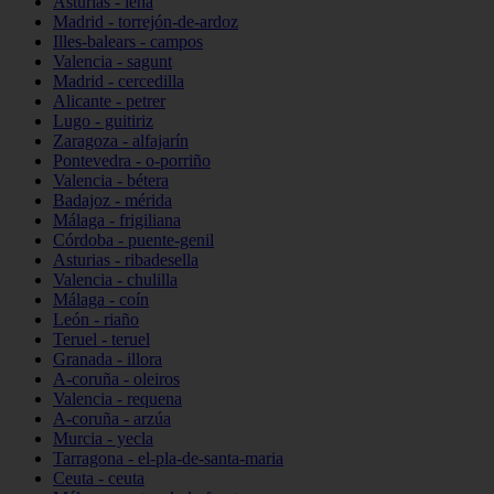
Asturias - lena
Madrid - torrejón-de-ardoz
Illes-balears - campos
Valencia - sagunt
Madrid - cercedilla
Alicante - petrer
Lugo - guitiriz
Zaragoza - alfajarín
Pontevedra - o-porriño
Valencia - bétera
Badajoz - mérida
Málaga - frigiliana
Córdoba - puente-genil
Asturias - ribadesella
Valencia - chulilla
Málaga - coín
León - riaño
Teruel - teruel
Granada - illora
A-coruña - oleiros
Valencia - requena
A-coruña - arzúa
Murcia - yecla
Tarragona - el-pla-de-santa-maria
Ceuta - ceuta