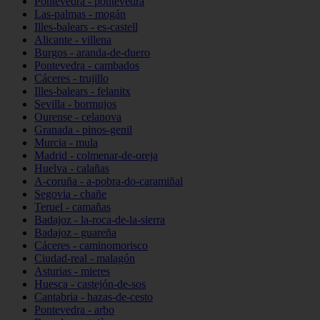
Pontevedra - pontevedra
Las-palmas - mogán
Illes-balears - es-castell
Alicante - villena
Burgos - aranda-de-duero
Pontevedra - cambados
Cáceres - trujillo
Illes-balears - felanitx
Sevilla - bormujos
Ourense - celanova
Granada - pinos-genil
Murcia - mula
Madrid - colmenar-de-oreja
Huelva - calañas
A-coruña - a-pobra-do-caramiñal
Segovia - chañe
Teruel - camañas
Badajoz - la-roca-de-la-sierra
Badajoz - guareña
Cáceres - caminomorisco
Ciudad-real - malagón
Asturias - mieres
Huesca - castejón-de-sos
Cantabria - hazas-de-cesto
Pontevedra - arbo