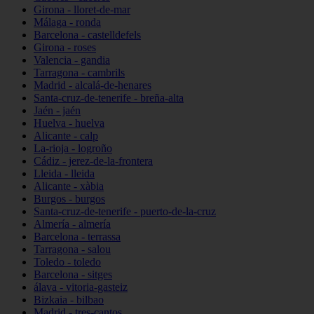
Girona - lloret-de-mar
Málaga - ronda
Barcelona - castelldefels
Girona - roses
Valencia - gandia
Tarragona - cambrils
Madrid - alcalá-de-henares
Santa-cruz-de-tenerife - breña-alta
Jaén - jaén
Huelva - huelva
Alicante - calp
La-rioja - logroño
Cádiz - jerez-de-la-frontera
Lleida - lleida
Alicante - xàbia
Burgos - burgos
Santa-cruz-de-tenerife - puerto-de-la-cruz
Almería - almería
Barcelona - terrassa
Tarragona - salou
Toledo - toledo
Barcelona - sitges
álava - vitoria-gasteiz
Bizkaia - bilbao
Madrid - tres-cantos