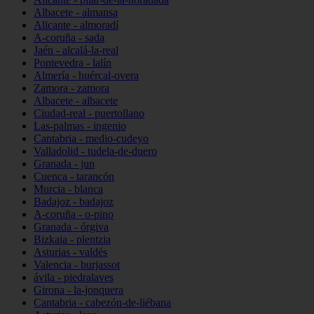
Albacete - almansa
Alicante - almoradí
A-coruña - sada
Jaén - alcalá-la-real
Pontevedra - lalín
Almería - huércal-overa
Zamora - zamora
Albacete - albacete
Ciudad-real - puertollano
Las-palmas - ingenio
Cantabria - medio-cudeyo
Valladolid - tudela-de-duero
Granada - jun
Cuenca - tarancón
Murcia - blanca
Badajoz - badajoz
A-coruña - o-pino
Granada - órgiva
Bizkaia - plentzia
Asturias - valdés
Valencia - burjassot
ávila - piedralaves
Girona - la-jonquera
Cantabria - cabezón-de-liébana