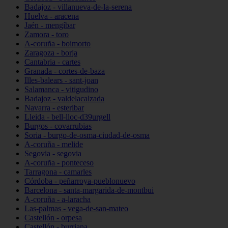
Badajoz - villanueva-de-la-serena
Huelva - aracena
Jaén - mengíbar
Zamora - toro
A-coruña - boimorto
Zaragoza - borja
Cantabria - cartes
Granada - cortes-de-baza
Illes-balears - sant-joan
Salamanca - vitigudino
Badajoz - valdelacalzada
Navarra - esteribar
Lleida - bell-lloc-d39urgell
Burgos - covarrubias
Soria - burgo-de-osma-ciudad-de-osma
A-coruña - melide
Segovia - segovia
A-coruña - ponteceso
Tarragona - camarles
Córdoba - peñarroya-pueblonuevo
Barcelona - santa-margarida-de-montbui
A-coruña - a-laracha
Las-palmas - vega-de-san-mateo
Castellón - orpesa
Castellón - burriana