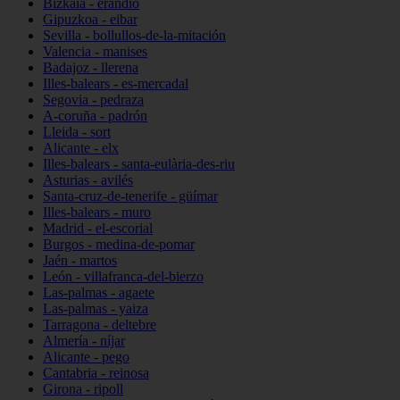
Bizkaia - erandio
Gipuzkoa - eibar
Sevilla - bollullos-de-la-mitación
Valencia - manises
Badajoz - llerena
Illes-balears - es-mercadal
Segovia - pedraza
A-coruña - padrón
Lleida - sort
Alicante - elx
Illes-balears - santa-eulària-des-riu
Asturias - avilés
Santa-cruz-de-tenerife - güímar
Illes-balears - muro
Madrid - el-escorial
Burgos - medina-de-pomar
Jaén - martos
León - villafranca-del-bierzo
Las-palmas - agaete
Las-palmas - yaiza
Tarragona - deltebre
Almería - níjar
Alicante - pego
Cantabria - reinosa
Girona - ripoll