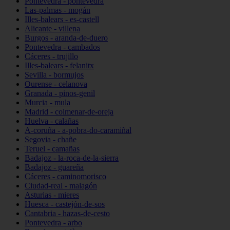
Pontevedra - pontevedra
Las-palmas - mogán
Illes-balears - es-castell
Alicante - villena
Burgos - aranda-de-duero
Pontevedra - cambados
Cáceres - trujillo
Illes-balears - felanitx
Sevilla - bormujos
Ourense - celanova
Granada - pinos-genil
Murcia - mula
Madrid - colmenar-de-oreja
Huelva - calañas
A-coruña - a-pobra-do-caramiñal
Segovia - chañe
Teruel - camañas
Badajoz - la-roca-de-la-sierra
Badajoz - guareña
Cáceres - caminomorisco
Ciudad-real - malagón
Asturias - mieres
Huesca - castejón-de-sos
Cantabria - hazas-de-cesto
Pontevedra - arbo