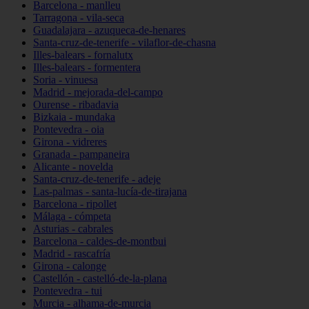
Barcelona - manlleu
Tarragona - vila-seca
Guadalajara - azuqueca-de-henares
Santa-cruz-de-tenerife - vilaflor-de-chasna
Illes-balears - fornalutx
Illes-balears - formentera
Soria - vinuesa
Madrid - mejorada-del-campo
Ourense - ribadavia
Bizkaia - mundaka
Pontevedra - oia
Girona - vidreres
Granada - pampaneira
Alicante - novelda
Santa-cruz-de-tenerife - adeje
Las-palmas - santa-lucía-de-tirajana
Barcelona - ripollet
Málaga - cómpeta
Asturias - cabrales
Barcelona - caldes-de-montbui
Madrid - rascafría
Girona - calonge
Castellón - castelló-de-la-plana
Pontevedra - tui
Murcia - alhama-de-murcia