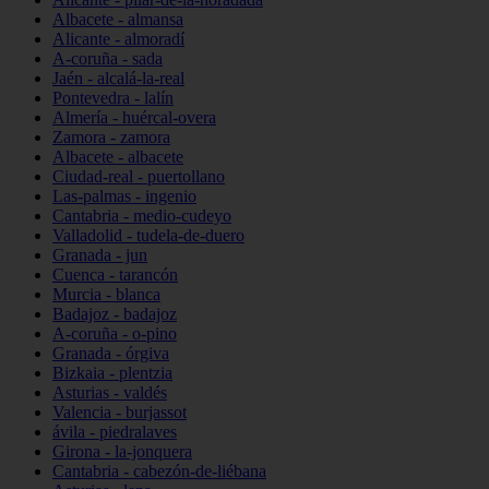
Albacete - almansa
Alicante - almoradí
A-coruña - sada
Jaén - alcalá-la-real
Pontevedra - lalín
Almería - huércal-overa
Zamora - zamora
Albacete - albacete
Ciudad-real - puertollano
Las-palmas - ingenio
Cantabria - medio-cudeyo
Valladolid - tudela-de-duero
Granada - jun
Cuenca - tarancón
Murcia - blanca
Badajoz - badajoz
A-coruña - o-pino
Granada - órgiva
Bizkaia - plentzia
Asturias - valdés
Valencia - burjassot
ávila - piedralaves
Girona - la-jonquera
Cantabria - cabezón-de-liébana