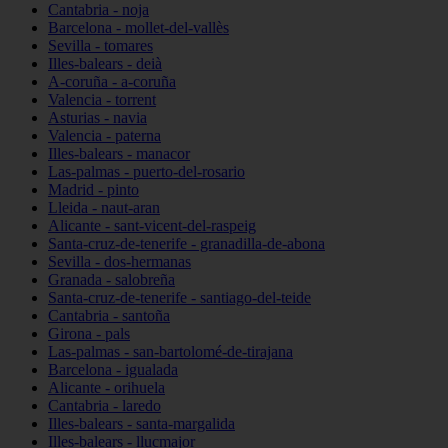
Cantabria - noja
Barcelona - mollet-del-vallès
Sevilla - tomares
Illes-balears - deià
A-coruña - a-coruña
Valencia - torrent
Asturias - navia
Valencia - paterna
Illes-balears - manacor
Las-palmas - puerto-del-rosario
Madrid - pinto
Lleida - naut-aran
Alicante - sant-vicent-del-raspeig
Santa-cruz-de-tenerife - granadilla-de-abona
Sevilla - dos-hermanas
Granada - salobreña
Santa-cruz-de-tenerife - santiago-del-teide
Cantabria - santoña
Girona - pals
Las-palmas - san-bartolomé-de-tirajana
Barcelona - igualada
Alicante - orihuela
Cantabria - laredo
Illes-balears - santa-margalida
Illes-balears - llucmajor