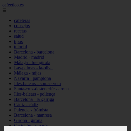
cafeetico.es
☰
cafeteras
consejos
recetas
salud
tipos
tutorial
Barcelona - barcelona
Madrid - madrid
Málaga - fuengirola
Las-palmas - la-oliva
Málaga - mijas
Navarra - pamplona
Illes-balears - son-servera
Santa-cruz-de-tenerife - arona
Illes-balears - pollença
Barcelona - la-garriga
Cádiz - cádiz
Palencia - frómista
Barcelona - manresa
Girona - girona
Castellón - vinaròs
Illes-balears - capdepera