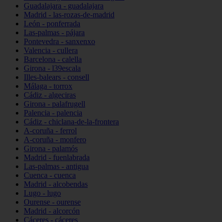
Guadalajara - guadalajara
Madrid - las-rozas-de-madrid
León - ponferrada
Las-palmas - pájara
Pontevedra - sanxenxo
Valencia - cullera
Barcelona - calella
Girona - l39escala
Illes-balears - consell
Málaga - torrox
Cádiz - algeciras
Girona - palafrugell
Palencia - palencia
Cádiz - chiclana-de-la-frontera
A-coruña - ferrol
A-coruña - monfero
Girona - palamós
Madrid - fuenlabrada
Las-palmas - antigua
Cuenca - cuenca
Madrid - alcobendas
Lugo - lugo
Ourense - ourense
Madrid - alcorcón
Cáceres - cáceres