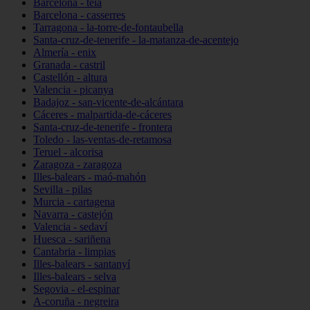
Barcelona - teià
Barcelona - casserres
Tarragona - la-torre-de-fontaubella
Santa-cruz-de-tenerife - la-matanza-de-acentejo
Almería - enix
Granada - castril
Castellón - altura
Valencia - picanya
Badajoz - san-vicente-de-alcántara
Cáceres - malpartida-de-cáceres
Santa-cruz-de-tenerife - frontera
Toledo - las-ventas-de-retamosa
Teruel - alcorisa
Zaragoza - zaragoza
Illes-balears - maó-mahón
Sevilla - pilas
Murcia - cartagena
Navarra - castejón
Valencia - sedaví
Huesca - sariñena
Cantabria - limpias
Illes-balears - santanyí
Illes-balears - selva
Segovia - el-espinar
A-coruña - negreira