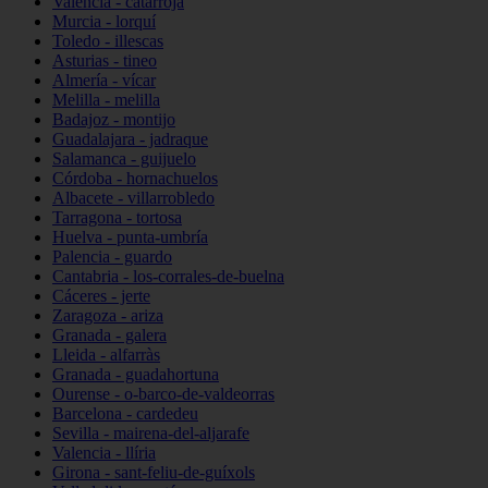
Valencia - catarroja
Murcia - lorquí
Toledo - illescas
Asturias - tineo
Almería - vícar
Melilla - melilla
Badajoz - montijo
Guadalajara - jadraque
Salamanca - guijuelo
Córdoba - hornachuelos
Albacete - villarrobledo
Tarragona - tortosa
Huelva - punta-umbría
Palencia - guardo
Cantabria - los-corrales-de-buelna
Cáceres - jerte
Zaragoza - ariza
Granada - galera
Lleida - alfarràs
Granada - guadahortuna
Ourense - o-barco-de-valdeorras
Barcelona - cardedeu
Sevilla - mairena-del-aljarafe
Valencia - llíria
Girona - sant-feliu-de-guíxols