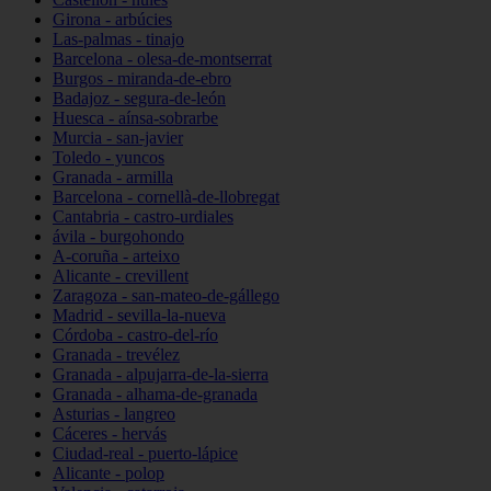
Girona - arbúcies
Las-palmas - tinajo
Barcelona - olesa-de-montserrat
Burgos - miranda-de-ebro
Badajoz - segura-de-león
Huesca - aínsa-sobrarbe
Murcia - san-javier
Toledo - yuncos
Granada - armilla
Barcelona - cornellà-de-llobregat
Cantabria - castro-urdiales
ávila - burgohondo
A-coruña - arteixo
Alicante - crevillent
Zaragoza - san-mateo-de-gállego
Madrid - sevilla-la-nueva
Córdoba - castro-del-río
Granada - trevélez
Granada - alpujarra-de-la-sierra
Granada - alhama-de-granada
Asturias - langreo
Cáceres - hervás
Ciudad-real - puerto-lápice
Alicante - polop