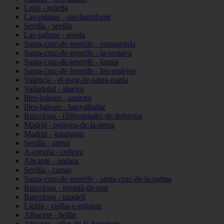
León - igüeña
Las-palmas - san-bartolomé
Sevilla - sevilla
Las-palmas - tejeda
Santa-cruz-de-tenerife - puntagorda
Santa-cruz-de-tenerife - la-orotava
Santa-cruz-de-tenerife - fasnia
Santa-cruz-de-tenerife - los-realejos
Valencia - el-puig-de-santa-maría
Valladolid - alaejos
Illes-balears - andratx
Illes-balears - banyalbufar
Barcelona - l39hospitalet-de-llobregat
Madrid - pelayos-de-la-presa
Madrid - galapagar
Sevilla - utrera
A-coruña - cedeira
Alicante - ondara
Sevilla - camas
Santa-cruz-de-tenerife - santa-cruz-de-la-palma
Barcelona - premià-de-mar
Barcelona - taradell
Lleida - vielha-e-mijaran
Albacete - hellín
Alicante - pilar-de-la-horadada