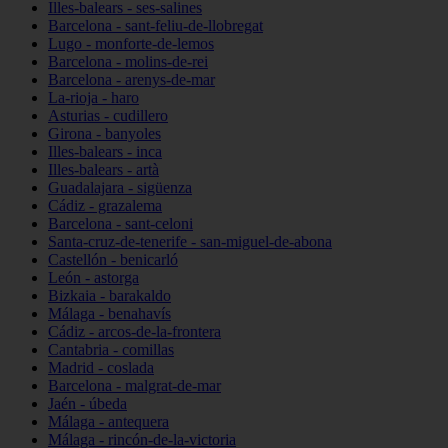
Illes-balears - ses-salines
Barcelona - sant-feliu-de-llobregat
Lugo - monforte-de-lemos
Barcelona - molins-de-rei
Barcelona - arenys-de-mar
La-rioja - haro
Asturias - cudillero
Girona - banyoles
Illes-balears - inca
Illes-balears - artà
Guadalajara - sigüenza
Cádiz - grazalema
Barcelona - sant-celoni
Santa-cruz-de-tenerife - san-miguel-de-abona
Castellón - benicarló
León - astorga
Bizkaia - barakaldo
Málaga - benahavís
Cádiz - arcos-de-la-frontera
Cantabria - comillas
Madrid - coslada
Barcelona - malgrat-de-mar
Jaén - úbeda
Málaga - antequera
Málaga - rincón-de-la-victoria