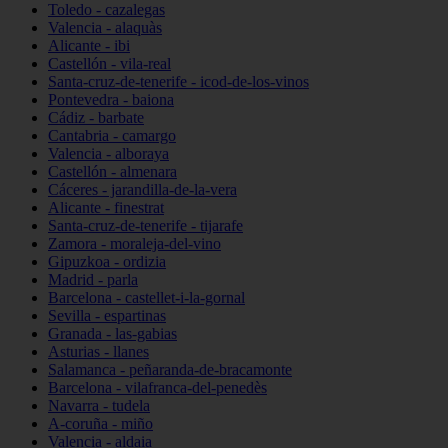
Toledo - cazalegas
Valencia - alaquàs
Alicante - ibi
Castellón - vila-real
Santa-cruz-de-tenerife - icod-de-los-vinos
Pontevedra - baiona
Cádiz - barbate
Cantabria - camargo
Valencia - alboraya
Castellón - almenara
Cáceres - jarandilla-de-la-vera
Alicante - finestrat
Santa-cruz-de-tenerife - tijarafe
Zamora - moraleja-del-vino
Gipuzkoa - ordizia
Madrid - parla
Barcelona - castellet-i-la-gornal
Sevilla - espartinas
Granada - las-gabias
Asturias - llanes
Salamanca - peñaranda-de-bracamonte
Barcelona - vilafranca-del-penedès
Navarra - tudela
A-coruña - miño
Valencia - aldaia