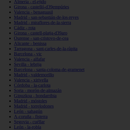
Almería - el-ejido
Girona - castelló-d39empúries
Valencia - benaguasil
Madrid - san-sebastián-de-los-reyes
Madrid - miraflores-de-la-sierra
Cádiz - rota
Girona - castell-platja-d39aro
Ourense - san-cristovo-de-cea
Alicante - benissa
Tarragona - sant-carles-de-la-ràpita
Barcelona - vic
Valencia - alfafar
Sevilla - lebrija
Barcelona - santa-coloma-de-gramenet
Madrid - valdemorillo
Valencia - xirivella
Córdoba - la-carlota
Soria - morón-de-almazán
Gipuzkoa - hondarribia
Madrid - móstoles
Madrid - torrelodones
León - sahagún
A-coruña - fisterra
Segovia - cuéllar
León - la-robla