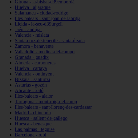
Girona - la-bisbal-d39empordà
Huelva - aljaraque
Salamanca - ciudad-rodrigo
Illes-balears - sant-joan-de-labritja
Lleida - la-seu-d39urgell
Jaén - andújar
Valencia - mislata
Santa-cruz-de-tenerife - santa-úrsula
Zamora - benavente
Valladolid - medina-del-campo
Granada - guadix
Almería - carboneras
Huelva - cartaya
Valencia - ontinyent
Bizkaia - santurtzi
Asturias - gozón
Alicante - xaló
Illes-balears - alaior
Tarragona - mont-roig-del-camp
Illes-balears - sant-llorenç-des-cardassar
Madrid - chinchón
Huesca - sallent-de-gállego
Huesca - benasque
Las-palmas - teguise
Barcelona - rubí