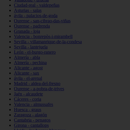
Ciudad-real - valdepeñas
Asturias - salas
ávila - palacios-de-goda
Ourense - san-cibrao-das-viñas
Ourense - padrenda
Granada - loja
Valencia - bonrepòs-i-mirambell
Sevilla - villamanrique-de-la-condesa
Sevilla - lantejuela
León - el-burgo-ranero
Almería - abla
Almería - pechina
Alicante - agost
Alicante - sax
ávila - el-arenal
Madrid - aldea-del-fresno
Ourense - a-pobra-de-trives
Jaén - alcaudete
Cáceres - coria
Valencia - almussafes
Huesca - graus
Zaragoza - alagón
Cantabria - penagos
Girona - cantallops