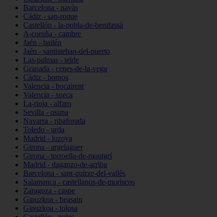
Barcelona - navàs
Cádiz - san-roque
Castellón - la-pobla-de-benifassà
A-coruña - cambre
Jaén - bailén
Jaén - santisteban-del-puerto
Las-palmas - telde
Granada - cenes-de-la-vega
Cádiz - bornos
Valencia - bocairent
Valencia - sueca
La-rioja - alfaro
Sevilla - osuna
Navarra - ribaforada
Toledo - urda
Madrid - lozoya
Girona - argelaguer
Girona - torroella-de-montgrí
Madrid - daganzo-de-arriba
Barcelona - sant-quirze-del-vallès
Salamanca - castellanos-de-moriscos
Zaragoza - caspe
Gipuzkoa - beasain
Gipuzkoa - tolosa
Castellón - nules