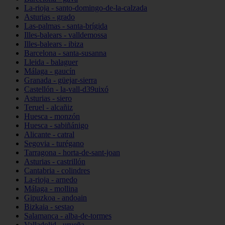
La-rioja - santo-domingo-de-la-calzada
Asturias - grado
Las-palmas - santa-brígida
Illes-balears - valldemossa
Illes-balears - ibiza
Barcelona - santa-susanna
Lleida - balaguer
Málaga - gaucín
Granada - güejar-sierra
Castellón - la-vall-d39uixó
Asturias - siero
Teruel - alcañiz
Huesca - monzón
Huesca - sabiñánigo
Alicante - catral
Segovia - turégano
Tarragona - horta-de-sant-joan
Asturias - castrillón
Cantabria - colindres
La-rioja - arnedo
Málaga - mollina
Gipuzkoa - andoain
Bizkaia - sestao
Salamanca - alba-de-tormes
Valladolid - urueña