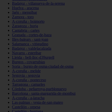
Badajoz - villanueva-de-la-serena
Huelva - aracena
Jaén - mengíbar
Zamora - toro
A-coruña - boimorto
Zaragoza - borja
Cantabria - cartes
Granada - cortes-de-baza
Illes-balears - sant-joan
Salamanca - vitigudino
Badajoz - valdelacalzada
Navarra - esteribar
Lleida - bell-lloc-d39urgell
Burgos - covarrubias
Soria - burgo-de-osma-ciudad-de-osma
A-coruña - melide
Segovia - segovia
A-coruña - ponteceso
Tarragona - camarles
Córdoba - peñarroya-pueblonuevo
Barcelona - santa-margarida-de-montbui
A-coruña - a-laracha
Las-palmas - vega-de-san-mateo
Castellón - orpesa
Castellón - burriana