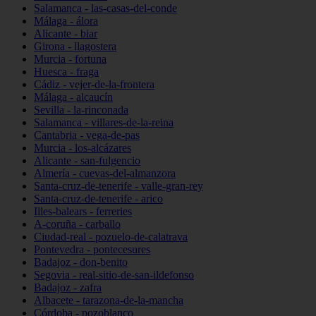
Salamanca - las-casas-del-conde
Málaga - álora
Alicante - biar
Girona - llagostera
Murcia - fortuna
Huesca - fraga
Cádiz - vejer-de-la-frontera
Málaga - alcaucín
Sevilla - la-rinconada
Salamanca - villares-de-la-reina
Cantabria - vega-de-pas
Murcia - los-alcázares
Alicante - san-fulgencio
Almería - cuevas-del-almanzora
Santa-cruz-de-tenerife - valle-gran-rey
Santa-cruz-de-tenerife - arico
Illes-balears - ferreries
A-coruña - carballo
Ciudad-real - pozuelo-de-calatrava
Pontevedra - pontecesures
Badajoz - don-benito
Segovia - real-sitio-de-san-ildefonso
Badajoz - zafra
Albacete - tarazona-de-la-mancha
Córdoba - pozoblanco