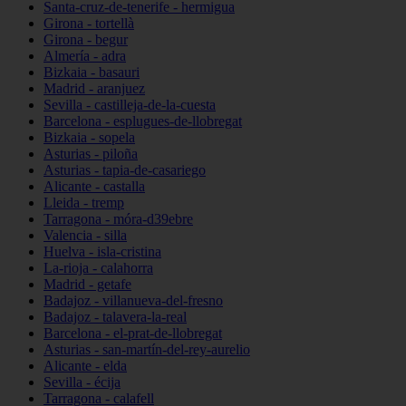
Santa-cruz-de-tenerife - hermigua
Girona - tortellà
Girona - begur
Almería - adra
Bizkaia - basauri
Madrid - aranjuez
Sevilla - castilleja-de-la-cuesta
Barcelona - esplugues-de-llobregat
Bizkaia - sopela
Asturias - piloña
Asturias - tapia-de-casariego
Alicante - castalla
Lleida - tremp
Tarragona - móra-d39ebre
Valencia - silla
Huelva - isla-cristina
La-rioja - calahorra
Madrid - getafe
Badajoz - villanueva-del-fresno
Badajoz - talavera-la-real
Barcelona - el-prat-de-llobregat
Asturias - san-martín-del-rey-aurelio
Alicante - elda
Sevilla - écija
Tarragona - calafell