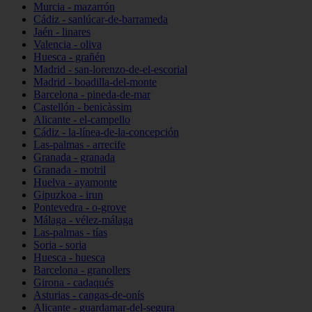
Murcia - mazarrón
Cádiz - sanlúcar-de-barrameda
Jaén - linares
Valencia - oliva
Huesca - grañén
Madrid - san-lorenzo-de-el-escorial
Madrid - boadilla-del-monte
Barcelona - pineda-de-mar
Castellón - benicàssim
Alicante - el-campello
Cádiz - la-línea-de-la-concepción
Las-palmas - arrecife
Granada - granada
Granada - motril
Huelva - ayamonte
Gipuzkoa - irun
Pontevedra - o-grove
Málaga - vélez-málaga
Las-palmas - tías
Soria - soria
Huesca - huesca
Barcelona - granollers
Girona - cadaqués
Asturias - cangas-de-onís
Alicante - guardamar-del-segura