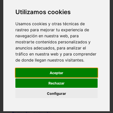
Valencia - valencia
Málaga - nerja
Utilizamos cookies
Girona - blanes
A-coruña - santiago-de-compostela
Málaga - marbella
Usamos cookies y otras técnicas de
Tarragona - tarragona
rastreo para mejorar tu experiencia de
Asturias - gijón
navegación en nuestra web, para
Girona - figueres
Alicante - santa-pola
mostrarte contenidos personalizados y
Madrid - leganés
anuncios adecuados, para analizar el
Almería - roquetas-de-mar
tráfico en nuestra web y para comprender
Girona - tossa-de-mar
Barcelona - sant-cugat-del-vallès
de donde llegan nuestros visitantes.
Alicante - l39alfàs-del-pi
Barcelona - vilanova-i-la-geltrú
Illes-balears - alcúdia
Aceptar
Castellón - peñíscola
Barcelona - mataró
Rechazar
ávila - ávila
Illes-balears - sant-antoni-de-portmany
Configurar
Illes-balears - sant-josep-de-sa-talaia
Tarragona - reus
Barcelona - badalona
Santa-cruz-de-tenerife - san-cristóbal-de-la-laguna