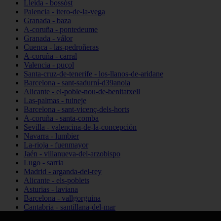
Lleida - bossòst
Palencia - itero-de-la-vega
Granada - baza
A-coruña - pontedeume
Granada - válor
Cuenca - las-pedroñeras
A-coruña - carral
Valencia - puçol
Santa-cruz-de-tenerife - los-llanos-de-aridane
Barcelona - sant-sadurní-d39anoia
Alicante - el-poble-nou-de-benitatxell
Las-palmas - tuineje
Barcelona - sant-vicenç-dels-horts
A-coruña - santa-comba
Sevilla - valencina-de-la-concepción
Navarra - lumbier
La-rioja - fuenmayor
Jaén - villanueva-del-arzobispo
Lugo - sarria
Madrid - arganda-del-rey
Alicante - els-poblets
Asturias - laviana
Barcelona - vallgorguina
Cantabria - santillana-del-mar
Zamora - santa-maría-de-la-vega