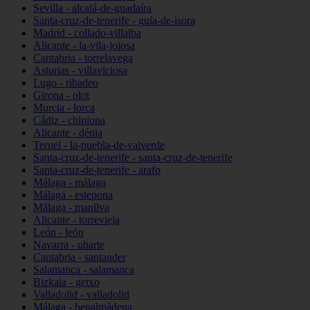
Sevilla - alcalá-de-guadaíra
Santa-cruz-de-tenerife - guía-de-isora
Madrid - collado-villalba
Alicante - la-vila-joiosa
Cantabria - torrelavega
Asturias - villaviciosa
Lugo - ribadeo
Girona - olot
Murcia - lorca
Cádiz - chipiona
Alicante - dénia
Teruel - la-puebla-de-valverde
Santa-cruz-de-tenerife - santa-cruz-de-tenerife
Santa-cruz-de-tenerife - arafo
Málaga - málaga
Málaga - estepona
Málaga - manilva
Alicante - torrevieja
León - león
Navarra - uharte
Cantabria - santander
Salamanca - salamanca
Bizkaia - getxo
Valladolid - valladolid
Málaga - benalmádena