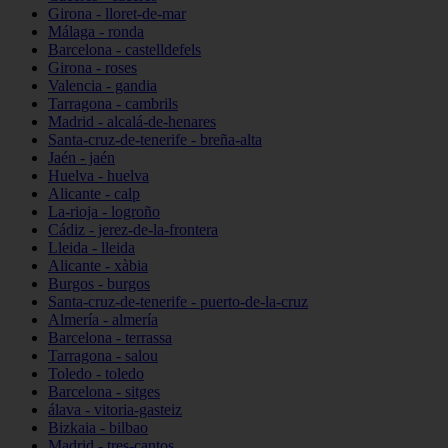
Girona - lloret-de-mar
Málaga - ronda
Barcelona - castelldefels
Girona - roses
Valencia - gandia
Tarragona - cambrils
Madrid - alcalá-de-henares
Santa-cruz-de-tenerife - breña-alta
Jaén - jaén
Huelva - huelva
Alicante - calp
La-rioja - logroño
Cádiz - jerez-de-la-frontera
Lleida - lleida
Alicante - xàbia
Burgos - burgos
Santa-cruz-de-tenerife - puerto-de-la-cruz
Almería - almería
Barcelona - terrassa
Tarragona - salou
Toledo - toledo
Barcelona - sitges
álava - vitoria-gasteiz
Bizkaia - bilbao
Madrid - tres-cantos