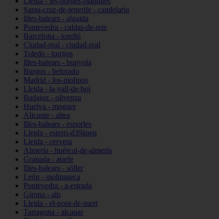
Lleida - les-borges-blanques
Santa-cruz-de-tenerife - candelaria
Illes-balears - algaida
Pontevedra - caldas-de-reis
Barcelona - torelló
Ciudad-real - ciudad-real
Toledo - torrijos
Illes-balears - bunyola
Burgos - belorado
Madrid - los-molinos
Lleida - la-vall-de-boí
Badajoz - olivenza
Huelva - moguer
Alicante - altea
Illes-balears - esporles
Lleida - esterri-d39àneu
Lleida - cervera
Almería - huércal-de-almería
Granada - atarfe
Illes-balears - sóller
León - molinaseca
Pontevedra - a-estrada
Girona - alp
Lleida - el-pont-de-suert
Tarragona - alcanar