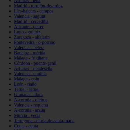
Asturias - lena
Madrid - torrejón-de-ardoz
Illes-balears - campos
Valencia - sagunt
Madrid - cercedilla
Alicante - petrer
Lugo - guitiriz
Zaragoza - alfajarín
Pontevedra - o-porriño
Valencia - bétera
Badajoz - mérida
Málaga - frigiliana
Córdoba - puente-genil
Asturias - ribadesella
Valencia - chulilla
Málaga - coín
León - riaño
Teruel - teruel
Granada - illora
A-coruña - oleiros
Valencia - requena
A-coruña - arzúa
Murcia - yecla
Tarragona - el-pla-de-santa-maria
Ceuta - ceuta