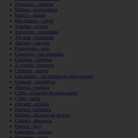
Zaragoza - cariñena
Málaga - torremolinos
Murcia - abarán
Illes-balears - calvià
Asturias - oviedo
Tarragona - montblanc
Alicante - benidorm
Alicante - alicante
Pontevedra - vigo
Gipuzkoa - san-sebastián
Córdoba - córdoba
A-coruña - betanzos
Córdoba - iznájar
Las-palmas - las-palmas-de-gran-canaria
Granada - almuñécar
Almería - mojácar
Cádiz - el-puerto-de-santa-maría
Cádiz - tarifa
Alicante - teulada
Huesca - barbastro
Málaga - alhaurín-de-la-torre
Cáceres - plasencia
Huesca - jaca
Gipuzkoa - zarautz
Barcelona - gavà