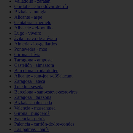
Valladolid - zaratán
Córdoba - almodóvar-del-río
Bizkaia - mungia
Alicante - aspe
Cantabria - meruelo
Albacete - el-bonillo
Lugo - viveiro
ávila - nava-de-arévalo
Almería - los-gallardos
Pontevedra - mos
Girona - llívia
Tarragona - amposta
Castellón - almassora
Barcelona - roda-de-ter
Alicante - sant-joan-d39alacant
Zaragoza - ateca
Toledo - seseña
Barcelona - sant-esteve-sesrovires
Zaragoza - tarazona
Bizkaia - balmaseda
Valencia - massanassa
Girona - puigcerdà
Valencia - petrés
Palencia - carrión-de-los-condes
Las-palmas - haría