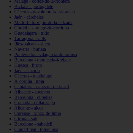
Málaga - cortes-de-la-frontera
Bizkaia - portugalete
Cáceres - navalmoral-de-la-mata
Jaén - cárcheles
Madrid - torrejón-de-la-calzada
Córdoba - priego-de-córdoba
Guadalajara - trillo
Tarragona - valls
Illes-balears - sineu
Navarra - burlata
Pontevedra - vilagarcía-de-arousa
Barcelona - montcada-i-reixac
Huesca - broto
Jaén - cazorla
Cáceres - guadalupe
A-coruña - noia
Cantabria - cabezón-de-la-sal
Albacete - socovos
Barcelona - cubelles
Granada - cúllar-vega
Alicante - alcoi
Ourense - xinzo-de-limia
Girona - salt
Barcelona - sabadell
Ciudad-real - tomelloso