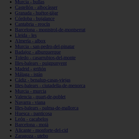
Murcia - bullas
Castellón - albocàsser
Granada - huétor-tájar
Córdoba - bujalance
Cantabria - reocín
Barcelona - monistrol-de-montserrat
Lleida - les
Almería - albox
Murcia - san-pedro-del-pinatar
Badajoz - alburquerque
Toledo - casarrubios-del-monte
Illes-balears - puigpunyent
Madrid - griñón
Málaga - istán
Cádiz - benalup-casas-viejas
Illes-balears - ciutadella-de-menorca
Murcia - murcia
Valencia - quart-de-poblet
Navarra - viana
Illes-balears - palma-de-mallorca
Huesca - panticosa
León - cacabelos
Barcelona - moià
Alicante - monforte-del-cid
Zaragoza - utebo