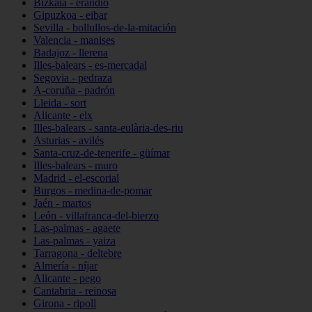
Bizkaia - erandio
Gipuzkoa - eibar
Sevilla - bollullos-de-la-mitación
Valencia - manises
Badajoz - llerena
Illes-balears - es-mercadal
Segovia - pedraza
A-coruña - padrón
Lleida - sort
Alicante - elx
Illes-balears - santa-eulària-des-riu
Asturias - avilés
Santa-cruz-de-tenerife - güímar
Illes-balears - muro
Madrid - el-escorial
Burgos - medina-de-pomar
Jaén - martos
León - villafranca-del-bierzo
Las-palmas - agaete
Las-palmas - yaiza
Tarragona - deltebre
Almería - níjar
Alicante - pego
Cantabria - reinosa
Girona - ripoll