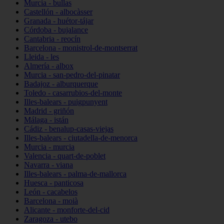
Murcia - bullas
Castellón - albocàsser
Granada - huétor-tájar
Córdoba - bujalance
Cantabria - reocín
Barcelona - monistrol-de-montserrat
Lleida - les
Almería - albox
Murcia - san-pedro-del-pinatar
Badajoz - alburquerque
Toledo - casarrubios-del-monte
Illes-balears - puigpunyent
Madrid - griñón
Málaga - istán
Cádiz - benalup-casas-viejas
Illes-balears - ciutadella-de-menorca
Murcia - murcia
Valencia - quart-de-poblet
Navarra - viana
Illes-balears - palma-de-mallorca
Huesca - panticosa
León - cacabelos
Barcelona - moià
Alicante - monforte-del-cid
Zaragoza - utebo