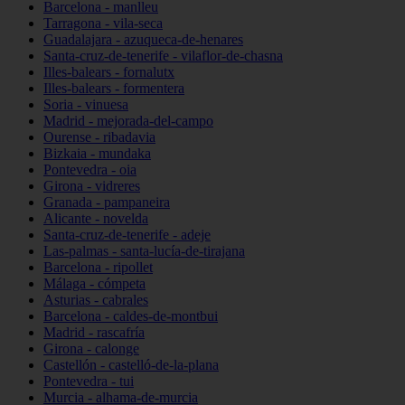
Barcelona - manlleu
Tarragona - vila-seca
Guadalajara - azuqueca-de-henares
Santa-cruz-de-tenerife - vilaflor-de-chasna
Illes-balears - fornalutx
Illes-balears - formentera
Soria - vinuesa
Madrid - mejorada-del-campo
Ourense - ribadavia
Bizkaia - mundaka
Pontevedra - oia
Girona - vidreres
Granada - pampaneira
Alicante - novelda
Santa-cruz-de-tenerife - adeje
Las-palmas - santa-lucía-de-tirajana
Barcelona - ripollet
Málaga - cómpeta
Asturias - cabrales
Barcelona - caldes-de-montbui
Madrid - rascafría
Girona - calonge
Castellón - castelló-de-la-plana
Pontevedra - tui
Murcia - alhama-de-murcia