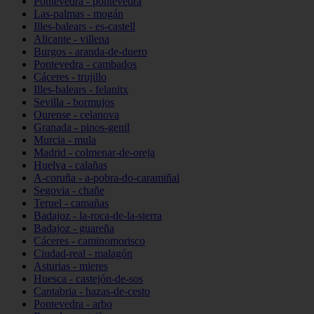
Pontevedra - pontevedra
Las-palmas - mogán
Illes-balears - es-castell
Alicante - villena
Burgos - aranda-de-duero
Pontevedra - cambados
Cáceres - trujillo
Illes-balears - felanitx
Sevilla - bormujos
Ourense - celanova
Granada - pinos-genil
Murcia - mula
Madrid - colmenar-de-oreja
Huelva - calañas
A-coruña - a-pobra-do-caramiñal
Segovia - chañe
Teruel - camañas
Badajoz - la-roca-de-la-sierra
Badajoz - guareña
Cáceres - caminomorisco
Ciudad-real - malagón
Asturias - mieres
Huesca - castejón-de-sos
Cantabria - hazas-de-cesto
Pontevedra - arbo