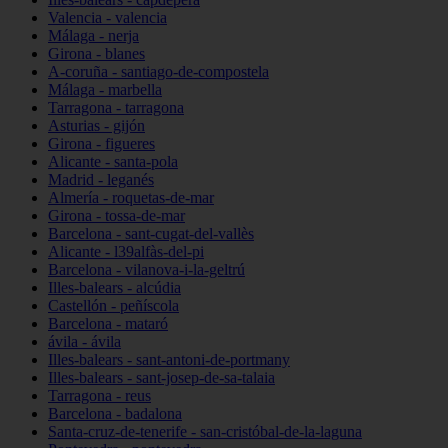
Valencia - valencia
Málaga - nerja
Girona - blanes
A-coruña - santiago-de-compostela
Málaga - marbella
Tarragona - tarragona
Asturias - gijón
Girona - figueres
Alicante - santa-pola
Madrid - leganés
Almería - roquetas-de-mar
Girona - tossa-de-mar
Barcelona - sant-cugat-del-vallès
Alicante - l39alfàs-del-pi
Barcelona - vilanova-i-la-geltrú
Illes-balears - alcúdia
Castellón - peñíscola
Barcelona - mataró
ávila - ávila
Illes-balears - sant-antoni-de-portmany
Illes-balears - sant-josep-de-sa-talaia
Tarragona - reus
Barcelona - badalona
Santa-cruz-de-tenerife - san-cristóbal-de-la-laguna