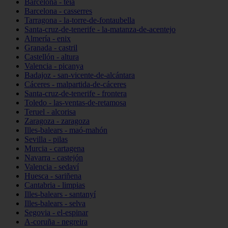
Barcelona - teià
Barcelona - casserres
Tarragona - la-torre-de-fontaubella
Santa-cruz-de-tenerife - la-matanza-de-acentejo
Almería - enix
Granada - castril
Castellón - altura
Valencia - picanya
Badajoz - san-vicente-de-alcántara
Cáceres - malpartida-de-cáceres
Santa-cruz-de-tenerife - frontera
Toledo - las-ventas-de-retamosa
Teruel - alcorisa
Zaragoza - zaragoza
Illes-balears - maó-mahón
Sevilla - pilas
Murcia - cartagena
Navarra - castejón
Valencia - sedaví
Huesca - sariñena
Cantabria - limpias
Illes-balears - santanyí
Illes-balears - selva
Segovia - el-espinar
A-coruña - negreira