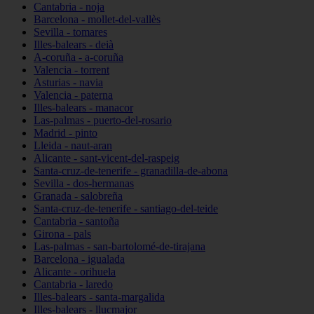
Cantabria - noja
Barcelona - mollet-del-vallès
Sevilla - tomares
Illes-balears - deià
A-coruña - a-coruña
Valencia - torrent
Asturias - navia
Valencia - paterna
Illes-balears - manacor
Las-palmas - puerto-del-rosario
Madrid - pinto
Lleida - naut-aran
Alicante - sant-vicent-del-raspeig
Santa-cruz-de-tenerife - granadilla-de-abona
Sevilla - dos-hermanas
Granada - salobreña
Santa-cruz-de-tenerife - santiago-del-teide
Cantabria - santoña
Girona - pals
Las-palmas - san-bartolomé-de-tirajana
Barcelona - igualada
Alicante - orihuela
Cantabria - laredo
Illes-balears - santa-margalida
Illes-balears - llucmajor