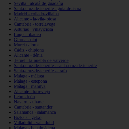
Sevilla - alcalá-de-guadaíra
Santa-cruz-de-tenerife - guía-de-isora
Madrid - collado-villalba
Alicante - la-vila-joiosa
Cantabria - torrelavega
Asturias - villaviciosa
Lugo - ribadeo
Girona - olot
Murcia - lorca
Cádiz - chipiona
Alicante - dénia
Teruel - la-puebla-de-valverde
Santa-cruz-de-tenerife - santa-cruz-de-tenerife
Santa-cruz-de-tenerife - arafo
Málaga - málaga
Málaga - estepona
Málaga - manilva
Alicante - torrevieja
León - león
Navarra - uharte
Cantabria - santander
Salamanca - salamanca
Bizkaia - getxo
Valladolid - valladolid
Málaga - benalmádena