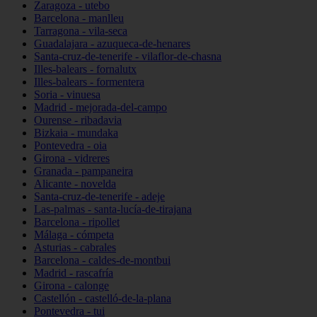
Zaragoza - utebo
Barcelona - manlleu
Tarragona - vila-seca
Guadalajara - azuqueca-de-henares
Santa-cruz-de-tenerife - vilaflor-de-chasna
Illes-balears - fornalutx
Illes-balears - formentera
Soria - vinuesa
Madrid - mejorada-del-campo
Ourense - ribadavia
Bizkaia - mundaka
Pontevedra - oia
Girona - vidreres
Granada - pampaneira
Alicante - novelda
Santa-cruz-de-tenerife - adeje
Las-palmas - santa-lucía-de-tirajana
Barcelona - ripollet
Málaga - cómpeta
Asturias - cabrales
Barcelona - caldes-de-montbui
Madrid - rascafría
Girona - calonge
Castellón - castelló-de-la-plana
Pontevedra - tui