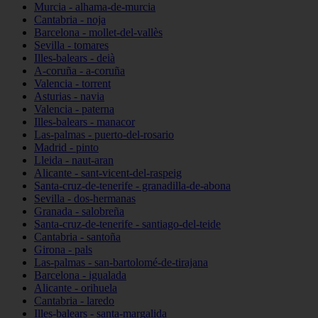
Murcia - alhama-de-murcia
Cantabria - noja
Barcelona - mollet-del-vallès
Sevilla - tomares
Illes-balears - deià
A-coruña - a-coruña
Valencia - torrent
Asturias - navia
Valencia - paterna
Illes-balears - manacor
Las-palmas - puerto-del-rosario
Madrid - pinto
Lleida - naut-aran
Alicante - sant-vicent-del-raspeig
Santa-cruz-de-tenerife - granadilla-de-abona
Sevilla - dos-hermanas
Granada - salobreña
Santa-cruz-de-tenerife - santiago-del-teide
Cantabria - santoña
Girona - pals
Las-palmas - san-bartolomé-de-tirajana
Barcelona - igualada
Alicante - orihuela
Cantabria - laredo
Illes-balears - santa-margalida