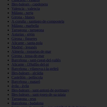
Illes-balears - capdepera
Valencia - valencia
Málaga - nerja
Girona - blanes
A-coruña - santiago-de-compostela
Málaga - marbella
Tarragona - tarragona
Asturias - gijón
Girona - figueres
Alicante - santa-pola
Madrid - leganés
Almería - roquetas-de-mar
Girona - tossa-de-mar
Barcelona - sant-cugat-del-vallès
Alicante - l39alfàs-del-pi
Barcelona - vilanova-i-la-geltrú
Illes-balears - alcúdia
Castellón - peñíscola
Barcelona - mataró
ávila - ávila
Illes-balears - sant-antoni-de-portmany
Illes-balears - sant-josep-de-sa-talaia
Tarragona - reus
Barcelona - badalona