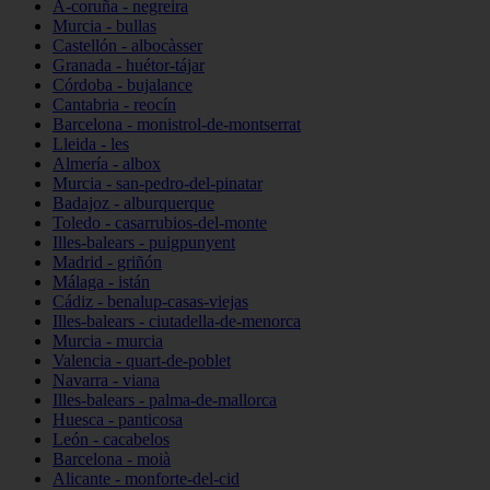
A-coruña - negreira
Murcia - bullas
Castellón - albocàsser
Granada - huétor-tájar
Córdoba - bujalance
Cantabria - reocín
Barcelona - monistrol-de-montserrat
Lleida - les
Almería - albox
Murcia - san-pedro-del-pinatar
Badajoz - alburquerque
Toledo - casarrubios-del-monte
Illes-balears - puigpunyent
Madrid - griñón
Málaga - istán
Cádiz - benalup-casas-viejas
Illes-balears - ciutadella-de-menorca
Murcia - murcia
Valencia - quart-de-poblet
Navarra - viana
Illes-balears - palma-de-mallorca
Huesca - panticosa
León - cacabelos
Barcelona - moià
Alicante - monforte-del-cid