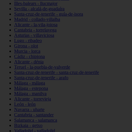
Illes-balears - llucmajor
Sevilla - alcalá-de-guadaíra
Santa-cruz-de-tenerife - guía-de-isora
Madrid - collado-villalba
Alicante - la-vila-joiosa
Cantabria - torrelavega
Asturias - villaviciosa
Lugo - ribadeo
Girona - olot
Murcia - lorca
Cádiz - chipiona
Alicante - dénia
Teruel - la-puebla-de-valverde
Santa-cruz-de-tenerife - santa-cruz-de-tenerife
Santa-cruz-de-tenerife - arafo
Málaga - málaga
Málaga - estepona
Málaga - manilva
Alicante - torrevieja
León - león
Navarra - uharte
Cantabria - santander
Salamanca - salamanca
Bizkaia - getxo
Valladolid - valladolid