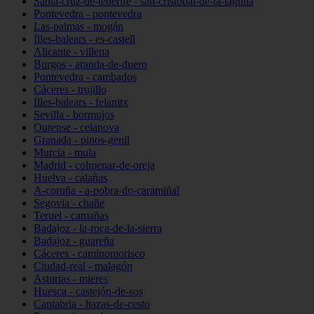
Santa-cruz-de-tenerife - san-cristóbal-de-la-laguna
Pontevedra - pontevedra
Las-palmas - mogán
Illes-balears - es-castell
Alicante - villena
Burgos - aranda-de-duero
Pontevedra - cambados
Cáceres - trujillo
Illes-balears - felanitx
Sevilla - bormujos
Ourense - celanova
Granada - pinos-genil
Murcia - mula
Madrid - colmenar-de-oreja
Huelva - calañas
A-coruña - a-pobra-do-caramiñal
Segovia - chañe
Teruel - camañas
Badajoz - la-roca-de-la-sierra
Badajoz - guareña
Cáceres - caminomorisco
Ciudad-real - malagón
Asturias - mieres
Huesca - castejón-de-sos
Cantabria - hazas-de-cesto