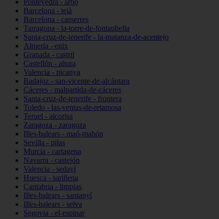
Pontevedra - arbo
Barcelona - teià
Barcelona - casserres
Tarragona - la-torre-de-fontaubella
Santa-cruz-de-tenerife - la-matanza-de-acentejo
Almería - enix
Granada - castril
Castellón - altura
Valencia - picanya
Badajoz - san-vicente-de-alcántara
Cáceres - malpartida-de-cáceres
Santa-cruz-de-tenerife - frontera
Toledo - las-ventas-de-retamosa
Teruel - alcorisa
Zaragoza - zaragoza
Illes-balears - maó-mahón
Sevilla - pilas
Murcia - cartagena
Navarra - castejón
Valencia - sedaví
Huesca - sariñena
Cantabria - limpias
Illes-balears - santanyí
Illes-balears - selva
Segovia - el-espinar