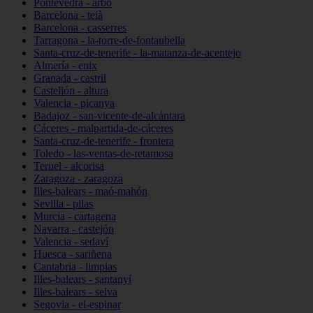
Pontevedra - arbo
Barcelona - teià
Barcelona - casserres
Tarragona - la-torre-de-fontaubella
Santa-cruz-de-tenerife - la-matanza-de-acentejo
Almería - enix
Granada - castril
Castellón - altura
Valencia - picanya
Badajoz - san-vicente-de-alcántara
Cáceres - malpartida-de-cáceres
Santa-cruz-de-tenerife - frontera
Toledo - las-ventas-de-retamosa
Teruel - alcorisa
Zaragoza - zaragoza
Illes-balears - maó-mahón
Sevilla - pilas
Murcia - cartagena
Navarra - castejón
Valencia - sedaví
Huesca - sariñena
Cantabria - limpias
Illes-balears - santanyí
Illes-balears - selva
Segovia - el-espinar