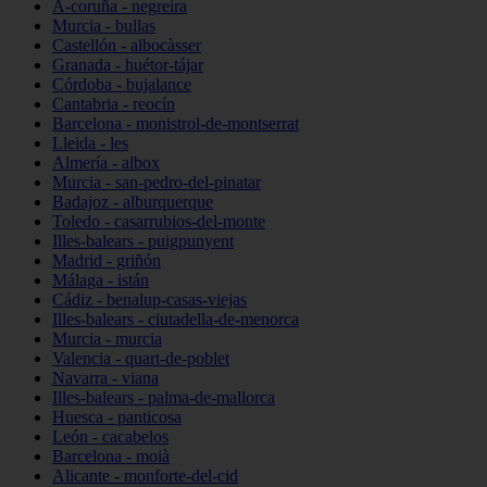
A-coruña - negreira
Murcia - bullas
Castellón - albocàsser
Granada - huétor-tájar
Córdoba - bujalance
Cantabria - reocín
Barcelona - monistrol-de-montserrat
Lleida - les
Almería - albox
Murcia - san-pedro-del-pinatar
Badajoz - alburquerque
Toledo - casarrubios-del-monte
Illes-balears - puigpunyent
Madrid - griñón
Málaga - istán
Cádiz - benalup-casas-viejas
Illes-balears - ciutadella-de-menorca
Murcia - murcia
Valencia - quart-de-poblet
Navarra - viana
Illes-balears - palma-de-mallorca
Huesca - panticosa
León - cacabelos
Barcelona - moià
Alicante - monforte-del-cid