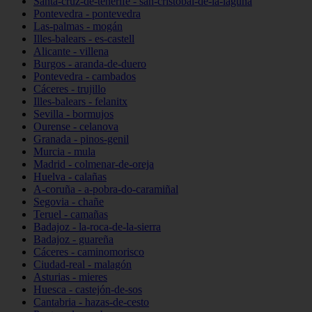
Santa-cruz-de-tenerife - san-cristóbal-de-la-laguna
Pontevedra - pontevedra
Las-palmas - mogán
Illes-balears - es-castell
Alicante - villena
Burgos - aranda-de-duero
Pontevedra - cambados
Cáceres - trujillo
Illes-balears - felanitx
Sevilla - bormujos
Ourense - celanova
Granada - pinos-genil
Murcia - mula
Madrid - colmenar-de-oreja
Huelva - calañas
A-coruña - a-pobra-do-caramiñal
Segovia - chañe
Teruel - camañas
Badajoz - la-roca-de-la-sierra
Badajoz - guareña
Cáceres - caminomorisco
Ciudad-real - malagón
Asturias - mieres
Huesca - castejón-de-sos
Cantabria - hazas-de-cesto