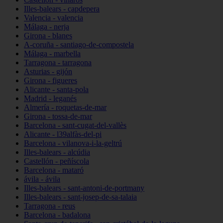
Illes-balears - capdepera
Valencia - valencia
Málaga - nerja
Girona - blanes
A-coruña - santiago-de-compostela
Málaga - marbella
Tarragona - tarragona
Asturias - gijón
Girona - figueres
Alicante - santa-pola
Madrid - leganés
Almería - roquetas-de-mar
Girona - tossa-de-mar
Barcelona - sant-cugat-del-vallès
Alicante - l39alfàs-del-pi
Barcelona - vilanova-i-la-geltrú
Illes-balears - alcúdia
Castellón - peñíscola
Barcelona - mataró
ávila - ávila
Illes-balears - sant-antoni-de-portmany
Illes-balears - sant-josep-de-sa-talaia
Tarragona - reus
Barcelona - badalona