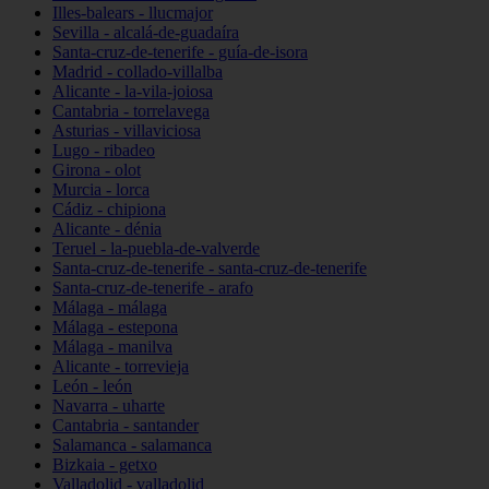
Illes-balears - llucmajor
Sevilla - alcalá-de-guadaíra
Santa-cruz-de-tenerife - guía-de-isora
Madrid - collado-villalba
Alicante - la-vila-joiosa
Cantabria - torrelavega
Asturias - villaviciosa
Lugo - ribadeo
Girona - olot
Murcia - lorca
Cádiz - chipiona
Alicante - dénia
Teruel - la-puebla-de-valverde
Santa-cruz-de-tenerife - santa-cruz-de-tenerife
Santa-cruz-de-tenerife - arafo
Málaga - málaga
Málaga - estepona
Málaga - manilva
Alicante - torrevieja
León - león
Navarra - uharte
Cantabria - santander
Salamanca - salamanca
Bizkaia - getxo
Valladolid - valladolid