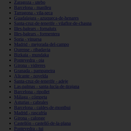
Zaragoza - utebo
Barcelona - manlleu
Tarragona - vila-seca
Guadalajara - azuqueca-de-henares
Santa-cruz-de-tenerife - vilaflor-de-chasna
Illes-balears - fornalutx
Illes-balears - formentera
Soria - vinuesa
Madrid - mejorada-del-campo
Ourense - ribadavia
Bizkaia - mundaka
Pontevedra - oia
Girona - vidreres
Granada - pampaneira
Alicante - novelda
Santa-cruz-de-tenerife - adeje
Las-palmas - santa-lucía-de-tirajana
Barcelona - ripollet
Málaga - cómpeta
Asturias - cabrales
Barcelona - caldes-de-montbui
Madrid - rascafría
Girona - calonge
Castellón - castelló-de-la-plana
Pontevedra - tui