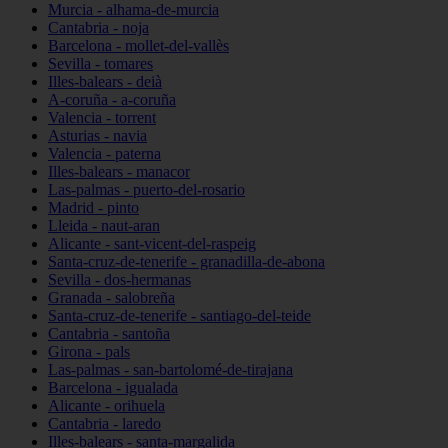
Murcia - alhama-de-murcia
Cantabria - noja
Barcelona - mollet-del-vallès
Sevilla - tomares
Illes-balears - deià
A-coruña - a-coruña
Valencia - torrent
Asturias - navia
Valencia - paterna
Illes-balears - manacor
Las-palmas - puerto-del-rosario
Madrid - pinto
Lleida - naut-aran
Alicante - sant-vicent-del-raspeig
Santa-cruz-de-tenerife - granadilla-de-abona
Sevilla - dos-hermanas
Granada - salobreña
Santa-cruz-de-tenerife - santiago-del-teide
Cantabria - santoña
Girona - pals
Las-palmas - san-bartolomé-de-tirajana
Barcelona - igualada
Alicante - orihuela
Cantabria - laredo
Illes-balears - santa-margalida