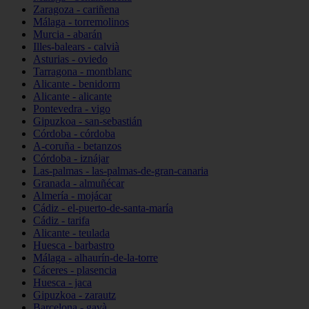
Zaragoza - cariñena
Málaga - torremolinos
Murcia - abarán
Illes-balears - calvià
Asturias - oviedo
Tarragona - montblanc
Alicante - benidorm
Alicante - alicante
Pontevedra - vigo
Gipuzkoa - san-sebastián
Córdoba - córdoba
A-coruña - betanzos
Córdoba - iznájar
Las-palmas - las-palmas-de-gran-canaria
Granada - almuñécar
Almería - mojácar
Cádiz - el-puerto-de-santa-maría
Cádiz - tarifa
Alicante - teulada
Huesca - barbastro
Málaga - alhaurín-de-la-torre
Cáceres - plasencia
Huesca - jaca
Gipuzkoa - zarautz
Barcelona - gavà