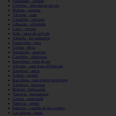
Valladolid - zaratán
Córdoba - almodóvar-del-río
Bizkaia - mungia
Alicante - aspe
Cantabria - meruelo
Albacete - el-bonillo
Lugo - viveiro
ávila - nava-de-arévalo
Almería - los-gallardos
Pontevedra - mos
Girona - llívia
Tarragona - amposta
Castellón - almassora
Barcelona - roda-de-ter
Alicante - sant-joan-d39alacant
Zaragoza - ateca
Toledo - seseña
Barcelona - sant-esteve-sesrovires
Zaragoza - tarazona
Bizkaia - balmaseda
Valencia - massanassa
Girona - puigcerdà
Valencia - petrés
Palencia - carrión-de-los-condes
Las-palmas - haría