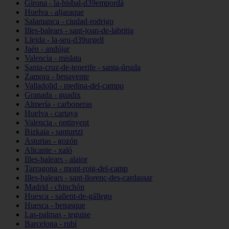
Girona - la-bisbal-d39empordà
Huelva - aljaraque
Salamanca - ciudad-rodrigo
Illes-balears - sant-joan-de-labritja
Lleida - la-seu-d39urgell
Jaén - andújar
Valencia - mislata
Santa-cruz-de-tenerife - santa-úrsula
Zamora - benavente
Valladolid - medina-del-campo
Granada - guadix
Almería - carboneras
Huelva - cartaya
Valencia - ontinyent
Bizkaia - santurtzi
Asturias - gozón
Alicante - xaló
Illes-balears - alaior
Tarragona - mont-roig-del-camp
Illes-balears - sant-llorenç-des-cardassar
Madrid - chinchón
Huesca - sallent-de-gállego
Huesca - benasque
Las-palmas - teguise
Barcelona - rubí