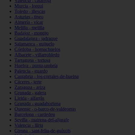
Valencia - catarroja
Murcia - lorquí
Toledo - illescas
Asturias - tineo
Almería - vícar
Melilla - melilla
Badajoz - montijo
Guadalajara - jadraque
Salamanca - guijuelo
Córdoba - hornachuelos
Albacete - villarrobledo
Tarragona - tortosa
Huelva - punta-umbría
Palencia - guardo
Cantabria - los-corrales-de-buelna
Cáceres - jerte
Zaragoza - ariza
Granada - galera
Lleida - alfarràs
Granada - guadahortuna
Ourense - o-barco-de-valdeorras
Barcelona - cardedeu
Sevilla - mairena-del-aljarafe
Valencia - llíria
Girona - sant-feliu-de-guíxols