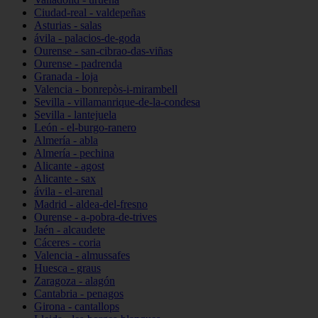
Ciudad-real - valdepeñas
Asturias - salas
ávila - palacios-de-goda
Ourense - san-cibrao-das-viñas
Ourense - padrenda
Granada - loja
Valencia - bonrepòs-i-mirambell
Sevilla - villamanrique-de-la-condesa
Sevilla - lantejuela
León - el-burgo-ranero
Almería - abla
Almería - pechina
Alicante - agost
Alicante - sax
ávila - el-arenal
Madrid - aldea-del-fresno
Ourense - a-pobra-de-trives
Jaén - alcaudete
Cáceres - coria
Valencia - almussafes
Huesca - graus
Zaragoza - alagón
Cantabria - penagos
Girona - cantallops