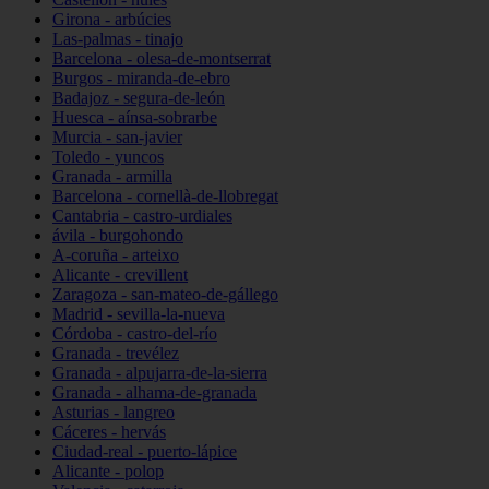
Girona - arbúcies
Las-palmas - tinajo
Barcelona - olesa-de-montserrat
Burgos - miranda-de-ebro
Badajoz - segura-de-león
Huesca - aínsa-sobrarbe
Murcia - san-javier
Toledo - yuncos
Granada - armilla
Barcelona - cornellà-de-llobregat
Cantabria - castro-urdiales
ávila - burgohondo
A-coruña - arteixo
Alicante - crevillent
Zaragoza - san-mateo-de-gállego
Madrid - sevilla-la-nueva
Córdoba - castro-del-río
Granada - trevélez
Granada - alpujarra-de-la-sierra
Granada - alhama-de-granada
Asturias - langreo
Cáceres - hervás
Ciudad-real - puerto-lápice
Alicante - polop