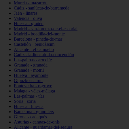
Murcia - mazarrón
Cádiz - sanlúcar-de-barrameda
Jaén - linares
Valencia - oliva
Huesca - grañén
Madrid - san-lorenzo-de-el-escorial
Madrid - boadilla-del-monte
Barcelona - pineda-de-mar
Castellón - benicàssim
Alicante - el-campello
Cádiz - la-línea-de-la-concepción
Las-palmas - arrecife
Granada - granada
Granada - motril
Huelva - ayamonte
Gipuzkoa - irun
Pontevedra - o-grove
Málaga - vélez-málaga
Las-palmas - tías
Soria - soria
Huesca - huesca
Barcelona - granollers
Girona - cadaqués
Asturias - cangas-de-onís
Alicante - guardamar-del-segura