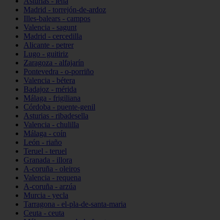
Asturias - lena
Madrid - torrejón-de-ardoz
Illes-balears - campos
Valencia - sagunt
Madrid - cercedilla
Alicante - petrer
Lugo - guitiriz
Zaragoza - alfajarín
Pontevedra - o-porriño
Valencia - bétera
Badajoz - mérida
Málaga - frigiliana
Córdoba - puente-genil
Asturias - ribadesella
Valencia - chulilla
Málaga - coín
León - riaño
Teruel - teruel
Granada - illora
A-coruña - oleiros
Valencia - requena
A-coruña - arzúa
Murcia - yecla
Tarragona - el-pla-de-santa-maria
Ceuta - ceuta