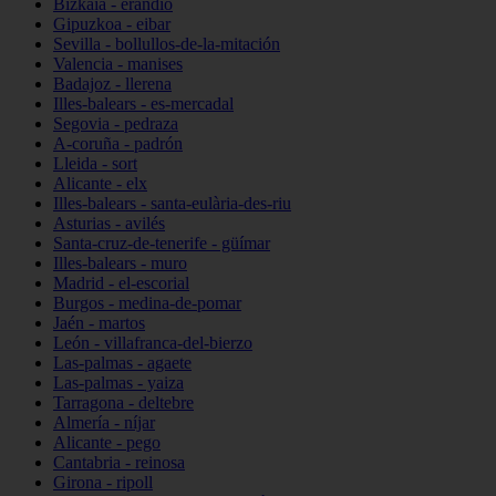
Bizkaia - erandio
Gipuzkoa - eibar
Sevilla - bollullos-de-la-mitación
Valencia - manises
Badajoz - llerena
Illes-balears - es-mercadal
Segovia - pedraza
A-coruña - padrón
Lleida - sort
Alicante - elx
Illes-balears - santa-eulària-des-riu
Asturias - avilés
Santa-cruz-de-tenerife - güímar
Illes-balears - muro
Madrid - el-escorial
Burgos - medina-de-pomar
Jaén - martos
León - villafranca-del-bierzo
Las-palmas - agaete
Las-palmas - yaiza
Tarragona - deltebre
Almería - níjar
Alicante - pego
Cantabria - reinosa
Girona - ripoll