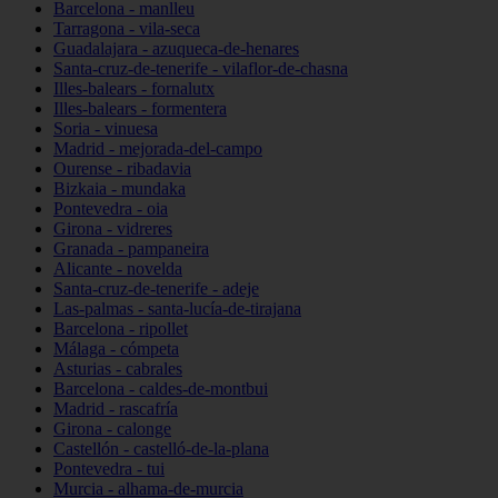
Barcelona - manlleu
Tarragona - vila-seca
Guadalajara - azuqueca-de-henares
Santa-cruz-de-tenerife - vilaflor-de-chasna
Illes-balears - fornalutx
Illes-balears - formentera
Soria - vinuesa
Madrid - mejorada-del-campo
Ourense - ribadavia
Bizkaia - mundaka
Pontevedra - oia
Girona - vidreres
Granada - pampaneira
Alicante - novelda
Santa-cruz-de-tenerife - adeje
Las-palmas - santa-lucía-de-tirajana
Barcelona - ripollet
Málaga - cómpeta
Asturias - cabrales
Barcelona - caldes-de-montbui
Madrid - rascafría
Girona - calonge
Castellón - castelló-de-la-plana
Pontevedra - tui
Murcia - alhama-de-murcia