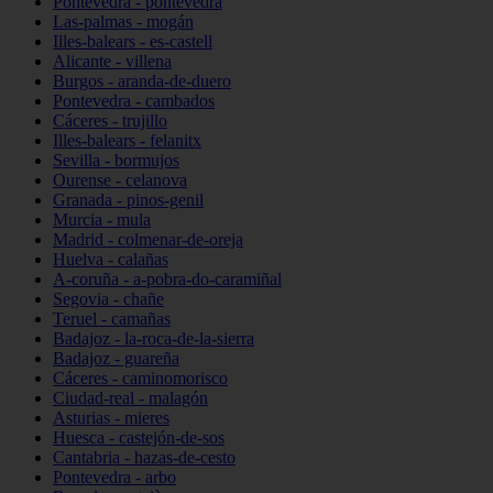
Pontevedra - pontevedra
Las-palmas - mogán
Illes-balears - es-castell
Alicante - villena
Burgos - aranda-de-duero
Pontevedra - cambados
Cáceres - trujillo
Illes-balears - felanitx
Sevilla - bormujos
Ourense - celanova
Granada - pinos-genil
Murcia - mula
Madrid - colmenar-de-oreja
Huelva - calañas
A-coruña - a-pobra-do-caramiñal
Segovia - chañe
Teruel - camañas
Badajoz - la-roca-de-la-sierra
Badajoz - guareña
Cáceres - caminomorisco
Ciudad-real - malagón
Asturias - mieres
Huesca - castejón-de-sos
Cantabria - hazas-de-cesto
Pontevedra - arbo