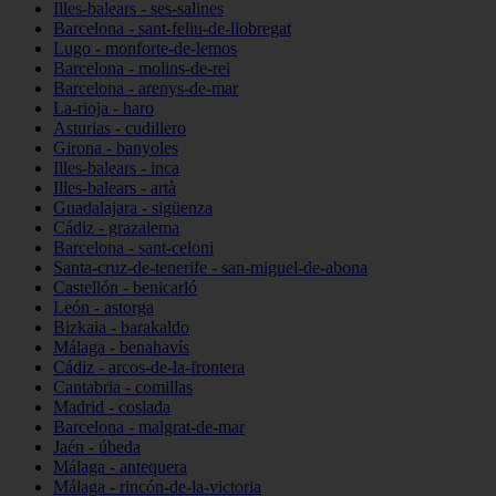
Illes-balears - ses-salines
Barcelona - sant-feliu-de-llobregat
Lugo - monforte-de-lemos
Barcelona - molins-de-rei
Barcelona - arenys-de-mar
La-rioja - haro
Asturias - cudillero
Girona - banyoles
Illes-balears - inca
Illes-balears - artà
Guadalajara - sigüenza
Cádiz - grazalema
Barcelona - sant-celoni
Santa-cruz-de-tenerife - san-miguel-de-abona
Castellón - benicarló
León - astorga
Bizkaia - barakaldo
Málaga - benahavís
Cádiz - arcos-de-la-frontera
Cantabria - comillas
Madrid - coslada
Barcelona - malgrat-de-mar
Jaén - úbeda
Málaga - antequera
Málaga - rincón-de-la-victoria