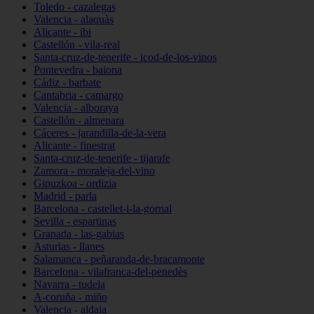
Toledo - cazalegas
Valencia - alaquàs
Alicante - ibi
Castellón - vila-real
Santa-cruz-de-tenerife - icod-de-los-vinos
Pontevedra - baiona
Cádiz - barbate
Cantabria - camargo
Valencia - alboraya
Castellón - almenara
Cáceres - jarandilla-de-la-vera
Alicante - finestrat
Santa-cruz-de-tenerife - tijarafe
Zamora - moraleja-del-vino
Gipuzkoa - ordizia
Madrid - parla
Barcelona - castellet-i-la-gornal
Sevilla - espartinas
Granada - las-gabias
Asturias - llanes
Salamanca - peñaranda-de-bracamonte
Barcelona - vilafranca-del-penedès
Navarra - tudela
A-coruña - miño
Valencia - aldaia