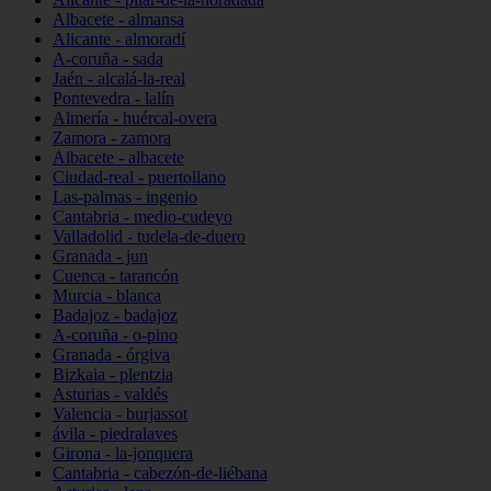
Albacete - almansa
Alicante - almoradí
A-coruña - sada
Jaén - alcalá-la-real
Pontevedra - lalín
Almería - huércal-overa
Zamora - zamora
Albacete - albacete
Ciudad-real - puertollano
Las-palmas - ingenio
Cantabria - medio-cudeyo
Valladolid - tudela-de-duero
Granada - jun
Cuenca - tarancón
Murcia - blanca
Badajoz - badajoz
A-coruña - o-pino
Granada - órgiva
Bizkaia - plentzia
Asturias - valdés
Valencia - burjassot
ávila - piedralaves
Girona - la-jonquera
Cantabria - cabezón-de-liébana