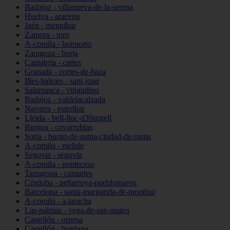
Badajoz - villanueva-de-la-serena
Huelva - aracena
Jaén - mengíbar
Zamora - toro
A-coruña - boimorto
Zaragoza - borja
Cantabria - cartes
Granada - cortes-de-baza
Illes-balears - sant-joan
Salamanca - vitigudino
Badajoz - valdelacalzada
Navarra - esteribar
Lleida - bell-lloc-d39urgell
Burgos - covarrubias
Soria - burgo-de-osma-ciudad-de-osma
A-coruña - melide
Segovia - segovia
A-coruña - ponteceso
Tarragona - camarles
Córdoba - peñarroya-pueblonuevo
Barcelona - santa-margarida-de-montbui
A-coruña - a-laracha
Las-palmas - vega-de-san-mateo
Castellón - orpesa
Castellón - burriana