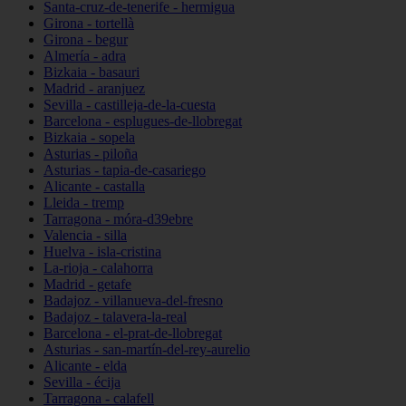
Santa-cruz-de-tenerife - hermigua
Girona - tortellà
Girona - begur
Almería - adra
Bizkaia - basauri
Madrid - aranjuez
Sevilla - castilleja-de-la-cuesta
Barcelona - esplugues-de-llobregat
Bizkaia - sopela
Asturias - piloña
Asturias - tapia-de-casariego
Alicante - castalla
Lleida - tremp
Tarragona - móra-d39ebre
Valencia - silla
Huelva - isla-cristina
La-rioja - calahorra
Madrid - getafe
Badajoz - villanueva-del-fresno
Badajoz - talavera-la-real
Barcelona - el-prat-de-llobregat
Asturias - san-martín-del-rey-aurelio
Alicante - elda
Sevilla - écija
Tarragona - calafell