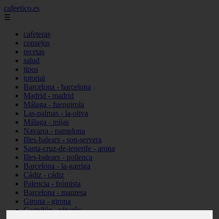
cafeetico.es
☰
cafeteras
consejos
recetas
salud
tipos
tutorial
Barcelona - barcelona
Madrid - madrid
Málaga - fuengirola
Las-palmas - la-oliva
Málaga - mijas
Navarra - pamplona
Illes-balears - son-servera
Santa-cruz-de-tenerife - arona
Illes-balears - pollença
Barcelona - la-garriga
Cádiz - cádiz
Palencia - frómista
Barcelona - manresa
Girona - girona
Castellón - vinaròs
Illes-balears - capdepera