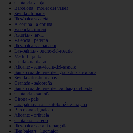
Cantabria - noja
Barcelona - mollet-del-vallès
Sevilla - tomares
Illes-balears - deià
A-coruña - a-coruña
Valencia - torrent
Asturias - navia
Valencia - paterna
Illes-balears - manacor
Las-palmas - puerto-del-rosario
Madrid - pinto
Lleida - naut-aran
Alicante - sant-vicent-del-raspeig
Santa-cruz-de-tenerife - granadilla-de-abona
Sevilla - dos-hermanas
Granada - salobreña
Santa-cruz-de-tenerife - santiago-del-teide
Cantabria - santoña
Girona - pals
Las-palmas - san-bartolomé-de-tirajana
Barcelona - igualada
Alicante - orihuela
Cantabria - laredo
Illes-balears - santa-margalida
Illes-balears - llucmajor