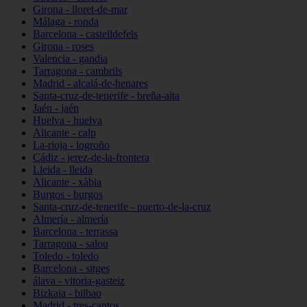
Girona - lloret-de-mar
Málaga - ronda
Barcelona - castelldefels
Girona - roses
Valencia - gandia
Tarragona - cambrils
Madrid - alcalá-de-henares
Santa-cruz-de-tenerife - breña-alta
Jaén - jaén
Huelva - huelva
Alicante - calp
La-rioja - logroño
Cádiz - jerez-de-la-frontera
Lleida - lleida
Alicante - xàbia
Burgos - burgos
Santa-cruz-de-tenerife - puerto-de-la-cruz
Almería - almería
Barcelona - terrassa
Tarragona - salou
Toledo - toledo
Barcelona - sitges
álava - vitoria-gasteiz
Bizkaia - bilbao
Madrid - tres-cantos