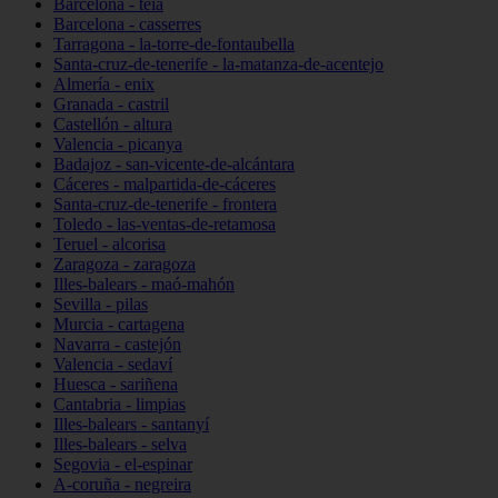
Barcelona - teià
Barcelona - casserres
Tarragona - la-torre-de-fontaubella
Santa-cruz-de-tenerife - la-matanza-de-acentejo
Almería - enix
Granada - castril
Castellón - altura
Valencia - picanya
Badajoz - san-vicente-de-alcántara
Cáceres - malpartida-de-cáceres
Santa-cruz-de-tenerife - frontera
Toledo - las-ventas-de-retamosa
Teruel - alcorisa
Zaragoza - zaragoza
Illes-balears - maó-mahón
Sevilla - pilas
Murcia - cartagena
Navarra - castejón
Valencia - sedaví
Huesca - sariñena
Cantabria - limpias
Illes-balears - santanyí
Illes-balears - selva
Segovia - el-espinar
A-coruña - negreira