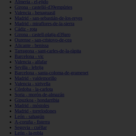
Almería - el-ejido
Girona - castelló-d39empúries
Valencia - benaguasil
Madrid - san-sebastián-de-los-reyes
Madrid - miraflores-de-la-sierra
Cádiz - rota
Girona - castell-platja-d39aro
Ourense - san-cristovo-de-cea
Alicante - benissa
Tarragona - sant-carles-de-la-ràpita
Barcelona - vic
Valencia - alfafar
Sevilla - lebrija
Barcelona - santa-coloma-de-gramenet
Madrid - valdemorillo
Valencia - xirivella
Córdoba - la-carlota
Soria - morón-de-almazán
Gipuzkoa - hondarribia
Madrid - móstoles
Madrid - torrelodones
León - sahagún
A-coruña - fisterra
Segovia - cuéllar
León - la-robla