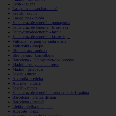
León - igüeña
Las-palmas - san-bartolomé
Sevilla - sevilla
Las-palmas - tejeda
Santa-cruz-de-tenerife - puntagorda
Santa-cruz-de-tenerife - la-orotava
Santa-cruz-de-tenerife - fasnia
Santa-cruz-de-tenerife - los-realejos
Valencia - el-puig-de-santa-maría
Valladolid - alaejos
Illes-balears - andratx
Illes-balears - banyalbufar
Barcelona - l39hospitalet-de-llobregat
Madrid - pelayos-de-la-presa
Madrid - galapagar
Sevilla - utrera
A-coruña - cedeira
Alicante - ondara
Sevilla - camas
Santa-cruz-de-tenerife - santa-cruz-de-la-palma
Barcelona - premià-de-mar
Barcelona - taradell
Lleida - vielha-e-mijaran
Albacete - hellín
Alicante - pilar-de-la-horadada