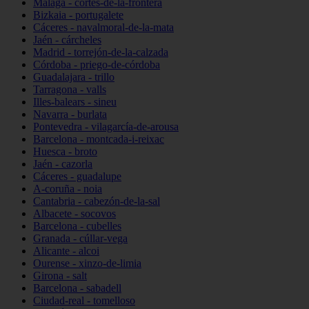
Málaga - cortes-de-la-frontera
Bizkaia - portugalete
Cáceres - navalmoral-de-la-mata
Jaén - cárcheles
Madrid - torrejón-de-la-calzada
Córdoba - priego-de-córdoba
Guadalajara - trillo
Tarragona - valls
Illes-balears - sineu
Navarra - burlata
Pontevedra - vilagarcía-de-arousa
Barcelona - montcada-i-reixac
Huesca - broto
Jaén - cazorla
Cáceres - guadalupe
A-coruña - noia
Cantabria - cabezón-de-la-sal
Albacete - socovos
Barcelona - cubelles
Granada - cúllar-vega
Alicante - alcoi
Ourense - xinzo-de-limia
Girona - salt
Barcelona - sabadell
Ciudad-real - tomelloso