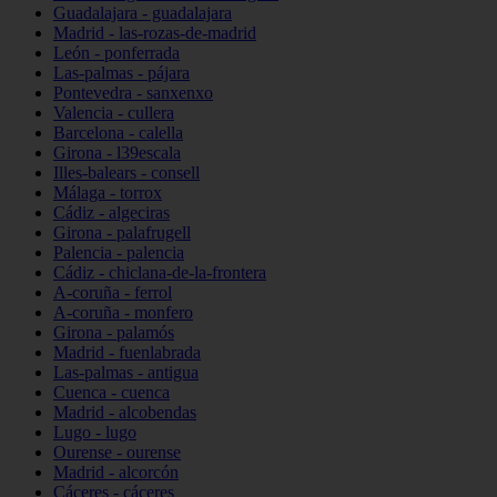
Guadalajara - guadalajara
Madrid - las-rozas-de-madrid
León - ponferrada
Las-palmas - pájara
Pontevedra - sanxenxo
Valencia - cullera
Barcelona - calella
Girona - l39escala
Illes-balears - consell
Málaga - torrox
Cádiz - algeciras
Girona - palafrugell
Palencia - palencia
Cádiz - chiclana-de-la-frontera
A-coruña - ferrol
A-coruña - monfero
Girona - palamós
Madrid - fuenlabrada
Las-palmas - antigua
Cuenca - cuenca
Madrid - alcobendas
Lugo - lugo
Ourense - ourense
Madrid - alcorcón
Cáceres - cáceres