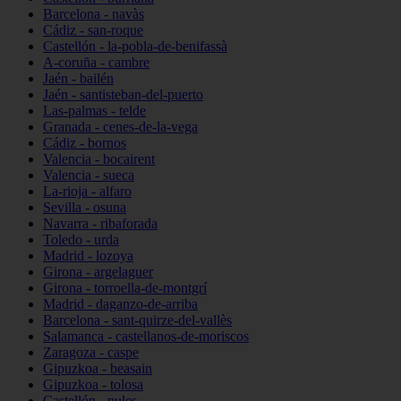
Barcelona - navàs
Cádiz - san-roque
Castellón - la-pobla-de-benifassà
A-coruña - cambre
Jaén - bailén
Jaén - santisteban-del-puerto
Las-palmas - telde
Granada - cenes-de-la-vega
Cádiz - bornos
Valencia - bocairent
Valencia - sueca
La-rioja - alfaro
Sevilla - osuna
Navarra - ribaforada
Toledo - urda
Madrid - lozoya
Girona - argelaguer
Girona - torroella-de-montgrí
Madrid - daganzo-de-arriba
Barcelona - sant-quirze-del-vallès
Salamanca - castellanos-de-moriscos
Zaragoza - caspe
Gipuzkoa - beasain
Gipuzkoa - tolosa
Castellón - nules