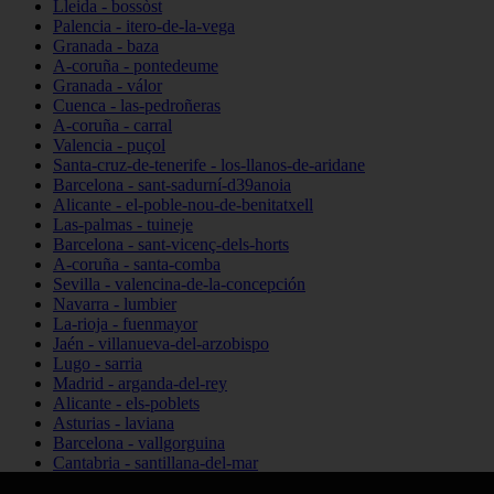
Lleida - bossòst
Palencia - itero-de-la-vega
Granada - baza
A-coruña - pontedeume
Granada - válor
Cuenca - las-pedroñeras
A-coruña - carral
Valencia - puçol
Santa-cruz-de-tenerife - los-llanos-de-aridane
Barcelona - sant-sadurní-d39anoia
Alicante - el-poble-nou-de-benitatxell
Las-palmas - tuineje
Barcelona - sant-vicenç-dels-horts
A-coruña - santa-comba
Sevilla - valencina-de-la-concepción
Navarra - lumbier
La-rioja - fuenmayor
Jaén - villanueva-del-arzobispo
Lugo - sarria
Madrid - arganda-del-rey
Alicante - els-poblets
Asturias - laviana
Barcelona - vallgorguina
Cantabria - santillana-del-mar
Zamora - santa-maría-de-la-vega