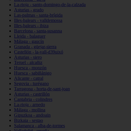
La-rioja - santo-domingo-de-la-calzada
Asturias - grado
Las-palmas - santa-brígida
Illes-balears - valldemossa
Illes-balears - ibiza
Barcelona - santa-susanna
Lleida - balaguer
Málaga - gaucín
Granada - güejar-sierra
Castellón - la-vall-d39uixó
Asturias - siero
Teruel - alcañiz
Huesca - monzón
Huesca - sabiñánigo
Alicante - catral
Segovia - turégano
Tarragona - horta-de-sant-joan
Asturias - castrillón
Cantabria - colindres
La-rioja - arnedo
Málaga - mollina
Gipuzkoa - andoain
Bizkaia - sestao
Salamanca - alba-de-tormes
Valladolid - urueña