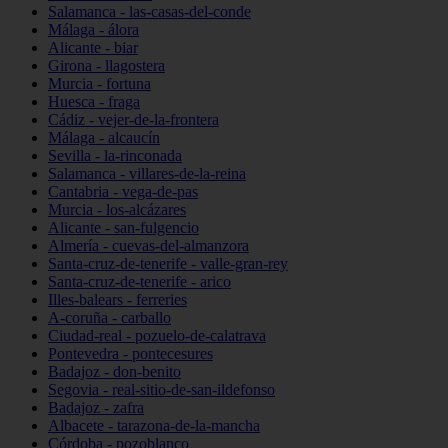
Salamanca - las-casas-del-conde
Málaga - álora
Alicante - biar
Girona - llagostera
Murcia - fortuna
Huesca - fraga
Cádiz - vejer-de-la-frontera
Málaga - alcaucín
Sevilla - la-rinconada
Salamanca - villares-de-la-reina
Cantabria - vega-de-pas
Murcia - los-alcázares
Alicante - san-fulgencio
Almería - cuevas-del-almanzora
Santa-cruz-de-tenerife - valle-gran-rey
Santa-cruz-de-tenerife - arico
Illes-balears - ferreries
A-coruña - carballo
Ciudad-real - pozuelo-de-calatrava
Pontevedra - pontecesures
Badajoz - don-benito
Segovia - real-sitio-de-san-ildefonso
Badajoz - zafra
Albacete - tarazona-de-la-mancha
Córdoba - pozoblanco