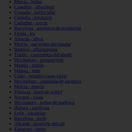
Murcia - bullas
Castellón - albocàsser
Granada - huétor-tájar
Córdoba - bujalance
Cantabria - reocín
Barcelona - monistrol-de-montserrat
Lleida - les
Almería - albox
Murcia - san-pedro-del-pinatar
Badajoz - alburquerque
Toledo - casarrubios-del-monte
Illes-balears - puigpunyent
Madrid - griñón
Málaga - istán
Cádiz - benalup-casas-viejas
Illes-balears - ciutadella-de-menorca
Murcia - murcia
Valencia - quart-de-poblet
Navarra - viana
Illes-balears - palma-de-mallorca
Huesca - panticosa
León - cacabelos
Barcelona - moià
Alicante - monforte-del-cid
Zaragoza - utebo