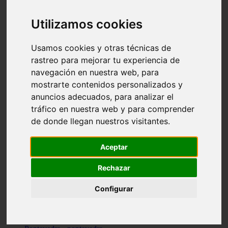
Valencia - valencia
Málaga - nerja
Utilizamos cookies
Girona - blanes
A-coruña - santiago-de-compostela
Málaga - marbella
Usamos cookies y otras técnicas de
Tarragona - tarragona
rastreo para mejorar tu experiencia de
Asturias - gijón
navegación en nuestra web, para
Girona - figueres
Alicante - santa-pola
mostrarte contenidos personalizados y
Madrid - leganés
anuncios adecuados, para analizar el
Almería - roquetas-de-mar
tráfico en nuestra web y para comprender
Girona - tossa-de-mar
Barcelona - sant-cugat-del-vallès
de donde llegan nuestros visitantes.
Alicante - l39alfàs-del-pi
Barcelona - vilanova-i-la-geltrú
Illes-balears - alcúdia
Aceptar
Castellón - peñíscola
Barcelona - mataró
Rechazar
ávila - ávila
Illes-balears - sant-antoni-de-portmany
Configurar
Illes-balears - sant-josep-de-sa-talaia
Tarragona - reus
Barcelona - badalona
Santa-cruz-de-tenerife - san-cristóbal-de-la-laguna