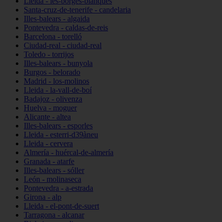
Lleida - les-borges-blanques
Santa-cruz-de-tenerife - candelaria
Illes-balears - algaida
Pontevedra - caldas-de-reis
Barcelona - torelló
Ciudad-real - ciudad-real
Toledo - torrijos
Illes-balears - bunyola
Burgos - belorado
Madrid - los-molinos
Lleida - la-vall-de-boí
Badajoz - olivenza
Huelva - moguer
Alicante - altea
Illes-balears - esporles
Lleida - esterri-d39àneu
Lleida - cervera
Almería - huércal-de-almería
Granada - atarfe
Illes-balears - sóller
León - molinaseca
Pontevedra - a-estrada
Girona - alp
Lleida - el-pont-de-suert
Tarragona - alcanar