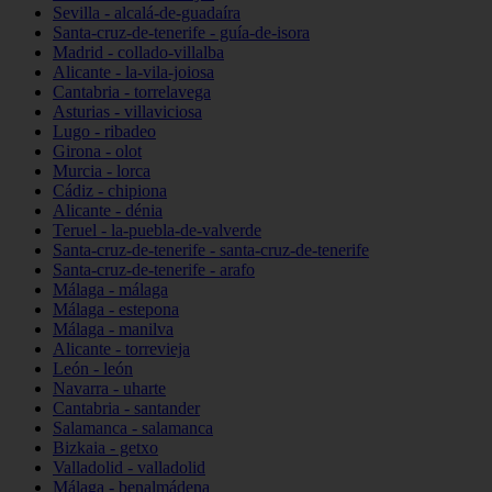
Sevilla - alcalá-de-guadaíra
Santa-cruz-de-tenerife - guía-de-isora
Madrid - collado-villalba
Alicante - la-vila-joiosa
Cantabria - torrelavega
Asturias - villaviciosa
Lugo - ribadeo
Girona - olot
Murcia - lorca
Cádiz - chipiona
Alicante - dénia
Teruel - la-puebla-de-valverde
Santa-cruz-de-tenerife - santa-cruz-de-tenerife
Santa-cruz-de-tenerife - arafo
Málaga - málaga
Málaga - estepona
Málaga - manilva
Alicante - torrevieja
León - león
Navarra - uharte
Cantabria - santander
Salamanca - salamanca
Bizkaia - getxo
Valladolid - valladolid
Málaga - benalmádena