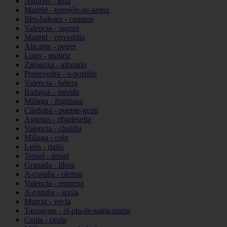
Asturias - lena
Madrid - torrejón-de-ardoz
Illes-balears - campos
Valencia - sagunt
Madrid - cercedilla
Alicante - petrer
Lugo - guitiriz
Zaragoza - alfajarín
Pontevedra - o-porriño
Valencia - bétera
Badajoz - mérida
Málaga - frigiliana
Córdoba - puente-genil
Asturias - ribadesella
Valencia - chulilla
Málaga - coín
León - riaño
Teruel - teruel
Granada - illora
A-coruña - oleiros
Valencia - requena
A-coruña - arzúa
Murcia - yecla
Tarragona - el-pla-de-santa-maria
Ceuta - ceuta