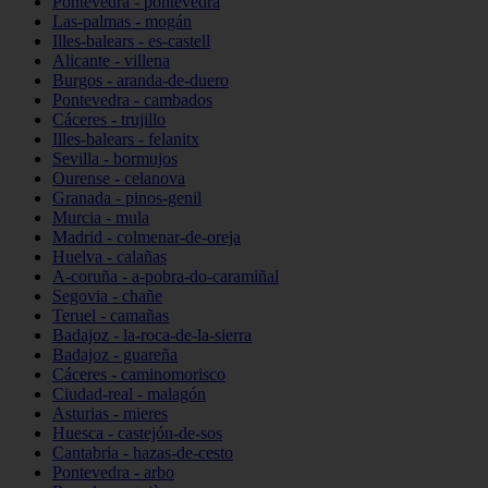
Pontevedra - pontevedra
Las-palmas - mogán
Illes-balears - es-castell
Alicante - villena
Burgos - aranda-de-duero
Pontevedra - cambados
Cáceres - trujillo
Illes-balears - felanitx
Sevilla - bormujos
Ourense - celanova
Granada - pinos-genil
Murcia - mula
Madrid - colmenar-de-oreja
Huelva - calañas
A-coruña - a-pobra-do-caramiñal
Segovia - chañe
Teruel - camañas
Badajoz - la-roca-de-la-sierra
Badajoz - guareña
Cáceres - caminomorisco
Ciudad-real - malagón
Asturias - mieres
Huesca - castejón-de-sos
Cantabria - hazas-de-cesto
Pontevedra - arbo