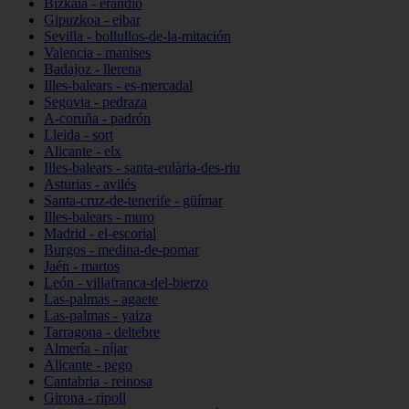
Bizkaia - erandio
Gipuzkoa - eibar
Sevilla - bollullos-de-la-mitación
Valencia - manises
Badajoz - llerena
Illes-balears - es-mercadal
Segovia - pedraza
A-coruña - padrón
Lleida - sort
Alicante - elx
Illes-balears - santa-eulària-des-riu
Asturias - avilés
Santa-cruz-de-tenerife - güímar
Illes-balears - muro
Madrid - el-escorial
Burgos - medina-de-pomar
Jaén - martos
León - villafranca-del-bierzo
Las-palmas - agaete
Las-palmas - yaiza
Tarragona - deltebre
Almería - níjar
Alicante - pego
Cantabria - reinosa
Girona - ripoll