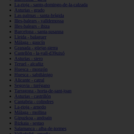
La-rioja - santo-domingo-de-la-calzada
Asturias - grado
Las-palmas - santa-brígida
Illes-balears - valldemossa
Illes-balears - ibiza
Barcelona - santa-susanna
Lleida - balaguer
Málaga - gaucín
Granada - güejar-sierra
Castellón - la-vall-d39uixó
Asturias - siero
Teruel - alcañiz
Huesca - monzón
Huesca - sabiñánigo
Alicante - catral
Segovia - turégano
Tarragona - horta-de-sant-joan
Asturias - castrillón
Cantabria - colindres
La-rioja - arnedo
Málaga - mollina
Gipuzkoa - andoain
Bizkaia - sestao
Salamanca - alba-de-tormes
Valladolid - urueña