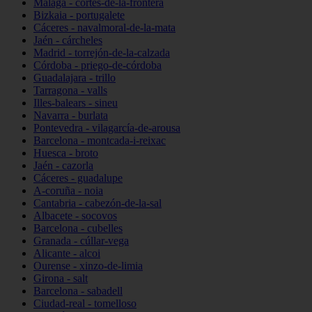
Málaga - cortes-de-la-frontera
Bizkaia - portugalete
Cáceres - navalmoral-de-la-mata
Jaén - cárcheles
Madrid - torrejón-de-la-calzada
Córdoba - priego-de-córdoba
Guadalajara - trillo
Tarragona - valls
Illes-balears - sineu
Navarra - burlata
Pontevedra - vilagarcía-de-arousa
Barcelona - montcada-i-reixac
Huesca - broto
Jaén - cazorla
Cáceres - guadalupe
A-coruña - noia
Cantabria - cabezón-de-la-sal
Albacete - socovos
Barcelona - cubelles
Granada - cúllar-vega
Alicante - alcoi
Ourense - xinzo-de-limia
Girona - salt
Barcelona - sabadell
Ciudad-real - tomelloso