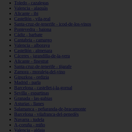
Toledo - cazalegas
Valencia - alaquàs
Alicante - ibi
Castellón - vila-real
Santa-cruz-de-tenerife - icod-de-los-vinos
Pontevedra - baiona
Cádiz - barbate
Cantabria - camargo
Valencia - alboraya
Castellón - almenara
Cáceres - jarandilla-de-la-vera
Alicante - finestrat
Santa-cruz-de-tenerife - tijarafe
Zamora - moraleja-del-vino
Gipuzkoa - ordizia
Madrid - parla
Barcelona - castellet-i-la-gornal
Sevilla - espartinas
Granada - las-gabias
Asturias - llanes
Salamanca - peñaranda-de-bracamonte
Barcelona - vilafranca-del-penedès
Navarra - tudela
A-coruña - miño
Valencia - aldaia