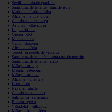
Sevilla - alcalá-de-guadaíra
Santa-cruz-de-tenerife - guía-de-isora
Madrid - collado-villalba
Alicante - la-vila-joiosa
Cantabria - torrelavega
Asturias - villaviciosa
Lugo - ribadeo
Girona - olot
Murcia - lorca
Cádiz - chipiona
Alicante - dénia
Teruel - la-puebla-de-valverde
Santa-cruz-de-tenerife - santa-cruz-de-tenerife
Santa-cruz-de-tenerife - arafo
Málaga - málaga
Málaga - estepona
Málaga - manilva
Alicante - torrevieja
León - león
Navarra - uharte
Cantabria - santander
Salamanca - salamanca
Bizkaia - getxo
Valladolid - valladolid
Málaga - benalmádena