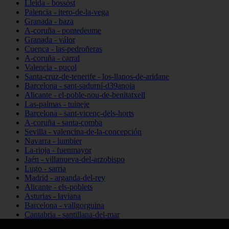
Lleida - bossòst
Palencia - itero-de-la-vega
Granada - baza
A-coruña - pontedeume
Granada - válor
Cuenca - las-pedroñeras
A-coruña - carral
Valencia - puçol
Santa-cruz-de-tenerife - los-llanos-de-aridane
Barcelona - sant-sadurní-d39anoia
Alicante - el-poble-nou-de-benitatxell
Las-palmas - tuineje
Barcelona - sant-vicenç-dels-horts
A-coruña - santa-comba
Sevilla - valencina-de-la-concepción
Navarra - lumbier
La-rioja - fuenmayor
Jaén - villanueva-del-arzobispo
Lugo - sarria
Madrid - arganda-del-rey
Alicante - els-poblets
Asturias - laviana
Barcelona - vallgorguina
Cantabria - santillana-del-mar
Zamora - santa-maría-de-la-vega