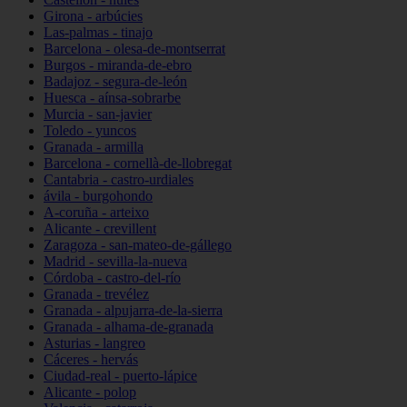
Girona - arbúcies
Las-palmas - tinajo
Barcelona - olesa-de-montserrat
Burgos - miranda-de-ebro
Badajoz - segura-de-león
Huesca - aínsa-sobrarbe
Murcia - san-javier
Toledo - yuncos
Granada - armilla
Barcelona - cornellà-de-llobregat
Cantabria - castro-urdiales
ávila - burgohondo
A-coruña - arteixo
Alicante - crevillent
Zaragoza - san-mateo-de-gállego
Madrid - sevilla-la-nueva
Córdoba - castro-del-río
Granada - trevélez
Granada - alpujarra-de-la-sierra
Granada - alhama-de-granada
Asturias - langreo
Cáceres - hervás
Ciudad-real - puerto-lápice
Alicante - polop