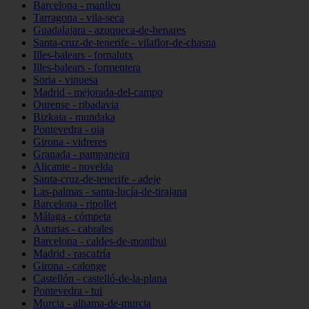
Barcelona - manlleu
Tarragona - vila-seca
Guadalajara - azuqueca-de-henares
Santa-cruz-de-tenerife - vilaflor-de-chasna
Illes-balears - fornalutx
Illes-balears - formentera
Soria - vinuesa
Madrid - mejorada-del-campo
Ourense - ribadavia
Bizkaia - mundaka
Pontevedra - oia
Girona - vidreres
Granada - pampaneira
Alicante - novelda
Santa-cruz-de-tenerife - adeje
Las-palmas - santa-lucía-de-tirajana
Barcelona - ripollet
Málaga - cómpeta
Asturias - cabrales
Barcelona - caldes-de-montbui
Madrid - rascafría
Girona - calonge
Castellón - castelló-de-la-plana
Pontevedra - tui
Murcia - alhama-de-murcia