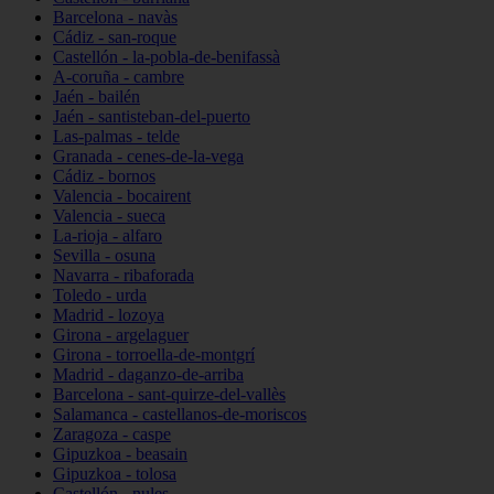
Barcelona - navàs
Cádiz - san-roque
Castellón - la-pobla-de-benifassà
A-coruña - cambre
Jaén - bailén
Jaén - santisteban-del-puerto
Las-palmas - telde
Granada - cenes-de-la-vega
Cádiz - bornos
Valencia - bocairent
Valencia - sueca
La-rioja - alfaro
Sevilla - osuna
Navarra - ribaforada
Toledo - urda
Madrid - lozoya
Girona - argelaguer
Girona - torroella-de-montgrí
Madrid - daganzo-de-arriba
Barcelona - sant-quirze-del-vallès
Salamanca - castellanos-de-moriscos
Zaragoza - caspe
Gipuzkoa - beasain
Gipuzkoa - tolosa
Castellón - nules