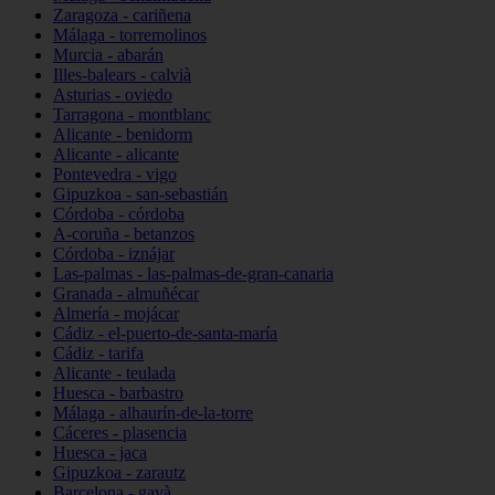
Zaragoza - cariñena
Málaga - torremolinos
Murcia - abarán
Illes-balears - calvià
Asturias - oviedo
Tarragona - montblanc
Alicante - benidorm
Alicante - alicante
Pontevedra - vigo
Gipuzkoa - san-sebastián
Córdoba - córdoba
A-coruña - betanzos
Córdoba - iznájar
Las-palmas - las-palmas-de-gran-canaria
Granada - almuñécar
Almería - mojácar
Cádiz - el-puerto-de-santa-maría
Cádiz - tarifa
Alicante - teulada
Huesca - barbastro
Málaga - alhaurín-de-la-torre
Cáceres - plasencia
Huesca - jaca
Gipuzkoa - zarautz
Barcelona - gavà