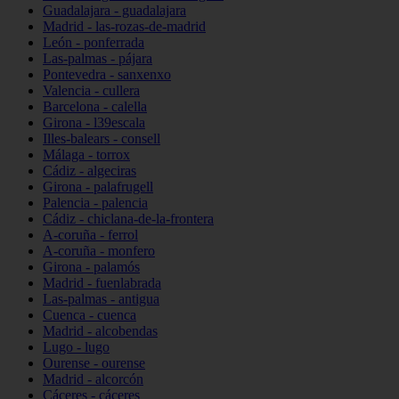
Guadalajara - guadalajara
Madrid - las-rozas-de-madrid
León - ponferrada
Las-palmas - pájara
Pontevedra - sanxenxo
Valencia - cullera
Barcelona - calella
Girona - l39escala
Illes-balears - consell
Málaga - torrox
Cádiz - algeciras
Girona - palafrugell
Palencia - palencia
Cádiz - chiclana-de-la-frontera
A-coruña - ferrol
A-coruña - monfero
Girona - palamós
Madrid - fuenlabrada
Las-palmas - antigua
Cuenca - cuenca
Madrid - alcobendas
Lugo - lugo
Ourense - ourense
Madrid - alcorcón
Cáceres - cáceres