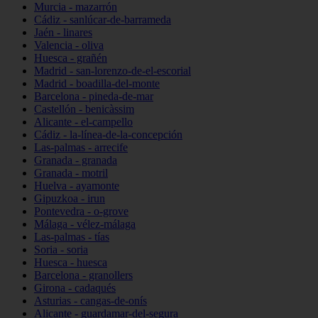
Murcia - mazarrón
Cádiz - sanlúcar-de-barrameda
Jaén - linares
Valencia - oliva
Huesca - grañén
Madrid - san-lorenzo-de-el-escorial
Madrid - boadilla-del-monte
Barcelona - pineda-de-mar
Castellón - benicàssim
Alicante - el-campello
Cádiz - la-línea-de-la-concepción
Las-palmas - arrecife
Granada - granada
Granada - motril
Huelva - ayamonte
Gipuzkoa - irun
Pontevedra - o-grove
Málaga - vélez-málaga
Las-palmas - tías
Soria - soria
Huesca - huesca
Barcelona - granollers
Girona - cadaqués
Asturias - cangas-de-onís
Alicante - guardamar-del-segura