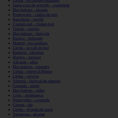
Lleida - les-borges-blanques
Santa-cruz-de-tenerife - candelaria
Illes-balears - algaida
Pontevedra - caldas-de-reis
Barcelona - torelló
Ciudad-real - ciudad-real
Toledo - torrijos
Illes-balears - bunyola
Burgos - belorado
Madrid - los-molinos
Lleida - la-vall-de-boí
Badajoz - olivenza
Huelva - moguer
Alicante - altea
Illes-balears - esporles
Lleida - esterri-d39àneu
Lleida - cervera
Almería - huércal-de-almería
Granada - atarfe
Illes-balears - sóller
León - molinaseca
Pontevedra - a-estrada
Girona - alp
Lleida - el-pont-de-suert
Tarragona - alcanar