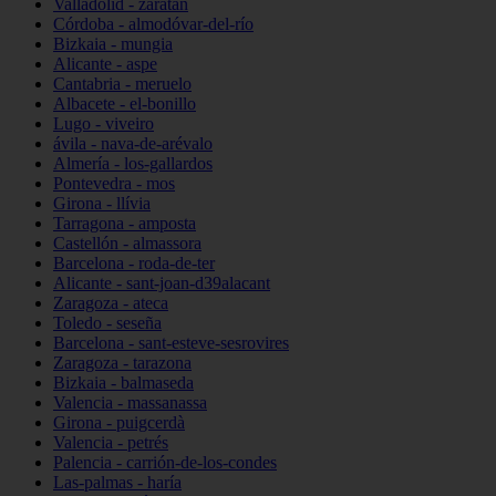
Valladolid - zaratán
Córdoba - almodóvar-del-río
Bizkaia - mungia
Alicante - aspe
Cantabria - meruelo
Albacete - el-bonillo
Lugo - viveiro
ávila - nava-de-arévalo
Almería - los-gallardos
Pontevedra - mos
Girona - llívia
Tarragona - amposta
Castellón - almassora
Barcelona - roda-de-ter
Alicante - sant-joan-d39alacant
Zaragoza - ateca
Toledo - seseña
Barcelona - sant-esteve-sesrovires
Zaragoza - tarazona
Bizkaia - balmaseda
Valencia - massanassa
Girona - puigcerdà
Valencia - petrés
Palencia - carrión-de-los-condes
Las-palmas - haría