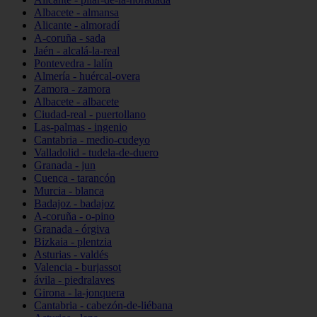
Albacete - almansa
Alicante - almoradí
A-coruña - sada
Jaén - alcalá-la-real
Pontevedra - lalín
Almería - huércal-overa
Zamora - zamora
Albacete - albacete
Ciudad-real - puertollano
Las-palmas - ingenio
Cantabria - medio-cudeyo
Valladolid - tudela-de-duero
Granada - jun
Cuenca - tarancón
Murcia - blanca
Badajoz - badajoz
A-coruña - o-pino
Granada - órgiva
Bizkaia - plentzia
Asturias - valdés
Valencia - burjassot
ávila - piedralaves
Girona - la-jonquera
Cantabria - cabezón-de-liébana