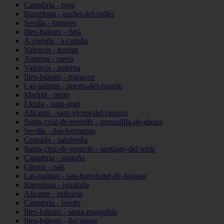
Cantabria - noja
Barcelona - mollet-del-vallès
Sevilla - tomares
Illes-balears - deià
A-coruña - a-coruña
Valencia - torrent
Asturias - navia
Valencia - paterna
Illes-balears - manacor
Las-palmas - puerto-del-rosario
Madrid - pinto
Lleida - naut-aran
Alicante - sant-vicent-del-raspeig
Santa-cruz-de-tenerife - granadilla-de-abona
Sevilla - dos-hermanas
Granada - salobreña
Santa-cruz-de-tenerife - santiago-del-teide
Cantabria - santoña
Girona - pals
Las-palmas - san-bartolomé-de-tirajana
Barcelona - igualada
Alicante - orihuela
Cantabria - laredo
Illes-balears - santa-margalida
Illes-balears - llucmajor