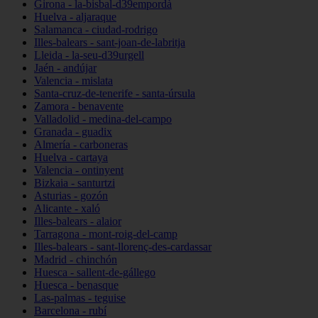
Girona - la-bisbal-d39empordà
Huelva - aljaraque
Salamanca - ciudad-rodrigo
Illes-balears - sant-joan-de-labritja
Lleida - la-seu-d39urgell
Jaén - andújar
Valencia - mislata
Santa-cruz-de-tenerife - santa-úrsula
Zamora - benavente
Valladolid - medina-del-campo
Granada - guadix
Almería - carboneras
Huelva - cartaya
Valencia - ontinyent
Bizkaia - santurtzi
Asturias - gozón
Alicante - xaló
Illes-balears - alaior
Tarragona - mont-roig-del-camp
Illes-balears - sant-llorenç-des-cardassar
Madrid - chinchón
Huesca - sallent-de-gállego
Huesca - benasque
Las-palmas - teguise
Barcelona - rubí