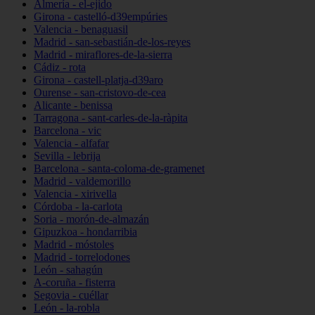
Almería - el-ejido
Girona - castelló-d39empúries
Valencia - benaguasil
Madrid - san-sebastián-de-los-reyes
Madrid - miraflores-de-la-sierra
Cádiz - rota
Girona - castell-platja-d39aro
Ourense - san-cristovo-de-cea
Alicante - benissa
Tarragona - sant-carles-de-la-ràpita
Barcelona - vic
Valencia - alfafar
Sevilla - lebrija
Barcelona - santa-coloma-de-gramenet
Madrid - valdemorillo
Valencia - xirivella
Córdoba - la-carlota
Soria - morón-de-almazán
Gipuzkoa - hondarribia
Madrid - móstoles
Madrid - torrelodones
León - sahagún
A-coruña - fisterra
Segovia - cuéllar
León - la-robla