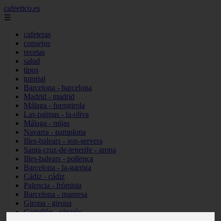
cafeetico.es
☰
cafeteras
consejos
recetas
salud
tipos
tutorial
Barcelona - barcelona
Madrid - madrid
Málaga - fuengirola
Las-palmas - la-oliva
Málaga - mijas
Navarra - pamplona
Illes-balears - son-servera
Santa-cruz-de-tenerife - arona
Illes-balears - pollença
Barcelona - la-garriga
Cádiz - cádiz
Palencia - frómista
Barcelona - manresa
Girona - girona
Castellón - vinaròs
Illes-balears - capdepera