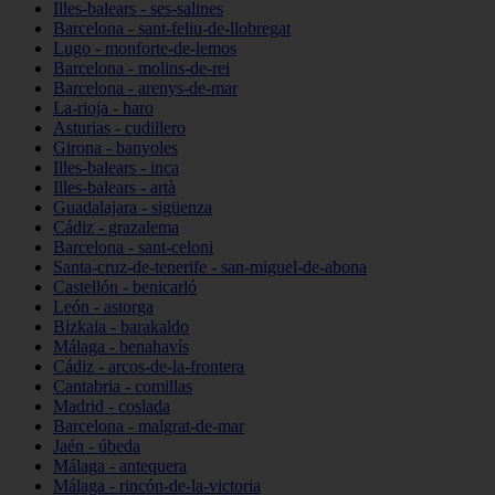
Illes-balears - ses-salines
Barcelona - sant-feliu-de-llobregat
Lugo - monforte-de-lemos
Barcelona - molins-de-rei
Barcelona - arenys-de-mar
La-rioja - haro
Asturias - cudillero
Girona - banyoles
Illes-balears - inca
Illes-balears - artà
Guadalajara - sigüenza
Cádiz - grazalema
Barcelona - sant-celoni
Santa-cruz-de-tenerife - san-miguel-de-abona
Castellón - benicarló
León - astorga
Bizkaia - barakaldo
Málaga - benahavís
Cádiz - arcos-de-la-frontera
Cantabria - comillas
Madrid - coslada
Barcelona - malgrat-de-mar
Jaén - úbeda
Málaga - antequera
Málaga - rincón-de-la-victoria