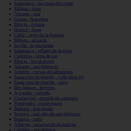
Salamanca - las-casas-del-conde
Málaga - álora
Alicante - biar
Girona - llagostera
Murcia - fortuna
Huesca - fraga
Cádiz - vejer-de-la-frontera
Málaga - alcaucín
Sevilla - la-rinconada
Salamanca - villares-de-la-reina
Cantabria - vega-de-pas
Murcia - los-alcázares
Alicante - san-fulgencio
Almería - cuevas-del-almanzora
Santa-cruz-de-tenerife - valle-gran-rey
Santa-cruz-de-tenerife - arico
Illes-balears - ferreries
A-coruña - carballo
Ciudad-real - pozuelo-de-calatrava
Pontevedra - pontecesures
Badajoz - don-benito
Segovia - real-sitio-de-san-ildefonso
Badajoz - zafra
Albacete - tarazona-de-la-mancha
Córdoba - pozoblanco