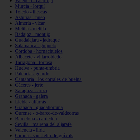
Valencia - catarroja
Murcia - lorquí
Toledo - illescas
Asturias - tineo
Almería - vícar
Melilla - melilla
Badajoz - montijo
Guadalajara - jadraque
Salamanca - guijuelo
Córdoba - hornachuelos
Albacete - villarrobledo
Tarragona - tortosa
Huelva - punta-umbría
Palencia - guardo
Cantabria - los-corrales-de-buelna
Cáceres - jerte
Zaragoza - ariza
Granada - galera
Lleida - alfarràs
Granada - guadahortuna
Ourense - o-barco-de-valdeorras
Barcelona - cardedeu
Sevilla - mairena-del-aljarafe
Valencia - llíria
Girona - sant-feliu-de-guíxols