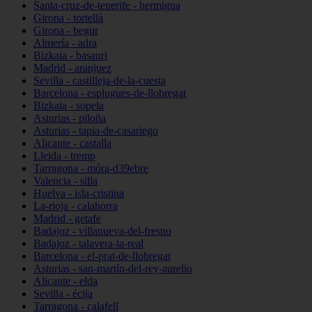
Santa-cruz-de-tenerife - hermigua
Girona - tortellà
Girona - begur
Almería - adra
Bizkaia - basauri
Madrid - aranjuez
Sevilla - castilleja-de-la-cuesta
Barcelona - esplugues-de-llobregat
Bizkaia - sopela
Asturias - piloña
Asturias - tapia-de-casariego
Alicante - castalla
Lleida - tremp
Tarragona - móra-d39ebre
Valencia - silla
Huelva - isla-cristina
La-rioja - calahorra
Madrid - getafe
Badajoz - villanueva-del-fresno
Badajoz - talavera-la-real
Barcelona - el-prat-de-llobregat
Asturias - san-martín-del-rey-aurelio
Alicante - elda
Sevilla - écija
Tarragona - calafell