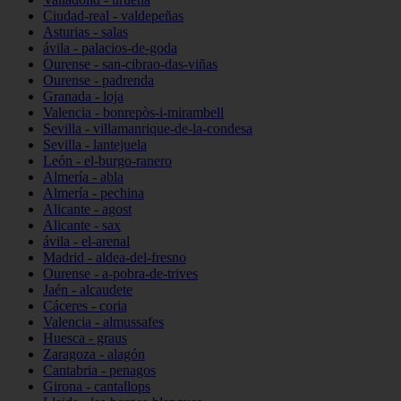
Ciudad-real - valdepeñas
Asturias - salas
ávila - palacios-de-goda
Ourense - san-cibrao-das-viñas
Ourense - padrenda
Granada - loja
Valencia - bonrepòs-i-mirambell
Sevilla - villamanrique-de-la-condesa
Sevilla - lantejuela
León - el-burgo-ranero
Almería - abla
Almería - pechina
Alicante - agost
Alicante - sax
ávila - el-arenal
Madrid - aldea-del-fresno
Ourense - a-pobra-de-trives
Jaén - alcaudete
Cáceres - coria
Valencia - almussafes
Huesca - graus
Zaragoza - alagón
Cantabria - penagos
Girona - cantallops