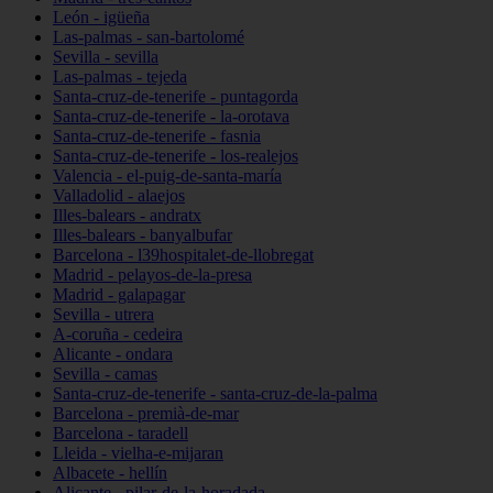
León - igüeña
Las-palmas - san-bartolomé
Sevilla - sevilla
Las-palmas - tejeda
Santa-cruz-de-tenerife - puntagorda
Santa-cruz-de-tenerife - la-orotava
Santa-cruz-de-tenerife - fasnia
Santa-cruz-de-tenerife - los-realejos
Valencia - el-puig-de-santa-maría
Valladolid - alaejos
Illes-balears - andratx
Illes-balears - banyalbufar
Barcelona - l39hospitalet-de-llobregat
Madrid - pelayos-de-la-presa
Madrid - galapagar
Sevilla - utrera
A-coruña - cedeira
Alicante - ondara
Sevilla - camas
Santa-cruz-de-tenerife - santa-cruz-de-la-palma
Barcelona - premià-de-mar
Barcelona - taradell
Lleida - vielha-e-mijaran
Albacete - hellín
Alicante - pilar-de-la-horadada