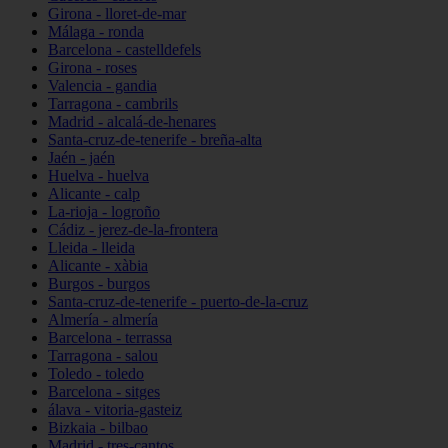
Girona - lloret-de-mar
Málaga - ronda
Barcelona - castelldefels
Girona - roses
Valencia - gandia
Tarragona - cambrils
Madrid - alcalá-de-henares
Santa-cruz-de-tenerife - breña-alta
Jaén - jaén
Huelva - huelva
Alicante - calp
La-rioja - logroño
Cádiz - jerez-de-la-frontera
Lleida - lleida
Alicante - xàbia
Burgos - burgos
Santa-cruz-de-tenerife - puerto-de-la-cruz
Almería - almería
Barcelona - terrassa
Tarragona - salou
Toledo - toledo
Barcelona - sitges
álava - vitoria-gasteiz
Bizkaia - bilbao
Madrid - tres-cantos