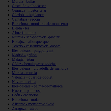
Murcia - bullas
Castellón - albocàsser
Granada - huétor-tájar
Córdoba - bujalance
Cantabria - reocín
Barcelona - monistrol-de-montserrat
Lleida - les
Almería - albox
Murcia - san-pedro-del-pinatar
Badajoz - alburquerque
Toledo - casarrubios-del-monte
Illes-balears - puigpunyent
Madrid - griñón
Málaga - istán
Cádiz - benalup-casas-viejas
Illes-balears - ciutadella-de-menorca
Murcia - murcia
Valencia - quart-de-poblet
Navarra - viana
Illes-balears - palma-de-mallorca
Huesca - panticosa
León - cacabelos
Barcelona - moià
Alicante - monforte-del-cid
Zaragoza - utebo