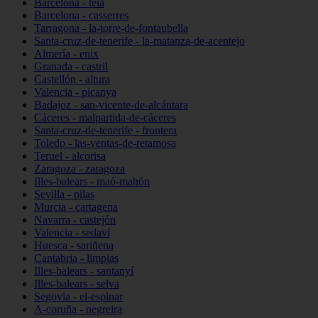
Barcelona - teià
Barcelona - casserres
Tarragona - la-torre-de-fontaubella
Santa-cruz-de-tenerife - la-matanza-de-acentejo
Almería - enix
Granada - castril
Castellón - altura
Valencia - picanya
Badajoz - san-vicente-de-alcántara
Cáceres - malpartida-de-cáceres
Santa-cruz-de-tenerife - frontera
Toledo - las-ventas-de-retamosa
Teruel - alcorisa
Zaragoza - zaragoza
Illes-balears - maó-mahón
Sevilla - pilas
Murcia - cartagena
Navarra - castejón
Valencia - sedaví
Huesca - sariñena
Cantabria - limpias
Illes-balears - santanyí
Illes-balears - selva
Segovia - el-espinar
A-coruña - negreira