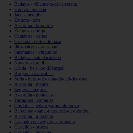
Badajoz - villanueva-de-la-serena
Huelva - aracena
Jaén - mengíbar
Zamora - toro
A-coruña - boimorto
Zaragoza - borja
Cantabria - cartes
Granada - cortes-de-baza
Illes-balears - sant-joan
Salamanca - vitigudino
Badajoz - valdelacalzada
Navarra - esteribar
Lleida - bell-lloc-d39urgell
Burgos - covarrubias
Soria - burgo-de-osma-ciudad-de-osma
A-coruña - melide
Segovia - segovia
A-coruña - ponteceso
Tarragona - camarles
Córdoba - peñarroya-pueblonuevo
Barcelona - santa-margarida-de-montbui
A-coruña - a-laracha
Las-palmas - vega-de-san-mateo
Castellón - orpesa
Castellón - burriana