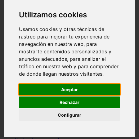
Valencia - valencia
Málaga - nerja
Utilizamos cookies
Girona - blanes
A-coruña - santiago-de-compostela
Málaga - marbella
Usamos cookies y otras técnicas de
Tarragona - tarragona
rastreo para mejorar tu experiencia de
Asturias - gijón
navegación en nuestra web, para
Girona - figueres
Alicante - santa-pola
mostrarte contenidos personalizados y
Madrid - leganés
anuncios adecuados, para analizar el
Almería - roquetas-de-mar
tráfico en nuestra web y para comprender
Girona - tossa-de-mar
Barcelona - sant-cugat-del-vallès
de donde llegan nuestros visitantes.
Alicante - l39alfàs-del-pi
Barcelona - vilanova-i-la-geltrú
Illes-balears - alcúdia
Aceptar
Castellón - peñíscola
Barcelona - mataró
Rechazar
ávila - ávila
Illes-balears - sant-antoni-de-portmany
Configurar
Illes-balears - sant-josep-de-sa-talaia
Tarragona - reus
Barcelona - badalona
Santa-cruz-de-tenerife - san-cristóbal-de-la-laguna