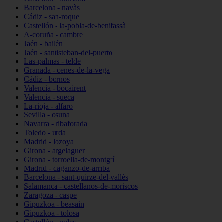
Barcelona - navàs
Cádiz - san-roque
Castellón - la-pobla-de-benifassà
A-coruña - cambre
Jaén - bailén
Jaén - santisteban-del-puerto
Las-palmas - telde
Granada - cenes-de-la-vega
Cádiz - bornos
Valencia - bocairent
Valencia - sueca
La-rioja - alfaro
Sevilla - osuna
Navarra - ribaforada
Toledo - urda
Madrid - lozoya
Girona - argelaguer
Girona - torroella-de-montgrí
Madrid - daganzo-de-arriba
Barcelona - sant-quirze-del-vallès
Salamanca - castellanos-de-moriscos
Zaragoza - caspe
Gipuzkoa - beasain
Gipuzkoa - tolosa
Castellón - nules