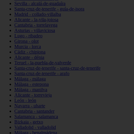
Sevilla - alcalá-de-guadaíra
Santa-cruz-de-tenerife - guía-de-isora
Madrid - collado-villalba
Alicante - la-vila-joiosa
Cantabria - torrelavega
Asturias - villaviciosa
Lugo - ribadeo
Girona - olot
Murcia - lorca
Cádiz - chipiona
Alicante - dénia
Teruel - la-puebla-de-valverde
Santa-cruz-de-tenerife - santa-cruz-de-tenerife
Santa-cruz-de-tenerife - arafo
Málaga - málaga
Málaga - estepona
Málaga - manilva
Alicante - torrevieja
León - león
Navarra - uharte
Cantabria - santander
Salamanca - salamanca
Bizkaia - getxo
Valladolid - valladolid
Málaga - benalmádena