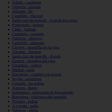
Toledo - cazalegas
Valencia - alaquàs
Alicante - ibi
Castellón - vila-real
Santa-cruz-de-tenerife - icod-de-los-vinos
Pontevedra - baiona
Cádiz - barbate
Cantabria - camargo
Valencia - alboraya
Castellón - almenara
Cáceres - jarandilla-de-la-vera
Alicante - finestrat
Santa-cruz-de-tenerife - tijarafe
Zamora - moraleja-del-vino
Gipuzkoa - ordizia
Madrid - parla
Barcelona - castellet-i-la-gornal
Sevilla - espartinas
Granada - las-gabias
Asturias - llanes
Salamanca - peñaranda-de-bracamonte
Barcelona - vilafranca-del-penedès
Navarra - tudela
A-coruña - miño
Valencia - aldaia