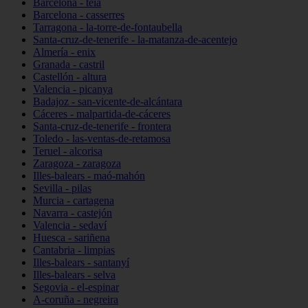
Barcelona - teià
Barcelona - casserres
Tarragona - la-torre-de-fontaubella
Santa-cruz-de-tenerife - la-matanza-de-acentejo
Almería - enix
Granada - castril
Castellón - altura
Valencia - picanya
Badajoz - san-vicente-de-alcántara
Cáceres - malpartida-de-cáceres
Santa-cruz-de-tenerife - frontera
Toledo - las-ventas-de-retamosa
Teruel - alcorisa
Zaragoza - zaragoza
Illes-balears - maó-mahón
Sevilla - pilas
Murcia - cartagena
Navarra - castejón
Valencia - sedaví
Huesca - sariñena
Cantabria - limpias
Illes-balears - santanyí
Illes-balears - selva
Segovia - el-espinar
A-coruña - negreira