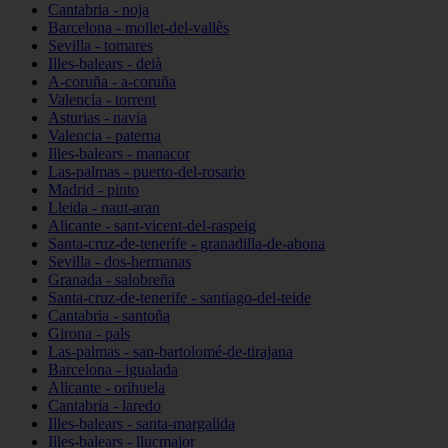
Cantabria - noja
Barcelona - mollet-del-vallès
Sevilla - tomares
Illes-balears - deià
A-coruña - a-coruña
Valencia - torrent
Asturias - navia
Valencia - paterna
Illes-balears - manacor
Las-palmas - puerto-del-rosario
Madrid - pinto
Lleida - naut-aran
Alicante - sant-vicent-del-raspeig
Santa-cruz-de-tenerife - granadilla-de-abona
Sevilla - dos-hermanas
Granada - salobreña
Santa-cruz-de-tenerife - santiago-del-teide
Cantabria - santoña
Girona - pals
Las-palmas - san-bartolomé-de-tirajana
Barcelona - igualada
Alicante - orihuela
Cantabria - laredo
Illes-balears - santa-margalida
Illes-balears - llucmajor