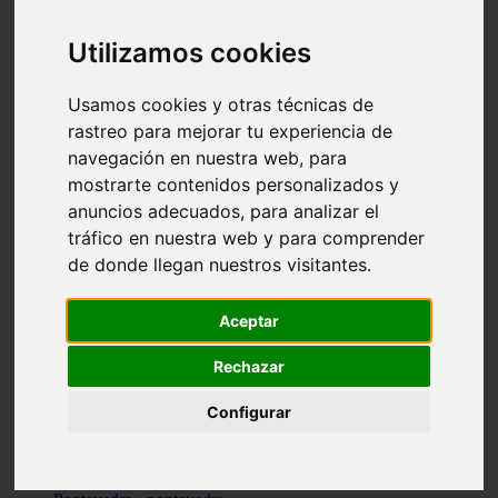
Valencia - valencia
Málaga - nerja
Utilizamos cookies
Girona - blanes
A-coruña - santiago-de-compostela
Málaga - marbella
Usamos cookies y otras técnicas de
Tarragona - tarragona
rastreo para mejorar tu experiencia de
Asturias - gijón
navegación en nuestra web, para
Girona - figueres
Alicante - santa-pola
mostrarte contenidos personalizados y
Madrid - leganés
anuncios adecuados, para analizar el
Almería - roquetas-de-mar
tráfico en nuestra web y para comprender
Girona - tossa-de-mar
Barcelona - sant-cugat-del-vallès
de donde llegan nuestros visitantes.
Alicante - l39alfàs-del-pi
Barcelona - vilanova-i-la-geltrú
Illes-balears - alcúdia
Aceptar
Castellón - peñíscola
Barcelona - mataró
Rechazar
ávila - ávila
Illes-balears - sant-antoni-de-portmany
Configurar
Illes-balears - sant-josep-de-sa-talaia
Tarragona - reus
Barcelona - badalona
Santa-cruz-de-tenerife - san-cristóbal-de-la-laguna