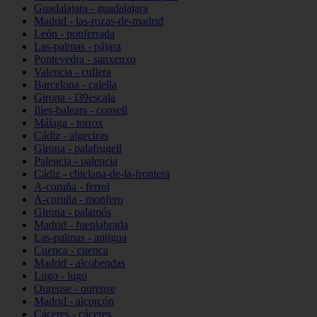
Guadalajara - guadalajara
Madrid - las-rozas-de-madrid
León - ponferrada
Las-palmas - pájara
Pontevedra - sanxenxo
Valencia - cullera
Barcelona - calella
Girona - l39escala
Illes-balears - consell
Málaga - torrox
Cádiz - algeciras
Girona - palafrugell
Palencia - palencia
Cádiz - chiclana-de-la-frontera
A-coruña - ferrol
A-coruña - monfero
Girona - palamós
Madrid - fuenlabrada
Las-palmas - antigua
Cuenca - cuenca
Madrid - alcobendas
Lugo - lugo
Ourense - ourense
Madrid - alcorcón
Cáceres - cáceres