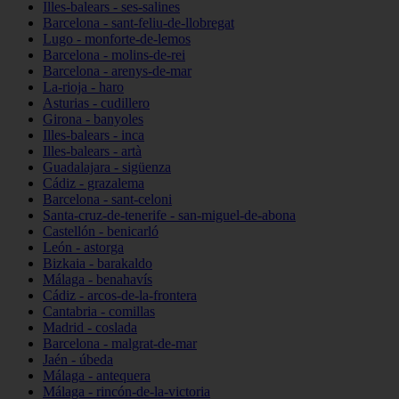
Illes-balears - ses-salines
Barcelona - sant-feliu-de-llobregat
Lugo - monforte-de-lemos
Barcelona - molins-de-rei
Barcelona - arenys-de-mar
La-rioja - haro
Asturias - cudillero
Girona - banyoles
Illes-balears - inca
Illes-balears - artà
Guadalajara - sigüenza
Cádiz - grazalema
Barcelona - sant-celoni
Santa-cruz-de-tenerife - san-miguel-de-abona
Castellón - benicarló
León - astorga
Bizkaia - barakaldo
Málaga - benahavís
Cádiz - arcos-de-la-frontera
Cantabria - comillas
Madrid - coslada
Barcelona - malgrat-de-mar
Jaén - úbeda
Málaga - antequera
Málaga - rincón-de-la-victoria