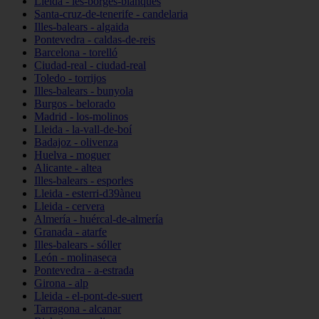
Lleida - les-borges-blanques
Santa-cruz-de-tenerife - candelaria
Illes-balears - algaida
Pontevedra - caldas-de-reis
Barcelona - torelló
Ciudad-real - ciudad-real
Toledo - torrijos
Illes-balears - bunyola
Burgos - belorado
Madrid - los-molinos
Lleida - la-vall-de-boí
Badajoz - olivenza
Huelva - moguer
Alicante - altea
Illes-balears - esporles
Lleida - esterri-d39àneu
Lleida - cervera
Almería - huércal-de-almería
Granada - atarfe
Illes-balears - sóller
León - molinaseca
Pontevedra - a-estrada
Girona - alp
Lleida - el-pont-de-suert
Tarragona - alcanar