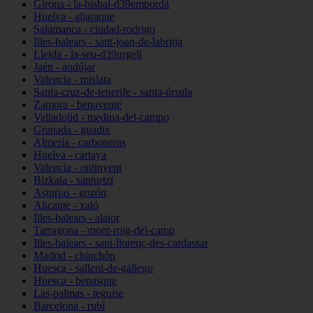
Girona - la-bisbal-d39empordà
Huelva - aljaraque
Salamanca - ciudad-rodrigo
Illes-balears - sant-joan-de-labritja
Lleida - la-seu-d39urgell
Jaén - andújar
Valencia - mislata
Santa-cruz-de-tenerife - santa-úrsula
Zamora - benavente
Valladolid - medina-del-campo
Granada - guadix
Almería - carboneras
Huelva - cartaya
Valencia - ontinyent
Bizkaia - santurtzi
Asturias - gozón
Alicante - xaló
Illes-balears - alaior
Tarragona - mont-roig-del-camp
Illes-balears - sant-llorenç-des-cardassar
Madrid - chinchón
Huesca - sallent-de-gállego
Huesca - benasque
Las-palmas - teguise
Barcelona - rubí