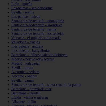
León - igüeña
Las-palmas - san-bartolomé
Sevilla - sevilla
Las-palmas - tejeda
Santa-cruz-de-tenerife - puntagorda
Santa-cruz-de-tenerife - la-orotava
Santa-cruz-de-tenerife - fasnia
Santa-cruz-de-tenerife - los-realejos
Valencia - el-puig-de-santa-maría
Valladolid - alaejos
Illes-balears - andratx
Illes-balears - banyalbufar
Barcelona - l39hospitalet-de-llobregat
Madrid - pelayos-de-la-presa
Madrid - galapagar
Sevilla - utrera
A-coruña - cedeira
Alicante - ondara
Sevilla - camas
Santa-cruz-de-tenerife - santa-cruz-de-la-palma
Barcelona - premià-de-mar
Barcelona - taradell
Lleida - vielha-e-mijaran
Albacete - hellín
Alicante - pilar-de-la-horadada