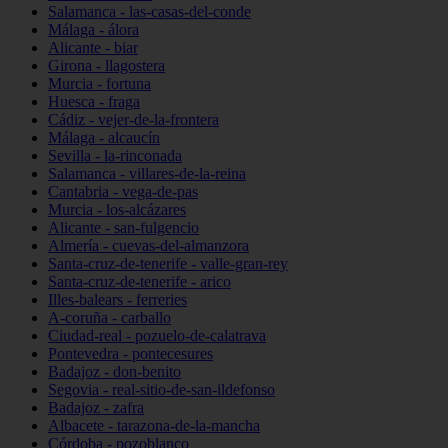
Salamanca - las-casas-del-conde
Málaga - álora
Alicante - biar
Girona - llagostera
Murcia - fortuna
Huesca - fraga
Cádiz - vejer-de-la-frontera
Málaga - alcaucín
Sevilla - la-rinconada
Salamanca - villares-de-la-reina
Cantabria - vega-de-pas
Murcia - los-alcázares
Alicante - san-fulgencio
Almería - cuevas-del-almanzora
Santa-cruz-de-tenerife - valle-gran-rey
Santa-cruz-de-tenerife - arico
Illes-balears - ferreries
A-coruña - carballo
Ciudad-real - pozuelo-de-calatrava
Pontevedra - pontecesures
Badajoz - don-benito
Segovia - real-sitio-de-san-ildefonso
Badajoz - zafra
Albacete - tarazona-de-la-mancha
Córdoba - pozoblanco