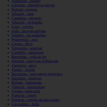
Valladolid - zaratán
Córdoba - almodóvar-del-río
Bizkaia - mungia
Alicante - aspe
Cantabria - meruelo
Albacete - el-bonillo
Lugo - viveiro
ávila - nava-de-arévalo
Almería - los-gallardos
Pontevedra - mos
Girona - llívia
Tarragona - amposta
Castellón - almassora
Barcelona - roda-de-ter
Alicante - sant-joan-d39alacant
Zaragoza - ateca
Toledo - seseña
Barcelona - sant-esteve-sesrovires
Zaragoza - tarazona
Bizkaia - balmaseda
Valencia - massanassa
Girona - puigcerdà
Valencia - petrés
Palencia - carrión-de-los-condes
Las-palmas - haría