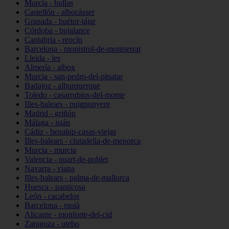
Murcia - bullas
Castellón - albocàsser
Granada - huétor-tájar
Córdoba - bujalance
Cantabria - reocín
Barcelona - monistrol-de-montserrat
Lleida - les
Almería - albox
Murcia - san-pedro-del-pinatar
Badajoz - alburquerque
Toledo - casarrubios-del-monte
Illes-balears - puigpunyent
Madrid - griñón
Málaga - istán
Cádiz - benalup-casas-viejas
Illes-balears - ciutadella-de-menorca
Murcia - murcia
Valencia - quart-de-poblet
Navarra - viana
Illes-balears - palma-de-mallorca
Huesca - panticosa
León - cacabelos
Barcelona - moià
Alicante - monforte-del-cid
Zaragoza - utebo