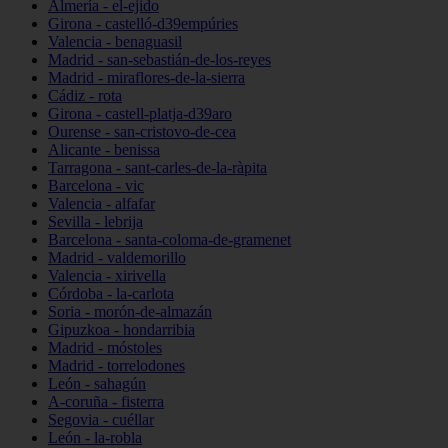
Almería - el-ejido
Girona - castelló-d39empúries
Valencia - benaguasil
Madrid - san-sebastián-de-los-reyes
Madrid - miraflores-de-la-sierra
Cádiz - rota
Girona - castell-platja-d39aro
Ourense - san-cristovo-de-cea
Alicante - benissa
Tarragona - sant-carles-de-la-ràpita
Barcelona - vic
Valencia - alfafar
Sevilla - lebrija
Barcelona - santa-coloma-de-gramenet
Madrid - valdemorillo
Valencia - xirivella
Córdoba - la-carlota
Soria - morón-de-almazán
Gipuzkoa - hondarribia
Madrid - móstoles
Madrid - torrelodones
León - sahagún
A-coruña - fisterra
Segovia - cuéllar
León - la-robla