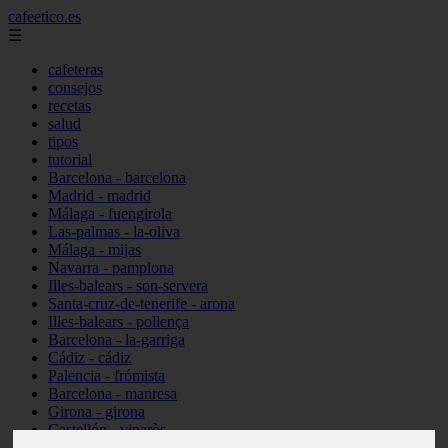
cafeetico.es
☰
cafeteras
consejos
recetas
salud
tipos
tutorial
Barcelona - barcelona
Madrid - madrid
Málaga - fuengirola
Las-palmas - la-oliva
Málaga - mijas
Navarra - pamplona
Illes-balears - son-servera
Santa-cruz-de-tenerife - arona
Illes-balears - pollença
Barcelona - la-garriga
Cádiz - cádiz
Palencia - frómista
Barcelona - manresa
Girona - girona
Castellón - vinaròs
Illes-balears - capdepera