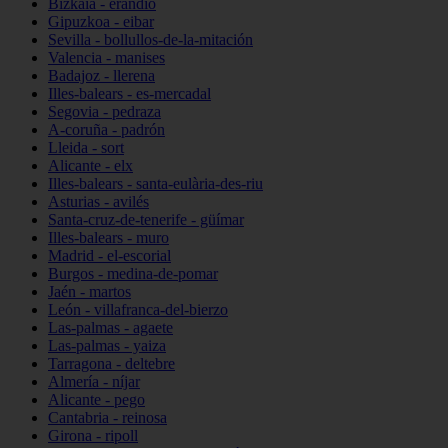
Bizkaia - erandio
Gipuzkoa - eibar
Sevilla - bollullos-de-la-mitación
Valencia - manises
Badajoz - llerena
Illes-balears - es-mercadal
Segovia - pedraza
A-coruña - padrón
Lleida - sort
Alicante - elx
Illes-balears - santa-eulària-des-riu
Asturias - avilés
Santa-cruz-de-tenerife - güímar
Illes-balears - muro
Madrid - el-escorial
Burgos - medina-de-pomar
Jaén - martos
León - villafranca-del-bierzo
Las-palmas - agaete
Las-palmas - yaiza
Tarragona - deltebre
Almería - níjar
Alicante - pego
Cantabria - reinosa
Girona - ripoll