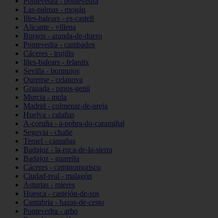
Pontevedra - pontevedra
Las-palmas - mogán
Illes-balears - es-castell
Alicante - villena
Burgos - aranda-de-duero
Pontevedra - cambados
Cáceres - trujillo
Illes-balears - felanitx
Sevilla - bormujos
Ourense - celanova
Granada - pinos-genil
Murcia - mula
Madrid - colmenar-de-oreja
Huelva - calañas
A-coruña - a-pobra-do-caramiñal
Segovia - chañe
Teruel - camañas
Badajoz - la-roca-de-la-sierra
Badajoz - guareña
Cáceres - caminomorisco
Ciudad-real - malagón
Asturias - mieres
Huesca - castejón-de-sos
Cantabria - hazas-de-cesto
Pontevedra - arbo