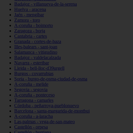
Badajoz - villanueva-de-la-serena
Huelva - aracena
Jaén - mengíbar
Zamora - toro
A-coruña - boimorto
Zaragoza - borja
Cantabria - cartes
Granada - cortes-de-baza
Illes-balears - sant-joan
Salamanca - vitigudino
Badajoz - valdelacalzada
Navarra - esteribar
Lleida - bell-lloc-d39urgell
Burgos - covarrubias
Soria - burgo-de-osma-ciudad-de-osma
A-coruña - melide
Segovia - segovia
A-coruña - ponteceso
Tarragona - camarles
Córdoba - peñarroya-pueblonuevo
Barcelona - santa-margarida-de-montbui
A-coruña - a-laracha
Las-palmas - vega-de-san-mateo
Castellón - orpesa
Castellón - burriana