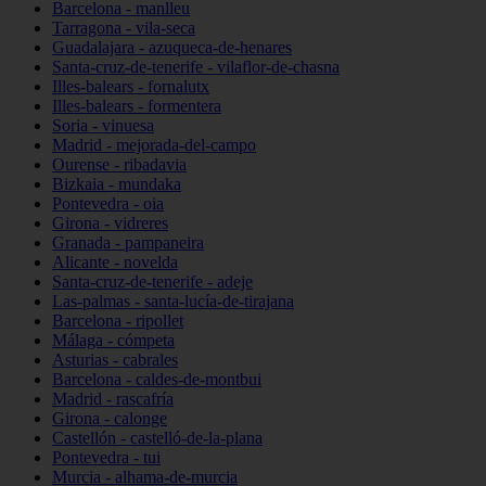
Barcelona - manlleu
Tarragona - vila-seca
Guadalajara - azuqueca-de-henares
Santa-cruz-de-tenerife - vilaflor-de-chasna
Illes-balears - fornalutx
Illes-balears - formentera
Soria - vinuesa
Madrid - mejorada-del-campo
Ourense - ribadavia
Bizkaia - mundaka
Pontevedra - oia
Girona - vidreres
Granada - pampaneira
Alicante - novelda
Santa-cruz-de-tenerife - adeje
Las-palmas - santa-lucía-de-tirajana
Barcelona - ripollet
Málaga - cómpeta
Asturias - cabrales
Barcelona - caldes-de-montbui
Madrid - rascafría
Girona - calonge
Castellón - castelló-de-la-plana
Pontevedra - tui
Murcia - alhama-de-murcia