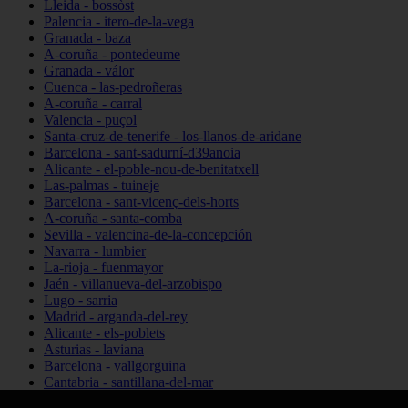
Lleida - bossòst
Palencia - itero-de-la-vega
Granada - baza
A-coruña - pontedeume
Granada - válor
Cuenca - las-pedroñeras
A-coruña - carral
Valencia - puçol
Santa-cruz-de-tenerife - los-llanos-de-aridane
Barcelona - sant-sadurní-d39anoia
Alicante - el-poble-nou-de-benitatxell
Las-palmas - tuineje
Barcelona - sant-vicenç-dels-horts
A-coruña - santa-comba
Sevilla - valencina-de-la-concepción
Navarra - lumbier
La-rioja - fuenmayor
Jaén - villanueva-del-arzobispo
Lugo - sarria
Madrid - arganda-del-rey
Alicante - els-poblets
Asturias - laviana
Barcelona - vallgorguina
Cantabria - santillana-del-mar
Zamora - santa-maría-de-la-vega