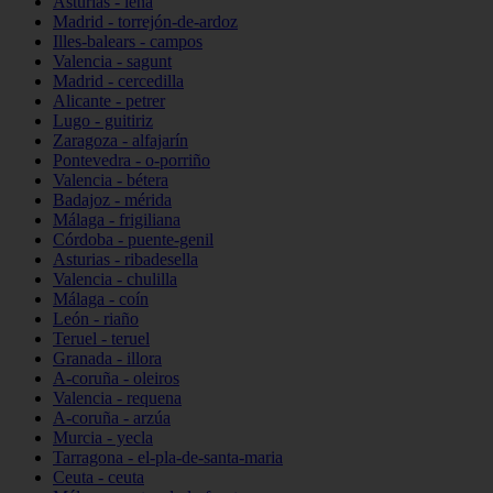
Asturias - lena
Madrid - torrejón-de-ardoz
Illes-balears - campos
Valencia - sagunt
Madrid - cercedilla
Alicante - petrer
Lugo - guitiriz
Zaragoza - alfajarín
Pontevedra - o-porriño
Valencia - bétera
Badajoz - mérida
Málaga - frigiliana
Córdoba - puente-genil
Asturias - ribadesella
Valencia - chulilla
Málaga - coín
León - riaño
Teruel - teruel
Granada - illora
A-coruña - oleiros
Valencia - requena
A-coruña - arzúa
Murcia - yecla
Tarragona - el-pla-de-santa-maria
Ceuta - ceuta