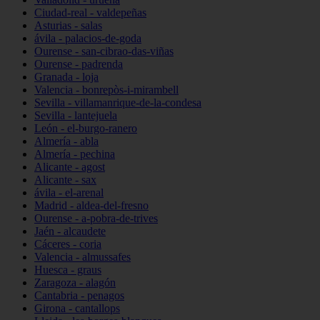
Ciudad-real - valdepeñas
Asturias - salas
ávila - palacios-de-goda
Ourense - san-cibrao-das-viñas
Ourense - padrenda
Granada - loja
Valencia - bonrepòs-i-mirambell
Sevilla - villamanrique-de-la-condesa
Sevilla - lantejuela
León - el-burgo-ranero
Almería - abla
Almería - pechina
Alicante - agost
Alicante - sax
ávila - el-arenal
Madrid - aldea-del-fresno
Ourense - a-pobra-de-trives
Jaén - alcaudete
Cáceres - coria
Valencia - almussafes
Huesca - graus
Zaragoza - alagón
Cantabria - penagos
Girona - cantallops