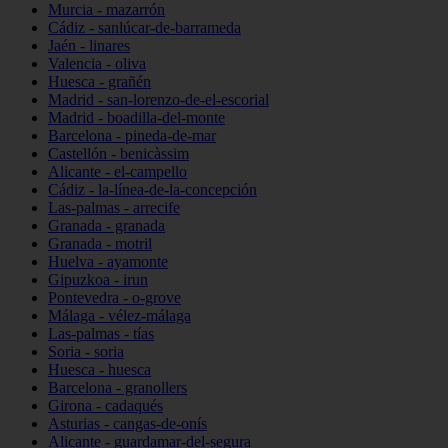
Murcia - mazarrón
Cádiz - sanlúcar-de-barrameda
Jaén - linares
Valencia - oliva
Huesca - grañén
Madrid - san-lorenzo-de-el-escorial
Madrid - boadilla-del-monte
Barcelona - pineda-de-mar
Castellón - benicàssim
Alicante - el-campello
Cádiz - la-línea-de-la-concepción
Las-palmas - arrecife
Granada - granada
Granada - motril
Huelva - ayamonte
Gipuzkoa - irun
Pontevedra - o-grove
Málaga - vélez-málaga
Las-palmas - tías
Soria - soria
Huesca - huesca
Barcelona - granollers
Girona - cadaqués
Asturias - cangas-de-onís
Alicante - guardamar-del-segura