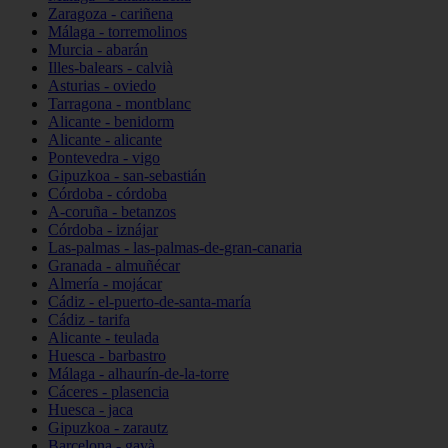
Zaragoza - cariñena
Málaga - torremolinos
Murcia - abarán
Illes-balears - calvià
Asturias - oviedo
Tarragona - montblanc
Alicante - benidorm
Alicante - alicante
Pontevedra - vigo
Gipuzkoa - san-sebastián
Córdoba - córdoba
A-coruña - betanzos
Córdoba - iznájar
Las-palmas - las-palmas-de-gran-canaria
Granada - almuñécar
Almería - mojácar
Cádiz - el-puerto-de-santa-maría
Cádiz - tarifa
Alicante - teulada
Huesca - barbastro
Málaga - alhaurín-de-la-torre
Cáceres - plasencia
Huesca - jaca
Gipuzkoa - zarautz
Barcelona - gavà