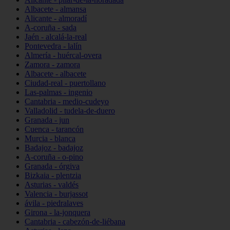
Albacete - almansa
Alicante - almoradí
A-coruña - sada
Jaén - alcalá-la-real
Pontevedra - lalín
Almería - huércal-overa
Zamora - zamora
Albacete - albacete
Ciudad-real - puertollano
Las-palmas - ingenio
Cantabria - medio-cudeyo
Valladolid - tudela-de-duero
Granada - jun
Cuenca - tarancón
Murcia - blanca
Badajoz - badajoz
A-coruña - o-pino
Granada - órgiva
Bizkaia - plentzia
Asturias - valdés
Valencia - burjassot
ávila - piedralaves
Girona - la-jonquera
Cantabria - cabezón-de-liébana