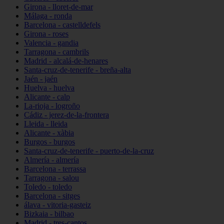
Girona - lloret-de-mar
Málaga - ronda
Barcelona - castelldefels
Girona - roses
Valencia - gandia
Tarragona - cambrils
Madrid - alcalá-de-henares
Santa-cruz-de-tenerife - breña-alta
Jaén - jaén
Huelva - huelva
Alicante - calp
La-rioja - logroño
Cádiz - jerez-de-la-frontera
Lleida - lleida
Alicante - xàbia
Burgos - burgos
Santa-cruz-de-tenerife - puerto-de-la-cruz
Almería - almería
Barcelona - terrassa
Tarragona - salou
Toledo - toledo
Barcelona - sitges
álava - vitoria-gasteiz
Bizkaia - bilbao
Madrid - tres-cantos