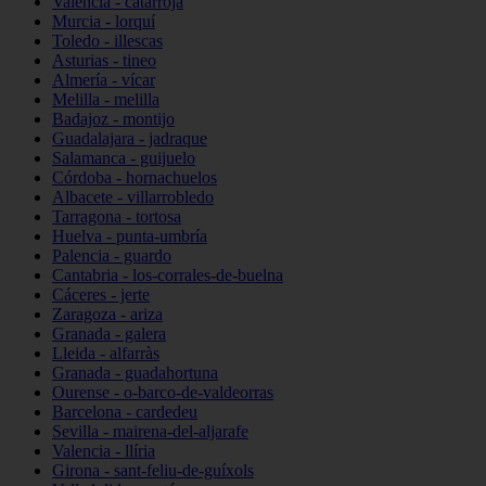
Valencia - catarroja
Murcia - lorquí
Toledo - illescas
Asturias - tineo
Almería - vícar
Melilla - melilla
Badajoz - montijo
Guadalajara - jadraque
Salamanca - guijuelo
Córdoba - hornachuelos
Albacete - villarrobledo
Tarragona - tortosa
Huelva - punta-umbría
Palencia - guardo
Cantabria - los-corrales-de-buelna
Cáceres - jerte
Zaragoza - ariza
Granada - galera
Lleida - alfarràs
Granada - guadahortuna
Ourense - o-barco-de-valdeorras
Barcelona - cardedeu
Sevilla - mairena-del-aljarafe
Valencia - llíria
Girona - sant-feliu-de-guíxols