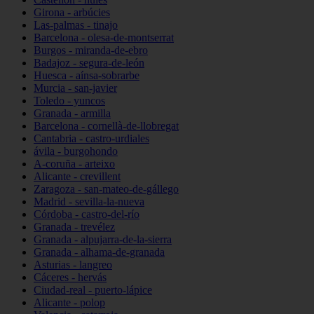
Girona - arbúcies
Las-palmas - tinajo
Barcelona - olesa-de-montserrat
Burgos - miranda-de-ebro
Badajoz - segura-de-león
Huesca - aínsa-sobrarbe
Murcia - san-javier
Toledo - yuncos
Granada - armilla
Barcelona - cornellà-de-llobregat
Cantabria - castro-urdiales
ávila - burgohondo
A-coruña - arteixo
Alicante - crevillent
Zaragoza - san-mateo-de-gállego
Madrid - sevilla-la-nueva
Córdoba - castro-del-río
Granada - trevélez
Granada - alpujarra-de-la-sierra
Granada - alhama-de-granada
Asturias - langreo
Cáceres - hervás
Ciudad-real - puerto-lápice
Alicante - polop