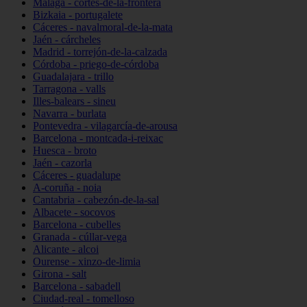
Málaga - cortes-de-la-frontera
Bizkaia - portugalete
Cáceres - navalmoral-de-la-mata
Jaén - cárcheles
Madrid - torrejón-de-la-calzada
Córdoba - priego-de-córdoba
Guadalajara - trillo
Tarragona - valls
Illes-balears - sineu
Navarra - burlata
Pontevedra - vilagarcía-de-arousa
Barcelona - montcada-i-reixac
Huesca - broto
Jaén - cazorla
Cáceres - guadalupe
A-coruña - noia
Cantabria - cabezón-de-la-sal
Albacete - socovos
Barcelona - cubelles
Granada - cúllar-vega
Alicante - alcoi
Ourense - xinzo-de-limia
Girona - salt
Barcelona - sabadell
Ciudad-real - tomelloso