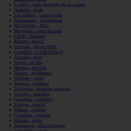
La-rioja - santo-domingo-de-la-calzada
Asturias - grado
Las-palmas - santa-brígida
Illes-balears - valldemossa
Illes-balears - ibiza
Barcelona - santa-susanna
Lleida - balaguer
Málaga - gaucín
Granada - güejar-sierra
Castellón - la-vall-d39uixó
Asturias - siero
Teruel - alcañiz
Huesca - monzón
Huesca - sabiñánigo
Alicante - catral
Segovia - turégano
Tarragona - horta-de-sant-joan
Asturias - castrillón
Cantabria - colindres
La-rioja - arnedo
Málaga - mollina
Gipuzkoa - andoain
Bizkaia - sestao
Salamanca - alba-de-tormes
Valladolid - urueña