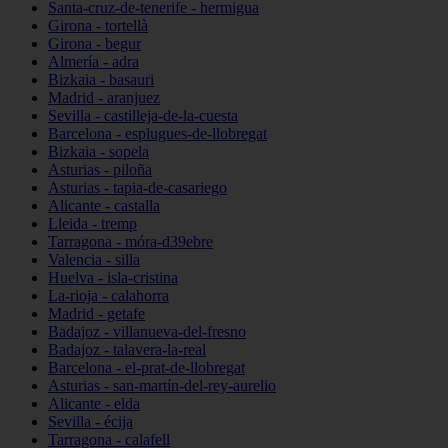
Santa-cruz-de-tenerife - hermigua
Girona - tortellà
Girona - begur
Almería - adra
Bizkaia - basauri
Madrid - aranjuez
Sevilla - castilleja-de-la-cuesta
Barcelona - esplugues-de-llobregat
Bizkaia - sopela
Asturias - piloña
Asturias - tapia-de-casariego
Alicante - castalla
Lleida - tremp
Tarragona - móra-d39ebre
Valencia - silla
Huelva - isla-cristina
La-rioja - calahorra
Madrid - getafe
Badajoz - villanueva-del-fresno
Badajoz - talavera-la-real
Barcelona - el-prat-de-llobregat
Asturias - san-martín-del-rey-aurelio
Alicante - elda
Sevilla - écija
Tarragona - calafell