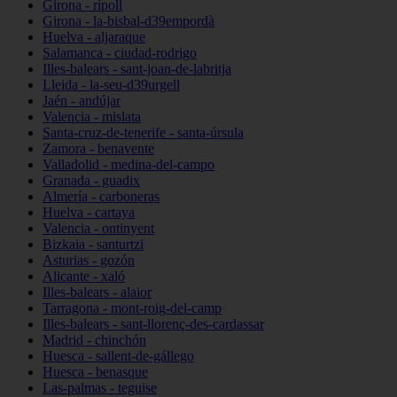
Girona - ripoll
Girona - la-bisbal-d39empordà
Huelva - aljaraque
Salamanca - ciudad-rodrigo
Illes-balears - sant-joan-de-labritja
Lleida - la-seu-d39urgell
Jaén - andújar
Valencia - mislata
Santa-cruz-de-tenerife - santa-úrsula
Zamora - benavente
Valladolid - medina-del-campo
Granada - guadix
Almería - carboneras
Huelva - cartaya
Valencia - ontinyent
Bizkaia - santurtzi
Asturias - gozón
Alicante - xaló
Illes-balears - alaior
Tarragona - mont-roig-del-camp
Illes-balears - sant-llorenç-des-cardassar
Madrid - chinchón
Huesca - sallent-de-gállego
Huesca - benasque
Las-palmas - teguise