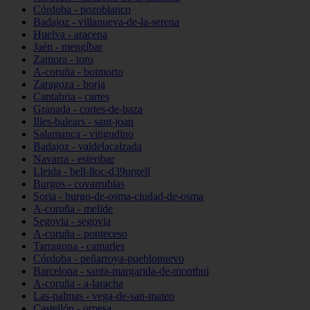
Córdoba - pozoblanco
Badajoz - villanueva-de-la-serena
Huelva - aracena
Jaén - mengíbar
Zamora - toro
A-coruña - boimorto
Zaragoza - borja
Cantabria - cartes
Granada - cortes-de-baza
Illes-balears - sant-joan
Salamanca - vitigudino
Badajoz - valdelacalzada
Navarra - esteribar
Lleida - bell-lloc-d39urgell
Burgos - covarrubias
Soria - burgo-de-osma-ciudad-de-osma
A-coruña - melide
Segovia - segovia
A-coruña - ponteceso
Tarragona - camarles
Córdoba - peñarroya-pueblonuevo
Barcelona - santa-margarida-de-montbui
A-coruña - a-laracha
Las-palmas - vega-de-san-mateo
Castellón - orpesa