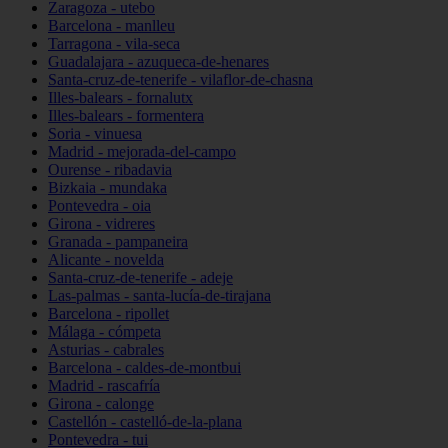
Zaragoza - utebo
Barcelona - manlleu
Tarragona - vila-seca
Guadalajara - azuqueca-de-henares
Santa-cruz-de-tenerife - vilaflor-de-chasna
Illes-balears - fornalutx
Illes-balears - formentera
Soria - vinuesa
Madrid - mejorada-del-campo
Ourense - ribadavia
Bizkaia - mundaka
Pontevedra - oia
Girona - vidreres
Granada - pampaneira
Alicante - novelda
Santa-cruz-de-tenerife - adeje
Las-palmas - santa-lucía-de-tirajana
Barcelona - ripollet
Málaga - cómpeta
Asturias - cabrales
Barcelona - caldes-de-montbui
Madrid - rascafría
Girona - calonge
Castellón - castelló-de-la-plana
Pontevedra - tui