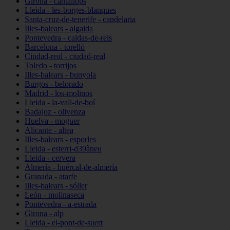
Girona - cantallops
Lleida - les-borges-blanques
Santa-cruz-de-tenerife - candelaria
Illes-balears - algaida
Pontevedra - caldas-de-reis
Barcelona - torelló
Ciudad-real - ciudad-real
Toledo - torrijos
Illes-balears - bunyola
Burgos - belorado
Madrid - los-molinos
Lleida - la-vall-de-boí
Badajoz - olivenza
Huelva - moguer
Alicante - altea
Illes-balears - esporles
Lleida - esterri-d39àneu
Lleida - cervera
Almería - huércal-de-almería
Granada - atarfe
Illes-balears - sóller
León - molinaseca
Pontevedra - a-estrada
Girona - alp
Lleida - el-pont-de-suert