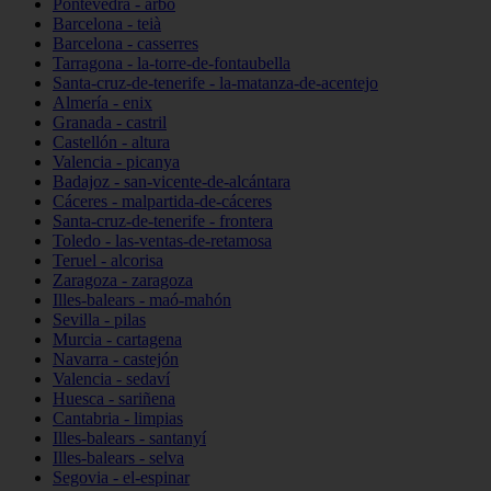
Pontevedra - arbo
Barcelona - teià
Barcelona - casserres
Tarragona - la-torre-de-fontaubella
Santa-cruz-de-tenerife - la-matanza-de-acentejo
Almería - enix
Granada - castril
Castellón - altura
Valencia - picanya
Badajoz - san-vicente-de-alcántara
Cáceres - malpartida-de-cáceres
Santa-cruz-de-tenerife - frontera
Toledo - las-ventas-de-retamosa
Teruel - alcorisa
Zaragoza - zaragoza
Illes-balears - maó-mahón
Sevilla - pilas
Murcia - cartagena
Navarra - castejón
Valencia - sedaví
Huesca - sariñena
Cantabria - limpias
Illes-balears - santanyí
Illes-balears - selva
Segovia - el-espinar