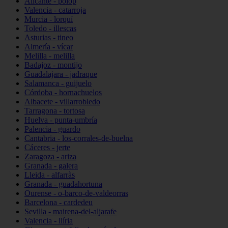
Alicante - polop
Valencia - catarroja
Murcia - lorquí
Toledo - illescas
Asturias - tineo
Almería - vícar
Melilla - melilla
Badajoz - montijo
Guadalajara - jadraque
Salamanca - guijuelo
Córdoba - hornachuelos
Albacete - villarrobledo
Tarragona - tortosa
Huelva - punta-umbría
Palencia - guardo
Cantabria - los-corrales-de-buelna
Cáceres - jerte
Zaragoza - ariza
Granada - galera
Lleida - alfarràs
Granada - guadahortuna
Ourense - o-barco-de-valdeorras
Barcelona - cardedeu
Sevilla - mairena-del-aljarafe
Valencia - llíria