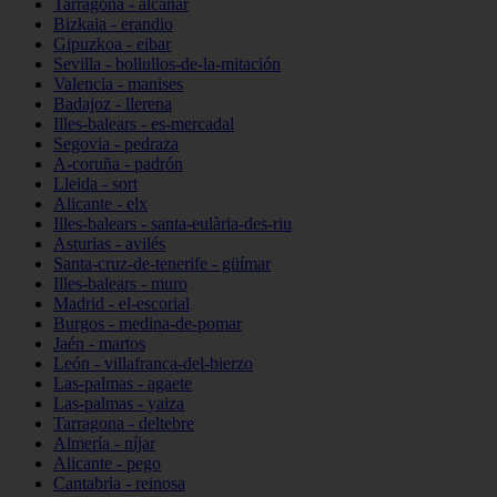
Tarragona - alcanar
Bizkaia - erandio
Gipuzkoa - eibar
Sevilla - bollullos-de-la-mitación
Valencia - manises
Badajoz - llerena
Illes-balears - es-mercadal
Segovia - pedraza
A-coruña - padrón
Lleida - sort
Alicante - elx
Illes-balears - santa-eulària-des-riu
Asturias - avilés
Santa-cruz-de-tenerife - güímar
Illes-balears - muro
Madrid - el-escorial
Burgos - medina-de-pomar
Jaén - martos
León - villafranca-del-bierzo
Las-palmas - agaete
Las-palmas - yaiza
Tarragona - deltebre
Almería - níjar
Alicante - pego
Cantabria - reinosa