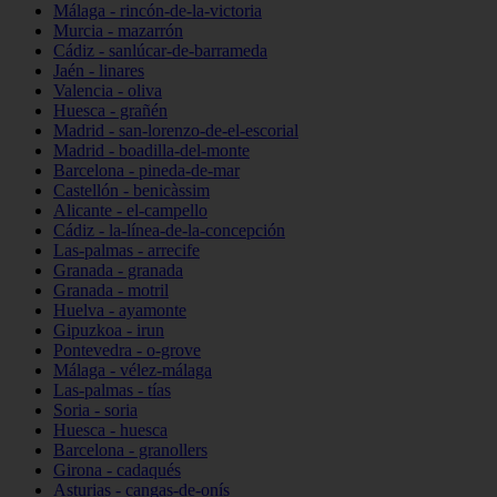
Málaga - rincón-de-la-victoria
Murcia - mazarrón
Cádiz - sanlúcar-de-barrameda
Jaén - linares
Valencia - oliva
Huesca - grañén
Madrid - san-lorenzo-de-el-escorial
Madrid - boadilla-del-monte
Barcelona - pineda-de-mar
Castellón - benicàssim
Alicante - el-campello
Cádiz - la-línea-de-la-concepción
Las-palmas - arrecife
Granada - granada
Granada - motril
Huelva - ayamonte
Gipuzkoa - irun
Pontevedra - o-grove
Málaga - vélez-málaga
Las-palmas - tías
Soria - soria
Huesca - huesca
Barcelona - granollers
Girona - cadaqués
Asturias - cangas-de-onís