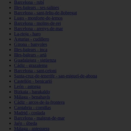
Barcelona - rubí
Illes-balears - ses-salines
Barcelona - sant-feliu-de-llobregat
Lugo - monforte-de-lemos
Barcelona - molins-de-rei
Barcelona - arenys-de-mar
La-rioja - haro
Asturias - cudillero
Girona - banyoles
Illes-balears - inca
Illes-balears - artà
Guadalajara - sigüenza
Cádiz - grazalema
Barcelona - sant-celoni
Santa-cruz-de-tenerife - san-miguel-de-abona
Castellón - benicarló
León - astorga
Bizkaia - barakaldo
Málaga - benahavís
Cádiz - arcos-de-la-frontera
Cantabria - comillas
Madrid - coslada
Barcelona - malgrat-de-mar
Jaén - úbeda
Málaga - antequera