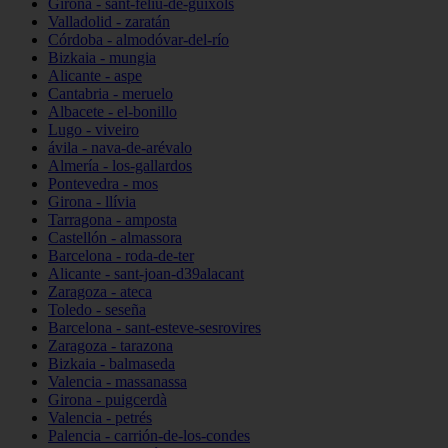
Girona - sant-feliu-de-guíxols
Valladolid - zaratán
Córdoba - almodóvar-del-río
Bizkaia - mungia
Alicante - aspe
Cantabria - meruelo
Albacete - el-bonillo
Lugo - viveiro
ávila - nava-de-arévalo
Almería - los-gallardos
Pontevedra - mos
Girona - llívia
Tarragona - amposta
Castellón - almassora
Barcelona - roda-de-ter
Alicante - sant-joan-d39alacant
Zaragoza - ateca
Toledo - seseña
Barcelona - sant-esteve-sesrovires
Zaragoza - tarazona
Bizkaia - balmaseda
Valencia - massanassa
Girona - puigcerdà
Valencia - petrés
Palencia - carrión-de-los-condes