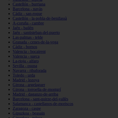
Castellón - burriana
Barcelona - navàs
Cádiz - san-roque
Castellón - la-pobla-de-benifassà
A-coruña - cambre
Jaén - bailén
Jaén - santisteban-del-puerto
Las-palmas - telde
Granada - cenes-de-la-vega
Cádiz - bornos
Valencia - bocairent
Valencia - sueca
La-rioja - alfaro
Sevilla - osuna
Navarra - ribaforada
Toledo - urda
Madrid - lozoya
Girona - argelaguer
Girona - torroella-de-montgrí
Madrid - daganzo-de-arriba
Barcelona - sant-quirze-del-vallès
Salamanca - castellanos-de-moriscos
Zaragoza - caspe
Gipuzkoa - beasain
Gipuzkoa - tolosa