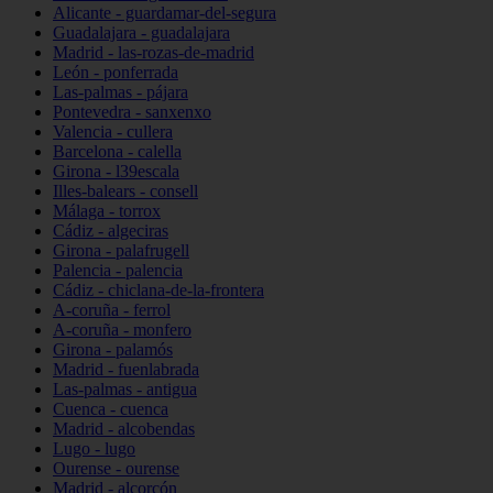
Alicante - guardamar-del-segura
Guadalajara - guadalajara
Madrid - las-rozas-de-madrid
León - ponferrada
Las-palmas - pájara
Pontevedra - sanxenxo
Valencia - cullera
Barcelona - calella
Girona - l39escala
Illes-balears - consell
Málaga - torrox
Cádiz - algeciras
Girona - palafrugell
Palencia - palencia
Cádiz - chiclana-de-la-frontera
A-coruña - ferrol
A-coruña - monfero
Girona - palamós
Madrid - fuenlabrada
Las-palmas - antigua
Cuenca - cuenca
Madrid - alcobendas
Lugo - lugo
Ourense - ourense
Madrid - alcorcón