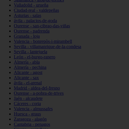
Valladolid - urueña
Ciudad-real - valdepeñas
Asturias - salas
ávila - palacios-de-goda
Ourense - san-cibrao-das-viñas
Ourense - padrenda
Granada - loja
Valencia - bonrepòs-i-mirambell
Sevilla - villamanrique-de-la-condesa
Sevilla - lantejuela
León - el-burgo-ranero
Almería - abla
Almería - pechina
Alicante - agost
Alicante - sax
ávila - el-arenal
Madrid - aldea-del-fresno
Ourense - a-pobra-de-trives
Jaén - alcaudete
Cáceres - coria
Valencia - almussafes
Huesca - graus
Zaragoza - alagón
Cantabria - penagos