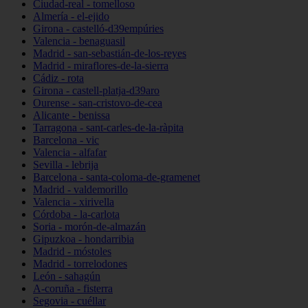
Ciudad-real - tomelloso
Almería - el-ejido
Girona - castelló-d39empúries
Valencia - benaguasil
Madrid - san-sebastián-de-los-reyes
Madrid - miraflores-de-la-sierra
Cádiz - rota
Girona - castell-platja-d39aro
Ourense - san-cristovo-de-cea
Alicante - benissa
Tarragona - sant-carles-de-la-ràpita
Barcelona - vic
Valencia - alfafar
Sevilla - lebrija
Barcelona - santa-coloma-de-gramenet
Madrid - valdemorillo
Valencia - xirivella
Córdoba - la-carlota
Soria - morón-de-almazán
Gipuzkoa - hondarribia
Madrid - móstoles
Madrid - torrelodones
León - sahagún
A-coruña - fisterra
Segovia - cuéllar