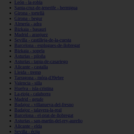
León - la-robla
Santa-cruz-de-tenerife - hermigua
Girona - tortellà
Girona - begur
Almería - adra
Bizkaia - basauri
Madrid - aranjuez
Sevilla - castilleja-de-la-cuesta
Barcelona - esplugues-de-llobregat
Bizkaia - sopela
Asturias - piloña
Asturias - tapia-de-casariego
Alicante - castalla
Lleida - tremp
Tarragona - móra-d39ebre
Valencia - silla
Huelva - isla-cristina
La-rioja - calahorra
Madrid - getafe
Badajoz - villanueva-del-fresno
Badajoz - talavera-la-real
Barcelona - el-prat-de-llobregat
Asturias - san-martín-del-rey-aurelio
Alicante - elda
Sevilla - écija