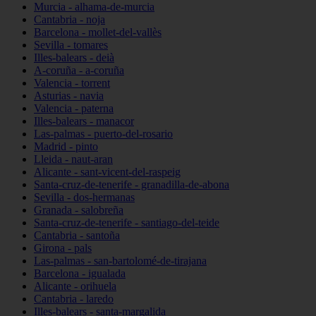
Murcia - alhama-de-murcia
Cantabria - noja
Barcelona - mollet-del-vallès
Sevilla - tomares
Illes-balears - deià
A-coruña - a-coruña
Valencia - torrent
Asturias - navia
Valencia - paterna
Illes-balears - manacor
Las-palmas - puerto-del-rosario
Madrid - pinto
Lleida - naut-aran
Alicante - sant-vicent-del-raspeig
Santa-cruz-de-tenerife - granadilla-de-abona
Sevilla - dos-hermanas
Granada - salobreña
Santa-cruz-de-tenerife - santiago-del-teide
Cantabria - santoña
Girona - pals
Las-palmas - san-bartolomé-de-tirajana
Barcelona - igualada
Alicante - orihuela
Cantabria - laredo
Illes-balears - santa-margalida