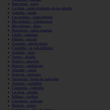
Barcelona - gavà
La-rioja - santo-domingo-de-la-calzada
Asturias - grado
Las-palmas - santa-brígida
Illes-balears - valldemossa
Illes-balears - ibiza
Barcelona - santa-susanna
Lleida - balaguer
Málaga - gaucín
Granada - güejar-sierra
Castellón - la-vall-d39uixó
Asturias - siero
Teruel - alcañiz
Huesca - monzón
Huesca - sabiñánigo
Alicante - catral
Segovia - turégano
Tarragona - horta-de-sant-joan
Asturias - castrillón
Cantabria - colindres
La-rioja - arnedo
Málaga - mollina
Gipuzkoa - andoain
Bizkaia - sestao
Salamanca - alba-de-tormes