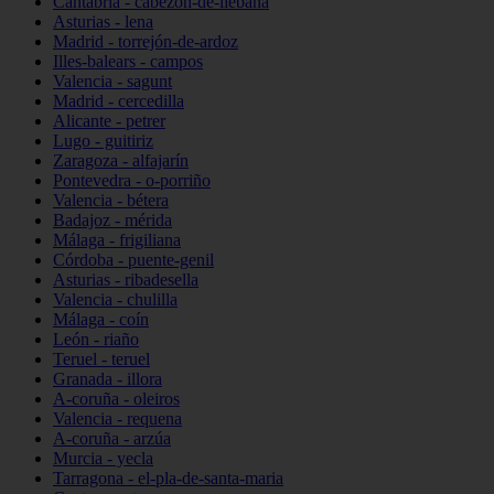
Cantabria - cabezón-de-liébana
Asturias - lena
Madrid - torrejón-de-ardoz
Illes-balears - campos
Valencia - sagunt
Madrid - cercedilla
Alicante - petrer
Lugo - guitiriz
Zaragoza - alfajarín
Pontevedra - o-porriño
Valencia - bétera
Badajoz - mérida
Málaga - frigiliana
Córdoba - puente-genil
Asturias - ribadesella
Valencia - chulilla
Málaga - coín
León - riaño
Teruel - teruel
Granada - illora
A-coruña - oleiros
Valencia - requena
A-coruña - arzúa
Murcia - yecla
Tarragona - el-pla-de-santa-maria