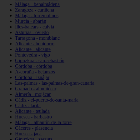
Málaga - benalmádena
Zaragoza - cariñena
Málaga - torremolinos
Murcia - abarán
Illes-balears - calvià
Asturias - oviedo
Tarragona - montblanc
Alicante - benidorm
Alicante - alicante
Pontevedra - vigo
Gipuzkoa - san-sebastián
Córdoba - córdoba
A-coruña - betanzos
Córdoba - iznájar
Las-palmas - las-palmas-de-gran-canaria
Granada - almuñécar
Almería - mojácar
Cádiz - el-puerto-de-santa-maría
Cádiz - tarifa
Alicante - teulada
Huesca - barbastro
Málaga - alhaurín-de-la-torre
Cáceres - plasencia
Huesca - jaca
Gipuzkoa - zarautz