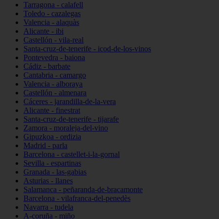
Tarragona - calafell
Toledo - cazalegas
Valencia - alaquàs
Alicante - ibi
Castellón - vila-real
Santa-cruz-de-tenerife - icod-de-los-vinos
Pontevedra - baiona
Cádiz - barbate
Cantabria - camargo
Valencia - alboraya
Castellón - almenara
Cáceres - jarandilla-de-la-vera
Alicante - finestrat
Santa-cruz-de-tenerife - tijarafe
Zamora - moraleja-del-vino
Gipuzkoa - ordizia
Madrid - parla
Barcelona - castellet-i-la-gornal
Sevilla - espartinas
Granada - las-gabias
Asturias - llanes
Salamanca - peñaranda-de-bracamonte
Barcelona - vilafranca-del-penedès
Navarra - tudela
A-coruña - miño