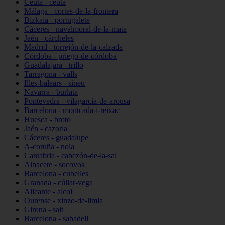
Ceuta - ceuta
Málaga - cortes-de-la-frontera
Bizkaia - portugalete
Cáceres - navalmoral-de-la-mata
Jaén - cárcheles
Madrid - torrejón-de-la-calzada
Córdoba - priego-de-córdoba
Guadalajara - trillo
Tarragona - valls
Illes-balears - sineu
Navarra - burlata
Pontevedra - vilagarcía-de-arousa
Barcelona - montcada-i-reixac
Huesca - broto
Jaén - cazorla
Cáceres - guadalupe
A-coruña - noia
Cantabria - cabezón-de-la-sal
Albacete - socovos
Barcelona - cubelles
Granada - cúllar-vega
Alicante - alcoi
Ourense - xinzo-de-limia
Girona - salt
Barcelona - sabadell