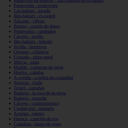
Santa-cruz-de-tenerife - san-cristóbal-de-la-laguna
Pontevedra - pontevedra
Las-palmas - mogán
Illes-balears - es-castell
Alicante - villena
Burgos - aranda-de-duero
Pontevedra - cambados
Cáceres - trujillo
Illes-balears - felanitx
Sevilla - bormujos
Ourense - celanova
Granada - pinos-genil
Murcia - mula
Madrid - colmenar-de-oreja
Huelva - calañas
A-coruña - a-pobra-do-caramiñal
Segovia - chañe
Teruel - camañas
Badajoz - la-roca-de-la-sierra
Badajoz - guareña
Cáceres - caminomorisco
Ciudad-real - malagón
Asturias - mieres
Huesca - castejón-de-sos
Cantabria - hazas-de-cesto