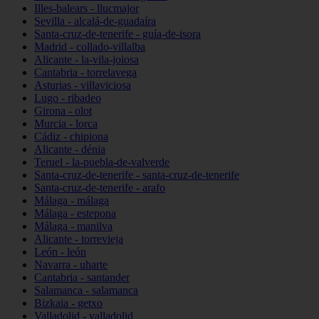
Illes-balears - llucmajor
Sevilla - alcalá-de-guadaíra
Santa-cruz-de-tenerife - guía-de-isora
Madrid - collado-villalba
Alicante - la-vila-joiosa
Cantabria - torrelavega
Asturias - villaviciosa
Lugo - ribadeo
Girona - olot
Murcia - lorca
Cádiz - chipiona
Alicante - dénia
Teruel - la-puebla-de-valverde
Santa-cruz-de-tenerife - santa-cruz-de-tenerife
Santa-cruz-de-tenerife - arafo
Málaga - málaga
Málaga - estepona
Málaga - manilva
Alicante - torrevieja
León - león
Navarra - uharte
Cantabria - santander
Salamanca - salamanca
Bizkaia - getxo
Valladolid - valladolid