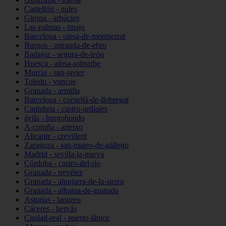
Castellón - nules
Girona - arbúcies
Las-palmas - tinajo
Barcelona - olesa-de-montserrat
Burgos - miranda-de-ebro
Badajoz - segura-de-león
Huesca - aínsa-sobrarbe
Murcia - san-javier
Toledo - yuncos
Granada - armilla
Barcelona - cornellà-de-llobregat
Cantabria - castro-urdiales
ávila - burgohondo
A-coruña - arteixo
Alicante - crevillent
Zaragoza - san-mateo-de-gállego
Madrid - sevilla-la-nueva
Córdoba - castro-del-río
Granada - trevélez
Granada - alpujarra-de-la-sierra
Granada - alhama-de-granada
Asturias - langreo
Cáceres - hervás
Ciudad-real - puerto-lápice