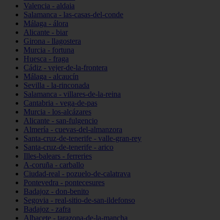
Valencia - aldaia
Salamanca - las-casas-del-conde
Málaga - álora
Alicante - biar
Girona - llagostera
Murcia - fortuna
Huesca - fraga
Cádiz - vejer-de-la-frontera
Málaga - alcaucín
Sevilla - la-rinconada
Salamanca - villares-de-la-reina
Cantabria - vega-de-pas
Murcia - los-alcázares
Alicante - san-fulgencio
Almería - cuevas-del-almanzora
Santa-cruz-de-tenerife - valle-gran-rey
Santa-cruz-de-tenerife - arico
Illes-balears - ferreries
A-coruña - carballo
Ciudad-real - pozuelo-de-calatrava
Pontevedra - pontecesures
Badajoz - don-benito
Segovia - real-sitio-de-san-ildefonso
Badajoz - zafra
Albacete - tarazona-de-la-mancha