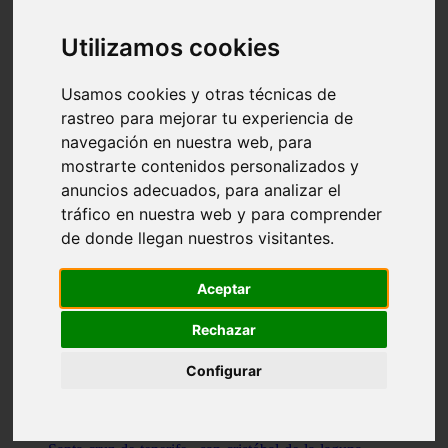
Illes-balears - capdepera
Valencia - valencia
Utilizamos cookies
Málaga - nerja
Girona - blanes
A-coruña - santiago-de-compostela
Usamos cookies y otras técnicas de
Málaga - marbella
rastreo para mejorar tu experiencia de
Tarragona - tarragona
navegación en nuestra web, para
Asturias - gijón
Girona - figueres
mostrarte contenidos personalizados y
Alicante - santa-pola
anuncios adecuados, para analizar el
Madrid - leganés
tráfico en nuestra web y para comprender
Almería - roquetas-de-mar
Girona - tossa-de-mar
de donde llegan nuestros visitantes.
Barcelona - sant-cugat-del-vallès
Alicante - l39alfàs-del-pi
Barcelona - vilanova-i-la-geltrú
Aceptar
Illes-balears - alcúdia
Castellón - peñíscola
Rechazar
Barcelona - mataró
ávila - ávila
Configurar
Illes-balears - sant-antoni-de-portmany
Illes-balears - sant-josep-de-sa-talaia
Tarragona - reus
Barcelona - badalona