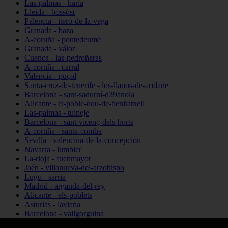
Las-palmas - haría
Lleida - bossòst
Palencia - itero-de-la-vega
Granada - baza
A-coruña - pontedeume
Granada - válor
Cuenca - las-pedroñeras
A-coruña - carral
Valencia - puçol
Santa-cruz-de-tenerife - los-llanos-de-aridane
Barcelona - sant-sadurní-d39anoia
Alicante - el-poble-nou-de-benitatxell
Las-palmas - tuineje
Barcelona - sant-vicenç-dels-horts
A-coruña - santa-comba
Sevilla - valencina-de-la-concepción
Navarra - lumbier
La-rioja - fuenmayor
Jaén - villanueva-del-arzobispo
Lugo - sarria
Madrid - arganda-del-rey
Alicante - els-poblets
Asturias - laviana
Barcelona - vallgorguina
Cantabria - santillana-del-mar