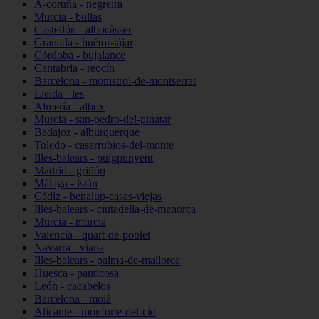
A-coruña - negreira
Murcia - bullas
Castellón - albocàsser
Granada - huétor-tájar
Córdoba - bujalance
Cantabria - reocín
Barcelona - monistrol-de-montserrat
Lleida - les
Almería - albox
Murcia - san-pedro-del-pinatar
Badajoz - alburquerque
Toledo - casarrubios-del-monte
Illes-balears - puigpunyent
Madrid - griñón
Málaga - istán
Cádiz - benalup-casas-viejas
Illes-balears - ciutadella-de-menorca
Murcia - murcia
Valencia - quart-de-poblet
Navarra - viana
Illes-balears - palma-de-mallorca
Huesca - panticosa
León - cacabelos
Barcelona - moià
Alicante - monforte-del-cid