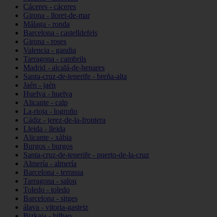
Cáceres - cáceres
Girona - lloret-de-mar
Málaga - ronda
Barcelona - castelldefels
Girona - roses
Valencia - gandia
Tarragona - cambrils
Madrid - alcalá-de-henares
Santa-cruz-de-tenerife - breña-alta
Jaén - jaén
Huelva - huelva
Alicante - calp
La-rioja - logroño
Cádiz - jerez-de-la-frontera
Lleida - lleida
Alicante - xàbia
Burgos - burgos
Santa-cruz-de-tenerife - puerto-de-la-cruz
Almería - almería
Barcelona - terrassa
Tarragona - salou
Toledo - toledo
Barcelona - sitges
álava - vitoria-gasteiz
Bizkaia - bilbao