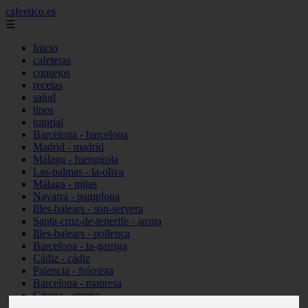
cafeetico.es
☰
Inicio
cafeteras
consejos
recetas
salud
tipos
tutorial
Barcelona - barcelona
Madrid - madrid
Málaga - fuengirola
Las-palmas - la-oliva
Málaga - mijas
Navarra - pamplona
Illes-balears - son-servera
Santa-cruz-de-tenerife - arona
Illes-balears - pollença
Barcelona - la-garriga
Cádiz - cádiz
Palencia - frómista
Barcelona - manresa
Girona - girona
Castellón - vinaròs