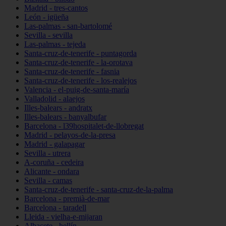
Madrid - tres-cantos
León - igüeña
Las-palmas - san-bartolomé
Sevilla - sevilla
Las-palmas - tejeda
Santa-cruz-de-tenerife - puntagorda
Santa-cruz-de-tenerife - la-orotava
Santa-cruz-de-tenerife - fasnia
Santa-cruz-de-tenerife - los-realejos
Valencia - el-puig-de-santa-maría
Valladolid - alaejos
Illes-balears - andratx
Illes-balears - banyalbufar
Barcelona - l39hospitalet-de-llobregat
Madrid - pelayos-de-la-presa
Madrid - galapagar
Sevilla - utrera
A-coruña - cedeira
Alicante - ondara
Sevilla - camas
Santa-cruz-de-tenerife - santa-cruz-de-la-palma
Barcelona - premià-de-mar
Barcelona - taradell
Lleida - vielha-e-mijaran
Albacete - hellín