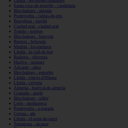
Lleida - les-borges-blanques
Santa-cruz-de-tenerife - candelaria
Illes-balears - algaida
Pontevedra - caldas-de-reis
Barcelona - torelló
Ciudad-real - ciudad-real
Toledo - torrijos
Illes-balears - bunyola
Burgos - belorado
Madrid - los-molinos
Lleida - la-vall-de-boí
Badajoz - olivenza
Huelva - moguer
Alicante - altea
Illes-balears - esporles
Lleida - esterri-d39àneu
Lleida - cervera
Almería - huércal-de-almería
Granada - atarfe
Illes-balears - sóller
León - molinaseca
Pontevedra - a-estrada
Girona - alp
Lleida - el-pont-de-suert
Tarragona - alcanar