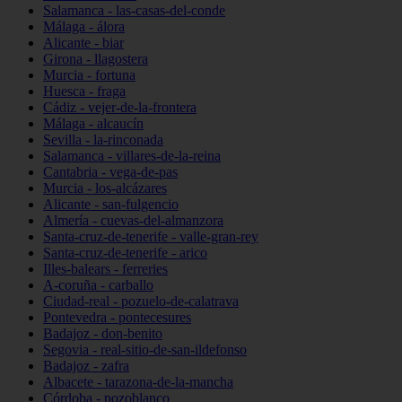
Salamanca - las-casas-del-conde
Málaga - álora
Alicante - biar
Girona - llagostera
Murcia - fortuna
Huesca - fraga
Cádiz - vejer-de-la-frontera
Málaga - alcaucín
Sevilla - la-rinconada
Salamanca - villares-de-la-reina
Cantabria - vega-de-pas
Murcia - los-alcázares
Alicante - san-fulgencio
Almería - cuevas-del-almanzora
Santa-cruz-de-tenerife - valle-gran-rey
Santa-cruz-de-tenerife - arico
Illes-balears - ferreries
A-coruña - carballo
Ciudad-real - pozuelo-de-calatrava
Pontevedra - pontecesures
Badajoz - don-benito
Segovia - real-sitio-de-san-ildefonso
Badajoz - zafra
Albacete - tarazona-de-la-mancha
Córdoba - pozoblanco