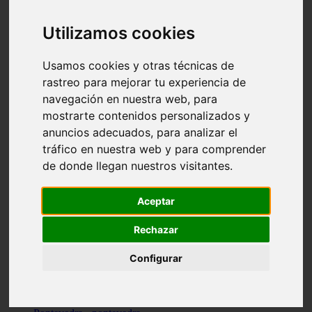
Valencia - valencia
Málaga - nerja
Utilizamos cookies
Girona - blanes
A-coruña - santiago-de-compostela
Málaga - marbella
Usamos cookies y otras técnicas de
Tarragona - tarragona
rastreo para mejorar tu experiencia de
Asturias - gijón
navegación en nuestra web, para
Girona - figueres
Alicante - santa-pola
mostrarte contenidos personalizados y
Madrid - leganés
anuncios adecuados, para analizar el
Almería - roquetas-de-mar
tráfico en nuestra web y para comprender
Girona - tossa-de-mar
Barcelona - sant-cugat-del-vallès
de donde llegan nuestros visitantes.
Alicante - l39alfàs-del-pi
Barcelona - vilanova-i-la-geltrú
Illes-balears - alcúdia
Aceptar
Castellón - peñíscola
Barcelona - mataró
Rechazar
ávila - ávila
Illes-balears - sant-antoni-de-portmany
Configurar
Illes-balears - sant-josep-de-sa-talaia
Tarragona - reus
Barcelona - badalona
Santa-cruz-de-tenerife - san-cristóbal-de-la-laguna