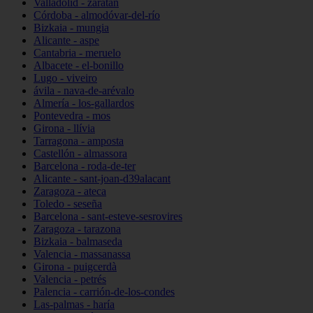
Valladolid - zaratán
Córdoba - almodóvar-del-río
Bizkaia - mungia
Alicante - aspe
Cantabria - meruelo
Albacete - el-bonillo
Lugo - viveiro
ávila - nava-de-arévalo
Almería - los-gallardos
Pontevedra - mos
Girona - llívia
Tarragona - amposta
Castellón - almassora
Barcelona - roda-de-ter
Alicante - sant-joan-d39alacant
Zaragoza - ateca
Toledo - seseña
Barcelona - sant-esteve-sesrovires
Zaragoza - tarazona
Bizkaia - balmaseda
Valencia - massanassa
Girona - puigcerdà
Valencia - petrés
Palencia - carrión-de-los-condes
Las-palmas - haría