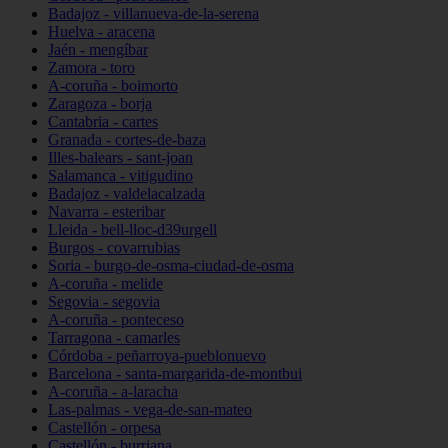
Badajoz - villanueva-de-la-serena
Huelva - aracena
Jaén - mengíbar
Zamora - toro
A-coruña - boimorto
Zaragoza - borja
Cantabria - cartes
Granada - cortes-de-baza
Illes-balears - sant-joan
Salamanca - vitigudino
Badajoz - valdelacalzada
Navarra - esteribar
Lleida - bell-lloc-d39urgell
Burgos - covarrubias
Soria - burgo-de-osma-ciudad-de-osma
A-coruña - melide
Segovia - segovia
A-coruña - ponteceso
Tarragona - camarles
Córdoba - peñarroya-pueblonuevo
Barcelona - santa-margarida-de-montbui
A-coruña - a-laracha
Las-palmas - vega-de-san-mateo
Castellón - orpesa
Castellón - burriana