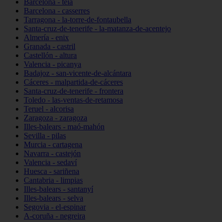
Barcelona - teià
Barcelona - casserres
Tarragona - la-torre-de-fontaubella
Santa-cruz-de-tenerife - la-matanza-de-acentejo
Almería - enix
Granada - castril
Castellón - altura
Valencia - picanya
Badajoz - san-vicente-de-alcántara
Cáceres - malpartida-de-cáceres
Santa-cruz-de-tenerife - frontera
Toledo - las-ventas-de-retamosa
Teruel - alcorisa
Zaragoza - zaragoza
Illes-balears - maó-mahón
Sevilla - pilas
Murcia - cartagena
Navarra - castejón
Valencia - sedaví
Huesca - sariñena
Cantabria - limpias
Illes-balears - santanyí
Illes-balears - selva
Segovia - el-espinar
A-coruña - negreira