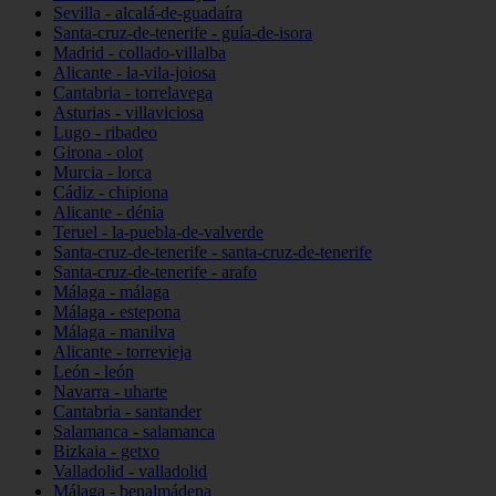
Sevilla - alcalá-de-guadaíra
Santa-cruz-de-tenerife - guía-de-isora
Madrid - collado-villalba
Alicante - la-vila-joiosa
Cantabria - torrelavega
Asturias - villaviciosa
Lugo - ribadeo
Girona - olot
Murcia - lorca
Cádiz - chipiona
Alicante - dénia
Teruel - la-puebla-de-valverde
Santa-cruz-de-tenerife - santa-cruz-de-tenerife
Santa-cruz-de-tenerife - arafo
Málaga - málaga
Málaga - estepona
Málaga - manilva
Alicante - torrevieja
León - león
Navarra - uharte
Cantabria - santander
Salamanca - salamanca
Bizkaia - getxo
Valladolid - valladolid
Málaga - benalmádena