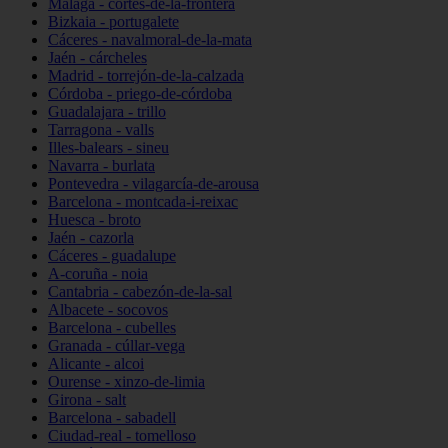
Málaga - cortes-de-la-frontera
Bizkaia - portugalete
Cáceres - navalmoral-de-la-mata
Jaén - cárcheles
Madrid - torrejón-de-la-calzada
Córdoba - priego-de-córdoba
Guadalajara - trillo
Tarragona - valls
Illes-balears - sineu
Navarra - burlata
Pontevedra - vilagarcía-de-arousa
Barcelona - montcada-i-reixac
Huesca - broto
Jaén - cazorla
Cáceres - guadalupe
A-coruña - noia
Cantabria - cabezón-de-la-sal
Albacete - socovos
Barcelona - cubelles
Granada - cúllar-vega
Alicante - alcoi
Ourense - xinzo-de-limia
Girona - salt
Barcelona - sabadell
Ciudad-real - tomelloso