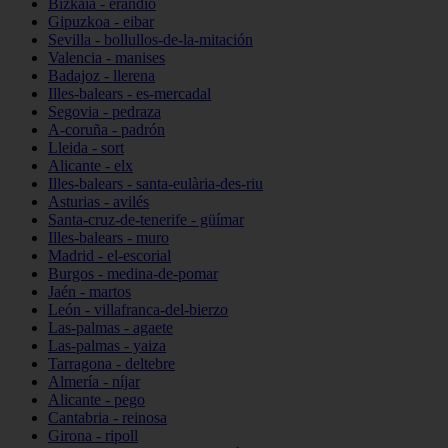
Bizkaia - erandio
Gipuzkoa - eibar
Sevilla - bollullos-de-la-mitación
Valencia - manises
Badajoz - llerena
Illes-balears - es-mercadal
Segovia - pedraza
A-coruña - padrón
Lleida - sort
Alicante - elx
Illes-balears - santa-eulària-des-riu
Asturias - avilés
Santa-cruz-de-tenerife - güímar
Illes-balears - muro
Madrid - el-escorial
Burgos - medina-de-pomar
Jaén - martos
León - villafranca-del-bierzo
Las-palmas - agaete
Las-palmas - yaiza
Tarragona - deltebre
Almería - níjar
Alicante - pego
Cantabria - reinosa
Girona - ripoll