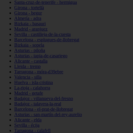
Santa-cruz-de-tenerife - hermigua
Girona - tortellà
Girona - begur
Almería - adra
Bizkaia - basauri
Madrid - aranjuez
Sevilla - castilleja-de-la-cuesta
Barcelona - esplugues-de-llobregat
Bizkaia - sopela
Asturias - piloña
Asturias - tapia-de-casariego
Alicante - castalla
Lleida - tremp
Tarragona - móra-d39ebre
Valencia - silla
Huelva - isla-cristina
La-rioja - calahorra
Madrid - getafe
Badajoz - villanueva-del-fresno
Badajoz - talavera-la-real
Barcelona - el-prat-de-llobregat
Asturias - san-martín-del-rey-aurelio
Alicante - elda
Sevilla - écija
Tarragona - calafell