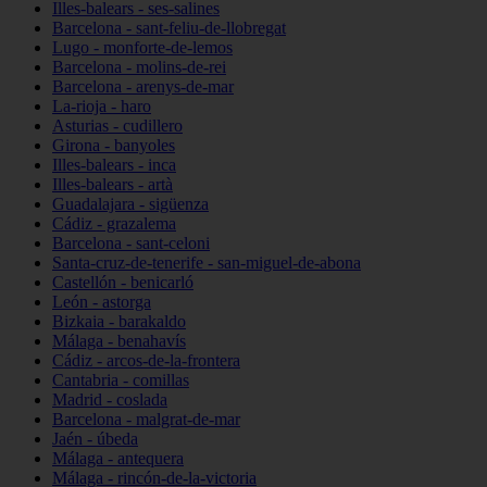
Illes-balears - ses-salines
Barcelona - sant-feliu-de-llobregat
Lugo - monforte-de-lemos
Barcelona - molins-de-rei
Barcelona - arenys-de-mar
La-rioja - haro
Asturias - cudillero
Girona - banyoles
Illes-balears - inca
Illes-balears - artà
Guadalajara - sigüenza
Cádiz - grazalema
Barcelona - sant-celoni
Santa-cruz-de-tenerife - san-miguel-de-abona
Castellón - benicarló
León - astorga
Bizkaia - barakaldo
Málaga - benahavís
Cádiz - arcos-de-la-frontera
Cantabria - comillas
Madrid - coslada
Barcelona - malgrat-de-mar
Jaén - úbeda
Málaga - antequera
Málaga - rincón-de-la-victoria