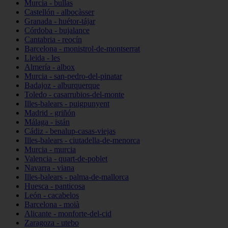
Murcia - bullas
Castellón - albocàsser
Granada - huétor-tájar
Córdoba - bujalance
Cantabria - reocín
Barcelona - monistrol-de-montserrat
Lleida - les
Almería - albox
Murcia - san-pedro-del-pinatar
Badajoz - alburquerque
Toledo - casarrubios-del-monte
Illes-balears - puigpunyent
Madrid - griñón
Málaga - istán
Cádiz - benalup-casas-viejas
Illes-balears - ciutadella-de-menorca
Murcia - murcia
Valencia - quart-de-poblet
Navarra - viana
Illes-balears - palma-de-mallorca
Huesca - panticosa
León - cacabelos
Barcelona - moià
Alicante - monforte-del-cid
Zaragoza - utebo