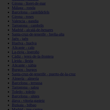
Girona - lloret-de-mar
Málaga - ronda
Barcelona - castelldefels
Girona - roses
Valencia - gandia
Tarragona - cambrils
Madrid - alcalá-de-henares
Santa-cruz-de-tenerife - breña-alta
Jaén - jaén
Huelva - huelva
Alicante - calp
La-rioja - logroño
Cádiz - jerez-de-la-frontera
Lleida - lleida
Alicante - xàbia
Burgos - burgos
Santa-cruz-de-tenerife - puerto-de-la-cruz
Almería - almería
Barcelona - terrassa
Tarragona - salou
Toledo - toledo
Barcelona - sitges
álava - vitoria-gasteiz
Bizkaia - bilbao
Madrid - tres-cantos