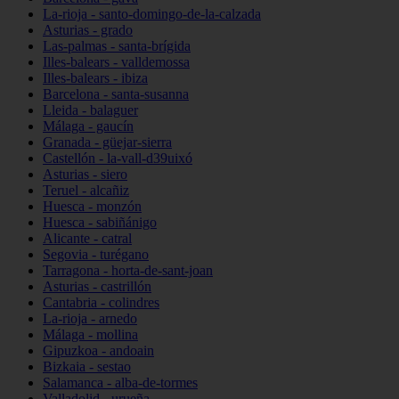
La-rioja - santo-domingo-de-la-calzada
Asturias - grado
Las-palmas - santa-brígida
Illes-balears - valldemossa
Illes-balears - ibiza
Barcelona - santa-susanna
Lleida - balaguer
Málaga - gaucín
Granada - güejar-sierra
Castellón - la-vall-d39uixó
Asturias - siero
Teruel - alcañiz
Huesca - monzón
Huesca - sabiñánigo
Alicante - catral
Segovia - turégano
Tarragona - horta-de-sant-joan
Asturias - castrillón
Cantabria - colindres
La-rioja - arnedo
Málaga - mollina
Gipuzkoa - andoain
Bizkaia - sestao
Salamanca - alba-de-tormes
Valladolid - urueña