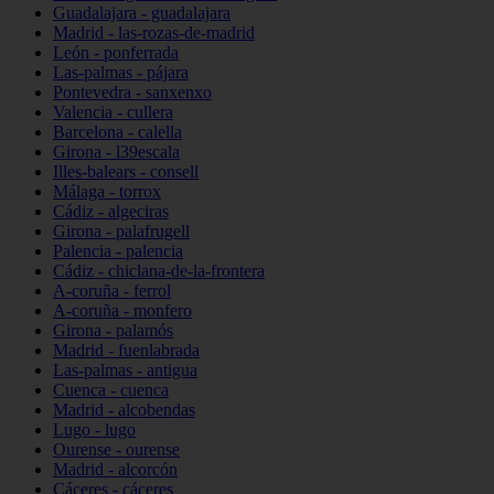
Guadalajara - guadalajara
Madrid - las-rozas-de-madrid
León - ponferrada
Las-palmas - pájara
Pontevedra - sanxenxo
Valencia - cullera
Barcelona - calella
Girona - l39escala
Illes-balears - consell
Málaga - torrox
Cádiz - algeciras
Girona - palafrugell
Palencia - palencia
Cádiz - chiclana-de-la-frontera
A-coruña - ferrol
A-coruña - monfero
Girona - palamós
Madrid - fuenlabrada
Las-palmas - antigua
Cuenca - cuenca
Madrid - alcobendas
Lugo - lugo
Ourense - ourense
Madrid - alcorcón
Cáceres - cáceres