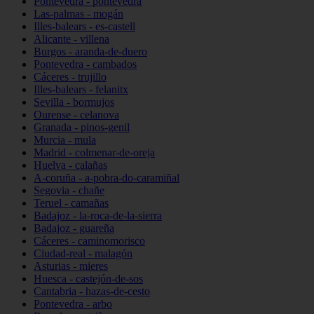
Pontevedra - pontevedra
Las-palmas - mogán
Illes-balears - es-castell
Alicante - villena
Burgos - aranda-de-duero
Pontevedra - cambados
Cáceres - trujillo
Illes-balears - felanitx
Sevilla - bormujos
Ourense - celanova
Granada - pinos-genil
Murcia - mula
Madrid - colmenar-de-oreja
Huelva - calañas
A-coruña - a-pobra-do-caramiñal
Segovia - chañe
Teruel - camañas
Badajoz - la-roca-de-la-sierra
Badajoz - guareña
Cáceres - caminomorisco
Ciudad-real - malagón
Asturias - mieres
Huesca - castejón-de-sos
Cantabria - hazas-de-cesto
Pontevedra - arbo