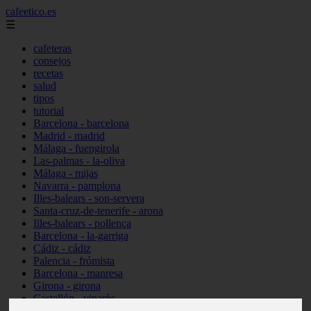
cafeetico.es
☰
cafeteras
consejos
recetas
salud
tipos
tutorial
Barcelona - barcelona
Madrid - madrid
Málaga - fuengirola
Las-palmas - la-oliva
Málaga - mijas
Navarra - pamplona
Illes-balears - son-servera
Santa-cruz-de-tenerife - arona
Illes-balears - pollença
Barcelona - la-garriga
Cádiz - cádiz
Palencia - frómista
Barcelona - manresa
Girona - girona
Castellón - vinaròs
Illes-balears - capdepera