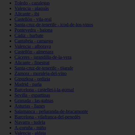
Toledo - cazalegas
Valencia - alaquàs
Alicante - ibi
Castellón - vila-real
Santa-cruz-de-tenerife - icod-de-los-vinos
Pontevedra - baiona
Cádiz - barbate
Cantabria - camargo
Valencia - alboraya
Castellón - almenara
Cáceres - jarandilla-de-la-vera
Alicante - finestrat
Santa-cruz-de-tenerife - tijarafe
Zamora - moraleja-del-vino
Gipuzkoa - ordizia
Madrid - parla
Barcelona - castellet-i-la-gornal
Sevilla - espartinas
Granada - las-gabias
Asturias - llanes
Salamanca - peñaranda-de-bracamonte
Barcelona - vilafranca-del-penedès
Navarra - tudela
A-coruña - miño
Valencia - aldaia