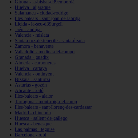
Girona - la-bisbal-d39empordà
Huelva - aljaraque
Salamanca - ciudad-rodrigo
Illes-balears - sant-joan-de-labritja
Lleida - la-seu-d39urgell
Jaén - andújar
Valencia - mislata
Santa-cruz-de-tenerife - santa-úrsula
Zamora - benavente
Valladolid - medina-del-campo
Granada - guadix
Almería - carboneras
Huelva - cartaya
Valencia - ontinyent
Bizkaia - santurtzi
Asturias - gozón
Alicante - xaló
Illes-balears - alaior
Tarragona - mont-roig-del-camp
Illes-balears - sant-llorenç-des-cardassar
Madrid - chinchón
Huesca - sallent-de-gállego
Huesca - benasque
Las-palmas - teguise
Barcelona - rubí