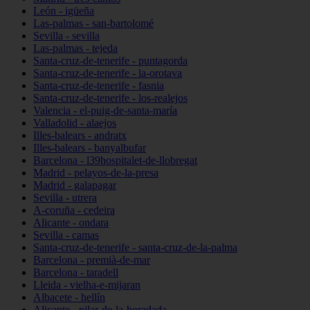
León - igüeña
Las-palmas - san-bartolomé
Sevilla - sevilla
Las-palmas - tejeda
Santa-cruz-de-tenerife - puntagorda
Santa-cruz-de-tenerife - la-orotava
Santa-cruz-de-tenerife - fasnia
Santa-cruz-de-tenerife - los-realejos
Valencia - el-puig-de-santa-maría
Valladolid - alaejos
Illes-balears - andratx
Illes-balears - banyalbufar
Barcelona - l39hospitalet-de-llobregat
Madrid - pelayos-de-la-presa
Madrid - galapagar
Sevilla - utrera
A-coruña - cedeira
Alicante - ondara
Sevilla - camas
Santa-cruz-de-tenerife - santa-cruz-de-la-palma
Barcelona - premià-de-mar
Barcelona - taradell
Lleida - vielha-e-mijaran
Albacete - hellín
Alicante - pilar-de-la-horadada