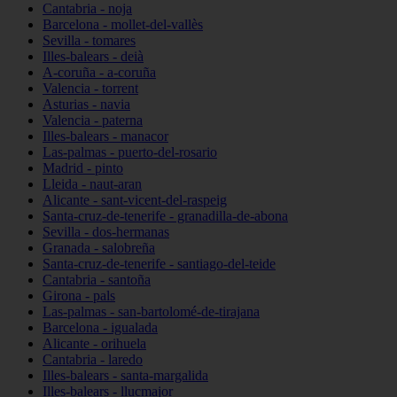
Cantabria - noja
Barcelona - mollet-del-vallès
Sevilla - tomares
Illes-balears - deià
A-coruña - a-coruña
Valencia - torrent
Asturias - navia
Valencia - paterna
Illes-balears - manacor
Las-palmas - puerto-del-rosario
Madrid - pinto
Lleida - naut-aran
Alicante - sant-vicent-del-raspeig
Santa-cruz-de-tenerife - granadilla-de-abona
Sevilla - dos-hermanas
Granada - salobreña
Santa-cruz-de-tenerife - santiago-del-teide
Cantabria - santoña
Girona - pals
Las-palmas - san-bartolomé-de-tirajana
Barcelona - igualada
Alicante - orihuela
Cantabria - laredo
Illes-balears - santa-margalida
Illes-balears - llucmajor