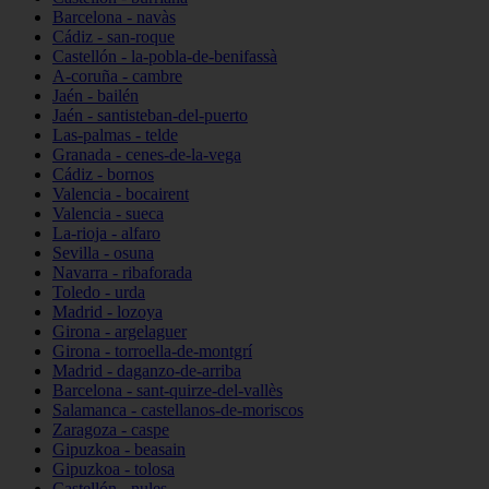
Barcelona - navàs
Cádiz - san-roque
Castellón - la-pobla-de-benifassà
A-coruña - cambre
Jaén - bailén
Jaén - santisteban-del-puerto
Las-palmas - telde
Granada - cenes-de-la-vega
Cádiz - bornos
Valencia - bocairent
Valencia - sueca
La-rioja - alfaro
Sevilla - osuna
Navarra - ribaforada
Toledo - urda
Madrid - lozoya
Girona - argelaguer
Girona - torroella-de-montgrí
Madrid - daganzo-de-arriba
Barcelona - sant-quirze-del-vallès
Salamanca - castellanos-de-moriscos
Zaragoza - caspe
Gipuzkoa - beasain
Gipuzkoa - tolosa
Castellón - nules