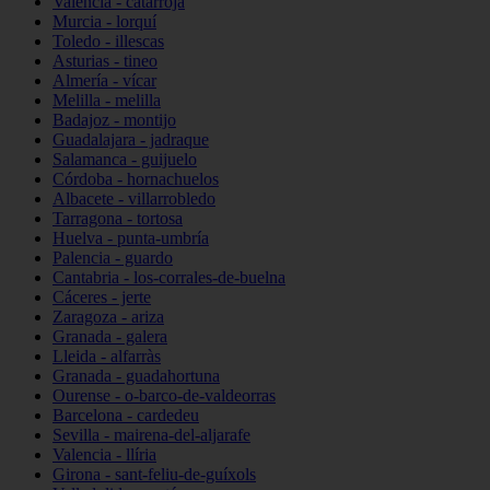
Valencia - catarroja
Murcia - lorquí
Toledo - illescas
Asturias - tineo
Almería - vícar
Melilla - melilla
Badajoz - montijo
Guadalajara - jadraque
Salamanca - guijuelo
Córdoba - hornachuelos
Albacete - villarrobledo
Tarragona - tortosa
Huelva - punta-umbría
Palencia - guardo
Cantabria - los-corrales-de-buelna
Cáceres - jerte
Zaragoza - ariza
Granada - galera
Lleida - alfarràs
Granada - guadahortuna
Ourense - o-barco-de-valdeorras
Barcelona - cardedeu
Sevilla - mairena-del-aljarafe
Valencia - llíria
Girona - sant-feliu-de-guíxols