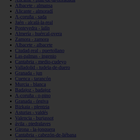
Albacete - almansa
Alicante - almoradí
A-coruña - sada
Jaén - alcalá-la-real
Pontevedra - lalín
Almería - huércal-overa
Zamora - zamora
Albacete - albacete
Ciudad-real - puertollano
Las-palmas - ingenio
Cantabria - medio-cudeyo
Valladolid - tudela-de-duero
Granada - jun
Cuenca - tarancón
Murcia - blanca
Badajoz - badajoz
A-coruña - o-pino
Granada - órgiva
Bizkaia - plentzia
Asturias - valdés
Valencia - burjassot
ávila - piedralaves
Girona - la-jonquera
Cantabria - cabezón-de-liébana