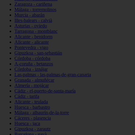
Zaragoza - cariñena
Málaga - torremolinos
Murcia - abarán
Illes-balears - calvià
Asturias - oviedo
Tarragona - montblanc
Alicante - benidorm
Alicante - alicante
Pontevedra - vigo
Gipuzkoa - san-sebastián
Córdoba - córdoba
A-coruña - betanzos
Córdoba - iznájar
Las-palmas - las-palmas-de-gran-canaria
Granada - almuñécar
Almería - mojácar
Cádiz - el-puerto-de-santa-maría
Cádiz - tarifa
Alicante - teulada
Huesca - barbastro
Málaga - alhaurín-de-la-torre
Cáceres - plasencia
Huesca - jaca
Gipuzkoa - zarautz
Barcelona - gavà