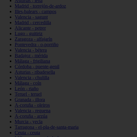
Asturias - lena
Madrid - torrejón-de-ardoz
Illes-balears - campos
Valencia - sagunt
Madrid - cercedilla
Alicante - petrer
Lugo - guitiriz
Zaragoza - alfajarín
Pontevedra - o-porriño
Valencia - bétera
Badajoz - mérida
Málaga - frigiliana
Córdoba - puente-genil
Asturias - ribadesella
Valencia - chulilla
Málaga - coín
León - riaño
Teruel - teruel
Granada - illora
A-coruña - oleiros
Valencia - requena
A-coruña - arzúa
Murcia - yecla
Tarragona - el-pla-de-santa-maria
Ceuta - ceuta