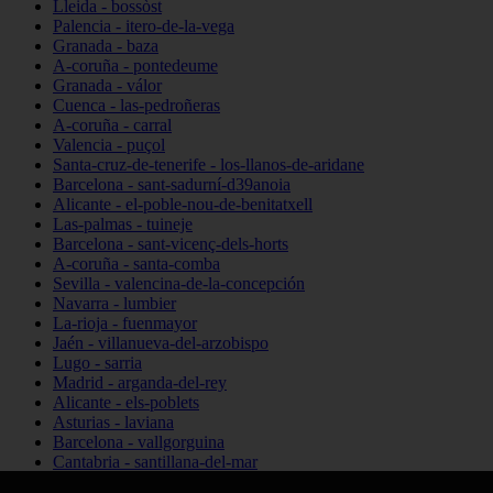
Lleida - bossòst
Palencia - itero-de-la-vega
Granada - baza
A-coruña - pontedeume
Granada - válor
Cuenca - las-pedroñeras
A-coruña - carral
Valencia - puçol
Santa-cruz-de-tenerife - los-llanos-de-aridane
Barcelona - sant-sadurní-d39anoia
Alicante - el-poble-nou-de-benitatxell
Las-palmas - tuineje
Barcelona - sant-vicenç-dels-horts
A-coruña - santa-comba
Sevilla - valencina-de-la-concepción
Navarra - lumbier
La-rioja - fuenmayor
Jaén - villanueva-del-arzobispo
Lugo - sarria
Madrid - arganda-del-rey
Alicante - els-poblets
Asturias - laviana
Barcelona - vallgorguina
Cantabria - santillana-del-mar
Zamora - santa-maría-de-la-vega