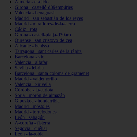
Almería - el-ejido
Girona - castelló-d39empúries
Valencia - benaguasil
Madrid - san-sebastián-de-los-reyes
Madrid - miraflores-de-la-sierra
Cádiz - rota
Girona - castell-platja-d39aro
Ourense - san-cristovo-de-cea
Alicante - benissa
Tarragona - sant-carles-de-la-ràpita
Barcelona - vic
Valencia - alfafar
Sevilla - lebrija
Barcelona - santa-coloma-de-gramenet
Madrid - valdemorillo
Valencia - xirivella
Córdoba - la-carlota
Soria - morón-de-almazán
Gipuzkoa - hondarribia
Madrid - móstoles
Madrid - torrelodones
León - sahagún
A-coruña - fisterra
Segovia - cuéllar
León - la-robla