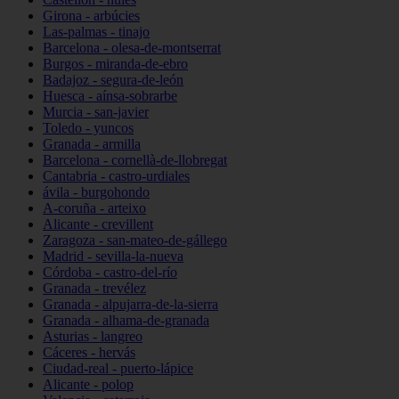
Girona - arbúcies
Las-palmas - tinajo
Barcelona - olesa-de-montserrat
Burgos - miranda-de-ebro
Badajoz - segura-de-león
Huesca - aínsa-sobrarbe
Murcia - san-javier
Toledo - yuncos
Granada - armilla
Barcelona - cornellà-de-llobregat
Cantabria - castro-urdiales
ávila - burgohondo
A-coruña - arteixo
Alicante - crevillent
Zaragoza - san-mateo-de-gállego
Madrid - sevilla-la-nueva
Córdoba - castro-del-río
Granada - trevélez
Granada - alpujarra-de-la-sierra
Granada - alhama-de-granada
Asturias - langreo
Cáceres - hervás
Ciudad-real - puerto-lápice
Alicante - polop