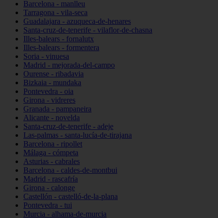
Barcelona - manlleu
Tarragona - vila-seca
Guadalajara - azuqueca-de-henares
Santa-cruz-de-tenerife - vilaflor-de-chasna
Illes-balears - fornalutx
Illes-balears - formentera
Soria - vinuesa
Madrid - mejorada-del-campo
Ourense - ribadavia
Bizkaia - mundaka
Pontevedra - oia
Girona - vidreres
Granada - pampaneira
Alicante - novelda
Santa-cruz-de-tenerife - adeje
Las-palmas - santa-lucía-de-tirajana
Barcelona - ripollet
Málaga - cómpeta
Asturias - cabrales
Barcelona - caldes-de-montbui
Madrid - rascafría
Girona - calonge
Castellón - castelló-de-la-plana
Pontevedra - tui
Murcia - alhama-de-murcia