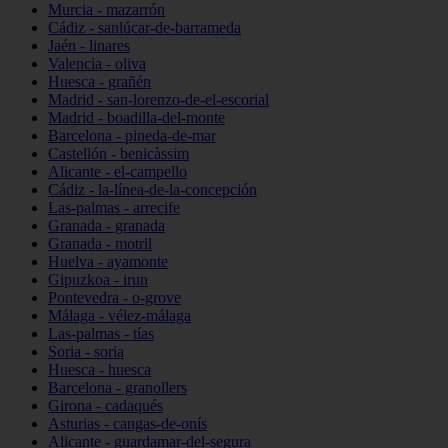
Murcia - mazarrón
Cádiz - sanlúcar-de-barrameda
Jaén - linares
Valencia - oliva
Huesca - grañén
Madrid - san-lorenzo-de-el-escorial
Madrid - boadilla-del-monte
Barcelona - pineda-de-mar
Castellón - benicàssim
Alicante - el-campello
Cádiz - la-línea-de-la-concepción
Las-palmas - arrecife
Granada - granada
Granada - motril
Huelva - ayamonte
Gipuzkoa - irun
Pontevedra - o-grove
Málaga - vélez-málaga
Las-palmas - tías
Soria - soria
Huesca - huesca
Barcelona - granollers
Girona - cadaqués
Asturias - cangas-de-onís
Alicante - guardamar-del-segura