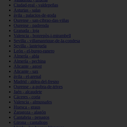
Ciudad-real - valdepeñas
Asturias - salas
ávila - palacios-de-goda
Ourense - san-cibrao-das-viñas
Ourense - padrenda
Granada - loja
Valencia - bonrepòs-i-mirambell
Sevilla - villamanrique-de-la-condesa
Sevilla - lantejuela
León - el-burgo-ranero
Almería - abla
Almería - pechina
Alicante - agost
Alicante - sax
ávila - el-arenal
Madrid - aldea-del-fresno
Ourense - a-pobra-de-trives
Jaén - alcaudete
Cáceres - coria
Valencia - almussafes
Huesca - graus
Zaragoza - alagón
Cantabria - penagos
Girona - cantallops