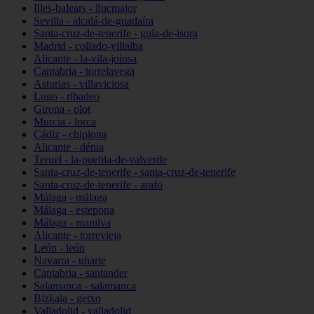
Illes-balears - llucmajor
Sevilla - alcalá-de-guadaíra
Santa-cruz-de-tenerife - guía-de-isora
Madrid - collado-villalba
Alicante - la-vila-joiosa
Cantabria - torrelavega
Asturias - villaviciosa
Lugo - ribadeo
Girona - olot
Murcia - lorca
Cádiz - chipiona
Alicante - dénia
Teruel - la-puebla-de-valverde
Santa-cruz-de-tenerife - santa-cruz-de-tenerife
Santa-cruz-de-tenerife - arafo
Málaga - málaga
Málaga - estepona
Málaga - manilva
Alicante - torrevieja
León - león
Navarra - uharte
Cantabria - santander
Salamanca - salamanca
Bizkaia - getxo
Valladolid - valladolid