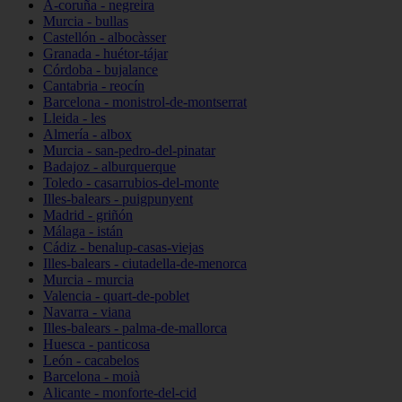
A-coruña - negreira
Murcia - bullas
Castellón - albocàsser
Granada - huétor-tájar
Córdoba - bujalance
Cantabria - reocín
Barcelona - monistrol-de-montserrat
Lleida - les
Almería - albox
Murcia - san-pedro-del-pinatar
Badajoz - alburquerque
Toledo - casarrubios-del-monte
Illes-balears - puigpunyent
Madrid - griñón
Málaga - istán
Cádiz - benalup-casas-viejas
Illes-balears - ciutadella-de-menorca
Murcia - murcia
Valencia - quart-de-poblet
Navarra - viana
Illes-balears - palma-de-mallorca
Huesca - panticosa
León - cacabelos
Barcelona - moià
Alicante - monforte-del-cid