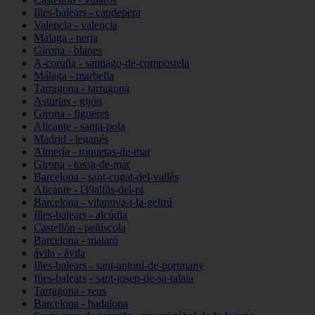
Illes-balears - capdepera
Valencia - valencia
Málaga - nerja
Girona - blanes
A-coruña - santiago-de-compostela
Málaga - marbella
Tarragona - tarragona
Asturias - gijón
Girona - figueres
Alicante - santa-pola
Madrid - leganés
Almería - roquetas-de-mar
Girona - tossa-de-mar
Barcelona - sant-cugat-del-vallès
Alicante - l39alfàs-del-pi
Barcelona - vilanova-i-la-geltrú
Illes-balears - alcúdia
Castellón - peñíscola
Barcelona - mataró
ávila - ávila
Illes-balears - sant-antoni-de-portmany
Illes-balears - sant-josep-de-sa-talaia
Tarragona - reus
Barcelona - badalona