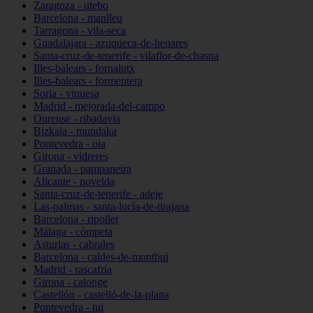
Zaragoza - utebo
Barcelona - manlleu
Tarragona - vila-seca
Guadalajara - azuqueca-de-henares
Santa-cruz-de-tenerife - vilaflor-de-chasna
Illes-balears - fornalutx
Illes-balears - formentera
Soria - vinuesa
Madrid - mejorada-del-campo
Ourense - ribadavia
Bizkaia - mundaka
Pontevedra - oia
Girona - vidreres
Granada - pampaneira
Alicante - novelda
Santa-cruz-de-tenerife - adeje
Las-palmas - santa-lucía-de-tirajana
Barcelona - ripollet
Málaga - cómpeta
Asturias - cabrales
Barcelona - caldes-de-montbui
Madrid - rascafría
Girona - calonge
Castellón - castelló-de-la-plana
Pontevedra - tui