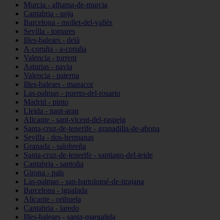
Murcia - alhama-de-murcia
Cantabria - noja
Barcelona - mollet-del-vallès
Sevilla - tomares
Illes-balears - deià
A-coruña - a-coruña
Valencia - torrent
Asturias - navia
Valencia - paterna
Illes-balears - manacor
Las-palmas - puerto-del-rosario
Madrid - pinto
Lleida - naut-aran
Alicante - sant-vicent-del-raspeig
Santa-cruz-de-tenerife - granadilla-de-abona
Sevilla - dos-hermanas
Granada - salobreña
Santa-cruz-de-tenerife - santiago-del-teide
Cantabria - santoña
Girona - pals
Las-palmas - san-bartolomé-de-tirajana
Barcelona - igualada
Alicante - orihuela
Cantabria - laredo
Illes-balears - santa-margalida