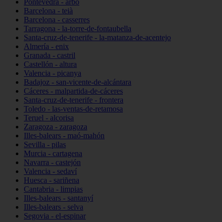
Pontevedra - arbo
Barcelona - teià
Barcelona - casserres
Tarragona - la-torre-de-fontaubella
Santa-cruz-de-tenerife - la-matanza-de-acentejo
Almería - enix
Granada - castril
Castellón - altura
Valencia - picanya
Badajoz - san-vicente-de-alcántara
Cáceres - malpartida-de-cáceres
Santa-cruz-de-tenerife - frontera
Toledo - las-ventas-de-retamosa
Teruel - alcorisa
Zaragoza - zaragoza
Illes-balears - maó-mahón
Sevilla - pilas
Murcia - cartagena
Navarra - castejón
Valencia - sedaví
Huesca - sariñena
Cantabria - limpias
Illes-balears - santanyí
Illes-balears - selva
Segovia - el-espinar