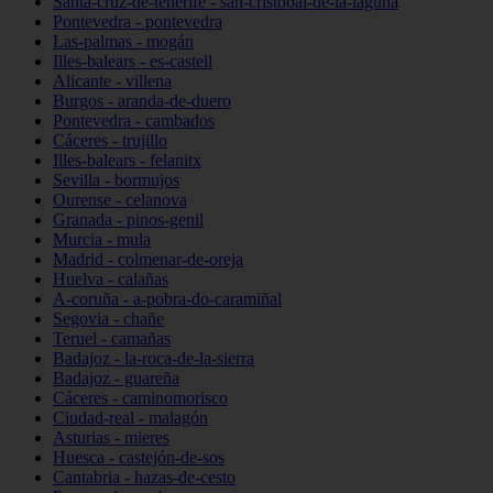
Santa-cruz-de-tenerife - san-cristóbal-de-la-laguna
Pontevedra - pontevedra
Las-palmas - mogán
Illes-balears - es-castell
Alicante - villena
Burgos - aranda-de-duero
Pontevedra - cambados
Cáceres - trujillo
Illes-balears - felanitx
Sevilla - bormujos
Ourense - celanova
Granada - pinos-genil
Murcia - mula
Madrid - colmenar-de-oreja
Huelva - calañas
A-coruña - a-pobra-do-caramiñal
Segovia - chañe
Teruel - camañas
Badajoz - la-roca-de-la-sierra
Badajoz - guareña
Cáceres - caminomorisco
Ciudad-real - malagón
Asturias - mieres
Huesca - castejón-de-sos
Cantabria - hazas-de-cesto