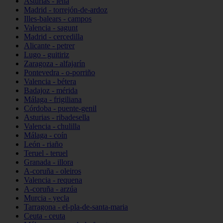
Asturias - lena
Madrid - torrejón-de-ardoz
Illes-balears - campos
Valencia - sagunt
Madrid - cercedilla
Alicante - petrer
Lugo - guitiriz
Zaragoza - alfajarín
Pontevedra - o-porriño
Valencia - bétera
Badajoz - mérida
Málaga - frigiliana
Córdoba - puente-genil
Asturias - ribadesella
Valencia - chulilla
Málaga - coín
León - riaño
Teruel - teruel
Granada - illora
A-coruña - oleiros
Valencia - requena
A-coruña - arzúa
Murcia - yecla
Tarragona - el-pla-de-santa-maria
Ceuta - ceuta