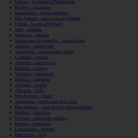
Girona - la-bisbal-d39empordà
Huelva - aljaraque
Salamanca - ciudad-rodrigo
Illes-balears - sant-joan-de-labritja
Lleida - la-seu-d39urgell
Jaén - andújar
Valencia - mislata
Santa-cruz-de-tenerife - santa-úrsula
Zamora - benavente
Valladolid - medina-del-campo
Granada - guadix
Almería - carboneras
Huelva - cartaya
Valencia - ontinyent
Bizkaia - santurtzi
Asturias - gozón
Alicante - xaló
Illes-balears - alaior
Tarragona - mont-roig-del-camp
Illes-balears - sant-llorenç-des-cardassar
Madrid - chinchón
Huesca - sallent-de-gállego
Huesca - benasque
Las-palmas - teguise
Barcelona - rubí