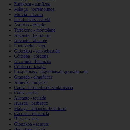
Zaragoza - cariñena
Málaga - torremolinos
Murcia - abarán
Illes-balears - calvià
Asturias - oviedo
Tarragona - montblanc
Alicante - benidorm
Alicante - alicante
Pontevedra - vigo
Gipuzkoa - san-sebastián
Córdoba - córdoba
A-coruña - betanzos
Córdoba - iznájar
Las-palmas - las-palmas-de-gran-canaria
Granada - almuñécar
Almería - mojácar
Cádiz - el-puerto-de-santa-maría
Cádiz - tarifa
Alicante - teulada
Huesca - barbastro
Málaga - alhaurín-de-la-torre
Cáceres - plasencia
Huesca - jaca
Gipuzkoa - zarautz
Barcelona - gavà