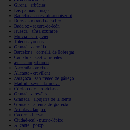
Girona - arbúcies
Las-palmas - tinajo
Barcelona - olesa-de-montserrat
Burgos - miranda-de-ebro
Badajoz - segura-de-león
Huesca - aínsa-sobrarbe
Murcia - san-javier
Toledo - yuncos
Granada - armilla
Barcelona - cornellà-de-llobregat
Cantabria - castro-urdiales
ávila - burgohondo
A-coruña - arteixo
Alicante - crevillent
Zaragoza - san-mateo-de-gállego
Madrid - sevilla-la-nueva
Córdoba - castro-del-río
Granada - trevélez
Granada - alpujarra-de-la-sierra
Granada - alhama-de-granada
Asturias - langreo
Cáceres - hervás
Ciudad-real - puerto-lápice
Alicante - polop