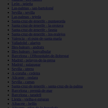
León - igüeña
Las-palmas - san-bartolomé
Sevilla - sevilla
Las-palmas - tejeda
Santa-cruz-de-tenerife - puntagorda
Santa-cruz-de-tenerife - la-orotava
Santa-cruz-de-tenerife - fasnia
Santa-cruz-de-tenerife - los-realejos
Valencia - el-puig-de-santa-maría
Valladolid - alaejos
Illes-balears - andratx
Illes-balears - banyalbufar
Barcelona - l39hospitalet-de-llobregat
Madrid - pelayos-de-la-presa
Madrid - galapagar
Sevilla - utrera
A-coruña - cedeira
Alicante - ondara
Sevilla - camas
Santa-cruz-de-tenerife - santa-cruz-de-la-palma
Barcelona - premià-de-mar
Barcelona - taradell
Lleida - vielha-e-mijaran
Albacete - hellín
Alicante - pilar-de-la-horadada