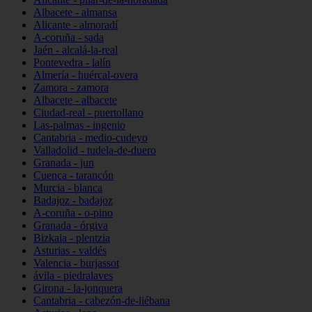
Albacete - almansa
Alicante - almoradí
A-coruña - sada
Jaén - alcalá-la-real
Pontevedra - lalín
Almería - huércal-overa
Zamora - zamora
Albacete - albacete
Ciudad-real - puertollano
Las-palmas - ingenio
Cantabria - medio-cudeyo
Valladolid - tudela-de-duero
Granada - jun
Cuenca - tarancón
Murcia - blanca
Badajoz - badajoz
A-coruña - o-pino
Granada - órgiva
Bizkaia - plentzia
Asturias - valdés
Valencia - burjassot
ávila - piedralaves
Girona - la-jonquera
Cantabria - cabezón-de-liébana