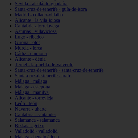
Sevilla - alcalá-de-guadaíra
Santa-cruz-de-tenerife - guía-de-isora
Madrid - collado-villalba
Alicante - la-vila-joiosa
Cantabria - torrelavega
Asturias - villaviciosa
Lugo - ribadeo
Girona - olot
Murcia - lorca
Cádiz - chipiona
Alicante - dénia
Teruel - la-puebla-de-valverde
Santa-cruz-de-tenerife - santa-cruz-de-tenerife
Santa-cruz-de-tenerife - arafo
Málaga - málaga
Málaga - estepona
Málaga - manilva
Alicante - torrevieja
León - león
Navarra - uharte
Cantabria - santander
Salamanca - salamanca
Bizkaia - getxo
Valladolid - valladolid
Málaga - benalmádena