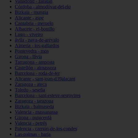
Valladolid - zaratán
Córdoba - almodóvar-del-río
Bizkaia - mungia
Alicante - aspe
Cantabria - meruelo
Albacete - el-bonillo
Lugo - viveiro
ávila - nava-de-arévalo
Almería - los-gallardos
Pontevedra - mos
Girona - llívia
Tarragona - amposta
Castellón - almassora
Barcelona - roda-de-ter
Alicante - sant-joan-d39alacant
Zaragoza - ateca
Toledo - seseña
Barcelona - sant-esteve-sesrovires
Zaragoza - tarazona
Bizkaia - balmaseda
Valencia - massanassa
Girona - puigcerdà
Valencia - petrés
Palencia - carrión-de-los-condes
Las-palmas - haría