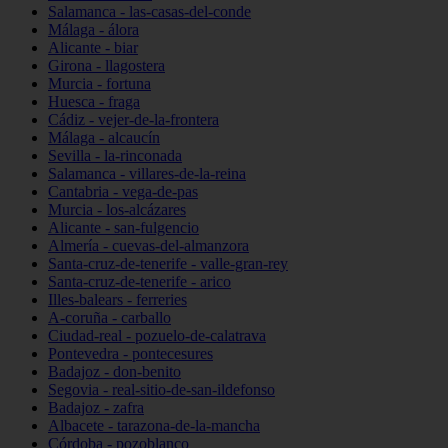
Salamanca - las-casas-del-conde
Málaga - álora
Alicante - biar
Girona - llagostera
Murcia - fortuna
Huesca - fraga
Cádiz - vejer-de-la-frontera
Málaga - alcaucín
Sevilla - la-rinconada
Salamanca - villares-de-la-reina
Cantabria - vega-de-pas
Murcia - los-alcázares
Alicante - san-fulgencio
Almería - cuevas-del-almanzora
Santa-cruz-de-tenerife - valle-gran-rey
Santa-cruz-de-tenerife - arico
Illes-balears - ferreries
A-coruña - carballo
Ciudad-real - pozuelo-de-calatrava
Pontevedra - pontecesures
Badajoz - don-benito
Segovia - real-sitio-de-san-ildefonso
Badajoz - zafra
Albacete - tarazona-de-la-mancha
Córdoba - pozoblanco