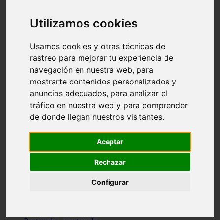
Valencia - valencia
Málaga - nerja
Utilizamos cookies
Girona - blanes
A-coruña - santiago-de-compostela
Málaga - marbella
Usamos cookies y otras técnicas de
Tarragona - tarragona
rastreo para mejorar tu experiencia de
Asturias - gijón
navegación en nuestra web, para
Girona - figueres
Alicante - santa-pola
mostrarte contenidos personalizados y
Madrid - leganés
anuncios adecuados, para analizar el
Almería - roquetas-de-mar
tráfico en nuestra web y para comprender
Girona - tossa-de-mar
Barcelona - sant-cugat-del-vallès
de donde llegan nuestros visitantes.
Alicante - l39alfàs-del-pi
Barcelona - vilanova-i-la-geltrú
Illes-balears - alcúdia
Aceptar
Castellón - peñíscola
Barcelona - mataró
Rechazar
ávila - ávila
Illes-balears - sant-antoni-de-portmany
Configurar
Illes-balears - sant-josep-de-sa-talaia
Tarragona - reus
Barcelona - badalona
Santa-cruz-de-tenerife - san-cristóbal-de-la-laguna