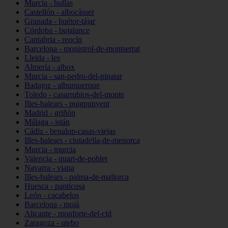
Murcia - bullas
Castellón - albocàsser
Granada - huétor-tájar
Córdoba - bujalance
Cantabria - reocín
Barcelona - monistrol-de-montserrat
Lleida - les
Almería - albox
Murcia - san-pedro-del-pinatar
Badajoz - alburquerque
Toledo - casarrubios-del-monte
Illes-balears - puigpunyent
Madrid - griñón
Málaga - istán
Cádiz - benalup-casas-viejas
Illes-balears - ciutadella-de-menorca
Murcia - murcia
Valencia - quart-de-poblet
Navarra - viana
Illes-balears - palma-de-mallorca
Huesca - panticosa
León - cacabelos
Barcelona - moià
Alicante - monforte-del-cid
Zaragoza - utebo