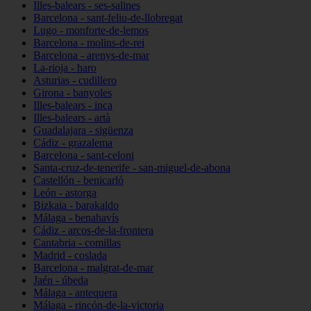
Illes-balears - ses-salines
Barcelona - sant-feliu-de-llobregat
Lugo - monforte-de-lemos
Barcelona - molins-de-rei
Barcelona - arenys-de-mar
La-rioja - haro
Asturias - cudillero
Girona - banyoles
Illes-balears - inca
Illes-balears - artà
Guadalajara - sigüenza
Cádiz - grazalema
Barcelona - sant-celoni
Santa-cruz-de-tenerife - san-miguel-de-abona
Castellón - benicarló
León - astorga
Bizkaia - barakaldo
Málaga - benahavís
Cádiz - arcos-de-la-frontera
Cantabria - comillas
Madrid - coslada
Barcelona - malgrat-de-mar
Jaén - úbeda
Málaga - antequera
Málaga - rincón-de-la-victoria