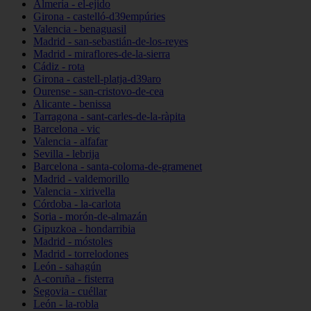
Almería - el-ejido
Girona - castelló-d39empúries
Valencia - benaguasil
Madrid - san-sebastián-de-los-reyes
Madrid - miraflores-de-la-sierra
Cádiz - rota
Girona - castell-platja-d39aro
Ourense - san-cristovo-de-cea
Alicante - benissa
Tarragona - sant-carles-de-la-ràpita
Barcelona - vic
Valencia - alfafar
Sevilla - lebrija
Barcelona - santa-coloma-de-gramenet
Madrid - valdemorillo
Valencia - xirivella
Córdoba - la-carlota
Soria - morón-de-almazán
Gipuzkoa - hondarribia
Madrid - móstoles
Madrid - torrelodones
León - sahagún
A-coruña - fisterra
Segovia - cuéllar
León - la-robla