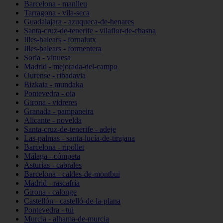
Barcelona - manlleu
Tarragona - vila-seca
Guadalajara - azuqueca-de-henares
Santa-cruz-de-tenerife - vilaflor-de-chasna
Illes-balears - fornalutx
Illes-balears - formentera
Soria - vinuesa
Madrid - mejorada-del-campo
Ourense - ribadavia
Bizkaia - mundaka
Pontevedra - oia
Girona - vidreres
Granada - pampaneira
Alicante - novelda
Santa-cruz-de-tenerife - adeje
Las-palmas - santa-lucía-de-tirajana
Barcelona - ripollet
Málaga - cómpeta
Asturias - cabrales
Barcelona - caldes-de-montbui
Madrid - rascafría
Girona - calonge
Castellón - castelló-de-la-plana
Pontevedra - tui
Murcia - alhama-de-murcia