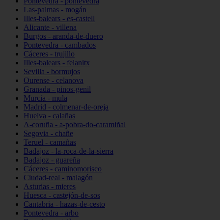
Pontevedra - pontevedra
Las-palmas - mogán
Illes-balears - es-castell
Alicante - villena
Burgos - aranda-de-duero
Pontevedra - cambados
Cáceres - trujillo
Illes-balears - felanitx
Sevilla - bormujos
Ourense - celanova
Granada - pinos-genil
Murcia - mula
Madrid - colmenar-de-oreja
Huelva - calañas
A-coruña - a-pobra-do-caramiñal
Segovia - chañe
Teruel - camañas
Badajoz - la-roca-de-la-sierra
Badajoz - guareña
Cáceres - caminomorisco
Ciudad-real - malagón
Asturias - mieres
Huesca - castejón-de-sos
Cantabria - hazas-de-cesto
Pontevedra - arbo