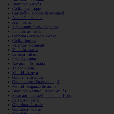
Barcelona - navàs
Cádiz - san-roque
Castellón - la-pobla-de-benifassà
A-coruña - cambre
Jaén - bailén
Jaén - santisteban-del-puerto
Las-palmas - telde
Granada - cenes-de-la-vega
Cádiz - bornos
Valencia - bocairent
Valencia - sueca
La-rioja - alfaro
Sevilla - osuna
Navarra - ribaforada
Toledo - urda
Madrid - lozoya
Girona - argelaguer
Girona - torroella-de-montgrí
Madrid - daganzo-de-arriba
Barcelona - sant-quirze-del-vallès
Salamanca - castellanos-de-moriscos
Zaragoza - caspe
Gipuzkoa - beasain
Gipuzkoa - tolosa
Castellón - nules