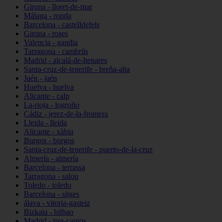
Girona - lloret-de-mar
Málaga - ronda
Barcelona - castelldefels
Girona - roses
Valencia - gandia
Tarragona - cambrils
Madrid - alcalá-de-henares
Santa-cruz-de-tenerife - breña-alta
Jaén - jaén
Huelva - huelva
Alicante - calp
La-rioja - logroño
Cádiz - jerez-de-la-frontera
Lleida - lleida
Alicante - xàbia
Burgos - burgos
Santa-cruz-de-tenerife - puerto-de-la-cruz
Almería - almería
Barcelona - terrassa
Tarragona - salou
Toledo - toledo
Barcelona - sitges
álava - vitoria-gasteiz
Bizkaia - bilbao
Madrid - tres-cantos