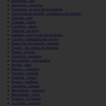
Barcelona - teià
Barcelona - casserres
Tarragona - la-torre-de-fontaubella
Santa-cruz-de-tenerife - la-matanza-de-acentejo
Almería - enix
Granada - castril
Castellón - altura
Valencia - picanya
Badajoz - san-vicente-de-alcántara
Cáceres - malpartida-de-cáceres
Santa-cruz-de-tenerife - frontera
Toledo - las-ventas-de-retamosa
Teruel - alcorisa
Zaragoza - zaragoza
Illes-balears - maó-mahón
Sevilla - pilas
Murcia - cartagena
Navarra - castejón
Valencia - sedaví
Huesca - sariñena
Cantabria - limpias
Illes-balears - santanyí
Illes-balears - selva
Segovia - el-espinar
A-coruña - negreira