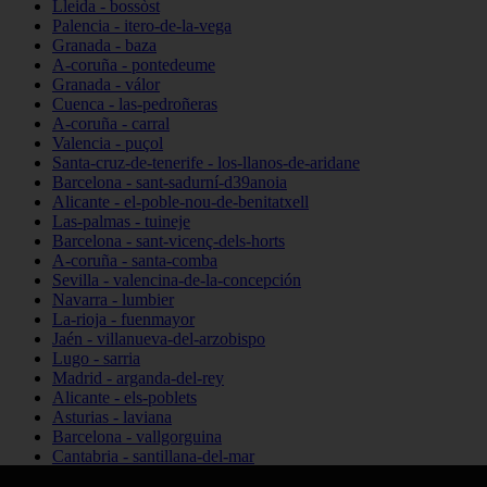
Lleida - bossòst
Palencia - itero-de-la-vega
Granada - baza
A-coruña - pontedeume
Granada - válor
Cuenca - las-pedroñeras
A-coruña - carral
Valencia - puçol
Santa-cruz-de-tenerife - los-llanos-de-aridane
Barcelona - sant-sadurní-d39anoia
Alicante - el-poble-nou-de-benitatxell
Las-palmas - tuineje
Barcelona - sant-vicenç-dels-horts
A-coruña - santa-comba
Sevilla - valencina-de-la-concepción
Navarra - lumbier
La-rioja - fuenmayor
Jaén - villanueva-del-arzobispo
Lugo - sarria
Madrid - arganda-del-rey
Alicante - els-poblets
Asturias - laviana
Barcelona - vallgorguina
Cantabria - santillana-del-mar
Zamora - santa-maría-de-la-vega