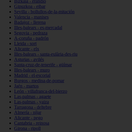
Bizkaia - erandio
Gipuzkoa - eibar
Sevilla - bollullos-de-la-mitación
Valencia - manises
Badajoz - llerena
Illes-balears - es-mercadal
Segovia - pedraza
A-coruña - padrón
Lleida - sort
Alicante - elx
Illes-balears - santa-eulària-des-riu
Asturias - avilés
Santa-cruz-de-tenerife - güímar
Illes-balears - muro
Madrid - el-escorial
Burgos - medina-de-pomar
Jaén - martos
León - villafranca-del-bierzo
Las-palmas - agaete
Las-palmas - yaiza
Tarragona - deltebre
Almería - níjar
Alicante - pego
Cantabria - reinosa
Girona - ripoll