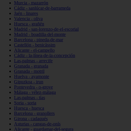
Murcia - mazarrón
Cádiz - sanlúcar-de-barrameda
Jaén - linares
Valencia - oliva
Huesca - grañén
Madrid - san-lorenzo-de-el-escorial
Madrid - boadilla-del-monte
Barcelona - pineda-de-mar
Castellón - benicàssim
Alicante - el-campello
Cádiz - la-línea-de-la-concepción
Las-palmas - arrecife
Granada - granada
Granada - motril
Huelva - ayamonte
Gipuzkoa - irun
Pontevedra - o-grove
Málaga - vélez-málaga
Las-palmas - tías
Soria - soria
Huesca - huesca
Barcelona - granollers
Girona - cadaqués
Asturias - cangas-de-onís
Alicante - guardamar-del-segura