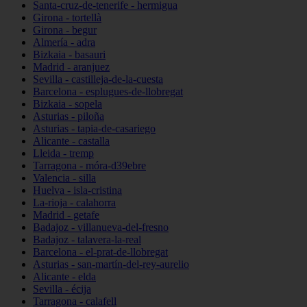
Santa-cruz-de-tenerife - hermigua
Girona - tortellà
Girona - begur
Almería - adra
Bizkaia - basauri
Madrid - aranjuez
Sevilla - castilleja-de-la-cuesta
Barcelona - esplugues-de-llobregat
Bizkaia - sopela
Asturias - piloña
Asturias - tapia-de-casariego
Alicante - castalla
Lleida - tremp
Tarragona - móra-d39ebre
Valencia - silla
Huelva - isla-cristina
La-rioja - calahorra
Madrid - getafe
Badajoz - villanueva-del-fresno
Badajoz - talavera-la-real
Barcelona - el-prat-de-llobregat
Asturias - san-martín-del-rey-aurelio
Alicante - elda
Sevilla - écija
Tarragona - calafell