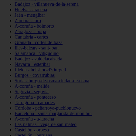
Badajoz - villanueva-de-la-serena
Huelva - aracena
Jaén - mengíbar
Zamora - toro
A-coruña - boimorto
Zaragoza - borja
Cantabria - cartes
Granada - cortes-de-baza
Illes-balears - sant-joan
Salamanca - vitigudino
Badajoz - valdelacalzada
Navarra - esteribar
Lleida - bell-lloc-d39urgell
Burgos - covarrubias
Soria - burgo-de-osma-ciudad-de-osma
A-coruña - melide
Segovia - segovia
A-coruña - ponteceso
Tarragona - camarles
Córdoba - peñarroya-pueblonuevo
Barcelona - santa-margarida-de-montbui
A-coruña - a-laracha
Las-palmas - vega-de-san-mateo
Castellón - orpesa
Castellón - burriana