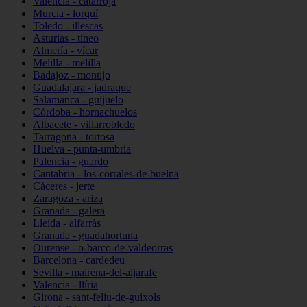
Valencia - catarroja
Murcia - lorquí
Toledo - illescas
Asturias - tineo
Almería - vícar
Melilla - melilla
Badajoz - montijo
Guadalajara - jadraque
Salamanca - guijuelo
Córdoba - hornachuelos
Albacete - villarrobledo
Tarragona - tortosa
Huelva - punta-umbría
Palencia - guardo
Cantabria - los-corrales-de-buelna
Cáceres - jerte
Zaragoza - ariza
Granada - galera
Lleida - alfarràs
Granada - guadahortuna
Ourense - o-barco-de-valdeorras
Barcelona - cardedeu
Sevilla - mairena-del-aljarafe
Valencia - llíria
Girona - sant-feliu-de-guíxols