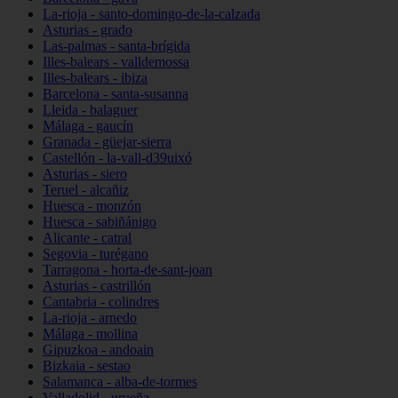
La-rioja - santo-domingo-de-la-calzada
Asturias - grado
Las-palmas - santa-brígida
Illes-balears - valldemossa
Illes-balears - ibiza
Barcelona - santa-susanna
Lleida - balaguer
Málaga - gaucín
Granada - güejar-sierra
Castellón - la-vall-d39uixó
Asturias - siero
Teruel - alcañiz
Huesca - monzón
Huesca - sabiñánigo
Alicante - catral
Segovia - turégano
Tarragona - horta-de-sant-joan
Asturias - castrillón
Cantabria - colindres
La-rioja - arnedo
Málaga - mollina
Gipuzkoa - andoain
Bizkaia - sestao
Salamanca - alba-de-tormes
Valladolid - urueña