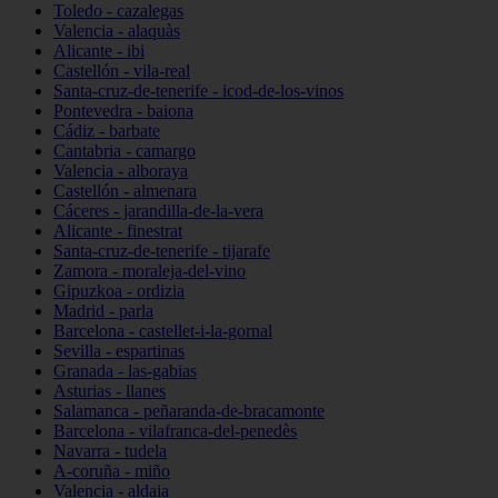
Toledo - cazalegas
Valencia - alaquàs
Alicante - ibi
Castellón - vila-real
Santa-cruz-de-tenerife - icod-de-los-vinos
Pontevedra - baiona
Cádiz - barbate
Cantabria - camargo
Valencia - alboraya
Castellón - almenara
Cáceres - jarandilla-de-la-vera
Alicante - finestrat
Santa-cruz-de-tenerife - tijarafe
Zamora - moraleja-del-vino
Gipuzkoa - ordizia
Madrid - parla
Barcelona - castellet-i-la-gornal
Sevilla - espartinas
Granada - las-gabias
Asturias - llanes
Salamanca - peñaranda-de-bracamonte
Barcelona - vilafranca-del-penedès
Navarra - tudela
A-coruña - miño
Valencia - aldaia