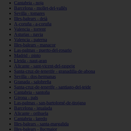
Cantabria - noja
Barcelona - mollet-del-vallès
Sevilla - tomares
Illes-balears - deià
A-coruña - a-coruña
Valencia - torrent
Asturias - navia
Valencia - paterna
Illes-balears - manacor
Las-palmas - puerto-del-rosario
Madrid - pinto
Lleida - naut-aran
Alicante - sant-vicent-del-raspeig
Santa-cruz-de-tenerife - granadilla-de-abona
Sevilla - dos-hermanas
Granada - salobreña
Santa-cruz-de-tenerife - santiago-del-teide
Cantabria - santoña
Girona - pals
Las-palmas - san-bartolomé-de-tirajana
Barcelona - igualada
Alicante - orihuela
Cantabria - laredo
Illes-balears - santa-margalida
Illes-balears - llucmajor