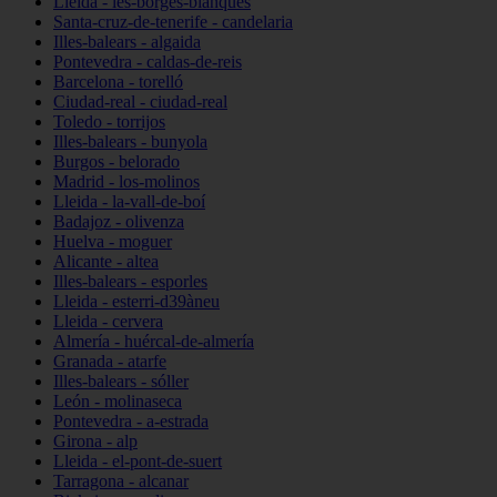
Lleida - les-borges-blanques
Santa-cruz-de-tenerife - candelaria
Illes-balears - algaida
Pontevedra - caldas-de-reis
Barcelona - torelló
Ciudad-real - ciudad-real
Toledo - torrijos
Illes-balears - bunyola
Burgos - belorado
Madrid - los-molinos
Lleida - la-vall-de-boí
Badajoz - olivenza
Huelva - moguer
Alicante - altea
Illes-balears - esporles
Lleida - esterri-d39àneu
Lleida - cervera
Almería - huércal-de-almería
Granada - atarfe
Illes-balears - sóller
León - molinaseca
Pontevedra - a-estrada
Girona - alp
Lleida - el-pont-de-suert
Tarragona - alcanar