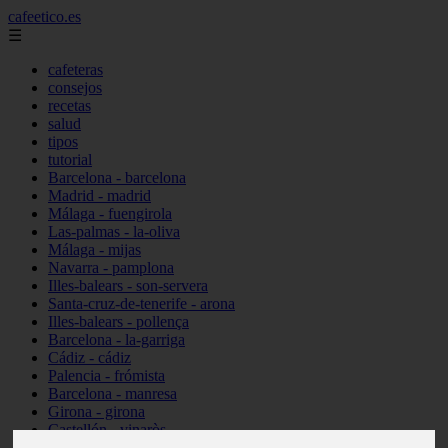
cafeetico.es
☰
cafeteras
consejos
recetas
salud
tipos
tutorial
Barcelona - barcelona
Madrid - madrid
Málaga - fuengirola
Las-palmas - la-oliva
Málaga - mijas
Navarra - pamplona
Illes-balears - son-servera
Santa-cruz-de-tenerife - arona
Illes-balears - pollença
Barcelona - la-garriga
Cádiz - cádiz
Palencia - frómista
Barcelona - manresa
Girona - girona
Castellón - vinaròs
Illes-balears - capdepera