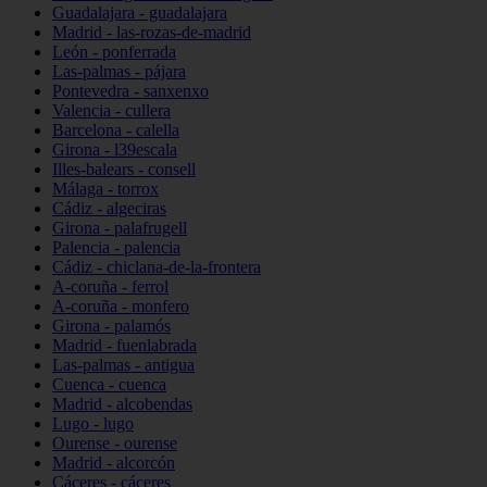
Guadalajara - guadalajara
Madrid - las-rozas-de-madrid
León - ponferrada
Las-palmas - pájara
Pontevedra - sanxenxo
Valencia - cullera
Barcelona - calella
Girona - l39escala
Illes-balears - consell
Málaga - torrox
Cádiz - algeciras
Girona - palafrugell
Palencia - palencia
Cádiz - chiclana-de-la-frontera
A-coruña - ferrol
A-coruña - monfero
Girona - palamós
Madrid - fuenlabrada
Las-palmas - antigua
Cuenca - cuenca
Madrid - alcobendas
Lugo - lugo
Ourense - ourense
Madrid - alcorcón
Cáceres - cáceres