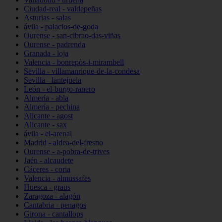
Ciudad-real - valdepeñas
Asturias - salas
ávila - palacios-de-goda
Ourense - san-cibrao-das-viñas
Ourense - padrenda
Granada - loja
Valencia - bonrepòs-i-mirambell
Sevilla - villamanrique-de-la-condesa
Sevilla - lantejuela
León - el-burgo-ranero
Almería - abla
Almería - pechina
Alicante - agost
Alicante - sax
ávila - el-arenal
Madrid - aldea-del-fresno
Ourense - a-pobra-de-trives
Jaén - alcaudete
Cáceres - coria
Valencia - almussafes
Huesca - graus
Zaragoza - alagón
Cantabria - penagos
Girona - cantallops