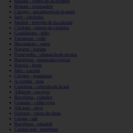
Málaga - cortes-de-la-frontera
Bizkaia - portugalete
Cáceres - navalmoral-de-la-mata
Jaén - cárcheles
Madrid - torrejón-de-la-calzada
Córdoba - priego-de-córdoba
Guadalajara - trillo
Tarragona - valls
Illes-balears - sineu
Navarra - burlata
Pontevedra - vilagarcía-de-arousa
Barcelona - montcada-i-reixac
Huesca - broto
Jaén - cazorla
Cáceres - guadalupe
A-coruña - noia
Cantabria - cabezón-de-la-sal
Albacete - socovos
Barcelona - cubelles
Granada - cúllar-vega
Alicante - alcoi
Ourense - xinzo-de-limia
Girona - salt
Barcelona - sabadell
Ciudad-real - tomelloso