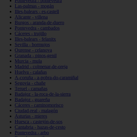
Pontevedra - pontevedra
Las-palmas - mogán
Illes-balears - es-castell
Alicante - villena
Burgos - aranda-de-duero
Pontevedra - cambados
Cáceres - trujillo
Illes-balears - felanitx
Sevilla - bormujos
Ourense - celanova
Granada - pinos-genil
Murcia - mula
Madrid - colmenar-de-oreja
Huelva - calañas
A-coruña - a-pobra-do-caramiñal
Segovia - chañe
Teruel - camañas
Badajoz - la-roca-de-la-sierra
Badajoz - guareña
Cáceres - caminomorisco
Ciudad-real - malagón
Asturias - mieres
Huesca - castejón-de-sos
Cantabria - hazas-de-cesto
Pontevedra - arbo