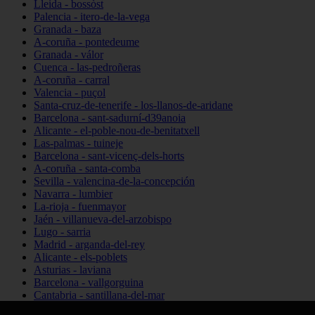
Lleida - bossòst
Palencia - itero-de-la-vega
Granada - baza
A-coruña - pontedeume
Granada - válor
Cuenca - las-pedroñeras
A-coruña - carral
Valencia - puçol
Santa-cruz-de-tenerife - los-llanos-de-aridane
Barcelona - sant-sadurní-d39anoia
Alicante - el-poble-nou-de-benitatxell
Las-palmas - tuineje
Barcelona - sant-vicenç-dels-horts
A-coruña - santa-comba
Sevilla - valencina-de-la-concepción
Navarra - lumbier
La-rioja - fuenmayor
Jaén - villanueva-del-arzobispo
Lugo - sarria
Madrid - arganda-del-rey
Alicante - els-poblets
Asturias - laviana
Barcelona - vallgorguina
Cantabria - santillana-del-mar
Zamora - santa-maría-de-la-vega