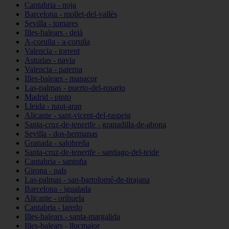
Cantabria - noja
Barcelona - mollet-del-vallès
Sevilla - tomares
Illes-balears - deià
A-coruña - a-coruña
Valencia - torrent
Asturias - navia
Valencia - paterna
Illes-balears - manacor
Las-palmas - puerto-del-rosario
Madrid - pinto
Lleida - naut-aran
Alicante - sant-vicent-del-raspeig
Santa-cruz-de-tenerife - granadilla-de-abona
Sevilla - dos-hermanas
Granada - salobreña
Santa-cruz-de-tenerife - santiago-del-teide
Cantabria - santoña
Girona - pals
Las-palmas - san-bartolomé-de-tirajana
Barcelona - igualada
Alicante - orihuela
Cantabria - laredo
Illes-balears - santa-margalida
Illes-balears - llucmajor