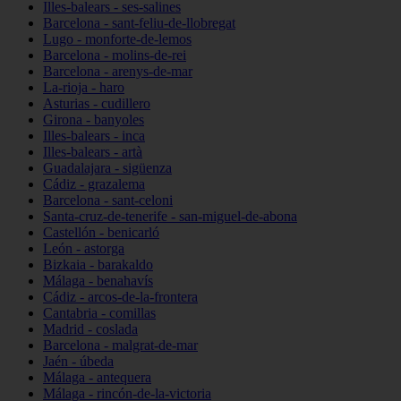
Illes-balears - ses-salines
Barcelona - sant-feliu-de-llobregat
Lugo - monforte-de-lemos
Barcelona - molins-de-rei
Barcelona - arenys-de-mar
La-rioja - haro
Asturias - cudillero
Girona - banyoles
Illes-balears - inca
Illes-balears - artà
Guadalajara - sigüenza
Cádiz - grazalema
Barcelona - sant-celoni
Santa-cruz-de-tenerife - san-miguel-de-abona
Castellón - benicarló
León - astorga
Bizkaia - barakaldo
Málaga - benahavís
Cádiz - arcos-de-la-frontera
Cantabria - comillas
Madrid - coslada
Barcelona - malgrat-de-mar
Jaén - úbeda
Málaga - antequera
Málaga - rincón-de-la-victoria