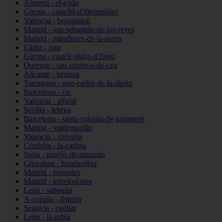
Almería - el-ejido
Girona - castelló-d39empúries
Valencia - benaguasil
Madrid - san-sebastián-de-los-reyes
Madrid - miraflores-de-la-sierra
Cádiz - rota
Girona - castell-platja-d39aro
Ourense - san-cristovo-de-cea
Alicante - benissa
Tarragona - sant-carles-de-la-ràpita
Barcelona - vic
Valencia - alfafar
Sevilla - lebrija
Barcelona - santa-coloma-de-gramenet
Madrid - valdemorillo
Valencia - xirivella
Córdoba - la-carlota
Soria - morón-de-almazán
Gipuzkoa - hondarribia
Madrid - móstoles
Madrid - torrelodones
León - sahagún
A-coruña - fisterra
Segovia - cuéllar
León - la-robla