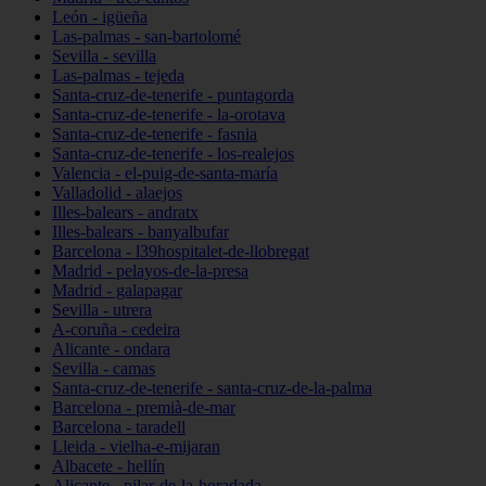
León - igüeña
Las-palmas - san-bartolomé
Sevilla - sevilla
Las-palmas - tejeda
Santa-cruz-de-tenerife - puntagorda
Santa-cruz-de-tenerife - la-orotava
Santa-cruz-de-tenerife - fasnia
Santa-cruz-de-tenerife - los-realejos
Valencia - el-puig-de-santa-maría
Valladolid - alaejos
Illes-balears - andratx
Illes-balears - banyalbufar
Barcelona - l39hospitalet-de-llobregat
Madrid - pelayos-de-la-presa
Madrid - galapagar
Sevilla - utrera
A-coruña - cedeira
Alicante - ondara
Sevilla - camas
Santa-cruz-de-tenerife - santa-cruz-de-la-palma
Barcelona - premià-de-mar
Barcelona - taradell
Lleida - vielha-e-mijaran
Albacete - hellín
Alicante - pilar-de-la-horadada