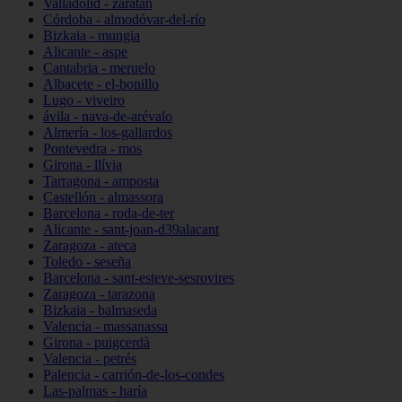
Valladolid - zaratán
Córdoba - almodóvar-del-río
Bizkaia - mungia
Alicante - aspe
Cantabria - meruelo
Albacete - el-bonillo
Lugo - viveiro
ávila - nava-de-arévalo
Almería - los-gallardos
Pontevedra - mos
Girona - llívia
Tarragona - amposta
Castellón - almassora
Barcelona - roda-de-ter
Alicante - sant-joan-d39alacant
Zaragoza - ateca
Toledo - seseña
Barcelona - sant-esteve-sesrovires
Zaragoza - tarazona
Bizkaia - balmaseda
Valencia - massanassa
Girona - puigcerdà
Valencia - petrés
Palencia - carrión-de-los-condes
Las-palmas - haría