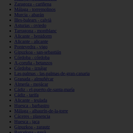
Zaragoza - cariñena
Málaga - torremolinos
Murcia - abarán
Illes-balears - calvià
Asturias - oviedo
Tarragona - montblanc
Alicante - benidorm
Alicante - alicante
Pontevedra - vigo
Gipuzkoa - san-sebastián
Córdoba - córdoba
A-coruña - betanzos
Córdoba - iznájar
Las-palmas - las-palmas-de-gran-canaria
Granada - almuñécar
Almería - mojácar
Cádiz - el-puerto-de-santa-maría
Cádiz - tarifa
Alicante - teulada
Huesca - barbastro
Málaga - alhaurín-de-la-torre
Cáceres - plasencia
Huesca - jaca
Gipuzkoa - zarautz
Barcelona - gavà