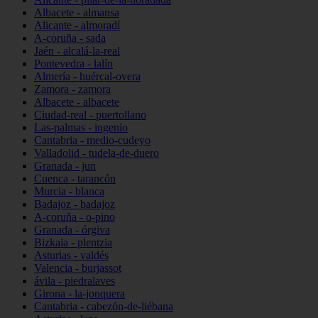
Albacete - almansa
Alicante - almoradí
A-coruña - sada
Jaén - alcalá-la-real
Pontevedra - lalín
Almería - huércal-overa
Zamora - zamora
Albacete - albacete
Ciudad-real - puertollano
Las-palmas - ingenio
Cantabria - medio-cudeyo
Valladolid - tudela-de-duero
Granada - jun
Cuenca - tarancón
Murcia - blanca
Badajoz - badajoz
A-coruña - o-pino
Granada - órgiva
Bizkaia - plentzia
Asturias - valdés
Valencia - burjassot
ávila - piedralaves
Girona - la-jonquera
Cantabria - cabezón-de-liébana