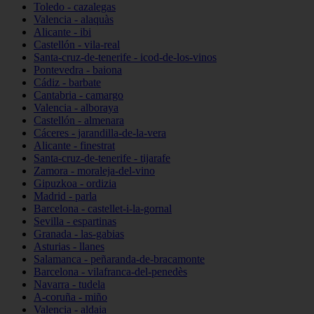
Toledo - cazalegas
Valencia - alaquàs
Alicante - ibi
Castellón - vila-real
Santa-cruz-de-tenerife - icod-de-los-vinos
Pontevedra - baiona
Cádiz - barbate
Cantabria - camargo
Valencia - alboraya
Castellón - almenara
Cáceres - jarandilla-de-la-vera
Alicante - finestrat
Santa-cruz-de-tenerife - tijarafe
Zamora - moraleja-del-vino
Gipuzkoa - ordizia
Madrid - parla
Barcelona - castellet-i-la-gornal
Sevilla - espartinas
Granada - las-gabias
Asturias - llanes
Salamanca - peñaranda-de-bracamonte
Barcelona - vilafranca-del-penedès
Navarra - tudela
A-coruña - miño
Valencia - aldaia