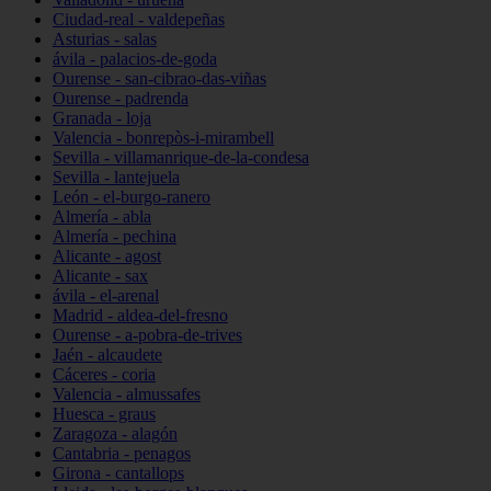
Ciudad-real - valdepeñas
Asturias - salas
ávila - palacios-de-goda
Ourense - san-cibrao-das-viñas
Ourense - padrenda
Granada - loja
Valencia - bonrepòs-i-mirambell
Sevilla - villamanrique-de-la-condesa
Sevilla - lantejuela
León - el-burgo-ranero
Almería - abla
Almería - pechina
Alicante - agost
Alicante - sax
ávila - el-arenal
Madrid - aldea-del-fresno
Ourense - a-pobra-de-trives
Jaén - alcaudete
Cáceres - coria
Valencia - almussafes
Huesca - graus
Zaragoza - alagón
Cantabria - penagos
Girona - cantallops