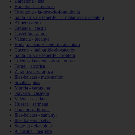
Barcelona - teià
Barcelona - casserres
Tarragona - la-torre-de-fontaubella
Santa-cruz-de-tenerife - la-matanza-de-acentejo
Almería - enix
Granada - castril
Castellón - altura
Valencia - picanya
Badajoz - san-vicente-de-alcántara
Cáceres - malpartida-de-cáceres
Santa-cruz-de-tenerife - frontera
Toledo - las-ventas-de-retamosa
Teruel - alcorisa
Zaragoza - zaragoza
Illes-balears - maó-mahón
Sevilla - pilas
Murcia - cartagena
Navarra - castejón
Valencia - sedaví
Huesca - sariñena
Cantabria - limpias
Illes-balears - santanyí
Illes-balears - selva
Segovia - el-espinar
A-coruña - negreira