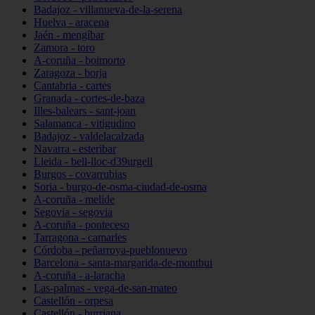
Badajoz - villanueva-de-la-serena
Huelva - aracena
Jaén - mengíbar
Zamora - toro
A-coruña - boimorto
Zaragoza - borja
Cantabria - cartes
Granada - cortes-de-baza
Illes-balears - sant-joan
Salamanca - vitigudino
Badajoz - valdelacalzada
Navarra - esteribar
Lleida - bell-lloc-d39urgell
Burgos - covarrubias
Soria - burgo-de-osma-ciudad-de-osma
A-coruña - melide
Segovia - segovia
A-coruña - ponteceso
Tarragona - camarles
Córdoba - peñarroya-pueblonuevo
Barcelona - santa-margarida-de-montbui
A-coruña - a-laracha
Las-palmas - vega-de-san-mateo
Castellón - orpesa
Castellón - burriana