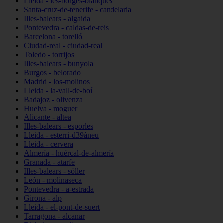
Lleida - les-borges-blanques
Santa-cruz-de-tenerife - candelaria
Illes-balears - algaida
Pontevedra - caldas-de-reis
Barcelona - torelló
Ciudad-real - ciudad-real
Toledo - torrijos
Illes-balears - bunyola
Burgos - belorado
Madrid - los-molinos
Lleida - la-vall-de-boí
Badajoz - olivenza
Huelva - moguer
Alicante - altea
Illes-balears - esporles
Lleida - esterri-d39àneu
Lleida - cervera
Almería - huércal-de-almería
Granada - atarfe
Illes-balears - sóller
León - molinaseca
Pontevedra - a-estrada
Girona - alp
Lleida - el-pont-de-suert
Tarragona - alcanar