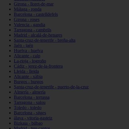
Girona - lloret-de-mar
Málaga - ronda
Barcelona - castelldefels
Girona - roses
Valencia - gandia
Tarragona - cambrils
Madrid - alcalá-de-henares
Santa-cruz-de-tenerife - breña-alta
Jaén - jaén
Huelva - huelva
Alicante - calp
La-rioja - logroño
Cádiz - jerez-de-la-frontera
Lleida - lleida
Alicante - xàbia
Burgos - burgos
Santa-cruz-de-tenerife - puerto-de-la-cruz
Almería - almería
Barcelona - terrassa
Tarragona - salou
Toledo - toledo
Barcelona - sitges
álava - vitoria-gasteiz
Bizkaia - bilbao
Madrid - tres-cantos