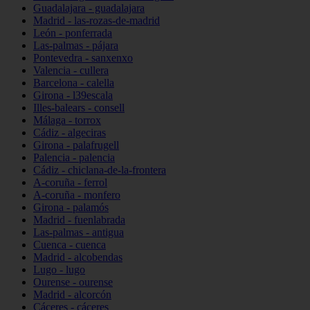
Guadalajara - guadalajara
Madrid - las-rozas-de-madrid
León - ponferrada
Las-palmas - pájara
Pontevedra - sanxenxo
Valencia - cullera
Barcelona - calella
Girona - l39escala
Illes-balears - consell
Málaga - torrox
Cádiz - algeciras
Girona - palafrugell
Palencia - palencia
Cádiz - chiclana-de-la-frontera
A-coruña - ferrol
A-coruña - monfero
Girona - palamós
Madrid - fuenlabrada
Las-palmas - antigua
Cuenca - cuenca
Madrid - alcobendas
Lugo - lugo
Ourense - ourense
Madrid - alcorcón
Cáceres - cáceres