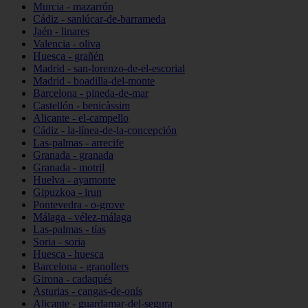
Murcia - mazarrón
Cádiz - sanlúcar-de-barrameda
Jaén - linares
Valencia - oliva
Huesca - grañén
Madrid - san-lorenzo-de-el-escorial
Madrid - boadilla-del-monte
Barcelona - pineda-de-mar
Castellón - benicàssim
Alicante - el-campello
Cádiz - la-línea-de-la-concepción
Las-palmas - arrecife
Granada - granada
Granada - motril
Huelva - ayamonte
Gipuzkoa - irun
Pontevedra - o-grove
Málaga - vélez-málaga
Las-palmas - tías
Soria - soria
Huesca - huesca
Barcelona - granollers
Girona - cadaqués
Asturias - cangas-de-onís
Alicante - guardamar-del-segura