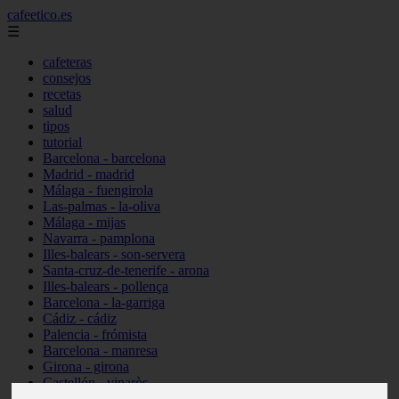
cafeetico.es
☰
cafeteras
consejos
recetas
salud
tipos
tutorial
Barcelona - barcelona
Madrid - madrid
Málaga - fuengirola
Las-palmas - la-oliva
Málaga - mijas
Navarra - pamplona
Illes-balears - son-servera
Santa-cruz-de-tenerife - arona
Illes-balears - pollença
Barcelona - la-garriga
Cádiz - cádiz
Palencia - frómista
Barcelona - manresa
Girona - girona
Castellón - vinaròs
Illes-balears - capdepera