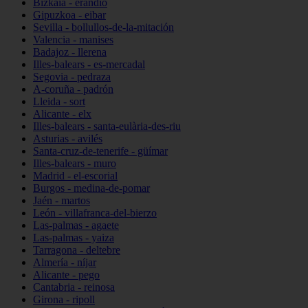
Bizkaia - erandio
Gipuzkoa - eibar
Sevilla - bollullos-de-la-mitación
Valencia - manises
Badajoz - llerena
Illes-balears - es-mercadal
Segovia - pedraza
A-coruña - padrón
Lleida - sort
Alicante - elx
Illes-balears - santa-eulària-des-riu
Asturias - avilés
Santa-cruz-de-tenerife - güímar
Illes-balears - muro
Madrid - el-escorial
Burgos - medina-de-pomar
Jaén - martos
León - villafranca-del-bierzo
Las-palmas - agaete
Las-palmas - yaiza
Tarragona - deltebre
Almería - níjar
Alicante - pego
Cantabria - reinosa
Girona - ripoll