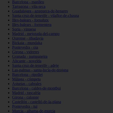
Barcelona - manlleu
Tarragona - vila-seca
Guadalajara - azuqueca-de-henares
Santa-cruz-de-tenerife - vilaflor-de-chasna
Illes-balears - fornalutx
Illes-balears - formentera
Soria - vinuesa
Madrid - mejorada-del-campo
Ourense - ribadavia
Bizkaia - mundaka
Pontevedra - oia
Girona - vidreres
Granada - pampaneira
Alicante - novelda
Santa-cruz-de-tenerife - adeje
Las-palmas - santa-lucía-de-tirajana
Barcelona - ripollet
Málaga - cómpeta
Asturias - cabrales
Barcelona - caldes-de-montbui
Madrid - rascafría
Girona - calonge
Castellón - castelló-de-la-plana
Pontevedra - tui
Murcia - alhama-de-murcia