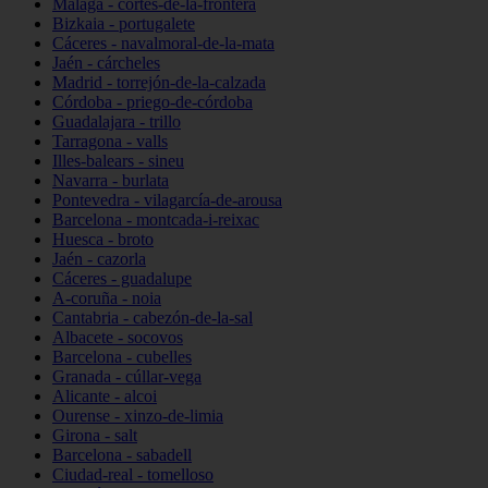
Málaga - cortes-de-la-frontera
Bizkaia - portugalete
Cáceres - navalmoral-de-la-mata
Jaén - cárcheles
Madrid - torrejón-de-la-calzada
Córdoba - priego-de-córdoba
Guadalajara - trillo
Tarragona - valls
Illes-balears - sineu
Navarra - burlata
Pontevedra - vilagarcía-de-arousa
Barcelona - montcada-i-reixac
Huesca - broto
Jaén - cazorla
Cáceres - guadalupe
A-coruña - noia
Cantabria - cabezón-de-la-sal
Albacete - socovos
Barcelona - cubelles
Granada - cúllar-vega
Alicante - alcoi
Ourense - xinzo-de-limia
Girona - salt
Barcelona - sabadell
Ciudad-real - tomelloso