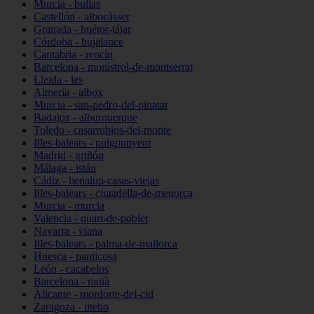
Murcia - bullas
Castellón - albocàsser
Granada - huétor-tájar
Córdoba - bujalance
Cantabria - reocín
Barcelona - monistrol-de-montserrat
Lleida - les
Almería - albox
Murcia - san-pedro-del-pinatar
Badajoz - alburquerque
Toledo - casarrubios-del-monte
Illes-balears - puigpunyent
Madrid - griñón
Málaga - istán
Cádiz - benalup-casas-viejas
Illes-balears - ciutadella-de-menorca
Murcia - murcia
Valencia - quart-de-poblet
Navarra - viana
Illes-balears - palma-de-mallorca
Huesca - panticosa
León - cacabelos
Barcelona - moià
Alicante - monforte-del-cid
Zaragoza - utebo