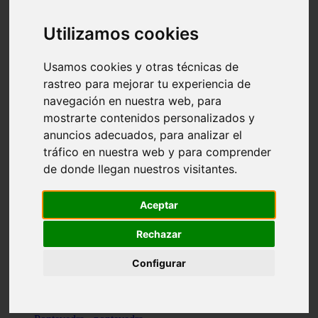
Valencia - valencia
Málaga - nerja
Utilizamos cookies
Girona - blanes
A-coruña - santiago-de-compostela
Málaga - marbella
Usamos cookies y otras técnicas de
Tarragona - tarragona
rastreo para mejorar tu experiencia de
Asturias - gijón
navegación en nuestra web, para
Girona - figueres
Alicante - santa-pola
mostrarte contenidos personalizados y
Madrid - leganés
anuncios adecuados, para analizar el
Almería - roquetas-de-mar
tráfico en nuestra web y para comprender
Girona - tossa-de-mar
Barcelona - sant-cugat-del-vallès
de donde llegan nuestros visitantes.
Alicante - l39alfàs-del-pi
Barcelona - vilanova-i-la-geltrú
Illes-balears - alcúdia
Aceptar
Castellón - peñíscola
Barcelona - mataró
Rechazar
ávila - ávila
Illes-balears - sant-antoni-de-portmany
Configurar
Illes-balears - sant-josep-de-sa-talaia
Tarragona - reus
Barcelona - badalona
Santa-cruz-de-tenerife - san-cristóbal-de-la-laguna