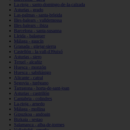
La-rioja - santo-domingo-de-la-calzada
Asturias - grado
Las-palmas - santa-brígida
Illes-balears - valldemossa
Illes-balears - ibiza
Barcelona - santa-susanna
Lleida - balaguer
Málaga - gaucín
Granada - güejar-sierra
Castellón - la-vall-d39uixó
Asturias - siero
Teruel - alcañiz
Huesca - monzón
Huesca - sabiñánigo
Alicante - catral
Segovia - turégano
Tarragona - horta-de-sant-joan
Asturias - castrillón
Cantabria - colindres
La-rioja - arnedo
Málaga - mollina
Gipuzkoa - andoain
Bizkaia - sestao
Salamanca - alba-de-tormes
Valladolid - urueña