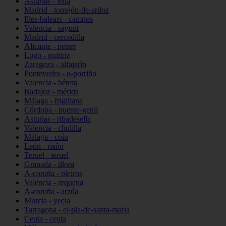
Asturias - lena
Madrid - torrejón-de-ardoz
Illes-balears - campos
Valencia - sagunt
Madrid - cercedilla
Alicante - petrer
Lugo - guitiriz
Zaragoza - alfajarín
Pontevedra - o-porriño
Valencia - bétera
Badajoz - mérida
Málaga - frigiliana
Córdoba - puente-genil
Asturias - ribadesella
Valencia - chulilla
Málaga - coín
León - riaño
Teruel - teruel
Granada - illora
A-coruña - oleiros
Valencia - requena
A-coruña - arzúa
Murcia - yecla
Tarragona - el-pla-de-santa-maria
Ceuta - ceuta