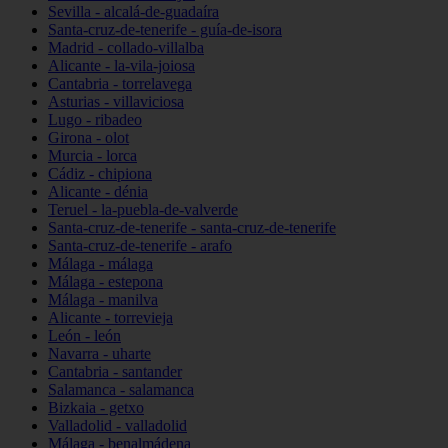
Sevilla - alcalá-de-guadaíra
Santa-cruz-de-tenerife - guía-de-isora
Madrid - collado-villalba
Alicante - la-vila-joiosa
Cantabria - torrelavega
Asturias - villaviciosa
Lugo - ribadeo
Girona - olot
Murcia - lorca
Cádiz - chipiona
Alicante - dénia
Teruel - la-puebla-de-valverde
Santa-cruz-de-tenerife - santa-cruz-de-tenerife
Santa-cruz-de-tenerife - arafo
Málaga - málaga
Málaga - estepona
Málaga - manilva
Alicante - torrevieja
León - león
Navarra - uharte
Cantabria - santander
Salamanca - salamanca
Bizkaia - getxo
Valladolid - valladolid
Málaga - benalmádena