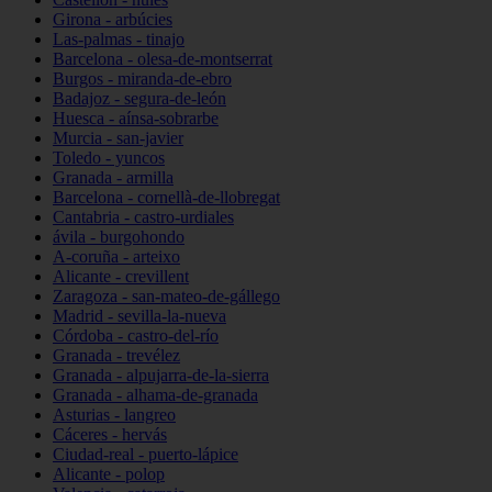
Girona - arbúcies
Las-palmas - tinajo
Barcelona - olesa-de-montserrat
Burgos - miranda-de-ebro
Badajoz - segura-de-león
Huesca - aínsa-sobrarbe
Murcia - san-javier
Toledo - yuncos
Granada - armilla
Barcelona - cornellà-de-llobregat
Cantabria - castro-urdiales
ávila - burgohondo
A-coruña - arteixo
Alicante - crevillent
Zaragoza - san-mateo-de-gállego
Madrid - sevilla-la-nueva
Córdoba - castro-del-río
Granada - trevélez
Granada - alpujarra-de-la-sierra
Granada - alhama-de-granada
Asturias - langreo
Cáceres - hervás
Ciudad-real - puerto-lápice
Alicante - polop