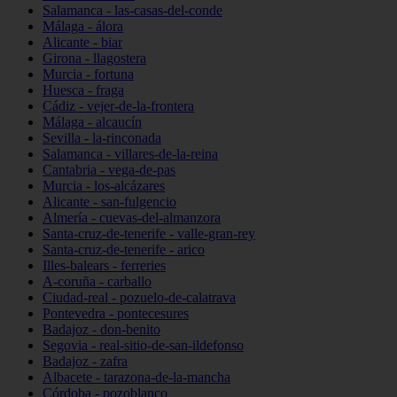
Salamanca - las-casas-del-conde
Málaga - álora
Alicante - biar
Girona - llagostera
Murcia - fortuna
Huesca - fraga
Cádiz - vejer-de-la-frontera
Málaga - alcaucín
Sevilla - la-rinconada
Salamanca - villares-de-la-reina
Cantabria - vega-de-pas
Murcia - los-alcázares
Alicante - san-fulgencio
Almería - cuevas-del-almanzora
Santa-cruz-de-tenerife - valle-gran-rey
Santa-cruz-de-tenerife - arico
Illes-balears - ferreries
A-coruña - carballo
Ciudad-real - pozuelo-de-calatrava
Pontevedra - pontecesures
Badajoz - don-benito
Segovia - real-sitio-de-san-ildefonso
Badajoz - zafra
Albacete - tarazona-de-la-mancha
Córdoba - pozoblanco