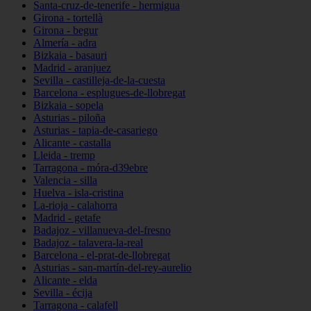
Santa-cruz-de-tenerife - hermigua
Girona - tortellà
Girona - begur
Almería - adra
Bizkaia - basauri
Madrid - aranjuez
Sevilla - castilleja-de-la-cuesta
Barcelona - esplugues-de-llobregat
Bizkaia - sopela
Asturias - piloña
Asturias - tapia-de-casariego
Alicante - castalla
Lleida - tremp
Tarragona - móra-d39ebre
Valencia - silla
Huelva - isla-cristina
La-rioja - calahorra
Madrid - getafe
Badajoz - villanueva-del-fresno
Badajoz - talavera-la-real
Barcelona - el-prat-de-llobregat
Asturias - san-martín-del-rey-aurelio
Alicante - elda
Sevilla - écija
Tarragona - calafell