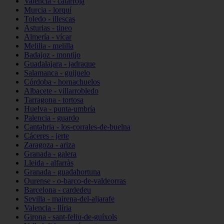
Valencia - catarroja
Murcia - lorquí
Toledo - illescas
Asturias - tineo
Almería - vícar
Melilla - melilla
Badajoz - montijo
Guadalajara - jadraque
Salamanca - guijuelo
Córdoba - hornachuelos
Albacete - villarrobledo
Tarragona - tortosa
Huelva - punta-umbría
Palencia - guardo
Cantabria - los-corrales-de-buelna
Cáceres - jerte
Zaragoza - ariza
Granada - galera
Lleida - alfarràs
Granada - guadahortuna
Ourense - o-barco-de-valdeorras
Barcelona - cardedeu
Sevilla - mairena-del-aljarafe
Valencia - llíria
Girona - sant-feliu-de-guíxols