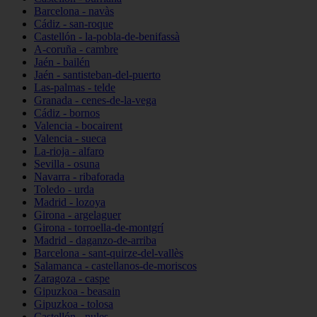
Barcelona - navàs
Cádiz - san-roque
Castellón - la-pobla-de-benifassà
A-coruña - cambre
Jaén - bailén
Jaén - santisteban-del-puerto
Las-palmas - telde
Granada - cenes-de-la-vega
Cádiz - bornos
Valencia - bocairent
Valencia - sueca
La-rioja - alfaro
Sevilla - osuna
Navarra - ribaforada
Toledo - urda
Madrid - lozoya
Girona - argelaguer
Girona - torroella-de-montgrí
Madrid - daganzo-de-arriba
Barcelona - sant-quirze-del-vallès
Salamanca - castellanos-de-moriscos
Zaragoza - caspe
Gipuzkoa - beasain
Gipuzkoa - tolosa
Castellón - nules