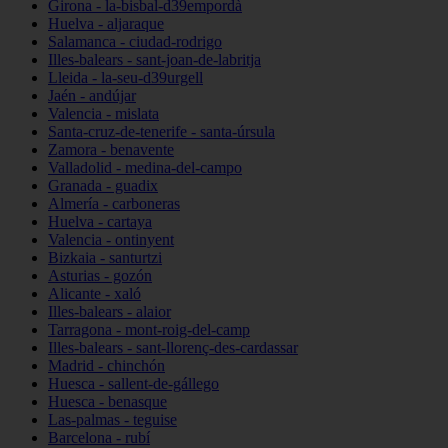
Girona - la-bisbal-d39empordà
Huelva - aljaraque
Salamanca - ciudad-rodrigo
Illes-balears - sant-joan-de-labritja
Lleida - la-seu-d39urgell
Jaén - andújar
Valencia - mislata
Santa-cruz-de-tenerife - santa-úrsula
Zamora - benavente
Valladolid - medina-del-campo
Granada - guadix
Almería - carboneras
Huelva - cartaya
Valencia - ontinyent
Bizkaia - santurtzi
Asturias - gozón
Alicante - xaló
Illes-balears - alaior
Tarragona - mont-roig-del-camp
Illes-balears - sant-llorenç-des-cardassar
Madrid - chinchón
Huesca - sallent-de-gállego
Huesca - benasque
Las-palmas - teguise
Barcelona - rubí