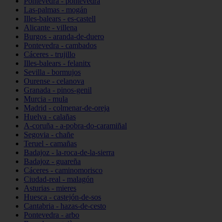
Pontevedra - pontevedra
Las-palmas - mogán
Illes-balears - es-castell
Alicante - villena
Burgos - aranda-de-duero
Pontevedra - cambados
Cáceres - trujillo
Illes-balears - felanitx
Sevilla - bormujos
Ourense - celanova
Granada - pinos-genil
Murcia - mula
Madrid - colmenar-de-oreja
Huelva - calañas
A-coruña - a-pobra-do-caramiñal
Segovia - chañe
Teruel - camañas
Badajoz - la-roca-de-la-sierra
Badajoz - guareña
Cáceres - caminomorisco
Ciudad-real - malagón
Asturias - mieres
Huesca - castejón-de-sos
Cantabria - hazas-de-cesto
Pontevedra - arbo