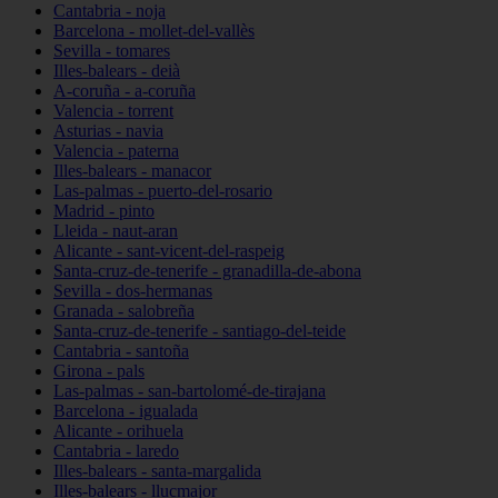
Cantabria - noja
Barcelona - mollet-del-vallès
Sevilla - tomares
Illes-balears - deià
A-coruña - a-coruña
Valencia - torrent
Asturias - navia
Valencia - paterna
Illes-balears - manacor
Las-palmas - puerto-del-rosario
Madrid - pinto
Lleida - naut-aran
Alicante - sant-vicent-del-raspeig
Santa-cruz-de-tenerife - granadilla-de-abona
Sevilla - dos-hermanas
Granada - salobreña
Santa-cruz-de-tenerife - santiago-del-teide
Cantabria - santoña
Girona - pals
Las-palmas - san-bartolomé-de-tirajana
Barcelona - igualada
Alicante - orihuela
Cantabria - laredo
Illes-balears - santa-margalida
Illes-balears - llucmajor