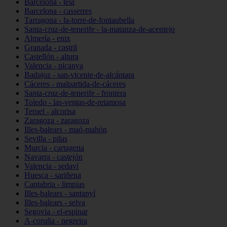
Barcelona - teià
Barcelona - casserres
Tarragona - la-torre-de-fontaubella
Santa-cruz-de-tenerife - la-matanza-de-acentejo
Almería - enix
Granada - castril
Castellón - altura
Valencia - picanya
Badajoz - san-vicente-de-alcántara
Cáceres - malpartida-de-cáceres
Santa-cruz-de-tenerife - frontera
Toledo - las-ventas-de-retamosa
Teruel - alcorisa
Zaragoza - zaragoza
Illes-balears - maó-mahón
Sevilla - pilas
Murcia - cartagena
Navarra - castejón
Valencia - sedaví
Huesca - sariñena
Cantabria - limpias
Illes-balears - santanyí
Illes-balears - selva
Segovia - el-espinar
A-coruña - negreira