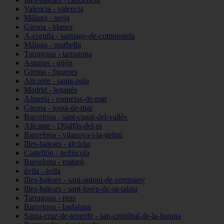
Valencia - valencia
Málaga - nerja
Girona - blanes
A-coruña - santiago-de-compostela
Málaga - marbella
Tarragona - tarragona
Asturias - gijón
Girona - figueres
Alicante - santa-pola
Madrid - leganés
Almería - roquetas-de-mar
Girona - tossa-de-mar
Barcelona - sant-cugat-del-vallès
Alicante - l39alfàs-del-pi
Barcelona - vilanova-i-la-geltrú
Illes-balears - alcúdia
Castellón - peñíscola
Barcelona - mataró
ávila - ávila
Illes-balears - sant-antoni-de-portmany
Illes-balears - sant-josep-de-sa-talaia
Tarragona - reus
Barcelona - badalona
Santa-cruz-de-tenerife - san-cristóbal-de-la-laguna