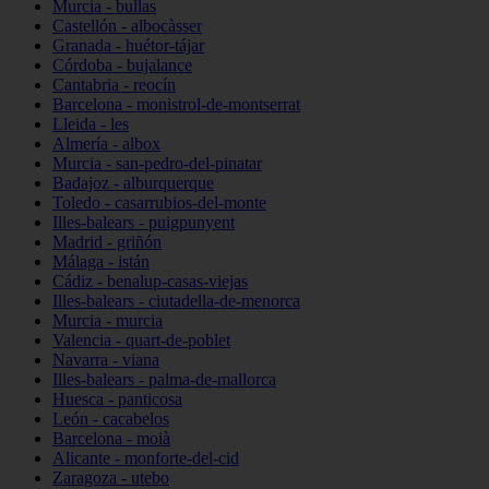
Murcia - bullas
Castellón - albocàsser
Granada - huétor-tájar
Córdoba - bujalance
Cantabria - reocín
Barcelona - monistrol-de-montserrat
Lleida - les
Almería - albox
Murcia - san-pedro-del-pinatar
Badajoz - alburquerque
Toledo - casarrubios-del-monte
Illes-balears - puigpunyent
Madrid - griñón
Málaga - istán
Cádiz - benalup-casas-viejas
Illes-balears - ciutadella-de-menorca
Murcia - murcia
Valencia - quart-de-poblet
Navarra - viana
Illes-balears - palma-de-mallorca
Huesca - panticosa
León - cacabelos
Barcelona - moià
Alicante - monforte-del-cid
Zaragoza - utebo