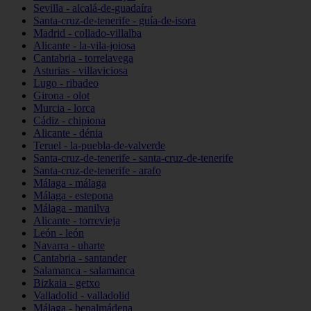
Sevilla - alcalá-de-guadaíra
Santa-cruz-de-tenerife - guía-de-isora
Madrid - collado-villalba
Alicante - la-vila-joiosa
Cantabria - torrelavega
Asturias - villaviciosa
Lugo - ribadeo
Girona - olot
Murcia - lorca
Cádiz - chipiona
Alicante - dénia
Teruel - la-puebla-de-valverde
Santa-cruz-de-tenerife - santa-cruz-de-tenerife
Santa-cruz-de-tenerife - arafo
Málaga - málaga
Málaga - estepona
Málaga - manilva
Alicante - torrevieja
León - león
Navarra - uharte
Cantabria - santander
Salamanca - salamanca
Bizkaia - getxo
Valladolid - valladolid
Málaga - benalmádena