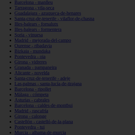
Barcelona - manlleu
Tarragona - vila-seca
Guadalajara - azuqueca-de-henares
Santa-cruz-de-tenerife - vilaflor-de-chasna
Illes-balears - fornalutx
Illes-balears - formentera
Soria - vinuesa
Madrid - mejorada-del-campo
Ourense - ribadavia
Bizkaia - mundaka
Pontevedra - oia
Girona - vidreres
Granada - pampaneira
Alicante - novelda
Santa-cruz-de-tenerife - adeje
Las-palmas - santa-lucía-de-tirajana
Barcelona - ripollet
Málaga - cómpeta
Asturias - cabrales
Barcelona - caldes-de-montbui
Madrid - rascafría
Girona - calonge
Castellón - castelló-de-la-plana
Pontevedra - tui
Murcia - alhama-de-murcia