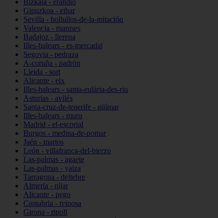
Bizkaia - erandio
Gipuzkoa - eibar
Sevilla - bollullos-de-la-mitación
Valencia - manises
Badajoz - llerena
Illes-balears - es-mercadal
Segovia - pedraza
A-coruña - padrón
Lleida - sort
Alicante - elx
Illes-balears - santa-eulària-des-riu
Asturias - avilés
Santa-cruz-de-tenerife - güímar
Illes-balears - muro
Madrid - el-escorial
Burgos - medina-de-pomar
Jaén - martos
León - villafranca-del-bierzo
Las-palmas - agaete
Las-palmas - yaiza
Tarragona - deltebre
Almería - níjar
Alicante - pego
Cantabria - reinosa
Girona - ripoll