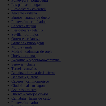
Pontevedra - pontevedra
Las-palmas - mogán
Illes-balears - es-castell
Alicante - villena
Burgos - aranda-de-duero
Pontevedra - cambados
Cáceres - trujillo
Illes-balears - felanitx
Sevilla - bormujos
Ourense - celanova
Granada - pinos-genil
Murcia - mula
Madrid - colmenar-de-oreja
Huelva - calañas
A-coruña - a-pobra-do-caramiñal
Segovia - chañe
Teruel - camañas
Badajoz - la-roca-de-la-sierra
Badajoz - guareña
Cáceres - caminomorisco
Ciudad-real - malagón
Asturias - mieres
Huesca - castejón-de-sos
Cantabria - hazas-de-cesto
Pontevedra - arbo