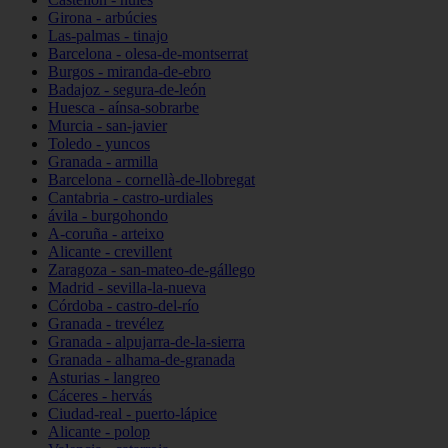
Girona - arbúcies
Las-palmas - tinajo
Barcelona - olesa-de-montserrat
Burgos - miranda-de-ebro
Badajoz - segura-de-león
Huesca - aínsa-sobrarbe
Murcia - san-javier
Toledo - yuncos
Granada - armilla
Barcelona - cornellà-de-llobregat
Cantabria - castro-urdiales
ávila - burgohondo
A-coruña - arteixo
Alicante - crevillent
Zaragoza - san-mateo-de-gállego
Madrid - sevilla-la-nueva
Córdoba - castro-del-río
Granada - trevélez
Granada - alpujarra-de-la-sierra
Granada - alhama-de-granada
Asturias - langreo
Cáceres - hervás
Ciudad-real - puerto-lápice
Alicante - polop