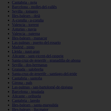
Cantabria - noja
Barcelona - mollet-del-vallès
Sevilla - tomares
Illes-balears - deià
A-coruña - a-coruña
Valencia - torrent
Asturias - navia
Valencia - paterna
Illes-balears - manacor
Las-palmas - puerto-del-rosario
Madrid - pinto
Lleida - naut-aran
Alicante - sant-vicent-del-raspeig
Santa-cruz-de-tenerife - granadilla-de-abona
Sevilla - dos-hermanas
Granada - salobreña
Santa-cruz-de-tenerife - santiago-del-teide
Cantabria - santoña
Girona - pals
Las-palmas - san-bartolomé-de-tirajana
Barcelona - igualada
Alicante - orihuela
Cantabria - laredo
Illes-balears - santa-margalida
Illes-balears - llucmajor