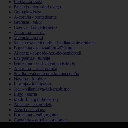
Lleida - bossòst
Palencia - itero-de-la-vega
Granada - baza
A-coruña - pontedeume
Granada - válor
Cuenca - las-pedroñeras
A-coruña - carral
Valencia - puçol
Santa-cruz-de-tenerife - los-llanos-de-aridane
Barcelona - sant-sadurní-d39anoia
Alicante - el-poble-nou-de-benitatxell
Las-palmas - tuineje
Barcelona - sant-vicenç-dels-horts
A-coruña - santa-comba
Sevilla - valencina-de-la-concepción
Navarra - lumbier
La-rioja - fuenmayor
Jaén - villanueva-del-arzobispo
Lugo - sarria
Madrid - arganda-del-rey
Alicante - els-poblets
Asturias - laviana
Barcelona - vallgorguina
Cantabria - santillana-del-mar
Zamora - santa-maría-de-la-vega