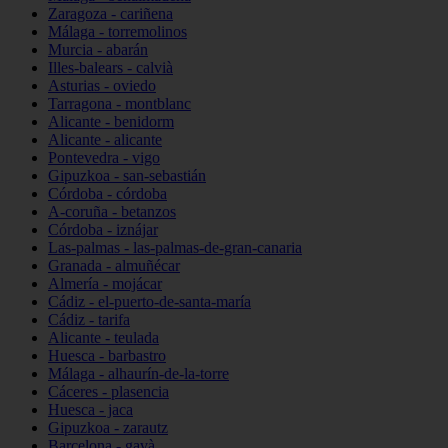
Zaragoza - cariñena
Málaga - torremolinos
Murcia - abarán
Illes-balears - calvià
Asturias - oviedo
Tarragona - montblanc
Alicante - benidorm
Alicante - alicante
Pontevedra - vigo
Gipuzkoa - san-sebastián
Córdoba - córdoba
A-coruña - betanzos
Córdoba - iznájar
Las-palmas - las-palmas-de-gran-canaria
Granada - almuñécar
Almería - mojácar
Cádiz - el-puerto-de-santa-maría
Cádiz - tarifa
Alicante - teulada
Huesca - barbastro
Málaga - alhaurín-de-la-torre
Cáceres - plasencia
Huesca - jaca
Gipuzkoa - zarautz
Barcelona - gavà