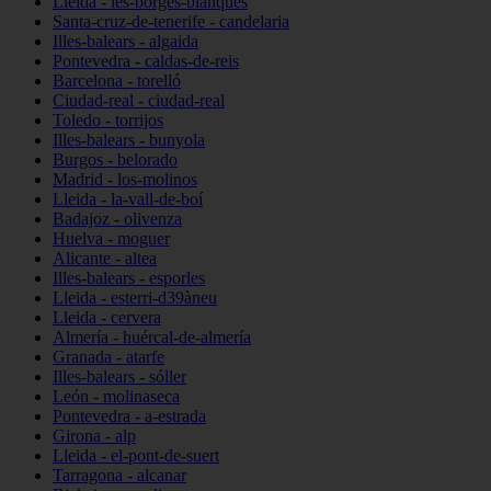
Lleida - les-borges-blanques
Santa-cruz-de-tenerife - candelaria
Illes-balears - algaida
Pontevedra - caldas-de-reis
Barcelona - torelló
Ciudad-real - ciudad-real
Toledo - torrijos
Illes-balears - bunyola
Burgos - belorado
Madrid - los-molinos
Lleida - la-vall-de-boí
Badajoz - olivenza
Huelva - moguer
Alicante - altea
Illes-balears - esporles
Lleida - esterri-d39àneu
Lleida - cervera
Almería - huércal-de-almería
Granada - atarfe
Illes-balears - sóller
León - molinaseca
Pontevedra - a-estrada
Girona - alp
Lleida - el-pont-de-suert
Tarragona - alcanar