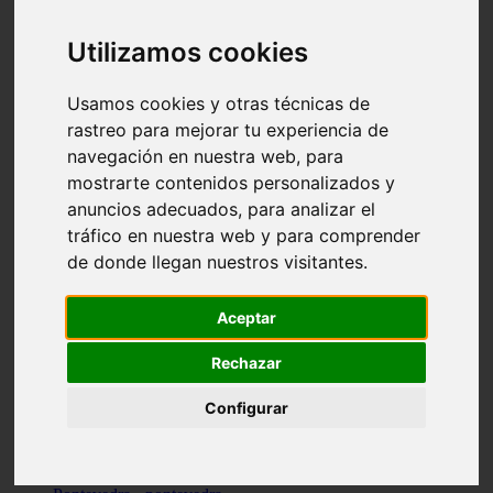
Valencia - valencia
Málaga - nerja
Utilizamos cookies
Girona - blanes
A-coruña - santiago-de-compostela
Málaga - marbella
Usamos cookies y otras técnicas de
Tarragona - tarragona
rastreo para mejorar tu experiencia de
Asturias - gijón
navegación en nuestra web, para
Girona - figueres
Alicante - santa-pola
mostrarte contenidos personalizados y
Madrid - leganés
anuncios adecuados, para analizar el
Almería - roquetas-de-mar
tráfico en nuestra web y para comprender
Girona - tossa-de-mar
Barcelona - sant-cugat-del-vallès
de donde llegan nuestros visitantes.
Alicante - l39alfàs-del-pi
Barcelona - vilanova-i-la-geltrú
Illes-balears - alcúdia
Aceptar
Castellón - peñíscola
Barcelona - mataró
Rechazar
ávila - ávila
Illes-balears - sant-antoni-de-portmany
Configurar
Illes-balears - sant-josep-de-sa-talaia
Tarragona - reus
Barcelona - badalona
Santa-cruz-de-tenerife - san-cristóbal-de-la-laguna