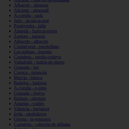
Albacete - almansa
Alicante - almoradí
A-coruña - sada
Jaén - alcalá-la-real
Pontevedra - lalín
Almería - huércal-overa
Zamora - zamora
Albacete - albacete
Ciudad-real - puertollano
Las-palmas - ingenio
Cantabria - medio-cudeyo
Valladolid - tudela-de-duero
Granada - jun
Cuenca - tarancón
Murcia - blanca
Badajoz - badajoz
A-coruña - o-pino
Granada - órgiva
Bizkaia - plentzia
Asturias - valdés
Valencia - burjassot
ávila - piedralaves
Girona - la-jonquera
Cantabria - cabezón-de-liébana