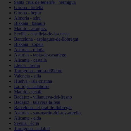
Santa-cruz-de-tenerife - hermigua
Girona - tortellà
Girona - begur
Almería - adra
Bizkaia - basauri
Madrid - aranjuez
Sevilla - castilleja-de-la-cuesta
Barcelona - esplugues-de-llobregat
Bizkaia - sopela
Asturias - piloña
Asturias - tapia-de-casariego
Alicante - castalla
Lleida - tremp
Tarragona - móra-d39ebre
Valencia - silla
Huelva - isla-cristina
La-rioja - calahorra
Madrid - getafe
Badajoz - villanueva-del-fresno
Badajoz - talavera-la-real
Barcelona - el-prat-de-llobregat
Asturias - san-martín-del-rey-aurelio
Alicante - elda
Sevilla - écija
Tarragona - calafell