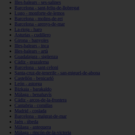
Illes-balears - ses-salines
Barcelona - sant-feliu-de-llobregat
Lugo - monforte-de-lemos
Barcelona - molins-de-rei
Barcelona - arenys-de-mar
La-rioja - haro
Asturias - cudillero
Girona - banyoles
Illes-balears - inca
Illes-balears - artà
Guadalajara - sigüenza
Cádiz - grazalema
Barcelona - sant-celoni
Santa-cruz-de-tenerife - san-miguel-de-abona
Castellón - benicarló
León - astorga
Bizkaia - barakaldo
Málaga - benahavís
Cádiz - arcos-de-la-frontera
Cantabria - comillas
Madrid - coslada
Barcelona - malgrat-de-mar
Jaén - úbeda
Málaga - antequera
Málaga - rincón-de-la-victoria