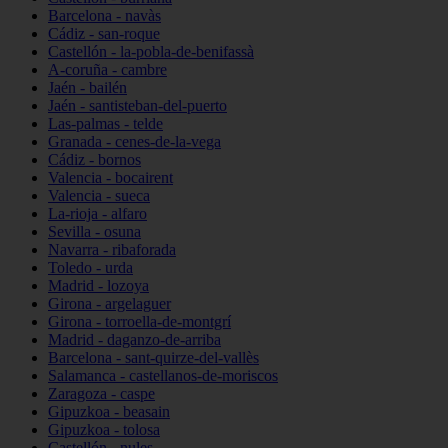
Barcelona - navàs
Cádiz - san-roque
Castellón - la-pobla-de-benifassà
A-coruña - cambre
Jaén - bailén
Jaén - santisteban-del-puerto
Las-palmas - telde
Granada - cenes-de-la-vega
Cádiz - bornos
Valencia - bocairent
Valencia - sueca
La-rioja - alfaro
Sevilla - osuna
Navarra - ribaforada
Toledo - urda
Madrid - lozoya
Girona - argelaguer
Girona - torroella-de-montgrí
Madrid - daganzo-de-arriba
Barcelona - sant-quirze-del-vallès
Salamanca - castellanos-de-moriscos
Zaragoza - caspe
Gipuzkoa - beasain
Gipuzkoa - tolosa
Castellón - nules