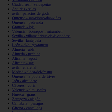
Ciudad-real - valdepeñas
Asturias - salas
ávila - palacios-de-goda
Ourense - san-cibrao-das-viñas
Ourense - padrenda
Granada - loja
Valencia - bonrepòs-i-mirambell
Sevilla - villamanrique-de-la-condesa
Sevilla - lantejuela
León - el-burgo-ranero
Almería - abla
Almería - pechina
Alicante - agost
Alicante - sax
ávila - el-arenal
Madrid - aldea-del-fresno
Ourense - a-pobra-de-trives
Jaén - alcaudete
Cáceres - coria
Valencia - almussafes
Huesca - graus
Zaragoza - alagón
Cantabria - penagos
Girona - cantallops