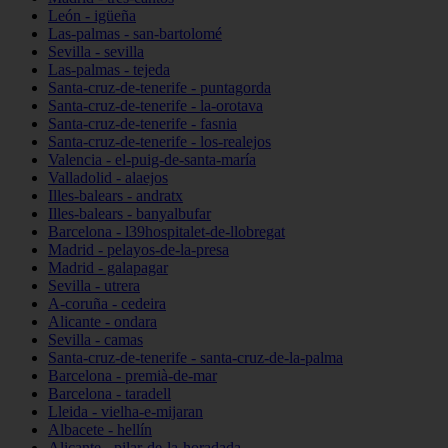
León - igüeña
Las-palmas - san-bartolomé
Sevilla - sevilla
Las-palmas - tejeda
Santa-cruz-de-tenerife - puntagorda
Santa-cruz-de-tenerife - la-orotava
Santa-cruz-de-tenerife - fasnia
Santa-cruz-de-tenerife - los-realejos
Valencia - el-puig-de-santa-maría
Valladolid - alaejos
Illes-balears - andratx
Illes-balears - banyalbufar
Barcelona - l39hospitalet-de-llobregat
Madrid - pelayos-de-la-presa
Madrid - galapagar
Sevilla - utrera
A-coruña - cedeira
Alicante - ondara
Sevilla - camas
Santa-cruz-de-tenerife - santa-cruz-de-la-palma
Barcelona - premià-de-mar
Barcelona - taradell
Lleida - vielha-e-mijaran
Albacete - hellín
Alicante - pilar-de-la-horadada