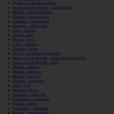
Sevilla - alcalá-de-guadaíra
Santa-cruz-de-tenerife - guía-de-isora
Madrid - collado-villalba
Alicante - la-vila-joiosa
Cantabria - torrelavega
Asturias - villaviciosa
Lugo - ribadeo
Girona - olot
Murcia - lorca
Cádiz - chipiona
Alicante - dénia
Teruel - la-puebla-de-valverde
Santa-cruz-de-tenerife - santa-cruz-de-tenerife
Santa-cruz-de-tenerife - arafo
Málaga - málaga
Málaga - estepona
Málaga - manilva
Alicante - torrevieja
León - león
Navarra - uharte
Cantabria - santander
Salamanca - salamanca
Bizkaia - getxo
Valladolid - valladolid
Málaga - benalmádena