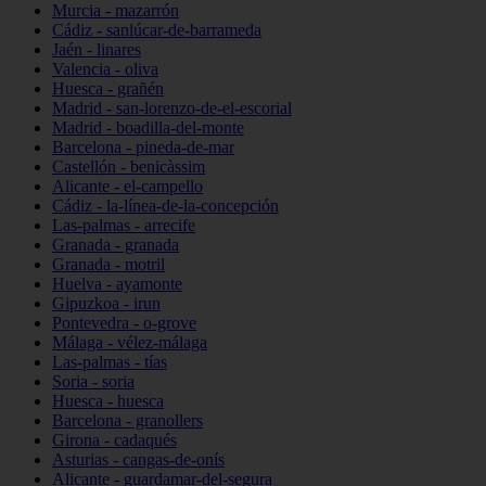
Murcia - mazarrón
Cádiz - sanlúcar-de-barrameda
Jaén - linares
Valencia - oliva
Huesca - grañén
Madrid - san-lorenzo-de-el-escorial
Madrid - boadilla-del-monte
Barcelona - pineda-de-mar
Castellón - benicàssim
Alicante - el-campello
Cádiz - la-línea-de-la-concepción
Las-palmas - arrecife
Granada - granada
Granada - motril
Huelva - ayamonte
Gipuzkoa - irun
Pontevedra - o-grove
Málaga - vélez-málaga
Las-palmas - tías
Soria - soria
Huesca - huesca
Barcelona - granollers
Girona - cadaqués
Asturias - cangas-de-onís
Alicante - guardamar-del-segura