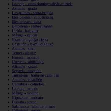
La-rioja - santo-domingo-de-la-calzada
Asturias - grado
Las-palmas - santa-brígida
Illes-balears - valldemossa
Illes-balears - ibiza
Barcelona - santa-susanna
Lleida - balaguer
Málaga - gaucín
Granada - güejar-sierra
Castellón - la-vall-d39uixó
Asturias - siero
Teruel - alcañiz
Huesca - monzón
Huesca - sabiñánigo
Alicante - catral
Segovia - turégano
Tarragona - horta-de-sant-joan
Asturias - castrillón
Cantabria - colindres
La-rioja - arnedo
Málaga - mollina
Gipuzkoa - andoain
Bizkaia - sestao
Salamanca - alba-de-tormes
Valladolid - urueña