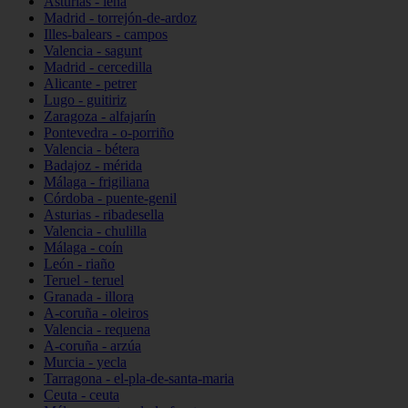
Asturias - lena
Madrid - torrejón-de-ardoz
Illes-balears - campos
Valencia - sagunt
Madrid - cercedilla
Alicante - petrer
Lugo - guitiriz
Zaragoza - alfajarín
Pontevedra - o-porriño
Valencia - bétera
Badajoz - mérida
Málaga - frigiliana
Córdoba - puente-genil
Asturias - ribadesella
Valencia - chulilla
Málaga - coín
León - riaño
Teruel - teruel
Granada - illora
A-coruña - oleiros
Valencia - requena
A-coruña - arzúa
Murcia - yecla
Tarragona - el-pla-de-santa-maria
Ceuta - ceuta