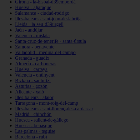
Girona - la-bisbal-d39empordà
Huelva - aljaraque
Salamanca - ciudad-rodrigo
Illes-balears - sant-joan-de-labritja
Lleida - la-seu-d39urgell
Jaén - andújar
Valencia - mislata
Santa-cruz-de-tenerife - santa-úrsula
Zamora - benavente
Valladolid - medina-del-campo
Granada - guadix
Almería - carboneras
Huelva - cartaya
Valencia - ontinyent
Bizkaia - santurtzi
Asturias - gozón
Alicante - xaló
Illes-balears - alaior
Tarragona - mont-roig-del-camp
Illes-balears - sant-llorenç-des-cardassar
Madrid - chinchón
Huesca - sallent-de-gállego
Huesca - benasque
Las-palmas - teguise
Barcelona - rubí