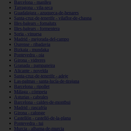
Barcelona - manlleu
Tarragona - vila-seca
Guadalajara - azuqueca-de-henares
Santa-cruz-de-tenerife - vilaflor-de-chasna
Illes-balears - fornalutx
Illes-balears - formentera
Soria - vinuesa
Madrid - mejorada-del-campo
Ourense - ribadavia
Bizkaia - mundaka
Pontevedra - oia
Girona - vidreres
Granada - pampaneira
Alicante - novelda
Santa-cruz-de-tenerife - adeje
Las-palmas - santa-lucía-de-tirajana
Barcelona - ripollet
Málaga - cómpeta
Asturias - cabrales
Barcelona - caldes-de-montbui
Madrid - rascafría
Girona - calonge
Castellón - castelló-de-la-plana
Pontevedra - tui
Murcia - alhama-de-murcia