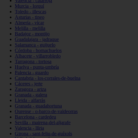
Valencia - catarroja
Murcia - lorquí
Toledo - illescas
Asturias - tineo
Almería - vícar
Melilla - melilla
Badajoz - montijo
Guadalajara - jadraque
Salamanca - guijuelo
Córdoba - hornachuelos
Albacete - villarrobledo
Tarragona - tortosa
Huelva - punta-umbría
Palencia - guardo
Cantabria - los-corrales-de-buelna
Cáceres - jerte
Zaragoza - ariza
Granada - galera
Lleida - alfarràs
Granada - guadahortuna
Ourense - o-barco-de-valdeorras
Barcelona - cardedeu
Sevilla - mairena-del-aljarafe
Valencia - llíria
Girona - sant-feliu-de-guíxols