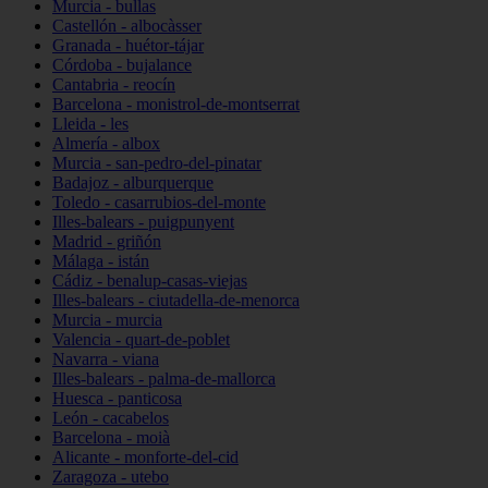
Murcia - bullas
Castellón - albocàsser
Granada - huétor-tájar
Córdoba - bujalance
Cantabria - reocín
Barcelona - monistrol-de-montserrat
Lleida - les
Almería - albox
Murcia - san-pedro-del-pinatar
Badajoz - alburquerque
Toledo - casarrubios-del-monte
Illes-balears - puigpunyent
Madrid - griñón
Málaga - istán
Cádiz - benalup-casas-viejas
Illes-balears - ciutadella-de-menorca
Murcia - murcia
Valencia - quart-de-poblet
Navarra - viana
Illes-balears - palma-de-mallorca
Huesca - panticosa
León - cacabelos
Barcelona - moià
Alicante - monforte-del-cid
Zaragoza - utebo