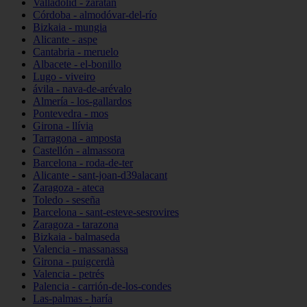
Valladolid - zaratán
Córdoba - almodóvar-del-río
Bizkaia - mungia
Alicante - aspe
Cantabria - meruelo
Albacete - el-bonillo
Lugo - viveiro
ávila - nava-de-arévalo
Almería - los-gallardos
Pontevedra - mos
Girona - llívia
Tarragona - amposta
Castellón - almassora
Barcelona - roda-de-ter
Alicante - sant-joan-d39alacant
Zaragoza - ateca
Toledo - seseña
Barcelona - sant-esteve-sesrovires
Zaragoza - tarazona
Bizkaia - balmaseda
Valencia - massanassa
Girona - puigcerdà
Valencia - petrés
Palencia - carrión-de-los-condes
Las-palmas - haría