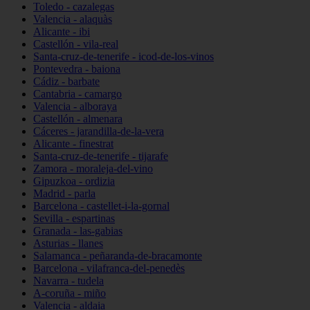
Toledo - cazalegas
Valencia - alaquàs
Alicante - ibi
Castellón - vila-real
Santa-cruz-de-tenerife - icod-de-los-vinos
Pontevedra - baiona
Cádiz - barbate
Cantabria - camargo
Valencia - alboraya
Castellón - almenara
Cáceres - jarandilla-de-la-vera
Alicante - finestrat
Santa-cruz-de-tenerife - tijarafe
Zamora - moraleja-del-vino
Gipuzkoa - ordizia
Madrid - parla
Barcelona - castellet-i-la-gornal
Sevilla - espartinas
Granada - las-gabias
Asturias - llanes
Salamanca - peñaranda-de-bracamonte
Barcelona - vilafranca-del-penedès
Navarra - tudela
A-coruña - miño
Valencia - aldaia