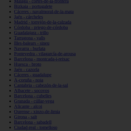
Málaga - cortes-de-la-frontera
Bizkaia - portugalete
Cáceres - navalmoral-de-la-mata
Jaén - cárcheles
Madrid - torrejón-de-la-calzada
Córdoba - priego-de-córdoba
Guadalajara - trillo
Tarragona - valls
Illes-balears - sineu
Navarra - burlata
Pontevedra - vilagarcía-de-arousa
Barcelona - montcada-i-reixac
Huesca - broto
Jaén - cazorla
Cáceres - guadalupe
A-coruña - noia
Cantabria - cabezón-de-la-sal
Albacete - socovos
Barcelona - cubelles
Granada - cúllar-vega
Alicante - alcoi
Ourense - xinzo-de-limia
Girona - salt
Barcelona - sabadell
Ciudad-real - tomelloso