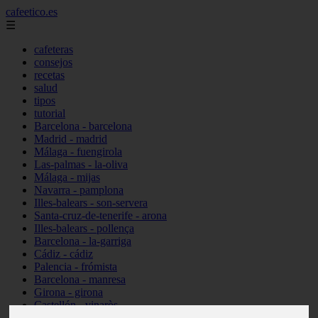
cafeetico.es
☰
cafeteras
consejos
recetas
salud
tipos
tutorial
Barcelona - barcelona
Madrid - madrid
Málaga - fuengirola
Las-palmas - la-oliva
Málaga - mijas
Navarra - pamplona
Illes-balears - son-servera
Santa-cruz-de-tenerife - arona
Illes-balears - pollença
Barcelona - la-garriga
Cádiz - cádiz
Palencia - frómista
Barcelona - manresa
Girona - girona
Castellón - vinaròs
Illes-balears - capdepera