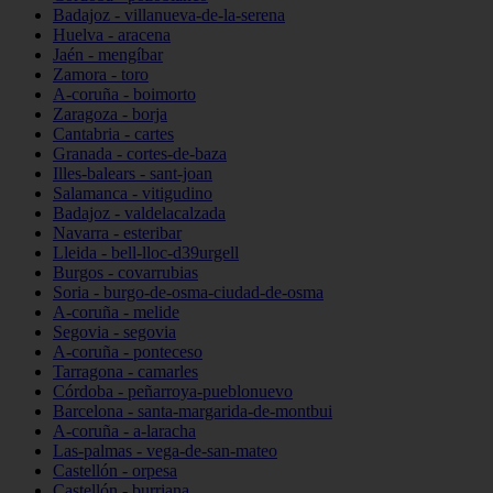
Badajoz - villanueva-de-la-serena
Huelva - aracena
Jaén - mengíbar
Zamora - toro
A-coruña - boimorto
Zaragoza - borja
Cantabria - cartes
Granada - cortes-de-baza
Illes-balears - sant-joan
Salamanca - vitigudino
Badajoz - valdelacalzada
Navarra - esteribar
Lleida - bell-lloc-d39urgell
Burgos - covarrubias
Soria - burgo-de-osma-ciudad-de-osma
A-coruña - melide
Segovia - segovia
A-coruña - ponteceso
Tarragona - camarles
Córdoba - peñarroya-pueblonuevo
Barcelona - santa-margarida-de-montbui
A-coruña - a-laracha
Las-palmas - vega-de-san-mateo
Castellón - orpesa
Castellón - burriana