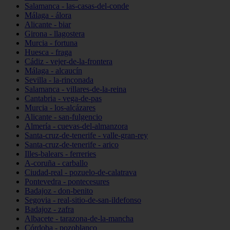
Salamanca - las-casas-del-conde
Málaga - álora
Alicante - biar
Girona - llagostera
Murcia - fortuna
Huesca - fraga
Cádiz - vejer-de-la-frontera
Málaga - alcaucín
Sevilla - la-rinconada
Salamanca - villares-de-la-reina
Cantabria - vega-de-pas
Murcia - los-alcázares
Alicante - san-fulgencio
Almería - cuevas-del-almanzora
Santa-cruz-de-tenerife - valle-gran-rey
Santa-cruz-de-tenerife - arico
Illes-balears - ferreries
A-coruña - carballo
Ciudad-real - pozuelo-de-calatrava
Pontevedra - pontecesures
Badajoz - don-benito
Segovia - real-sitio-de-san-ildefonso
Badajoz - zafra
Albacete - tarazona-de-la-mancha
Córdoba - pozoblanco