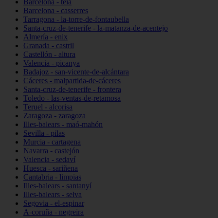
Barcelona - teià
Barcelona - casserres
Tarragona - la-torre-de-fontaubella
Santa-cruz-de-tenerife - la-matanza-de-acentejo
Almería - enix
Granada - castril
Castellón - altura
Valencia - picanya
Badajoz - san-vicente-de-alcántara
Cáceres - malpartida-de-cáceres
Santa-cruz-de-tenerife - frontera
Toledo - las-ventas-de-retamosa
Teruel - alcorisa
Zaragoza - zaragoza
Illes-balears - maó-mahón
Sevilla - pilas
Murcia - cartagena
Navarra - castejón
Valencia - sedaví
Huesca - sariñena
Cantabria - limpias
Illes-balears - santanyí
Illes-balears - selva
Segovia - el-espinar
A-coruña - negreira