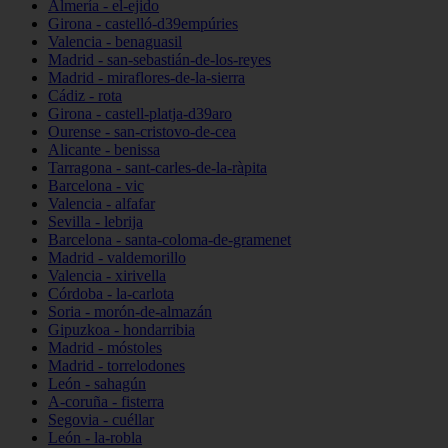
Almería - el-ejido
Girona - castelló-d39empúries
Valencia - benaguasil
Madrid - san-sebastián-de-los-reyes
Madrid - miraflores-de-la-sierra
Cádiz - rota
Girona - castell-platja-d39aro
Ourense - san-cristovo-de-cea
Alicante - benissa
Tarragona - sant-carles-de-la-ràpita
Barcelona - vic
Valencia - alfafar
Sevilla - lebrija
Barcelona - santa-coloma-de-gramenet
Madrid - valdemorillo
Valencia - xirivella
Córdoba - la-carlota
Soria - morón-de-almazán
Gipuzkoa - hondarribia
Madrid - móstoles
Madrid - torrelodones
León - sahagún
A-coruña - fisterra
Segovia - cuéllar
León - la-robla