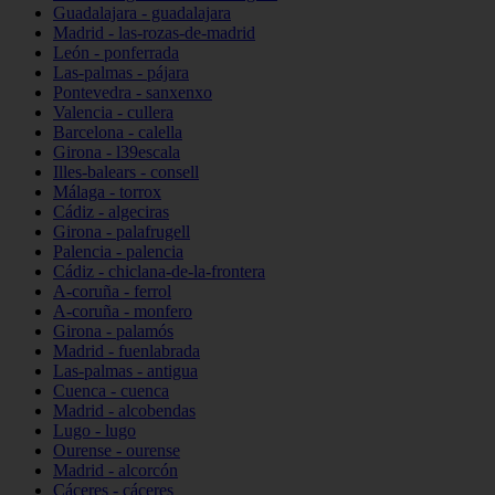
Guadalajara - guadalajara
Madrid - las-rozas-de-madrid
León - ponferrada
Las-palmas - pájara
Pontevedra - sanxenxo
Valencia - cullera
Barcelona - calella
Girona - l39escala
Illes-balears - consell
Málaga - torrox
Cádiz - algeciras
Girona - palafrugell
Palencia - palencia
Cádiz - chiclana-de-la-frontera
A-coruña - ferrol
A-coruña - monfero
Girona - palamós
Madrid - fuenlabrada
Las-palmas - antigua
Cuenca - cuenca
Madrid - alcobendas
Lugo - lugo
Ourense - ourense
Madrid - alcorcón
Cáceres - cáceres