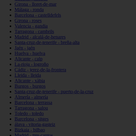
Girona - lloret-de-mar
Málaga - ronda
Barcelona - castelldefels
Girona - roses
Valencia - gandia
Tarragona - cambrils
Madrid - alcalá-de-henares
Santa-cruz-de-tenerife - breña-alta
Jaén - jaén
Huelva - huelva
Alicante - calp
La-rioja - logroño
Cádiz - jerez-de-la-frontera
Lleida - lleida
Alicante - xàbia
Burgos - burgos
Santa-cruz-de-tenerife - puerto-de-la-cruz
Almería - almería
Barcelona - terrassa
Tarragona - salou
Toledo - toledo
Barcelona - sitges
álava - vitoria-gasteiz
Bizkaia - bilbao
Madrid - tres-cantos