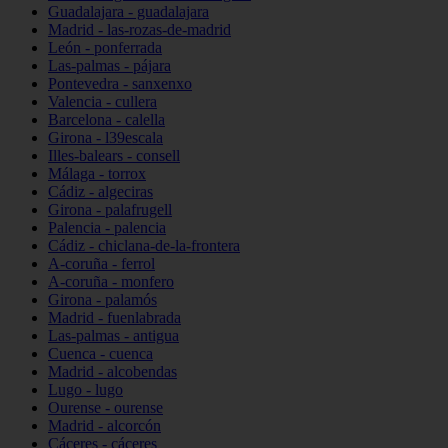
Guadalajara - guadalajara
Madrid - las-rozas-de-madrid
León - ponferrada
Las-palmas - pájara
Pontevedra - sanxenxo
Valencia - cullera
Barcelona - calella
Girona - l39escala
Illes-balears - consell
Málaga - torrox
Cádiz - algeciras
Girona - palafrugell
Palencia - palencia
Cádiz - chiclana-de-la-frontera
A-coruña - ferrol
A-coruña - monfero
Girona - palamós
Madrid - fuenlabrada
Las-palmas - antigua
Cuenca - cuenca
Madrid - alcobendas
Lugo - lugo
Ourense - ourense
Madrid - alcorcón
Cáceres - cáceres