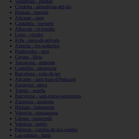
Valladolid - zaratán
Córdoba - almodóvar-del-río
Bizkaia - mungia
Alicante - aspe
Cantabria - meruelo
Albacete - el-bonillo
Lugo - viveiro
ávila - nava-de-arévalo
Almería - los-gallardos
Pontevedra - mos
Girona - llívia
Tarragona - amposta
Castellón - almassora
Barcelona - roda-de-ter
Alicante - sant-joan-d39alacant
Zaragoza - ateca
Toledo - seseña
Barcelona - sant-esteve-sesrovires
Zaragoza - tarazona
Bizkaia - balmaseda
Valencia - massanassa
Girona - puigcerdà
Valencia - petrés
Palencia - carrión-de-los-condes
Las-palmas - haría