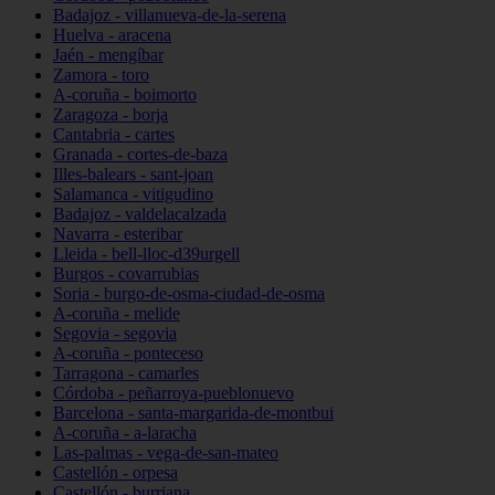
Badajoz - villanueva-de-la-serena
Huelva - aracena
Jaén - mengíbar
Zamora - toro
A-coruña - boimorto
Zaragoza - borja
Cantabria - cartes
Granada - cortes-de-baza
Illes-balears - sant-joan
Salamanca - vitigudino
Badajoz - valdelacalzada
Navarra - esteribar
Lleida - bell-lloc-d39urgell
Burgos - covarrubias
Soria - burgo-de-osma-ciudad-de-osma
A-coruña - melide
Segovia - segovia
A-coruña - ponteceso
Tarragona - camarles
Córdoba - peñarroya-pueblonuevo
Barcelona - santa-margarida-de-montbui
A-coruña - a-laracha
Las-palmas - vega-de-san-mateo
Castellón - orpesa
Castellón - burriana