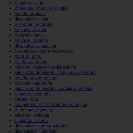
Cantabria - noja
Barcelona - mollet-del-vallès
Sevilla - tomares
Illes-balears - deià
A-coruña - a-coruña
Valencia - torrent
Asturias - navia
Valencia - paterna
Illes-balears - manacor
Las-palmas - puerto-del-rosario
Madrid - pinto
Lleida - naut-aran
Alicante - sant-vicent-del-raspeig
Santa-cruz-de-tenerife - granadilla-de-abona
Sevilla - dos-hermanas
Granada - salobreña
Santa-cruz-de-tenerife - santiago-del-teide
Cantabria - santoña
Girona - pals
Las-palmas - san-bartolomé-de-tirajana
Barcelona - igualada
Alicante - orihuela
Cantabria - laredo
Illes-balears - santa-margalida
Illes-balears - llucmajor