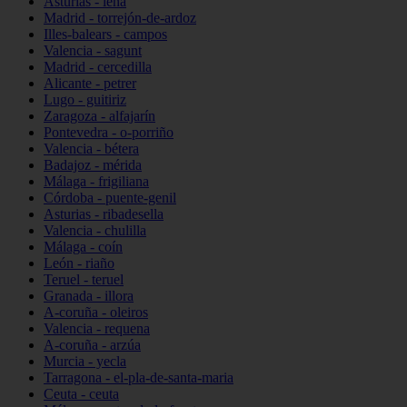
Asturias - lena
Madrid - torrejón-de-ardoz
Illes-balears - campos
Valencia - sagunt
Madrid - cercedilla
Alicante - petrer
Lugo - guitiriz
Zaragoza - alfajarín
Pontevedra - o-porriño
Valencia - bétera
Badajoz - mérida
Málaga - frigiliana
Córdoba - puente-genil
Asturias - ribadesella
Valencia - chulilla
Málaga - coín
León - riaño
Teruel - teruel
Granada - illora
A-coruña - oleiros
Valencia - requena
A-coruña - arzúa
Murcia - yecla
Tarragona - el-pla-de-santa-maria
Ceuta - ceuta