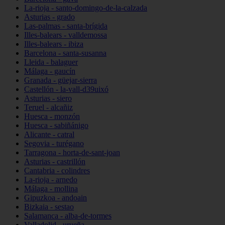
La-rioja - santo-domingo-de-la-calzada
Asturias - grado
Las-palmas - santa-brígida
Illes-balears - valldemossa
Illes-balears - ibiza
Barcelona - santa-susanna
Lleida - balaguer
Málaga - gaucín
Granada - güejar-sierra
Castellón - la-vall-d39uixó
Asturias - siero
Teruel - alcañiz
Huesca - monzón
Huesca - sabiñánigo
Alicante - catral
Segovia - turégano
Tarragona - horta-de-sant-joan
Asturias - castrillón
Cantabria - colindres
La-rioja - arnedo
Málaga - mollina
Gipuzkoa - andoain
Bizkaia - sestao
Salamanca - alba-de-tormes
Valladolid - urueña