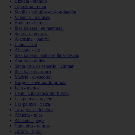
Bizkaia - erandio
Gipuzkoa - eibar
Sevilla - bollullos-de-la-mitación
Valencia - manises
Badajoz - llerena
Illes-balears - es-mercadal
Segovia - pedraza
A-coruña - padrón
Lleida - sort
Alicante - elx
Illes-balears - santa-eulària-des-riu
Asturias - avilés
Santa-cruz-de-tenerife - güímar
Illes-balears - muro
Madrid - el-escorial
Burgos - medina-de-pomar
Jaén - martos
León - villafranca-del-bierzo
Las-palmas - agaete
Las-palmas - yaiza
Tarragona - deltebre
Almería - níjar
Alicante - pego
Cantabria - reinosa
Girona - ripoll