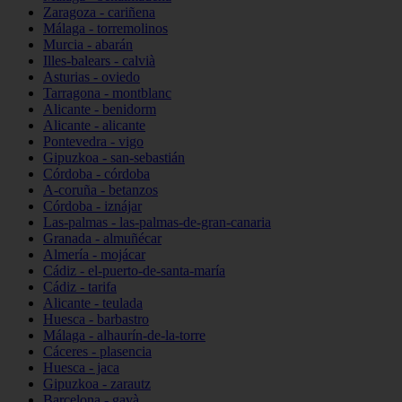
Zaragoza - cariñena
Málaga - torremolinos
Murcia - abarán
Illes-balears - calvià
Asturias - oviedo
Tarragona - montblanc
Alicante - benidorm
Alicante - alicante
Pontevedra - vigo
Gipuzkoa - san-sebastián
Córdoba - córdoba
A-coruña - betanzos
Córdoba - iznájar
Las-palmas - las-palmas-de-gran-canaria
Granada - almuñécar
Almería - mojácar
Cádiz - el-puerto-de-santa-maría
Cádiz - tarifa
Alicante - teulada
Huesca - barbastro
Málaga - alhaurín-de-la-torre
Cáceres - plasencia
Huesca - jaca
Gipuzkoa - zarautz
Barcelona - gavà