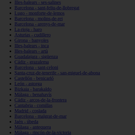
Illes-balears - ses-salines
Barcelona - sant-feliu-de-llobregat
Lugo - monforte-de-lemos
Barcelona - molins-de-rei
Barcelona - arenys-de-mar
La-rioja - haro
Asturias - cudillero
Girona - banyoles
Illes-balears - inca
Illes-balears - artà
Guadalajara - sigüenza
Cádiz - grazalema
Barcelona - sant-celoni
Santa-cruz-de-tenerife - san-miguel-de-abona
Castellón - benicarló
León - astorga
Bizkaia - barakaldo
Málaga - benahavís
Cádiz - arcos-de-la-frontera
Cantabria - comillas
Madrid - coslada
Barcelona - malgrat-de-mar
Jaén - úbeda
Málaga - antequera
Málaga - rincón-de-la-victoria