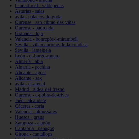
Ciudad-real - valdepeñas
Asturias - salas
ávila - palacios-de-goda
Ourense - san-cibrao-das-viñas
Ourense - padrenda
Granada - loja
Valencia - bonrepòs-i-mirambell
Sevilla - villamanrique-de-la-condesa
Sevilla - lantejuela
León - el-burgo-ranero
Almería - abla
Almería - pechina
Alicante - agost
Alicante - sax
ávila - el-arenal
Madrid - aldea-del-fresno
Ourense - a-pobra-de-trives
Jaén - alcaudete
Cáceres - coria
Valencia - almussafes
Huesca - graus
Zaragoza - alagón
Cantabria - penagos
Girona - cantallops