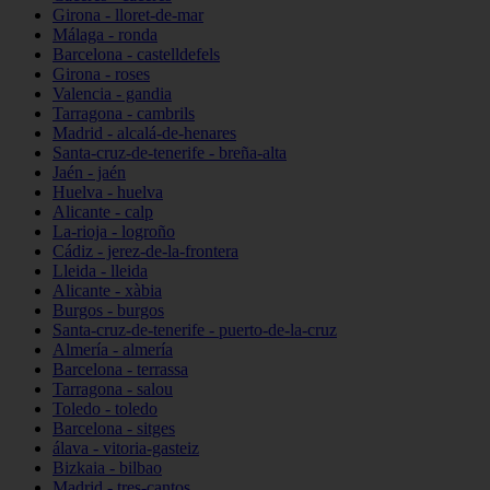
Girona - lloret-de-mar
Málaga - ronda
Barcelona - castelldefels
Girona - roses
Valencia - gandia
Tarragona - cambrils
Madrid - alcalá-de-henares
Santa-cruz-de-tenerife - breña-alta
Jaén - jaén
Huelva - huelva
Alicante - calp
La-rioja - logroño
Cádiz - jerez-de-la-frontera
Lleida - lleida
Alicante - xàbia
Burgos - burgos
Santa-cruz-de-tenerife - puerto-de-la-cruz
Almería - almería
Barcelona - terrassa
Tarragona - salou
Toledo - toledo
Barcelona - sitges
álava - vitoria-gasteiz
Bizkaia - bilbao
Madrid - tres-cantos