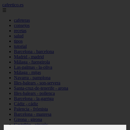
cafeetico.es
☰
cafeteras
consejos
recetas
salud
tipos
tutorial
Barcelona - barcelona
Madrid - madrid
Málaga - fuengirola
Las-palmas - la-oliva
Málaga - mijas
Navarra - pamplona
Illes-balears - son-servera
Santa-cruz-de-tenerife - arona
Illes-balears - pollença
Barcelona - la-garriga
Cádiz - cádiz
Palencia - frómista
Barcelona - manresa
Girona - girona
Castellón - vinaròs
Illes-balears - capdepera