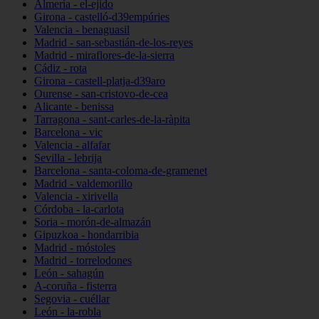
Almería - el-ejido
Girona - castelló-d39empúries
Valencia - benaguasil
Madrid - san-sebastián-de-los-reyes
Madrid - miraflores-de-la-sierra
Cádiz - rota
Girona - castell-platja-d39aro
Ourense - san-cristovo-de-cea
Alicante - benissa
Tarragona - sant-carles-de-la-ràpita
Barcelona - vic
Valencia - alfafar
Sevilla - lebrija
Barcelona - santa-coloma-de-gramenet
Madrid - valdemorillo
Valencia - xirivella
Córdoba - la-carlota
Soria - morón-de-almazán
Gipuzkoa - hondarribia
Madrid - móstoles
Madrid - torrelodones
León - sahagún
A-coruña - fisterra
Segovia - cuéllar
León - la-robla