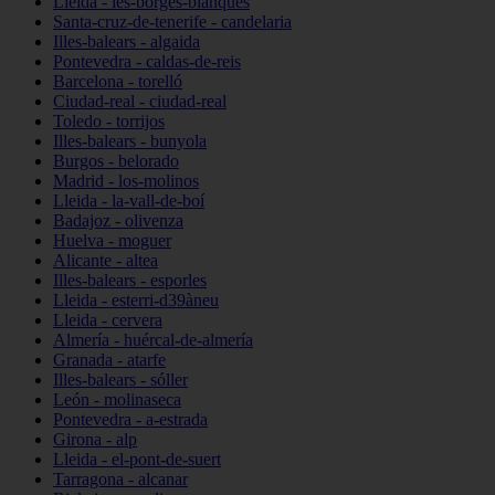
Lleida - les-borges-blanques
Santa-cruz-de-tenerife - candelaria
Illes-balears - algaida
Pontevedra - caldas-de-reis
Barcelona - torelló
Ciudad-real - ciudad-real
Toledo - torrijos
Illes-balears - bunyola
Burgos - belorado
Madrid - los-molinos
Lleida - la-vall-de-boí
Badajoz - olivenza
Huelva - moguer
Alicante - altea
Illes-balears - esporles
Lleida - esterri-d39àneu
Lleida - cervera
Almería - huércal-de-almería
Granada - atarfe
Illes-balears - sóller
León - molinaseca
Pontevedra - a-estrada
Girona - alp
Lleida - el-pont-de-suert
Tarragona - alcanar