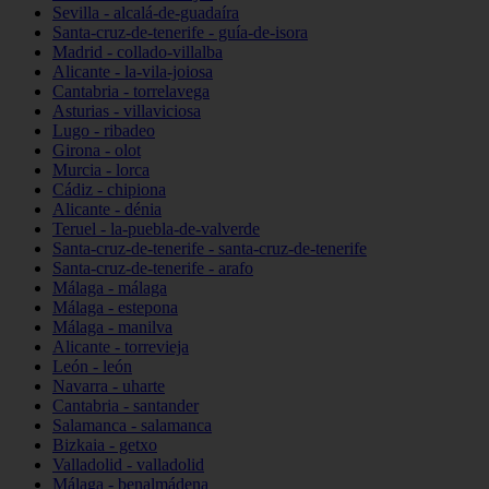
Sevilla - alcalá-de-guadaíra
Santa-cruz-de-tenerife - guía-de-isora
Madrid - collado-villalba
Alicante - la-vila-joiosa
Cantabria - torrelavega
Asturias - villaviciosa
Lugo - ribadeo
Girona - olot
Murcia - lorca
Cádiz - chipiona
Alicante - dénia
Teruel - la-puebla-de-valverde
Santa-cruz-de-tenerife - santa-cruz-de-tenerife
Santa-cruz-de-tenerife - arafo
Málaga - málaga
Málaga - estepona
Málaga - manilva
Alicante - torrevieja
León - león
Navarra - uharte
Cantabria - santander
Salamanca - salamanca
Bizkaia - getxo
Valladolid - valladolid
Málaga - benalmádena