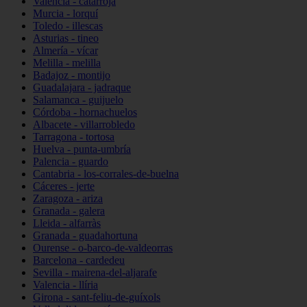
Valencia - catarroja
Murcia - lorquí
Toledo - illescas
Asturias - tineo
Almería - vícar
Melilla - melilla
Badajoz - montijo
Guadalajara - jadraque
Salamanca - guijuelo
Córdoba - hornachuelos
Albacete - villarrobledo
Tarragona - tortosa
Huelva - punta-umbría
Palencia - guardo
Cantabria - los-corrales-de-buelna
Cáceres - jerte
Zaragoza - ariza
Granada - galera
Lleida - alfarràs
Granada - guadahortuna
Ourense - o-barco-de-valdeorras
Barcelona - cardedeu
Sevilla - mairena-del-aljarafe
Valencia - llíria
Girona - sant-feliu-de-guíxols