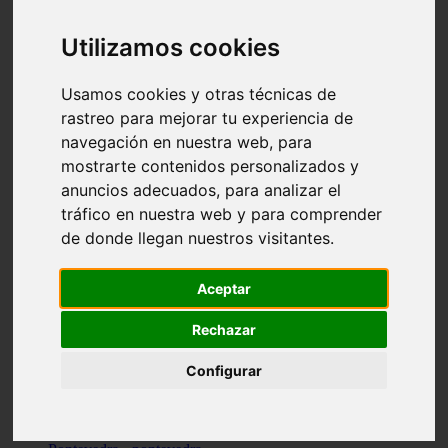
Valencia - valencia
Málaga - nerja
Utilizamos cookies
Girona - blanes
A-coruña - santiago-de-compostela
Málaga - marbella
Usamos cookies y otras técnicas de
Tarragona - tarragona
rastreo para mejorar tu experiencia de
Asturias - gijón
navegación en nuestra web, para
Girona - figueres
Alicante - santa-pola
mostrarte contenidos personalizados y
Madrid - leganés
anuncios adecuados, para analizar el
Almería - roquetas-de-mar
tráfico en nuestra web y para comprender
Girona - tossa-de-mar
Barcelona - sant-cugat-del-vallès
de donde llegan nuestros visitantes.
Alicante - l39alfàs-del-pi
Barcelona - vilanova-i-la-geltrú
Illes-balears - alcúdia
Aceptar
Castellón - peñíscola
Barcelona - mataró
Rechazar
ávila - ávila
Illes-balears - sant-antoni-de-portmany
Configurar
Illes-balears - sant-josep-de-sa-talaia
Tarragona - reus
Barcelona - badalona
Santa-cruz-de-tenerife - san-cristóbal-de-la-laguna