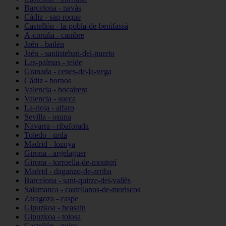
Barcelona - navàs
Cádiz - san-roque
Castellón - la-pobla-de-benifassà
A-coruña - cambre
Jaén - bailén
Jaén - santisteban-del-puerto
Las-palmas - telde
Granada - cenes-de-la-vega
Cádiz - bornos
Valencia - bocairent
Valencia - sueca
La-rioja - alfaro
Sevilla - osuna
Navarra - ribaforada
Toledo - urda
Madrid - lozoya
Girona - argelaguer
Girona - torroella-de-montgrí
Madrid - daganzo-de-arriba
Barcelona - sant-quirze-del-vallès
Salamanca - castellanos-de-moriscos
Zaragoza - caspe
Gipuzkoa - beasain
Gipuzkoa - tolosa
Castellón - nules