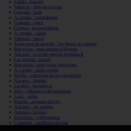
Lleida - bossòst
Palencia - itero-de-la-vega
Granada - baza
A-coruña - pontedeume
Granada - válor
Cuenca - las-pedroñeras
A-coruña - carral
Valencia - puçol
Santa-cruz-de-tenerife - los-llanos-de-aridane
Barcelona - sant-sadurní-d39anoia
Alicante - el-poble-nou-de-benitatxell
Las-palmas - tuineje
Barcelona - sant-vicenç-dels-horts
A-coruña - santa-comba
Sevilla - valencina-de-la-concepción
Navarra - lumbier
La-rioja - fuenmayor
Jaén - villanueva-del-arzobispo
Lugo - sarria
Madrid - arganda-del-rey
Alicante - els-poblets
Asturias - laviana
Barcelona - vallgorguina
Cantabria - santillana-del-mar
Zamora - santa-maría-de-la-vega