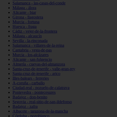
Salamanca - las-casas-del-conde
Málaga - álora
Alicante - biar
Girona - llagostera
Murcia - fortuna
Huesca - fraga
Cádiz - vejer-de-la-frontera
Málaga - alcaucín
Sevilla - la-rinconada
Salamanca - villares-de-la-reina
Cantabria - vega-de-pas
Murcia - los-alcázares
Alicante - san-fulgencio
Almería - cuevas-del-almanzora
Santa-cruz-de-tenerife - valle-gran-rey
Santa-cruz-de-tenerife - arico
Illes-balears - ferreries
A-coruña - carballo
Ciudad-real - pozuelo-de-calatrava
Pontevedra - pontecesures
Badajoz - don-benito
Segovia - real-sitio-de-san-ildefonso
Badajoz - zafra
Albacete - tarazona-de-la-mancha
Córdoba - pozoblanco