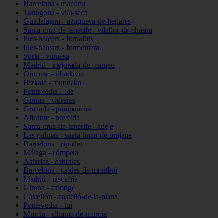
Barcelona - manlleu
Tarragona - vila-seca
Guadalajara - azuqueca-de-henares
Santa-cruz-de-tenerife - vilaflor-de-chasna
Illes-balears - fornalutx
Illes-balears - formentera
Soria - vinuesa
Madrid - mejorada-del-campo
Ourense - ribadavia
Bizkaia - mundaka
Pontevedra - oia
Girona - vidreres
Granada - pampaneira
Alicante - novelda
Santa-cruz-de-tenerife - adeje
Las-palmas - santa-lucía-de-tirajana
Barcelona - ripollet
Málaga - cómpeta
Asturias - cabrales
Barcelona - caldes-de-montbui
Madrid - rascafría
Girona - calonge
Castellón - castelló-de-la-plana
Pontevedra - tui
Murcia - alhama-de-murcia