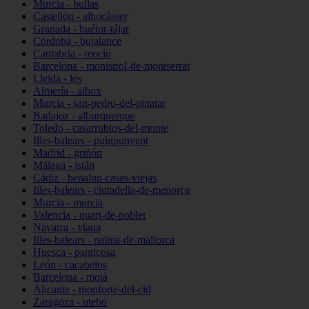
Murcia - bullas
Castellón - albocàsser
Granada - huétor-tájar
Córdoba - bujalance
Cantabria - reocín
Barcelona - monistrol-de-montserrat
Lleida - les
Almería - albox
Murcia - san-pedro-del-pinatar
Badajoz - alburquerque
Toledo - casarrubios-del-monte
Illes-balears - puigpunyent
Madrid - griñón
Málaga - istán
Cádiz - benalup-casas-viejas
Illes-balears - ciutadella-de-menorca
Murcia - murcia
Valencia - quart-de-poblet
Navarra - viana
Illes-balears - palma-de-mallorca
Huesca - panticosa
León - cacabelos
Barcelona - moià
Alicante - monforte-del-cid
Zaragoza - utebo