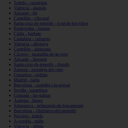
Toledo - cazalegas
Valencia - alaquàs
Alicante - ibi
Castellón - vila-real
Santa-cruz-de-tenerife - icod-de-los-vinos
Pontevedra - baiona
Cádiz - barbate
Cantabria - camargo
Valencia - alboraya
Castellón - almenara
Cáceres - jarandilla-de-la-vera
Alicante - finestrat
Santa-cruz-de-tenerife - tijarafe
Zamora - moraleja-del-vino
Gipuzkoa - ordizia
Madrid - parla
Barcelona - castellet-i-la-gornal
Sevilla - espartinas
Granada - las-gabias
Asturias - llanes
Salamanca - peñaranda-de-bracamonte
Barcelona - vilafranca-del-penedès
Navarra - tudela
A-coruña - miño
Valencia - aldaia