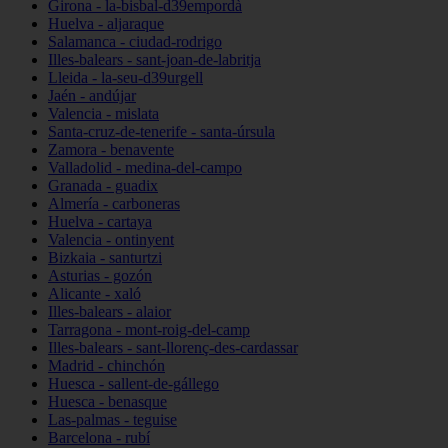
Girona - la-bisbal-d39empordà
Huelva - aljaraque
Salamanca - ciudad-rodrigo
Illes-balears - sant-joan-de-labritja
Lleida - la-seu-d39urgell
Jaén - andújar
Valencia - mislata
Santa-cruz-de-tenerife - santa-úrsula
Zamora - benavente
Valladolid - medina-del-campo
Granada - guadix
Almería - carboneras
Huelva - cartaya
Valencia - ontinyent
Bizkaia - santurtzi
Asturias - gozón
Alicante - xaló
Illes-balears - alaior
Tarragona - mont-roig-del-camp
Illes-balears - sant-llorenç-des-cardassar
Madrid - chinchón
Huesca - sallent-de-gállego
Huesca - benasque
Las-palmas - teguise
Barcelona - rubí