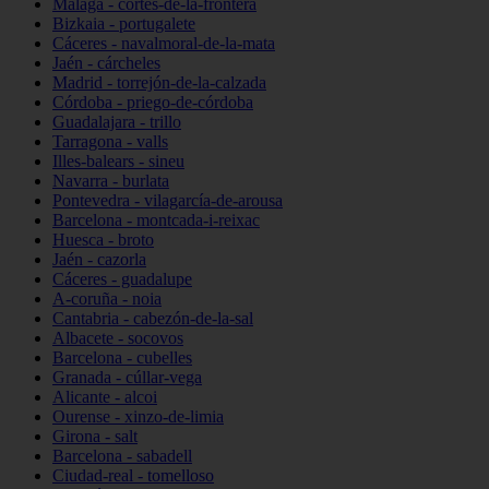
Málaga - cortes-de-la-frontera
Bizkaia - portugalete
Cáceres - navalmoral-de-la-mata
Jaén - cárcheles
Madrid - torrejón-de-la-calzada
Córdoba - priego-de-córdoba
Guadalajara - trillo
Tarragona - valls
Illes-balears - sineu
Navarra - burlata
Pontevedra - vilagarcía-de-arousa
Barcelona - montcada-i-reixac
Huesca - broto
Jaén - cazorla
Cáceres - guadalupe
A-coruña - noia
Cantabria - cabezón-de-la-sal
Albacete - socovos
Barcelona - cubelles
Granada - cúllar-vega
Alicante - alcoi
Ourense - xinzo-de-limia
Girona - salt
Barcelona - sabadell
Ciudad-real - tomelloso