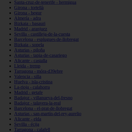
Santa-cruz-de-tenerife - hermigua
Girona - tortellà
Girona - begur
Almería - adra
Bizkaia - basauri
Madrid - aranjuez
Sevilla - castilleja-de-la-cuesta
Barcelona - esplugues-de-llobregat
Bizkaia - sopela
Asturias - piloña
Asturias - tapia-de-casariego
Alicante - castalla
Lleida - tremp
Tarragona - móra-d39ebre
Valencia - silla
Huelva - isla-cristina
La-rioja - calahorra
Madrid - getafe
Badajoz - villanueva-del-fresno
Badajoz - talavera-la-real
Barcelona - el-prat-de-llobregat
Asturias - san-martín-del-rey-aurelio
Alicante - elda
Sevilla - écija
Tarragona - calafell