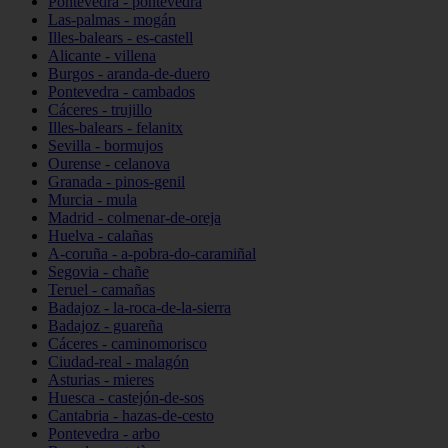
Pontevedra - pontevedra
Las-palmas - mogán
Illes-balears - es-castell
Alicante - villena
Burgos - aranda-de-duero
Pontevedra - cambados
Cáceres - trujillo
Illes-balears - felanitx
Sevilla - bormujos
Ourense - celanova
Granada - pinos-genil
Murcia - mula
Madrid - colmenar-de-oreja
Huelva - calañas
A-coruña - a-pobra-do-caramiñal
Segovia - chañe
Teruel - camañas
Badajoz - la-roca-de-la-sierra
Badajoz - guareña
Cáceres - caminomorisco
Ciudad-real - malagón
Asturias - mieres
Huesca - castejón-de-sos
Cantabria - hazas-de-cesto
Pontevedra - arbo