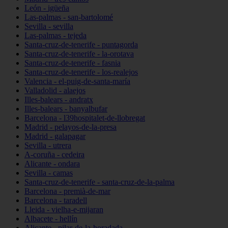
León - igüeña
Las-palmas - san-bartolomé
Sevilla - sevilla
Las-palmas - tejeda
Santa-cruz-de-tenerife - puntagorda
Santa-cruz-de-tenerife - la-orotava
Santa-cruz-de-tenerife - fasnia
Santa-cruz-de-tenerife - los-realejos
Valencia - el-puig-de-santa-maría
Valladolid - alaejos
Illes-balears - andratx
Illes-balears - banyalbufar
Barcelona - l39hospitalet-de-llobregat
Madrid - pelayos-de-la-presa
Madrid - galapagar
Sevilla - utrera
A-coruña - cedeira
Alicante - ondara
Sevilla - camas
Santa-cruz-de-tenerife - santa-cruz-de-la-palma
Barcelona - premià-de-mar
Barcelona - taradell
Lleida - vielha-e-mijaran
Albacete - hellín
Alicante - pilar-de-la-horadada