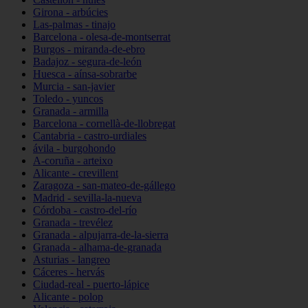
Girona - arbúcies
Las-palmas - tinajo
Barcelona - olesa-de-montserrat
Burgos - miranda-de-ebro
Badajoz - segura-de-león
Huesca - aínsa-sobrarbe
Murcia - san-javier
Toledo - yuncos
Granada - armilla
Barcelona - cornellà-de-llobregat
Cantabria - castro-urdiales
ávila - burgohondo
A-coruña - arteixo
Alicante - crevillent
Zaragoza - san-mateo-de-gállego
Madrid - sevilla-la-nueva
Córdoba - castro-del-río
Granada - trevélez
Granada - alpujarra-de-la-sierra
Granada - alhama-de-granada
Asturias - langreo
Cáceres - hervás
Ciudad-real - puerto-lápice
Alicante - polop