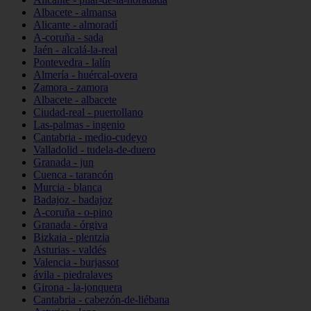
Albacete - almansa
Alicante - almoradí
A-coruña - sada
Jaén - alcalá-la-real
Pontevedra - lalín
Almería - huércal-overa
Zamora - zamora
Albacete - albacete
Ciudad-real - puertollano
Las-palmas - ingenio
Cantabria - medio-cudeyo
Valladolid - tudela-de-duero
Granada - jun
Cuenca - tarancón
Murcia - blanca
Badajoz - badajoz
A-coruña - o-pino
Granada - órgiva
Bizkaia - plentzia
Asturias - valdés
Valencia - burjassot
ávila - piedralaves
Girona - la-jonquera
Cantabria - cabezón-de-liébana