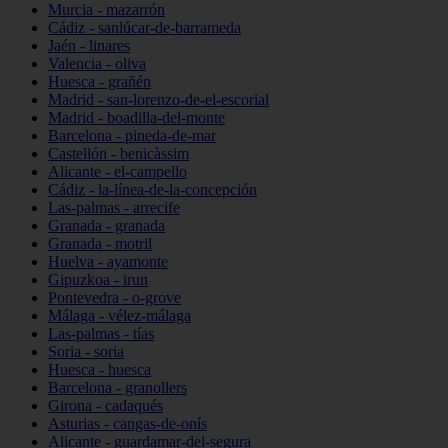
Murcia - mazarrón
Cádiz - sanlúcar-de-barrameda
Jaén - linares
Valencia - oliva
Huesca - grañén
Madrid - san-lorenzo-de-el-escorial
Madrid - boadilla-del-monte
Barcelona - pineda-de-mar
Castellón - benicàssim
Alicante - el-campello
Cádiz - la-línea-de-la-concepción
Las-palmas - arrecife
Granada - granada
Granada - motril
Huelva - ayamonte
Gipuzkoa - irun
Pontevedra - o-grove
Málaga - vélez-málaga
Las-palmas - tías
Soria - soria
Huesca - huesca
Barcelona - granollers
Girona - cadaqués
Asturias - cangas-de-onís
Alicante - guardamar-del-segura