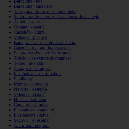
Barcelona - teià
Barcelona - casserres
Tarragona - la-torre-de-fontaubella
Santa-cruz-de-tenerife - la-matanza-de-acentejo
Almería - enix
Granada - castril
Castellón - altura
Valencia - picanya
Badajoz - san-vicente-de-alcántara
Cáceres - malpartida-de-cáceres
Santa-cruz-de-tenerife - frontera
Toledo - las-ventas-de-retamosa
Teruel - alcorisa
Zaragoza - zaragoza
Illes-balears - maó-mahón
Sevilla - pilas
Murcia - cartagena
Navarra - castejón
Valencia - sedaví
Huesca - sariñena
Cantabria - limpias
Illes-balears - santanyí
Illes-balears - selva
Segovia - el-espinar
A-coruña - negreira