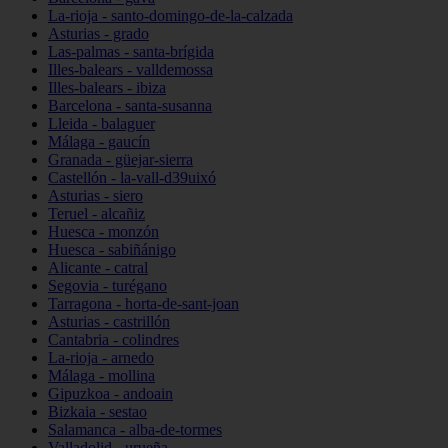
La-rioja - santo-domingo-de-la-calzada
Asturias - grado
Las-palmas - santa-brígida
Illes-balears - valldemossa
Illes-balears - ibiza
Barcelona - santa-susanna
Lleida - balaguer
Málaga - gaucín
Granada - güejar-sierra
Castellón - la-vall-d39uixó
Asturias - siero
Teruel - alcañiz
Huesca - monzón
Huesca - sabiñánigo
Alicante - catral
Segovia - turégano
Tarragona - horta-de-sant-joan
Asturias - castrillón
Cantabria - colindres
La-rioja - arnedo
Málaga - mollina
Gipuzkoa - andoain
Bizkaia - sestao
Salamanca - alba-de-tormes
Valladolid - urueña