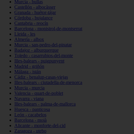
Murcia - bullas
Castellón - albocàsser
Granada - huétor-tájar
Córdoba - bujalance
Cantabria - reocín
Barcelona - monistrol-de-montserrat
Lleida - les
Almería - albox
Murcia - san-pedro-del-pinatar
Badajoz - alburquerque
Toledo - casarrubios-del-monte
Illes-balears - puigpunyent
Madrid - griñón
Málaga - istán
Cádiz - benalup-casas-viejas
Illes-balears - ciutadella-de-menorca
Murcia - murcia
Valencia - quart-de-poblet
Navarra - viana
Illes-balears - palma-de-mallorca
Huesca - panticosa
León - cacabelos
Barcelona - moià
Alicante - monforte-del-cid
Zaragoza - utebo