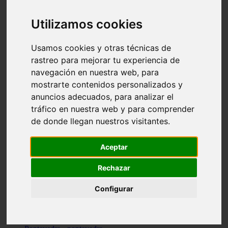
Valencia - valencia
Málaga - nerja
Utilizamos cookies
Girona - blanes
A-coruña - santiago-de-compostela
Málaga - marbella
Usamos cookies y otras técnicas de
Tarragona - tarragona
rastreo para mejorar tu experiencia de
Asturias - gijón
navegación en nuestra web, para
Girona - figueres
Alicante - santa-pola
mostrarte contenidos personalizados y
Madrid - leganés
anuncios adecuados, para analizar el
Almería - roquetas-de-mar
tráfico en nuestra web y para comprender
Girona - tossa-de-mar
Barcelona - sant-cugat-del-vallès
de donde llegan nuestros visitantes.
Alicante - l39alfàs-del-pi
Barcelona - vilanova-i-la-geltrú
Illes-balears - alcúdia
Aceptar
Castellón - peñíscola
Barcelona - mataró
Rechazar
ávila - ávila
Illes-balears - sant-antoni-de-portmany
Configurar
Illes-balears - sant-josep-de-sa-talaia
Tarragona - reus
Barcelona - badalona
Santa-cruz-de-tenerife - san-cristóbal-de-la-laguna