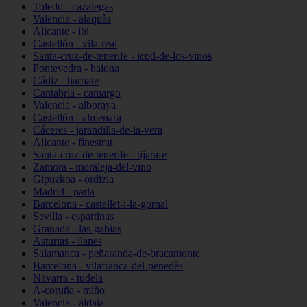
Toledo - cazalegas
Valencia - alaquàs
Alicante - ibi
Castellón - vila-real
Santa-cruz-de-tenerife - icod-de-los-vinos
Pontevedra - baiona
Cádiz - barbate
Cantabria - camargo
Valencia - alboraya
Castellón - almenara
Cáceres - jarandilla-de-la-vera
Alicante - finestrat
Santa-cruz-de-tenerife - tijarafe
Zamora - moraleja-del-vino
Gipuzkoa - ordizia
Madrid - parla
Barcelona - castellet-i-la-gornal
Sevilla - espartinas
Granada - las-gabias
Asturias - llanes
Salamanca - peñaranda-de-bracamonte
Barcelona - vilafranca-del-penedès
Navarra - tudela
A-coruña - miño
Valencia - aldaia