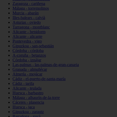
Zaragoza - cariñena
Málaga - torremolinos
Murcia - abarán
Illes-balears - calvià
Asturias - oviedo
Tarragona - montblanc
Alicante - benidorm
Alicante - alicante
Pontevedra - vigo
Gipuzkoa - san-sebastián
Córdoba - córdoba
A-coruña - betanzos
Córdoba - iznájar
Las-palmas - las-palmas-de-gran-canaria
Granada - almuñécar
Almería - mojácar
Cádiz - el-puerto-de-santa-maría
Cádiz - tarifa
Alicante - teulada
Huesca - barbastro
Málaga - alhaurín-de-la-torre
Cáceres - plasencia
Huesca - jaca
Gipuzkoa - zarautz
Barcelona - gavà