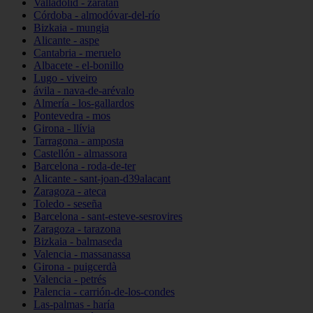
Valladolid - zaratán
Córdoba - almodóvar-del-río
Bizkaia - mungia
Alicante - aspe
Cantabria - meruelo
Albacete - el-bonillo
Lugo - viveiro
ávila - nava-de-arévalo
Almería - los-gallardos
Pontevedra - mos
Girona - llívia
Tarragona - amposta
Castellón - almassora
Barcelona - roda-de-ter
Alicante - sant-joan-d39alacant
Zaragoza - ateca
Toledo - seseña
Barcelona - sant-esteve-sesrovires
Zaragoza - tarazona
Bizkaia - balmaseda
Valencia - massanassa
Girona - puigcerdà
Valencia - petrés
Palencia - carrión-de-los-condes
Las-palmas - haría