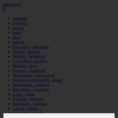
cafeetico.es
☰
cafeteras
consejos
recetas
salud
tipos
tutorial
Barcelona - barcelona
Madrid - madrid
Málaga - fuengirola
Las-palmas - la-oliva
Málaga - mijas
Navarra - pamplona
Illes-balears - son-servera
Santa-cruz-de-tenerife - arona
Illes-balears - pollença
Barcelona - la-garriga
Cádiz - cádiz
Palencia - frómista
Barcelona - manresa
Girona - girona
Castellón - vinaròs
Illes-balears - capdepera