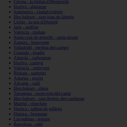
Girona - la-bisbal-d39empordà
Huelva - aljaraque
Salamanca - ciudad-rodrigo
Illes-balears - sant-joan-de-labritja
Lleida - la-seu-d39urgell
Jaén - andújar
Valencia - mislata
Santa-cruz-de-tenerife - santa-úrsula
Zamora - benavente
Valladolid - medina-del-campo
Granada - guadix
Almería - carboneras
Huelva - cartaya
Valencia - ontinyent
Bizkaia - santurtzi
Asturias - gozón
Alicante - xaló
Illes-balears - alaior
Tarragona - mont-roig-del-camp
Illes-balears - sant-llorenç-des-cardassar
Madrid - chinchón
Huesca - sallent-de-gállego
Huesca - benasque
Las-palmas - teguise
Barcelona - rubí