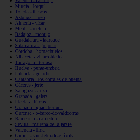
Valencia - catarroja
Murcia - lorquí
Toledo - illescas
Asturias - tineo
Almería - vícar
Melilla - melilla
Badajoz - montijo
Guadalajara - jadraque
Salamanca - guijuelo
Córdoba - hornachuelos
Albacete - villarrobledo
Tarragona - tortosa
Huelva - punta-umbría
Palencia - guardo
Cantabria - los-corrales-de-buelna
Cáceres - jerte
Zaragoza - ariza
Granada - galera
Lleida - alfarràs
Granada - guadahortuna
Ourense - o-barco-de-valdeorras
Barcelona - cardedeu
Sevilla - mairena-del-aljarafe
Valencia - llíria
Girona - sant-feliu-de-guíxols