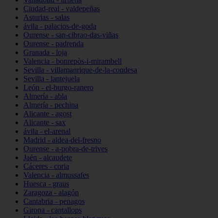
Ciudad-real - valdepeñas
Asturias - salas
ávila - palacios-de-goda
Ourense - san-cibrao-das-viñas
Ourense - padrenda
Granada - loja
Valencia - bonrepòs-i-mirambell
Sevilla - villamanrique-de-la-condesa
Sevilla - lantejuela
León - el-burgo-ranero
Almería - abla
Almería - pechina
Alicante - agost
Alicante - sax
ávila - el-arenal
Madrid - aldea-del-fresno
Ourense - a-pobra-de-trives
Jaén - alcaudete
Cáceres - coria
Valencia - almussafes
Huesca - graus
Zaragoza - alagón
Cantabria - penagos
Girona - cantallops