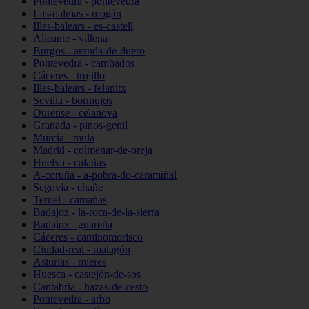
Pontevedra - pontevedra
Las-palmas - mogán
Illes-balears - es-castell
Alicante - villena
Burgos - aranda-de-duero
Pontevedra - cambados
Cáceres - trujillo
Illes-balears - felanitx
Sevilla - bormujos
Ourense - celanova
Granada - pinos-genil
Murcia - mula
Madrid - colmenar-de-oreja
Huelva - calañas
A-coruña - a-pobra-do-caramiñal
Segovia - chañe
Teruel - camañas
Badajoz - la-roca-de-la-sierra
Badajoz - guareña
Cáceres - caminomorisco
Ciudad-real - malagón
Asturias - mieres
Huesca - castejón-de-sos
Cantabria - hazas-de-cesto
Pontevedra - arbo