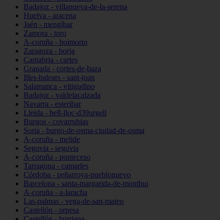
Badajoz - villanueva-de-la-serena
Huelva - aracena
Jaén - mengíbar
Zamora - toro
A-coruña - boimorto
Zaragoza - borja
Cantabria - cartes
Granada - cortes-de-baza
Illes-balears - sant-joan
Salamanca - vitigudino
Badajoz - valdelacalzada
Navarra - esteribar
Lleida - bell-lloc-d39urgell
Burgos - covarrubias
Soria - burgo-de-osma-ciudad-de-osma
A-coruña - melide
Segovia - segovia
A-coruña - ponteceso
Tarragona - camarles
Córdoba - peñarroya-pueblonuevo
Barcelona - santa-margarida-de-montbui
A-coruña - a-laracha
Las-palmas - vega-de-san-mateo
Castellón - orpesa
Castellón - burriana