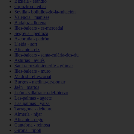
Bizkaia - erandio
Gipuzkoa - eibar
Sevilla - bollullos-de-la-mitación
Valencia - manises
Badajoz - llerena
Illes-balears - es-mercadal
Segovia - pedraza
A-coruña - padrón
Lleida - sort
Alicante - elx
Illes-balears - santa-eulària-des-riu
Asturias - avilés
Santa-cruz-de-tenerife - güímar
Illes-balears - muro
Madrid - el-escorial
Burgos - medina-de-pomar
Jaén - martos
León - villafranca-del-bierzo
Las-palmas - agaete
Las-palmas - yaiza
Tarragona - deltebre
Almería - níjar
Alicante - pego
Cantabria - reinosa
Girona - ripoll