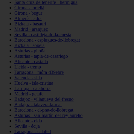
Santa-cruz-de-tenerife - hermigua
Girona - tortellà
Girona - begur
Almería - adra
Bizkaia - basauri
Madrid - aranjuez
Sevilla - castilleja-de-la-cuesta
Barcelona - esplugues-de-llobregat
Bizkaia - sopela
Asturias - piloña
Asturias - tapia-de-casariego
Alicante - castalla
Lleida - tremp
Tarragona - móra-d39ebre
Valencia - silla
Huelva - isla-cristina
La-rioja - calahorra
Madrid - getafe
Badajoz - villanueva-del-fresno
Badajoz - talavera-la-real
Barcelona - el-prat-de-llobregat
Asturias - san-martín-del-rey-aurelio
Alicante - elda
Sevilla - écija
Tarragona - calafell