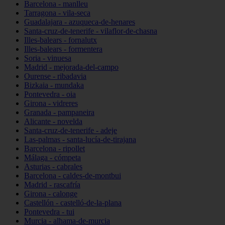
Barcelona - manlleu
Tarragona - vila-seca
Guadalajara - azuqueca-de-henares
Santa-cruz-de-tenerife - vilaflor-de-chasna
Illes-balears - fornalutx
Illes-balears - formentera
Soria - vinuesa
Madrid - mejorada-del-campo
Ourense - ribadavia
Bizkaia - mundaka
Pontevedra - oia
Girona - vidreres
Granada - pampaneira
Alicante - novelda
Santa-cruz-de-tenerife - adeje
Las-palmas - santa-lucía-de-tirajana
Barcelona - ripollet
Málaga - cómpeta
Asturias - cabrales
Barcelona - caldes-de-montbui
Madrid - rascafría
Girona - calonge
Castellón - castelló-de-la-plana
Pontevedra - tui
Murcia - alhama-de-murcia