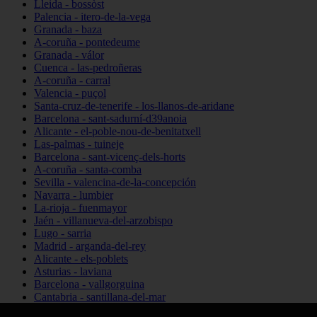
Lleida - bossòst
Palencia - itero-de-la-vega
Granada - baza
A-coruña - pontedeume
Granada - válor
Cuenca - las-pedroñeras
A-coruña - carral
Valencia - puçol
Santa-cruz-de-tenerife - los-llanos-de-aridane
Barcelona - sant-sadurní-d39anoia
Alicante - el-poble-nou-de-benitatxell
Las-palmas - tuineje
Barcelona - sant-vicenç-dels-horts
A-coruña - santa-comba
Sevilla - valencina-de-la-concepción
Navarra - lumbier
La-rioja - fuenmayor
Jaén - villanueva-del-arzobispo
Lugo - sarria
Madrid - arganda-del-rey
Alicante - els-poblets
Asturias - laviana
Barcelona - vallgorguina
Cantabria - santillana-del-mar
Zamora - santa-maría-de-la-vega