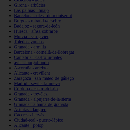
Girona - arbúcies
Las-palmas - tinajo
Barcelona - olesa-de-montserrat
Burgos - miranda-de-ebro
Badajoz - segura-de-león
Huesca - aínsa-sobrarbe
Murcia - san-javier
Toledo - yuncos
Granada - armilla
Barcelona - cornellà-de-llobregat
Cantabria - castro-urdiales
ávila - burgohondo
A-coruña - arteixo
Alicante - crevillent
Zaragoza - san-mateo-de-gállego
Madrid - sevilla-la-nueva
Córdoba - castro-del-río
Granada - trevélez
Granada - alpujarra-de-la-sierra
Granada - alhama-de-granada
Asturias - langreo
Cáceres - hervás
Ciudad-real - puerto-lápice
Alicante - polop