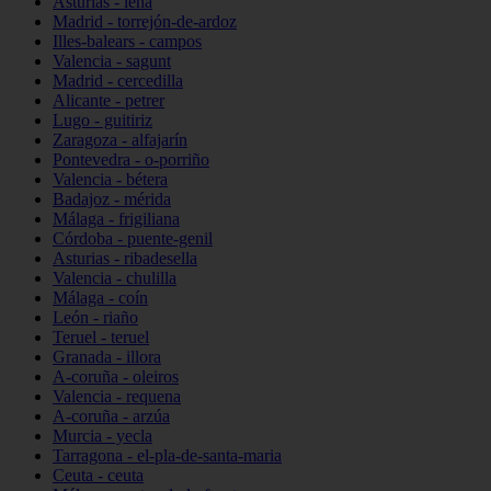
Asturias - lena
Madrid - torrejón-de-ardoz
Illes-balears - campos
Valencia - sagunt
Madrid - cercedilla
Alicante - petrer
Lugo - guitiriz
Zaragoza - alfajarín
Pontevedra - o-porriño
Valencia - bétera
Badajoz - mérida
Málaga - frigiliana
Córdoba - puente-genil
Asturias - ribadesella
Valencia - chulilla
Málaga - coín
León - riaño
Teruel - teruel
Granada - illora
A-coruña - oleiros
Valencia - requena
A-coruña - arzúa
Murcia - yecla
Tarragona - el-pla-de-santa-maria
Ceuta - ceuta