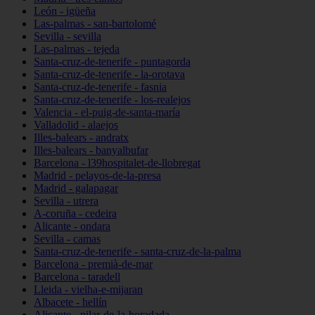
León - igüeña
Las-palmas - san-bartolomé
Sevilla - sevilla
Las-palmas - tejeda
Santa-cruz-de-tenerife - puntagorda
Santa-cruz-de-tenerife - la-orotava
Santa-cruz-de-tenerife - fasnia
Santa-cruz-de-tenerife - los-realejos
Valencia - el-puig-de-santa-maría
Valladolid - alaejos
Illes-balears - andratx
Illes-balears - banyalbufar
Barcelona - l39hospitalet-de-llobregat
Madrid - pelayos-de-la-presa
Madrid - galapagar
Sevilla - utrera
A-coruña - cedeira
Alicante - ondara
Sevilla - camas
Santa-cruz-de-tenerife - santa-cruz-de-la-palma
Barcelona - premià-de-mar
Barcelona - taradell
Lleida - vielha-e-mijaran
Albacete - hellín
Alicante - pilar-de-la-horadada