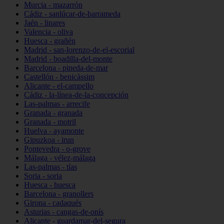
Murcia - mazarrón
Cádiz - sanlúcar-de-barrameda
Jaén - linares
Valencia - oliva
Huesca - grañén
Madrid - san-lorenzo-de-el-escorial
Madrid - boadilla-del-monte
Barcelona - pineda-de-mar
Castellón - benicàssim
Alicante - el-campello
Cádiz - la-línea-de-la-concepción
Las-palmas - arrecife
Granada - granada
Granada - motril
Huelva - ayamonte
Gipuzkoa - irun
Pontevedra - o-grove
Málaga - vélez-málaga
Las-palmas - tías
Soria - soria
Huesca - huesca
Barcelona - granollers
Girona - cadaqués
Asturias - cangas-de-onís
Alicante - guardamar-del-segura