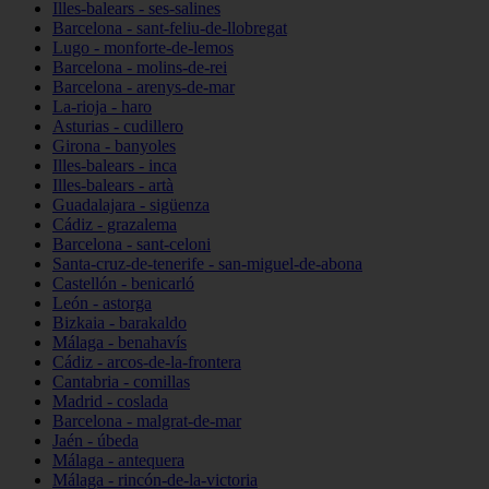
Illes-balears - ses-salines
Barcelona - sant-feliu-de-llobregat
Lugo - monforte-de-lemos
Barcelona - molins-de-rei
Barcelona - arenys-de-mar
La-rioja - haro
Asturias - cudillero
Girona - banyoles
Illes-balears - inca
Illes-balears - artà
Guadalajara - sigüenza
Cádiz - grazalema
Barcelona - sant-celoni
Santa-cruz-de-tenerife - san-miguel-de-abona
Castellón - benicarló
León - astorga
Bizkaia - barakaldo
Málaga - benahavís
Cádiz - arcos-de-la-frontera
Cantabria - comillas
Madrid - coslada
Barcelona - malgrat-de-mar
Jaén - úbeda
Málaga - antequera
Málaga - rincón-de-la-victoria