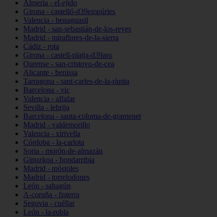
Almería - el-ejido
Girona - castelló-d39empúries
Valencia - benaguasil
Madrid - san-sebastián-de-los-reyes
Madrid - miraflores-de-la-sierra
Cádiz - rota
Girona - castell-platja-d39aro
Ourense - san-cristovo-de-cea
Alicante - benissa
Tarragona - sant-carles-de-la-ràpita
Barcelona - vic
Valencia - alfafar
Sevilla - lebrija
Barcelona - santa-coloma-de-gramenet
Madrid - valdemorillo
Valencia - xirivella
Córdoba - la-carlota
Soria - morón-de-almazán
Gipuzkoa - hondarribia
Madrid - móstoles
Madrid - torrelodones
León - sahagún
A-coruña - fisterra
Segovia - cuéllar
León - la-robla