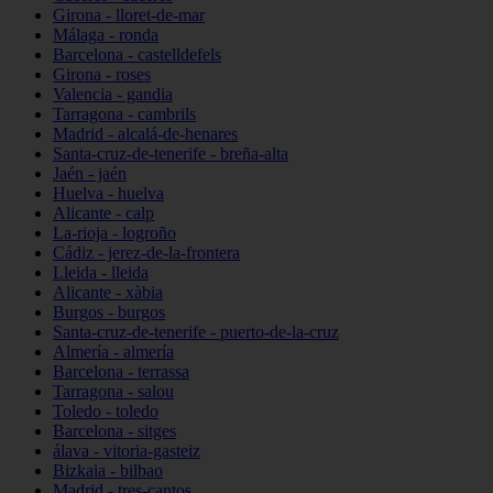
Girona - lloret-de-mar
Málaga - ronda
Barcelona - castelldefels
Girona - roses
Valencia - gandia
Tarragona - cambrils
Madrid - alcalá-de-henares
Santa-cruz-de-tenerife - breña-alta
Jaén - jaén
Huelva - huelva
Alicante - calp
La-rioja - logroño
Cádiz - jerez-de-la-frontera
Lleida - lleida
Alicante - xàbia
Burgos - burgos
Santa-cruz-de-tenerife - puerto-de-la-cruz
Almería - almería
Barcelona - terrassa
Tarragona - salou
Toledo - toledo
Barcelona - sitges
álava - vitoria-gasteiz
Bizkaia - bilbao
Madrid - tres-cantos