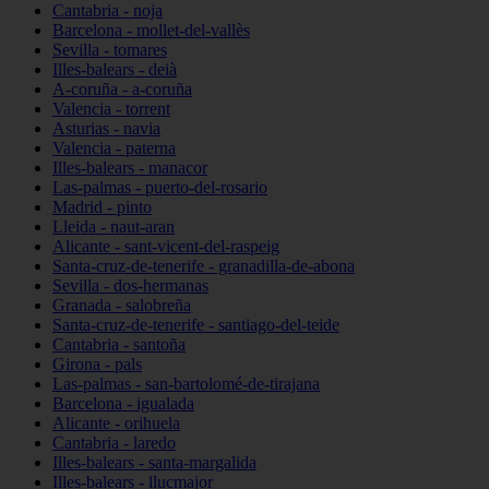
Cantabria - noja
Barcelona - mollet-del-vallès
Sevilla - tomares
Illes-balears - deià
A-coruña - a-coruña
Valencia - torrent
Asturias - navia
Valencia - paterna
Illes-balears - manacor
Las-palmas - puerto-del-rosario
Madrid - pinto
Lleida - naut-aran
Alicante - sant-vicent-del-raspeig
Santa-cruz-de-tenerife - granadilla-de-abona
Sevilla - dos-hermanas
Granada - salobreña
Santa-cruz-de-tenerife - santiago-del-teide
Cantabria - santoña
Girona - pals
Las-palmas - san-bartolomé-de-tirajana
Barcelona - igualada
Alicante - orihuela
Cantabria - laredo
Illes-balears - santa-margalida
Illes-balears - llucmajor