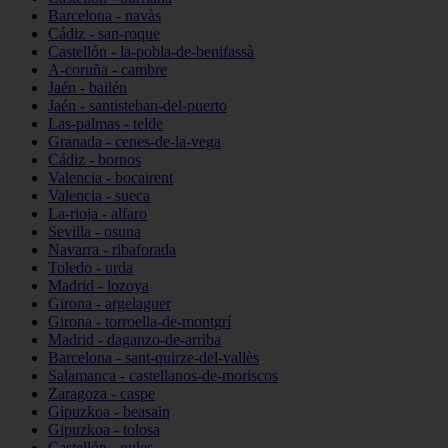
Barcelona - navàs
Cádiz - san-roque
Castellón - la-pobla-de-benifassà
A-coruña - cambre
Jaén - bailén
Jaén - santisteban-del-puerto
Las-palmas - telde
Granada - cenes-de-la-vega
Cádiz - bornos
Valencia - bocairent
Valencia - sueca
La-rioja - alfaro
Sevilla - osuna
Navarra - ribaforada
Toledo - urda
Madrid - lozoya
Girona - argelaguer
Girona - torroella-de-montgrí
Madrid - daganzo-de-arriba
Barcelona - sant-quirze-del-vallès
Salamanca - castellanos-de-moriscos
Zaragoza - caspe
Gipuzkoa - beasain
Gipuzkoa - tolosa
Castellón - nules