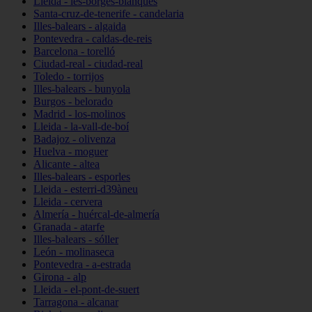
Lleida - les-borges-blanques
Santa-cruz-de-tenerife - candelaria
Illes-balears - algaida
Pontevedra - caldas-de-reis
Barcelona - torelló
Ciudad-real - ciudad-real
Toledo - torrijos
Illes-balears - bunyola
Burgos - belorado
Madrid - los-molinos
Lleida - la-vall-de-boí
Badajoz - olivenza
Huelva - moguer
Alicante - altea
Illes-balears - esporles
Lleida - esterri-d39àneu
Lleida - cervera
Almería - huércal-de-almería
Granada - atarfe
Illes-balears - sóller
León - molinaseca
Pontevedra - a-estrada
Girona - alp
Lleida - el-pont-de-suert
Tarragona - alcanar