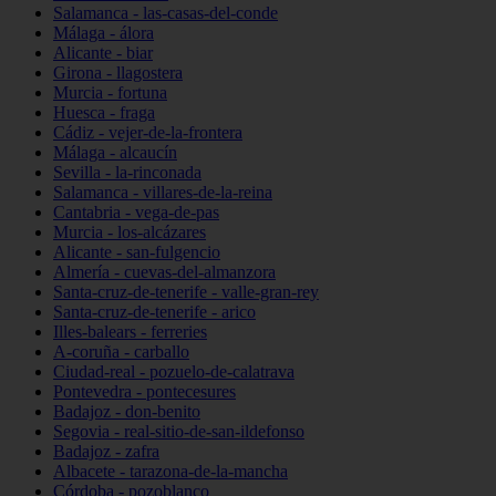
Salamanca - las-casas-del-conde
Málaga - álora
Alicante - biar
Girona - llagostera
Murcia - fortuna
Huesca - fraga
Cádiz - vejer-de-la-frontera
Málaga - alcaucín
Sevilla - la-rinconada
Salamanca - villares-de-la-reina
Cantabria - vega-de-pas
Murcia - los-alcázares
Alicante - san-fulgencio
Almería - cuevas-del-almanzora
Santa-cruz-de-tenerife - valle-gran-rey
Santa-cruz-de-tenerife - arico
Illes-balears - ferreries
A-coruña - carballo
Ciudad-real - pozuelo-de-calatrava
Pontevedra - pontecesures
Badajoz - don-benito
Segovia - real-sitio-de-san-ildefonso
Badajoz - zafra
Albacete - tarazona-de-la-mancha
Córdoba - pozoblanco