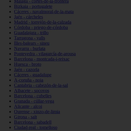
Málaga - cortes-de-la-frontera
Bizkaia - portugalete
Cáceres - navalmoral-de-la-mata
Jaén - cárcheles
Madrid - torrejón-de-la-calzada
Córdoba - priego-de-córdoba
Guadalajara - trillo
Tarragona - valls
Illes-balears - sineu
Navarra - burlata
Pontevedra - vilagarcía-de-arousa
Barcelona - montcada-i-reixac
Huesca - broto
Jaén - cazorla
Cáceres - guadalupe
A-coruña - noia
Cantabria - cabezón-de-la-sal
Albacete - socovos
Barcelona - cubelles
Granada - cúllar-vega
Alicante - alcoi
Ourense - xinzo-de-limia
Girona - salt
Barcelona - sabadell
Ciudad-real - tomelloso