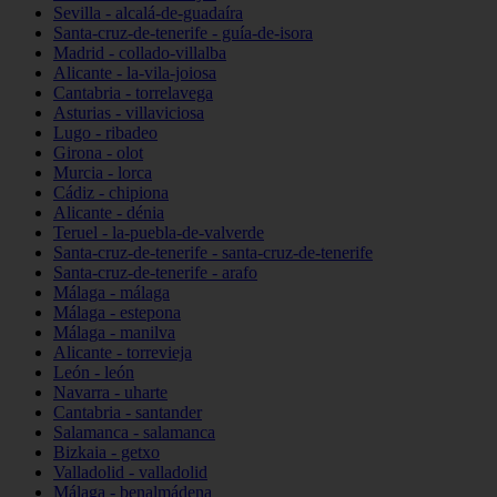
Sevilla - alcalá-de-guadaíra
Santa-cruz-de-tenerife - guía-de-isora
Madrid - collado-villalba
Alicante - la-vila-joiosa
Cantabria - torrelavega
Asturias - villaviciosa
Lugo - ribadeo
Girona - olot
Murcia - lorca
Cádiz - chipiona
Alicante - dénia
Teruel - la-puebla-de-valverde
Santa-cruz-de-tenerife - santa-cruz-de-tenerife
Santa-cruz-de-tenerife - arafo
Málaga - málaga
Málaga - estepona
Málaga - manilva
Alicante - torrevieja
León - león
Navarra - uharte
Cantabria - santander
Salamanca - salamanca
Bizkaia - getxo
Valladolid - valladolid
Málaga - benalmádena