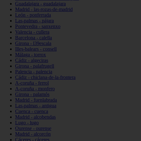
Guadalajara - guadalajara
Madrid - las-rozas-de-madrid
León - ponferrada
Las-palmas - pájara
Pontevedra - sanxenxo
Valencia - cullera
Barcelona - calella
Girona - l39escala
Illes-balears - consell
Málaga - torrox
Cádiz - algeciras
Girona - palafrugell
Palencia - palencia
Cádiz - chiclana-de-la-frontera
A-coruña - ferrol
A-coruña - monfero
Girona - palamós
Madrid - fuenlabrada
Las-palmas - antigua
Cuenca - cuenca
Madrid - alcobendas
Lugo - lugo
Ourense - ourense
Madrid - alcorcón
Cáceres - cáceres