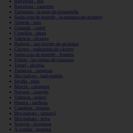
Barcelona - teià
Barcelona - casserres
Tarragona - la-torre-de-fontaubella
Santa-cruz-de-tenerife - la-matanza-de-acentejo
Almería - enix
Granada - castril
Castellón - altura
Valencia - picanya
Badajoz - san-vicente-de-alcántara
Cáceres - malpartida-de-cáceres
Santa-cruz-de-tenerife - frontera
Toledo - las-ventas-de-retamosa
Teruel - alcorisa
Zaragoza - zaragoza
Illes-balears - maó-mahón
Sevilla - pilas
Murcia - cartagena
Navarra - castejón
Valencia - sedaví
Huesca - sariñena
Cantabria - limpias
Illes-balears - santanyí
Illes-balears - selva
Segovia - el-espinar
A-coruña - negreira