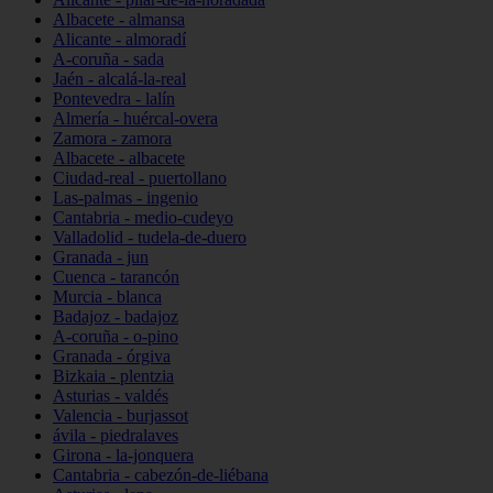
Albacete - almansa
Alicante - almoradí
A-coruña - sada
Jaén - alcalá-la-real
Pontevedra - lalín
Almería - huércal-overa
Zamora - zamora
Albacete - albacete
Ciudad-real - puertollano
Las-palmas - ingenio
Cantabria - medio-cudeyo
Valladolid - tudela-de-duero
Granada - jun
Cuenca - tarancón
Murcia - blanca
Badajoz - badajoz
A-coruña - o-pino
Granada - órgiva
Bizkaia - plentzia
Asturias - valdés
Valencia - burjassot
ávila - piedralaves
Girona - la-jonquera
Cantabria - cabezón-de-liébana