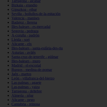
Tarragona - alcanar
Bizkaia - erandio
Gipuzkoa - eibar
Sevilla - bollullos-de-la-mitación
Valencia - manises
Badajoz - llerena
Illes-balears - es-mercadal
Segovia - pedraza
A-coruña - padrón
Lleida - sort
Alicante - elx
Illes-balears - santa-eulària-des-riu
Asturias - avilés
Santa-cruz-de-tenerife - güímar
Illes-balears - muro
Madrid - el-escorial
Burgos - medina-de-pomar
Jaén - martos
León - villafranca-del-bierzo
Las-palmas - agaete
Las-palmas - yaiza
Tarragona - deltebre
Almería - níjar
Alicante - pego
Cantabria - reinosa