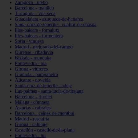
Zaragoza - utebo
Barcelona - manlleu
Tarragona - vila-seca
Guadalajara - azuqueca-de-henares
Santa-cruz-de-tenerife - vilaflor-de-chasna
Illes-balears - fornalutx
Illes-balears - formentera
Soria - vinuesa
Madrid - mejorada-del-campo
Ourense - ribadavia
Bizkaia - mundaka
Pontevedra - oia
Girona - vidreres
Granada - pampaneira
Alicante - novelda
Santa-cruz-de-tenerife - adeje
Las-palmas - santa-lucía-de-tirajana
Barcelona - ripollet
Málaga - cómpeta
Asturias - cabrales
Barcelona - caldes-de-montbui
Madrid - rascafría
Girona - calonge
Castellón - castelló-de-la-plana
Pontevedra - tui