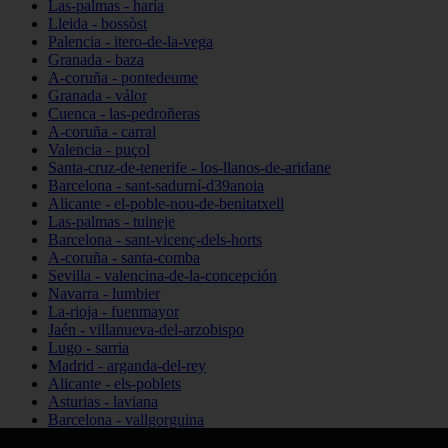
Las-palmas - haría
Lleida - bossòst
Palencia - itero-de-la-vega
Granada - baza
A-coruña - pontedeume
Granada - válor
Cuenca - las-pedroñeras
A-coruña - carral
Valencia - puçol
Santa-cruz-de-tenerife - los-llanos-de-aridane
Barcelona - sant-sadurní-d39anoia
Alicante - el-poble-nou-de-benitatxell
Las-palmas - tuineje
Barcelona - sant-vicenç-dels-horts
A-coruña - santa-comba
Sevilla - valencina-de-la-concepción
Navarra - lumbier
La-rioja - fuenmayor
Jaén - villanueva-del-arzobispo
Lugo - sarria
Madrid - arganda-del-rey
Alicante - els-poblets
Asturias - laviana
Barcelona - vallgorguina
Cantabria - santillana-del-mar