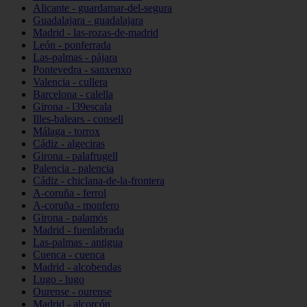
Alicante - guardamar-del-segura
Guadalajara - guadalajara
Madrid - las-rozas-de-madrid
León - ponferrada
Las-palmas - pájara
Pontevedra - sanxenxo
Valencia - cullera
Barcelona - calella
Girona - l39escala
Illes-balears - consell
Málaga - torrox
Cádiz - algeciras
Girona - palafrugell
Palencia - palencia
Cádiz - chiclana-de-la-frontera
A-coruña - ferrol
A-coruña - monfero
Girona - palamós
Madrid - fuenlabrada
Las-palmas - antigua
Cuenca - cuenca
Madrid - alcobendas
Lugo - lugo
Ourense - ourense
Madrid - alcorcón