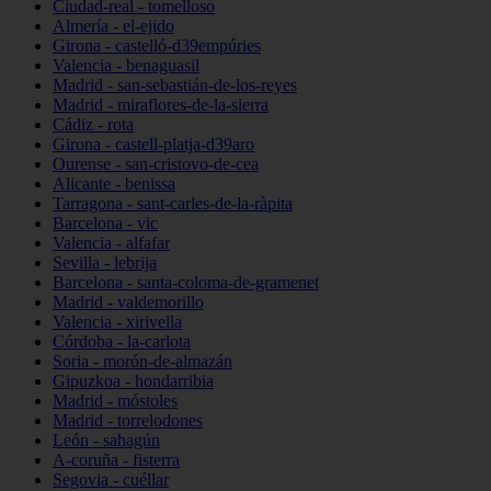
Ciudad-real - tomelloso
Almería - el-ejido
Girona - castelló-d39empúries
Valencia - benaguasil
Madrid - san-sebastián-de-los-reyes
Madrid - miraflores-de-la-sierra
Cádiz - rota
Girona - castell-platja-d39aro
Ourense - san-cristovo-de-cea
Alicante - benissa
Tarragona - sant-carles-de-la-ràpita
Barcelona - vic
Valencia - alfafar
Sevilla - lebrija
Barcelona - santa-coloma-de-gramenet
Madrid - valdemorillo
Valencia - xirivella
Córdoba - la-carlota
Soria - morón-de-almazán
Gipuzkoa - hondarribia
Madrid - móstoles
Madrid - torrelodones
León - sahagún
A-coruña - fisterra
Segovia - cuéllar