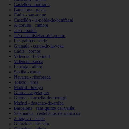
Castellón - burriana
Barcelona - navàs
Cádiz - san-roque
Castellón - la-pobla-de-benifassà
A-coruña - cambre
Jaén - bailén
Jaén - santisteban-del-puerto
Las-palmas - telde
Granada - cenes-de-la-vega
Cádiz - bornos
Valencia - bocairent
Valencia - sueca
La-rioja - alfaro
Sevilla - osuna
Navarra - ribaforada
Toledo - urda
Madrid - lozoya
Girona - argelaguer
Girona - torroella-de-montgrí
Madrid - daganzo-de-arriba
Barcelona - sant-quirze-del-vallès
Salamanca - castellanos-de-moriscos
Zaragoza - caspe
Gipuzkoa - beasain
Gipuzkoa - tolosa