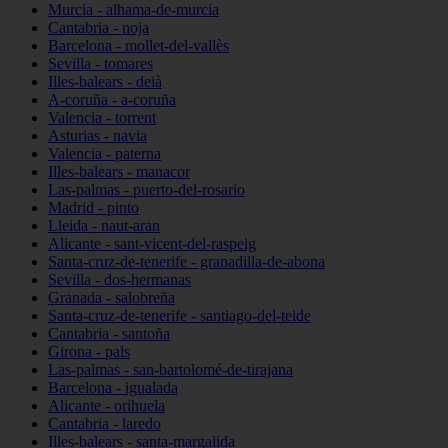
Murcia - alhama-de-murcia
Cantabria - noja
Barcelona - mollet-del-vallès
Sevilla - tomares
Illes-balears - deià
A-coruña - a-coruña
Valencia - torrent
Asturias - navia
Valencia - paterna
Illes-balears - manacor
Las-palmas - puerto-del-rosario
Madrid - pinto
Lleida - naut-aran
Alicante - sant-vicent-del-raspeig
Santa-cruz-de-tenerife - granadilla-de-abona
Sevilla - dos-hermanas
Granada - salobreña
Santa-cruz-de-tenerife - santiago-del-teide
Cantabria - santoña
Girona - pals
Las-palmas - san-bartolomé-de-tirajana
Barcelona - igualada
Alicante - orihuela
Cantabria - laredo
Illes-balears - santa-margalida