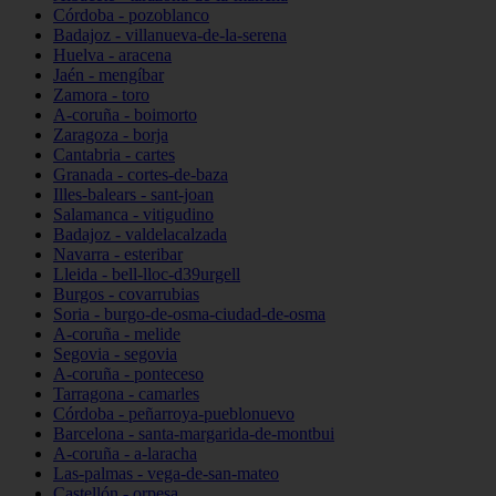
Córdoba - pozoblanco
Badajoz - villanueva-de-la-serena
Huelva - aracena
Jaén - mengíbar
Zamora - toro
A-coruña - boimorto
Zaragoza - borja
Cantabria - cartes
Granada - cortes-de-baza
Illes-balears - sant-joan
Salamanca - vitigudino
Badajoz - valdelacalzada
Navarra - esteribar
Lleida - bell-lloc-d39urgell
Burgos - covarrubias
Soria - burgo-de-osma-ciudad-de-osma
A-coruña - melide
Segovia - segovia
A-coruña - ponteceso
Tarragona - camarles
Córdoba - peñarroya-pueblonuevo
Barcelona - santa-margarida-de-montbui
A-coruña - a-laracha
Las-palmas - vega-de-san-mateo
Castellón - orpesa