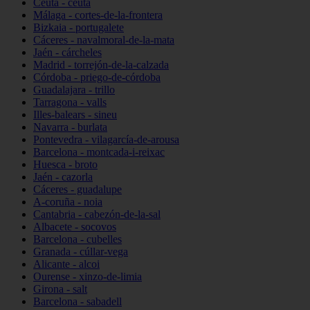
Ceuta - ceuta
Málaga - cortes-de-la-frontera
Bizkaia - portugalete
Cáceres - navalmoral-de-la-mata
Jaén - cárcheles
Madrid - torrejón-de-la-calzada
Córdoba - priego-de-córdoba
Guadalajara - trillo
Tarragona - valls
Illes-balears - sineu
Navarra - burlata
Pontevedra - vilagarcía-de-arousa
Barcelona - montcada-i-reixac
Huesca - broto
Jaén - cazorla
Cáceres - guadalupe
A-coruña - noia
Cantabria - cabezón-de-la-sal
Albacete - socovos
Barcelona - cubelles
Granada - cúllar-vega
Alicante - alcoi
Ourense - xinzo-de-limia
Girona - salt
Barcelona - sabadell