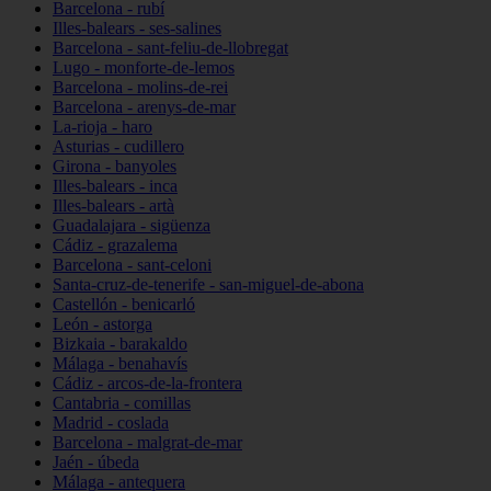
Barcelona - rubí
Illes-balears - ses-salines
Barcelona - sant-feliu-de-llobregat
Lugo - monforte-de-lemos
Barcelona - molins-de-rei
Barcelona - arenys-de-mar
La-rioja - haro
Asturias - cudillero
Girona - banyoles
Illes-balears - inca
Illes-balears - artà
Guadalajara - sigüenza
Cádiz - grazalema
Barcelona - sant-celoni
Santa-cruz-de-tenerife - san-miguel-de-abona
Castellón - benicarló
León - astorga
Bizkaia - barakaldo
Málaga - benahavís
Cádiz - arcos-de-la-frontera
Cantabria - comillas
Madrid - coslada
Barcelona - malgrat-de-mar
Jaén - úbeda
Málaga - antequera