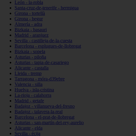
León - la-robla
Santa-cruz-de-tenerife - hermigua
Girona - tortellà
Girona - begur
Almería - adra
Bizkaia - basauri
Madrid - aranjuez
Sevilla - castilleja-de-la-cuesta
Barcelona - esplugues-de-llobregat
Bizkaia - sopela
Asturias - piloña
Asturias - tapia-de-casariego
Alicante - castalla
Lleida - tremp
Tarragona - móra-d39ebre
Valencia - silla
Huelva - isla-cristina
La-rioja - calahorra
Madrid - getafe
Badajoz - villanueva-del-fresno
Badajoz - talavera-la-real
Barcelona - el-prat-de-llobregat
Asturias - san-martín-del-rey-aurelio
Alicante - elda
Sevilla - écija