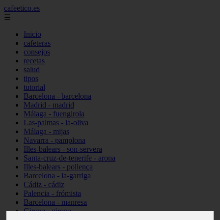
cafeetico.es
☰
Inicio
cafeteras
consejos
recetas
salud
tipos
tutorial
Barcelona - barcelona
Madrid - madrid
Málaga - fuengirola
Las-palmas - la-oliva
Málaga - mijas
Navarra - pamplona
Illes-balears - son-servera
Santa-cruz-de-tenerife - arona
Illes-balears - pollença
Barcelona - la-garriga
Cádiz - cádiz
Palencia - frómista
Barcelona - manresa
Girona - girona
Castellón - vinaròs