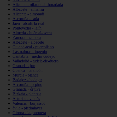
Alicante - pilar-de-la-horadada
Albacete - almansa
Alicante - almoradí
A-coruña - sada
Jaén - alcalá-la-real
Pontevedra - lalín
Almería - huércal-overa
Zamora - zamora
Albacete - albacete
Ciudad-real - puertollano
Las-palmas - ingenio
Cantabria - medio-cudeyo
Valladolid - tudela-de-duero
Granada - jun
Cuenca - tarancón
Murcia - blanca
Badajoz - badajoz
A-coruña - o-pino
Granada - órgiva
Bizkaia - plentzia
Asturias - valdés
Valencia - burjassot
ávila - piedralaves
Girona - la-jonquera