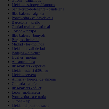
Girona - cantallops
Lleida - les-borges-blanques
Santa-cruz-de-tenerife - candelaria
Illes-balears - algaida
Pontevedra - caldas-de-reis
Barcelona - torelló
Ciudad-real - ciudad-real
Toledo - torrijos
Illes-balears - bunyola
Burgos - belorado
Madrid - los-molinos
Lleida - la-vall-de-boí
Badajoz - olivenza
Huelva - moguer
Alicante - altea
Illes-balears - esporles
Lleida - esterri-d39àneu
Lleida - cervera
Almería - huércal-de-almería
Granada - atarfe
Illes-balears - sóller
León - molinaseca
Pontevedra - a-estrada
Girona - alp
Lleida - el-pont-de-suert