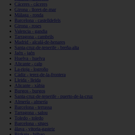
Cáceres - cáceres
Girona - lloret-de-mar
Málaga - ronda
Barcelona - castelldefels
Girona - roses
Valencia - gandia
Tarragona - cambrils
Madrid - alcalá-de-henares
Santa-cruz-de-tenerife - breña-alta
Jaén - jaén
Huelva - huelva
Alicante - calp
La-rioja - logroño
Cádiz - jerez-de-la-frontera
Lleida - lleida
Alicante - xàbia
Burgos - burgos
Santa-cruz-de-tenerife - puerto-de-la-cruz
Almería - almería
Barcelona - terrassa
Tarragona - salou
Toledo - toledo
Barcelona - sitges
álava - vitoria-gasteiz
Bizkaia - bilbao