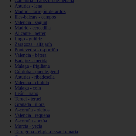
Cantabria - cabezón-de-liébana
Asturias - lena
Madrid - torrejón-de-ardoz
Illes-balears - campos
Valencia - sagunt
Madrid - cercedilla
Alicante - petrer
Lugo - guitiriz
Zaragoza - alfajarín
Pontevedra - o-porriño
Valencia - bétera
Badajoz - mérida
Málaga - frigiliana
Córdoba - puente-genil
Asturias - ribadesella
Valencia - chulilla
Málaga - coín
León - riaño
Teruel - teruel
Granada - illora
A-coruña - oleiros
Valencia - requena
A-coruña - arzúa
Murcia - yecla
Tarragona - el-pla-de-santa-maria