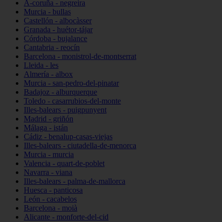
A-coruña - negreira
Murcia - bullas
Castellón - albocàsser
Granada - huétor-tájar
Córdoba - bujalance
Cantabria - reocín
Barcelona - monistrol-de-montserrat
Lleida - les
Almería - albox
Murcia - san-pedro-del-pinatar
Badajoz - alburquerque
Toledo - casarrubios-del-monte
Illes-balears - puigpunyent
Madrid - griñón
Málaga - istán
Cádiz - benalup-casas-viejas
Illes-balears - ciutadella-de-menorca
Murcia - murcia
Valencia - quart-de-poblet
Navarra - viana
Illes-balears - palma-de-mallorca
Huesca - panticosa
León - cacabelos
Barcelona - moià
Alicante - monforte-del-cid