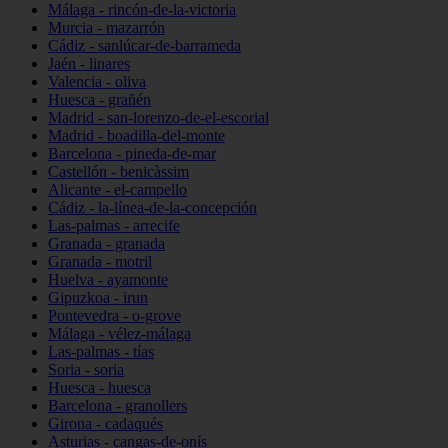
Málaga - rincón-de-la-victoria
Murcia - mazarrón
Cádiz - sanlúcar-de-barrameda
Jaén - linares
Valencia - oliva
Huesca - grañén
Madrid - san-lorenzo-de-el-escorial
Madrid - boadilla-del-monte
Barcelona - pineda-de-mar
Castellón - benicàssim
Alicante - el-campello
Cádiz - la-línea-de-la-concepción
Las-palmas - arrecife
Granada - granada
Granada - motril
Huelva - ayamonte
Gipuzkoa - irun
Pontevedra - o-grove
Málaga - vélez-málaga
Las-palmas - tías
Soria - soria
Huesca - huesca
Barcelona - granollers
Girona - cadaqués
Asturias - cangas-de-onís