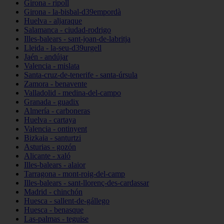
Girona - ripoll
Girona - la-bisbal-d39empordà
Huelva - aljaraque
Salamanca - ciudad-rodrigo
Illes-balears - sant-joan-de-labritja
Lleida - la-seu-d39urgell
Jaén - andújar
Valencia - mislata
Santa-cruz-de-tenerife - santa-úrsula
Zamora - benavente
Valladolid - medina-del-campo
Granada - guadix
Almería - carboneras
Huelva - cartaya
Valencia - ontinyent
Bizkaia - santurtzi
Asturias - gozón
Alicante - xaló
Illes-balears - alaior
Tarragona - mont-roig-del-camp
Illes-balears - sant-llorenç-des-cardassar
Madrid - chinchón
Huesca - sallent-de-gállego
Huesca - benasque
Las-palmas - teguise