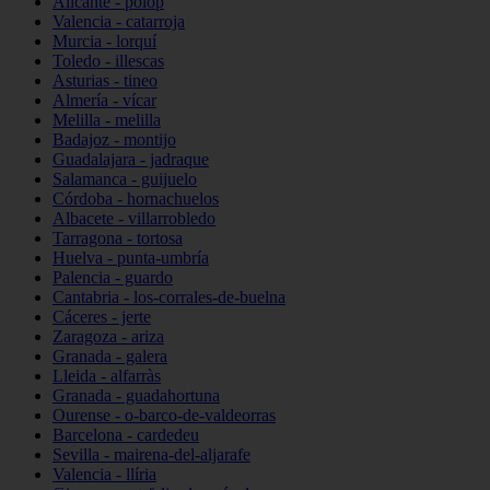
Alicante - polop
Valencia - catarroja
Murcia - lorquí
Toledo - illescas
Asturias - tineo
Almería - vícar
Melilla - melilla
Badajoz - montijo
Guadalajara - jadraque
Salamanca - guijuelo
Córdoba - hornachuelos
Albacete - villarrobledo
Tarragona - tortosa
Huelva - punta-umbría
Palencia - guardo
Cantabria - los-corrales-de-buelna
Cáceres - jerte
Zaragoza - ariza
Granada - galera
Lleida - alfarràs
Granada - guadahortuna
Ourense - o-barco-de-valdeorras
Barcelona - cardedeu
Sevilla - mairena-del-aljarafe
Valencia - llíria