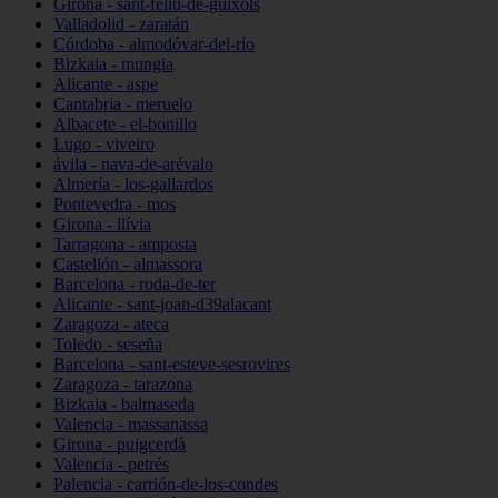
Girona - sant-feliu-de-guíxols
Valladolid - zaratán
Córdoba - almodóvar-del-río
Bizkaia - mungia
Alicante - aspe
Cantabria - meruelo
Albacete - el-bonillo
Lugo - viveiro
ávila - nava-de-arévalo
Almería - los-gallardos
Pontevedra - mos
Girona - llívia
Tarragona - amposta
Castellón - almassora
Barcelona - roda-de-ter
Alicante - sant-joan-d39alacant
Zaragoza - ateca
Toledo - seseña
Barcelona - sant-esteve-sesrovires
Zaragoza - tarazona
Bizkaia - balmaseda
Valencia - massanassa
Girona - puigcerdà
Valencia - petrés
Palencia - carrión-de-los-condes