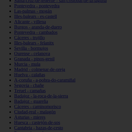
Santa-cruz-de-tenerife - san-cristóbal-de-la-laguna
Pontevedra - pontevedra
Las-palmas - mogán
Illes-balears - es-castell
Alicante - villena
Burgos - aranda-de-duero
Pontevedra - cambados
Cáceres - trujillo
Illes-balears - felanitx
Sevilla - bormujos
Ourense - celanova
Granada - pinos-genil
Murcia - mula
Madrid - colmenar-de-oreja
Huelva - calañas
A-coruña - a-pobra-do-caramiñal
Segovia - chañe
Teruel - camañas
Badajoz - la-roca-de-la-sierra
Badajoz - guareña
Cáceres - caminomorisco
Ciudad-real - malagón
Asturias - mieres
Huesca - castejón-de-sos
Cantabria - hazas-de-cesto