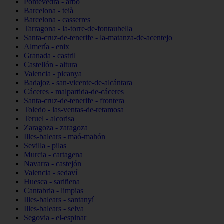
Pontevedra - arbo
Barcelona - teià
Barcelona - casserres
Tarragona - la-torre-de-fontaubella
Santa-cruz-de-tenerife - la-matanza-de-acentejo
Almería - enix
Granada - castril
Castellón - altura
Valencia - picanya
Badajoz - san-vicente-de-alcántara
Cáceres - malpartida-de-cáceres
Santa-cruz-de-tenerife - frontera
Toledo - las-ventas-de-retamosa
Teruel - alcorisa
Zaragoza - zaragoza
Illes-balears - maó-mahón
Sevilla - pilas
Murcia - cartagena
Navarra - castejón
Valencia - sedaví
Huesca - sariñena
Cantabria - limpias
Illes-balears - santanyí
Illes-balears - selva
Segovia - el-espinar