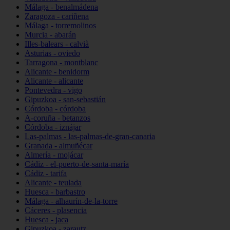
Málaga - benalmádena
Zaragoza - cariñena
Málaga - torremolinos
Murcia - abarán
Illes-balears - calvià
Asturias - oviedo
Tarragona - montblanc
Alicante - benidorm
Alicante - alicante
Pontevedra - vigo
Gipuzkoa - san-sebastián
Córdoba - córdoba
A-coruña - betanzos
Córdoba - iznájar
Las-palmas - las-palmas-de-gran-canaria
Granada - almuñécar
Almería - mojácar
Cádiz - el-puerto-de-santa-maría
Cádiz - tarifa
Alicante - teulada
Huesca - barbastro
Málaga - alhaurín-de-la-torre
Cáceres - plasencia
Huesca - jaca
Gipuzkoa - zarautz