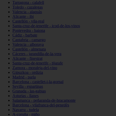
Tarragona - calafell
Toledo - cazalegas
Valencia - alaquàs
Alicante - ibi
Castellón - vila-real
Santa-cruz-de-tenerife - icod-de-los-vinos
Pontevedra - baiona
Cádiz - barbate
Cantabria - camargo
Valencia - alboraya
Castellón - almenara
Cáceres - jarandilla-de-la-vera
Alicante - finestrat
Santa-cruz-de-tenerife - tijarafe
Zamora - moraleja-del-vino
Gipuzkoa - ordizia
Madrid - parla
Barcelona - castellet-i-la-gornal
Sevilla - espartinas
Granada - las-gabias
Asturias - llanes
Salamanca - peñaranda-de-bracamonte
Barcelona - vilafranca-del-penedès
Navarra - tudela
A-coruña - miño