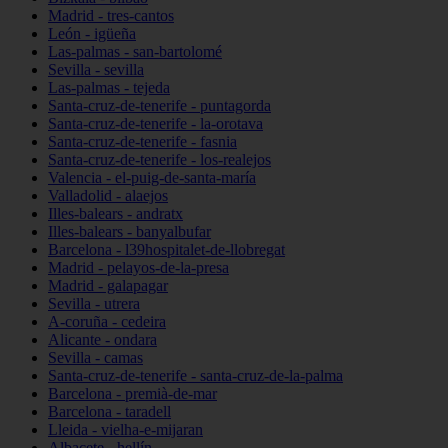
Madrid - tres-cantos
León - igüeña
Las-palmas - san-bartolomé
Sevilla - sevilla
Las-palmas - tejeda
Santa-cruz-de-tenerife - puntagorda
Santa-cruz-de-tenerife - la-orotava
Santa-cruz-de-tenerife - fasnia
Santa-cruz-de-tenerife - los-realejos
Valencia - el-puig-de-santa-maría
Valladolid - alaejos
Illes-balears - andratx
Illes-balears - banyalbufar
Barcelona - l39hospitalet-de-llobregat
Madrid - pelayos-de-la-presa
Madrid - galapagar
Sevilla - utrera
A-coruña - cedeira
Alicante - ondara
Sevilla - camas
Santa-cruz-de-tenerife - santa-cruz-de-la-palma
Barcelona - premià-de-mar
Barcelona - taradell
Lleida - vielha-e-mijaran
Albacete - hellín