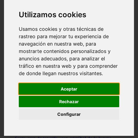
Illes-balears - capdepera
Valencia - valencia
Utilizamos cookies
Málaga - nerja
Girona - blanes
A-coruña - santiago-de-compostela
Usamos cookies y otras técnicas de
Málaga - marbella
rastreo para mejorar tu experiencia de
Tarragona - tarragona
navegación en nuestra web, para
Asturias - gijón
Girona - figueres
mostrarte contenidos personalizados y
Alicante - santa-pola
anuncios adecuados, para analizar el
Madrid - leganés
tráfico en nuestra web y para comprender
Almería - roquetas-de-mar
Girona - tossa-de-mar
de donde llegan nuestros visitantes.
Barcelona - sant-cugat-del-vallès
Alicante - l39alfàs-del-pi
Barcelona - vilanova-i-la-geltrú
Aceptar
Illes-balears - alcúdia
Castellón - peñíscola
Rechazar
Barcelona - mataró
ávila - ávila
Configurar
Illes-balears - sant-antoni-de-portmany
Illes-balears - sant-josep-de-sa-talaia
Tarragona - reus
Barcelona - badalona