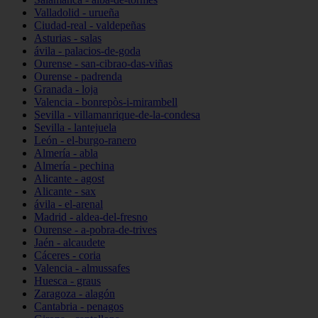
Valladolid - urueña
Ciudad-real - valdepeñas
Asturias - salas
ávila - palacios-de-goda
Ourense - san-cibrao-das-viñas
Ourense - padrenda
Granada - loja
Valencia - bonrepòs-i-mirambell
Sevilla - villamanrique-de-la-condesa
Sevilla - lantejuela
León - el-burgo-ranero
Almería - abla
Almería - pechina
Alicante - agost
Alicante - sax
ávila - el-arenal
Madrid - aldea-del-fresno
Ourense - a-pobra-de-trives
Jaén - alcaudete
Cáceres - coria
Valencia - almussafes
Huesca - graus
Zaragoza - alagón
Cantabria - penagos