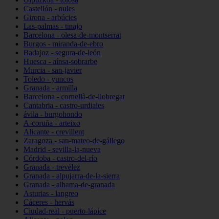
Castellón - nules
Girona - arbúcies
Las-palmas - tinajo
Barcelona - olesa-de-montserrat
Burgos - miranda-de-ebro
Badajoz - segura-de-león
Huesca - aínsa-sobrarbe
Murcia - san-javier
Toledo - yuncos
Granada - armilla
Barcelona - cornellà-de-llobregat
Cantabria - castro-urdiales
ávila - burgohondo
A-coruña - arteixo
Alicante - crevillent
Zaragoza - san-mateo-de-gállego
Madrid - sevilla-la-nueva
Córdoba - castro-del-río
Granada - trevélez
Granada - alpujarra-de-la-sierra
Granada - alhama-de-granada
Asturias - langreo
Cáceres - hervás
Ciudad-real - puerto-lápice