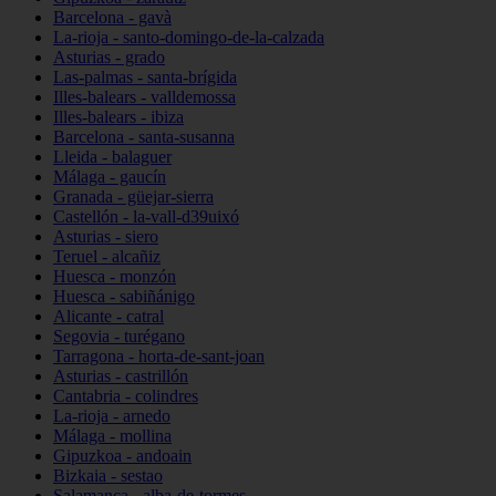
Barcelona - gavà
La-rioja - santo-domingo-de-la-calzada
Asturias - grado
Las-palmas - santa-brígida
Illes-balears - valldemossa
Illes-balears - ibiza
Barcelona - santa-susanna
Lleida - balaguer
Málaga - gaucín
Granada - güejar-sierra
Castellón - la-vall-d39uixó
Asturias - siero
Teruel - alcañiz
Huesca - monzón
Huesca - sabiñánigo
Alicante - catral
Segovia - turégano
Tarragona - horta-de-sant-joan
Asturias - castrillón
Cantabria - colindres
La-rioja - arnedo
Málaga - mollina
Gipuzkoa - andoain
Bizkaia - sestao
Salamanca - alba-de-tormes