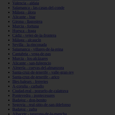
Valencia - aldaia
Salamanca - las-casas-del-conde
Málaga - álora
Alicante - biar
Girona - llagostera
Murcia - fortuna
Huesca - fraga
Cádiz - vejer-de-la-frontera
Málaga - alcaucín
Sevilla - la-rinconada
Salamanca - villares-de-la-reina
Cantabria - vega-de-pas
Murcia - los-alcázares
Alicante - san-fulgencio
Almería - cuevas-del-almanzora
Santa-cruz-de-tenerife - valle-gran-rey
Santa-cruz-de-tenerife - arico
Illes-balears - ferreries
A-coruña - carballo
Ciudad-real - pozuelo-de-calatrava
Pontevedra - pontecesures
Badajoz - don-benito
Segovia - real-sitio-de-san-ildefonso
Badajoz - zafra
Albacete - tarazona-de-la-mancha