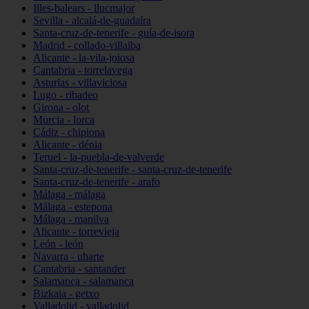
Illes-balears - llucmajor
Sevilla - alcalá-de-guadaíra
Santa-cruz-de-tenerife - guía-de-isora
Madrid - collado-villalba
Alicante - la-vila-joiosa
Cantabria - torrelavega
Asturias - villaviciosa
Lugo - ribadeo
Girona - olot
Murcia - lorca
Cádiz - chipiona
Alicante - dénia
Teruel - la-puebla-de-valverde
Santa-cruz-de-tenerife - santa-cruz-de-tenerife
Santa-cruz-de-tenerife - arafo
Málaga - málaga
Málaga - estepona
Málaga - manilva
Alicante - torrevieja
León - león
Navarra - uharte
Cantabria - santander
Salamanca - salamanca
Bizkaia - getxo
Valladolid - valladolid