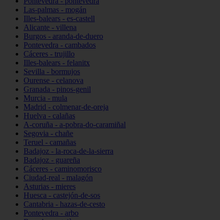
Pontevedra - pontevedra
Las-palmas - mogán
Illes-balears - es-castell
Alicante - villena
Burgos - aranda-de-duero
Pontevedra - cambados
Cáceres - trujillo
Illes-balears - felanitx
Sevilla - bormujos
Ourense - celanova
Granada - pinos-genil
Murcia - mula
Madrid - colmenar-de-oreja
Huelva - calañas
A-coruña - a-pobra-do-caramiñal
Segovia - chañe
Teruel - camañas
Badajoz - la-roca-de-la-sierra
Badajoz - guareña
Cáceres - caminomorisco
Ciudad-real - malagón
Asturias - mieres
Huesca - castejón-de-sos
Cantabria - hazas-de-cesto
Pontevedra - arbo