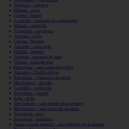
Valencia - valencia
Málaga - nerja
Girona - blanes
A-coruña - santiago-de-compostela
Málaga - marbella
Tarragona - tarragona
Asturias - gijón
Girona - figueres
Alicante - santa-pola
Madrid - leganés
Almería - roquetas-de-mar
Girona - tossa-de-mar
Barcelona - sant-cugat-del-vallès
Alicante - l39alfàs-del-pi
Barcelona - vilanova-i-la-geltrú
Illes-balears - alcúdia
Castellón - peñíscola
Barcelona - mataró
ávila - ávila
Illes-balears - sant-antoni-de-portmany
Illes-balears - sant-josep-de-sa-talaia
Tarragona - reus
Barcelona - badalona
Santa-cruz-de-tenerife - san-cristóbal-de-la-laguna