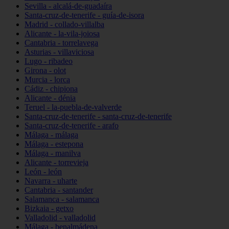
Sevilla - alcalá-de-guadaíra
Santa-cruz-de-tenerife - guía-de-isora
Madrid - collado-villalba
Alicante - la-vila-joiosa
Cantabria - torrelavega
Asturias - villaviciosa
Lugo - ribadeo
Girona - olot
Murcia - lorca
Cádiz - chipiona
Alicante - dénia
Teruel - la-puebla-de-valverde
Santa-cruz-de-tenerife - santa-cruz-de-tenerife
Santa-cruz-de-tenerife - arafo
Málaga - málaga
Málaga - estepona
Málaga - manilva
Alicante - torrevieja
León - león
Navarra - uharte
Cantabria - santander
Salamanca - salamanca
Bizkaia - getxo
Valladolid - valladolid
Málaga - benalmádena