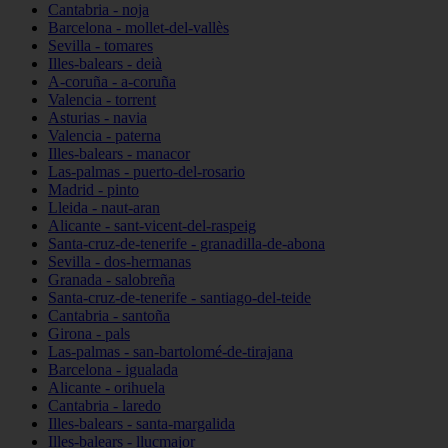
Cantabria - noja
Barcelona - mollet-del-vallès
Sevilla - tomares
Illes-balears - deià
A-coruña - a-coruña
Valencia - torrent
Asturias - navia
Valencia - paterna
Illes-balears - manacor
Las-palmas - puerto-del-rosario
Madrid - pinto
Lleida - naut-aran
Alicante - sant-vicent-del-raspeig
Santa-cruz-de-tenerife - granadilla-de-abona
Sevilla - dos-hermanas
Granada - salobreña
Santa-cruz-de-tenerife - santiago-del-teide
Cantabria - santoña
Girona - pals
Las-palmas - san-bartolomé-de-tirajana
Barcelona - igualada
Alicante - orihuela
Cantabria - laredo
Illes-balears - santa-margalida
Illes-balears - llucmajor