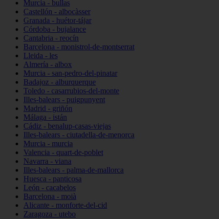
Murcia - bullas
Castellón - albocàsser
Granada - huétor-tájar
Córdoba - bujalance
Cantabria - reocín
Barcelona - monistrol-de-montserrat
Lleida - les
Almería - albox
Murcia - san-pedro-del-pinatar
Badajoz - alburquerque
Toledo - casarrubios-del-monte
Illes-balears - puigpunyent
Madrid - griñón
Málaga - istán
Cádiz - benalup-casas-viejas
Illes-balears - ciutadella-de-menorca
Murcia - murcia
Valencia - quart-de-poblet
Navarra - viana
Illes-balears - palma-de-mallorca
Huesca - panticosa
León - cacabelos
Barcelona - moià
Alicante - monforte-del-cid
Zaragoza - utebo