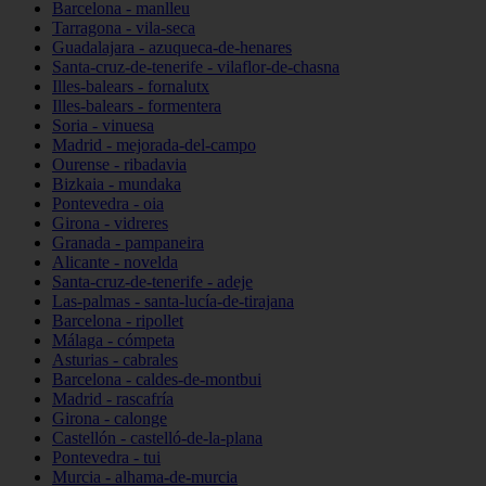
Barcelona - manlleu
Tarragona - vila-seca
Guadalajara - azuqueca-de-henares
Santa-cruz-de-tenerife - vilaflor-de-chasna
Illes-balears - fornalutx
Illes-balears - formentera
Soria - vinuesa
Madrid - mejorada-del-campo
Ourense - ribadavia
Bizkaia - mundaka
Pontevedra - oia
Girona - vidreres
Granada - pampaneira
Alicante - novelda
Santa-cruz-de-tenerife - adeje
Las-palmas - santa-lucía-de-tirajana
Barcelona - ripollet
Málaga - cómpeta
Asturias - cabrales
Barcelona - caldes-de-montbui
Madrid - rascafría
Girona - calonge
Castellón - castelló-de-la-plana
Pontevedra - tui
Murcia - alhama-de-murcia