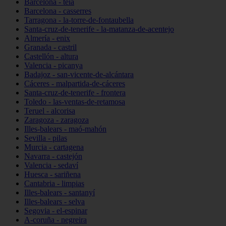
Barcelona - teià
Barcelona - casserres
Tarragona - la-torre-de-fontaubella
Santa-cruz-de-tenerife - la-matanza-de-acentejo
Almería - enix
Granada - castril
Castellón - altura
Valencia - picanya
Badajoz - san-vicente-de-alcántara
Cáceres - malpartida-de-cáceres
Santa-cruz-de-tenerife - frontera
Toledo - las-ventas-de-retamosa
Teruel - alcorisa
Zaragoza - zaragoza
Illes-balears - maó-mahón
Sevilla - pilas
Murcia - cartagena
Navarra - castejón
Valencia - sedaví
Huesca - sariñena
Cantabria - limpias
Illes-balears - santanyí
Illes-balears - selva
Segovia - el-espinar
A-coruña - negreira