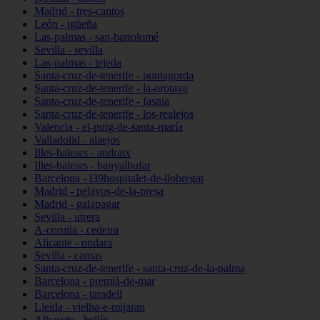
Madrid - tres-cantos
León - igüeña
Las-palmas - san-bartolomé
Sevilla - sevilla
Las-palmas - tejeda
Santa-cruz-de-tenerife - puntagorda
Santa-cruz-de-tenerife - la-orotava
Santa-cruz-de-tenerife - fasnia
Santa-cruz-de-tenerife - los-realejos
Valencia - el-puig-de-santa-maría
Valladolid - alaejos
Illes-balears - andratx
Illes-balears - banyalbufar
Barcelona - l39hospitalet-de-llobregat
Madrid - pelayos-de-la-presa
Madrid - galapagar
Sevilla - utrera
A-coruña - cedeira
Alicante - ondara
Sevilla - camas
Santa-cruz-de-tenerife - santa-cruz-de-la-palma
Barcelona - premià-de-mar
Barcelona - taradell
Lleida - vielha-e-mijaran
Albacete - hellín