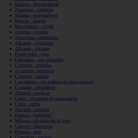
Málaga - benalmádena
Zaragoza - cariñena
Málaga - torremolinos
Murcia - abarán
Illes-balears - calvià
Asturias - oviedo
Tarragona - montblanc
Alicante - benidorm
Alicante - alicante
Pontevedra - vigo
Gipuzkoa - san-sebastián
Córdoba - córdoba
A-coruña - betanzos
Córdoba - iznájar
Las-palmas - las-palmas-de-gran-canaria
Granada - almuñécar
Almería - mojácar
Cádiz - el-puerto-de-santa-maría
Cádiz - tarifa
Alicante - teulada
Huesca - barbastro
Málaga - alhaurín-de-la-torre
Cáceres - plasencia
Huesca - jaca
Gipuzkoa - zarautz