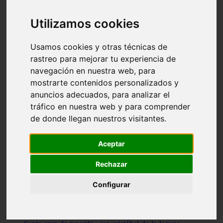
Illes-balears - capdepera
Valencia - valencia
Utilizamos cookies
Málaga - nerja
Girona - blanes
A-coruña - santiago-de-compostela
Usamos cookies y otras técnicas de
Málaga - marbella
rastreo para mejorar tu experiencia de
Tarragona - tarragona
navegación en nuestra web, para
Asturias - gijón
Girona - figueres
mostrarte contenidos personalizados y
Alicante - santa-pola
anuncios adecuados, para analizar el
Madrid - leganés
tráfico en nuestra web y para comprender
Almería - roquetas-de-mar
Girona - tossa-de-mar
de donde llegan nuestros visitantes.
Barcelona - sant-cugat-del-vallès
Alicante - l39alfàs-del-pi
Barcelona - vilanova-i-la-geltrú
Aceptar
Illes-balears - alcúdia
Castellón - peñíscola
Rechazar
Barcelona - mataró
ávila - ávila
Configurar
Illes-balears - sant-antoni-de-portmany
Illes-balears - sant-josep-de-sa-talaia
Tarragona - reus
Barcelona - badalona