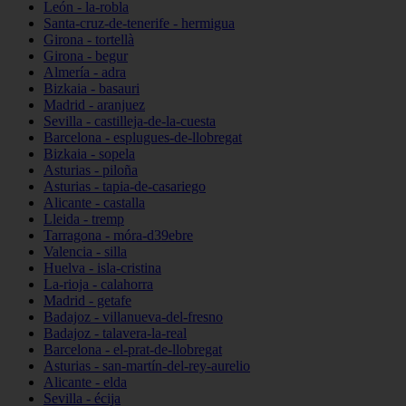
León - la-robla
Santa-cruz-de-tenerife - hermigua
Girona - tortellà
Girona - begur
Almería - adra
Bizkaia - basauri
Madrid - aranjuez
Sevilla - castilleja-de-la-cuesta
Barcelona - esplugues-de-llobregat
Bizkaia - sopela
Asturias - piloña
Asturias - tapia-de-casariego
Alicante - castalla
Lleida - tremp
Tarragona - móra-d39ebre
Valencia - silla
Huelva - isla-cristina
La-rioja - calahorra
Madrid - getafe
Badajoz - villanueva-del-fresno
Badajoz - talavera-la-real
Barcelona - el-prat-de-llobregat
Asturias - san-martín-del-rey-aurelio
Alicante - elda
Sevilla - écija