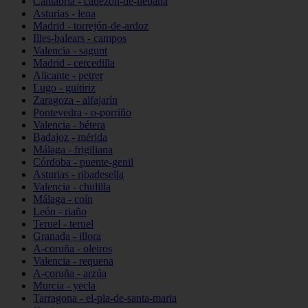
Cantabria - cabezón-de-liébana
Asturias - lena
Madrid - torrejón-de-ardoz
Illes-balears - campos
Valencia - sagunt
Madrid - cercedilla
Alicante - petrer
Lugo - guitiriz
Zaragoza - alfajarín
Pontevedra - o-porriño
Valencia - bétera
Badajoz - mérida
Málaga - frigiliana
Córdoba - puente-genil
Asturias - ribadesella
Valencia - chulilla
Málaga - coín
León - riaño
Teruel - teruel
Granada - illora
A-coruña - oleiros
Valencia - requena
A-coruña - arzúa
Murcia - yecla
Tarragona - el-pla-de-santa-maria