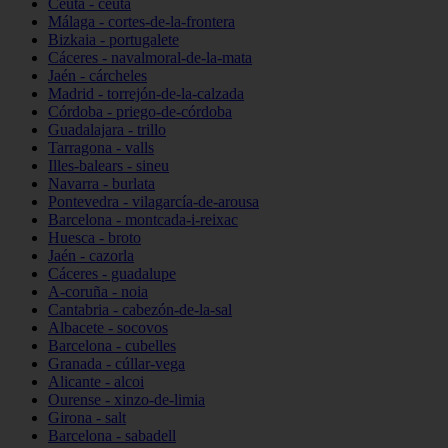
Ceuta - ceuta
Málaga - cortes-de-la-frontera
Bizkaia - portugalete
Cáceres - navalmoral-de-la-mata
Jaén - cárcheles
Madrid - torrejón-de-la-calzada
Córdoba - priego-de-córdoba
Guadalajara - trillo
Tarragona - valls
Illes-balears - sineu
Navarra - burlata
Pontevedra - vilagarcía-de-arousa
Barcelona - montcada-i-reixac
Huesca - broto
Jaén - cazorla
Cáceres - guadalupe
A-coruña - noia
Cantabria - cabezón-de-la-sal
Albacete - socovos
Barcelona - cubelles
Granada - cúllar-vega
Alicante - alcoi
Ourense - xinzo-de-limia
Girona - salt
Barcelona - sabadell