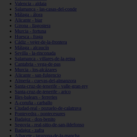
Valencia - aldaia
Salamanca - las-casas-del-conde
Málaga - álora
Alicante - biar
Girona - llagostera
Murcia - fortuna
Huesca - fraga
Cádiz - vejer-de-la-frontera
Málaga - alcaucín
Sevilla - la-rinconada
Salamanca - villares-de-la-reina
Cantabria - vega-de-pas
Murcia - los-alcázares
Alicante - san-fulgencio
Almería - cuevas-del-almanzora
Santa-cruz-de-tenerife - valle-gran-rey
Santa-cruz-de-tenerife - arico
Illes-balears - ferreries
A-coruña - carballo
Ciudad-real - pozuelo-de-calatrava
Pontevedra - pontecesures
Badajoz - don-benito
Segovia - real-sitio-de-san-ildefonso
Badajoz - zafra
Albacete - tarazona-de-la-mancha