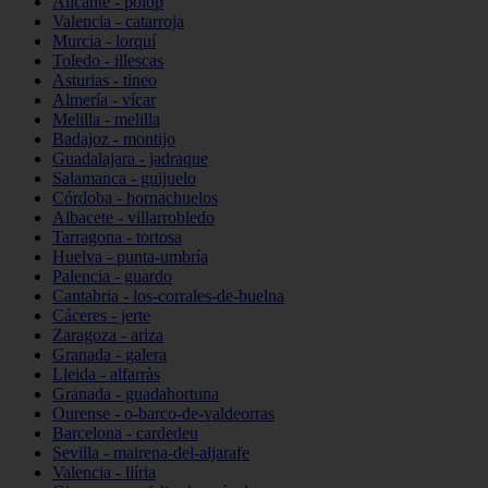
Alicante - polop
Valencia - catarroja
Murcia - lorquí
Toledo - illescas
Asturias - tineo
Almería - vícar
Melilla - melilla
Badajoz - montijo
Guadalajara - jadraque
Salamanca - guijuelo
Córdoba - hornachuelos
Albacete - villarrobledo
Tarragona - tortosa
Huelva - punta-umbría
Palencia - guardo
Cantabria - los-corrales-de-buelna
Cáceres - jerte
Zaragoza - ariza
Granada - galera
Lleida - alfarràs
Granada - guadahortuna
Ourense - o-barco-de-valdeorras
Barcelona - cardedeu
Sevilla - mairena-del-aljarafe
Valencia - llíria