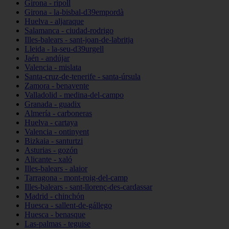
Girona - ripoll
Girona - la-bisbal-d39empordà
Huelva - aljaraque
Salamanca - ciudad-rodrigo
Illes-balears - sant-joan-de-labritja
Lleida - la-seu-d39urgell
Jaén - andújar
Valencia - mislata
Santa-cruz-de-tenerife - santa-úrsula
Zamora - benavente
Valladolid - medina-del-campo
Granada - guadix
Almería - carboneras
Huelva - cartaya
Valencia - ontinyent
Bizkaia - santurtzi
Asturias - gozón
Alicante - xaló
Illes-balears - alaior
Tarragona - mont-roig-del-camp
Illes-balears - sant-llorenç-des-cardassar
Madrid - chinchón
Huesca - sallent-de-gállego
Huesca - benasque
Las-palmas - teguise