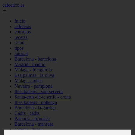
cafeetico.es
☰
Inicio
cafeteras
consejos
recetas
salud
tipos
tutorial
Barcelona - barcelona
Madrid - madrid
Málaga - fuengirola
Las-palmas - la-oliva
Málaga - mijas
Navarra - pamplona
Illes-balears - son-servera
Santa-cruz-de-tenerife - arona
Illes-balears - pollença
Barcelona - la-garriga
Cádiz - cádiz
Palencia - frómista
Barcelona - manresa
Girona - girona
Castellón - vinaròs