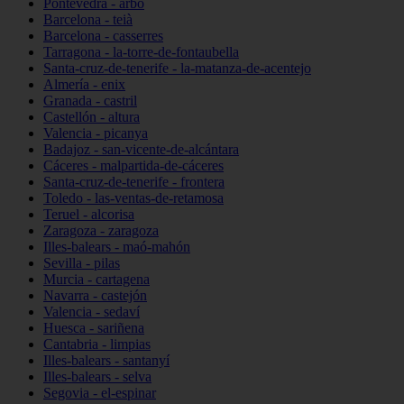
Pontevedra - arbo
Barcelona - teià
Barcelona - casserres
Tarragona - la-torre-de-fontaubella
Santa-cruz-de-tenerife - la-matanza-de-acentejo
Almería - enix
Granada - castril
Castellón - altura
Valencia - picanya
Badajoz - san-vicente-de-alcántara
Cáceres - malpartida-de-cáceres
Santa-cruz-de-tenerife - frontera
Toledo - las-ventas-de-retamosa
Teruel - alcorisa
Zaragoza - zaragoza
Illes-balears - maó-mahón
Sevilla - pilas
Murcia - cartagena
Navarra - castejón
Valencia - sedaví
Huesca - sariñena
Cantabria - limpias
Illes-balears - santanyí
Illes-balears - selva
Segovia - el-espinar