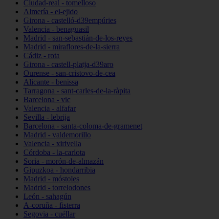
Ciudad-real - tomelloso
Almería - el-ejido
Girona - castelló-d39empúries
Valencia - benaguasil
Madrid - san-sebastián-de-los-reyes
Madrid - miraflores-de-la-sierra
Cádiz - rota
Girona - castell-platja-d39aro
Ourense - san-cristovo-de-cea
Alicante - benissa
Tarragona - sant-carles-de-la-ràpita
Barcelona - vic
Valencia - alfafar
Sevilla - lebrija
Barcelona - santa-coloma-de-gramenet
Madrid - valdemorillo
Valencia - xirivella
Córdoba - la-carlota
Soria - morón-de-almazán
Gipuzkoa - hondarribia
Madrid - móstoles
Madrid - torrelodones
León - sahagún
A-coruña - fisterra
Segovia - cuéllar