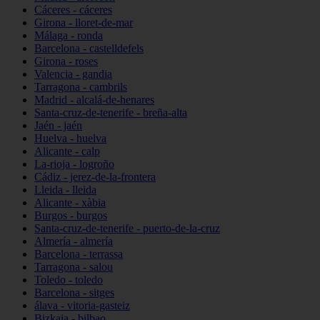
Cáceres - cáceres
Girona - lloret-de-mar
Málaga - ronda
Barcelona - castelldefels
Girona - roses
Valencia - gandia
Tarragona - cambrils
Madrid - alcalá-de-henares
Santa-cruz-de-tenerife - breña-alta
Jaén - jaén
Huelva - huelva
Alicante - calp
La-rioja - logroño
Cádiz - jerez-de-la-frontera
Lleida - lleida
Alicante - xàbia
Burgos - burgos
Santa-cruz-de-tenerife - puerto-de-la-cruz
Almería - almería
Barcelona - terrassa
Tarragona - salou
Toledo - toledo
Barcelona - sitges
álava - vitoria-gasteiz
Bizkaia - bilbao