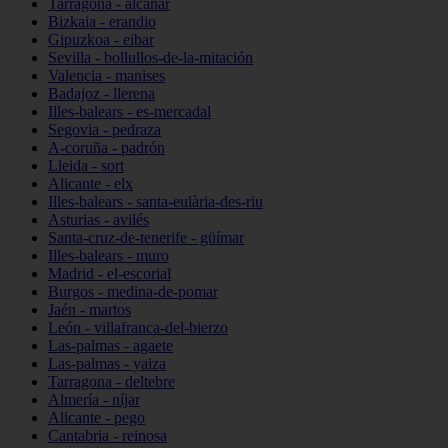
Tarragona - alcanar
Bizkaia - erandio
Gipuzkoa - eibar
Sevilla - bollullos-de-la-mitación
Valencia - manises
Badajoz - llerena
Illes-balears - es-mercadal
Segovia - pedraza
A-coruña - padrón
Lleida - sort
Alicante - elx
Illes-balears - santa-eulària-des-riu
Asturias - avilés
Santa-cruz-de-tenerife - güímar
Illes-balears - muro
Madrid - el-escorial
Burgos - medina-de-pomar
Jaén - martos
León - villafranca-del-bierzo
Las-palmas - agaete
Las-palmas - yaiza
Tarragona - deltebre
Almería - níjar
Alicante - pego
Cantabria - reinosa