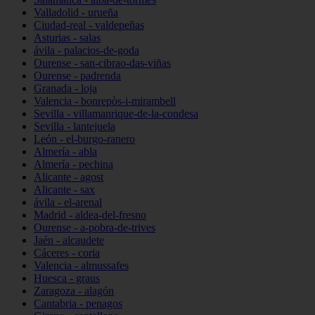
Valladolid - urueña
Ciudad-real - valdepeñas
Asturias - salas
ávila - palacios-de-goda
Ourense - san-cibrao-das-viñas
Ourense - padrenda
Granada - loja
Valencia - bonrepòs-i-mirambell
Sevilla - villamanrique-de-la-condesa
Sevilla - lantejuela
León - el-burgo-ranero
Almería - abla
Almería - pechina
Alicante - agost
Alicante - sax
ávila - el-arenal
Madrid - aldea-del-fresno
Ourense - a-pobra-de-trives
Jaén - alcaudete
Cáceres - coria
Valencia - almussafes
Huesca - graus
Zaragoza - alagón
Cantabria - penagos