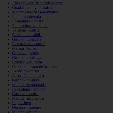
Alicante - guardamar-del-segura
Guadalajara - guadalajara
Madrid - las-rozas-de-madrid
León - ponferrada
Las-palmas - pájara
Pontevedra - sanxenxo
Valencia - cullera
Barcelona - calella
Girona - l39escala
Illes-balears - consell
Málaga - torrox
Cádiz - algeciras
Girona - palafrugell
Palencia - palencia
Cádiz - chiclana-de-la-frontera
A-coruña - ferrol
A-coruña - monfero
Girona - palamós
Madrid - fuenlabrada
Las-palmas - antigua
Cuenca - cuenca
Madrid - alcobendas
Lugo - lugo
Ourense - ourense
Madrid - alcorcón