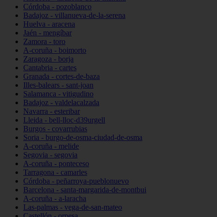
Córdoba - pozoblanco
Badajoz - villanueva-de-la-serena
Huelva - aracena
Jaén - mengíbar
Zamora - toro
A-coruña - boimorto
Zaragoza - borja
Cantabria - cartes
Granada - cortes-de-baza
Illes-balears - sant-joan
Salamanca - vitigudino
Badajoz - valdelacalzada
Navarra - esteribar
Lleida - bell-lloc-d39urgell
Burgos - covarrubias
Soria - burgo-de-osma-ciudad-de-osma
A-coruña - melide
Segovia - segovia
A-coruña - ponteceso
Tarragona - camarles
Córdoba - peñarroya-pueblonuevo
Barcelona - santa-margarida-de-montbui
A-coruña - a-laracha
Las-palmas - vega-de-san-mateo
Castellón - orpesa