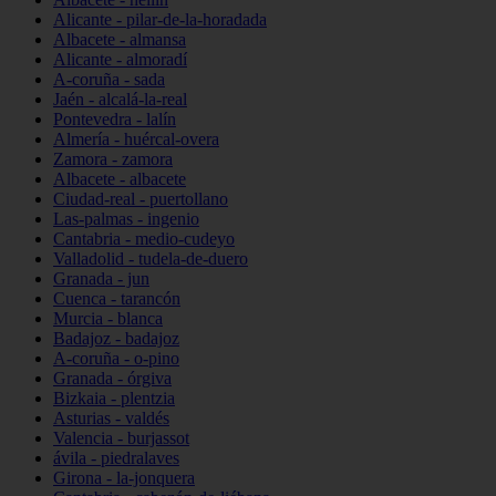
Alicante - pilar-de-la-horadada
Albacete - almansa
Alicante - almoradí
A-coruña - sada
Jaén - alcalá-la-real
Pontevedra - lalín
Almería - huércal-overa
Zamora - zamora
Albacete - albacete
Ciudad-real - puertollano
Las-palmas - ingenio
Cantabria - medio-cudeyo
Valladolid - tudela-de-duero
Granada - jun
Cuenca - tarancón
Murcia - blanca
Badajoz - badajoz
A-coruña - o-pino
Granada - órgiva
Bizkaia - plentzia
Asturias - valdés
Valencia - burjassot
ávila - piedralaves
Girona - la-jonquera