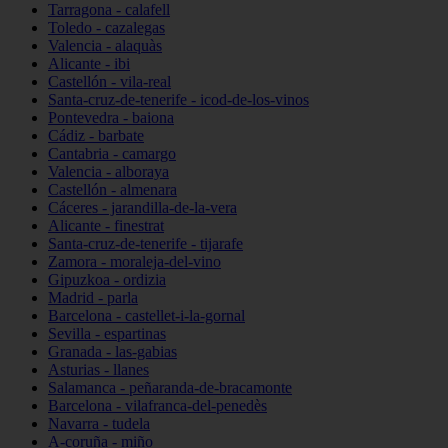
Tarragona - calafell
Toledo - cazalegas
Valencia - alaquàs
Alicante - ibi
Castellón - vila-real
Santa-cruz-de-tenerife - icod-de-los-vinos
Pontevedra - baiona
Cádiz - barbate
Cantabria - camargo
Valencia - alboraya
Castellón - almenara
Cáceres - jarandilla-de-la-vera
Alicante - finestrat
Santa-cruz-de-tenerife - tijarafe
Zamora - moraleja-del-vino
Gipuzkoa - ordizia
Madrid - parla
Barcelona - castellet-i-la-gornal
Sevilla - espartinas
Granada - las-gabias
Asturias - llanes
Salamanca - peñaranda-de-bracamonte
Barcelona - vilafranca-del-penedès
Navarra - tudela
A-coruña - miño