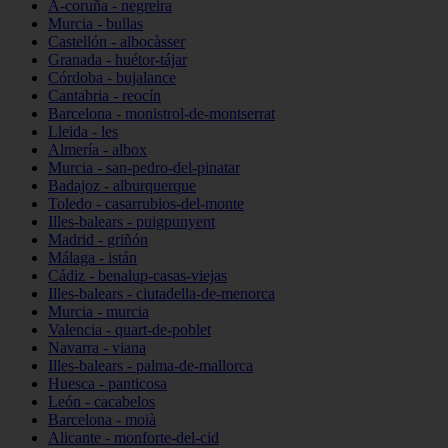
A-coruña - negreira
Murcia - bullas
Castellón - albocàsser
Granada - huétor-tájar
Córdoba - bujalance
Cantabria - reocín
Barcelona - monistrol-de-montserrat
Lleida - les
Almería - albox
Murcia - san-pedro-del-pinatar
Badajoz - alburquerque
Toledo - casarrubios-del-monte
Illes-balears - puigpunyent
Madrid - griñón
Málaga - istán
Cádiz - benalup-casas-viejas
Illes-balears - ciutadella-de-menorca
Murcia - murcia
Valencia - quart-de-poblet
Navarra - viana
Illes-balears - palma-de-mallorca
Huesca - panticosa
León - cacabelos
Barcelona - moià
Alicante - monforte-del-cid