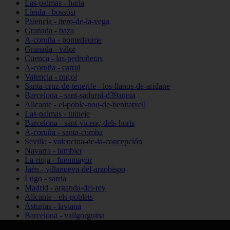
Las-palmas - haría
Lleida - bossòst
Palencia - itero-de-la-vega
Granada - baza
A-coruña - pontedeume
Granada - válor
Cuenca - las-pedroñeras
A-coruña - carral
Valencia - puçol
Santa-cruz-de-tenerife - los-llanos-de-aridane
Barcelona - sant-sadurní-d39anoia
Alicante - el-poble-nou-de-benitatxell
Las-palmas - tuineje
Barcelona - sant-vicenç-dels-horts
A-coruña - santa-comba
Sevilla - valencina-de-la-concepción
Navarra - lumbier
La-rioja - fuenmayor
Jaén - villanueva-del-arzobispo
Lugo - sarria
Madrid - arganda-del-rey
Alicante - els-poblets
Asturias - laviana
Barcelona - vallgorguina
Cantabria - santillana-del-mar