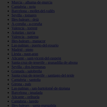
Murcia - alhama-de-murcia
Cantabria - noja
Barcelona - mollet-del-vallès
Sevilla - tomares
Illes-balears - deià
A-coruña - a-coruña
Valencia - torrent
Asturias - navia
Valencia - paterna
Illes-balears - manacor
Las-palmas - puerto-del-rosario
Madrid - pinto
Lleida - naut-aran
Alicante - sant-vicent-del-raspeig
Santa-cruz-de-tenerife - granadilla-de-abona
Sevilla - dos-hermanas
Granada - salobreña
Santa-cruz-de-tenerife - santiago-del-teide
Cantabria - santoña
Girona - pals
Las-palmas - san-bartolomé-de-tirajana
Barcelona - igualada
Alicante - orihuela
Cantabria - laredo
Illes-balears - santa-margalida