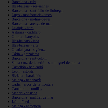
Barcelona - rubí
Illes-balears - ses-salines
Barcelona - sant-feliu-de-llobregat
Lugo - monforte-de-lemos
Barcelona - molins-de-rei
Barcelona - arenys-de-mar
La-rioja - haro
Asturias - cudillero
Girona - banyoles
Illes-balears - inca
Illes-balears - artà
Guadalajara - sigüenza
Cádiz - grazalema
Barcelona - sant-celoni
Santa-cruz-de-tenerife - san-miguel-de-abona
Castellón - benicarló
León - astorga
Bizkaia - barakaldo
Málaga - benahavís
Cádiz - arcos-de-la-frontera
Cantabria - comillas
Madrid - coslada
Barcelona - malgrat-de-mar
Jaén - úbeda
Málaga - antequera