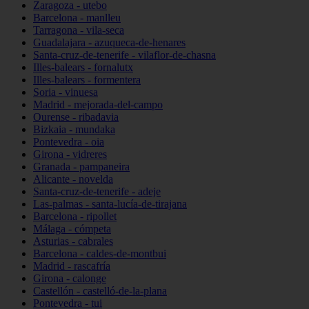
Zaragoza - utebo
Barcelona - manlleu
Tarragona - vila-seca
Guadalajara - azuqueca-de-henares
Santa-cruz-de-tenerife - vilaflor-de-chasna
Illes-balears - fornalutx
Illes-balears - formentera
Soria - vinuesa
Madrid - mejorada-del-campo
Ourense - ribadavia
Bizkaia - mundaka
Pontevedra - oia
Girona - vidreres
Granada - pampaneira
Alicante - novelda
Santa-cruz-de-tenerife - adeje
Las-palmas - santa-lucía-de-tirajana
Barcelona - ripollet
Málaga - cómpeta
Asturias - cabrales
Barcelona - caldes-de-montbui
Madrid - rascafría
Girona - calonge
Castellón - castelló-de-la-plana
Pontevedra - tui