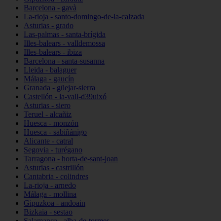
Barcelona - gavà
La-rioja - santo-domingo-de-la-calzada
Asturias - grado
Las-palmas - santa-brígida
Illes-balears - valldemossa
Illes-balears - ibiza
Barcelona - santa-susanna
Lleida - balaguer
Málaga - gaucín
Granada - güejar-sierra
Castellón - la-vall-d39uixó
Asturias - siero
Teruel - alcañiz
Huesca - monzón
Huesca - sabiñánigo
Alicante - catral
Segovia - turégano
Tarragona - horta-de-sant-joan
Asturias - castrillón
Cantabria - colindres
La-rioja - arnedo
Málaga - mollina
Gipuzkoa - andoain
Bizkaia - sestao
Salamanca - alba-de-tormes