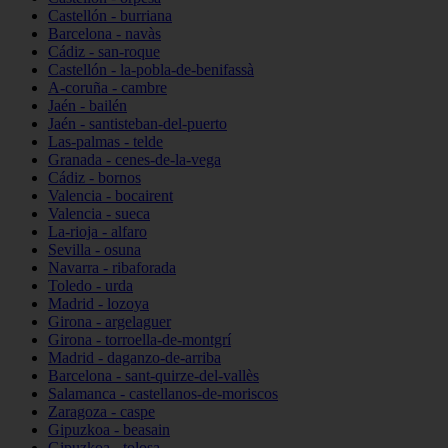
Castellón - burriana
Barcelona - navàs
Cádiz - san-roque
Castellón - la-pobla-de-benifassà
A-coruña - cambre
Jaén - bailén
Jaén - santisteban-del-puerto
Las-palmas - telde
Granada - cenes-de-la-vega
Cádiz - bornos
Valencia - bocairent
Valencia - sueca
La-rioja - alfaro
Sevilla - osuna
Navarra - ribaforada
Toledo - urda
Madrid - lozoya
Girona - argelaguer
Girona - torroella-de-montgrí
Madrid - daganzo-de-arriba
Barcelona - sant-quirze-del-vallès
Salamanca - castellanos-de-moriscos
Zaragoza - caspe
Gipuzkoa - beasain
Gipuzkoa - tolosa