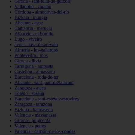
Girona - sant-feliu-de-guíxols
Valladolid - zaratán
Córdoba - almodóvar-del-río
Bizkaia - mungia
Alicante - aspe
Cantabria - meruelo
Albacete - el-bonillo
Lugo - viveiro
ávila - nava-de-arévalo
Almería - los-gallardos
Pontevedra - mos
Girona - llívia
Tarragona - amposta
Castellón - almassora
Barcelona - roda-de-ter
Alicante - sant-joan-d39alacant
Zaragoza - ateca
Toledo - seseña
Barcelona - sant-esteve-sesrovires
Zaragoza - tarazona
Bizkaia - balmaseda
Valencia - massanassa
Girona - puigcerdà
Valencia - petrés
Palencia - carrión-de-los-condes