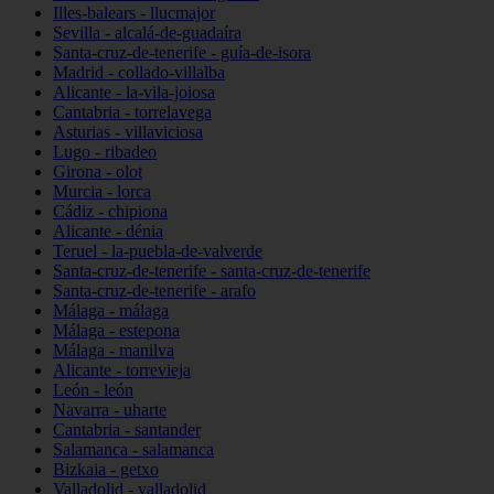
Illes-balears - llucmajor
Sevilla - alcalá-de-guadaíra
Santa-cruz-de-tenerife - guía-de-isora
Madrid - collado-villalba
Alicante - la-vila-joiosa
Cantabria - torrelavega
Asturias - villaviciosa
Lugo - ribadeo
Girona - olot
Murcia - lorca
Cádiz - chipiona
Alicante - dénia
Teruel - la-puebla-de-valverde
Santa-cruz-de-tenerife - santa-cruz-de-tenerife
Santa-cruz-de-tenerife - arafo
Málaga - málaga
Málaga - estepona
Málaga - manilva
Alicante - torrevieja
León - león
Navarra - uharte
Cantabria - santander
Salamanca - salamanca
Bizkaia - getxo
Valladolid - valladolid