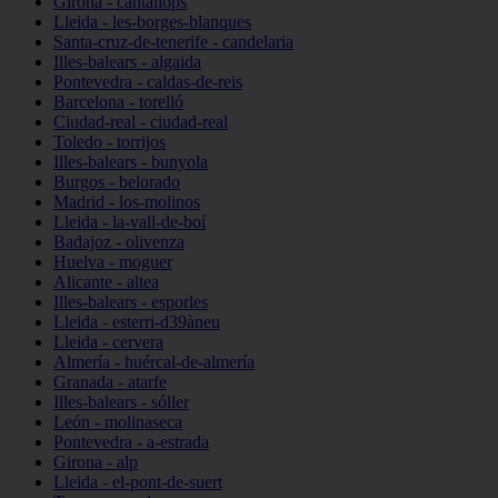
Girona - cantallops
Lleida - les-borges-blanques
Santa-cruz-de-tenerife - candelaria
Illes-balears - algaida
Pontevedra - caldas-de-reis
Barcelona - torelló
Ciudad-real - ciudad-real
Toledo - torrijos
Illes-balears - bunyola
Burgos - belorado
Madrid - los-molinos
Lleida - la-vall-de-boí
Badajoz - olivenza
Huelva - moguer
Alicante - altea
Illes-balears - esporles
Lleida - esterri-d39àneu
Lleida - cervera
Almería - huércal-de-almería
Granada - atarfe
Illes-balears - sóller
León - molinaseca
Pontevedra - a-estrada
Girona - alp
Lleida - el-pont-de-suert