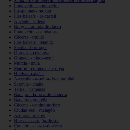
Santa-cruz-de-tenerife - san-cristóbal-de-la-laguna
Pontevedra - pontevedra
Las-palmas - mogán
Illes-balears - es-castell
Alicante - villena
Burgos - aranda-de-duero
Pontevedra - cambados
Cáceres - trujillo
Illes-balears - felanitx
Sevilla - bormujos
Ourense - celanova
Granada - pinos-genil
Murcia - mula
Madrid - colmenar-de-oreja
Huelva - calañas
A-coruña - a-pobra-do-caramiñal
Segovia - chañe
Teruel - camañas
Badajoz - la-roca-de-la-sierra
Badajoz - guareña
Cáceres - caminomorisco
Ciudad-real - malagón
Asturias - mieres
Huesca - castejón-de-sos
Cantabria - hazas-de-cesto