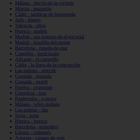
Málaga - rincón-de-la-victoria
Murcia - mazarrón
Cádiz - sanlúcar-de-barrameda
Jaén - linares
Valencia - oliva
Huesca - grañén
Madrid - san-lorenzo-de-el-escorial
Madrid - boadilla-del-monte
Barcelona - pineda-de-mar
Castellón - benicàssim
Alicante - el-campello
Cádiz - la-línea-de-la-concepción
Las-palmas - arrecife
Granada - granada
Granada - motril
Huelva - ayamonte
Gipuzkoa - irun
Pontevedra - o-grove
Málaga - vélez-málaga
Las-palmas - tías
Soria - soria
Huesca - huesca
Barcelona - granollers
Girona - cadaqués
Asturias - cangas-de-onís