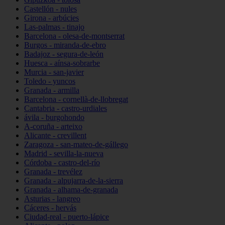
Castellón - nules
Girona - arbúcies
Las-palmas - tinajo
Barcelona - olesa-de-montserrat
Burgos - miranda-de-ebro
Badajoz - segura-de-león
Huesca - aínsa-sobrarbe
Murcia - san-javier
Toledo - yuncos
Granada - armilla
Barcelona - cornellà-de-llobregat
Cantabria - castro-urdiales
ávila - burgohondo
A-coruña - arteixo
Alicante - crevillent
Zaragoza - san-mateo-de-gállego
Madrid - sevilla-la-nueva
Córdoba - castro-del-río
Granada - trevélez
Granada - alpujarra-de-la-sierra
Granada - alhama-de-granada
Asturias - langreo
Cáceres - hervás
Ciudad-real - puerto-lápice