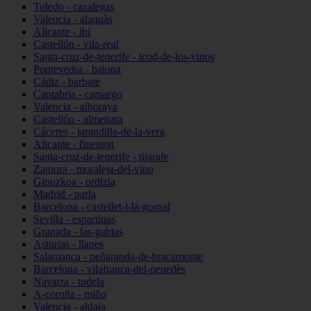
Toledo - cazalegas
Valencia - alaquàs
Alicante - ibi
Castellón - vila-real
Santa-cruz-de-tenerife - icod-de-los-vinos
Pontevedra - baiona
Cádiz - barbate
Cantabria - camargo
Valencia - alboraya
Castellón - almenara
Cáceres - jarandilla-de-la-vera
Alicante - finestrat
Santa-cruz-de-tenerife - tijarafe
Zamora - moraleja-del-vino
Gipuzkoa - ordizia
Madrid - parla
Barcelona - castellet-i-la-gornal
Sevilla - espartinas
Granada - las-gabias
Asturias - llanes
Salamanca - peñaranda-de-bracamonte
Barcelona - vilafranca-del-penedès
Navarra - tudela
A-coruña - miño
Valencia - aldaia