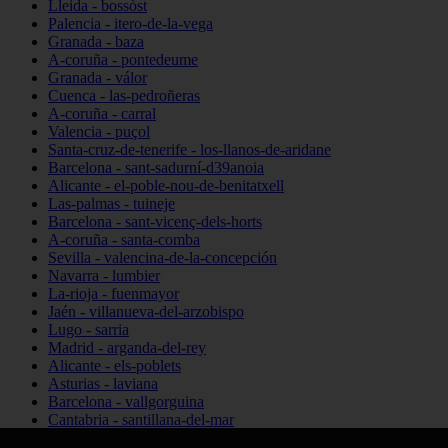
Lleida - bossòst
Palencia - itero-de-la-vega
Granada - baza
A-coruña - pontedeume
Granada - válor
Cuenca - las-pedroñeras
A-coruña - carral
Valencia - puçol
Santa-cruz-de-tenerife - los-llanos-de-aridane
Barcelona - sant-sadurní-d39anoia
Alicante - el-poble-nou-de-benitatxell
Las-palmas - tuineje
Barcelona - sant-vicenç-dels-horts
A-coruña - santa-comba
Sevilla - valencina-de-la-concepción
Navarra - lumbier
La-rioja - fuenmayor
Jaén - villanueva-del-arzobispo
Lugo - sarria
Madrid - arganda-del-rey
Alicante - els-poblets
Asturias - laviana
Barcelona - vallgorguina
Cantabria - santillana-del-mar
Zamora - santa-maría-de-la-vega