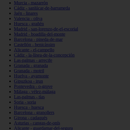
Murcia - mazarrón
Cádiz - sanlúcar-de-barrameda
Jaén - linares
Valencia - oliva
Huesca - grañén
Madrid - san-lorenzo-de-el-escorial
Madrid - boadilla-del-monte
Barcelona - pineda-de-mar
Castellón - benicàssim
Alicante - el-campello
Cádiz - la-línea-de-la-concepción
Las-palmas - arrecife
Granada - granada
Granada - motril
Huelva - ayamonte
Gipuzkoa - irun
Pontevedra - o-grove
Málaga - vélez-málaga
Las-palmas - tías
Soria - soria
Huesca - huesca
Barcelona - granollers
Girona - cadaqués
Asturias - cangas-de-onís
Alicante - guardamar-del-segura