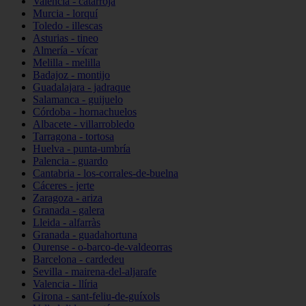
Valencia - catarroja
Murcia - lorquí
Toledo - illescas
Asturias - tineo
Almería - vícar
Melilla - melilla
Badajoz - montijo
Guadalajara - jadraque
Salamanca - guijuelo
Córdoba - hornachuelos
Albacete - villarrobledo
Tarragona - tortosa
Huelva - punta-umbría
Palencia - guardo
Cantabria - los-corrales-de-buelna
Cáceres - jerte
Zaragoza - ariza
Granada - galera
Lleida - alfarràs
Granada - guadahortuna
Ourense - o-barco-de-valdeorras
Barcelona - cardedeu
Sevilla - mairena-del-aljarafe
Valencia - llíria
Girona - sant-feliu-de-guíxols