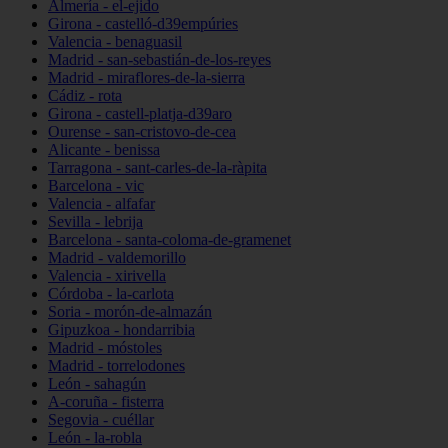
Almería - el-ejido
Girona - castelló-d39empúries
Valencia - benaguasil
Madrid - san-sebastián-de-los-reyes
Madrid - miraflores-de-la-sierra
Cádiz - rota
Girona - castell-platja-d39aro
Ourense - san-cristovo-de-cea
Alicante - benissa
Tarragona - sant-carles-de-la-ràpita
Barcelona - vic
Valencia - alfafar
Sevilla - lebrija
Barcelona - santa-coloma-de-gramenet
Madrid - valdemorillo
Valencia - xirivella
Córdoba - la-carlota
Soria - morón-de-almazán
Gipuzkoa - hondarribia
Madrid - móstoles
Madrid - torrelodones
León - sahagún
A-coruña - fisterra
Segovia - cuéllar
León - la-robla