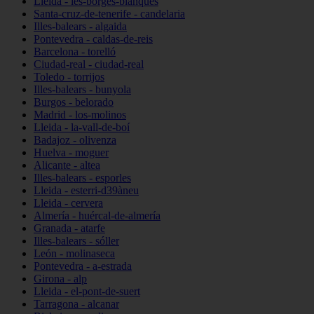
Lleida - les-borges-blanques
Santa-cruz-de-tenerife - candelaria
Illes-balears - algaida
Pontevedra - caldas-de-reis
Barcelona - torelló
Ciudad-real - ciudad-real
Toledo - torrijos
Illes-balears - bunyola
Burgos - belorado
Madrid - los-molinos
Lleida - la-vall-de-boí
Badajoz - olivenza
Huelva - moguer
Alicante - altea
Illes-balears - esporles
Lleida - esterri-d39àneu
Lleida - cervera
Almería - huércal-de-almería
Granada - atarfe
Illes-balears - sóller
León - molinaseca
Pontevedra - a-estrada
Girona - alp
Lleida - el-pont-de-suert
Tarragona - alcanar