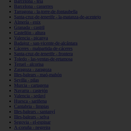
Barcelona - teià
Barcelona - casserres
Tarragona - la-torre-de-fontaubella
Santa-cruz-de-tenerife - la-matanza-de-acentejo
Almería - enix
Granada - castril
Castellón - altura
Valencia - picanya
Badajoz - san-vicente-de-alcántara
Cáceres - malpartida-de-cáceres
Santa-cruz-de-tenerife - frontera
Toledo - las-ventas-de-retamosa
Teruel - alcorisa
Zaragoza - zaragoza
Illes-balears - maó-mahón
Sevilla - pilas
Murcia - cartagena
Navarra - castejón
Valencia - sedaví
Huesca - sariñena
Cantabria - limpias
Illes-balears - santanyí
Illes-balears - selva
Segovia - el-espinar
A-coruña - negreira