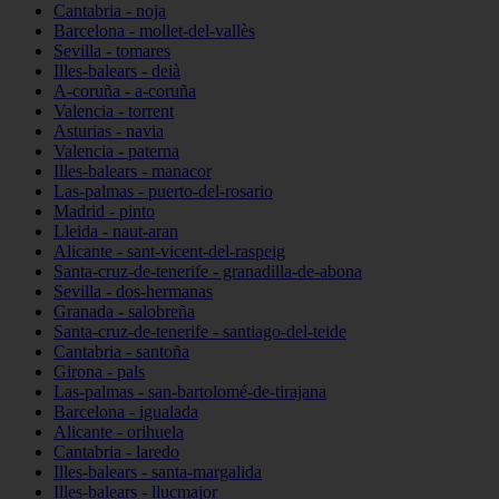
Cantabria - noja
Barcelona - mollet-del-vallès
Sevilla - tomares
Illes-balears - deià
A-coruña - a-coruña
Valencia - torrent
Asturias - navia
Valencia - paterna
Illes-balears - manacor
Las-palmas - puerto-del-rosario
Madrid - pinto
Lleida - naut-aran
Alicante - sant-vicent-del-raspeig
Santa-cruz-de-tenerife - granadilla-de-abona
Sevilla - dos-hermanas
Granada - salobreña
Santa-cruz-de-tenerife - santiago-del-teide
Cantabria - santoña
Girona - pals
Las-palmas - san-bartolomé-de-tirajana
Barcelona - igualada
Alicante - orihuela
Cantabria - laredo
Illes-balears - santa-margalida
Illes-balears - llucmajor