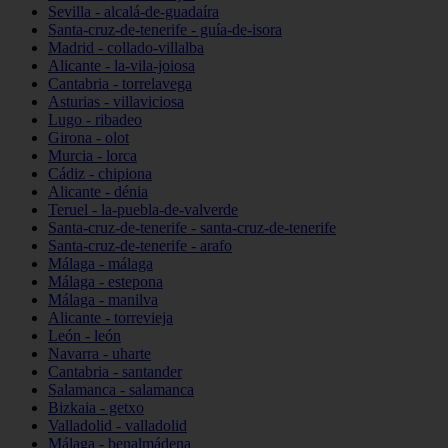
Sevilla - alcalá-de-guadaíra
Santa-cruz-de-tenerife - guía-de-isora
Madrid - collado-villalba
Alicante - la-vila-joiosa
Cantabria - torrelavega
Asturias - villaviciosa
Lugo - ribadeo
Girona - olot
Murcia - lorca
Cádiz - chipiona
Alicante - dénia
Teruel - la-puebla-de-valverde
Santa-cruz-de-tenerife - santa-cruz-de-tenerife
Santa-cruz-de-tenerife - arafo
Málaga - málaga
Málaga - estepona
Málaga - manilva
Alicante - torrevieja
León - león
Navarra - uharte
Cantabria - santander
Salamanca - salamanca
Bizkaia - getxo
Valladolid - valladolid
Málaga - benalmádena