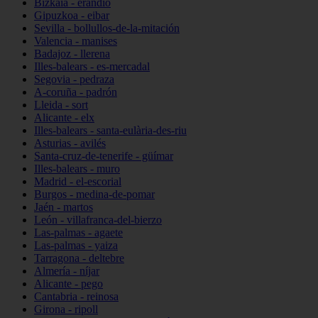
Bizkaia - erandio
Gipuzkoa - eibar
Sevilla - bollullos-de-la-mitación
Valencia - manises
Badajoz - llerena
Illes-balears - es-mercadal
Segovia - pedraza
A-coruña - padrón
Lleida - sort
Alicante - elx
Illes-balears - santa-eulària-des-riu
Asturias - avilés
Santa-cruz-de-tenerife - güímar
Illes-balears - muro
Madrid - el-escorial
Burgos - medina-de-pomar
Jaén - martos
León - villafranca-del-bierzo
Las-palmas - agaete
Las-palmas - yaiza
Tarragona - deltebre
Almería - níjar
Alicante - pego
Cantabria - reinosa
Girona - ripoll