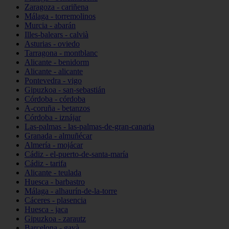
Zaragoza - cariñena
Málaga - torremolinos
Murcia - abarán
Illes-balears - calvià
Asturias - oviedo
Tarragona - montblanc
Alicante - benidorm
Alicante - alicante
Pontevedra - vigo
Gipuzkoa - san-sebastián
Córdoba - córdoba
A-coruña - betanzos
Córdoba - iznájar
Las-palmas - las-palmas-de-gran-canaria
Granada - almuñécar
Almería - mojácar
Cádiz - el-puerto-de-santa-maría
Cádiz - tarifa
Alicante - teulada
Huesca - barbastro
Málaga - alhaurín-de-la-torre
Cáceres - plasencia
Huesca - jaca
Gipuzkoa - zarautz
Barcelona - gavà