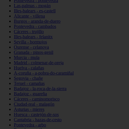
Pontevedra - pontevedra
Las-palmas - mogán
Illes-balears - es-castell
Alicante - villena
Burgos - aranda-de-duero
Pontevedra - cambados
Cáceres - trujillo
Illes-balears - felanitx
Sevilla - bormujos
Ourense - celanova
Granada - pinos-genil
Murcia - mula
Madrid - colmenar-de-oreja
Huelva - calañas
A-coruña - a-pobra-do-caramiñal
Segovia - chañe
Teruel - camañas
Badajoz - la-roca-de-la-sierra
Badajoz - guareña
Cáceres - caminomorisco
Ciudad-real - malagón
Asturias - mieres
Huesca - castejón-de-sos
Cantabria - hazas-de-cesto
Pontevedra - arbo