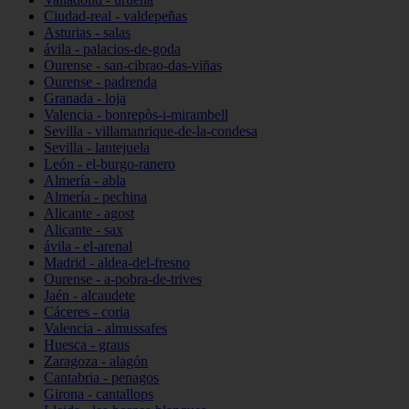
Ciudad-real - valdepeñas
Asturias - salas
ávila - palacios-de-goda
Ourense - san-cibrao-das-viñas
Ourense - padrenda
Granada - loja
Valencia - bonrepòs-i-mirambell
Sevilla - villamanrique-de-la-condesa
Sevilla - lantejuela
León - el-burgo-ranero
Almería - abla
Almería - pechina
Alicante - agost
Alicante - sax
ávila - el-arenal
Madrid - aldea-del-fresno
Ourense - a-pobra-de-trives
Jaén - alcaudete
Cáceres - coria
Valencia - almussafes
Huesca - graus
Zaragoza - alagón
Cantabria - penagos
Girona - cantallops