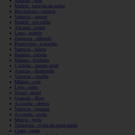
Asturias - lena
Madrid - torrejón-de-ardoz
Illes-balears - campos
Valencia - sagunt
Madrid - cercedilla
Alicante - petrer
Lugo - guitiriz
Zaragoza - alfajarín
Pontevedra - o-porriño
Valencia - bétera
Badajoz - mérida
Málaga - frigiliana
Córdoba - puente-genil
Asturias - ribadesella
Valencia - chulilla
Málaga - coín
León - riaño
Teruel - teruel
Granada - illora
A-coruña - oleiros
Valencia - requena
A-coruña - arzúa
Murcia - yecla
Tarragona - el-pla-de-santa-maria
Ceuta - ceuta