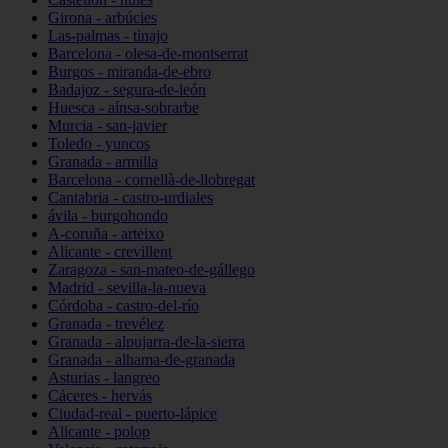
Girona - arbúcies
Las-palmas - tinajo
Barcelona - olesa-de-montserrat
Burgos - miranda-de-ebro
Badajoz - segura-de-león
Huesca - aínsa-sobrarbe
Murcia - san-javier
Toledo - yuncos
Granada - armilla
Barcelona - cornellà-de-llobregat
Cantabria - castro-urdiales
ávila - burgohondo
A-coruña - arteixo
Alicante - crevillent
Zaragoza - san-mateo-de-gállego
Madrid - sevilla-la-nueva
Córdoba - castro-del-río
Granada - trevélez
Granada - alpujarra-de-la-sierra
Granada - alhama-de-granada
Asturias - langreo
Cáceres - hervás
Ciudad-real - puerto-lápice
Alicante - polop