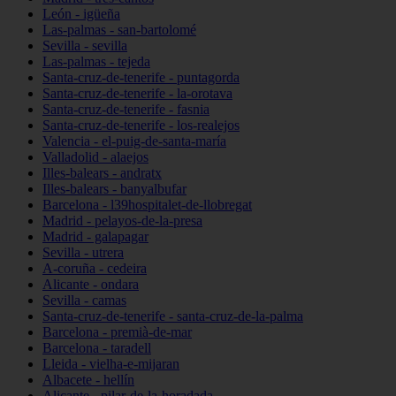
León - igüeña
Las-palmas - san-bartolomé
Sevilla - sevilla
Las-palmas - tejeda
Santa-cruz-de-tenerife - puntagorda
Santa-cruz-de-tenerife - la-orotava
Santa-cruz-de-tenerife - fasnia
Santa-cruz-de-tenerife - los-realejos
Valencia - el-puig-de-santa-maría
Valladolid - alaejos
Illes-balears - andratx
Illes-balears - banyalbufar
Barcelona - l39hospitalet-de-llobregat
Madrid - pelayos-de-la-presa
Madrid - galapagar
Sevilla - utrera
A-coruña - cedeira
Alicante - ondara
Sevilla - camas
Santa-cruz-de-tenerife - santa-cruz-de-la-palma
Barcelona - premià-de-mar
Barcelona - taradell
Lleida - vielha-e-mijaran
Albacete - hellín
Alicante - pilar-de-la-horadada