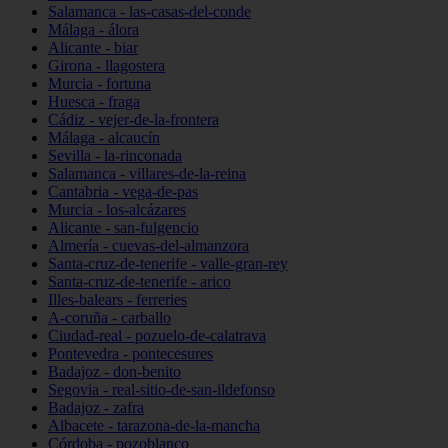
Salamanca - las-casas-del-conde
Málaga - álora
Alicante - biar
Girona - llagostera
Murcia - fortuna
Huesca - fraga
Cádiz - vejer-de-la-frontera
Málaga - alcaucín
Sevilla - la-rinconada
Salamanca - villares-de-la-reina
Cantabria - vega-de-pas
Murcia - los-alcázares
Alicante - san-fulgencio
Almería - cuevas-del-almanzora
Santa-cruz-de-tenerife - valle-gran-rey
Santa-cruz-de-tenerife - arico
Illes-balears - ferreries
A-coruña - carballo
Ciudad-real - pozuelo-de-calatrava
Pontevedra - pontecesures
Badajoz - don-benito
Segovia - real-sitio-de-san-ildefonso
Badajoz - zafra
Albacete - tarazona-de-la-mancha
Córdoba - pozoblanco