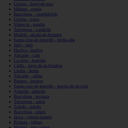
Girona - lloret-de-mar
Málaga - ronda
Barcelona - castelldefels
Girona - roses
Valencia - gandia
Tarragona - cambrils
Madrid - alcalá-de-henares
Santa-cruz-de-tenerife - breña-alta
Jaén - jaén
Huelva - huelva
Alicante - calp
La-rioja - logroño
Cádiz - jerez-de-la-frontera
Lleida - lleida
Alicante - xàbia
Burgos - burgos
Santa-cruz-de-tenerife - puerto-de-la-cruz
Almería - almería
Barcelona - terrassa
Tarragona - salou
Toledo - toledo
Barcelona - sitges
álava - vitoria-gasteiz
Bizkaia - bilbao
Madrid - tres-cantos