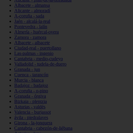
Albacete - almansa
Alicante - almoradí
A-coruña - sada
Jaén - alcalá-la-real
Pontevedra - lalín
Almería - huércal-overa
Zamora - zamora
Albacete - albacete
Ciudad-real - puertollano
Las-palmas - ingenio
Cantabria - medio-cudeyo
Valladolid - tudela-de-duero
Granada - jun
Cuenca - tarancón
Murcia - blanca
Badajoz - badajoz
A-coruña - o-pino
Granada - órgiva
Bizkaia - plentzia
Asturias - valdés
Valencia - burjassot
ávila - piedralaves
Girona - la-jonquera
Cantabria - cabezón-de-liébana