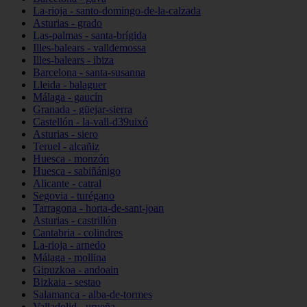
La-rioja - santo-domingo-de-la-calzada
Asturias - grado
Las-palmas - santa-brígida
Illes-balears - valldemossa
Illes-balears - ibiza
Barcelona - santa-susanna
Lleida - balaguer
Málaga - gaucín
Granada - güejar-sierra
Castellón - la-vall-d39uixó
Asturias - siero
Teruel - alcañiz
Huesca - monzón
Huesca - sabiñánigo
Alicante - catral
Segovia - turégano
Tarragona - horta-de-sant-joan
Asturias - castrillón
Cantabria - colindres
La-rioja - arnedo
Málaga - mollina
Gipuzkoa - andoain
Bizkaia - sestao
Salamanca - alba-de-tormes
Valladolid - urueña