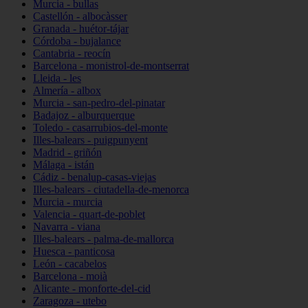
Murcia - bullas
Castellón - albocàsser
Granada - huétor-tájar
Córdoba - bujalance
Cantabria - reocín
Barcelona - monistrol-de-montserrat
Lleida - les
Almería - albox
Murcia - san-pedro-del-pinatar
Badajoz - alburquerque
Toledo - casarrubios-del-monte
Illes-balears - puigpunyent
Madrid - griñón
Málaga - istán
Cádiz - benalup-casas-viejas
Illes-balears - ciutadella-de-menorca
Murcia - murcia
Valencia - quart-de-poblet
Navarra - viana
Illes-balears - palma-de-mallorca
Huesca - panticosa
León - cacabelos
Barcelona - moià
Alicante - monforte-del-cid
Zaragoza - utebo