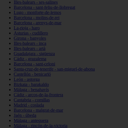
Illes-balears - ses-salines
Barcelona - sant-feliu-de-llobregat
Lugo - monforte-de-lemos
Barcelona - molins-de-rei
Barcelona - arenys-de-mar
La-rioja - haro
Asturias - cudillero
Girona - banyoles
Illes-balears - inca
Illes-balears - artà
Guadalajara - sigüenza
Cádiz - grazalema
Barcelona - sant-celoni
Santa-cruz-de-tenerife - san-miguel-de-abona
Castellón - benicarló
León - astorga
Bizkaia - barakaldo
Málaga - benahavís
Cádiz - arcos-de-la-frontera
Cantabria - comillas
Madrid - coslada
Barcelona - malgrat-de-mar
Jaén - úbeda
Málaga - antequera
Málaga - rincón-de-la-victoria