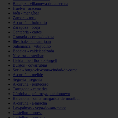
Badajoz - villanueva-de-la-serena
Huelva - aracena
Jaén - mengíbar
Zamora - toro
A-coruña - boimorto
Zaragoza - borja
Cantabria - cartes
Granada - cortes-de-baza
Illes-balears - sant-joan
Salamanca - vitigudino
Badajoz - valdelacalzada
Navarra - esteribar
Lleida - bell-lloc-d39urgell
Burgos - covarrubias
Soria - burgo-de-osma-ciudad-de-osma
A-coruña - melide
Segovia - segovia
A-coruña - ponteceso
Tarragona - camarles
Córdoba - peñarroya-pueblonuevo
Barcelona - santa-margarida-de-montbui
A-coruña - a-laracha
Las-palmas - vega-de-san-mateo
Castellón - orpesa
Castellón - burriana