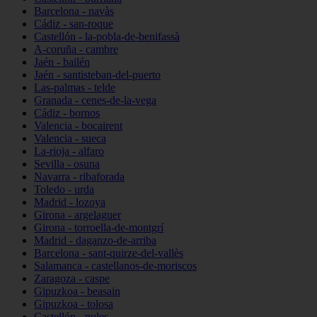
Barcelona - navàs
Cádiz - san-roque
Castellón - la-pobla-de-benifassà
A-coruña - cambre
Jaén - bailén
Jaén - santisteban-del-puerto
Las-palmas - telde
Granada - cenes-de-la-vega
Cádiz - bornos
Valencia - bocairent
Valencia - sueca
La-rioja - alfaro
Sevilla - osuna
Navarra - ribaforada
Toledo - urda
Madrid - lozoya
Girona - argelaguer
Girona - torroella-de-montgrí
Madrid - daganzo-de-arriba
Barcelona - sant-quirze-del-vallès
Salamanca - castellanos-de-moriscos
Zaragoza - caspe
Gipuzkoa - beasain
Gipuzkoa - tolosa
Castellón - nules