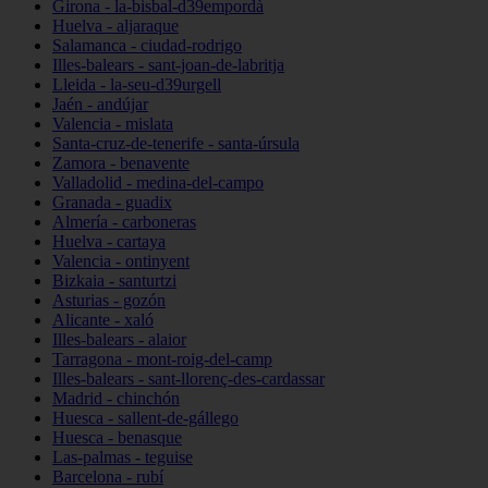
Girona - la-bisbal-d39empordà
Huelva - aljaraque
Salamanca - ciudad-rodrigo
Illes-balears - sant-joan-de-labritja
Lleida - la-seu-d39urgell
Jaén - andújar
Valencia - mislata
Santa-cruz-de-tenerife - santa-úrsula
Zamora - benavente
Valladolid - medina-del-campo
Granada - guadix
Almería - carboneras
Huelva - cartaya
Valencia - ontinyent
Bizkaia - santurtzi
Asturias - gozón
Alicante - xaló
Illes-balears - alaior
Tarragona - mont-roig-del-camp
Illes-balears - sant-llorenç-des-cardassar
Madrid - chinchón
Huesca - sallent-de-gállego
Huesca - benasque
Las-palmas - teguise
Barcelona - rubí