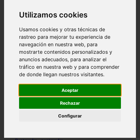
Valencia - valencia
Málaga - nerja
Utilizamos cookies
Girona - blanes
A-coruña - santiago-de-compostela
Málaga - marbella
Usamos cookies y otras técnicas de
Tarragona - tarragona
rastreo para mejorar tu experiencia de
Asturias - gijón
navegación en nuestra web, para
Girona - figueres
Alicante - santa-pola
mostrarte contenidos personalizados y
Madrid - leganés
anuncios adecuados, para analizar el
Almería - roquetas-de-mar
tráfico en nuestra web y para comprender
Girona - tossa-de-mar
Barcelona - sant-cugat-del-vallès
de donde llegan nuestros visitantes.
Alicante - l39alfàs-del-pi
Barcelona - vilanova-i-la-geltrú
Illes-balears - alcúdia
Aceptar
Castellón - peñíscola
Barcelona - mataró
Rechazar
ávila - ávila
Illes-balears - sant-antoni-de-portmany
Configurar
Illes-balears - sant-josep-de-sa-talaia
Tarragona - reus
Barcelona - badalona
Santa-cruz-de-tenerife - san-cristóbal-de-la-laguna