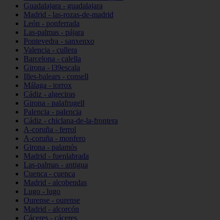
Guadalajara - guadalajara
Madrid - las-rozas-de-madrid
León - ponferrada
Las-palmas - pájara
Pontevedra - sanxenxo
Valencia - cullera
Barcelona - calella
Girona - l39escala
Illes-balears - consell
Málaga - torrox
Cádiz - algeciras
Girona - palafrugell
Palencia - palencia
Cádiz - chiclana-de-la-frontera
A-coruña - ferrol
A-coruña - monfero
Girona - palamós
Madrid - fuenlabrada
Las-palmas - antigua
Cuenca - cuenca
Madrid - alcobendas
Lugo - lugo
Ourense - ourense
Madrid - alcorcón
Cáceres - cáceres