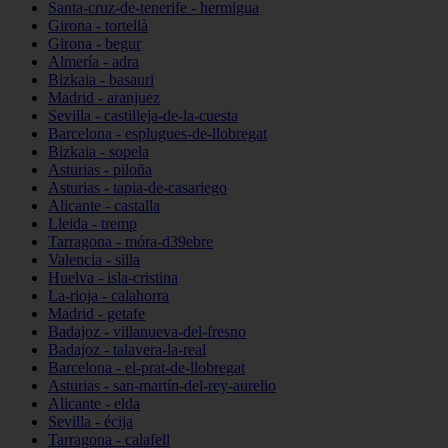
Santa-cruz-de-tenerife - hermigua
Girona - tortellà
Girona - begur
Almería - adra
Bizkaia - basauri
Madrid - aranjuez
Sevilla - castilleja-de-la-cuesta
Barcelona - esplugues-de-llobregat
Bizkaia - sopela
Asturias - piloña
Asturias - tapia-de-casariego
Alicante - castalla
Lleida - tremp
Tarragona - móra-d39ebre
Valencia - silla
Huelva - isla-cristina
La-rioja - calahorra
Madrid - getafe
Badajoz - villanueva-del-fresno
Badajoz - talavera-la-real
Barcelona - el-prat-de-llobregat
Asturias - san-martín-del-rey-aurelio
Alicante - elda
Sevilla - écija
Tarragona - calafell