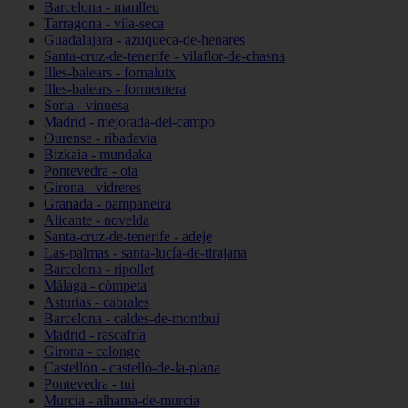
Barcelona - manlleu
Tarragona - vila-seca
Guadalajara - azuqueca-de-henares
Santa-cruz-de-tenerife - vilaflor-de-chasna
Illes-balears - fornalutx
Illes-balears - formentera
Soria - vinuesa
Madrid - mejorada-del-campo
Ourense - ribadavia
Bizkaia - mundaka
Pontevedra - oia
Girona - vidreres
Granada - pampaneira
Alicante - novelda
Santa-cruz-de-tenerife - adeje
Las-palmas - santa-lucía-de-tirajana
Barcelona - ripollet
Málaga - cómpeta
Asturias - cabrales
Barcelona - caldes-de-montbui
Madrid - rascafría
Girona - calonge
Castellón - castelló-de-la-plana
Pontevedra - tui
Murcia - alhama-de-murcia