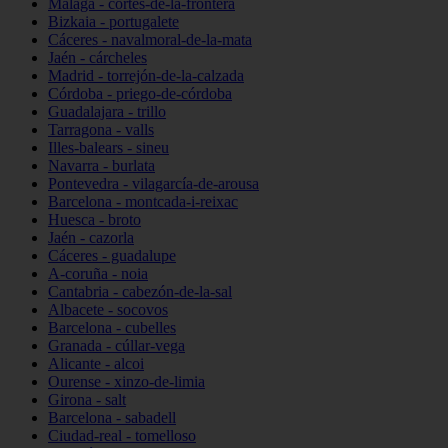
Málaga - cortes-de-la-frontera
Bizkaia - portugalete
Cáceres - navalmoral-de-la-mata
Jaén - cárcheles
Madrid - torrejón-de-la-calzada
Córdoba - priego-de-córdoba
Guadalajara - trillo
Tarragona - valls
Illes-balears - sineu
Navarra - burlata
Pontevedra - vilagarcía-de-arousa
Barcelona - montcada-i-reixac
Huesca - broto
Jaén - cazorla
Cáceres - guadalupe
A-coruña - noia
Cantabria - cabezón-de-la-sal
Albacete - socovos
Barcelona - cubelles
Granada - cúllar-vega
Alicante - alcoi
Ourense - xinzo-de-limia
Girona - salt
Barcelona - sabadell
Ciudad-real - tomelloso