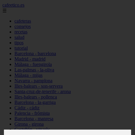
cafeetico.es
☰
cafeteras
consejos
recetas
salud
tipos
tutorial
Barcelona - barcelona
Madrid - madrid
Málaga - fuengirola
Las-palmas - la-oliva
Málaga - mijas
Navarra - pamplona
Illes-balears - son-servera
Santa-cruz-de-tenerife - arona
Illes-balears - pollença
Barcelona - la-garriga
Cádiz - cádiz
Palencia - frómista
Barcelona - manresa
Girona - girona
Castellón - vinaròs
Illes-balears - capdepera