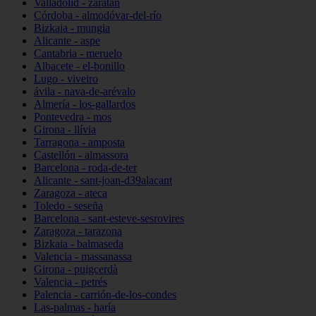
Valladolid - zaratán
Córdoba - almodóvar-del-río
Bizkaia - mungia
Alicante - aspe
Cantabria - meruelo
Albacete - el-bonillo
Lugo - viveiro
ávila - nava-de-arévalo
Almería - los-gallardos
Pontevedra - mos
Girona - llívia
Tarragona - amposta
Castellón - almassora
Barcelona - roda-de-ter
Alicante - sant-joan-d39alacant
Zaragoza - ateca
Toledo - seseña
Barcelona - sant-esteve-sesrovires
Zaragoza - tarazona
Bizkaia - balmaseda
Valencia - massanassa
Girona - puigcerdà
Valencia - petrés
Palencia - carrión-de-los-condes
Las-palmas - haría