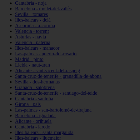
Cantabria - noja
Barcelona - mollet-del-vallès
Sevilla - tomares
Illes-balears - deià
A-coruña - a-coruña
Valencia - torrent
Asturias - navia
Valencia - paterna
Illes-balears - manacor
Las-palmas - puerto-del-rosario
Madrid - pinto
Lleida - naut-aran
Alicante - sant-vicent-del-raspeig
Santa-cruz-de-tenerife - granadilla-de-abona
Sevilla - dos-hermanas
Granada - salobreña
Santa-cruz-de-tenerife - santiago-del-teide
Cantabria - santoña
Girona - pals
Las-palmas - san-bartolomé-de-tirajana
Barcelona - igualada
Alicante - orihuela
Cantabria - laredo
Illes-balears - santa-margalida
Illes-balears - llucmajor