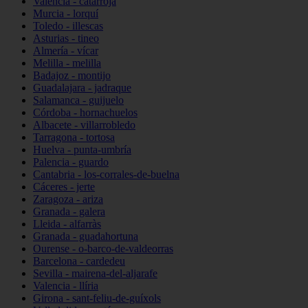
Valencia - catarroja
Murcia - lorquí
Toledo - illescas
Asturias - tineo
Almería - vícar
Melilla - melilla
Badajoz - montijo
Guadalajara - jadraque
Salamanca - guijuelo
Córdoba - hornachuelos
Albacete - villarrobledo
Tarragona - tortosa
Huelva - punta-umbría
Palencia - guardo
Cantabria - los-corrales-de-buelna
Cáceres - jerte
Zaragoza - ariza
Granada - galera
Lleida - alfarràs
Granada - guadahortuna
Ourense - o-barco-de-valdeorras
Barcelona - cardedeu
Sevilla - mairena-del-aljarafe
Valencia - llíria
Girona - sant-feliu-de-guíxols