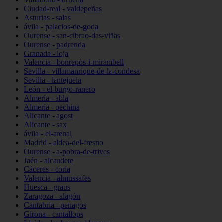
Ciudad-real - valdepeñas
Asturias - salas
ávila - palacios-de-goda
Ourense - san-cibrao-das-viñas
Ourense - padrenda
Granada - loja
Valencia - bonrepòs-i-mirambell
Sevilla - villamanrique-de-la-condesa
Sevilla - lantejuela
León - el-burgo-ranero
Almería - abla
Almería - pechina
Alicante - agost
Alicante - sax
ávila - el-arenal
Madrid - aldea-del-fresno
Ourense - a-pobra-de-trives
Jaén - alcaudete
Cáceres - coria
Valencia - almussafes
Huesca - graus
Zaragoza - alagón
Cantabria - penagos
Girona - cantallops