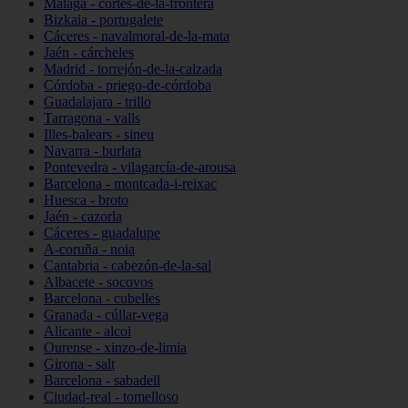
Málaga - cortes-de-la-frontera
Bizkaia - portugalete
Cáceres - navalmoral-de-la-mata
Jaén - cárcheles
Madrid - torrejón-de-la-calzada
Córdoba - priego-de-córdoba
Guadalajara - trillo
Tarragona - valls
Illes-balears - sineu
Navarra - burlata
Pontevedra - vilagarcía-de-arousa
Barcelona - montcada-i-reixac
Huesca - broto
Jaén - cazorla
Cáceres - guadalupe
A-coruña - noia
Cantabria - cabezón-de-la-sal
Albacete - socovos
Barcelona - cubelles
Granada - cúllar-vega
Alicante - alcoi
Ourense - xinzo-de-limia
Girona - salt
Barcelona - sabadell
Ciudad-real - tomelloso