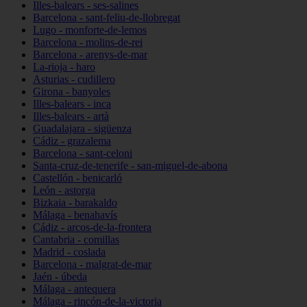
Illes-balears - ses-salines
Barcelona - sant-feliu-de-llobregat
Lugo - monforte-de-lemos
Barcelona - molins-de-rei
Barcelona - arenys-de-mar
La-rioja - haro
Asturias - cudillero
Girona - banyoles
Illes-balears - inca
Illes-balears - artà
Guadalajara - sigüenza
Cádiz - grazalema
Barcelona - sant-celoni
Santa-cruz-de-tenerife - san-miguel-de-abona
Castellón - benicarló
León - astorga
Bizkaia - barakaldo
Málaga - benahavís
Cádiz - arcos-de-la-frontera
Cantabria - comillas
Madrid - coslada
Barcelona - malgrat-de-mar
Jaén - úbeda
Málaga - antequera
Málaga - rincón-de-la-victoria