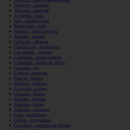
Albacete - almansa
Alicante - almoradí
A-coruña - sada
Jaén - alcalá-la-real
Pontevedra - lalín
Almería - huércal-overa
Zamora - zamora
Albacete - albacete
Ciudad-real - puertollano
Las-palmas - ingenio
Cantabria - medio-cudeyo
Valladolid - tudela-de-duero
Granada - jun
Cuenca - tarancón
Murcia - blanca
Badajoz - badajoz
A-coruña - o-pino
Granada - órgiva
Bizkaia - plentzia
Asturias - valdés
Valencia - burjassot
ávila - piedralaves
Girona - la-jonquera
Cantabria - cabezón-de-liébana