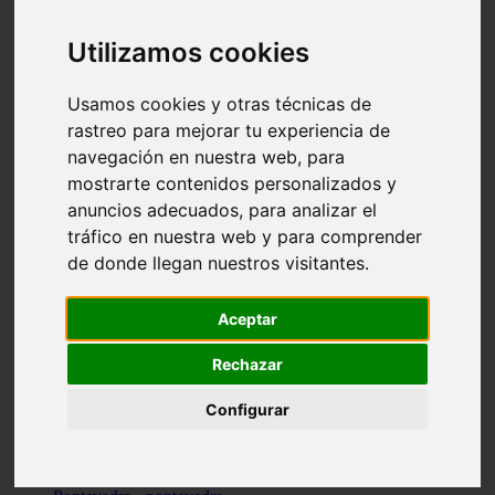
Valencia - valencia
Málaga - nerja
Utilizamos cookies
Girona - blanes
A-coruña - santiago-de-compostela
Málaga - marbella
Usamos cookies y otras técnicas de
Tarragona - tarragona
rastreo para mejorar tu experiencia de
Asturias - gijón
navegación en nuestra web, para
Girona - figueres
Alicante - santa-pola
mostrarte contenidos personalizados y
Madrid - leganés
anuncios adecuados, para analizar el
Almería - roquetas-de-mar
tráfico en nuestra web y para comprender
Girona - tossa-de-mar
Barcelona - sant-cugat-del-vallès
de donde llegan nuestros visitantes.
Alicante - l39alfàs-del-pi
Barcelona - vilanova-i-la-geltrú
Illes-balears - alcúdia
Aceptar
Castellón - peñíscola
Barcelona - mataró
Rechazar
ávila - ávila
Illes-balears - sant-antoni-de-portmany
Configurar
Illes-balears - sant-josep-de-sa-talaia
Tarragona - reus
Barcelona - badalona
Santa-cruz-de-tenerife - san-cristóbal-de-la-laguna