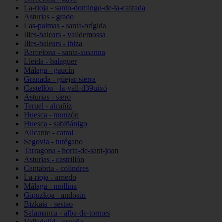
La-rioja - santo-domingo-de-la-calzada
Asturias - grado
Las-palmas - santa-brígida
Illes-balears - valldemossa
Illes-balears - ibiza
Barcelona - santa-susanna
Lleida - balaguer
Málaga - gaucín
Granada - güejar-sierra
Castellón - la-vall-d39uixó
Asturias - siero
Teruel - alcañiz
Huesca - monzón
Huesca - sabiñánigo
Alicante - catral
Segovia - turégano
Tarragona - horta-de-sant-joan
Asturias - castrillón
Cantabria - colindres
La-rioja - arnedo
Málaga - mollina
Gipuzkoa - andoain
Bizkaia - sestao
Salamanca - alba-de-tormes
Valladolid - urueña