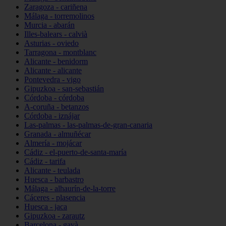
Zaragoza - cariñena
Málaga - torremolinos
Murcia - abarán
Illes-balears - calvià
Asturias - oviedo
Tarragona - montblanc
Alicante - benidorm
Alicante - alicante
Pontevedra - vigo
Gipuzkoa - san-sebastián
Córdoba - córdoba
A-coruña - betanzos
Córdoba - iznájar
Las-palmas - las-palmas-de-gran-canaria
Granada - almuñécar
Almería - mojácar
Cádiz - el-puerto-de-santa-maría
Cádiz - tarifa
Alicante - teulada
Huesca - barbastro
Málaga - alhaurín-de-la-torre
Cáceres - plasencia
Huesca - jaca
Gipuzkoa - zarautz
Barcelona - gavà