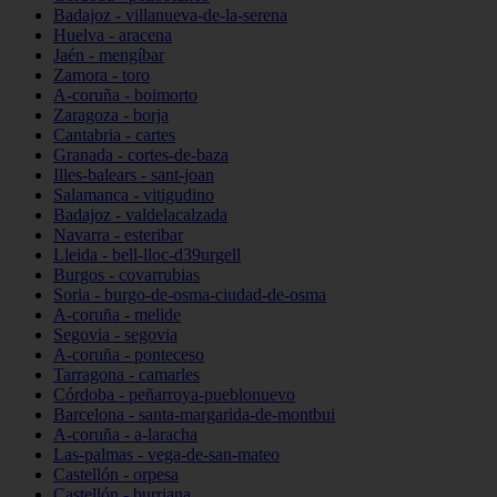
Badajoz - villanueva-de-la-serena
Huelva - aracena
Jaén - mengíbar
Zamora - toro
A-coruña - boimorto
Zaragoza - borja
Cantabria - cartes
Granada - cortes-de-baza
Illes-balears - sant-joan
Salamanca - vitigudino
Badajoz - valdelacalzada
Navarra - esteribar
Lleida - bell-lloc-d39urgell
Burgos - covarrubias
Soria - burgo-de-osma-ciudad-de-osma
A-coruña - melide
Segovia - segovia
A-coruña - ponteceso
Tarragona - camarles
Córdoba - peñarroya-pueblonuevo
Barcelona - santa-margarida-de-montbui
A-coruña - a-laracha
Las-palmas - vega-de-san-mateo
Castellón - orpesa
Castellón - burriana