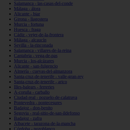
Salamanca - las-casas-del-conde
Málaga - álora
Alicante - biar
Girona - llagostera
Murcia - fortuna
Huesca - fraga
Cádiz - vejer-de-la-frontera
Málaga - alcaucín
Sevilla - la-rinconada
Salamanca - villares-de-la-reina
Cantabria - vega-de-pas
Murcia - los-alcázares
Alicante - san-fulgencio
Almería - cuevas-del-almanzora
Santa-cruz-de-tenerife - valle-gran-rey
Santa-cruz-de-tenerife - arico
Illes-balears - ferreries
A-coruña - carballo
Ciudad-real - pozuelo-de-calatrava
Pontevedra - pontecesures
Badajoz - don-benito
Segovia - real-sitio-de-san-ildefonso
Badajoz - zafra
Albacete - tarazona-de-la-mancha
Córdoba - pozoblanco