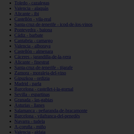
Toledo - cazalegas
Valencia - alaquàs
Alicante - ibi
Castellón - vila-real
Santa-cruz-de-tenerife - icod-de-los-vinos
Pontevedra - baiona
Cádiz - barbate
Cantabria - camargo
Valencia - alboraya
Castellón - almenara
Cáceres - jarandilla-de-la-vera
Alicante - finestrat
Santa-cruz-de-tenerife - tijarafe
Zamora - moraleja-del-vino
Gipuzkoa - ordizia
Madrid - parla
Barcelona - castellet-i-la-gornal
Sevilla - espartinas
Granada - las-gabias
Asturias - llanes
Salamanca - peñaranda-de-bracamonte
Barcelona - vilafranca-del-penedès
Navarra - tudela
A-coruña - miño
Valencia - aldaia