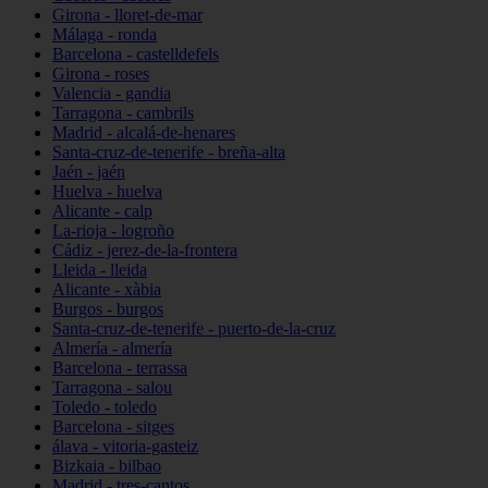
Girona - lloret-de-mar
Málaga - ronda
Barcelona - castelldefels
Girona - roses
Valencia - gandia
Tarragona - cambrils
Madrid - alcalá-de-henares
Santa-cruz-de-tenerife - breña-alta
Jaén - jaén
Huelva - huelva
Alicante - calp
La-rioja - logroño
Cádiz - jerez-de-la-frontera
Lleida - lleida
Alicante - xàbia
Burgos - burgos
Santa-cruz-de-tenerife - puerto-de-la-cruz
Almería - almería
Barcelona - terrassa
Tarragona - salou
Toledo - toledo
Barcelona - sitges
álava - vitoria-gasteiz
Bizkaia - bilbao
Madrid - tres-cantos