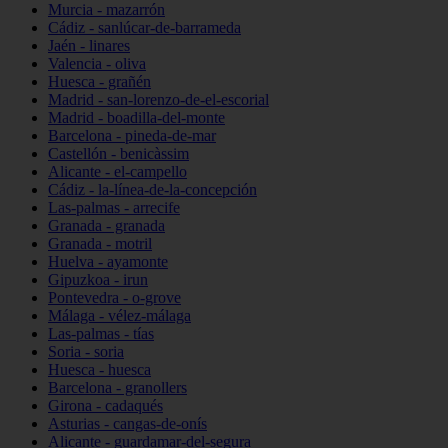
Murcia - mazarrón
Cádiz - sanlúcar-de-barrameda
Jaén - linares
Valencia - oliva
Huesca - grañén
Madrid - san-lorenzo-de-el-escorial
Madrid - boadilla-del-monte
Barcelona - pineda-de-mar
Castellón - benicàssim
Alicante - el-campello
Cádiz - la-línea-de-la-concepción
Las-palmas - arrecife
Granada - granada
Granada - motril
Huelva - ayamonte
Gipuzkoa - irun
Pontevedra - o-grove
Málaga - vélez-málaga
Las-palmas - tías
Soria - soria
Huesca - huesca
Barcelona - granollers
Girona - cadaqués
Asturias - cangas-de-onís
Alicante - guardamar-del-segura