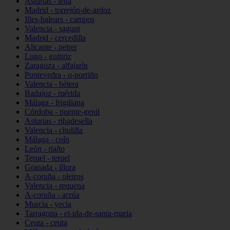
Asturias - lena
Madrid - torrejón-de-ardoz
Illes-balears - campos
Valencia - sagunt
Madrid - cercedilla
Alicante - petrer
Lugo - guitiriz
Zaragoza - alfajarín
Pontevedra - o-porriño
Valencia - bétera
Badajoz - mérida
Málaga - frigiliana
Córdoba - puente-genil
Asturias - ribadesella
Valencia - chulilla
Málaga - coín
León - riaño
Teruel - teruel
Granada - illora
A-coruña - oleiros
Valencia - requena
A-coruña - arzúa
Murcia - yecla
Tarragona - el-pla-de-santa-maria
Ceuta - ceuta