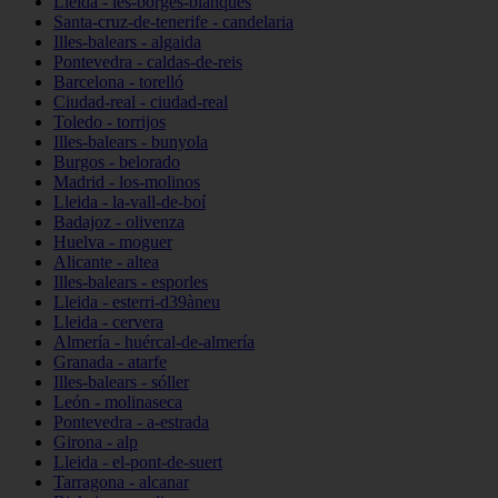
Lleida - les-borges-blanques
Santa-cruz-de-tenerife - candelaria
Illes-balears - algaida
Pontevedra - caldas-de-reis
Barcelona - torelló
Ciudad-real - ciudad-real
Toledo - torrijos
Illes-balears - bunyola
Burgos - belorado
Madrid - los-molinos
Lleida - la-vall-de-boí
Badajoz - olivenza
Huelva - moguer
Alicante - altea
Illes-balears - esporles
Lleida - esterri-d39àneu
Lleida - cervera
Almería - huércal-de-almería
Granada - atarfe
Illes-balears - sóller
León - molinaseca
Pontevedra - a-estrada
Girona - alp
Lleida - el-pont-de-suert
Tarragona - alcanar