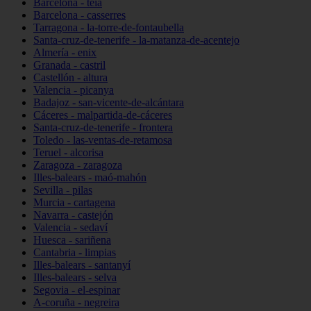
Barcelona - teià
Barcelona - casserres
Tarragona - la-torre-de-fontaubella
Santa-cruz-de-tenerife - la-matanza-de-acentejo
Almería - enix
Granada - castril
Castellón - altura
Valencia - picanya
Badajoz - san-vicente-de-alcántara
Cáceres - malpartida-de-cáceres
Santa-cruz-de-tenerife - frontera
Toledo - las-ventas-de-retamosa
Teruel - alcorisa
Zaragoza - zaragoza
Illes-balears - maó-mahón
Sevilla - pilas
Murcia - cartagena
Navarra - castejón
Valencia - sedaví
Huesca - sariñena
Cantabria - limpias
Illes-balears - santanyí
Illes-balears - selva
Segovia - el-espinar
A-coruña - negreira