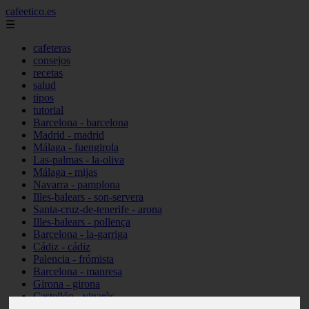
cafeetico.es
☰
cafeteras
consejos
recetas
salud
tipos
tutorial
Barcelona - barcelona
Madrid - madrid
Málaga - fuengirola
Las-palmas - la-oliva
Málaga - mijas
Navarra - pamplona
Illes-balears - son-servera
Santa-cruz-de-tenerife - arona
Illes-balears - pollença
Barcelona - la-garriga
Cádiz - cádiz
Palencia - frómista
Barcelona - manresa
Girona - girona
Castellón - vinaròs
Illes-balears - capdepera