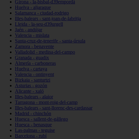
Girona - la-bisbal-d39empordà
Huelva - aljaraque
Salamanca - ciudad-rodrigo
Illes-balears - sant-joan-de-labritja
Lleida - la-seu-d39urgell
Jaén - andújar
Valencia - mislata
Santa-cruz-de-tenerife - santa-úrsula
Zamora - benavente
Valladolid - medina-del-campo
Granada - guadix
Almería - carboneras
Huelva - cartaya
Valencia - ontinyent
Bizkaia - santurtzi
Asturias - gozón
Alicante - xaló
Illes-balears - alaior
Tarragona - mont-roig-del-camp
Illes-balears - sant-llorenç-des-cardassar
Madrid - chinchón
Huesca - sallent-de-gállego
Huesca - benasque
Las-palmas - teguise
Barcelona - rubí