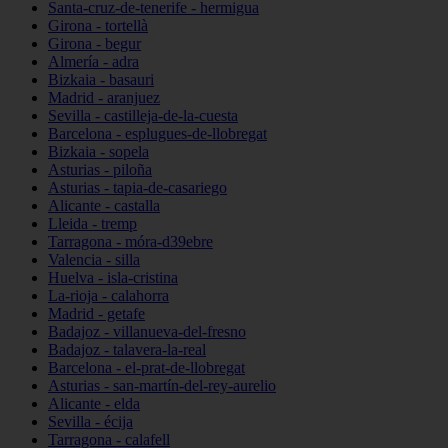
Santa-cruz-de-tenerife - hermigua
Girona - tortellà
Girona - begur
Almería - adra
Bizkaia - basauri
Madrid - aranjuez
Sevilla - castilleja-de-la-cuesta
Barcelona - esplugues-de-llobregat
Bizkaia - sopela
Asturias - piloña
Asturias - tapia-de-casariego
Alicante - castalla
Lleida - tremp
Tarragona - móra-d39ebre
Valencia - silla
Huelva - isla-cristina
La-rioja - calahorra
Madrid - getafe
Badajoz - villanueva-del-fresno
Badajoz - talavera-la-real
Barcelona - el-prat-de-llobregat
Asturias - san-martín-del-rey-aurelio
Alicante - elda
Sevilla - écija
Tarragona - calafell