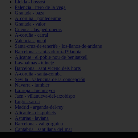
Lleida - bossòst
Palencia - itero-de-la-vega
Granada - baza
A-coruña - pontedeume
Granada - válor
Cuenca - las-pedroñeras
A-coruña - carral
Valencia - puçol
Santa-cruz-de-tenerife - los-llanos-de-aridane
Barcelona - sant-sadurní-d39anoia
Alicante - el-poble-nou-de-benitatxell
Las-palmas - tuineje
Barcelona - sant-vicenç-dels-horts
A-coruña - santa-comba
Sevilla - valencina-de-la-concepción
Navarra - lumbier
La-rioja - fuenmayor
Jaén - villanueva-del-arzobispo
Lugo - sarria
Madrid - arganda-del-rey
Alicante - els-poblets
Asturias - laviana
Barcelona - vallgorguina
Cantabria - santillana-del-mar
Zamora - santa-maría-de-la-vega