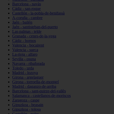
Barcelona - navàs
Cádiz - san-roque
Castellón - la-pobla-de-benifassà
A-coruña - cambre
Jaén - bailén
Jaén - santisteban-del-puerto
Las-palmas - telde
Granada - cenes-de-la-vega
Cádiz - bornos
Valencia - bocairent
Valencia - sueca
La-rioja - alfaro
Sevilla - osuna
Navarra - ribaforada
Toledo - urda
Madrid - lozoya
Girona - argelaguer
Girona - torroella-de-montgrí
Madrid - daganzo-de-arriba
Barcelona - sant-quirze-del-vallès
Salamanca - castellanos-de-moriscos
Zaragoza - caspe
Gipuzkoa - beasain
Gipuzkoa - tolosa
Castellón - nules