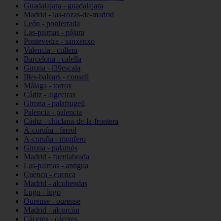
Guadalajara - guadalajara
Madrid - las-rozas-de-madrid
León - ponferrada
Las-palmas - pájara
Pontevedra - sanxenxo
Valencia - cullera
Barcelona - calella
Girona - l39escala
Illes-balears - consell
Málaga - torrox
Cádiz - algeciras
Girona - palafrugell
Palencia - palencia
Cádiz - chiclana-de-la-frontera
A-coruña - ferrol
A-coruña - monfero
Girona - palamós
Madrid - fuenlabrada
Las-palmas - antigua
Cuenca - cuenca
Madrid - alcobendas
Lugo - lugo
Ourense - ourense
Madrid - alcorcón
Cáceres - cáceres