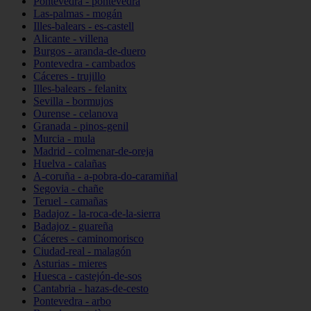
Pontevedra - pontevedra
Las-palmas - mogán
Illes-balears - es-castell
Alicante - villena
Burgos - aranda-de-duero
Pontevedra - cambados
Cáceres - trujillo
Illes-balears - felanitx
Sevilla - bormujos
Ourense - celanova
Granada - pinos-genil
Murcia - mula
Madrid - colmenar-de-oreja
Huelva - calañas
A-coruña - a-pobra-do-caramiñal
Segovia - chañe
Teruel - camañas
Badajoz - la-roca-de-la-sierra
Badajoz - guareña
Cáceres - caminomorisco
Ciudad-real - malagón
Asturias - mieres
Huesca - castejón-de-sos
Cantabria - hazas-de-cesto
Pontevedra - arbo