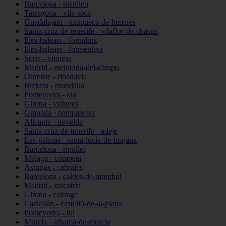
Barcelona - manlleu
Tarragona - vila-seca
Guadalajara - azuqueca-de-henares
Santa-cruz-de-tenerife - vilaflor-de-chasna
Illes-balears - fornalutx
Illes-balears - formentera
Soria - vinuesa
Madrid - mejorada-del-campo
Ourense - ribadavia
Bizkaia - mundaka
Pontevedra - oia
Girona - vidreres
Granada - pampaneira
Alicante - novelda
Santa-cruz-de-tenerife - adeje
Las-palmas - santa-lucía-de-tirajana
Barcelona - ripollet
Málaga - cómpeta
Asturias - cabrales
Barcelona - caldes-de-montbui
Madrid - rascafría
Girona - calonge
Castellón - castelló-de-la-plana
Pontevedra - tui
Murcia - alhama-de-murcia