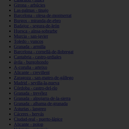
Girona - arbúcies
Las-palmas - tinajo
Barcelona - olesa-de-montserrat
Burgos - miranda-de-ebro
Badajoz - segura-de-león
Huesca - aínsa-sobrarbe
Murcia - san-javier
Toledo - yuncos
Granada - armilla
Barcelona - cornellà-de-llobregat
Cantabria - castro-urdiales
ávila - burgohondo
A-coruña - arteixo
Alicante - crevillent
Zaragoza - san-mateo-de-gállego
Madrid - sevilla-la-nueva
Córdoba - castro-del-río
Granada - trevélez
Granada - alpujarra-de-la-sierra
Granada - alhama-de-granada
Asturias - langreo
Cáceres - hervás
Ciudad-real - puerto-lápice
Alicante - polop