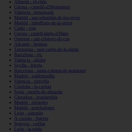
Almería - el-ejido
Girona - castelló-d39empúries
Valencia - benaguasil
Madrid - san-sebastián-de-los-reyes
Madrid - miraflores-de-la-sierra
Cádiz - rota
Girona - castell-platja-d39aro
Ourense - san-cristovo-de-cea
Alicante - benissa
Tarragona - sant-carles-de-la-ràpita
Barcelona - vic
Valencia - alfafar
Sevilla - lebrija
Barcelona - santa-coloma-de-gramenet
Madrid - valdemorillo
Valencia - xirivella
Córdoba - la-carlota
Soria - morón-de-almazán
Gipuzkoa - hondarribia
Madrid - móstoles
Madrid - torrelodones
León - sahagún
A-coruña - fisterra
Segovia - cuéllar
León - la-robla