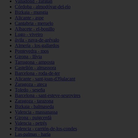
Valladolid - zaratán
Córdoba - almodóvar-del-río
Bizkaia - mungia
Alicante - aspe
Cantabria - meruelo
Albacete - el-bonillo
Lugo - viveiro
ávila - nava-de-arévalo
Almería - los-gallardos
Pontevedra - mos
Girona - llívia
Tarragona - amposta
Castellón - almassora
Barcelona - roda-de-ter
Alicante - sant-joan-d39alacant
Zaragoza - ateca
Toledo - seseña
Barcelona - sant-esteve-sesrovires
Zaragoza - tarazona
Bizkaia - balmaseda
Valencia - massanassa
Girona - puigcerdà
Valencia - petrés
Palencia - carrión-de-los-condes
Las-palmas - haría