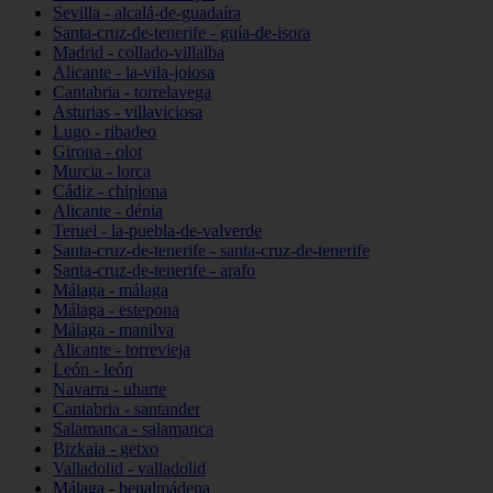
Sevilla - alcalá-de-guadaíra
Santa-cruz-de-tenerife - guía-de-isora
Madrid - collado-villalba
Alicante - la-vila-joiosa
Cantabria - torrelavega
Asturias - villaviciosa
Lugo - ribadeo
Girona - olot
Murcia - lorca
Cádiz - chipiona
Alicante - dénia
Teruel - la-puebla-de-valverde
Santa-cruz-de-tenerife - santa-cruz-de-tenerife
Santa-cruz-de-tenerife - arafo
Málaga - málaga
Málaga - estepona
Málaga - manilva
Alicante - torrevieja
León - león
Navarra - uharte
Cantabria - santander
Salamanca - salamanca
Bizkaia - getxo
Valladolid - valladolid
Málaga - benalmádena