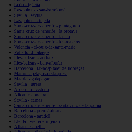
León - igüeña
Las-palmas - san-bartolomé
Sevilla - sevilla
Las-palmas - tejeda
Santa-cruz-de-tenerife - puntagorda
Santa-cruz-de-tenerife - la-orotava
Santa-cruz-de-tenerife - fasnia
Santa-cruz-de-tenerife - los-realejos
Valencia - el-puig-de-santa-maría
Valladolid - alaejos
Illes-balears - andratx
Illes-balears - banyalbufar
Barcelona - l39hospitalet-de-llobregat
Madrid - pelayos-de-la-presa
Madrid - galapagar
Sevilla - utrera
A-coruña - cedeira
Alicante - ondara
Sevilla - camas
Santa-cruz-de-tenerife - santa-cruz-de-la-palma
Barcelona - premià-de-mar
Barcelona - taradell
Lleida - vielha-e-mijaran
Albacete - hellín
Alicante - pilar-de-la-horadada