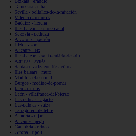
Bizkaia - erandio
Gipuzkoa - eibar
Sevilla - bollullos-de-la-mitación
Valencia - manises
Badajoz - llerena
Illes-balears - es-mercadal
Segovia - pedraza
A-coruña - padrón
Lleida - sort
Alicante - elx
Illes-balears - santa-eulària-des-riu
Asturias - avilés
Santa-cruz-de-tenerife - güímar
Illes-balears - muro
Madrid - el-escorial
Burgos - medina-de-pomar
Jaén - martos
León - villafranca-del-bierzo
Las-palmas - agaete
Las-palmas - yaiza
Tarragona - deltebre
Almería - níjar
Alicante - pego
Cantabria - reinosa
Girona - ripoll