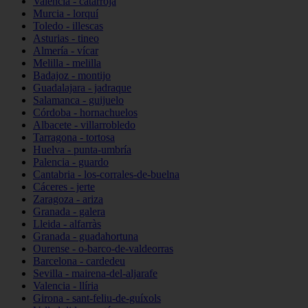
Valencia - catarroja
Murcia - lorquí
Toledo - illescas
Asturias - tineo
Almería - vícar
Melilla - melilla
Badajoz - montijo
Guadalajara - jadraque
Salamanca - guijuelo
Córdoba - hornachuelos
Albacete - villarrobledo
Tarragona - tortosa
Huelva - punta-umbría
Palencia - guardo
Cantabria - los-corrales-de-buelna
Cáceres - jerte
Zaragoza - ariza
Granada - galera
Lleida - alfarràs
Granada - guadahortuna
Ourense - o-barco-de-valdeorras
Barcelona - cardedeu
Sevilla - mairena-del-aljarafe
Valencia - llíria
Girona - sant-feliu-de-guíxols