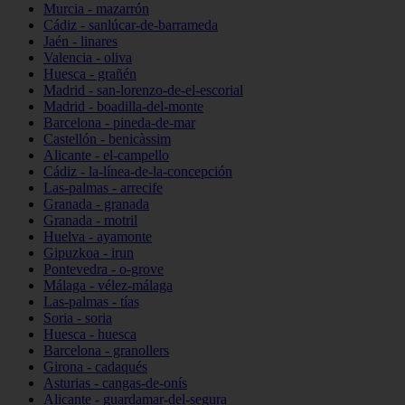
Murcia - mazarrón
Cádiz - sanlúcar-de-barrameda
Jaén - linares
Valencia - oliva
Huesca - grañén
Madrid - san-lorenzo-de-el-escorial
Madrid - boadilla-del-monte
Barcelona - pineda-de-mar
Castellón - benicàssim
Alicante - el-campello
Cádiz - la-línea-de-la-concepción
Las-palmas - arrecife
Granada - granada
Granada - motril
Huelva - ayamonte
Gipuzkoa - irun
Pontevedra - o-grove
Málaga - vélez-málaga
Las-palmas - tías
Soria - soria
Huesca - huesca
Barcelona - granollers
Girona - cadaqués
Asturias - cangas-de-onís
Alicante - guardamar-del-segura