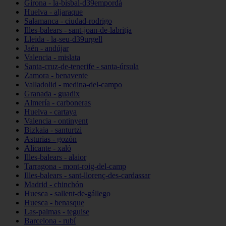
Girona - la-bisbal-d39empordà
Huelva - aljaraque
Salamanca - ciudad-rodrigo
Illes-balears - sant-joan-de-labritja
Lleida - la-seu-d39urgell
Jaén - andújar
Valencia - mislata
Santa-cruz-de-tenerife - santa-úrsula
Zamora - benavente
Valladolid - medina-del-campo
Granada - guadix
Almería - carboneras
Huelva - cartaya
Valencia - ontinyent
Bizkaia - santurtzi
Asturias - gozón
Alicante - xaló
Illes-balears - alaior
Tarragona - mont-roig-del-camp
Illes-balears - sant-llorenç-des-cardassar
Madrid - chinchón
Huesca - sallent-de-gállego
Huesca - benasque
Las-palmas - teguise
Barcelona - rubí