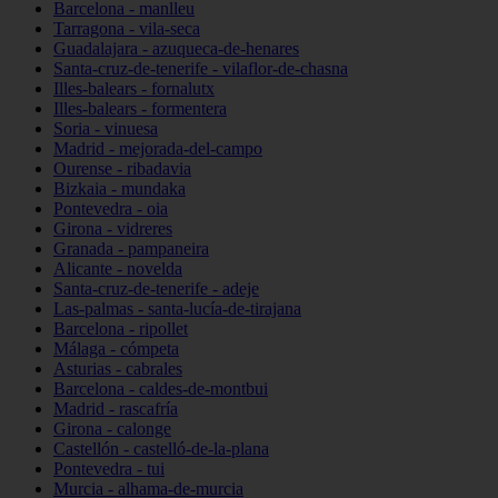
Barcelona - manlleu
Tarragona - vila-seca
Guadalajara - azuqueca-de-henares
Santa-cruz-de-tenerife - vilaflor-de-chasna
Illes-balears - fornalutx
Illes-balears - formentera
Soria - vinuesa
Madrid - mejorada-del-campo
Ourense - ribadavia
Bizkaia - mundaka
Pontevedra - oia
Girona - vidreres
Granada - pampaneira
Alicante - novelda
Santa-cruz-de-tenerife - adeje
Las-palmas - santa-lucía-de-tirajana
Barcelona - ripollet
Málaga - cómpeta
Asturias - cabrales
Barcelona - caldes-de-montbui
Madrid - rascafría
Girona - calonge
Castellón - castelló-de-la-plana
Pontevedra - tui
Murcia - alhama-de-murcia