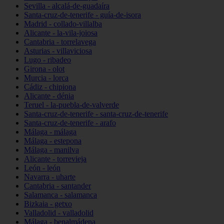
Sevilla - alcalá-de-guadaíra
Santa-cruz-de-tenerife - guía-de-isora
Madrid - collado-villalba
Alicante - la-vila-joiosa
Cantabria - torrelavega
Asturias - villaviciosa
Lugo - ribadeo
Girona - olot
Murcia - lorca
Cádiz - chipiona
Alicante - dénia
Teruel - la-puebla-de-valverde
Santa-cruz-de-tenerife - santa-cruz-de-tenerife
Santa-cruz-de-tenerife - arafo
Málaga - málaga
Málaga - estepona
Málaga - manilva
Alicante - torrevieja
León - león
Navarra - uharte
Cantabria - santander
Salamanca - salamanca
Bizkaia - getxo
Valladolid - valladolid
Málaga - benalmádena