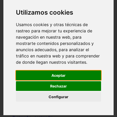
Valencia - valencia
Málaga - nerja
Utilizamos cookies
Girona - blanes
A-coruña - santiago-de-compostela
Málaga - marbella
Usamos cookies y otras técnicas de
Tarragona - tarragona
rastreo para mejorar tu experiencia de
Asturias - gijón
navegación en nuestra web, para
Girona - figueres
Alicante - santa-pola
mostrarte contenidos personalizados y
Madrid - leganés
anuncios adecuados, para analizar el
Almería - roquetas-de-mar
tráfico en nuestra web y para comprender
Girona - tossa-de-mar
Barcelona - sant-cugat-del-vallès
de donde llegan nuestros visitantes.
Alicante - l39alfàs-del-pi
Barcelona - vilanova-i-la-geltrú
Illes-balears - alcúdia
Aceptar
Castellón - peñíscola
Barcelona - mataró
Rechazar
ávila - ávila
Illes-balears - sant-antoni-de-portmany
Configurar
Illes-balears - sant-josep-de-sa-talaia
Tarragona - reus
Barcelona - badalona
Santa-cruz-de-tenerife - san-cristóbal-de-la-laguna