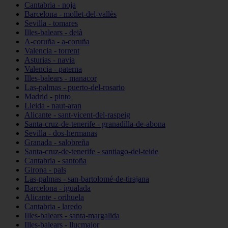
Cantabria - noja
Barcelona - mollet-del-vallès
Sevilla - tomares
Illes-balears - deià
A-coruña - a-coruña
Valencia - torrent
Asturias - navia
Valencia - paterna
Illes-balears - manacor
Las-palmas - puerto-del-rosario
Madrid - pinto
Lleida - naut-aran
Alicante - sant-vicent-del-raspeig
Santa-cruz-de-tenerife - granadilla-de-abona
Sevilla - dos-hermanas
Granada - salobreña
Santa-cruz-de-tenerife - santiago-del-teide
Cantabria - santoña
Girona - pals
Las-palmas - san-bartolomé-de-tirajana
Barcelona - igualada
Alicante - orihuela
Cantabria - laredo
Illes-balears - santa-margalida
Illes-balears - llucmajor