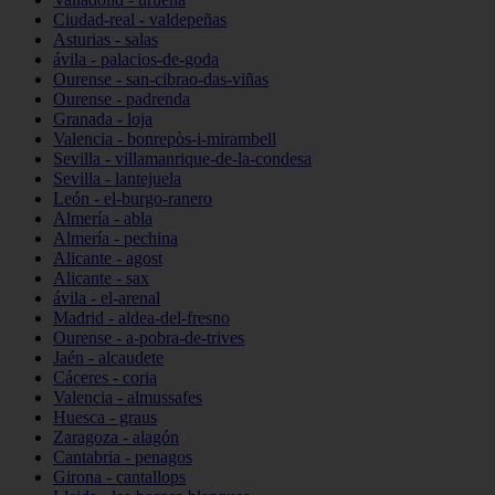
Ciudad-real - valdepeñas
Asturias - salas
ávila - palacios-de-goda
Ourense - san-cibrao-das-viñas
Ourense - padrenda
Granada - loja
Valencia - bonrepòs-i-mirambell
Sevilla - villamanrique-de-la-condesa
Sevilla - lantejuela
León - el-burgo-ranero
Almería - abla
Almería - pechina
Alicante - agost
Alicante - sax
ávila - el-arenal
Madrid - aldea-del-fresno
Ourense - a-pobra-de-trives
Jaén - alcaudete
Cáceres - coria
Valencia - almussafes
Huesca - graus
Zaragoza - alagón
Cantabria - penagos
Girona - cantallops