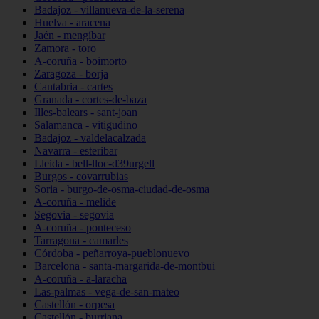
Badajoz - villanueva-de-la-serena
Huelva - aracena
Jaén - mengíbar
Zamora - toro
A-coruña - boimorto
Zaragoza - borja
Cantabria - cartes
Granada - cortes-de-baza
Illes-balears - sant-joan
Salamanca - vitigudino
Badajoz - valdelacalzada
Navarra - esteribar
Lleida - bell-lloc-d39urgell
Burgos - covarrubias
Soria - burgo-de-osma-ciudad-de-osma
A-coruña - melide
Segovia - segovia
A-coruña - ponteceso
Tarragona - camarles
Córdoba - peñarroya-pueblonuevo
Barcelona - santa-margarida-de-montbui
A-coruña - a-laracha
Las-palmas - vega-de-san-mateo
Castellón - orpesa
Castellón - burriana