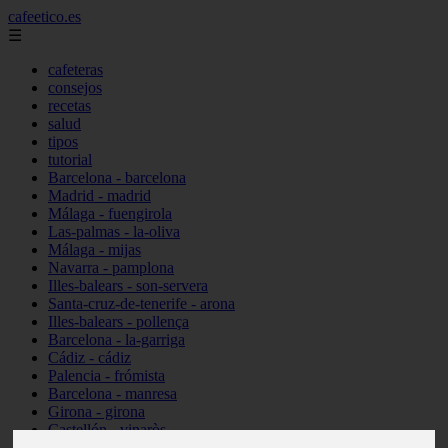
cafeetico.es
☰
cafeteras
consejos
recetas
salud
tipos
tutorial
Barcelona - barcelona
Madrid - madrid
Málaga - fuengirola
Las-palmas - la-oliva
Málaga - mijas
Navarra - pamplona
Illes-balears - son-servera
Santa-cruz-de-tenerife - arona
Illes-balears - pollença
Barcelona - la-garriga
Cádiz - cádiz
Palencia - frómista
Barcelona - manresa
Girona - girona
Castellón - vinaròs
Illes-balears - capdepera