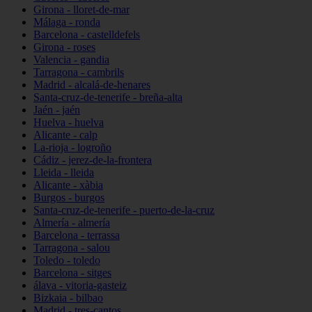
Girona - lloret-de-mar
Málaga - ronda
Barcelona - castelldefels
Girona - roses
Valencia - gandia
Tarragona - cambrils
Madrid - alcalá-de-henares
Santa-cruz-de-tenerife - breña-alta
Jaén - jaén
Huelva - huelva
Alicante - calp
La-rioja - logroño
Cádiz - jerez-de-la-frontera
Lleida - lleida
Alicante - xàbia
Burgos - burgos
Santa-cruz-de-tenerife - puerto-de-la-cruz
Almería - almería
Barcelona - terrassa
Tarragona - salou
Toledo - toledo
Barcelona - sitges
álava - vitoria-gasteiz
Bizkaia - bilbao
Madrid - tres-cantos