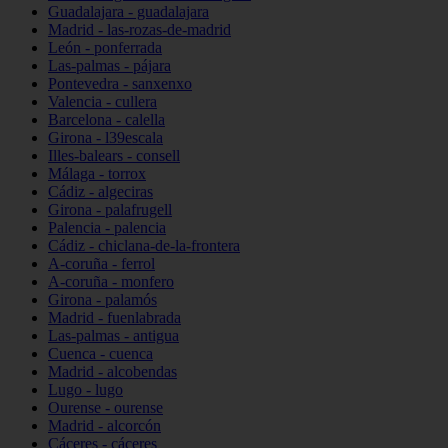
Guadalajara - guadalajara
Madrid - las-rozas-de-madrid
León - ponferrada
Las-palmas - pájara
Pontevedra - sanxenxo
Valencia - cullera
Barcelona - calella
Girona - l39escala
Illes-balears - consell
Málaga - torrox
Cádiz - algeciras
Girona - palafrugell
Palencia - palencia
Cádiz - chiclana-de-la-frontera
A-coruña - ferrol
A-coruña - monfero
Girona - palamós
Madrid - fuenlabrada
Las-palmas - antigua
Cuenca - cuenca
Madrid - alcobendas
Lugo - lugo
Ourense - ourense
Madrid - alcorcón
Cáceres - cáceres