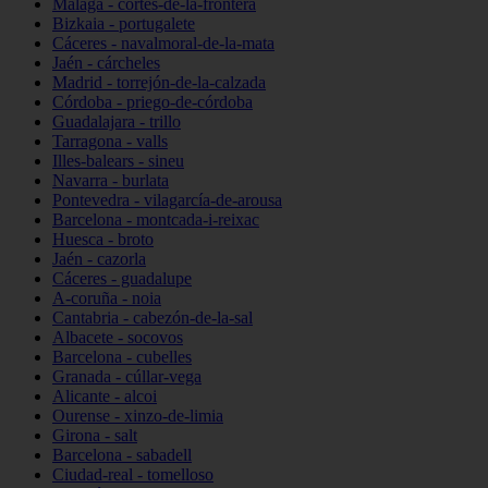
Málaga - cortes-de-la-frontera
Bizkaia - portugalete
Cáceres - navalmoral-de-la-mata
Jaén - cárcheles
Madrid - torrejón-de-la-calzada
Córdoba - priego-de-córdoba
Guadalajara - trillo
Tarragona - valls
Illes-balears - sineu
Navarra - burlata
Pontevedra - vilagarcía-de-arousa
Barcelona - montcada-i-reixac
Huesca - broto
Jaén - cazorla
Cáceres - guadalupe
A-coruña - noia
Cantabria - cabezón-de-la-sal
Albacete - socovos
Barcelona - cubelles
Granada - cúllar-vega
Alicante - alcoi
Ourense - xinzo-de-limia
Girona - salt
Barcelona - sabadell
Ciudad-real - tomelloso