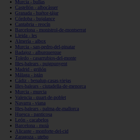
Murcia - bullas
Castellón - albocàsser
Granada - huétor-tájar
Córdoba - bujalance
Cantabria - reocín
Barcelona - monistrol-de-montserrat
Lleida - les
Almería - albox
Murcia - san-pedro-del-pinatar
Badajoz - alburquerque
Toledo - casarrubios-del-monte
Illes-balears - puigpunyent
Madrid - griñón
Málaga - istán
Cádiz - benalup-casas-viejas
Illes-balears - ciutadella-de-menorca
Murcia - murcia
Valencia - quart-de-poblet
Navarra - viana
Illes-balears - palma-de-mallorca
Huesca - panticosa
León - cacabelos
Barcelona - moià
Alicante - monforte-del-cid
Zaragoza - utebo