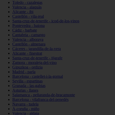
Toledo - cazalegas
Valencia - alaquàs
Alicante - ibi
Castellón - vila-real
Santa-cruz-de-tenerife - icod-de-los-vinos
Pontevedra - baiona
Cádiz - barbate
Cantabria - camargo
Valencia - alboraya
Castellón - almenara
Cáceres - jarandilla-de-la-vera
Alicante - finestrat
Santa-cruz-de-tenerife - tijarafe
Zamora - moraleja-del-vino
Gipuzkoa - ordizia
Madrid - parla
Barcelona - castellet-i-la-gornal
Sevilla - espartinas
Granada - las-gabias
Asturias - llanes
Salamanca - peñaranda-de-bracamonte
Barcelona - vilafranca-del-penedès
Navarra - tudela
A-coruña - miño
Valencia - aldaia