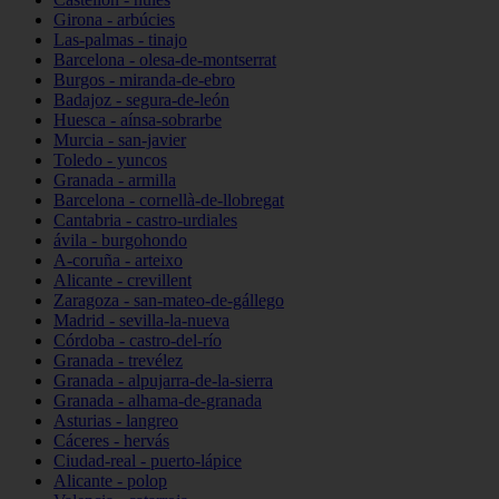
Girona - arbúcies
Las-palmas - tinajo
Barcelona - olesa-de-montserrat
Burgos - miranda-de-ebro
Badajoz - segura-de-león
Huesca - aínsa-sobrarbe
Murcia - san-javier
Toledo - yuncos
Granada - armilla
Barcelona - cornellà-de-llobregat
Cantabria - castro-urdiales
ávila - burgohondo
A-coruña - arteixo
Alicante - crevillent
Zaragoza - san-mateo-de-gállego
Madrid - sevilla-la-nueva
Córdoba - castro-del-río
Granada - trevélez
Granada - alpujarra-de-la-sierra
Granada - alhama-de-granada
Asturias - langreo
Cáceres - hervás
Ciudad-real - puerto-lápice
Alicante - polop