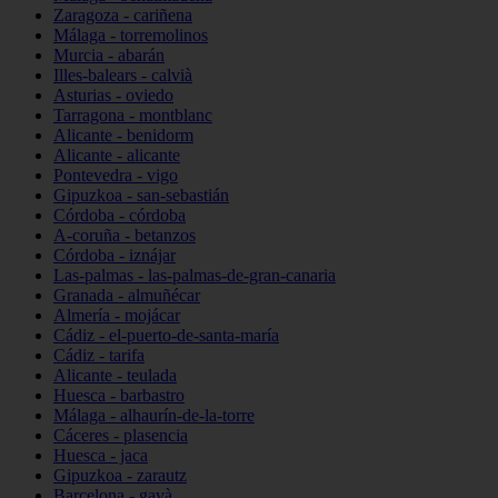
Zaragoza - cariñena
Málaga - torremolinos
Murcia - abarán
Illes-balears - calvià
Asturias - oviedo
Tarragona - montblanc
Alicante - benidorm
Alicante - alicante
Pontevedra - vigo
Gipuzkoa - san-sebastián
Córdoba - córdoba
A-coruña - betanzos
Córdoba - iznájar
Las-palmas - las-palmas-de-gran-canaria
Granada - almuñécar
Almería - mojácar
Cádiz - el-puerto-de-santa-maría
Cádiz - tarifa
Alicante - teulada
Huesca - barbastro
Málaga - alhaurín-de-la-torre
Cáceres - plasencia
Huesca - jaca
Gipuzkoa - zarautz
Barcelona - gavà