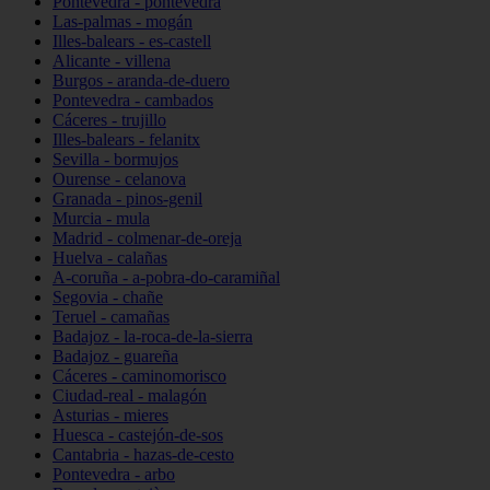
Pontevedra - pontevedra
Las-palmas - mogán
Illes-balears - es-castell
Alicante - villena
Burgos - aranda-de-duero
Pontevedra - cambados
Cáceres - trujillo
Illes-balears - felanitx
Sevilla - bormujos
Ourense - celanova
Granada - pinos-genil
Murcia - mula
Madrid - colmenar-de-oreja
Huelva - calañas
A-coruña - a-pobra-do-caramiñal
Segovia - chañe
Teruel - camañas
Badajoz - la-roca-de-la-sierra
Badajoz - guareña
Cáceres - caminomorisco
Ciudad-real - malagón
Asturias - mieres
Huesca - castejón-de-sos
Cantabria - hazas-de-cesto
Pontevedra - arbo