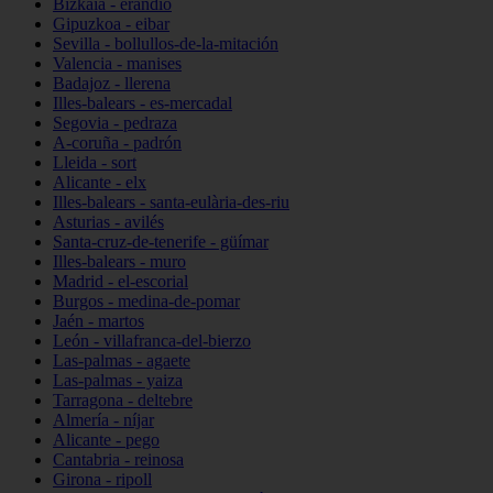
Bizkaia - erandio
Gipuzkoa - eibar
Sevilla - bollullos-de-la-mitación
Valencia - manises
Badajoz - llerena
Illes-balears - es-mercadal
Segovia - pedraza
A-coruña - padrón
Lleida - sort
Alicante - elx
Illes-balears - santa-eulària-des-riu
Asturias - avilés
Santa-cruz-de-tenerife - güímar
Illes-balears - muro
Madrid - el-escorial
Burgos - medina-de-pomar
Jaén - martos
León - villafranca-del-bierzo
Las-palmas - agaete
Las-palmas - yaiza
Tarragona - deltebre
Almería - níjar
Alicante - pego
Cantabria - reinosa
Girona - ripoll