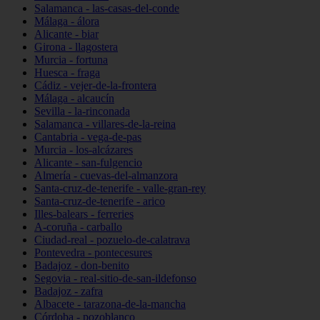
Salamanca - las-casas-del-conde
Málaga - álora
Alicante - biar
Girona - llagostera
Murcia - fortuna
Huesca - fraga
Cádiz - vejer-de-la-frontera
Málaga - alcaucín
Sevilla - la-rinconada
Salamanca - villares-de-la-reina
Cantabria - vega-de-pas
Murcia - los-alcázares
Alicante - san-fulgencio
Almería - cuevas-del-almanzora
Santa-cruz-de-tenerife - valle-gran-rey
Santa-cruz-de-tenerife - arico
Illes-balears - ferreries
A-coruña - carballo
Ciudad-real - pozuelo-de-calatrava
Pontevedra - pontecesures
Badajoz - don-benito
Segovia - real-sitio-de-san-ildefonso
Badajoz - zafra
Albacete - tarazona-de-la-mancha
Córdoba - pozoblanco