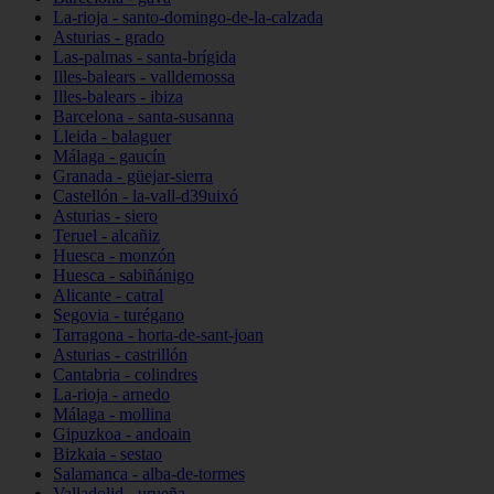
La-rioja - santo-domingo-de-la-calzada
Asturias - grado
Las-palmas - santa-brígida
Illes-balears - valldemossa
Illes-balears - ibiza
Barcelona - santa-susanna
Lleida - balaguer
Málaga - gaucín
Granada - güejar-sierra
Castellón - la-vall-d39uixó
Asturias - siero
Teruel - alcañiz
Huesca - monzón
Huesca - sabiñánigo
Alicante - catral
Segovia - turégano
Tarragona - horta-de-sant-joan
Asturias - castrillón
Cantabria - colindres
La-rioja - arnedo
Málaga - mollina
Gipuzkoa - andoain
Bizkaia - sestao
Salamanca - alba-de-tormes
Valladolid - urueña