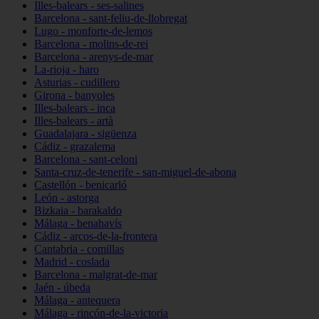
Illes-balears - ses-salines
Barcelona - sant-feliu-de-llobregat
Lugo - monforte-de-lemos
Barcelona - molins-de-rei
Barcelona - arenys-de-mar
La-rioja - haro
Asturias - cudillero
Girona - banyoles
Illes-balears - inca
Illes-balears - artà
Guadalajara - sigüenza
Cádiz - grazalema
Barcelona - sant-celoni
Santa-cruz-de-tenerife - san-miguel-de-abona
Castellón - benicarló
León - astorga
Bizkaia - barakaldo
Málaga - benahavís
Cádiz - arcos-de-la-frontera
Cantabria - comillas
Madrid - coslada
Barcelona - malgrat-de-mar
Jaén - úbeda
Málaga - antequera
Málaga - rincón-de-la-victoria