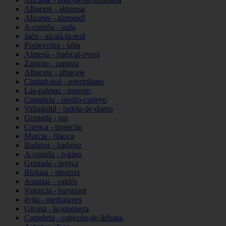
Albacete - almansa
Alicante - almoradí
A-coruña - sada
Jaén - alcalá-la-real
Pontevedra - lalín
Almería - huércal-overa
Zamora - zamora
Albacete - albacete
Ciudad-real - puertollano
Las-palmas - ingenio
Cantabria - medio-cudeyo
Valladolid - tudela-de-duero
Granada - jun
Cuenca - tarancón
Murcia - blanca
Badajoz - badajoz
A-coruña - o-pino
Granada - órgiva
Bizkaia - plentzia
Asturias - valdés
Valencia - burjassot
ávila - piedralaves
Girona - la-jonquera
Cantabria - cabezón-de-liébana