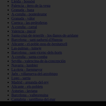
Lleida - bossòst
Palencia - itero-de-la-vega
Granada - baza
A-coruña - pontedeume
Granada - válor
Cuenca - las-pedroñeras
A-coruña - carral
Valencia - puçol
Santa-cruz-de-tenerife - los-llanos-de-aridane
Barcelona - sant-sadurní-d39anoia
Alicante - el-poble-nou-de-benitatxell
Las-palmas - tuineje
Barcelona - sant-vicenç-dels-horts
A-coruña - santa-comba
Sevilla - valencina-de-la-concepción
Navarra - lumbier
La-rioja - fuenmayor
Jaén - villanueva-del-arzobispo
Lugo - sarria
Madrid - arganda-del-rey
Alicante - els-poblets
Asturias - laviana
Barcelona - vallgorguina
Cantabria - santillana-del-mar
Zamora - santa-maría-de-la-vega