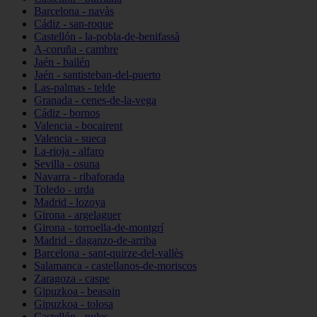
Barcelona - navàs
Cádiz - san-roque
Castellón - la-pobla-de-benifassà
A-coruña - cambre
Jaén - bailén
Jaén - santisteban-del-puerto
Las-palmas - telde
Granada - cenes-de-la-vega
Cádiz - bornos
Valencia - bocairent
Valencia - sueca
La-rioja - alfaro
Sevilla - osuna
Navarra - ribaforada
Toledo - urda
Madrid - lozoya
Girona - argelaguer
Girona - torroella-de-montgrí
Madrid - daganzo-de-arriba
Barcelona - sant-quirze-del-vallès
Salamanca - castellanos-de-moriscos
Zaragoza - caspe
Gipuzkoa - beasain
Gipuzkoa - tolosa
Castellón - nules