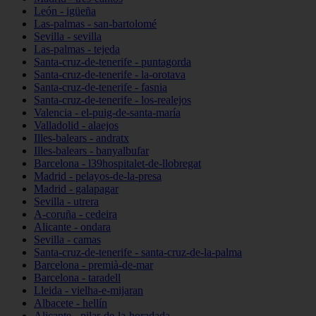
León - igüeña
Las-palmas - san-bartolomé
Sevilla - sevilla
Las-palmas - tejeda
Santa-cruz-de-tenerife - puntagorda
Santa-cruz-de-tenerife - la-orotava
Santa-cruz-de-tenerife - fasnia
Santa-cruz-de-tenerife - los-realejos
Valencia - el-puig-de-santa-maría
Valladolid - alaejos
Illes-balears - andratx
Illes-balears - banyalbufar
Barcelona - l39hospitalet-de-llobregat
Madrid - pelayos-de-la-presa
Madrid - galapagar
Sevilla - utrera
A-coruña - cedeira
Alicante - ondara
Sevilla - camas
Santa-cruz-de-tenerife - santa-cruz-de-la-palma
Barcelona - premià-de-mar
Barcelona - taradell
Lleida - vielha-e-mijaran
Albacete - hellín
Alicante - pilar-de-la-horadada