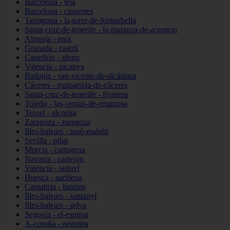
Barcelona - teià
Barcelona - casserres
Tarragona - la-torre-de-fontaubella
Santa-cruz-de-tenerife - la-matanza-de-acentejo
Almería - enix
Granada - castril
Castellón - altura
Valencia - picanya
Badajoz - san-vicente-de-alcántara
Cáceres - malpartida-de-cáceres
Santa-cruz-de-tenerife - frontera
Toledo - las-ventas-de-retamosa
Teruel - alcorisa
Zaragoza - zaragoza
Illes-balears - maó-mahón
Sevilla - pilas
Murcia - cartagena
Navarra - castejón
Valencia - sedaví
Huesca - sariñena
Cantabria - limpias
Illes-balears - santanyí
Illes-balears - selva
Segovia - el-espinar
A-coruña - negreira