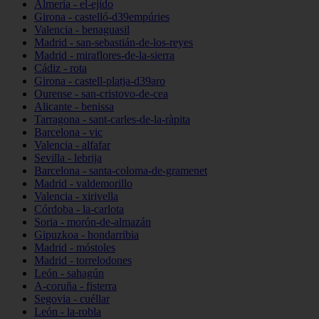
Almería - el-ejido
Girona - castelló-d39empúries
Valencia - benaguasil
Madrid - san-sebastián-de-los-reyes
Madrid - miraflores-de-la-sierra
Cádiz - rota
Girona - castell-platja-d39aro
Ourense - san-cristovo-de-cea
Alicante - benissa
Tarragona - sant-carles-de-la-ràpita
Barcelona - vic
Valencia - alfafar
Sevilla - lebrija
Barcelona - santa-coloma-de-gramenet
Madrid - valdemorillo
Valencia - xirivella
Córdoba - la-carlota
Soria - morón-de-almazán
Gipuzkoa - hondarribia
Madrid - móstoles
Madrid - torrelodones
León - sahagún
A-coruña - fisterra
Segovia - cuéllar
León - la-robla