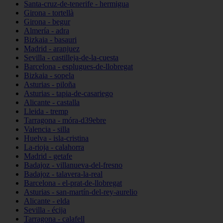
Santa-cruz-de-tenerife - hermigua
Girona - tortellà
Girona - begur
Almería - adra
Bizkaia - basauri
Madrid - aranjuez
Sevilla - castilleja-de-la-cuesta
Barcelona - esplugues-de-llobregat
Bizkaia - sopela
Asturias - piloña
Asturias - tapia-de-casariego
Alicante - castalla
Lleida - tremp
Tarragona - móra-d39ebre
Valencia - silla
Huelva - isla-cristina
La-rioja - calahorra
Madrid - getafe
Badajoz - villanueva-del-fresno
Badajoz - talavera-la-real
Barcelona - el-prat-de-llobregat
Asturias - san-martín-del-rey-aurelio
Alicante - elda
Sevilla - écija
Tarragona - calafell