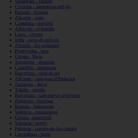
Valladolid - zaratán
Córdoba - almodóvar-del-río
Bizkaia - mungia
Alicante - aspe
Cantabria - meruelo
Albacete - el-bonillo
Lugo - viveiro
ávila - nava-de-arévalo
Almería - los-gallardos
Pontevedra - mos
Girona - llívia
Tarragona - amposta
Castellón - almassora
Barcelona - roda-de-ter
Alicante - sant-joan-d39alacant
Zaragoza - ateca
Toledo - seseña
Barcelona - sant-esteve-sesrovires
Zaragoza - tarazona
Bizkaia - balmaseda
Valencia - massanassa
Girona - puigcerdà
Valencia - petrés
Palencia - carrión-de-los-condes
Las-palmas - haría