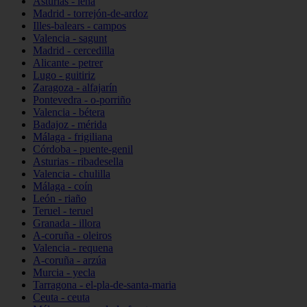
Asturias - lena
Madrid - torrejón-de-ardoz
Illes-balears - campos
Valencia - sagunt
Madrid - cercedilla
Alicante - petrer
Lugo - guitiriz
Zaragoza - alfajarín
Pontevedra - o-porriño
Valencia - bétera
Badajoz - mérida
Málaga - frigiliana
Córdoba - puente-genil
Asturias - ribadesella
Valencia - chulilla
Málaga - coín
León - riaño
Teruel - teruel
Granada - illora
A-coruña - oleiros
Valencia - requena
A-coruña - arzúa
Murcia - yecla
Tarragona - el-pla-de-santa-maria
Ceuta - ceuta