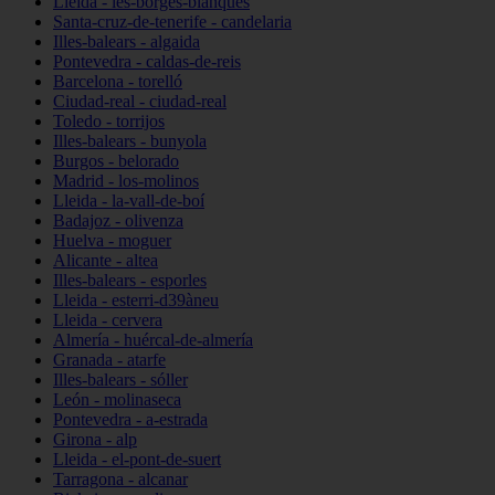
Lleida - les-borges-blanques
Santa-cruz-de-tenerife - candelaria
Illes-balears - algaida
Pontevedra - caldas-de-reis
Barcelona - torelló
Ciudad-real - ciudad-real
Toledo - torrijos
Illes-balears - bunyola
Burgos - belorado
Madrid - los-molinos
Lleida - la-vall-de-boí
Badajoz - olivenza
Huelva - moguer
Alicante - altea
Illes-balears - esporles
Lleida - esterri-d39àneu
Lleida - cervera
Almería - huércal-de-almería
Granada - atarfe
Illes-balears - sóller
León - molinaseca
Pontevedra - a-estrada
Girona - alp
Lleida - el-pont-de-suert
Tarragona - alcanar