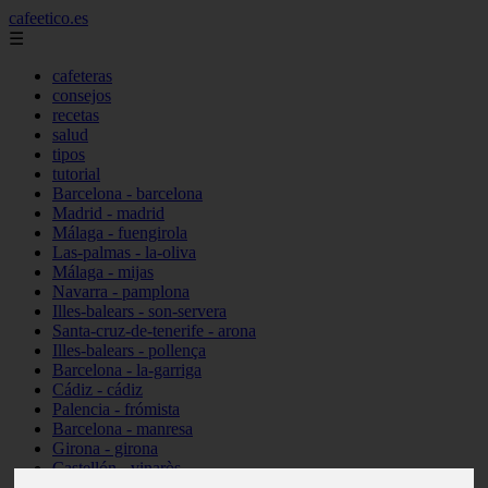
cafeetico.es
☰
cafeteras
consejos
recetas
salud
tipos
tutorial
Barcelona - barcelona
Madrid - madrid
Málaga - fuengirola
Las-palmas - la-oliva
Málaga - mijas
Navarra - pamplona
Illes-balears - son-servera
Santa-cruz-de-tenerife - arona
Illes-balears - pollença
Barcelona - la-garriga
Cádiz - cádiz
Palencia - frómista
Barcelona - manresa
Girona - girona
Castellón - vinaròs
Illes-balears - capdepera