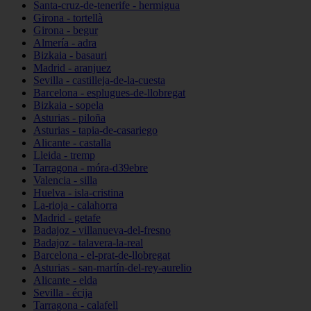
Santa-cruz-de-tenerife - hermigua
Girona - tortellà
Girona - begur
Almería - adra
Bizkaia - basauri
Madrid - aranjuez
Sevilla - castilleja-de-la-cuesta
Barcelona - esplugues-de-llobregat
Bizkaia - sopela
Asturias - piloña
Asturias - tapia-de-casariego
Alicante - castalla
Lleida - tremp
Tarragona - móra-d39ebre
Valencia - silla
Huelva - isla-cristina
La-rioja - calahorra
Madrid - getafe
Badajoz - villanueva-del-fresno
Badajoz - talavera-la-real
Barcelona - el-prat-de-llobregat
Asturias - san-martín-del-rey-aurelio
Alicante - elda
Sevilla - écija
Tarragona - calafell