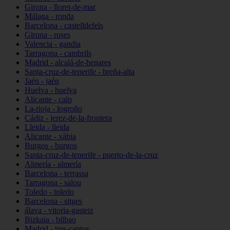
Girona - lloret-de-mar
Málaga - ronda
Barcelona - castelldefels
Girona - roses
Valencia - gandia
Tarragona - cambrils
Madrid - alcalá-de-henares
Santa-cruz-de-tenerife - breña-alta
Jaén - jaén
Huelva - huelva
Alicante - calp
La-rioja - logroño
Cádiz - jerez-de-la-frontera
Lleida - lleida
Alicante - xàbia
Burgos - burgos
Santa-cruz-de-tenerife - puerto-de-la-cruz
Almería - almería
Barcelona - terrassa
Tarragona - salou
Toledo - toledo
Barcelona - sitges
álava - vitoria-gasteiz
Bizkaia - bilbao
Madrid - tres-cantos