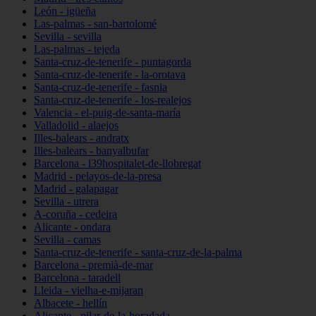
León - igüeña
Las-palmas - san-bartolomé
Sevilla - sevilla
Las-palmas - tejeda
Santa-cruz-de-tenerife - puntagorda
Santa-cruz-de-tenerife - la-orotava
Santa-cruz-de-tenerife - fasnia
Santa-cruz-de-tenerife - los-realejos
Valencia - el-puig-de-santa-maría
Valladolid - alaejos
Illes-balears - andratx
Illes-balears - banyalbufar
Barcelona - l39hospitalet-de-llobregat
Madrid - pelayos-de-la-presa
Madrid - galapagar
Sevilla - utrera
A-coruña - cedeira
Alicante - ondara
Sevilla - camas
Santa-cruz-de-tenerife - santa-cruz-de-la-palma
Barcelona - premià-de-mar
Barcelona - taradell
Lleida - vielha-e-mijaran
Albacete - hellín
Alicante - pilar-de-la-horadada