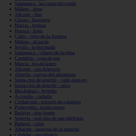
Salamanca - las-casas-del-conde
Málaga - álora
Alicante - biar
Girona - llagostera
Murcia - fortuna
Huesca - fraga
Cádiz - vejer-de-la-frontera
Málaga - alcaucín
Sevilla - la-rinconada
Salamanca - villares-de-la-reina
Cantabria - vega-de-pas
Murcia - los-alcázares
Alicante - san-fulgencio
Almería - cuevas-del-almanzora
Santa-cruz-de-tenerife - valle-gran-rey
Santa-cruz-de-tenerife - arico
Illes-balears - ferreries
A-coruña - carballo
Ciudad-real - pozuelo-de-calatrava
Pontevedra - pontecesures
Badajoz - don-benito
Segovia - real-sitio-de-san-ildefonso
Badajoz - zafra
Albacete - tarazona-de-la-mancha
Córdoba - pozoblanco