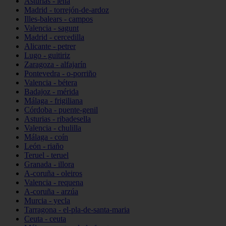
Asturias - lena
Madrid - torrejón-de-ardoz
Illes-balears - campos
Valencia - sagunt
Madrid - cercedilla
Alicante - petrer
Lugo - guitiriz
Zaragoza - alfajarín
Pontevedra - o-porriño
Valencia - bétera
Badajoz - mérida
Málaga - frigiliana
Córdoba - puente-genil
Asturias - ribadesella
Valencia - chulilla
Málaga - coín
León - riaño
Teruel - teruel
Granada - illora
A-coruña - oleiros
Valencia - requena
A-coruña - arzúa
Murcia - yecla
Tarragona - el-pla-de-santa-maria
Ceuta - ceuta