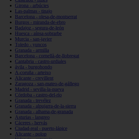
Girona - arbúcies
Las-palmas - tinajo
Barcelona - olesa-de-montserrat
Burgos - miranda-de-ebro
Badajoz - segura-de-león
Huesca - aínsa-sobrarbe
Murcia - san-javier
Toledo - yuncos
Granada - armilla
Barcelona - cornellà-de-llobregat
Cantabria - castro-urdiales
ávila - burgohondo
A-coruña - arteixo
Alicante - crevillent
Zaragoza - san-mateo-de-gállego
Madrid - sevilla-la-nueva
Córdoba - castro-del-río
Granada - trevélez
Granada - alpujarra-de-la-sierra
Granada - alhama-de-granada
Asturias - langreo
Cáceres - hervás
Ciudad-real - puerto-lápice
Alicante - polop