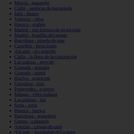
Murcia - mazarrón
Cádiz - sanlúcar-de-barrameda
Jaén - linares
Valencia - oliva
Huesca - grañén
Madrid - san-lorenzo-de-el-escorial
Madrid - boadilla-del-monte
Barcelona - pineda-de-mar
Castellón - benicàssim
Alicante - el-campello
Cádiz - la-línea-de-la-concepción
Las-palmas - arrecife
Granada - granada
Granada - motril
Huelva - ayamonte
Gipuzkoa - irun
Pontevedra - o-grove
Málaga - vélez-málaga
Las-palmas - tías
Soria - soria
Huesca - huesca
Barcelona - granollers
Girona - cadaqués
Asturias - cangas-de-onís
Alicante - guardamar-del-segura