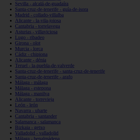
Sevilla - alcalá-de-guadaíra
Santa-cruz-de-tenerife - guía-de-isora
Madrid - collado-villalba
Alicante - la-vila-joiosa
Cantabria - torrelavega
Asturias - villaviciosa
Lugo - ribadeo
Girona - olot
Murcia - lorca
Cádiz - chipiona
Alicante - dénia
Teruel - la-puebla-de-valverde
Santa-cruz-de-tenerife - santa-cruz-de-tenerife
Santa-cruz-de-tenerife - arafo
Málaga - málaga
Málaga - estepona
Málaga - manilva
Alicante - torrevieja
León - león
Navarra - uharte
Cantabria - santander
Salamanca - salamanca
Bizkaia - getxo
Valladolid - valladolid
Málaga - benalmádena