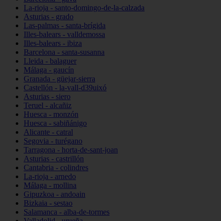
La-rioja - santo-domingo-de-la-calzada
Asturias - grado
Las-palmas - santa-brígida
Illes-balears - valldemossa
Illes-balears - ibiza
Barcelona - santa-susanna
Lleida - balaguer
Málaga - gaucín
Granada - güejar-sierra
Castellón - la-vall-d39uixó
Asturias - siero
Teruel - alcañiz
Huesca - monzón
Huesca - sabiñánigo
Alicante - catral
Segovia - turégano
Tarragona - horta-de-sant-joan
Asturias - castrillón
Cantabria - colindres
La-rioja - arnedo
Málaga - mollina
Gipuzkoa - andoain
Bizkaia - sestao
Salamanca - alba-de-tormes
Valladolid - urueña