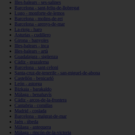
Illes-balears - ses-salines
Barcelona - sant-feliu-de-llobregat
Lugo - monforte-de-lemos
Barcelona - molins-de-rei
Barcelona - arenys-de-mar
La-rioja - haro
Asturias - cudillero
Girona - banyoles
Illes-balears - inca
Illes-balears - artà
Guadalajara - sigüenza
Cádiz - grazalema
Barcelona - sant-celoni
Santa-cruz-de-tenerife - san-miguel-de-abona
Castellón - benicarló
León - astorga
Bizkaia - barakaldo
Málaga - benahavís
Cádiz - arcos-de-la-frontera
Cantabria - comillas
Madrid - coslada
Barcelona - malgrat-de-mar
Jaén - úbeda
Málaga - antequera
Málaga - rincón-de-la-victoria