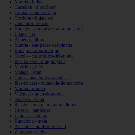
Murcia - bullas
Castellón - albocàsser
Granada - huétor-tájar
Córdoba - bujalance
Cantabria - reocín
Barcelona - monistrol-de-montserrat
Lleida - les
Almería - albox
Murcia - san-pedro-del-pinatar
Badajoz - alburquerque
Toledo - casarrubios-del-monte
Illes-balears - puigpunyent
Madrid - griñón
Málaga - istán
Cádiz - benalup-casas-viejas
Illes-balears - ciutadella-de-menorca
Murcia - murcia
Valencia - quart-de-poblet
Navarra - viana
Illes-balears - palma-de-mallorca
Huesca - panticosa
León - cacabelos
Barcelona - moià
Alicante - monforte-del-cid
Zaragoza - utebo