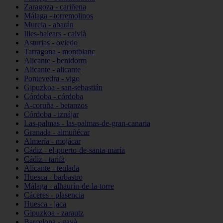
Zaragoza - cariñena
Málaga - torremolinos
Murcia - abarán
Illes-balears - calvià
Asturias - oviedo
Tarragona - montblanc
Alicante - benidorm
Alicante - alicante
Pontevedra - vigo
Gipuzkoa - san-sebastián
Córdoba - córdoba
A-coruña - betanzos
Córdoba - iznájar
Las-palmas - las-palmas-de-gran-canaria
Granada - almuñécar
Almería - mojácar
Cádiz - el-puerto-de-santa-maría
Cádiz - tarifa
Alicante - teulada
Huesca - barbastro
Málaga - alhaurín-de-la-torre
Cáceres - plasencia
Huesca - jaca
Gipuzkoa - zarautz
Barcelona - gavà