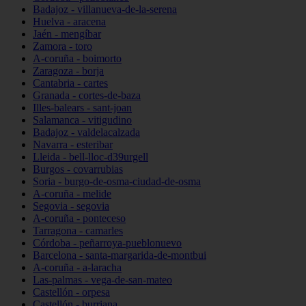
Badajoz - villanueva-de-la-serena
Huelva - aracena
Jaén - mengíbar
Zamora - toro
A-coruña - boimorto
Zaragoza - borja
Cantabria - cartes
Granada - cortes-de-baza
Illes-balears - sant-joan
Salamanca - vitigudino
Badajoz - valdelacalzada
Navarra - esteribar
Lleida - bell-lloc-d39urgell
Burgos - covarrubias
Soria - burgo-de-osma-ciudad-de-osma
A-coruña - melide
Segovia - segovia
A-coruña - ponteceso
Tarragona - camarles
Córdoba - peñarroya-pueblonuevo
Barcelona - santa-margarida-de-montbui
A-coruña - a-laracha
Las-palmas - vega-de-san-mateo
Castellón - orpesa
Castellón - burriana