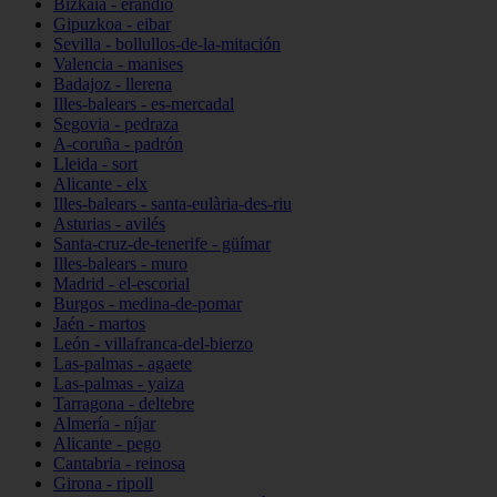
Bizkaia - erandio
Gipuzkoa - eibar
Sevilla - bollullos-de-la-mitación
Valencia - manises
Badajoz - llerena
Illes-balears - es-mercadal
Segovia - pedraza
A-coruña - padrón
Lleida - sort
Alicante - elx
Illes-balears - santa-eulària-des-riu
Asturias - avilés
Santa-cruz-de-tenerife - güímar
Illes-balears - muro
Madrid - el-escorial
Burgos - medina-de-pomar
Jaén - martos
León - villafranca-del-bierzo
Las-palmas - agaete
Las-palmas - yaiza
Tarragona - deltebre
Almería - níjar
Alicante - pego
Cantabria - reinosa
Girona - ripoll