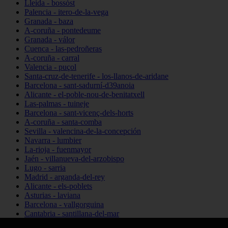
Lleida - bossòst
Palencia - itero-de-la-vega
Granada - baza
A-coruña - pontedeume
Granada - válor
Cuenca - las-pedroñeras
A-coruña - carral
Valencia - puçol
Santa-cruz-de-tenerife - los-llanos-de-aridane
Barcelona - sant-sadurní-d39anoia
Alicante - el-poble-nou-de-benitatxell
Las-palmas - tuineje
Barcelona - sant-vicenç-dels-horts
A-coruña - santa-comba
Sevilla - valencina-de-la-concepción
Navarra - lumbier
La-rioja - fuenmayor
Jaén - villanueva-del-arzobispo
Lugo - sarria
Madrid - arganda-del-rey
Alicante - els-poblets
Asturias - laviana
Barcelona - vallgorguina
Cantabria - santillana-del-mar
Zamora - santa-maría-de-la-vega