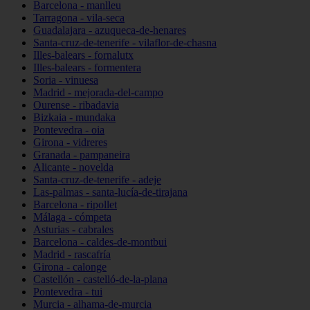
Barcelona - manlleu
Tarragona - vila-seca
Guadalajara - azuqueca-de-henares
Santa-cruz-de-tenerife - vilaflor-de-chasna
Illes-balears - fornalutx
Illes-balears - formentera
Soria - vinuesa
Madrid - mejorada-del-campo
Ourense - ribadavia
Bizkaia - mundaka
Pontevedra - oia
Girona - vidreres
Granada - pampaneira
Alicante - novelda
Santa-cruz-de-tenerife - adeje
Las-palmas - santa-lucía-de-tirajana
Barcelona - ripollet
Málaga - cómpeta
Asturias - cabrales
Barcelona - caldes-de-montbui
Madrid - rascafría
Girona - calonge
Castellón - castelló-de-la-plana
Pontevedra - tui
Murcia - alhama-de-murcia