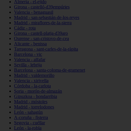
Almería - el-ejido
Girona - castelló-d39empúries
Valencia - benaguasil
Madrid - san-sebastián-de-los-reyes
Madrid - miraflores-de-la-sierra
Cádiz - rota
Girona - castell-platja-d39aro
Ourense - san-cristovo-de-cea
Alicante - benissa
Tarragona - sant-carles-de-la-ràpita
Barcelona - vic
Valencia - alfafar
Sevilla - lebrija
Barcelona - santa-coloma-de-gramenet
Madrid - valdemorillo
Valencia - xirivella
Córdoba - la-carlota
Soria - morón-de-almazán
Gipuzkoa - hondarribia
Madrid - móstoles
Madrid - torrelodones
León - sahagún
A-coruña - fisterra
Segovia - cuéllar
León - la-robla