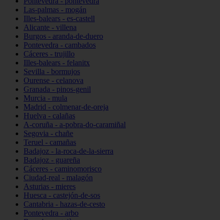
Pontevedra - pontevedra
Las-palmas - mogán
Illes-balears - es-castell
Alicante - villena
Burgos - aranda-de-duero
Pontevedra - cambados
Cáceres - trujillo
Illes-balears - felanitx
Sevilla - bormujos
Ourense - celanova
Granada - pinos-genil
Murcia - mula
Madrid - colmenar-de-oreja
Huelva - calañas
A-coruña - a-pobra-do-caramiñal
Segovia - chañe
Teruel - camañas
Badajoz - la-roca-de-la-sierra
Badajoz - guareña
Cáceres - caminomorisco
Ciudad-real - malagón
Asturias - mieres
Huesca - castejón-de-sos
Cantabria - hazas-de-cesto
Pontevedra - arbo