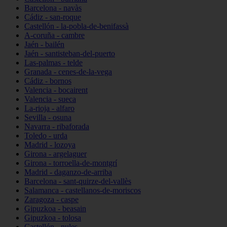
Barcelona - navàs
Cádiz - san-roque
Castellón - la-pobla-de-benifassà
A-coruña - cambre
Jaén - bailén
Jaén - santisteban-del-puerto
Las-palmas - telde
Granada - cenes-de-la-vega
Cádiz - bornos
Valencia - bocairent
Valencia - sueca
La-rioja - alfaro
Sevilla - osuna
Navarra - ribaforada
Toledo - urda
Madrid - lozoya
Girona - argelaguer
Girona - torroella-de-montgrí
Madrid - daganzo-de-arriba
Barcelona - sant-quirze-del-vallès
Salamanca - castellanos-de-moriscos
Zaragoza - caspe
Gipuzkoa - beasain
Gipuzkoa - tolosa
Castellón - nules