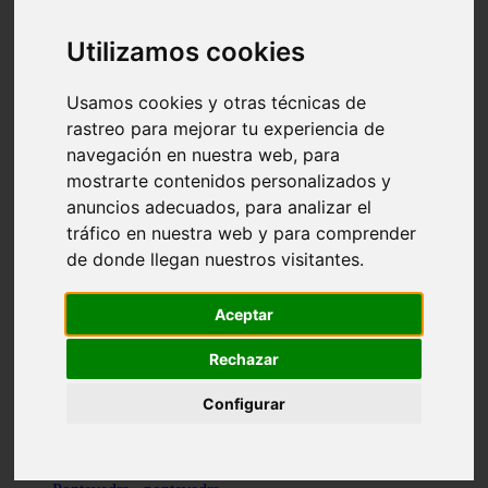
Valencia - valencia
Málaga - nerja
Utilizamos cookies
Girona - blanes
A-coruña - santiago-de-compostela
Málaga - marbella
Usamos cookies y otras técnicas de
Tarragona - tarragona
rastreo para mejorar tu experiencia de
Asturias - gijón
navegación en nuestra web, para
Girona - figueres
Alicante - santa-pola
mostrarte contenidos personalizados y
Madrid - leganés
anuncios adecuados, para analizar el
Almería - roquetas-de-mar
tráfico en nuestra web y para comprender
Girona - tossa-de-mar
Barcelona - sant-cugat-del-vallès
de donde llegan nuestros visitantes.
Alicante - l39alfàs-del-pi
Barcelona - vilanova-i-la-geltrú
Illes-balears - alcúdia
Aceptar
Castellón - peñíscola
Barcelona - mataró
Rechazar
ávila - ávila
Illes-balears - sant-antoni-de-portmany
Configurar
Illes-balears - sant-josep-de-sa-talaia
Tarragona - reus
Barcelona - badalona
Santa-cruz-de-tenerife - san-cristóbal-de-la-laguna