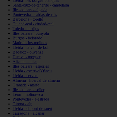
Lleida - les-borges-blanques
Santa-cruz-de-tenerife - candelaria
Illes-balears - algaida
Pontevedra - caldas-de-reis
Barcelona - torelló
Ciudad-real - ciudad-real
Toledo - torrijos
Illes-balears - bunyola
Burgos - belorado
Madrid - los-molinos
Lleida - la-vall-de-boí
Badajoz - olivenza
Huelva - moguer
Alicante - altea
Illes-balears - esporles
Lleida - esterri-d39àneu
Lleida - cervera
Almería - huércal-de-almería
Granada - atarfe
Illes-balears - sóller
León - molinaseca
Pontevedra - a-estrada
Girona - alp
Lleida - el-pont-de-suert
Tarragona - alcanar