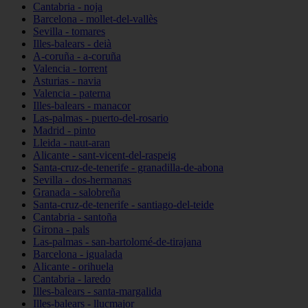
Cantabria - noja
Barcelona - mollet-del-vallès
Sevilla - tomares
Illes-balears - deià
A-coruña - a-coruña
Valencia - torrent
Asturias - navia
Valencia - paterna
Illes-balears - manacor
Las-palmas - puerto-del-rosario
Madrid - pinto
Lleida - naut-aran
Alicante - sant-vicent-del-raspeig
Santa-cruz-de-tenerife - granadilla-de-abona
Sevilla - dos-hermanas
Granada - salobreña
Santa-cruz-de-tenerife - santiago-del-teide
Cantabria - santoña
Girona - pals
Las-palmas - san-bartolomé-de-tirajana
Barcelona - igualada
Alicante - orihuela
Cantabria - laredo
Illes-balears - santa-margalida
Illes-balears - llucmajor