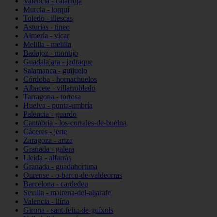
Valencia - catarroja
Murcia - lorquí
Toledo - illescas
Asturias - tineo
Almería - vícar
Melilla - melilla
Badajoz - montijo
Guadalajara - jadraque
Salamanca - guijuelo
Córdoba - hornachuelos
Albacete - villarrobledo
Tarragona - tortosa
Huelva - punta-umbría
Palencia - guardo
Cantabria - los-corrales-de-buelna
Cáceres - jerte
Zaragoza - ariza
Granada - galera
Lleida - alfarràs
Granada - guadahortuna
Ourense - o-barco-de-valdeorras
Barcelona - cardedeu
Sevilla - mairena-del-aljarafe
Valencia - llíria
Girona - sant-feliu-de-guíxols