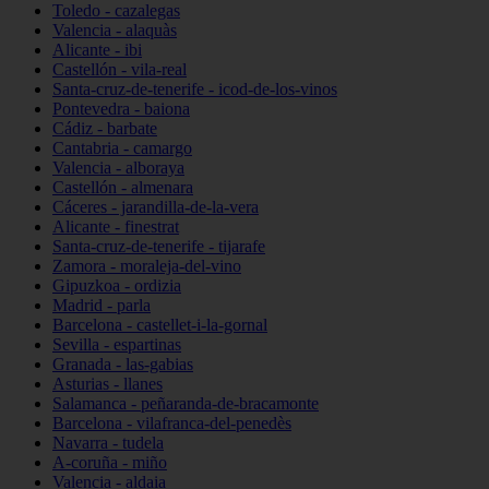
Toledo - cazalegas
Valencia - alaquàs
Alicante - ibi
Castellón - vila-real
Santa-cruz-de-tenerife - icod-de-los-vinos
Pontevedra - baiona
Cádiz - barbate
Cantabria - camargo
Valencia - alboraya
Castellón - almenara
Cáceres - jarandilla-de-la-vera
Alicante - finestrat
Santa-cruz-de-tenerife - tijarafe
Zamora - moraleja-del-vino
Gipuzkoa - ordizia
Madrid - parla
Barcelona - castellet-i-la-gornal
Sevilla - espartinas
Granada - las-gabias
Asturias - llanes
Salamanca - peñaranda-de-bracamonte
Barcelona - vilafranca-del-penedès
Navarra - tudela
A-coruña - miño
Valencia - aldaia