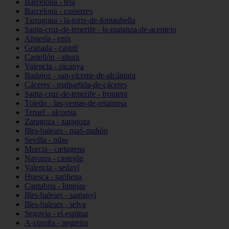
Barcelona - teià
Barcelona - casserres
Tarragona - la-torre-de-fontaubella
Santa-cruz-de-tenerife - la-matanza-de-acentejo
Almería - enix
Granada - castril
Castellón - altura
Valencia - picanya
Badajoz - san-vicente-de-alcántara
Cáceres - malpartida-de-cáceres
Santa-cruz-de-tenerife - frontera
Toledo - las-ventas-de-retamosa
Teruel - alcorisa
Zaragoza - zaragoza
Illes-balears - maó-mahón
Sevilla - pilas
Murcia - cartagena
Navarra - castejón
Valencia - sedaví
Huesca - sariñena
Cantabria - limpias
Illes-balears - santanyí
Illes-balears - selva
Segovia - el-espinar
A-coruña - negreira