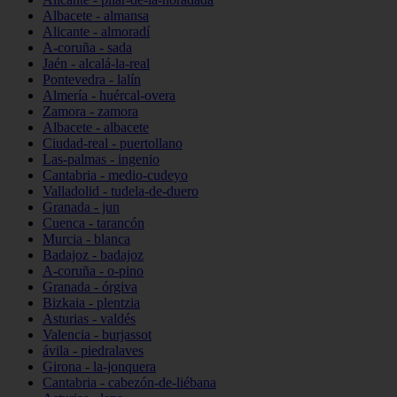
Albacete - almansa
Alicante - almoradí
A-coruña - sada
Jaén - alcalá-la-real
Pontevedra - lalín
Almería - huércal-overa
Zamora - zamora
Albacete - albacete
Ciudad-real - puertollano
Las-palmas - ingenio
Cantabria - medio-cudeyo
Valladolid - tudela-de-duero
Granada - jun
Cuenca - tarancón
Murcia - blanca
Badajoz - badajoz
A-coruña - o-pino
Granada - órgiva
Bizkaia - plentzia
Asturias - valdés
Valencia - burjassot
ávila - piedralaves
Girona - la-jonquera
Cantabria - cabezón-de-liébana