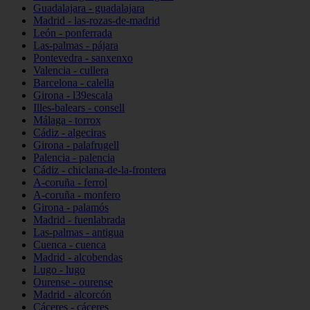
Guadalajara - guadalajara
Madrid - las-rozas-de-madrid
León - ponferrada
Las-palmas - pájara
Pontevedra - sanxenxo
Valencia - cullera
Barcelona - calella
Girona - l39escala
Illes-balears - consell
Málaga - torrox
Cádiz - algeciras
Girona - palafrugell
Palencia - palencia
Cádiz - chiclana-de-la-frontera
A-coruña - ferrol
A-coruña - monfero
Girona - palamós
Madrid - fuenlabrada
Las-palmas - antigua
Cuenca - cuenca
Madrid - alcobendas
Lugo - lugo
Ourense - ourense
Madrid - alcorcón
Cáceres - cáceres