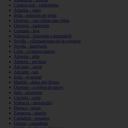
Ciudad-real - valdepeñas
Asturias - salas
ávila - palacios-de-goda
Ourense - san-cibrao-das-viñas
Ourense - padrenda
Granada - loja
Valencia - bonrepòs-i-mirambell
Sevilla - villamanrique-de-la-condesa
Sevilla - lantejuela
León - el-burgo-ranero
Almería - abla
Almería - pechina
Alicante - agost
Alicante - sax
ávila - el-arenal
Madrid - aldea-del-fresno
Ourense - a-pobra-de-trives
Jaén - alcaudete
Cáceres - coria
Valencia - almussafes
Huesca - graus
Zaragoza - alagón
Cantabria - penagos
Girona - cantallops