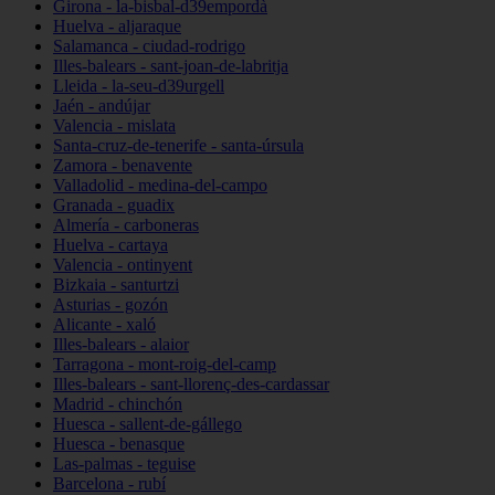
Girona - la-bisbal-d39empordà
Huelva - aljaraque
Salamanca - ciudad-rodrigo
Illes-balears - sant-joan-de-labritja
Lleida - la-seu-d39urgell
Jaén - andújar
Valencia - mislata
Santa-cruz-de-tenerife - santa-úrsula
Zamora - benavente
Valladolid - medina-del-campo
Granada - guadix
Almería - carboneras
Huelva - cartaya
Valencia - ontinyent
Bizkaia - santurtzi
Asturias - gozón
Alicante - xaló
Illes-balears - alaior
Tarragona - mont-roig-del-camp
Illes-balears - sant-llorenç-des-cardassar
Madrid - chinchón
Huesca - sallent-de-gállego
Huesca - benasque
Las-palmas - teguise
Barcelona - rubí