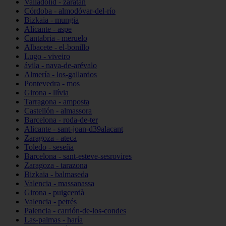
Valladolid - zaratán
Córdoba - almodóvar-del-río
Bizkaia - mungia
Alicante - aspe
Cantabria - meruelo
Albacete - el-bonillo
Lugo - viveiro
ávila - nava-de-arévalo
Almería - los-gallardos
Pontevedra - mos
Girona - llívia
Tarragona - amposta
Castellón - almassora
Barcelona - roda-de-ter
Alicante - sant-joan-d39alacant
Zaragoza - ateca
Toledo - seseña
Barcelona - sant-esteve-sesrovires
Zaragoza - tarazona
Bizkaia - balmaseda
Valencia - massanassa
Girona - puigcerdà
Valencia - petrés
Palencia - carrión-de-los-condes
Las-palmas - haría