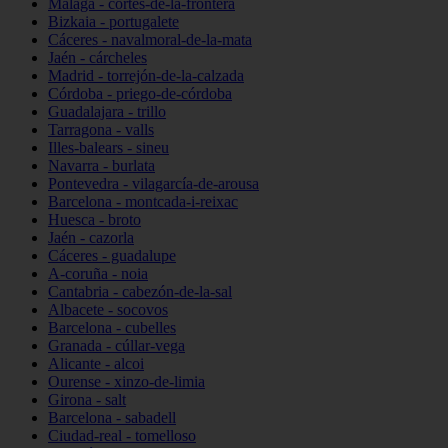
Málaga - cortes-de-la-frontera
Bizkaia - portugalete
Cáceres - navalmoral-de-la-mata
Jaén - cárcheles
Madrid - torrejón-de-la-calzada
Córdoba - priego-de-córdoba
Guadalajara - trillo
Tarragona - valls
Illes-balears - sineu
Navarra - burlata
Pontevedra - vilagarcía-de-arousa
Barcelona - montcada-i-reixac
Huesca - broto
Jaén - cazorla
Cáceres - guadalupe
A-coruña - noia
Cantabria - cabezón-de-la-sal
Albacete - socovos
Barcelona - cubelles
Granada - cúllar-vega
Alicante - alcoi
Ourense - xinzo-de-limia
Girona - salt
Barcelona - sabadell
Ciudad-real - tomelloso