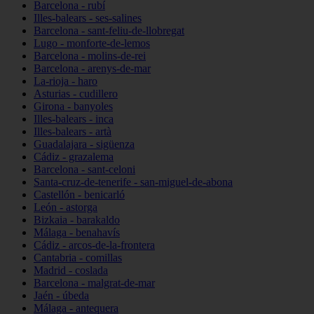
Barcelona - rubí
Illes-balears - ses-salines
Barcelona - sant-feliu-de-llobregat
Lugo - monforte-de-lemos
Barcelona - molins-de-rei
Barcelona - arenys-de-mar
La-rioja - haro
Asturias - cudillero
Girona - banyoles
Illes-balears - inca
Illes-balears - artà
Guadalajara - sigüenza
Cádiz - grazalema
Barcelona - sant-celoni
Santa-cruz-de-tenerife - san-miguel-de-abona
Castellón - benicarló
León - astorga
Bizkaia - barakaldo
Málaga - benahavís
Cádiz - arcos-de-la-frontera
Cantabria - comillas
Madrid - coslada
Barcelona - malgrat-de-mar
Jaén - úbeda
Málaga - antequera