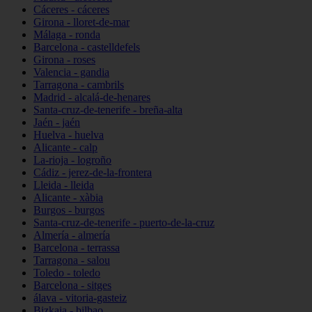
Cáceres - cáceres
Girona - lloret-de-mar
Málaga - ronda
Barcelona - castelldefels
Girona - roses
Valencia - gandia
Tarragona - cambrils
Madrid - alcalá-de-henares
Santa-cruz-de-tenerife - breña-alta
Jaén - jaén
Huelva - huelva
Alicante - calp
La-rioja - logroño
Cádiz - jerez-de-la-frontera
Lleida - lleida
Alicante - xàbia
Burgos - burgos
Santa-cruz-de-tenerife - puerto-de-la-cruz
Almería - almería
Barcelona - terrassa
Tarragona - salou
Toledo - toledo
Barcelona - sitges
álava - vitoria-gasteiz
Bizkaia - bilbao