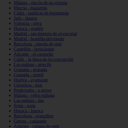
Málaga - rincón-de-la-victoria
Murcia - mazarrón
Cádiz - sanlúcar-de-barrameda
Jaén - linares
Valencia - oliva
Huesca - grañén
Madrid - san-lorenzo-de-el-escorial
Madrid - boadilla-del-monte
Barcelona - pineda-de-mar
Castellón - benicàssim
Alicante - el-campello
Cádiz - la-línea-de-la-concepción
Las-palmas - arrecife
Granada - granada
Granada - motril
Huelva - ayamonte
Gipuzkoa - irun
Pontevedra - o-grove
Málaga - vélez-málaga
Las-palmas - tías
Soria - soria
Huesca - huesca
Barcelona - granollers
Girona - cadaqués
Asturias - cangas-de-onís