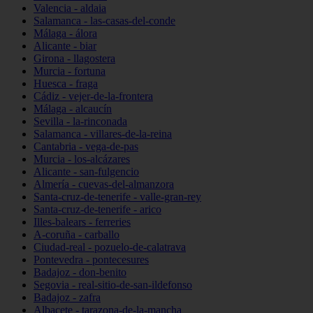
Valencia - aldaia
Salamanca - las-casas-del-conde
Málaga - álora
Alicante - biar
Girona - llagostera
Murcia - fortuna
Huesca - fraga
Cádiz - vejer-de-la-frontera
Málaga - alcaucín
Sevilla - la-rinconada
Salamanca - villares-de-la-reina
Cantabria - vega-de-pas
Murcia - los-alcázares
Alicante - san-fulgencio
Almería - cuevas-del-almanzora
Santa-cruz-de-tenerife - valle-gran-rey
Santa-cruz-de-tenerife - arico
Illes-balears - ferreries
A-coruña - carballo
Ciudad-real - pozuelo-de-calatrava
Pontevedra - pontecesures
Badajoz - don-benito
Segovia - real-sitio-de-san-ildefonso
Badajoz - zafra
Albacete - tarazona-de-la-mancha