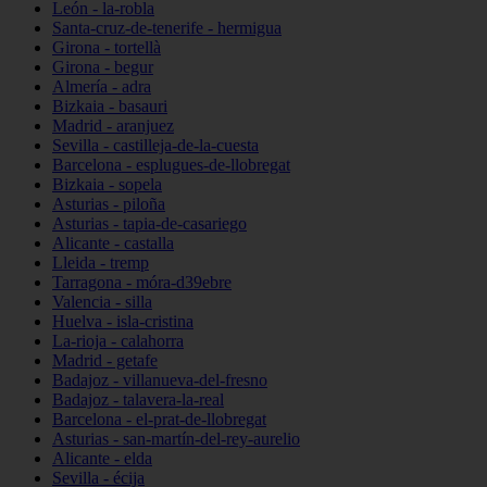
León - la-robla
Santa-cruz-de-tenerife - hermigua
Girona - tortellà
Girona - begur
Almería - adra
Bizkaia - basauri
Madrid - aranjuez
Sevilla - castilleja-de-la-cuesta
Barcelona - esplugues-de-llobregat
Bizkaia - sopela
Asturias - piloña
Asturias - tapia-de-casariego
Alicante - castalla
Lleida - tremp
Tarragona - móra-d39ebre
Valencia - silla
Huelva - isla-cristina
La-rioja - calahorra
Madrid - getafe
Badajoz - villanueva-del-fresno
Badajoz - talavera-la-real
Barcelona - el-prat-de-llobregat
Asturias - san-martín-del-rey-aurelio
Alicante - elda
Sevilla - écija