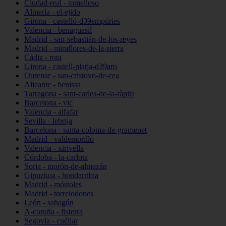
Ciudad-real - tomelloso
Almería - el-ejido
Girona - castelló-d39empúries
Valencia - benaguasil
Madrid - san-sebastián-de-los-reyes
Madrid - miraflores-de-la-sierra
Cádiz - rota
Girona - castell-platja-d39aro
Ourense - san-cristovo-de-cea
Alicante - benissa
Tarragona - sant-carles-de-la-ràpita
Barcelona - vic
Valencia - alfafar
Sevilla - lebrija
Barcelona - santa-coloma-de-gramenet
Madrid - valdemorillo
Valencia - xirivella
Córdoba - la-carlota
Soria - morón-de-almazán
Gipuzkoa - hondarribia
Madrid - móstoles
Madrid - torrelodones
León - sahagún
A-coruña - fisterra
Segovia - cuéllar