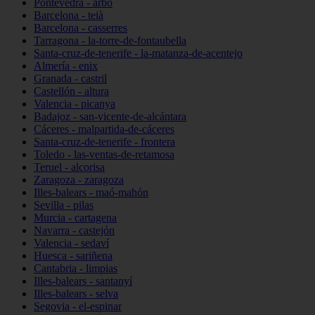
Pontevedra - arbo
Barcelona - teià
Barcelona - casserres
Tarragona - la-torre-de-fontaubella
Santa-cruz-de-tenerife - la-matanza-de-acentejo
Almería - enix
Granada - castril
Castellón - altura
Valencia - picanya
Badajoz - san-vicente-de-alcántara
Cáceres - malpartida-de-cáceres
Santa-cruz-de-tenerife - frontera
Toledo - las-ventas-de-retamosa
Teruel - alcorisa
Zaragoza - zaragoza
Illes-balears - maó-mahón
Sevilla - pilas
Murcia - cartagena
Navarra - castejón
Valencia - sedaví
Huesca - sariñena
Cantabria - limpias
Illes-balears - santanyí
Illes-balears - selva
Segovia - el-espinar