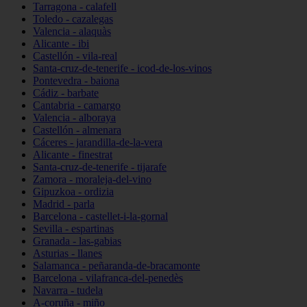
Tarragona - calafell
Toledo - cazalegas
Valencia - alaquàs
Alicante - ibi
Castellón - vila-real
Santa-cruz-de-tenerife - icod-de-los-vinos
Pontevedra - baiona
Cádiz - barbate
Cantabria - camargo
Valencia - alboraya
Castellón - almenara
Cáceres - jarandilla-de-la-vera
Alicante - finestrat
Santa-cruz-de-tenerife - tijarafe
Zamora - moraleja-del-vino
Gipuzkoa - ordizia
Madrid - parla
Barcelona - castellet-i-la-gornal
Sevilla - espartinas
Granada - las-gabias
Asturias - llanes
Salamanca - peñaranda-de-bracamonte
Barcelona - vilafranca-del-penedès
Navarra - tudela
A-coruña - miño