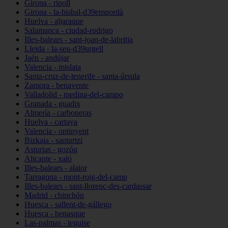
Girona - ripoll
Girona - la-bisbal-d39empordà
Huelva - aljaraque
Salamanca - ciudad-rodrigo
Illes-balears - sant-joan-de-labritja
Lleida - la-seu-d39urgell
Jaén - andújar
Valencia - mislata
Santa-cruz-de-tenerife - santa-úrsula
Zamora - benavente
Valladolid - medina-del-campo
Granada - guadix
Almería - carboneras
Huelva - cartaya
Valencia - ontinyent
Bizkaia - santurtzi
Asturias - gozón
Alicante - xaló
Illes-balears - alaior
Tarragona - mont-roig-del-camp
Illes-balears - sant-llorenç-des-cardassar
Madrid - chinchón
Huesca - sallent-de-gállego
Huesca - benasque
Las-palmas - teguise