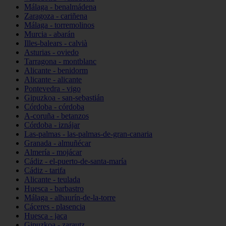
Málaga - benalmádena
Zaragoza - cariñena
Málaga - torremolinos
Murcia - abarán
Illes-balears - calvià
Asturias - oviedo
Tarragona - montblanc
Alicante - benidorm
Alicante - alicante
Pontevedra - vigo
Gipuzkoa - san-sebastián
Córdoba - córdoba
A-coruña - betanzos
Córdoba - iznájar
Las-palmas - las-palmas-de-gran-canaria
Granada - almuñécar
Almería - mojácar
Cádiz - el-puerto-de-santa-maría
Cádiz - tarifa
Alicante - teulada
Huesca - barbastro
Málaga - alhaurín-de-la-torre
Cáceres - plasencia
Huesca - jaca
Gipuzkoa - zarautz