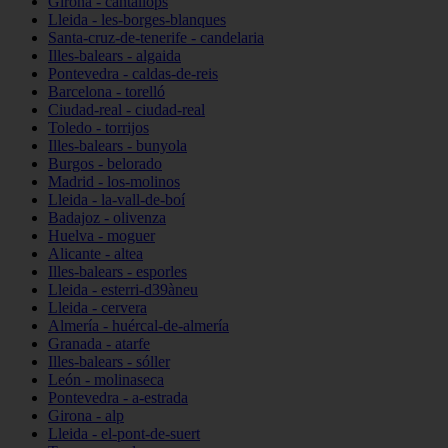
Girona - cantallops
Lleida - les-borges-blanques
Santa-cruz-de-tenerife - candelaria
Illes-balears - algaida
Pontevedra - caldas-de-reis
Barcelona - torelló
Ciudad-real - ciudad-real
Toledo - torrijos
Illes-balears - bunyola
Burgos - belorado
Madrid - los-molinos
Lleida - la-vall-de-boí
Badajoz - olivenza
Huelva - moguer
Alicante - altea
Illes-balears - esporles
Lleida - esterri-d39àneu
Lleida - cervera
Almería - huércal-de-almería
Granada - atarfe
Illes-balears - sóller
León - molinaseca
Pontevedra - a-estrada
Girona - alp
Lleida - el-pont-de-suert