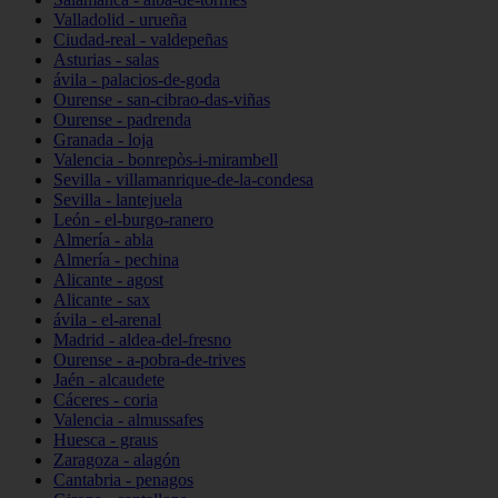
Valladolid - urueña
Ciudad-real - valdepeñas
Asturias - salas
ávila - palacios-de-goda
Ourense - san-cibrao-das-viñas
Ourense - padrenda
Granada - loja
Valencia - bonrepòs-i-mirambell
Sevilla - villamanrique-de-la-condesa
Sevilla - lantejuela
León - el-burgo-ranero
Almería - abla
Almería - pechina
Alicante - agost
Alicante - sax
ávila - el-arenal
Madrid - aldea-del-fresno
Ourense - a-pobra-de-trives
Jaén - alcaudete
Cáceres - coria
Valencia - almussafes
Huesca - graus
Zaragoza - alagón
Cantabria - penagos