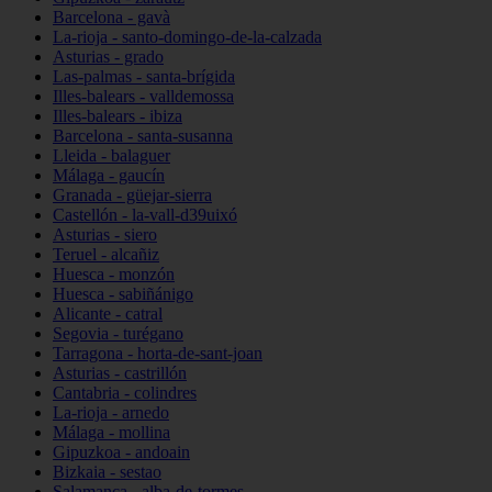
Barcelona - gavà
La-rioja - santo-domingo-de-la-calzada
Asturias - grado
Las-palmas - santa-brígida
Illes-balears - valldemossa
Illes-balears - ibiza
Barcelona - santa-susanna
Lleida - balaguer
Málaga - gaucín
Granada - güejar-sierra
Castellón - la-vall-d39uixó
Asturias - siero
Teruel - alcañiz
Huesca - monzón
Huesca - sabiñánigo
Alicante - catral
Segovia - turégano
Tarragona - horta-de-sant-joan
Asturias - castrillón
Cantabria - colindres
La-rioja - arnedo
Málaga - mollina
Gipuzkoa - andoain
Bizkaia - sestao
Salamanca - alba-de-tormes