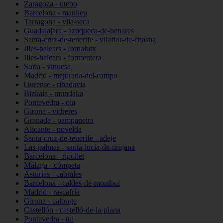
Zaragoza - utebo
Barcelona - manlleu
Tarragona - vila-seca
Guadalajara - azuqueca-de-henares
Santa-cruz-de-tenerife - vilaflor-de-chasna
Illes-balears - fornalutx
Illes-balears - formentera
Soria - vinuesa
Madrid - mejorada-del-campo
Ourense - ribadavia
Bizkaia - mundaka
Pontevedra - oia
Girona - vidreres
Granada - pampaneira
Alicante - novelda
Santa-cruz-de-tenerife - adeje
Las-palmas - santa-lucía-de-tirajana
Barcelona - ripollet
Málaga - cómpeta
Asturias - cabrales
Barcelona - caldes-de-montbui
Madrid - rascafría
Girona - calonge
Castellón - castelló-de-la-plana
Pontevedra - tui