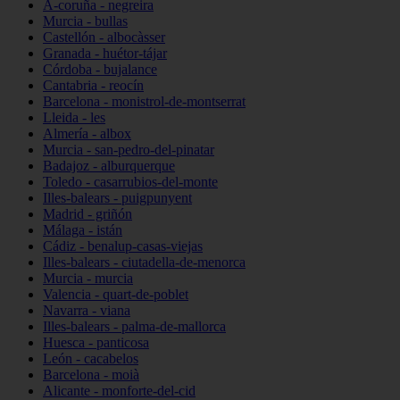
A-coruña - negreira
Murcia - bullas
Castellón - albocàsser
Granada - huétor-tájar
Córdoba - bujalance
Cantabria - reocín
Barcelona - monistrol-de-montserrat
Lleida - les
Almería - albox
Murcia - san-pedro-del-pinatar
Badajoz - alburquerque
Toledo - casarrubios-del-monte
Illes-balears - puigpunyent
Madrid - griñón
Málaga - istán
Cádiz - benalup-casas-viejas
Illes-balears - ciutadella-de-menorca
Murcia - murcia
Valencia - quart-de-poblet
Navarra - viana
Illes-balears - palma-de-mallorca
Huesca - panticosa
León - cacabelos
Barcelona - moià
Alicante - monforte-del-cid