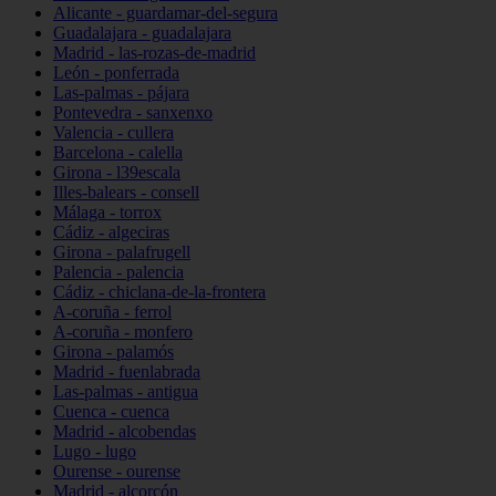
Alicante - guardamar-del-segura
Guadalajara - guadalajara
Madrid - las-rozas-de-madrid
León - ponferrada
Las-palmas - pájara
Pontevedra - sanxenxo
Valencia - cullera
Barcelona - calella
Girona - l39escala
Illes-balears - consell
Málaga - torrox
Cádiz - algeciras
Girona - palafrugell
Palencia - palencia
Cádiz - chiclana-de-la-frontera
A-coruña - ferrol
A-coruña - monfero
Girona - palamós
Madrid - fuenlabrada
Las-palmas - antigua
Cuenca - cuenca
Madrid - alcobendas
Lugo - lugo
Ourense - ourense
Madrid - alcorcón