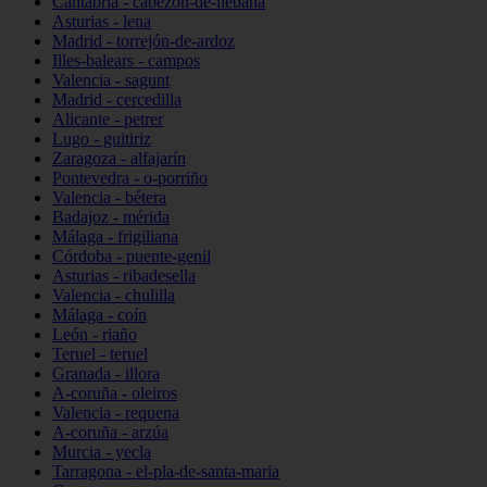
Cantabria - cabezón-de-liébana
Asturias - lena
Madrid - torrejón-de-ardoz
Illes-balears - campos
Valencia - sagunt
Madrid - cercedilla
Alicante - petrer
Lugo - guitiriz
Zaragoza - alfajarín
Pontevedra - o-porriño
Valencia - bétera
Badajoz - mérida
Málaga - frigiliana
Córdoba - puente-genil
Asturias - ribadesella
Valencia - chulilla
Málaga - coín
León - riaño
Teruel - teruel
Granada - illora
A-coruña - oleiros
Valencia - requena
A-coruña - arzúa
Murcia - yecla
Tarragona - el-pla-de-santa-maria