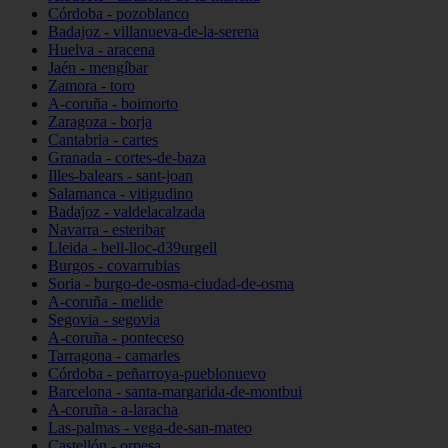
Córdoba - pozoblanco
Badajoz - villanueva-de-la-serena
Huelva - aracena
Jaén - mengíbar
Zamora - toro
A-coruña - boimorto
Zaragoza - borja
Cantabria - cartes
Granada - cortes-de-baza
Illes-balears - sant-joan
Salamanca - vitigudino
Badajoz - valdelacalzada
Navarra - esteribar
Lleida - bell-lloc-d39urgell
Burgos - covarrubias
Soria - burgo-de-osma-ciudad-de-osma
A-coruña - melide
Segovia - segovia
A-coruña - ponteceso
Tarragona - camarles
Córdoba - peñarroya-pueblonuevo
Barcelona - santa-margarida-de-montbui
A-coruña - a-laracha
Las-palmas - vega-de-san-mateo
Castellón - orpesa