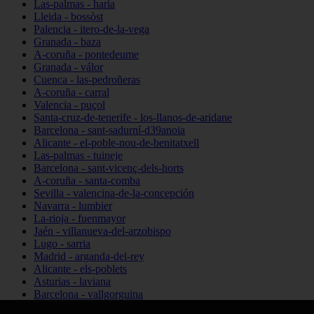
Las-palmas - haría
Lleida - bossòst
Palencia - itero-de-la-vega
Granada - baza
A-coruña - pontedeume
Granada - válor
Cuenca - las-pedroñeras
A-coruña - carral
Valencia - puçol
Santa-cruz-de-tenerife - los-llanos-de-aridane
Barcelona - sant-sadurní-d39anoia
Alicante - el-poble-nou-de-benitatxell
Las-palmas - tuineje
Barcelona - sant-vicenç-dels-horts
A-coruña - santa-comba
Sevilla - valencina-de-la-concepción
Navarra - lumbier
La-rioja - fuenmayor
Jaén - villanueva-del-arzobispo
Lugo - sarria
Madrid - arganda-del-rey
Alicante - els-poblets
Asturias - laviana
Barcelona - vallgorguina
Cantabria - santillana-del-mar