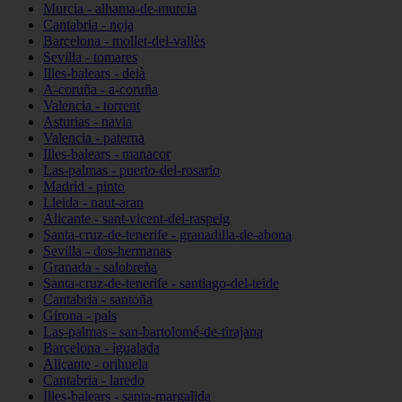
Murcia - alhama-de-murcia
Cantabria - noja
Barcelona - mollet-del-vallès
Sevilla - tomares
Illes-balears - deià
A-coruña - a-coruña
Valencia - torrent
Asturias - navia
Valencia - paterna
Illes-balears - manacor
Las-palmas - puerto-del-rosario
Madrid - pinto
Lleida - naut-aran
Alicante - sant-vicent-del-raspeig
Santa-cruz-de-tenerife - granadilla-de-abona
Sevilla - dos-hermanas
Granada - salobreña
Santa-cruz-de-tenerife - santiago-del-teide
Cantabria - santoña
Girona - pals
Las-palmas - san-bartolomé-de-tirajana
Barcelona - igualada
Alicante - orihuela
Cantabria - laredo
Illes-balears - santa-margalida