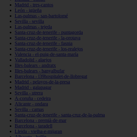
Madrid - tres-cantos
León - igüeña
Las-palmas - san-bartolomé
Sevilla - sevilla
Las-palmas - tejeda
Santa-cruz-de-tenerife - puntagorda
Santa-cruz-de-tenerife - la-orotava
Santa-cruz-de-tenerife - fasnia
Santa-cruz-de-tenerife - los-realejos
Valencia - el-puig-de-santa-maría
Valladolid - alaejos
Illes-balears - andratx
Illes-balears - banyalbufar
Barcelona - l39hospitalet-de-llobregat
Madrid - pelayos-de-la-presa
Madrid - galapagar
Sevilla - utrera
A-coruña - cedeira
Alicante - ondara
Sevilla - camas
Santa-cruz-de-tenerife - santa-cruz-de-la-palma
Barcelona - premià-de-mar
Barcelona - taradell
Lleida - vielha-e-mijaran
Albacete - hellín