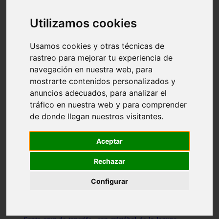
Illes-balears - capdepera
Valencia - valencia
Utilizamos cookies
Málaga - nerja
Girona - blanes
A-coruña - santiago-de-compostela
Usamos cookies y otras técnicas de
Málaga - marbella
rastreo para mejorar tu experiencia de
Tarragona - tarragona
navegación en nuestra web, para
Asturias - gijón
Girona - figueres
mostrarte contenidos personalizados y
Alicante - santa-pola
anuncios adecuados, para analizar el
Madrid - leganés
tráfico en nuestra web y para comprender
Almería - roquetas-de-mar
Girona - tossa-de-mar
de donde llegan nuestros visitantes.
Barcelona - sant-cugat-del-vallès
Alicante - l39alfàs-del-pi
Barcelona - vilanova-i-la-geltrú
Aceptar
Illes-balears - alcúdia
Castellón - peñíscola
Rechazar
Barcelona - mataró
ávila - ávila
Configurar
Illes-balears - sant-antoni-de-portmany
Illes-balears - sant-josep-de-sa-talaia
Tarragona - reus
Barcelona - badalona