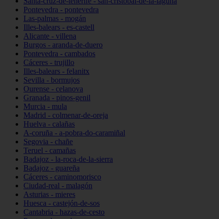
Santa-cruz-de-tenerife - san-cristóbal-de-la-laguna
Pontevedra - pontevedra
Las-palmas - mogán
Illes-balears - es-castell
Alicante - villena
Burgos - aranda-de-duero
Pontevedra - cambados
Cáceres - trujillo
Illes-balears - felanitx
Sevilla - bormujos
Ourense - celanova
Granada - pinos-genil
Murcia - mula
Madrid - colmenar-de-oreja
Huelva - calañas
A-coruña - a-pobra-do-caramiñal
Segovia - chañe
Teruel - camañas
Badajoz - la-roca-de-la-sierra
Badajoz - guareña
Cáceres - caminomorisco
Ciudad-real - malagón
Asturias - mieres
Huesca - castejón-de-sos
Cantabria - hazas-de-cesto