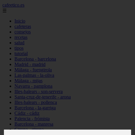
cafeetico.es
☰
Inicio
cafeteras
consejos
recetas
salud
tipos
tutorial
Barcelona - barcelona
Madrid - madrid
Málaga - fuengirola
Las-palmas - la-oliva
Málaga - mijas
Navarra - pamplona
Illes-balears - son-servera
Santa-cruz-de-tenerife - arona
Illes-balears - pollença
Barcelona - la-garriga
Cádiz - cádiz
Palencia - frómista
Barcelona - manresa
Girona - girona
Castellón - vinaròs