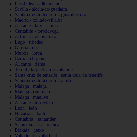
Illes-balears - llucmajor
Sevilla - alcalá-de-guadaíra
Santa-cruz-de-tenerife - guía-de-isora
Madrid - collado-villalba
Alicante - la-vila-joiosa
Cantabria - torrelavega
Asturias - villaviciosa
Lugo - ribadeo
Girona - olot
Murcia - lorca
Cádiz - chipiona
Alicante - dénia
Teruel - la-puebla-de-valverde
Santa-cruz-de-tenerife - santa-cruz-de-tenerife
Santa-cruz-de-tenerife - arafo
Málaga - málaga
Málaga - estepona
Málaga - manilva
Alicante - torrevieja
León - león
Navarra - uharte
Cantabria - santander
Salamanca - salamanca
Bizkaia - getxo
Valladolid - valladolid