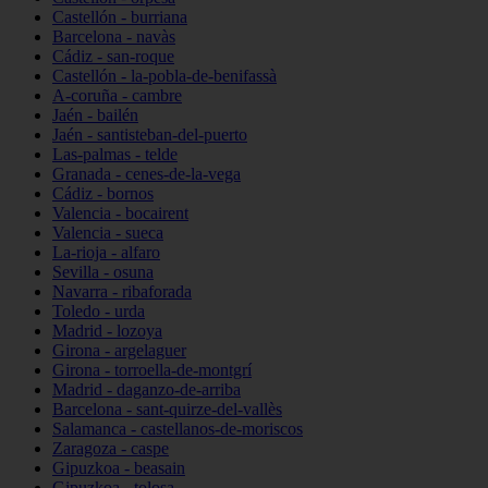
Castellón - burriana
Barcelona - navàs
Cádiz - san-roque
Castellón - la-pobla-de-benifassà
A-coruña - cambre
Jaén - bailén
Jaén - santisteban-del-puerto
Las-palmas - telde
Granada - cenes-de-la-vega
Cádiz - bornos
Valencia - bocairent
Valencia - sueca
La-rioja - alfaro
Sevilla - osuna
Navarra - ribaforada
Toledo - urda
Madrid - lozoya
Girona - argelaguer
Girona - torroella-de-montgrí
Madrid - daganzo-de-arriba
Barcelona - sant-quirze-del-vallès
Salamanca - castellanos-de-moriscos
Zaragoza - caspe
Gipuzkoa - beasain
Gipuzkoa - tolosa