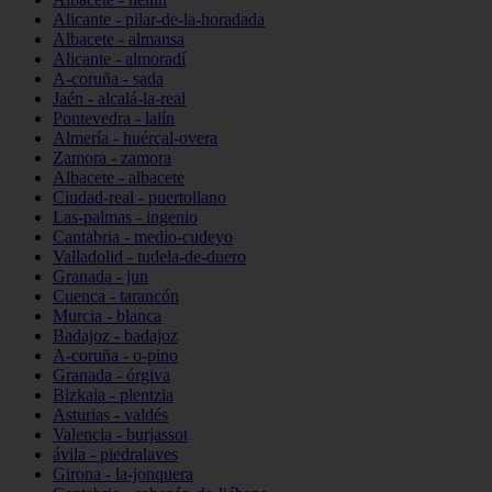
Alicante - pilar-de-la-horadada
Albacete - almansa
Alicante - almoradí
A-coruña - sada
Jaén - alcalá-la-real
Pontevedra - lalín
Almería - huércal-overa
Zamora - zamora
Albacete - albacete
Ciudad-real - puertollano
Las-palmas - ingenio
Cantabria - medio-cudeyo
Valladolid - tudela-de-duero
Granada - jun
Cuenca - tarancón
Murcia - blanca
Badajoz - badajoz
A-coruña - o-pino
Granada - órgiva
Bizkaia - plentzia
Asturias - valdés
Valencia - burjassot
ávila - piedralaves
Girona - la-jonquera