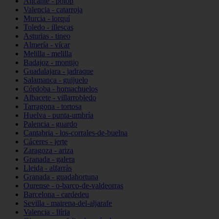
Alicante - polop
Valencia - catarroja
Murcia - lorquí
Toledo - illescas
Asturias - tineo
Almería - vícar
Melilla - melilla
Badajoz - montijo
Guadalajara - jadraque
Salamanca - guijuelo
Córdoba - hornachuelos
Albacete - villarrobledo
Tarragona - tortosa
Huelva - punta-umbría
Palencia - guardo
Cantabria - los-corrales-de-buelna
Cáceres - jerte
Zaragoza - ariza
Granada - galera
Lleida - alfarràs
Granada - guadahortuna
Ourense - o-barco-de-valdeorras
Barcelona - cardedeu
Sevilla - mairena-del-aljarafe
Valencia - llíria