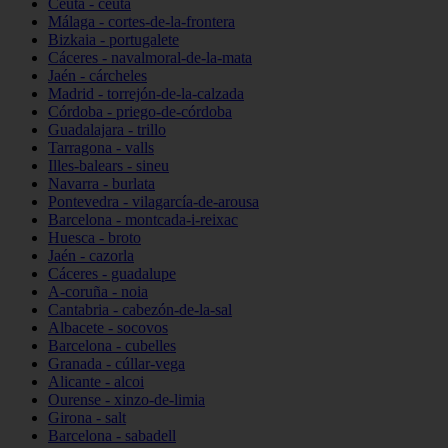
Ceuta - ceuta
Málaga - cortes-de-la-frontera
Bizkaia - portugalete
Cáceres - navalmoral-de-la-mata
Jaén - cárcheles
Madrid - torrejón-de-la-calzada
Córdoba - priego-de-córdoba
Guadalajara - trillo
Tarragona - valls
Illes-balears - sineu
Navarra - burlata
Pontevedra - vilagarcía-de-arousa
Barcelona - montcada-i-reixac
Huesca - broto
Jaén - cazorla
Cáceres - guadalupe
A-coruña - noia
Cantabria - cabezón-de-la-sal
Albacete - socovos
Barcelona - cubelles
Granada - cúllar-vega
Alicante - alcoi
Ourense - xinzo-de-limia
Girona - salt
Barcelona - sabadell