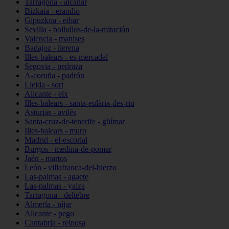
Tarragona - alcanar
Bizkaia - erandio
Gipuzkoa - eibar
Sevilla - bollullos-de-la-mitación
Valencia - manises
Badajoz - llerena
Illes-balears - es-mercadal
Segovia - pedraza
A-coruña - padrón
Lleida - sort
Alicante - elx
Illes-balears - santa-eulària-des-riu
Asturias - avilés
Santa-cruz-de-tenerife - güímar
Illes-balears - muro
Madrid - el-escorial
Burgos - medina-de-pomar
Jaén - martos
León - villafranca-del-bierzo
Las-palmas - agaete
Las-palmas - yaiza
Tarragona - deltebre
Almería - níjar
Alicante - pego
Cantabria - reinosa