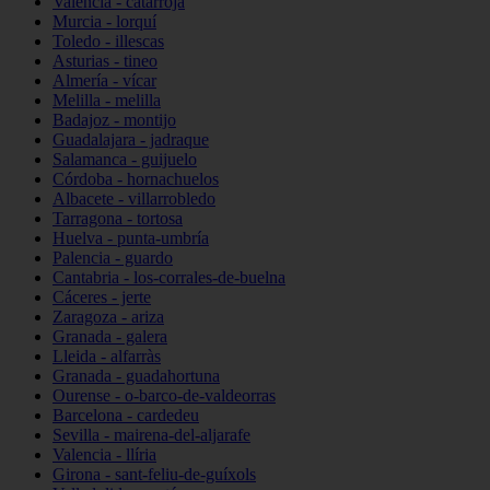
Valencia - catarroja
Murcia - lorquí
Toledo - illescas
Asturias - tineo
Almería - vícar
Melilla - melilla
Badajoz - montijo
Guadalajara - jadraque
Salamanca - guijuelo
Córdoba - hornachuelos
Albacete - villarrobledo
Tarragona - tortosa
Huelva - punta-umbría
Palencia - guardo
Cantabria - los-corrales-de-buelna
Cáceres - jerte
Zaragoza - ariza
Granada - galera
Lleida - alfarràs
Granada - guadahortuna
Ourense - o-barco-de-valdeorras
Barcelona - cardedeu
Sevilla - mairena-del-aljarafe
Valencia - llíria
Girona - sant-feliu-de-guíxols