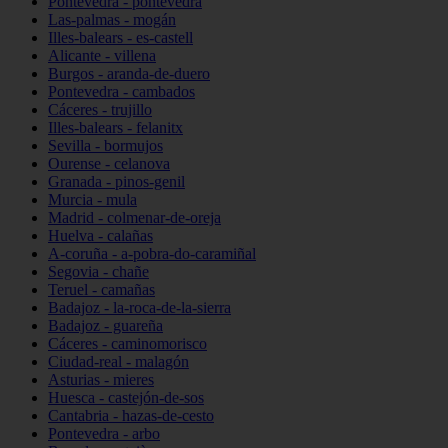
Pontevedra - pontevedra
Las-palmas - mogán
Illes-balears - es-castell
Alicante - villena
Burgos - aranda-de-duero
Pontevedra - cambados
Cáceres - trujillo
Illes-balears - felanitx
Sevilla - bormujos
Ourense - celanova
Granada - pinos-genil
Murcia - mula
Madrid - colmenar-de-oreja
Huelva - calañas
A-coruña - a-pobra-do-caramiñal
Segovia - chañe
Teruel - camañas
Badajoz - la-roca-de-la-sierra
Badajoz - guareña
Cáceres - caminomorisco
Ciudad-real - malagón
Asturias - mieres
Huesca - castejón-de-sos
Cantabria - hazas-de-cesto
Pontevedra - arbo