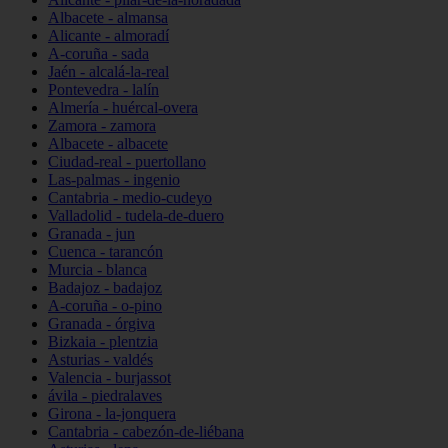
Albacete - almansa
Alicante - almoradí
A-coruña - sada
Jaén - alcalá-la-real
Pontevedra - lalín
Almería - huércal-overa
Zamora - zamora
Albacete - albacete
Ciudad-real - puertollano
Las-palmas - ingenio
Cantabria - medio-cudeyo
Valladolid - tudela-de-duero
Granada - jun
Cuenca - tarancón
Murcia - blanca
Badajoz - badajoz
A-coruña - o-pino
Granada - órgiva
Bizkaia - plentzia
Asturias - valdés
Valencia - burjassot
ávila - piedralaves
Girona - la-jonquera
Cantabria - cabezón-de-liébana