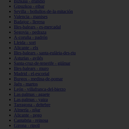
Bizkaia - erandio
Gipuzkoa - eibar
Sevilla - bollullos-de-la-mitación
Valencia - manises
Badajoz - llerena
Illes-balears - es-mercadal
Segovia - pedraza
A-coruña - padrón
Lleida - sort
Alicante - elx
Illes-balears - santa-eulària-des-riu
Asturias - avilés
Santa-cruz-de-tenerife - güímar
Illes-balears - muro
Madrid - el-escorial
Burgos - medina-de-pomar
Jaén - martos
León - villafranca-del-bierzo
Las-palmas - agaete
Las-palmas - yaiza
Tarragona - deltebre
Almería - níjar
Alicante - pego
Cantabria - reinosa
Girona - ripoll