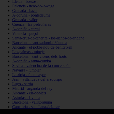
Lleida - bossòst
Palencia - itero-de-la-vega
Granada - baza
A-coruña - pontedeume
Granada - válor
Cuenca - las-pedroñeras
A-coruña - carral
Valencia - puçol
Santa-cruz-de-tenerife - los-llanos-de-aridane
Barcelona - sant-sadurní-d39anoia
Alicante - el-poble-nou-de-benitatxell
Las-palmas - tuineje
Barcelona - sant-vicenç-dels-horts
A-coruña - santa-comba
Sevilla - valencina-de-la-concepción
Navarra - lumbier
La-rioja - fuenmayor
Jaén - villanueva-del-arzobispo
Lugo - sarria
Madrid - arganda-del-rey
Alicante - els-poblets
Asturias - laviana
Barcelona - vallgorguina
Cantabria - santillana-del-mar
Zamora - santa-maría-de-la-vega