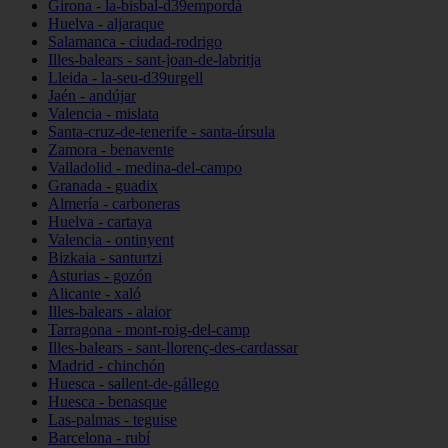
Girona - la-bisbal-d39empordà
Huelva - aljaraque
Salamanca - ciudad-rodrigo
Illes-balears - sant-joan-de-labritja
Lleida - la-seu-d39urgell
Jaén - andújar
Valencia - mislata
Santa-cruz-de-tenerife - santa-úrsula
Zamora - benavente
Valladolid - medina-del-campo
Granada - guadix
Almería - carboneras
Huelva - cartaya
Valencia - ontinyent
Bizkaia - santurtzi
Asturias - gozón
Alicante - xaló
Illes-balears - alaior
Tarragona - mont-roig-del-camp
Illes-balears - sant-llorenç-des-cardassar
Madrid - chinchón
Huesca - sallent-de-gállego
Huesca - benasque
Las-palmas - teguise
Barcelona - rubí