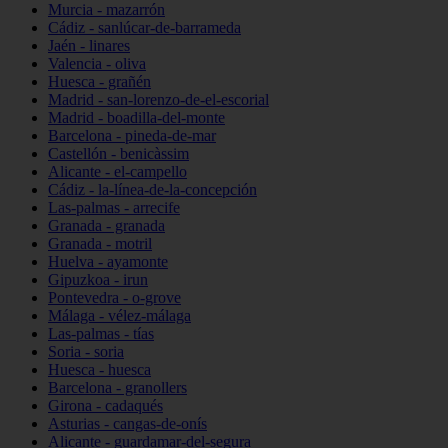
Murcia - mazarrón
Cádiz - sanlúcar-de-barrameda
Jaén - linares
Valencia - oliva
Huesca - grañén
Madrid - san-lorenzo-de-el-escorial
Madrid - boadilla-del-monte
Barcelona - pineda-de-mar
Castellón - benicàssim
Alicante - el-campello
Cádiz - la-línea-de-la-concepción
Las-palmas - arrecife
Granada - granada
Granada - motril
Huelva - ayamonte
Gipuzkoa - irun
Pontevedra - o-grove
Málaga - vélez-málaga
Las-palmas - tías
Soria - soria
Huesca - huesca
Barcelona - granollers
Girona - cadaqués
Asturias - cangas-de-onís
Alicante - guardamar-del-segura