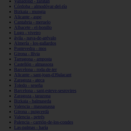
Valladolid - zaratán
Córdoba - almodóvar-del-río
Bizkaia - mungia
Alicante - aspe
Cantabria - meruelo
Albacete - el-bonillo
Lugo - viveiro
ávila - nava-de-arévalo
Almería - los-gallardos
Pontevedra - mos
Girona - llívia
Tarragona - amposta
Castellón - almassora
Barcelona - roda-de-ter
Alicante - sant-joan-d39alacant
Zaragoza - ateca
Toledo - seseña
Barcelona - sant-esteve-sesrovires
Zaragoza - tarazona
Bizkaia - balmaseda
Valencia - massanassa
Girona - puigcerdà
Valencia - petrés
Palencia - carrión-de-los-condes
Las-palmas - haría