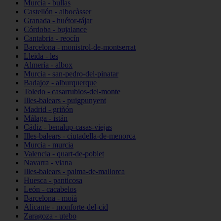
Murcia - bullas
Castellón - albocàsser
Granada - huétor-tájar
Córdoba - bujalance
Cantabria - reocín
Barcelona - monistrol-de-montserrat
Lleida - les
Almería - albox
Murcia - san-pedro-del-pinatar
Badajoz - alburquerque
Toledo - casarrubios-del-monte
Illes-balears - puigpunyent
Madrid - griñón
Málaga - istán
Cádiz - benalup-casas-viejas
Illes-balears - ciutadella-de-menorca
Murcia - murcia
Valencia - quart-de-poblet
Navarra - viana
Illes-balears - palma-de-mallorca
Huesca - panticosa
León - cacabelos
Barcelona - moià
Alicante - monforte-del-cid
Zaragoza - utebo