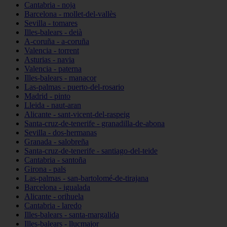
Cantabria - noja
Barcelona - mollet-del-vallès
Sevilla - tomares
Illes-balears - deià
A-coruña - a-coruña
Valencia - torrent
Asturias - navia
Valencia - paterna
Illes-balears - manacor
Las-palmas - puerto-del-rosario
Madrid - pinto
Lleida - naut-aran
Alicante - sant-vicent-del-raspeig
Santa-cruz-de-tenerife - granadilla-de-abona
Sevilla - dos-hermanas
Granada - salobreña
Santa-cruz-de-tenerife - santiago-del-teide
Cantabria - santoña
Girona - pals
Las-palmas - san-bartolomé-de-tirajana
Barcelona - igualada
Alicante - orihuela
Cantabria - laredo
Illes-balears - santa-margalida
Illes-balears - llucmajor