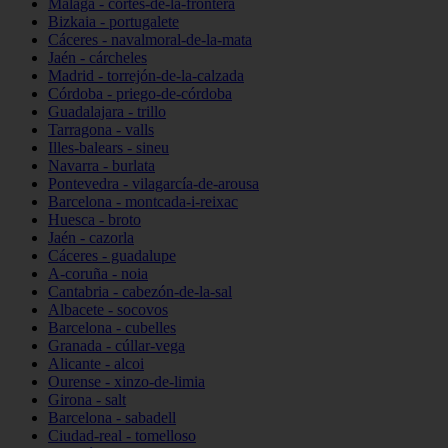
Málaga - cortes-de-la-frontera
Bizkaia - portugalete
Cáceres - navalmoral-de-la-mata
Jaén - cárcheles
Madrid - torrejón-de-la-calzada
Córdoba - priego-de-córdoba
Guadalajara - trillo
Tarragona - valls
Illes-balears - sineu
Navarra - burlata
Pontevedra - vilagarcía-de-arousa
Barcelona - montcada-i-reixac
Huesca - broto
Jaén - cazorla
Cáceres - guadalupe
A-coruña - noia
Cantabria - cabezón-de-la-sal
Albacete - socovos
Barcelona - cubelles
Granada - cúllar-vega
Alicante - alcoi
Ourense - xinzo-de-limia
Girona - salt
Barcelona - sabadell
Ciudad-real - tomelloso