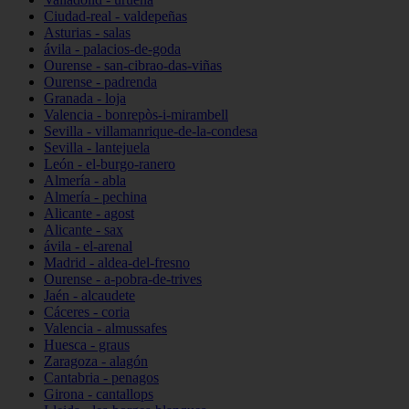
Ciudad-real - valdepeñas
Asturias - salas
ávila - palacios-de-goda
Ourense - san-cibrao-das-viñas
Ourense - padrenda
Granada - loja
Valencia - bonrepòs-i-mirambell
Sevilla - villamanrique-de-la-condesa
Sevilla - lantejuela
León - el-burgo-ranero
Almería - abla
Almería - pechina
Alicante - agost
Alicante - sax
ávila - el-arenal
Madrid - aldea-del-fresno
Ourense - a-pobra-de-trives
Jaén - alcaudete
Cáceres - coria
Valencia - almussafes
Huesca - graus
Zaragoza - alagón
Cantabria - penagos
Girona - cantallops