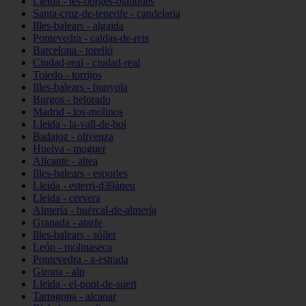
Lleida - les-borges-blanques
Santa-cruz-de-tenerife - candelaria
Illes-balears - algaida
Pontevedra - caldas-de-reis
Barcelona - torelló
Ciudad-real - ciudad-real
Toledo - torrijos
Illes-balears - bunyola
Burgos - belorado
Madrid - los-molinos
Lleida - la-vall-de-boí
Badajoz - olivenza
Huelva - moguer
Alicante - altea
Illes-balears - esporles
Lleida - esterri-d39àneu
Lleida - cervera
Almería - huércal-de-almería
Granada - atarfe
Illes-balears - sóller
León - molinaseca
Pontevedra - a-estrada
Girona - alp
Lleida - el-pont-de-suert
Tarragona - alcanar