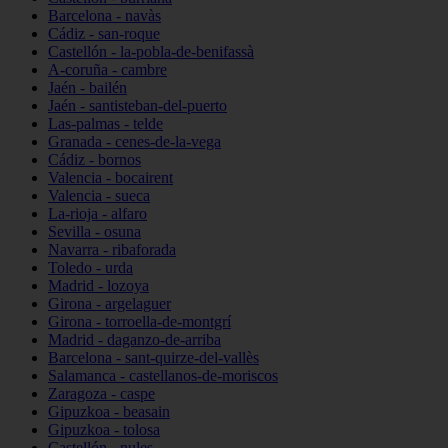
Barcelona - navàs
Cádiz - san-roque
Castellón - la-pobla-de-benifassà
A-coruña - cambre
Jaén - bailén
Jaén - santisteban-del-puerto
Las-palmas - telde
Granada - cenes-de-la-vega
Cádiz - bornos
Valencia - bocairent
Valencia - sueca
La-rioja - alfaro
Sevilla - osuna
Navarra - ribaforada
Toledo - urda
Madrid - lozoya
Girona - argelaguer
Girona - torroella-de-montgrí
Madrid - daganzo-de-arriba
Barcelona - sant-quirze-del-vallès
Salamanca - castellanos-de-moriscos
Zaragoza - caspe
Gipuzkoa - beasain
Gipuzkoa - tolosa
Castellón - nules