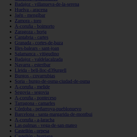
Badajoz - villanueva-de-la-serena
Huelva - aracena
Jaén - mengíbar
Zamora - toro
A-coruña - boimorto
Zaragoza - borja
Cantabria - cartes
Granada - cortes-de-baza
Illes-balears - sant-joan
Salamanca - vitigudino
Badajoz - valdelacalzada
Navarra - esteribar
Lleida - bell-lloc-d39urgell
Burgos - covarrubias
Soria - burgo-de-osma-ciudad-de-osma
A-coruña - melide
Segovia - segovia
A-coruña - ponteceso
Tarragona - camarles
Córdoba - peñarroya-pueblonuevo
Barcelona - santa-margarida-de-montbui
A-coruña - a-laracha
Las-palmas - vega-de-san-mateo
Castellón - orpesa
Castellón - burriana