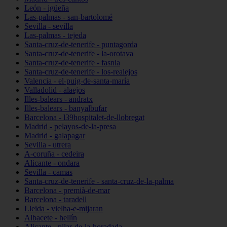
León - igüeña
Las-palmas - san-bartolomé
Sevilla - sevilla
Las-palmas - tejeda
Santa-cruz-de-tenerife - puntagorda
Santa-cruz-de-tenerife - la-orotava
Santa-cruz-de-tenerife - fasnia
Santa-cruz-de-tenerife - los-realejos
Valencia - el-puig-de-santa-maría
Valladolid - alaejos
Illes-balears - andratx
Illes-balears - banyalbufar
Barcelona - l39hospitalet-de-llobregat
Madrid - pelayos-de-la-presa
Madrid - galapagar
Sevilla - utrera
A-coruña - cedeira
Alicante - ondara
Sevilla - camas
Santa-cruz-de-tenerife - santa-cruz-de-la-palma
Barcelona - premià-de-mar
Barcelona - taradell
Lleida - vielha-e-mijaran
Albacete - hellín
Alicante - pilar-de-la-horadada