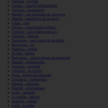
Almería - el-ejido
Girona - castelló-d39empúries
Valencia - benaguasil
Madrid - san-sebastián-de-los-reyes
Madrid - miraflores-de-la-sierra
Cádiz - rota
Girona - castell-platja-d39aro
Ourense - san-cristovo-de-cea
Alicante - benissa
Tarragona - sant-carles-de-la-ràpita
Barcelona - vic
Valencia - alfafar
Sevilla - lebrija
Barcelona - santa-coloma-de-gramenet
Madrid - valdemorillo
Valencia - xirivella
Córdoba - la-carlota
Soria - morón-de-almazán
Gipuzkoa - hondarribia
Madrid - móstoles
Madrid - torrelodones
León - sahagún
A-coruña - fisterra
Segovia - cuéllar
León - la-robla