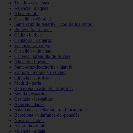
Toledo - cazalegas
Valencia - alaquàs
Alicante - ibi
Castellón - vila-real
Santa-cruz-de-tenerife - icod-de-los-vinos
Pontevedra - baiona
Cádiz - barbate
Cantabria - camargo
Valencia - alboraya
Castellón - almenara
Cáceres - jarandilla-de-la-vera
Alicante - finestrat
Santa-cruz-de-tenerife - tijarafe
Zamora - moraleja-del-vino
Gipuzkoa - ordizia
Madrid - parla
Barcelona - castellet-i-la-gornal
Sevilla - espartinas
Granada - las-gabias
Asturias - llanes
Salamanca - peñaranda-de-bracamonte
Barcelona - vilafranca-del-penedès
Navarra - tudela
A-coruña - miño
Valencia - aldaia