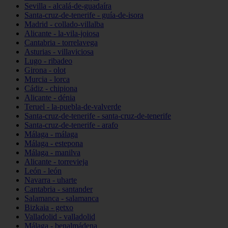
Sevilla - alcalá-de-guadaíra
Santa-cruz-de-tenerife - guía-de-isora
Madrid - collado-villalba
Alicante - la-vila-joiosa
Cantabria - torrelavega
Asturias - villaviciosa
Lugo - ribadeo
Girona - olot
Murcia - lorca
Cádiz - chipiona
Alicante - dénia
Teruel - la-puebla-de-valverde
Santa-cruz-de-tenerife - santa-cruz-de-tenerife
Santa-cruz-de-tenerife - arafo
Málaga - málaga
Málaga - estepona
Málaga - manilva
Alicante - torrevieja
León - león
Navarra - uharte
Cantabria - santander
Salamanca - salamanca
Bizkaia - getxo
Valladolid - valladolid
Málaga - benalmádena