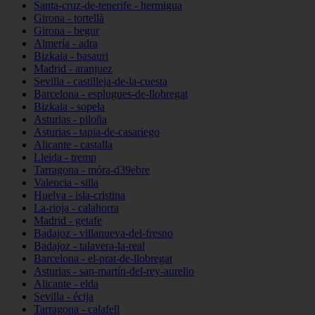
Santa-cruz-de-tenerife - hermigua
Girona - tortellà
Girona - begur
Almería - adra
Bizkaia - basauri
Madrid - aranjuez
Sevilla - castilleja-de-la-cuesta
Barcelona - esplugues-de-llobregat
Bizkaia - sopela
Asturias - piloña
Asturias - tapia-de-casariego
Alicante - castalla
Lleida - tremp
Tarragona - móra-d39ebre
Valencia - silla
Huelva - isla-cristina
La-rioja - calahorra
Madrid - getafe
Badajoz - villanueva-del-fresno
Badajoz - talavera-la-real
Barcelona - el-prat-de-llobregat
Asturias - san-martín-del-rey-aurelio
Alicante - elda
Sevilla - écija
Tarragona - calafell