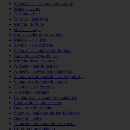
Salamanca - las-casas-del-conde
Málaga - álora
Alicante - biar
Girona - llagostera
Murcia - fortuna
Huesca - fraga
Cádiz - vejer-de-la-frontera
Málaga - alcaucín
Sevilla - la-rinconada
Salamanca - villares-de-la-reina
Cantabria - vega-de-pas
Murcia - los-alcázares
Alicante - san-fulgencio
Almería - cuevas-del-almanzora
Santa-cruz-de-tenerife - valle-gran-rey
Santa-cruz-de-tenerife - arico
Illes-balears - ferreries
A-coruña - carballo
Ciudad-real - pozuelo-de-calatrava
Pontevedra - pontecesures
Badajoz - don-benito
Segovia - real-sitio-de-san-ildefonso
Badajoz - zafra
Albacete - tarazona-de-la-mancha
Córdoba - pozoblanco