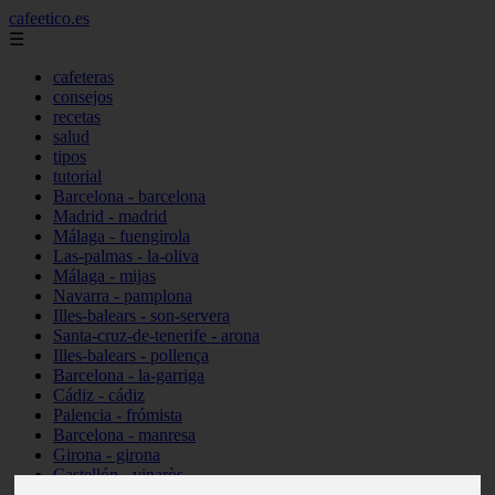
cafeetico.es
☰
cafeteras
consejos
recetas
salud
tipos
tutorial
Barcelona - barcelona
Madrid - madrid
Málaga - fuengirola
Las-palmas - la-oliva
Málaga - mijas
Navarra - pamplona
Illes-balears - son-servera
Santa-cruz-de-tenerife - arona
Illes-balears - pollença
Barcelona - la-garriga
Cádiz - cádiz
Palencia - frómista
Barcelona - manresa
Girona - girona
Castellón - vinaròs
Illes-balears - capdepera