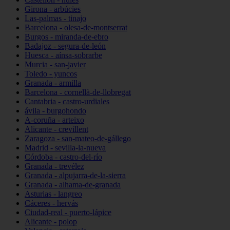
Girona - arbúcies
Las-palmas - tinajo
Barcelona - olesa-de-montserrat
Burgos - miranda-de-ebro
Badajoz - segura-de-león
Huesca - aínsa-sobrarbe
Murcia - san-javier
Toledo - yuncos
Granada - armilla
Barcelona - cornellà-de-llobregat
Cantabria - castro-urdiales
ávila - burgohondo
A-coruña - arteixo
Alicante - crevillent
Zaragoza - san-mateo-de-gállego
Madrid - sevilla-la-nueva
Córdoba - castro-del-río
Granada - trevélez
Granada - alpujarra-de-la-sierra
Granada - alhama-de-granada
Asturias - langreo
Cáceres - hervás
Ciudad-real - puerto-lápice
Alicante - polop