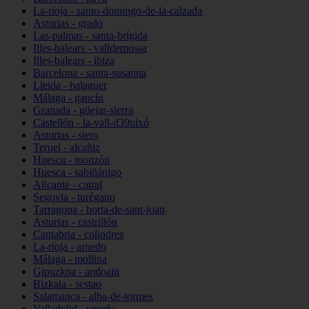
La-rioja - santo-domingo-de-la-calzada
Asturias - grado
Las-palmas - santa-brígida
Illes-balears - valldemossa
Illes-balears - ibiza
Barcelona - santa-susanna
Lleida - balaguer
Málaga - gaucín
Granada - güejar-sierra
Castellón - la-vall-d39uixó
Asturias - siero
Teruel - alcañiz
Huesca - monzón
Huesca - sabiñánigo
Alicante - catral
Segovia - turégano
Tarragona - horta-de-sant-joan
Asturias - castrillón
Cantabria - colindres
La-rioja - arnedo
Málaga - mollina
Gipuzkoa - andoain
Bizkaia - sestao
Salamanca - alba-de-tormes
Valladolid - urueña