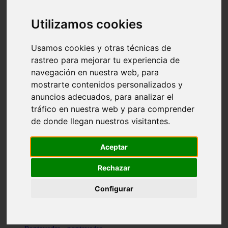
Valencia - valencia
Málaga - nerja
Utilizamos cookies
Girona - blanes
A-coruña - santiago-de-compostela
Málaga - marbella
Usamos cookies y otras técnicas de
Tarragona - tarragona
rastreo para mejorar tu experiencia de
Asturias - gijón
navegación en nuestra web, para
Girona - figueres
Alicante - santa-pola
mostrarte contenidos personalizados y
Madrid - leganés
anuncios adecuados, para analizar el
Almería - roquetas-de-mar
tráfico en nuestra web y para comprender
Girona - tossa-de-mar
Barcelona - sant-cugat-del-vallès
de donde llegan nuestros visitantes.
Alicante - l39alfàs-del-pi
Barcelona - vilanova-i-la-geltrú
Illes-balears - alcúdia
Aceptar
Castellón - peñíscola
Barcelona - mataró
Rechazar
ávila - ávila
Illes-balears - sant-antoni-de-portmany
Configurar
Illes-balears - sant-josep-de-sa-talaia
Tarragona - reus
Barcelona - badalona
Santa-cruz-de-tenerife - san-cristóbal-de-la-laguna