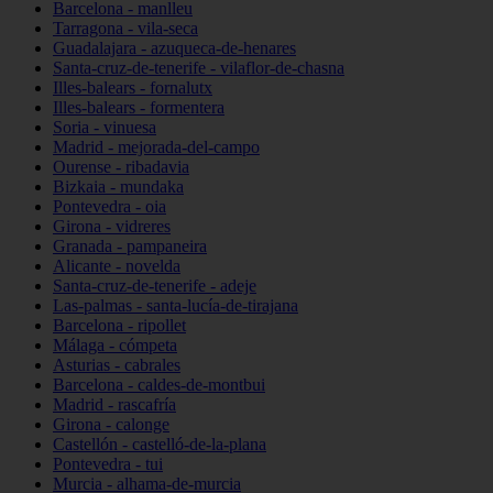
Barcelona - manlleu
Tarragona - vila-seca
Guadalajara - azuqueca-de-henares
Santa-cruz-de-tenerife - vilaflor-de-chasna
Illes-balears - fornalutx
Illes-balears - formentera
Soria - vinuesa
Madrid - mejorada-del-campo
Ourense - ribadavia
Bizkaia - mundaka
Pontevedra - oia
Girona - vidreres
Granada - pampaneira
Alicante - novelda
Santa-cruz-de-tenerife - adeje
Las-palmas - santa-lucía-de-tirajana
Barcelona - ripollet
Málaga - cómpeta
Asturias - cabrales
Barcelona - caldes-de-montbui
Madrid - rascafría
Girona - calonge
Castellón - castelló-de-la-plana
Pontevedra - tui
Murcia - alhama-de-murcia