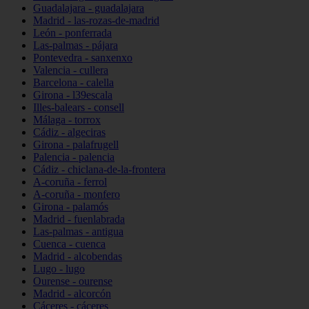
Guadalajara - guadalajara
Madrid - las-rozas-de-madrid
León - ponferrada
Las-palmas - pájara
Pontevedra - sanxenxo
Valencia - cullera
Barcelona - calella
Girona - l39escala
Illes-balears - consell
Málaga - torrox
Cádiz - algeciras
Girona - palafrugell
Palencia - palencia
Cádiz - chiclana-de-la-frontera
A-coruña - ferrol
A-coruña - monfero
Girona - palamós
Madrid - fuenlabrada
Las-palmas - antigua
Cuenca - cuenca
Madrid - alcobendas
Lugo - lugo
Ourense - ourense
Madrid - alcorcón
Cáceres - cáceres