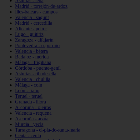
Asturias - lena
Madrid - torrejón-de-ardoz
Illes-balears - campos
Valencia - sagunt
Madrid - cercedilla
Alicante - petrer
Lugo - guitiriz
Zaragoza - alfajarín
Pontevedra - o-porriño
Valencia - bétera
Badajoz - mérida
Málaga - frigiliana
Córdoba - puente-genil
Asturias - ribadesella
Valencia - chulilla
Málaga - coín
León - riaño
Teruel - teruel
Granada - illora
A-coruña - oleiros
Valencia - requena
A-coruña - arzúa
Murcia - yecla
Tarragona - el-pla-de-santa-maria
Ceuta - ceuta