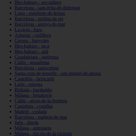
Illes-balears - ses-salines
Barcelona - sant-feliu-de-llobregat
Lugo - monforte-de-lemos
Barcelona - molins-de-rei
Barcelona - arenys-de-mar
La-rioja - haro
Asturias - cudillero
Girona - banyoles
Illes-balears - inca
Illes-balears - artà
Guadalajara - sigüenza
Cádiz - grazalema
Barcelona - sant-celoni
Santa-cruz-de-tenerife - san-miguel-de-abona
Castellón - benicarló
León - astorga
Bizkaia - barakaldo
Málaga - benahavís
Cádiz - arcos-de-la-frontera
Cantabria - comillas
Madrid - coslada
Barcelona - malgrat-de-mar
Jaén - úbeda
Málaga - antequera
Málaga - rincón-de-la-victoria