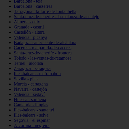
Barcelona - teià
Barcelona - casserres
Tarragona - la-torre-de-fontaubella
Santa-cruz-de-tenerife - la-matanza-de-acentejo
Almería - enix
Granada - castril
Castellón - altura
Valencia - picanya
Badajoz - san-vicente-de-alcántara
Cáceres - malpartida-de-cáceres
Santa-cruz-de-tenerife - frontera
Toledo - las-ventas-de-retamosa
Teruel - alcorisa
Zaragoza - zaragoza
Illes-balears - maó-mahón
Sevilla - pilas
Murcia - cartagena
Navarra - castejón
Valencia - sedaví
Huesca - sariñena
Cantabria - limpias
Illes-balears - santanyí
Illes-balears - selva
Segovia - el-espinar
A-coruña - negreira