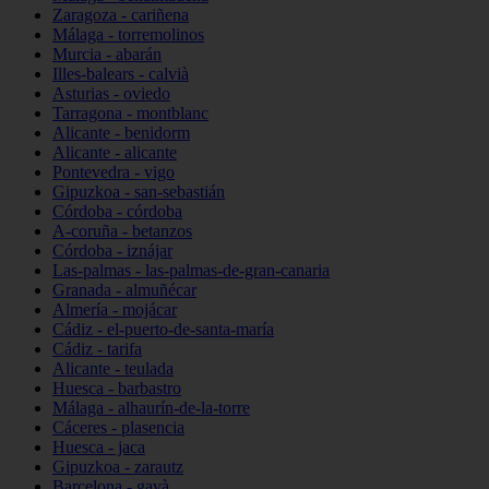
Zaragoza - cariñena
Málaga - torremolinos
Murcia - abarán
Illes-balears - calvià
Asturias - oviedo
Tarragona - montblanc
Alicante - benidorm
Alicante - alicante
Pontevedra - vigo
Gipuzkoa - san-sebastián
Córdoba - córdoba
A-coruña - betanzos
Córdoba - iznájar
Las-palmas - las-palmas-de-gran-canaria
Granada - almuñécar
Almería - mojácar
Cádiz - el-puerto-de-santa-maría
Cádiz - tarifa
Alicante - teulada
Huesca - barbastro
Málaga - alhaurín-de-la-torre
Cáceres - plasencia
Huesca - jaca
Gipuzkoa - zarautz
Barcelona - gavà