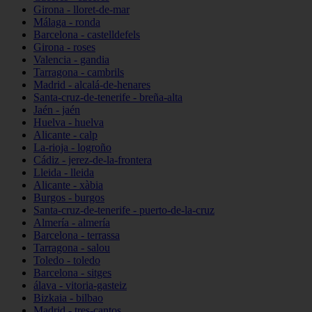
Girona - lloret-de-mar
Málaga - ronda
Barcelona - castelldefels
Girona - roses
Valencia - gandia
Tarragona - cambrils
Madrid - alcalá-de-henares
Santa-cruz-de-tenerife - breña-alta
Jaén - jaén
Huelva - huelva
Alicante - calp
La-rioja - logroño
Cádiz - jerez-de-la-frontera
Lleida - lleida
Alicante - xàbia
Burgos - burgos
Santa-cruz-de-tenerife - puerto-de-la-cruz
Almería - almería
Barcelona - terrassa
Tarragona - salou
Toledo - toledo
Barcelona - sitges
álava - vitoria-gasteiz
Bizkaia - bilbao
Madrid - tres-cantos