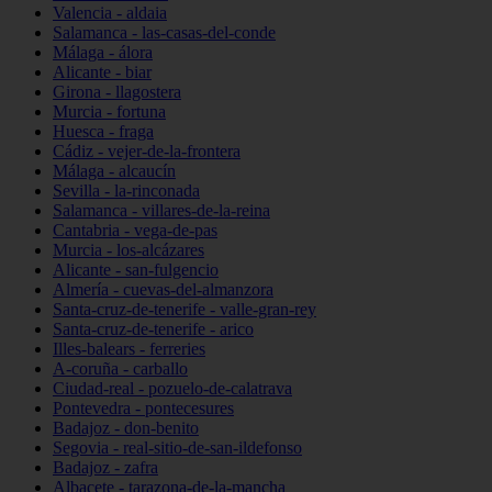
Valencia - aldaia
Salamanca - las-casas-del-conde
Málaga - álora
Alicante - biar
Girona - llagostera
Murcia - fortuna
Huesca - fraga
Cádiz - vejer-de-la-frontera
Málaga - alcaucín
Sevilla - la-rinconada
Salamanca - villares-de-la-reina
Cantabria - vega-de-pas
Murcia - los-alcázares
Alicante - san-fulgencio
Almería - cuevas-del-almanzora
Santa-cruz-de-tenerife - valle-gran-rey
Santa-cruz-de-tenerife - arico
Illes-balears - ferreries
A-coruña - carballo
Ciudad-real - pozuelo-de-calatrava
Pontevedra - pontecesures
Badajoz - don-benito
Segovia - real-sitio-de-san-ildefonso
Badajoz - zafra
Albacete - tarazona-de-la-mancha