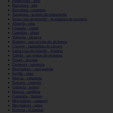
Pontevedra - arbo
Barcelona - teià
Barcelona - casserres
Tarragona - la-torre-de-fontaubella
Santa-cruz-de-tenerife - la-matanza-de-acentejo
Almería - enix
Granada - castril
Castellón - altura
Valencia - picanya
Badajoz - san-vicente-de-alcántara
Cáceres - malpartida-de-cáceres
Santa-cruz-de-tenerife - frontera
Toledo - las-ventas-de-retamosa
Teruel - alcorisa
Zaragoza - zaragoza
Illes-balears - maó-mahón
Sevilla - pilas
Murcia - cartagena
Navarra - castejón
Valencia - sedaví
Huesca - sariñena
Cantabria - limpias
Illes-balears - santanyí
Illes-balears - selva
Segovia - el-espinar