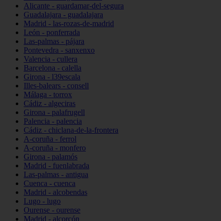
Alicante - guardamar-del-segura
Guadalajara - guadalajara
Madrid - las-rozas-de-madrid
León - ponferrada
Las-palmas - pájara
Pontevedra - sanxenxo
Valencia - cullera
Barcelona - calella
Girona - l39escala
Illes-balears - consell
Málaga - torrox
Cádiz - algeciras
Girona - palafrugell
Palencia - palencia
Cádiz - chiclana-de-la-frontera
A-coruña - ferrol
A-coruña - monfero
Girona - palamós
Madrid - fuenlabrada
Las-palmas - antigua
Cuenca - cuenca
Madrid - alcobendas
Lugo - lugo
Ourense - ourense
Madrid - alcorcón