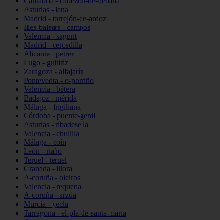
Cantabria - cabezón-de-liébana
Asturias - lena
Madrid - torrejón-de-ardoz
Illes-balears - campos
Valencia - sagunt
Madrid - cercedilla
Alicante - petrer
Lugo - guitiriz
Zaragoza - alfajarín
Pontevedra - o-porriño
Valencia - bétera
Badajoz - mérida
Málaga - frigiliana
Córdoba - puente-genil
Asturias - ribadesella
Valencia - chulilla
Málaga - coín
León - riaño
Teruel - teruel
Granada - illora
A-coruña - oleiros
Valencia - requena
A-coruña - arzúa
Murcia - yecla
Tarragona - el-pla-de-santa-maria