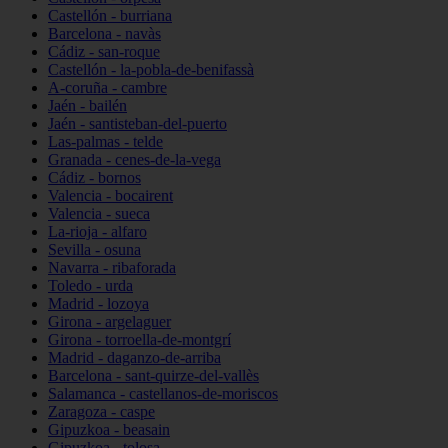
Castellón - burriana
Barcelona - navàs
Cádiz - san-roque
Castellón - la-pobla-de-benifassà
A-coruña - cambre
Jaén - bailén
Jaén - santisteban-del-puerto
Las-palmas - telde
Granada - cenes-de-la-vega
Cádiz - bornos
Valencia - bocairent
Valencia - sueca
La-rioja - alfaro
Sevilla - osuna
Navarra - ribaforada
Toledo - urda
Madrid - lozoya
Girona - argelaguer
Girona - torroella-de-montgrí
Madrid - daganzo-de-arriba
Barcelona - sant-quirze-del-vallès
Salamanca - castellanos-de-moriscos
Zaragoza - caspe
Gipuzkoa - beasain
Gipuzkoa - tolosa