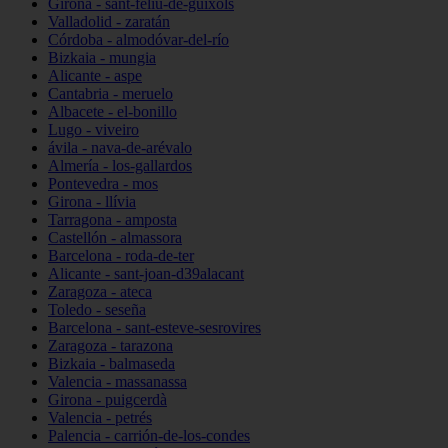
Girona - sant-feliu-de-guíxols
Valladolid - zaratán
Córdoba - almodóvar-del-río
Bizkaia - mungia
Alicante - aspe
Cantabria - meruelo
Albacete - el-bonillo
Lugo - viveiro
ávila - nava-de-arévalo
Almería - los-gallardos
Pontevedra - mos
Girona - llívia
Tarragona - amposta
Castellón - almassora
Barcelona - roda-de-ter
Alicante - sant-joan-d39alacant
Zaragoza - ateca
Toledo - seseña
Barcelona - sant-esteve-sesrovires
Zaragoza - tarazona
Bizkaia - balmaseda
Valencia - massanassa
Girona - puigcerdà
Valencia - petrés
Palencia - carrión-de-los-condes