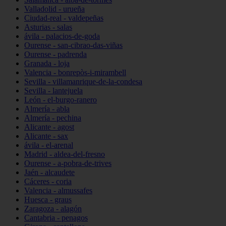
Valladolid - urueña
Ciudad-real - valdepeñas
Asturias - salas
ávila - palacios-de-goda
Ourense - san-cibrao-das-viñas
Ourense - padrenda
Granada - loja
Valencia - bonrepòs-i-mirambell
Sevilla - villamanrique-de-la-condesa
Sevilla - lantejuela
León - el-burgo-ranero
Almería - abla
Almería - pechina
Alicante - agost
Alicante - sax
ávila - el-arenal
Madrid - aldea-del-fresno
Ourense - a-pobra-de-trives
Jaén - alcaudete
Cáceres - coria
Valencia - almussafes
Huesca - graus
Zaragoza - alagón
Cantabria - penagos