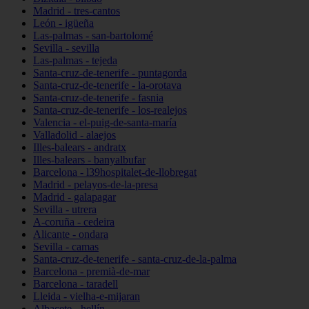
Madrid - tres-cantos
León - igüeña
Las-palmas - san-bartolomé
Sevilla - sevilla
Las-palmas - tejeda
Santa-cruz-de-tenerife - puntagorda
Santa-cruz-de-tenerife - la-orotava
Santa-cruz-de-tenerife - fasnia
Santa-cruz-de-tenerife - los-realejos
Valencia - el-puig-de-santa-maría
Valladolid - alaejos
Illes-balears - andratx
Illes-balears - banyalbufar
Barcelona - l39hospitalet-de-llobregat
Madrid - pelayos-de-la-presa
Madrid - galapagar
Sevilla - utrera
A-coruña - cedeira
Alicante - ondara
Sevilla - camas
Santa-cruz-de-tenerife - santa-cruz-de-la-palma
Barcelona - premià-de-mar
Barcelona - taradell
Lleida - vielha-e-mijaran
Albacete - hellín