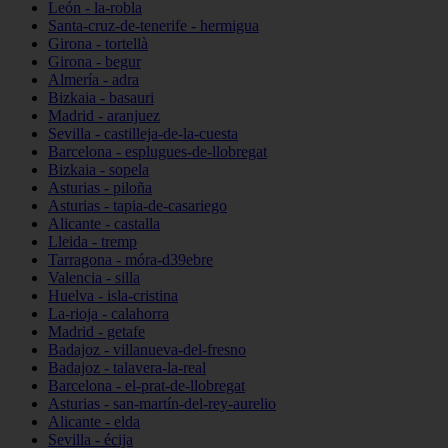
León - la-robla
Santa-cruz-de-tenerife - hermigua
Girona - tortellà
Girona - begur
Almería - adra
Bizkaia - basauri
Madrid - aranjuez
Sevilla - castilleja-de-la-cuesta
Barcelona - esplugues-de-llobregat
Bizkaia - sopela
Asturias - piloña
Asturias - tapia-de-casariego
Alicante - castalla
Lleida - tremp
Tarragona - móra-d39ebre
Valencia - silla
Huelva - isla-cristina
La-rioja - calahorra
Madrid - getafe
Badajoz - villanueva-del-fresno
Badajoz - talavera-la-real
Barcelona - el-prat-de-llobregat
Asturias - san-martín-del-rey-aurelio
Alicante - elda
Sevilla - écija