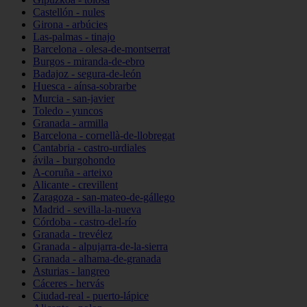
Castellón - nules
Girona - arbúcies
Las-palmas - tinajo
Barcelona - olesa-de-montserrat
Burgos - miranda-de-ebro
Badajoz - segura-de-león
Huesca - aínsa-sobrarbe
Murcia - san-javier
Toledo - yuncos
Granada - armilla
Barcelona - cornellà-de-llobregat
Cantabria - castro-urdiales
ávila - burgohondo
A-coruña - arteixo
Alicante - crevillent
Zaragoza - san-mateo-de-gállego
Madrid - sevilla-la-nueva
Córdoba - castro-del-río
Granada - trevélez
Granada - alpujarra-de-la-sierra
Granada - alhama-de-granada
Asturias - langreo
Cáceres - hervás
Ciudad-real - puerto-lápice