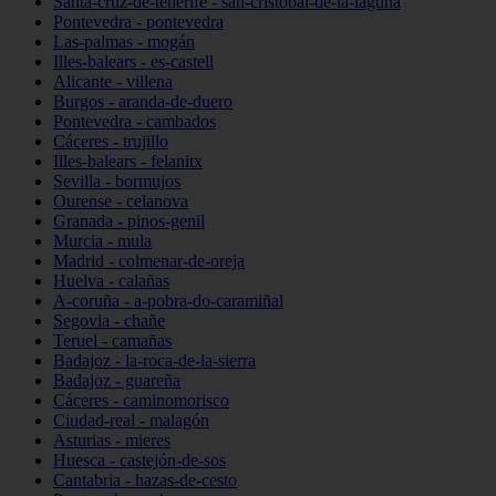
Santa-cruz-de-tenerife - san-cristóbal-de-la-laguna
Pontevedra - pontevedra
Las-palmas - mogán
Illes-balears - es-castell
Alicante - villena
Burgos - aranda-de-duero
Pontevedra - cambados
Cáceres - trujillo
Illes-balears - felanitx
Sevilla - bormujos
Ourense - celanova
Granada - pinos-genil
Murcia - mula
Madrid - colmenar-de-oreja
Huelva - calañas
A-coruña - a-pobra-do-caramiñal
Segovia - chañe
Teruel - camañas
Badajoz - la-roca-de-la-sierra
Badajoz - guareña
Cáceres - caminomorisco
Ciudad-real - malagón
Asturias - mieres
Huesca - castejón-de-sos
Cantabria - hazas-de-cesto