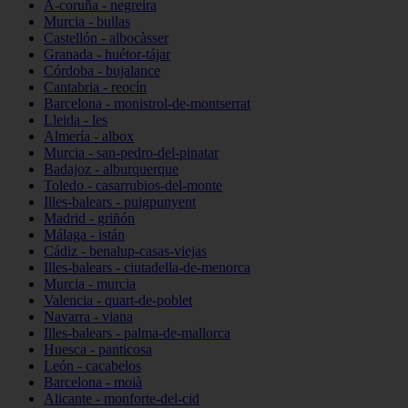
A-coruña - negreira
Murcia - bullas
Castellón - albocàsser
Granada - huétor-tájar
Córdoba - bujalance
Cantabria - reocín
Barcelona - monistrol-de-montserrat
Lleida - les
Almería - albox
Murcia - san-pedro-del-pinatar
Badajoz - alburquerque
Toledo - casarrubios-del-monte
Illes-balears - puigpunyent
Madrid - griñón
Málaga - istán
Cádiz - benalup-casas-viejas
Illes-balears - ciutadella-de-menorca
Murcia - murcia
Valencia - quart-de-poblet
Navarra - viana
Illes-balears - palma-de-mallorca
Huesca - panticosa
León - cacabelos
Barcelona - moià
Alicante - monforte-del-cid