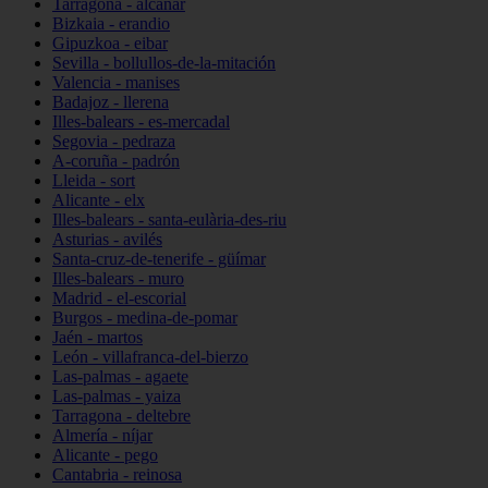
Tarragona - alcanar
Bizkaia - erandio
Gipuzkoa - eibar
Sevilla - bollullos-de-la-mitación
Valencia - manises
Badajoz - llerena
Illes-balears - es-mercadal
Segovia - pedraza
A-coruña - padrón
Lleida - sort
Alicante - elx
Illes-balears - santa-eulària-des-riu
Asturias - avilés
Santa-cruz-de-tenerife - güímar
Illes-balears - muro
Madrid - el-escorial
Burgos - medina-de-pomar
Jaén - martos
León - villafranca-del-bierzo
Las-palmas - agaete
Las-palmas - yaiza
Tarragona - deltebre
Almería - níjar
Alicante - pego
Cantabria - reinosa