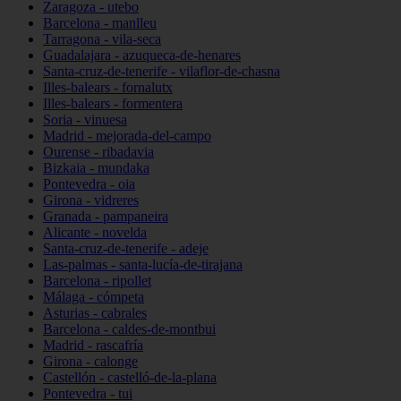
Zaragoza - utebo
Barcelona - manlleu
Tarragona - vila-seca
Guadalajara - azuqueca-de-henares
Santa-cruz-de-tenerife - vilaflor-de-chasna
Illes-balears - fornalutx
Illes-balears - formentera
Soria - vinuesa
Madrid - mejorada-del-campo
Ourense - ribadavia
Bizkaia - mundaka
Pontevedra - oia
Girona - vidreres
Granada - pampaneira
Alicante - novelda
Santa-cruz-de-tenerife - adeje
Las-palmas - santa-lucía-de-tirajana
Barcelona - ripollet
Málaga - cómpeta
Asturias - cabrales
Barcelona - caldes-de-montbui
Madrid - rascafría
Girona - calonge
Castellón - castelló-de-la-plana
Pontevedra - tui