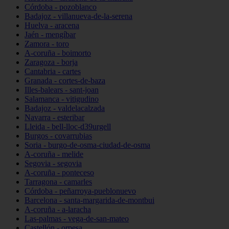
Córdoba - pozoblanco
Badajoz - villanueva-de-la-serena
Huelva - aracena
Jaén - mengíbar
Zamora - toro
A-coruña - boimorto
Zaragoza - borja
Cantabria - cartes
Granada - cortes-de-baza
Illes-balears - sant-joan
Salamanca - vitigudino
Badajoz - valdelacalzada
Navarra - esteribar
Lleida - bell-lloc-d39urgell
Burgos - covarrubias
Soria - burgo-de-osma-ciudad-de-osma
A-coruña - melide
Segovia - segovia
A-coruña - ponteceso
Tarragona - camarles
Córdoba - peñarroya-pueblonuevo
Barcelona - santa-margarida-de-montbui
A-coruña - a-laracha
Las-palmas - vega-de-san-mateo
Castellón - orpesa