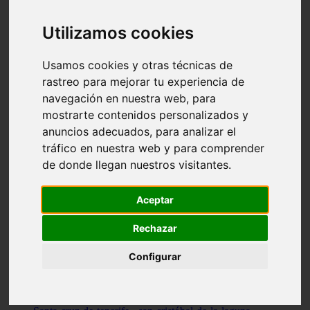
Illes-balears - capdepera
Valencia - valencia
Utilizamos cookies
Málaga - nerja
Girona - blanes
A-coruña - santiago-de-compostela
Usamos cookies y otras técnicas de
Málaga - marbella
rastreo para mejorar tu experiencia de
Tarragona - tarragona
navegación en nuestra web, para
Asturias - gijón
Girona - figueres
mostrarte contenidos personalizados y
Alicante - santa-pola
anuncios adecuados, para analizar el
Madrid - leganés
tráfico en nuestra web y para comprender
Almería - roquetas-de-mar
Girona - tossa-de-mar
de donde llegan nuestros visitantes.
Barcelona - sant-cugat-del-vallès
Alicante - l39alfàs-del-pi
Barcelona - vilanova-i-la-geltrú
Aceptar
Illes-balears - alcúdia
Castellón - peñíscola
Rechazar
Barcelona - mataró
ávila - ávila
Configurar
Illes-balears - sant-antoni-de-portmany
Illes-balears - sant-josep-de-sa-talaia
Tarragona - reus
Barcelona - badalona