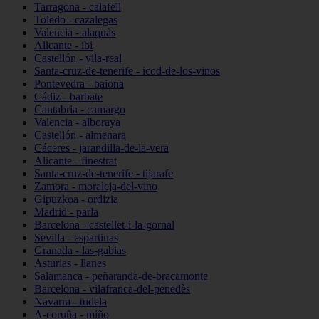
Tarragona - calafell
Toledo - cazalegas
Valencia - alaquàs
Alicante - ibi
Castellón - vila-real
Santa-cruz-de-tenerife - icod-de-los-vinos
Pontevedra - baiona
Cádiz - barbate
Cantabria - camargo
Valencia - alboraya
Castellón - almenara
Cáceres - jarandilla-de-la-vera
Alicante - finestrat
Santa-cruz-de-tenerife - tijarafe
Zamora - moraleja-del-vino
Gipuzkoa - ordizia
Madrid - parla
Barcelona - castellet-i-la-gornal
Sevilla - espartinas
Granada - las-gabias
Asturias - llanes
Salamanca - peñaranda-de-bracamonte
Barcelona - vilafranca-del-penedès
Navarra - tudela
A-coruña - miño