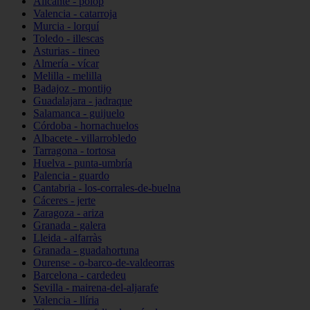
Alicante - polop
Valencia - catarroja
Murcia - lorquí
Toledo - illescas
Asturias - tineo
Almería - vícar
Melilla - melilla
Badajoz - montijo
Guadalajara - jadraque
Salamanca - guijuelo
Córdoba - hornachuelos
Albacete - villarrobledo
Tarragona - tortosa
Huelva - punta-umbría
Palencia - guardo
Cantabria - los-corrales-de-buelna
Cáceres - jerte
Zaragoza - ariza
Granada - galera
Lleida - alfarràs
Granada - guadahortuna
Ourense - o-barco-de-valdeorras
Barcelona - cardedeu
Sevilla - mairena-del-aljarafe
Valencia - llíria