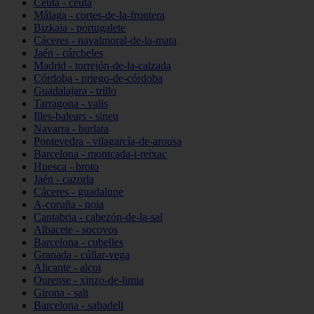
Ceuta - ceuta
Málaga - cortes-de-la-frontera
Bizkaia - portugalete
Cáceres - navalmoral-de-la-mata
Jaén - cárcheles
Madrid - torrejón-de-la-calzada
Córdoba - priego-de-córdoba
Guadalajara - trillo
Tarragona - valls
Illes-balears - sineu
Navarra - burlata
Pontevedra - vilagarcía-de-arousa
Barcelona - montcada-i-reixac
Huesca - broto
Jaén - cazorla
Cáceres - guadalupe
A-coruña - noia
Cantabria - cabezón-de-la-sal
Albacete - socovos
Barcelona - cubelles
Granada - cúllar-vega
Alicante - alcoi
Ourense - xinzo-de-limia
Girona - salt
Barcelona - sabadell