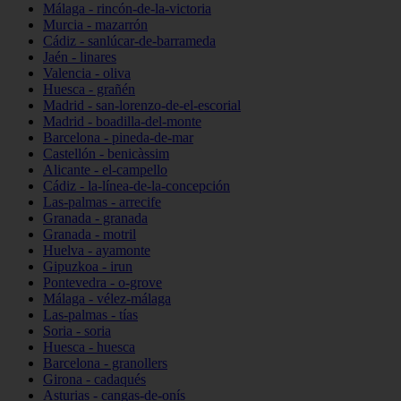
Málaga - rincón-de-la-victoria
Murcia - mazarrón
Cádiz - sanlúcar-de-barrameda
Jaén - linares
Valencia - oliva
Huesca - grañén
Madrid - san-lorenzo-de-el-escorial
Madrid - boadilla-del-monte
Barcelona - pineda-de-mar
Castellón - benicàssim
Alicante - el-campello
Cádiz - la-línea-de-la-concepción
Las-palmas - arrecife
Granada - granada
Granada - motril
Huelva - ayamonte
Gipuzkoa - irun
Pontevedra - o-grove
Málaga - vélez-málaga
Las-palmas - tías
Soria - soria
Huesca - huesca
Barcelona - granollers
Girona - cadaqués
Asturias - cangas-de-onís