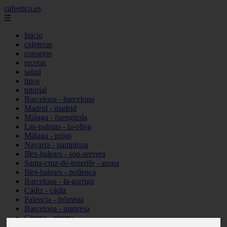
cafeetico.es
☰
Inicio
cafeteras
consejos
recetas
salud
tipos
tutorial
Barcelona - barcelona
Madrid - madrid
Málaga - fuengirola
Las-palmas - la-oliva
Málaga - mijas
Navarra - pamplona
Illes-balears - son-servera
Santa-cruz-de-tenerife - arona
Illes-balears - pollença
Barcelona - la-garriga
Cádiz - cádiz
Palencia - frómista
Barcelona - manresa
Girona - girona
Castellón - vinaròs