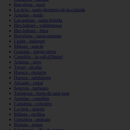
Barcelona - gavà
La-rioja - santo-domingo-de-la-calzada
Asturias - grado
Las-palmas - santa-brígida
Illes-balears - valldemossa
Illes-balears - ibiza
Barcelona - santa-susanna
Lleida - balaguer
Málaga - gaucín
Granada - güejar-sierra
Castellón - la-vall-d39uixó
Asturias - siero
Teruel - alcañiz
Huesca - monzón
Huesca - sabiñánigo
Alicante - catral
Segovia - turégano
Tarragona - horta-de-sant-joan
Asturias - castrillón
Cantabria - colindres
La-rioja - arnedo
Málaga - mollina
Gipuzkoa - andoain
Bizkaia - sestao
Salamanca - alba-de-tormes