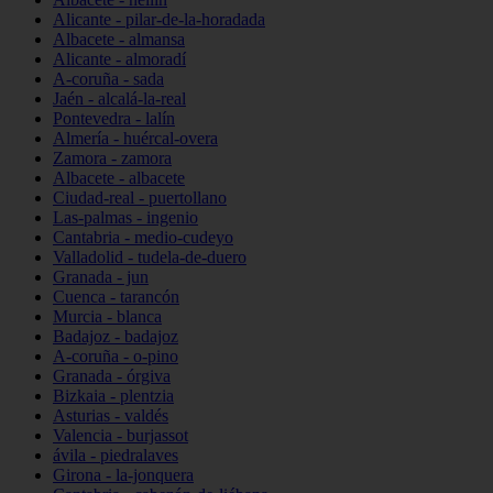
Alicante - pilar-de-la-horadada
Albacete - almansa
Alicante - almoradí
A-coruña - sada
Jaén - alcalá-la-real
Pontevedra - lalín
Almería - huércal-overa
Zamora - zamora
Albacete - albacete
Ciudad-real - puertollano
Las-palmas - ingenio
Cantabria - medio-cudeyo
Valladolid - tudela-de-duero
Granada - jun
Cuenca - tarancón
Murcia - blanca
Badajoz - badajoz
A-coruña - o-pino
Granada - órgiva
Bizkaia - plentzia
Asturias - valdés
Valencia - burjassot
ávila - piedralaves
Girona - la-jonquera