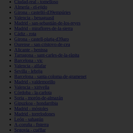
Ciudad-real - tomelloso
Almería - el-ejido
Girona - castelló-d39empúries
Valencia - benaguasil
Madrid - san-sebastián-de-los-reyes
Madrid - miraflores-de-la-sierra
Cádiz - rota
Girona - castell-platja-d39aro
Ourense - san-cristovo-de-cea
Alicante - benissa
Tarragona - sant-carles-de-la-ràpita
Barcelona - vic
Valencia - alfafar
Sevilla - lebrija
Barcelona - santa-coloma-de-gramenet
Madrid - valdemorillo
Valencia - xirivella
Córdoba - la-carlota
Soria - morón-de-almazán
Gipuzkoa - hondarribia
Madrid - móstoles
Madrid - torrelodones
León - sahagún
A-coruña - fisterra
Segovia - cuéllar