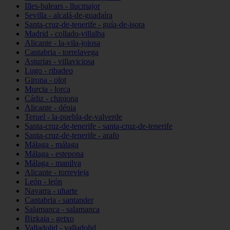
Illes-balears - llucmajor
Sevilla - alcalá-de-guadaíra
Santa-cruz-de-tenerife - guía-de-isora
Madrid - collado-villalba
Alicante - la-vila-joiosa
Cantabria - torrelavega
Asturias - villaviciosa
Lugo - ribadeo
Girona - olot
Murcia - lorca
Cádiz - chipiona
Alicante - dénia
Teruel - la-puebla-de-valverde
Santa-cruz-de-tenerife - santa-cruz-de-tenerife
Santa-cruz-de-tenerife - arafo
Málaga - málaga
Málaga - estepona
Málaga - manilva
Alicante - torrevieja
León - león
Navarra - uharte
Cantabria - santander
Salamanca - salamanca
Bizkaia - getxo
Valladolid - valladolid