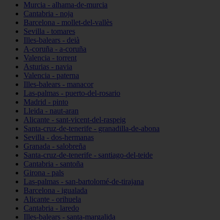
Murcia - alhama-de-murcia
Cantabria - noja
Barcelona - mollet-del-vallès
Sevilla - tomares
Illes-balears - deià
A-coruña - a-coruña
Valencia - torrent
Asturias - navia
Valencia - paterna
Illes-balears - manacor
Las-palmas - puerto-del-rosario
Madrid - pinto
Lleida - naut-aran
Alicante - sant-vicent-del-raspeig
Santa-cruz-de-tenerife - granadilla-de-abona
Sevilla - dos-hermanas
Granada - salobreña
Santa-cruz-de-tenerife - santiago-del-teide
Cantabria - santoña
Girona - pals
Las-palmas - san-bartolomé-de-tirajana
Barcelona - igualada
Alicante - orihuela
Cantabria - laredo
Illes-balears - santa-margalida