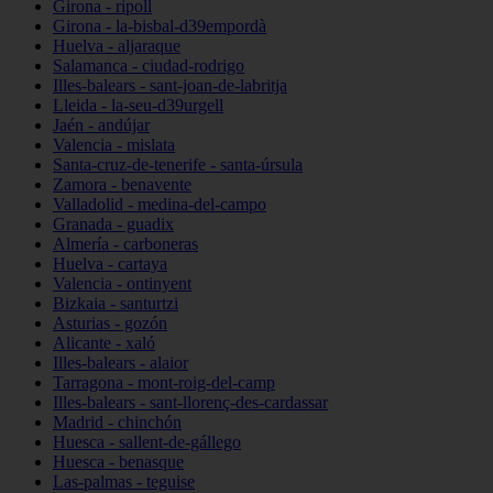
Girona - ripoll
Girona - la-bisbal-d39empordà
Huelva - aljaraque
Salamanca - ciudad-rodrigo
Illes-balears - sant-joan-de-labritja
Lleida - la-seu-d39urgell
Jaén - andújar
Valencia - mislata
Santa-cruz-de-tenerife - santa-úrsula
Zamora - benavente
Valladolid - medina-del-campo
Granada - guadix
Almería - carboneras
Huelva - cartaya
Valencia - ontinyent
Bizkaia - santurtzi
Asturias - gozón
Alicante - xaló
Illes-balears - alaior
Tarragona - mont-roig-del-camp
Illes-balears - sant-llorenç-des-cardassar
Madrid - chinchón
Huesca - sallent-de-gállego
Huesca - benasque
Las-palmas - teguise