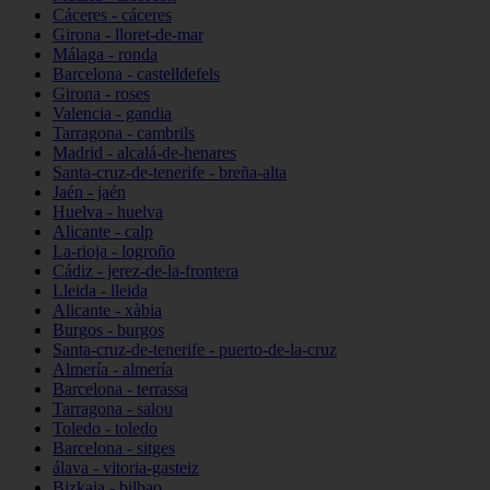
Cáceres - cáceres
Girona - lloret-de-mar
Málaga - ronda
Barcelona - castelldefels
Girona - roses
Valencia - gandia
Tarragona - cambrils
Madrid - alcalá-de-henares
Santa-cruz-de-tenerife - breña-alta
Jaén - jaén
Huelva - huelva
Alicante - calp
La-rioja - logroño
Cádiz - jerez-de-la-frontera
Lleida - lleida
Alicante - xàbia
Burgos - burgos
Santa-cruz-de-tenerife - puerto-de-la-cruz
Almería - almería
Barcelona - terrassa
Tarragona - salou
Toledo - toledo
Barcelona - sitges
álava - vitoria-gasteiz
Bizkaia - bilbao