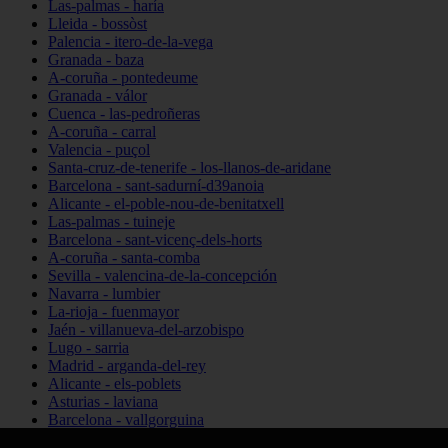
Las-palmas - haría
Lleida - bossòst
Palencia - itero-de-la-vega
Granada - baza
A-coruña - pontedeume
Granada - válor
Cuenca - las-pedroñeras
A-coruña - carral
Valencia - puçol
Santa-cruz-de-tenerife - los-llanos-de-aridane
Barcelona - sant-sadurní-d39anoia
Alicante - el-poble-nou-de-benitatxell
Las-palmas - tuineje
Barcelona - sant-vicenç-dels-horts
A-coruña - santa-comba
Sevilla - valencina-de-la-concepción
Navarra - lumbier
La-rioja - fuenmayor
Jaén - villanueva-del-arzobispo
Lugo - sarria
Madrid - arganda-del-rey
Alicante - els-poblets
Asturias - laviana
Barcelona - vallgorguina
Cantabria - santillana-del-mar