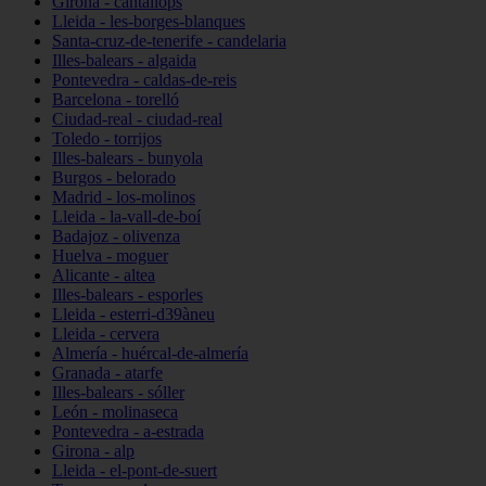
Girona - cantallops
Lleida - les-borges-blanques
Santa-cruz-de-tenerife - candelaria
Illes-balears - algaida
Pontevedra - caldas-de-reis
Barcelona - torelló
Ciudad-real - ciudad-real
Toledo - torrijos
Illes-balears - bunyola
Burgos - belorado
Madrid - los-molinos
Lleida - la-vall-de-boí
Badajoz - olivenza
Huelva - moguer
Alicante - altea
Illes-balears - esporles
Lleida - esterri-d39àneu
Lleida - cervera
Almería - huércal-de-almería
Granada - atarfe
Illes-balears - sóller
León - molinaseca
Pontevedra - a-estrada
Girona - alp
Lleida - el-pont-de-suert