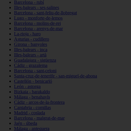
Barcelona - rubí
Illes-balears - ses-salines
Barcelona - sant-feliu-de-llobregat
Lugo - monforte-de-lemos
Barcelona - molins-de-rei
Barcelona - arenys-de-mar
La-rioja - haro
Asturias - cudillero
Girona - banyoles
Illes-balears - inca
Illes-balears - artà
Guadalajara - sigüenza
Cádiz - grazalema
Barcelona - sant-celoni
Santa-cruz-de-tenerife - san-miguel-de-abona
Castellón - benicarló
León - astorga
Bizkaia - barakaldo
Málaga - benahavís
Cádiz - arcos-de-la-frontera
Cantabria - comillas
Madrid - coslada
Barcelona - malgrat-de-mar
Jaén - úbeda
Málaga - antequera