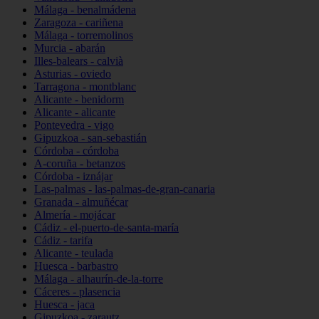
Málaga - benalmádena
Zaragoza - cariñena
Málaga - torremolinos
Murcia - abarán
Illes-balears - calvià
Asturias - oviedo
Tarragona - montblanc
Alicante - benidorm
Alicante - alicante
Pontevedra - vigo
Gipuzkoa - san-sebastián
Córdoba - córdoba
A-coruña - betanzos
Córdoba - iznájar
Las-palmas - las-palmas-de-gran-canaria
Granada - almuñécar
Almería - mojácar
Cádiz - el-puerto-de-santa-maría
Cádiz - tarifa
Alicante - teulada
Huesca - barbastro
Málaga - alhaurín-de-la-torre
Cáceres - plasencia
Huesca - jaca
Gipuzkoa - zarautz