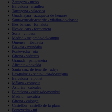
Zaragoza - utebo
Barcelona - manlleu
Tarragona - vila-seca
Guadalajara - azuqueca-de-henares
Santa-cruz-de-tenerife - vilaflor-de-chasna
Illes-balears - fornalutx
Illes-balears - formentera
Soria - vinuesa
Madrid - mejorada-del-campo
Ourense - ribadavia
Bizkaia - mundaka
Pontevedra - oia
Girona - vidreres
Granada - pampaneira
Alicante - novelda
Santa-cruz-de-tenerife - adeje
Las-palmas - santa-lucía-de-tirajana
Barcelona - ripollet
Málaga - cómpeta
Asturias - cabrales
Barcelona - caldes-de-montbui
Madrid - rascafría
Girona - calonge
Castellón - castelló-de-la-plana
Pontevedra - tui