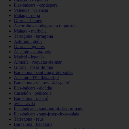
Illes-balears - capdepera
Valencia - valencia
Málaga - nerja
Girona - blanes
A-coruña - santiago-de-compostela
Málaga - marbella
Tarragona - tarragona
Asturias - gijón
Girona - figueres
Alicante - santa-pola
Madrid - leganés
Almería - roquetas-de-mar
Girona - tossa-de-mar
Barcelona - sant-cugat-del-vallès
Alicante - l39alfàs-del-pi
Barcelona - vilanova-i-la-geltrú
Illes-balears - alcúdia
Castellón - peñíscola
Barcelona - mataró
ávila - ávila
Illes-balears - sant-antoni-de-portmany
Illes-balears - sant-josep-de-sa-talaia
Tarragona - reus
Barcelona - badalona