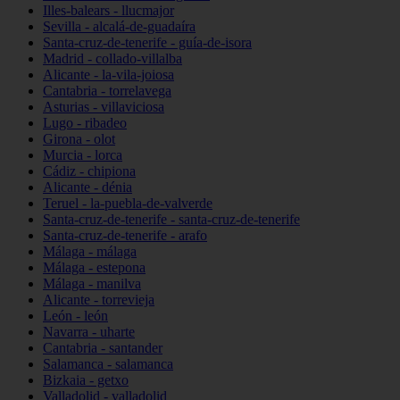
Illes-balears - llucmajor
Sevilla - alcalá-de-guadaíra
Santa-cruz-de-tenerife - guía-de-isora
Madrid - collado-villalba
Alicante - la-vila-joiosa
Cantabria - torrelavega
Asturias - villaviciosa
Lugo - ribadeo
Girona - olot
Murcia - lorca
Cádiz - chipiona
Alicante - dénia
Teruel - la-puebla-de-valverde
Santa-cruz-de-tenerife - santa-cruz-de-tenerife
Santa-cruz-de-tenerife - arafo
Málaga - málaga
Málaga - estepona
Málaga - manilva
Alicante - torrevieja
León - león
Navarra - uharte
Cantabria - santander
Salamanca - salamanca
Bizkaia - getxo
Valladolid - valladolid