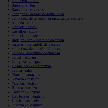
Pontevedra - arbo
Barcelona - teià
Barcelona - casserres
Tarragona - la-torre-de-fontaubella
Santa-cruz-de-tenerife - la-matanza-de-acentejo
Almería - enix
Granada - castril
Castellón - altura
Valencia - picanya
Badajoz - san-vicente-de-alcántara
Cáceres - malpartida-de-cáceres
Santa-cruz-de-tenerife - frontera
Toledo - las-ventas-de-retamosa
Teruel - alcorisa
Zaragoza - zaragoza
Illes-balears - maó-mahón
Sevilla - pilas
Murcia - cartagena
Navarra - castejón
Valencia - sedaví
Huesca - sariñena
Cantabria - limpias
Illes-balears - santanyí
Illes-balears - selva
Segovia - el-espinar