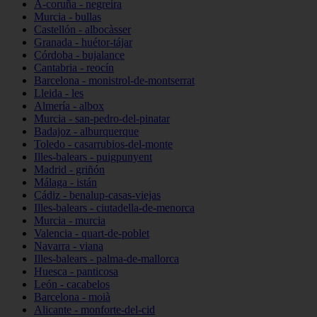
A-coruña - negreira
Murcia - bullas
Castellón - albocàsser
Granada - huétor-tájar
Córdoba - bujalance
Cantabria - reocín
Barcelona - monistrol-de-montserrat
Lleida - les
Almería - albox
Murcia - san-pedro-del-pinatar
Badajoz - alburquerque
Toledo - casarrubios-del-monte
Illes-balears - puigpunyent
Madrid - griñón
Málaga - istán
Cádiz - benalup-casas-viejas
Illes-balears - ciutadella-de-menorca
Murcia - murcia
Valencia - quart-de-poblet
Navarra - viana
Illes-balears - palma-de-mallorca
Huesca - panticosa
León - cacabelos
Barcelona - moià
Alicante - monforte-del-cid