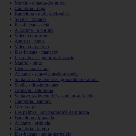
Murcia - alhama-de-murcia
Cantabria - noja
Barcelona - mollet-del-vallès
Sevilla - tomares
Illes-balears - deià
A-coruña - a-coruña
Valencia - torrent
Asturias - navia
Valencia - paterna
Illes-balears - manacor
Las-palmas - puerto-del-rosario
Madrid - pinto
Lleida - naut-aran
Alicante - sant-vicent-del-raspeig
Santa-cruz-de-tenerife - granadilla-de-abona
Sevilla - dos-hermanas
Granada - salobreña
Santa-cruz-de-tenerife - santiago-del-teide
Cantabria - santoña
Girona - pals
Las-palmas - san-bartolomé-de-tirajana
Barcelona - igualada
Alicante - orihuela
Cantabria - laredo
Illes-balears - santa-margalida