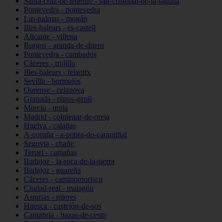
Santa-cruz-de-tenerife - san-cristóbal-de-la-laguna
Pontevedra - pontevedra
Las-palmas - mogán
Illes-balears - es-castell
Alicante - villena
Burgos - aranda-de-duero
Pontevedra - cambados
Cáceres - trujillo
Illes-balears - felanitx
Sevilla - bormujos
Ourense - celanova
Granada - pinos-genil
Murcia - mula
Madrid - colmenar-de-oreja
Huelva - calañas
A-coruña - a-pobra-do-caramiñal
Segovia - chañe
Teruel - camañas
Badajoz - la-roca-de-la-sierra
Badajoz - guareña
Cáceres - caminomorisco
Ciudad-real - malagón
Asturias - mieres
Huesca - castejón-de-sos
Cantabria - hazas-de-cesto