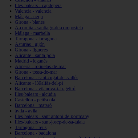
Illes-balears - capdepera
Valencia - valencia
Málaga - nerja
Girona - blanes
A-coruña - santiago-de-compostela
Málaga - marbella
Tarragona - tarragona
Asturias - gijón
Girona - figueres
Alicante - santa-pola
Madrid - leganés
Almería - roquetas-de-mar
Girona - tossa-de-mar
Barcelona - sant-cugat-del-vallès
Alicante - l39alfàs-del-pi
Barcelona - vilanova-i-la-geltrú
Illes-balears - alcúdia
Castellón - peñíscola
Barcelona - mataró
ávila - ávila
Illes-balears - sant-antoni-de-portmany
Illes-balears - sant-josep-de-sa-talaia
Tarragona - reus
Barcelona - badalona