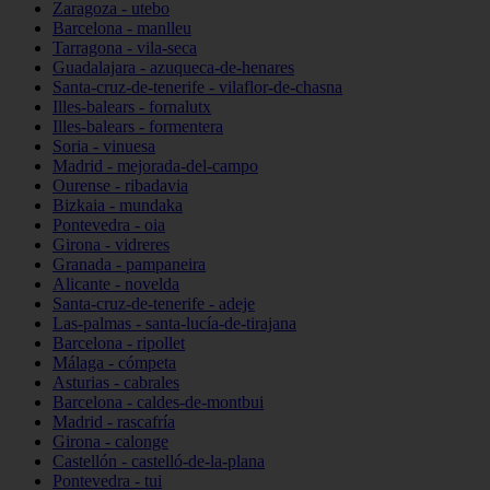
Zaragoza - utebo
Barcelona - manlleu
Tarragona - vila-seca
Guadalajara - azuqueca-de-henares
Santa-cruz-de-tenerife - vilaflor-de-chasna
Illes-balears - fornalutx
Illes-balears - formentera
Soria - vinuesa
Madrid - mejorada-del-campo
Ourense - ribadavia
Bizkaia - mundaka
Pontevedra - oia
Girona - vidreres
Granada - pampaneira
Alicante - novelda
Santa-cruz-de-tenerife - adeje
Las-palmas - santa-lucía-de-tirajana
Barcelona - ripollet
Málaga - cómpeta
Asturias - cabrales
Barcelona - caldes-de-montbui
Madrid - rascafría
Girona - calonge
Castellón - castelló-de-la-plana
Pontevedra - tui