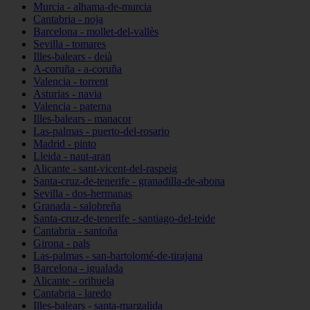
Murcia - alhama-de-murcia
Cantabria - noja
Barcelona - mollet-del-vallès
Sevilla - tomares
Illes-balears - deià
A-coruña - a-coruña
Valencia - torrent
Asturias - navia
Valencia - paterna
Illes-balears - manacor
Las-palmas - puerto-del-rosario
Madrid - pinto
Lleida - naut-aran
Alicante - sant-vicent-del-raspeig
Santa-cruz-de-tenerife - granadilla-de-abona
Sevilla - dos-hermanas
Granada - salobreña
Santa-cruz-de-tenerife - santiago-del-teide
Cantabria - santoña
Girona - pals
Las-palmas - san-bartolomé-de-tirajana
Barcelona - igualada
Alicante - orihuela
Cantabria - laredo
Illes-balears - santa-margalida