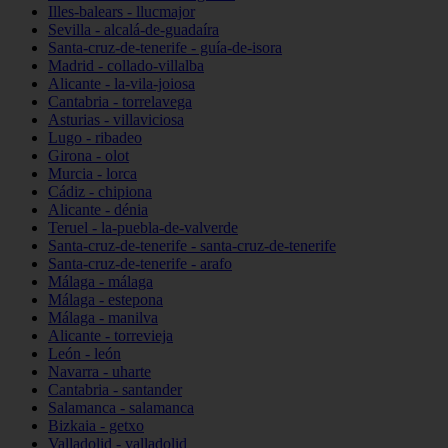
Illes-balears - llucmajor
Sevilla - alcalá-de-guadaíra
Santa-cruz-de-tenerife - guía-de-isora
Madrid - collado-villalba
Alicante - la-vila-joiosa
Cantabria - torrelavega
Asturias - villaviciosa
Lugo - ribadeo
Girona - olot
Murcia - lorca
Cádiz - chipiona
Alicante - dénia
Teruel - la-puebla-de-valverde
Santa-cruz-de-tenerife - santa-cruz-de-tenerife
Santa-cruz-de-tenerife - arafo
Málaga - málaga
Málaga - estepona
Málaga - manilva
Alicante - torrevieja
León - león
Navarra - uharte
Cantabria - santander
Salamanca - salamanca
Bizkaia - getxo
Valladolid - valladolid