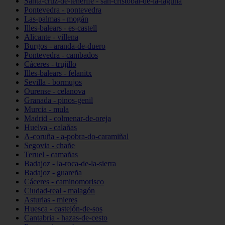
Santa-cruz-de-tenerife - san-cristóbal-de-la-laguna
Pontevedra - pontevedra
Las-palmas - mogán
Illes-balears - es-castell
Alicante - villena
Burgos - aranda-de-duero
Pontevedra - cambados
Cáceres - trujillo
Illes-balears - felanitx
Sevilla - bormujos
Ourense - celanova
Granada - pinos-genil
Murcia - mula
Madrid - colmenar-de-oreja
Huelva - calañas
A-coruña - a-pobra-do-caramiñal
Segovia - chañe
Teruel - camañas
Badajoz - la-roca-de-la-sierra
Badajoz - guareña
Cáceres - caminomorisco
Ciudad-real - malagón
Asturias - mieres
Huesca - castejón-de-sos
Cantabria - hazas-de-cesto