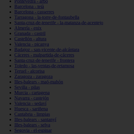
Pontevedra - arbo
Barcelona - teià
Barcelona - casserres
Tarragona - la-torre-de-fontaubella
Santa-cruz-de-tenerife - la-matanza-de-acentejo
Almería - enix
Granada - castril
Castellón - altura
Valencia - picanya
Badajoz - san-vicente-de-alcántara
Cáceres - malpartida-de-cáceres
Santa-cruz-de-tenerife - frontera
Toledo - las-ventas-de-retamosa
Teruel - alcorisa
Zaragoza - zaragoza
Illes-balears - maó-mahón
Sevilla - pilas
Murcia - cartagena
Navarra - castejón
Valencia - sedaví
Huesca - sariñena
Cantabria - limpias
Illes-balears - santanyí
Illes-balears - selva
Segovia - el-espinar