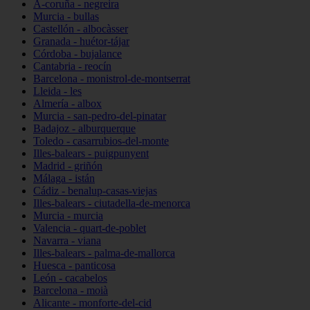
A-coruña - negreira
Murcia - bullas
Castellón - albocàsser
Granada - huétor-tájar
Córdoba - bujalance
Cantabria - reocín
Barcelona - monistrol-de-montserrat
Lleida - les
Almería - albox
Murcia - san-pedro-del-pinatar
Badajoz - alburquerque
Toledo - casarrubios-del-monte
Illes-balears - puigpunyent
Madrid - griñón
Málaga - istán
Cádiz - benalup-casas-viejas
Illes-balears - ciutadella-de-menorca
Murcia - murcia
Valencia - quart-de-poblet
Navarra - viana
Illes-balears - palma-de-mallorca
Huesca - panticosa
León - cacabelos
Barcelona - moià
Alicante - monforte-del-cid