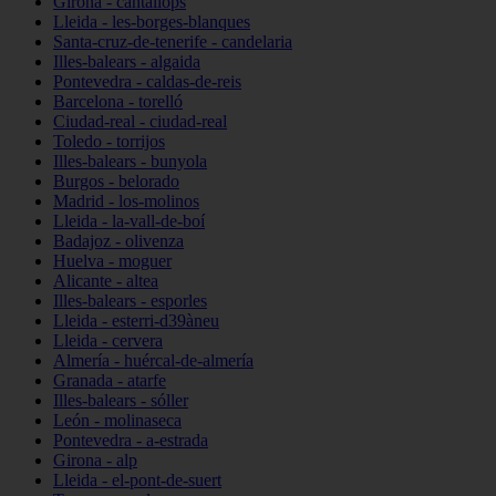
Girona - cantallops
Lleida - les-borges-blanques
Santa-cruz-de-tenerife - candelaria
Illes-balears - algaida
Pontevedra - caldas-de-reis
Barcelona - torelló
Ciudad-real - ciudad-real
Toledo - torrijos
Illes-balears - bunyola
Burgos - belorado
Madrid - los-molinos
Lleida - la-vall-de-boí
Badajoz - olivenza
Huelva - moguer
Alicante - altea
Illes-balears - esporles
Lleida - esterri-d39àneu
Lleida - cervera
Almería - huércal-de-almería
Granada - atarfe
Illes-balears - sóller
León - molinaseca
Pontevedra - a-estrada
Girona - alp
Lleida - el-pont-de-suert