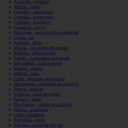
A-coruña - negreira
Murcia - bullas
Castellón - albocàsser
Granada - huétor-tájar
Córdoba - bujalance
Cantabria - reocín
Barcelona - monistrol-de-montserrat
Lleida - les
Almería - albox
Murcia - san-pedro-del-pinatar
Badajoz - alburquerque
Toledo - casarrubios-del-monte
Illes-balears - puigpunyent
Madrid - griñón
Málaga - istán
Cádiz - benalup-casas-viejas
Illes-balears - ciutadella-de-menorca
Murcia - murcia
Valencia - quart-de-poblet
Navarra - viana
Illes-balears - palma-de-mallorca
Huesca - panticosa
León - cacabelos
Barcelona - moià
Alicante - monforte-del-cid