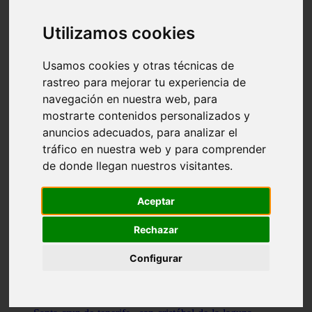
Illes-balears - capdepera
Valencia - valencia
Utilizamos cookies
Málaga - nerja
Girona - blanes
A-coruña - santiago-de-compostela
Usamos cookies y otras técnicas de
Málaga - marbella
rastreo para mejorar tu experiencia de
Tarragona - tarragona
navegación en nuestra web, para
Asturias - gijón
Girona - figueres
mostrarte contenidos personalizados y
Alicante - santa-pola
anuncios adecuados, para analizar el
Madrid - leganés
tráfico en nuestra web y para comprender
Almería - roquetas-de-mar
Girona - tossa-de-mar
de donde llegan nuestros visitantes.
Barcelona - sant-cugat-del-vallès
Alicante - l39alfàs-del-pi
Barcelona - vilanova-i-la-geltrú
Aceptar
Illes-balears - alcúdia
Castellón - peñíscola
Rechazar
Barcelona - mataró
ávila - ávila
Configurar
Illes-balears - sant-antoni-de-portmany
Illes-balears - sant-josep-de-sa-talaia
Tarragona - reus
Barcelona - badalona