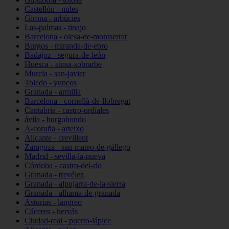
Castellón - nules
Girona - arbúcies
Las-palmas - tinajo
Barcelona - olesa-de-montserrat
Burgos - miranda-de-ebro
Badajoz - segura-de-león
Huesca - aínsa-sobrarbe
Murcia - san-javier
Toledo - yuncos
Granada - armilla
Barcelona - cornellà-de-llobregat
Cantabria - castro-urdiales
ávila - burgohondo
A-coruña - arteixo
Alicante - crevillent
Zaragoza - san-mateo-de-gállego
Madrid - sevilla-la-nueva
Córdoba - castro-del-río
Granada - trevélez
Granada - alpujarra-de-la-sierra
Granada - alhama-de-granada
Asturias - langreo
Cáceres - hervás
Ciudad-real - puerto-lápice