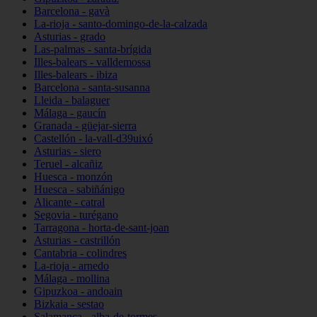
Barcelona - gavà
La-rioja - santo-domingo-de-la-calzada
Asturias - grado
Las-palmas - santa-brígida
Illes-balears - valldemossa
Illes-balears - ibiza
Barcelona - santa-susanna
Lleida - balaguer
Málaga - gaucín
Granada - güejar-sierra
Castellón - la-vall-d39uixó
Asturias - siero
Teruel - alcañiz
Huesca - monzón
Huesca - sabiñánigo
Alicante - catral
Segovia - turégano
Tarragona - horta-de-sant-joan
Asturias - castrillón
Cantabria - colindres
La-rioja - arnedo
Málaga - mollina
Gipuzkoa - andoain
Bizkaia - sestao
Salamanca - alba-de-tormes