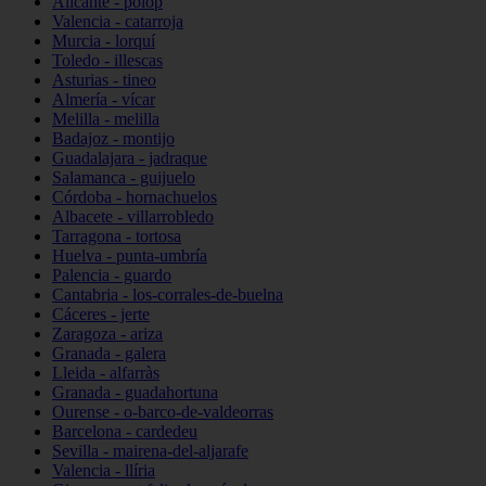
Alicante - polop
Valencia - catarroja
Murcia - lorquí
Toledo - illescas
Asturias - tineo
Almería - vícar
Melilla - melilla
Badajoz - montijo
Guadalajara - jadraque
Salamanca - guijuelo
Córdoba - hornachuelos
Albacete - villarrobledo
Tarragona - tortosa
Huelva - punta-umbría
Palencia - guardo
Cantabria - los-corrales-de-buelna
Cáceres - jerte
Zaragoza - ariza
Granada - galera
Lleida - alfarràs
Granada - guadahortuna
Ourense - o-barco-de-valdeorras
Barcelona - cardedeu
Sevilla - mairena-del-aljarafe
Valencia - llíria