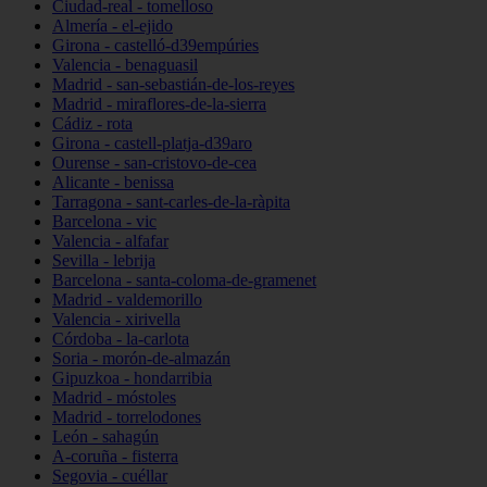
Ciudad-real - tomelloso
Almería - el-ejido
Girona - castelló-d39empúries
Valencia - benaguasil
Madrid - san-sebastián-de-los-reyes
Madrid - miraflores-de-la-sierra
Cádiz - rota
Girona - castell-platja-d39aro
Ourense - san-cristovo-de-cea
Alicante - benissa
Tarragona - sant-carles-de-la-ràpita
Barcelona - vic
Valencia - alfafar
Sevilla - lebrija
Barcelona - santa-coloma-de-gramenet
Madrid - valdemorillo
Valencia - xirivella
Córdoba - la-carlota
Soria - morón-de-almazán
Gipuzkoa - hondarribia
Madrid - móstoles
Madrid - torrelodones
León - sahagún
A-coruña - fisterra
Segovia - cuéllar