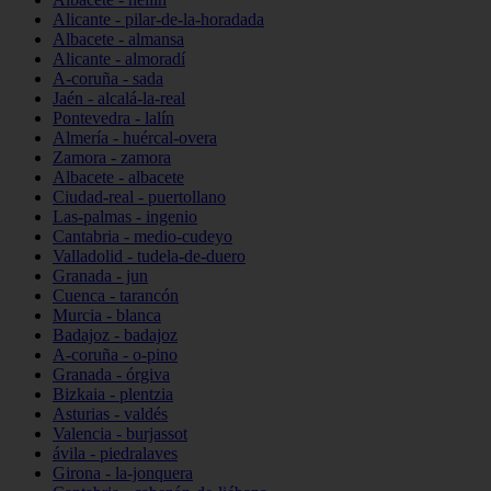
Alicante - pilar-de-la-horadada
Albacete - almansa
Alicante - almoradí
A-coruña - sada
Jaén - alcalá-la-real
Pontevedra - lalín
Almería - huércal-overa
Zamora - zamora
Albacete - albacete
Ciudad-real - puertollano
Las-palmas - ingenio
Cantabria - medio-cudeyo
Valladolid - tudela-de-duero
Granada - jun
Cuenca - tarancón
Murcia - blanca
Badajoz - badajoz
A-coruña - o-pino
Granada - órgiva
Bizkaia - plentzia
Asturias - valdés
Valencia - burjassot
ávila - piedralaves
Girona - la-jonquera