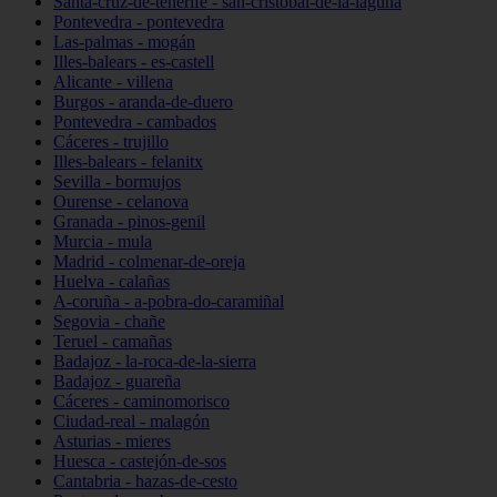
Santa-cruz-de-tenerife - san-cristóbal-de-la-laguna
Pontevedra - pontevedra
Las-palmas - mogán
Illes-balears - es-castell
Alicante - villena
Burgos - aranda-de-duero
Pontevedra - cambados
Cáceres - trujillo
Illes-balears - felanitx
Sevilla - bormujos
Ourense - celanova
Granada - pinos-genil
Murcia - mula
Madrid - colmenar-de-oreja
Huelva - calañas
A-coruña - a-pobra-do-caramiñal
Segovia - chañe
Teruel - camañas
Badajoz - la-roca-de-la-sierra
Badajoz - guareña
Cáceres - caminomorisco
Ciudad-real - malagón
Asturias - mieres
Huesca - castejón-de-sos
Cantabria - hazas-de-cesto