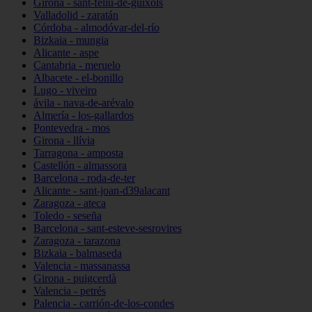
Girona - sant-feliu-de-guíxols
Valladolid - zaratán
Córdoba - almodóvar-del-río
Bizkaia - mungia
Alicante - aspe
Cantabria - meruelo
Albacete - el-bonillo
Lugo - viveiro
ávila - nava-de-arévalo
Almería - los-gallardos
Pontevedra - mos
Girona - llívia
Tarragona - amposta
Castellón - almassora
Barcelona - roda-de-ter
Alicante - sant-joan-d39alacant
Zaragoza - ateca
Toledo - seseña
Barcelona - sant-esteve-sesrovires
Zaragoza - tarazona
Bizkaia - balmaseda
Valencia - massanassa
Girona - puigcerdà
Valencia - petrés
Palencia - carrión-de-los-condes