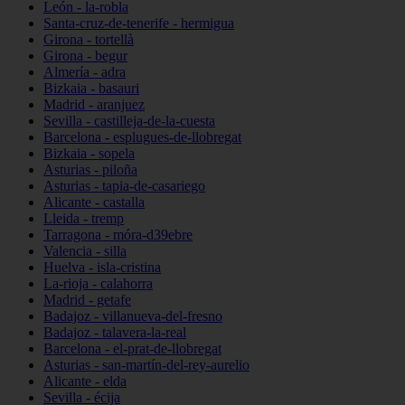
León - la-robla
Santa-cruz-de-tenerife - hermigua
Girona - tortellà
Girona - begur
Almería - adra
Bizkaia - basauri
Madrid - aranjuez
Sevilla - castilleja-de-la-cuesta
Barcelona - esplugues-de-llobregat
Bizkaia - sopela
Asturias - piloña
Asturias - tapia-de-casariego
Alicante - castalla
Lleida - tremp
Tarragona - móra-d39ebre
Valencia - silla
Huelva - isla-cristina
La-rioja - calahorra
Madrid - getafe
Badajoz - villanueva-del-fresno
Badajoz - talavera-la-real
Barcelona - el-prat-de-llobregat
Asturias - san-martín-del-rey-aurelio
Alicante - elda
Sevilla - écija