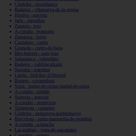
Córdoba - pozoblanco
Badajoz - villanueva-de-la-serena
Huelva - aracena
Jaén - mengíbar
Zamora - toro
A-coruña - boimorto
Zaragoza - borja
Cantabria - cartes
Granada - cortes-de-baza
Illes-balears - sant-joan
Salamanca - vitigudino
Badajoz - valdelacalzada
Navarra - esteribar
Lleida - bell-lloc-d39urgell
Burgos - covarrubias
Soria - burgo-de-osma-ciudad-de-osma
A-coruña - melide
Segovia - segovia
A-coruña - ponteceso
Tarragona - camarles
Córdoba - peñarroya-pueblonuevo
Barcelona - santa-margarida-de-montbui
A-coruña - a-laracha
Las-palmas - vega-de-san-mateo
Castellón - orpesa