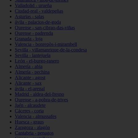
Valladolid - urueña
Ciudad-real - valdepeñas
Asturias - salas
ávila - palacios-de-goda
Ourense - san-cibrao-das-viñas
Ourense - padrenda
Granada - loja
Valencia - bonrepòs-i-mirambell
Sevilla - villamanrique-de-la-condesa
Sevilla - lantejuela
León - el-burgo-ranero
Almería - abla
Almería - pechina
Alicante - agost
Alicante - sax
ávila - el-arenal
Madrid - aldea-del-fresno
Ourense - a-pobra-de-trives
Jaén - alcaudete
Cáceres - coria
Valencia - almussafes
Huesca - graus
Zaragoza - alagón
Cantabria - penagos