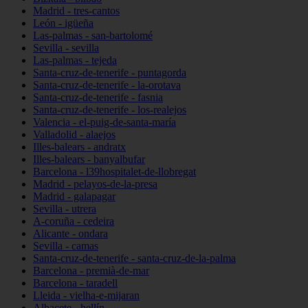
Madrid - tres-cantos
León - igüeña
Las-palmas - san-bartolomé
Sevilla - sevilla
Las-palmas - tejeda
Santa-cruz-de-tenerife - puntagorda
Santa-cruz-de-tenerife - la-orotava
Santa-cruz-de-tenerife - fasnia
Santa-cruz-de-tenerife - los-realejos
Valencia - el-puig-de-santa-maría
Valladolid - alaejos
Illes-balears - andratx
Illes-balears - banyalbufar
Barcelona - l39hospitalet-de-llobregat
Madrid - pelayos-de-la-presa
Madrid - galapagar
Sevilla - utrera
A-coruña - cedeira
Alicante - ondara
Sevilla - camas
Santa-cruz-de-tenerife - santa-cruz-de-la-palma
Barcelona - premià-de-mar
Barcelona - taradell
Lleida - vielha-e-mijaran
Albacete - hellín