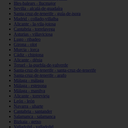
Illes-balears - llucmajor
Sevilla - alcalá-de-guadaíra
Santa-cruz-de-tenerife - guía-de-isora
Madrid - collado-villalba
Alicante - la-vila-joiosa
Cantabria - torrelavega
Asturias - villaviciosa
Lugo - ribadeo
Girona - olot
Murcia - lorca
Cádiz - chipiona
Alicante - dénia
Teruel - la-puebla-de-valverde
Santa-cruz-de-tenerife - santa-cruz-de-tenerife
Santa-cruz-de-tenerife - arafo
Málaga - málaga
Málaga - estepona
Málaga - manilva
Alicante - torrevieja
León - león
Navarra - uharte
Cantabria - santander
Salamanca - salamanca
Bizkaia - getxo
Valladolid - valladolid