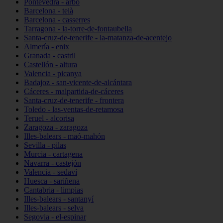
Pontevedra - arbo
Barcelona - teià
Barcelona - casserres
Tarragona - la-torre-de-fontaubella
Santa-cruz-de-tenerife - la-matanza-de-acentejo
Almería - enix
Granada - castril
Castellón - altura
Valencia - picanya
Badajoz - san-vicente-de-alcántara
Cáceres - malpartida-de-cáceres
Santa-cruz-de-tenerife - frontera
Toledo - las-ventas-de-retamosa
Teruel - alcorisa
Zaragoza - zaragoza
Illes-balears - maó-mahón
Sevilla - pilas
Murcia - cartagena
Navarra - castejón
Valencia - sedaví
Huesca - sariñena
Cantabria - limpias
Illes-balears - santanyí
Illes-balears - selva
Segovia - el-espinar