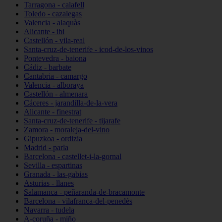
Tarragona - calafell
Toledo - cazalegas
Valencia - alaquàs
Alicante - ibi
Castellón - vila-real
Santa-cruz-de-tenerife - icod-de-los-vinos
Pontevedra - baiona
Cádiz - barbate
Cantabria - camargo
Valencia - alboraya
Castellón - almenara
Cáceres - jarandilla-de-la-vera
Alicante - finestrat
Santa-cruz-de-tenerife - tijarafe
Zamora - moraleja-del-vino
Gipuzkoa - ordizia
Madrid - parla
Barcelona - castellet-i-la-gornal
Sevilla - espartinas
Granada - las-gabias
Asturias - llanes
Salamanca - peñaranda-de-bracamonte
Barcelona - vilafranca-del-penedès
Navarra - tudela
A-coruña - miño