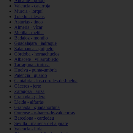
Alicante - polop
Valencia - catarroja
Murcia - lorquí
Toledo - illescas
Asturias - tineo
Almería - vícar
Melilla - melilla
Badajoz - montijo
Guadalajara - jadraque
Salamanca - guijuelo
Córdoba - hornachuelos
Albacete - villarrobledo
Tarragona - tortosa
Huelva - punta-umbría
Palencia - guardo
Cantabria - los-corrales-de-buelna
Cáceres - jerte
Zaragoza - ariza
Granada - galera
Lleida - alfarràs
Granada - guadahortuna
Ourense - o-barco-de-valdeorras
Barcelona - cardedeu
Sevilla - mairena-del-aljarafe
Valencia - llíria