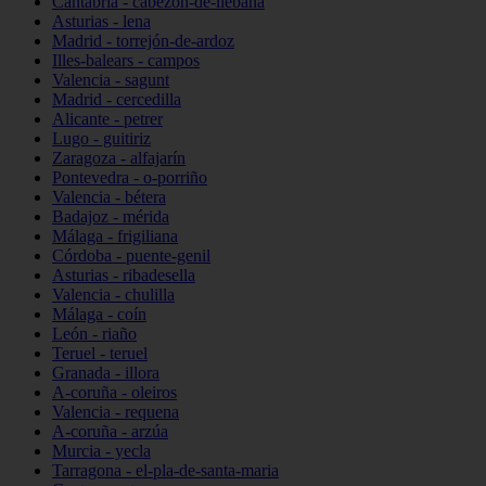
Cantabria - cabezón-de-liébana
Asturias - lena
Madrid - torrejón-de-ardoz
Illes-balears - campos
Valencia - sagunt
Madrid - cercedilla
Alicante - petrer
Lugo - guitiriz
Zaragoza - alfajarín
Pontevedra - o-porriño
Valencia - bétera
Badajoz - mérida
Málaga - frigiliana
Córdoba - puente-genil
Asturias - ribadesella
Valencia - chulilla
Málaga - coín
León - riaño
Teruel - teruel
Granada - illora
A-coruña - oleiros
Valencia - requena
A-coruña - arzúa
Murcia - yecla
Tarragona - el-pla-de-santa-maria