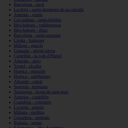
Barcelona - gavà
La-rioja - santo-domingo-de-la-calzada
Asturias - grado
Las-palmas - santa-brígida
Illes-balears - valldemossa
Illes-balears - ibiza
Barcelona - santa-susanna
Lleida - balaguer
Málaga - gaucín
Granada - güejar-sierra
Castellón - la-vall-d39uixó
Asturias - siero
Teruel - alcañiz
Huesca - monzón
Huesca - sabiñánigo
Alicante - catral
Segovia - turégano
Tarragona - horta-de-sant-joan
Asturias - castrillón
Cantabria - colindres
La-rioja - arnedo
Málaga - mollina
Gipuzkoa - andoain
Bizkaia - sestao
Salamanca - alba-de-tormes