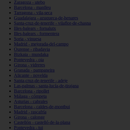
Zaragoza - utebo
Barcelona - manlleu
Tarragona - vila-seca
Guadalajara - azuqueca-de-henares
Santa-cruz-de-tenerife - vilaflor-de-chasna
Illes-balears - fornalutx
Illes-balears - formentera
Soria - vinuesa
Madrid - mejorada-del-campo
Ourense - ribadavia
Bizkaia - mundaka
Pontevedra - oia
Girona - vidreres
Granada - pampaneira
Alicante - novelda
Santa-cruz-de-tenerife - adeje
Las-palmas - santa-lucía-de-tirajana
Barcelona - ripollet
Málaga - cómpeta
Asturias - cabrales
Barcelona - caldes-de-montbui
Madrid - rascafría
Girona - calonge
Castellón - castelló-de-la-plana
Pontevedra - tui