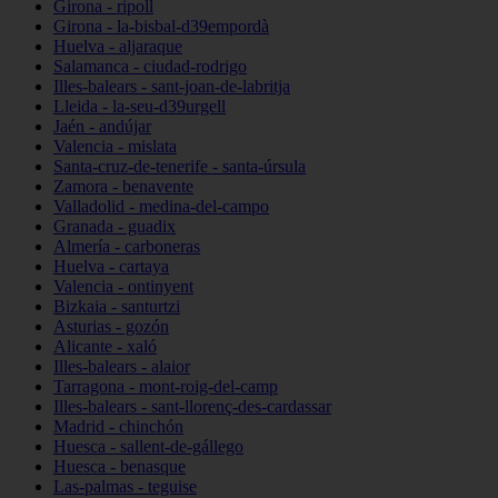
Girona - ripoll
Girona - la-bisbal-d39empordà
Huelva - aljaraque
Salamanca - ciudad-rodrigo
Illes-balears - sant-joan-de-labritja
Lleida - la-seu-d39urgell
Jaén - andújar
Valencia - mislata
Santa-cruz-de-tenerife - santa-úrsula
Zamora - benavente
Valladolid - medina-del-campo
Granada - guadix
Almería - carboneras
Huelva - cartaya
Valencia - ontinyent
Bizkaia - santurtzi
Asturias - gozón
Alicante - xaló
Illes-balears - alaior
Tarragona - mont-roig-del-camp
Illes-balears - sant-llorenç-des-cardassar
Madrid - chinchón
Huesca - sallent-de-gállego
Huesca - benasque
Las-palmas - teguise