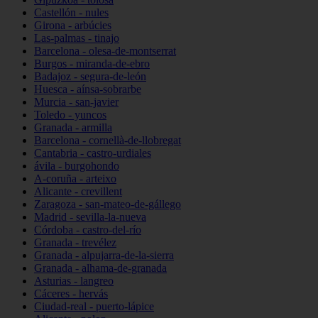
Castellón - nules
Girona - arbúcies
Las-palmas - tinajo
Barcelona - olesa-de-montserrat
Burgos - miranda-de-ebro
Badajoz - segura-de-león
Huesca - aínsa-sobrarbe
Murcia - san-javier
Toledo - yuncos
Granada - armilla
Barcelona - cornellà-de-llobregat
Cantabria - castro-urdiales
ávila - burgohondo
A-coruña - arteixo
Alicante - crevillent
Zaragoza - san-mateo-de-gállego
Madrid - sevilla-la-nueva
Córdoba - castro-del-río
Granada - trevélez
Granada - alpujarra-de-la-sierra
Granada - alhama-de-granada
Asturias - langreo
Cáceres - hervás
Ciudad-real - puerto-lápice