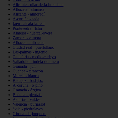
Alicante - pilar-de-la-horadada
Albacete - almansa
Alicante - almoradí
A-coruña - sada
Jaén - alcalá-la-real
Pontevedra - lalín
Almería - huércal-overa
Zamora - zamora
Albacete - albacete
Ciudad-real - puertollano
Las-palmas - ingenio
Cantabria - medio-cudeyo
Valladolid - tudela-de-duero
Granada - jun
Cuenca - tarancón
Murcia - blanca
Badajoz - badajoz
A-coruña - o-pino
Granada - órgiva
Bizkaia - plentzia
Asturias - valdés
Valencia - burjassot
ávila - piedralaves
Girona - la-jonquera