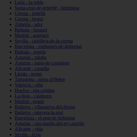
León - la-robla
Santa-cruz-de-tenerife - hermigua
Girona - tortellà
Girona - begur
Almería - adra
Bizkaia - basauri
Madrid - aranjuez
Sevilla - castilleja-de-la-cuesta
Barcelona - esplugues-de-llobregat
Bizkaia - sopela
Asturias - piloña
Asturias - tapia-de-casariego
Alicante - castalla
Lleida - tremp
Tarragona - móra-d39ebre
Valencia - silla
Huelva - isla-cristina
La-rioja - calahorra
Madrid - getafe
Badajoz - villanueva-del-fresno
Badajoz - talavera-la-real
Barcelona - el-prat-de-llobregat
Asturias - san-martín-del-rey-aurelio
Alicante - elda
Sevilla - écija