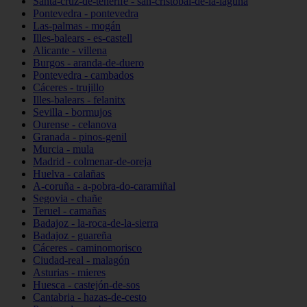
Santa-cruz-de-tenerife - san-cristóbal-de-la-laguna
Pontevedra - pontevedra
Las-palmas - mogán
Illes-balears - es-castell
Alicante - villena
Burgos - aranda-de-duero
Pontevedra - cambados
Cáceres - trujillo
Illes-balears - felanitx
Sevilla - bormujos
Ourense - celanova
Granada - pinos-genil
Murcia - mula
Madrid - colmenar-de-oreja
Huelva - calañas
A-coruña - a-pobra-do-caramiñal
Segovia - chañe
Teruel - camañas
Badajoz - la-roca-de-la-sierra
Badajoz - guareña
Cáceres - caminomorisco
Ciudad-real - malagón
Asturias - mieres
Huesca - castejón-de-sos
Cantabria - hazas-de-cesto