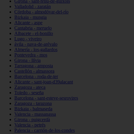
Girona - sant-feliu-de-guíxols
Valladolid - zaratán
Córdoba - almodóvar-del-río
Bizkaia - mungia
Alicante - aspe
Cantabria - meruelo
Albacete - el-bonillo
Lugo - viveiro
ávila - nava-de-arévalo
Almería - los-gallardos
Pontevedra - mos
Girona - llívia
Tarragona - amposta
Castellón - almassora
Barcelona - roda-de-ter
Alicante - sant-joan-d39alacant
Zaragoza - ateca
Toledo - seseña
Barcelona - sant-esteve-sesrovires
Zaragoza - tarazona
Bizkaia - balmaseda
Valencia - massanassa
Girona - puigcerdà
Valencia - petrés
Palencia - carrión-de-los-condes