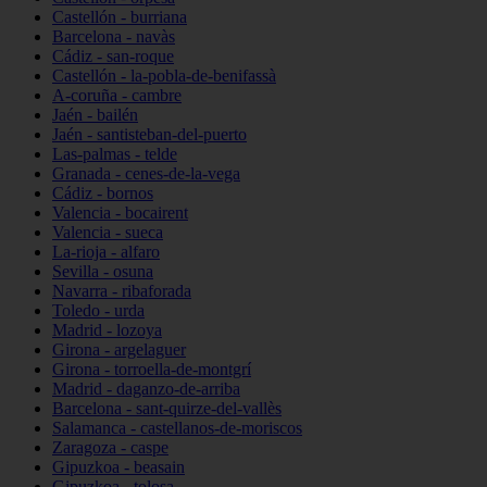
Castellón - burriana
Barcelona - navàs
Cádiz - san-roque
Castellón - la-pobla-de-benifassà
A-coruña - cambre
Jaén - bailén
Jaén - santisteban-del-puerto
Las-palmas - telde
Granada - cenes-de-la-vega
Cádiz - bornos
Valencia - bocairent
Valencia - sueca
La-rioja - alfaro
Sevilla - osuna
Navarra - ribaforada
Toledo - urda
Madrid - lozoya
Girona - argelaguer
Girona - torroella-de-montgrí
Madrid - daganzo-de-arriba
Barcelona - sant-quirze-del-vallès
Salamanca - castellanos-de-moriscos
Zaragoza - caspe
Gipuzkoa - beasain
Gipuzkoa - tolosa