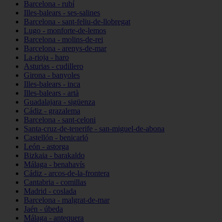
Barcelona - rubí
Illes-balears - ses-salines
Barcelona - sant-feliu-de-llobregat
Lugo - monforte-de-lemos
Barcelona - molins-de-rei
Barcelona - arenys-de-mar
La-rioja - haro
Asturias - cudillero
Girona - banyoles
Illes-balears - inca
Illes-balears - artà
Guadalajara - sigüenza
Cádiz - grazalema
Barcelona - sant-celoni
Santa-cruz-de-tenerife - san-miguel-de-abona
Castellón - benicarló
León - astorga
Bizkaia - barakaldo
Málaga - benahavís
Cádiz - arcos-de-la-frontera
Cantabria - comillas
Madrid - coslada
Barcelona - malgrat-de-mar
Jaén - úbeda
Málaga - antequera