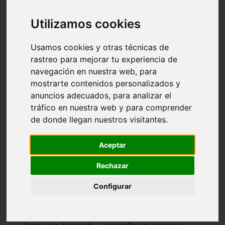
Illes-balears - capdepera
Valencia - valencia
Utilizamos cookies
Málaga - nerja
Girona - blanes
A-coruña - santiago-de-compostela
Usamos cookies y otras técnicas de
Málaga - marbella
rastreo para mejorar tu experiencia de
Tarragona - tarragona
navegación en nuestra web, para
Asturias - gijón
Girona - figueres
mostrarte contenidos personalizados y
Alicante - santa-pola
anuncios adecuados, para analizar el
Madrid - leganés
tráfico en nuestra web y para comprender
Almería - roquetas-de-mar
Girona - tossa-de-mar
de donde llegan nuestros visitantes.
Barcelona - sant-cugat-del-vallès
Alicante - l39alfàs-del-pi
Barcelona - vilanova-i-la-geltrú
Aceptar
Illes-balears - alcúdia
Castellón - peñíscola
Rechazar
Barcelona - mataró
ávila - ávila
Configurar
Illes-balears - sant-antoni-de-portmany
Illes-balears - sant-josep-de-sa-talaia
Tarragona - reus
Barcelona - badalona