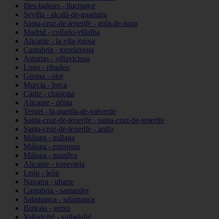
Illes-balears - llucmajor
Sevilla - alcalá-de-guadaíra
Santa-cruz-de-tenerife - guía-de-isora
Madrid - collado-villalba
Alicante - la-vila-joiosa
Cantabria - torrelavega
Asturias - villaviciosa
Lugo - ribadeo
Girona - olot
Murcia - lorca
Cádiz - chipiona
Alicante - dénia
Teruel - la-puebla-de-valverde
Santa-cruz-de-tenerife - santa-cruz-de-tenerife
Santa-cruz-de-tenerife - arafo
Málaga - málaga
Málaga - estepona
Málaga - manilva
Alicante - torrevieja
León - león
Navarra - uharte
Cantabria - santander
Salamanca - salamanca
Bizkaia - getxo
Valladolid - valladolid