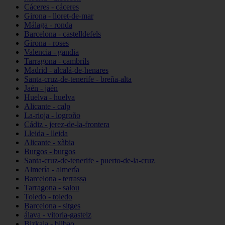
Cáceres - cáceres
Girona - lloret-de-mar
Málaga - ronda
Barcelona - castelldefels
Girona - roses
Valencia - gandia
Tarragona - cambrils
Madrid - alcalá-de-henares
Santa-cruz-de-tenerife - breña-alta
Jaén - jaén
Huelva - huelva
Alicante - calp
La-rioja - logroño
Cádiz - jerez-de-la-frontera
Lleida - lleida
Alicante - xàbia
Burgos - burgos
Santa-cruz-de-tenerife - puerto-de-la-cruz
Almería - almería
Barcelona - terrassa
Tarragona - salou
Toledo - toledo
Barcelona - sitges
álava - vitoria-gasteiz
Bizkaia - bilbao