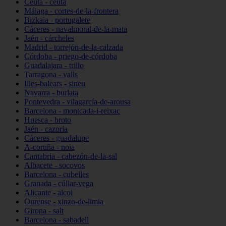
Ceuta - ceuta
Málaga - cortes-de-la-frontera
Bizkaia - portugalete
Cáceres - navalmoral-de-la-mata
Jaén - cárcheles
Madrid - torrejón-de-la-calzada
Córdoba - priego-de-córdoba
Guadalajara - trillo
Tarragona - valls
Illes-balears - sineu
Navarra - burlata
Pontevedra - vilagarcía-de-arousa
Barcelona - montcada-i-reixac
Huesca - broto
Jaén - cazorla
Cáceres - guadalupe
A-coruña - noia
Cantabria - cabezón-de-la-sal
Albacete - socovos
Barcelona - cubelles
Granada - cúllar-vega
Alicante - alcoi
Ourense - xinzo-de-limia
Girona - salt
Barcelona - sabadell