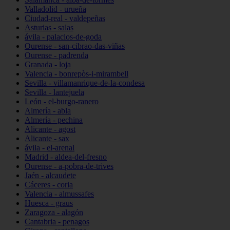
Valladolid - urueña
Ciudad-real - valdepeñas
Asturias - salas
ávila - palacios-de-goda
Ourense - san-cibrao-das-viñas
Ourense - padrenda
Granada - loja
Valencia - bonrepòs-i-mirambell
Sevilla - villamanrique-de-la-condesa
Sevilla - lantejuela
León - el-burgo-ranero
Almería - abla
Almería - pechina
Alicante - agost
Alicante - sax
ávila - el-arenal
Madrid - aldea-del-fresno
Ourense - a-pobra-de-trives
Jaén - alcaudete
Cáceres - coria
Valencia - almussafes
Huesca - graus
Zaragoza - alagón
Cantabria - penagos