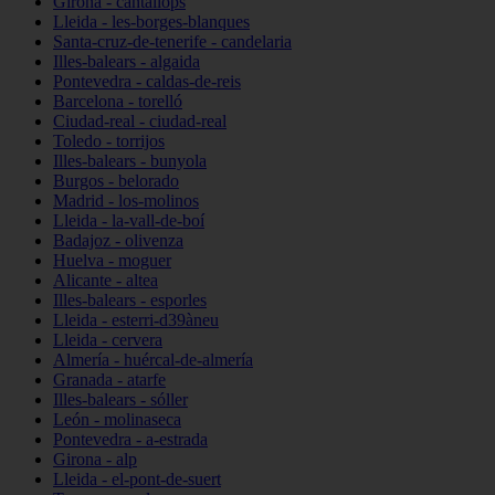
Girona - cantallops
Lleida - les-borges-blanques
Santa-cruz-de-tenerife - candelaria
Illes-balears - algaida
Pontevedra - caldas-de-reis
Barcelona - torelló
Ciudad-real - ciudad-real
Toledo - torrijos
Illes-balears - bunyola
Burgos - belorado
Madrid - los-molinos
Lleida - la-vall-de-boí
Badajoz - olivenza
Huelva - moguer
Alicante - altea
Illes-balears - esporles
Lleida - esterri-d39àneu
Lleida - cervera
Almería - huércal-de-almería
Granada - atarfe
Illes-balears - sóller
León - molinaseca
Pontevedra - a-estrada
Girona - alp
Lleida - el-pont-de-suert