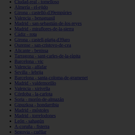
Ciudad-real - tomelloso
Almería - el-ejido
Girona - castelló-d39empúries
Valencia - benaguasil
Madrid - san-sebastián-de-los-reyes
Madrid - miraflores-de-la-sierra
Cádiz - rota
Girona - castell-platja-d39aro
Ourense - san-cristovo-de-cea
Alicante - benissa
Tarragona - sant-carles-de-la-ràpita
Barcelona - vic
Valencia - alfafar
Sevilla - lebrija
Barcelona - santa-coloma-de-gramenet
Madrid - valdemorillo
Valencia - xirivella
Córdoba - la-carlota
Soria - morón-de-almazán
Gipuzkoa - hondarribia
Madrid - móstoles
Madrid - torrelodones
León - sahagún
A-coruña - fisterra
Segovia - cuéllar