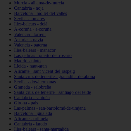
Murcia - alhama-de-murcia
Cantabria - noja
Barcelona - mollet-del-vallès
Sevilla - tomares
Illes-balears - deià
A-coruña - a-coruña
Valencia - torrent
Asturias - navia
Valencia - paterna
Illes-balears - manacor
Las-palmas - puerto-del-rosario
Madrid - pinto
Lleida - naut-aran
Alicante - sant-vicent-del-raspeig
Santa-cruz-de-tenerife - granadilla-de-abona
Sevilla - dos-hermanas
Granada - salobreña
Santa-cruz-de-tenerife - santiago-del-teide
Cantabria - santoña
Girona - pals
Las-palmas - san-bartolomé-de-tirajana
Barcelona - igualada
Alicante - orihuela
Cantabria - laredo
Illes-balears - santa-margalida