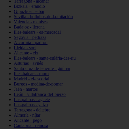
Tarragona - alcanar
Bizkaia - erandio
Gipuzkoa - eibar
Sevilla - bollullos-de-la-mitación
Valencia - manises
Badajoz - llerena
Illes-balears - es-mercadal
Segovia - pedraza
A-coruña - padrón
Lleida - sort
Alicante - elx
Illes-balears - santa-eulària-des-riu
Asturias - avilés
Santa-cruz-de-tenerife - güímar
Illes-balears - muro
Madrid - el-escorial
Burgos - medina-de-pomar
Jaén - martos
León - villafranca-del-bierzo
Las-palmas - agaete
Las-palmas - yaiza
Tarragona - deltebre
Almería - níjar
Alicante - pego
Cantabria - reinosa