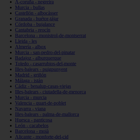
A-coruña - negreira
Murcia - bullas
Castellón - albocàsser
Granada - huétor-tájar
Córdoba - bujalance
Cantabria - reocín
Barcelona - monistrol-de-montserrat
Lleida - les
Almería - albox
Murcia - san-pedro-del-pinatar
Badajoz - alburquerque
Toledo - casarrubios-del-monte
Illes-balears - puigpunyent
Madrid - griñón
Málaga - istán
Cádiz - benalup-casas-viejas
Illes-balears - ciutadella-de-menorca
Murcia - murcia
Valencia - quart-de-poblet
Navarra - viana
Illes-balears - palma-de-mallorca
Huesca - panticosa
León - cacabelos
Barcelona - moià
Alicante - monforte-del-cid