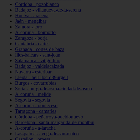
Córdoba - pozoblanco
Badajoz - villanueva-de-la-serena
Huelva - aracena
Jaén - mengíbar
Zamora - toro
A-coruña - boimorto
Zaragoza - borja
Cantabria - cartes
Granada - cortes-de-baza
Illes-balears - sant-joan
Salamanca - vitigudino
Badajoz - valdelacalzada
Navarra - esteribar
Lleida - bell-lloc-d39urgell
Burgos - covarrubias
Soria - burgo-de-osma-ciudad-de-osma
A-coruña - melide
Segovia - segovia
A-coruña - ponteceso
Tarragona - camarles
Córdoba - peñarroya-pueblonuevo
Barcelona - santa-margarida-de-montbui
A-coruña - a-laracha
Las-palmas - vega-de-san-mateo
Castellón - orpesa