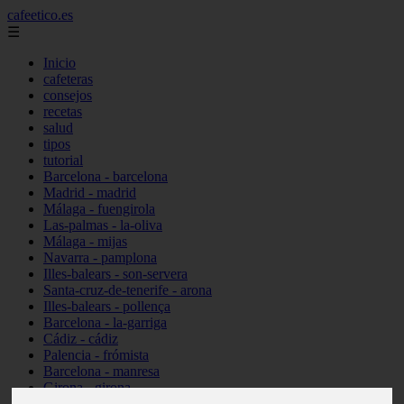
cafeetico.es
☰
Inicio
cafeteras
consejos
recetas
salud
tipos
tutorial
Barcelona - barcelona
Madrid - madrid
Málaga - fuengirola
Las-palmas - la-oliva
Málaga - mijas
Navarra - pamplona
Illes-balears - son-servera
Santa-cruz-de-tenerife - arona
Illes-balears - pollença
Barcelona - la-garriga
Cádiz - cádiz
Palencia - frómista
Barcelona - manresa
Girona - girona
Castellón - vinaròs