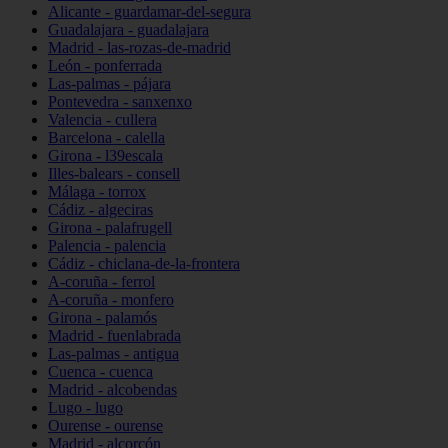
Alicante - guardamar-del-segura
Guadalajara - guadalajara
Madrid - las-rozas-de-madrid
León - ponferrada
Las-palmas - pájara
Pontevedra - sanxenxo
Valencia - cullera
Barcelona - calella
Girona - l39escala
Illes-balears - consell
Málaga - torrox
Cádiz - algeciras
Girona - palafrugell
Palencia - palencia
Cádiz - chiclana-de-la-frontera
A-coruña - ferrol
A-coruña - monfero
Girona - palamós
Madrid - fuenlabrada
Las-palmas - antigua
Cuenca - cuenca
Madrid - alcobendas
Lugo - lugo
Ourense - ourense
Madrid - alcorcón