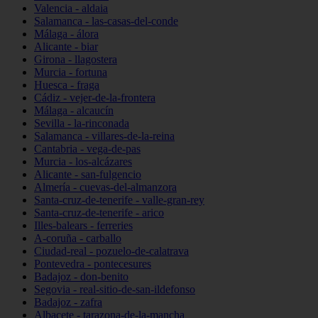
Valencia - aldaia
Salamanca - las-casas-del-conde
Málaga - álora
Alicante - biar
Girona - llagostera
Murcia - fortuna
Huesca - fraga
Cádiz - vejer-de-la-frontera
Málaga - alcaucín
Sevilla - la-rinconada
Salamanca - villares-de-la-reina
Cantabria - vega-de-pas
Murcia - los-alcázares
Alicante - san-fulgencio
Almería - cuevas-del-almanzora
Santa-cruz-de-tenerife - valle-gran-rey
Santa-cruz-de-tenerife - arico
Illes-balears - ferreries
A-coruña - carballo
Ciudad-real - pozuelo-de-calatrava
Pontevedra - pontecesures
Badajoz - don-benito
Segovia - real-sitio-de-san-ildefonso
Badajoz - zafra
Albacete - tarazona-de-la-mancha