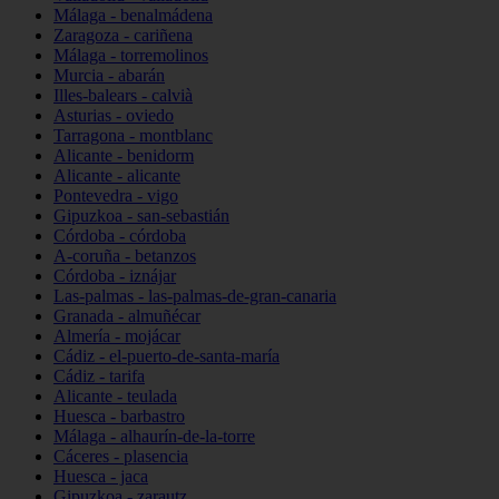
Málaga - benalmádena
Zaragoza - cariñena
Málaga - torremolinos
Murcia - abarán
Illes-balears - calvià
Asturias - oviedo
Tarragona - montblanc
Alicante - benidorm
Alicante - alicante
Pontevedra - vigo
Gipuzkoa - san-sebastián
Córdoba - córdoba
A-coruña - betanzos
Córdoba - iznájar
Las-palmas - las-palmas-de-gran-canaria
Granada - almuñécar
Almería - mojácar
Cádiz - el-puerto-de-santa-maría
Cádiz - tarifa
Alicante - teulada
Huesca - barbastro
Málaga - alhaurín-de-la-torre
Cáceres - plasencia
Huesca - jaca
Gipuzkoa - zarautz