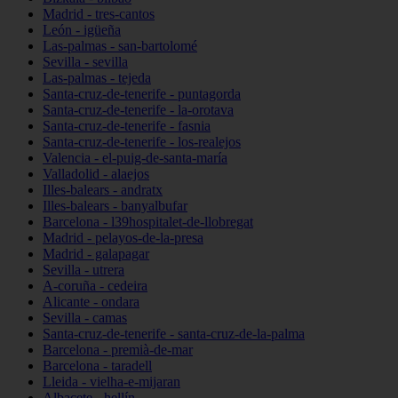
Madrid - tres-cantos
León - igüeña
Las-palmas - san-bartolomé
Sevilla - sevilla
Las-palmas - tejeda
Santa-cruz-de-tenerife - puntagorda
Santa-cruz-de-tenerife - la-orotava
Santa-cruz-de-tenerife - fasnia
Santa-cruz-de-tenerife - los-realejos
Valencia - el-puig-de-santa-maría
Valladolid - alaejos
Illes-balears - andratx
Illes-balears - banyalbufar
Barcelona - l39hospitalet-de-llobregat
Madrid - pelayos-de-la-presa
Madrid - galapagar
Sevilla - utrera
A-coruña - cedeira
Alicante - ondara
Sevilla - camas
Santa-cruz-de-tenerife - santa-cruz-de-la-palma
Barcelona - premià-de-mar
Barcelona - taradell
Lleida - vielha-e-mijaran
Albacete - hellín