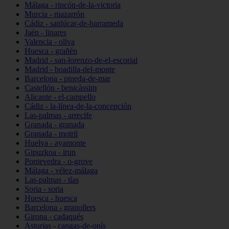
Málaga - rincón-de-la-victoria
Murcia - mazarrón
Cádiz - sanlúcar-de-barrameda
Jaén - linares
Valencia - oliva
Huesca - grañén
Madrid - san-lorenzo-de-el-escorial
Madrid - boadilla-del-monte
Barcelona - pineda-de-mar
Castellón - benicàssim
Alicante - el-campello
Cádiz - la-línea-de-la-concepción
Las-palmas - arrecife
Granada - granada
Granada - motril
Huelva - ayamonte
Gipuzkoa - irun
Pontevedra - o-grove
Málaga - vélez-málaga
Las-palmas - tías
Soria - soria
Huesca - huesca
Barcelona - granollers
Girona - cadaqués
Asturias - cangas-de-onís