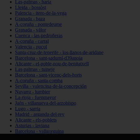
Las-palmas - haría
Lleida - bossòst
Palencia - itero-de-la-vega
Granada - baza
A-coruña - pontedeume
Granada - válor
Cuenca - las-pedroñeras
A-coruña - carral
Valencia - puçol
Santa-cruz-de-tenerife - los-llanos-de-aridane
Barcelona - sant-sadurní-d39anoia
Alicante - el-poble-nou-de-benitatxell
Las-palmas - tuineje
Barcelona - sant-vicenç-dels-horts
A-coruña - santa-comba
Sevilla - valencina-de-la-concepción
Navarra - lumbier
La-rioja - fuenmayor
Jaén - villanueva-del-arzobispo
Lugo - sarria
Madrid - arganda-del-rey
Alicante - els-poblets
Asturias - laviana
Barcelona - vallgorguina
Cantabria - santillana-del-mar