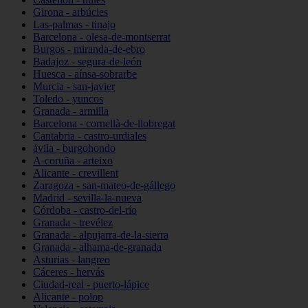
Girona - arbúcies
Las-palmas - tinajo
Barcelona - olesa-de-montserrat
Burgos - miranda-de-ebro
Badajoz - segura-de-león
Huesca - aínsa-sobrarbe
Murcia - san-javier
Toledo - yuncos
Granada - armilla
Barcelona - cornellà-de-llobregat
Cantabria - castro-urdiales
ávila - burgohondo
A-coruña - arteixo
Alicante - crevillent
Zaragoza - san-mateo-de-gállego
Madrid - sevilla-la-nueva
Córdoba - castro-del-río
Granada - trevélez
Granada - alpujarra-de-la-sierra
Granada - alhama-de-granada
Asturias - langreo
Cáceres - hervás
Ciudad-real - puerto-lápice
Alicante - polop