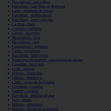
Illes-balears - ses-salines
Barcelona - sant-feliu-de-llobregat
Lugo - monforte-de-lemos
Barcelona - molins-de-rei
Barcelona - arenys-de-mar
La-rioja - haro
Asturias - cudillero
Girona - banyoles
Illes-balears - inca
Illes-balears - artà
Guadalajara - sigüenza
Cádiz - grazalema
Barcelona - sant-celoni
Santa-cruz-de-tenerife - san-miguel-de-abona
Castellón - benicarló
León - astorga
Bizkaia - barakaldo
Málaga - benahavís
Cádiz - arcos-de-la-frontera
Cantabria - comillas
Madrid - coslada
Barcelona - malgrat-de-mar
Jaén - úbeda
Málaga - antequera
Málaga - rincón-de-la-victoria