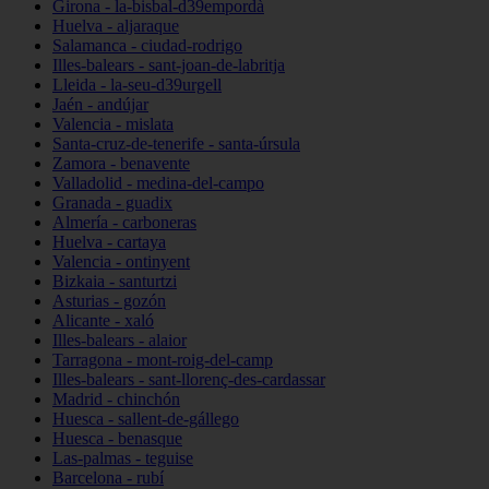
Girona - la-bisbal-d39empordà
Huelva - aljaraque
Salamanca - ciudad-rodrigo
Illes-balears - sant-joan-de-labritja
Lleida - la-seu-d39urgell
Jaén - andújar
Valencia - mislata
Santa-cruz-de-tenerife - santa-úrsula
Zamora - benavente
Valladolid - medina-del-campo
Granada - guadix
Almería - carboneras
Huelva - cartaya
Valencia - ontinyent
Bizkaia - santurtzi
Asturias - gozón
Alicante - xaló
Illes-balears - alaior
Tarragona - mont-roig-del-camp
Illes-balears - sant-llorenç-des-cardassar
Madrid - chinchón
Huesca - sallent-de-gállego
Huesca - benasque
Las-palmas - teguise
Barcelona - rubí