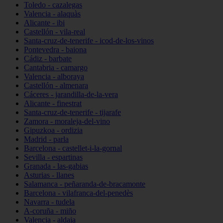
Toledo - cazalegas
Valencia - alaquàs
Alicante - ibi
Castellón - vila-real
Santa-cruz-de-tenerife - icod-de-los-vinos
Pontevedra - baiona
Cádiz - barbate
Cantabria - camargo
Valencia - alboraya
Castellón - almenara
Cáceres - jarandilla-de-la-vera
Alicante - finestrat
Santa-cruz-de-tenerife - tijarafe
Zamora - moraleja-del-vino
Gipuzkoa - ordizia
Madrid - parla
Barcelona - castellet-i-la-gornal
Sevilla - espartinas
Granada - las-gabias
Asturias - llanes
Salamanca - peñaranda-de-bracamonte
Barcelona - vilafranca-del-penedès
Navarra - tudela
A-coruña - miño
Valencia - aldaia