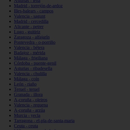
Asturias - lena
Madrid - torrejón-de-ardoz
Illes-balears - campos
Valencia - sagunt
Madrid - cercedilla
Alicante - petrer
Lugo - guitiriz
Zaragoza - alfajarín
Pontevedra - o-porriño
Valencia - bétera
Badajoz - mérida
Málaga - frigiliana
Córdoba - puente-genil
Asturias - ribadesella
Valencia - chulilla
Málaga - coín
León - riaño
Teruel - teruel
Granada - illora
A-coruña - oleiros
Valencia - requena
A-coruña - arzúa
Murcia - yecla
Tarragona - el-pla-de-santa-maria
Ceuta - ceuta