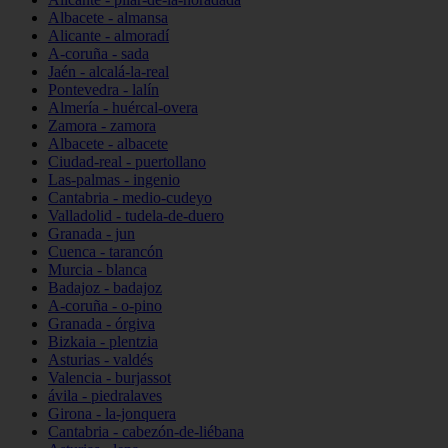
Albacete - almansa
Alicante - almoradí
A-coruña - sada
Jaén - alcalá-la-real
Pontevedra - lalín
Almería - huércal-overa
Zamora - zamora
Albacete - albacete
Ciudad-real - puertollano
Las-palmas - ingenio
Cantabria - medio-cudeyo
Valladolid - tudela-de-duero
Granada - jun
Cuenca - tarancón
Murcia - blanca
Badajoz - badajoz
A-coruña - o-pino
Granada - órgiva
Bizkaia - plentzia
Asturias - valdés
Valencia - burjassot
ávila - piedralaves
Girona - la-jonquera
Cantabria - cabezón-de-liébana