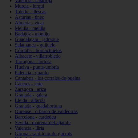
Valencia - catarroja
Murcia - lorquí
Toledo - illescas
Asturias - tineo
Almería - vícar
Melilla - melilla
Badajoz - montijo
Guadalajara - jadraque
Salamanca - guijuelo
Córdoba - hornachuelos
Albacete - villarrobledo
Tarragona - tortosa
Huelva - punta-umbría
Palencia - guardo
Cantabria - los-corrales-de-buelna
Cáceres - jerte
Zaragoza - ariza
Granada - galera
Lleida - alfarràs
Granada - guadahortuna
Ourense - o-barco-de-valdeorras
Barcelona - cardedeu
Sevilla - mairena-del-aljarafe
Valencia - llíria
Girona - sant-feliu-de-guíxols