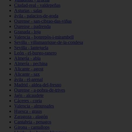
Ciudad-real - valdepeñas
Asturias - salas
ávila - palacios-de-goda
Ourense - san-cibrao-das-viñas
Ourense - padrenda
Granada - loja
Valencia - bonrepòs-i-mirambell
Sevilla - villamanrique-de-la-condesa
Sevilla - lantejuela
León - el-burgo-ranero
Almería - abla
Almería - pechina
Alicante - agost
Alicante - sax
ávila - el-arenal
Madrid - aldea-del-fresno
Ourense - a-pobra-de-trives
Jaén - alcaudete
Cáceres - coria
Valencia - almussafes
Huesca - graus
Zaragoza - alagón
Cantabria - penagos
Girona - cantallops