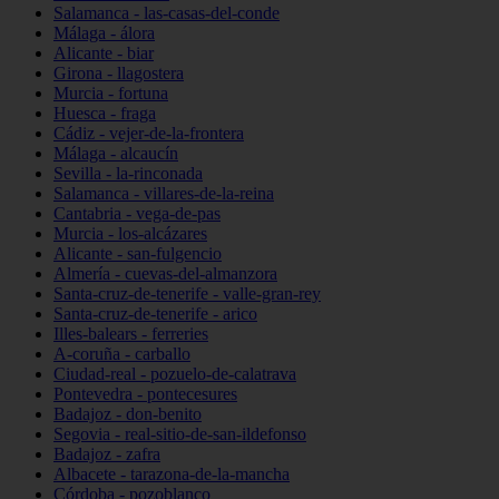
Salamanca - las-casas-del-conde
Málaga - álora
Alicante - biar
Girona - llagostera
Murcia - fortuna
Huesca - fraga
Cádiz - vejer-de-la-frontera
Málaga - alcaucín
Sevilla - la-rinconada
Salamanca - villares-de-la-reina
Cantabria - vega-de-pas
Murcia - los-alcázares
Alicante - san-fulgencio
Almería - cuevas-del-almanzora
Santa-cruz-de-tenerife - valle-gran-rey
Santa-cruz-de-tenerife - arico
Illes-balears - ferreries
A-coruña - carballo
Ciudad-real - pozuelo-de-calatrava
Pontevedra - pontecesures
Badajoz - don-benito
Segovia - real-sitio-de-san-ildefonso
Badajoz - zafra
Albacete - tarazona-de-la-mancha
Córdoba - pozoblanco