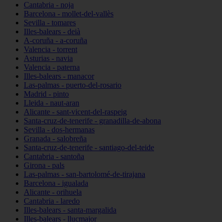
Cantabria - noja
Barcelona - mollet-del-vallès
Sevilla - tomares
Illes-balears - deià
A-coruña - a-coruña
Valencia - torrent
Asturias - navia
Valencia - paterna
Illes-balears - manacor
Las-palmas - puerto-del-rosario
Madrid - pinto
Lleida - naut-aran
Alicante - sant-vicent-del-raspeig
Santa-cruz-de-tenerife - granadilla-de-abona
Sevilla - dos-hermanas
Granada - salobreña
Santa-cruz-de-tenerife - santiago-del-teide
Cantabria - santoña
Girona - pals
Las-palmas - san-bartolomé-de-tirajana
Barcelona - igualada
Alicante - orihuela
Cantabria - laredo
Illes-balears - santa-margalida
Illes-balears - llucmajor