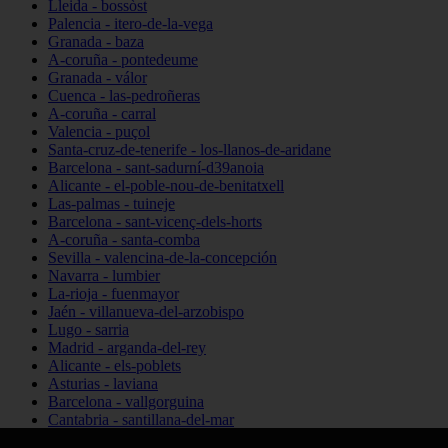
Lleida - bossòst
Palencia - itero-de-la-vega
Granada - baza
A-coruña - pontedeume
Granada - válor
Cuenca - las-pedroñeras
A-coruña - carral
Valencia - puçol
Santa-cruz-de-tenerife - los-llanos-de-aridane
Barcelona - sant-sadurní-d39anoia
Alicante - el-poble-nou-de-benitatxell
Las-palmas - tuineje
Barcelona - sant-vicenç-dels-horts
A-coruña - santa-comba
Sevilla - valencina-de-la-concepción
Navarra - lumbier
La-rioja - fuenmayor
Jaén - villanueva-del-arzobispo
Lugo - sarria
Madrid - arganda-del-rey
Alicante - els-poblets
Asturias - laviana
Barcelona - vallgorguina
Cantabria - santillana-del-mar
Zamora - santa-maría-de-la-vega