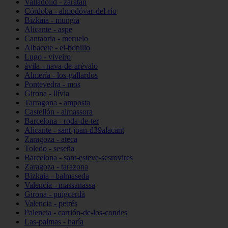
Valladolid - zaratán
Córdoba - almodóvar-del-río
Bizkaia - mungia
Alicante - aspe
Cantabria - meruelo
Albacete - el-bonillo
Lugo - viveiro
ávila - nava-de-arévalo
Almería - los-gallardos
Pontevedra - mos
Girona - llívia
Tarragona - amposta
Castellón - almassora
Barcelona - roda-de-ter
Alicante - sant-joan-d39alacant
Zaragoza - ateca
Toledo - seseña
Barcelona - sant-esteve-sesrovires
Zaragoza - tarazona
Bizkaia - balmaseda
Valencia - massanassa
Girona - puigcerdà
Valencia - petrés
Palencia - carrión-de-los-condes
Las-palmas - haría