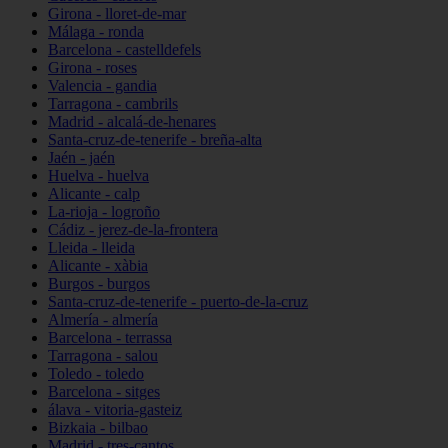
Girona - lloret-de-mar
Málaga - ronda
Barcelona - castelldefels
Girona - roses
Valencia - gandia
Tarragona - cambrils
Madrid - alcalá-de-henares
Santa-cruz-de-tenerife - breña-alta
Jaén - jaén
Huelva - huelva
Alicante - calp
La-rioja - logroño
Cádiz - jerez-de-la-frontera
Lleida - lleida
Alicante - xàbia
Burgos - burgos
Santa-cruz-de-tenerife - puerto-de-la-cruz
Almería - almería
Barcelona - terrassa
Tarragona - salou
Toledo - toledo
Barcelona - sitges
álava - vitoria-gasteiz
Bizkaia - bilbao
Madrid - tres-cantos