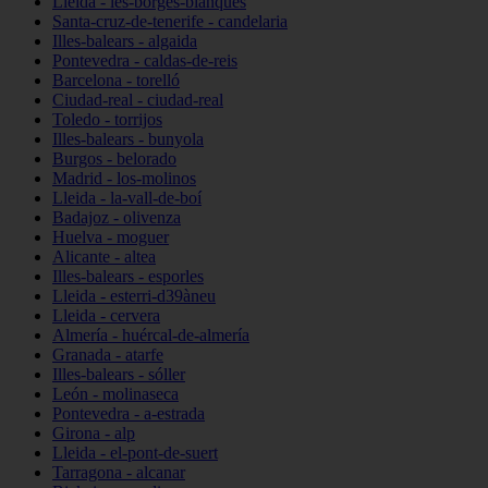
Lleida - les-borges-blanques
Santa-cruz-de-tenerife - candelaria
Illes-balears - algaida
Pontevedra - caldas-de-reis
Barcelona - torelló
Ciudad-real - ciudad-real
Toledo - torrijos
Illes-balears - bunyola
Burgos - belorado
Madrid - los-molinos
Lleida - la-vall-de-boí
Badajoz - olivenza
Huelva - moguer
Alicante - altea
Illes-balears - esporles
Lleida - esterri-d39àneu
Lleida - cervera
Almería - huércal-de-almería
Granada - atarfe
Illes-balears - sóller
León - molinaseca
Pontevedra - a-estrada
Girona - alp
Lleida - el-pont-de-suert
Tarragona - alcanar