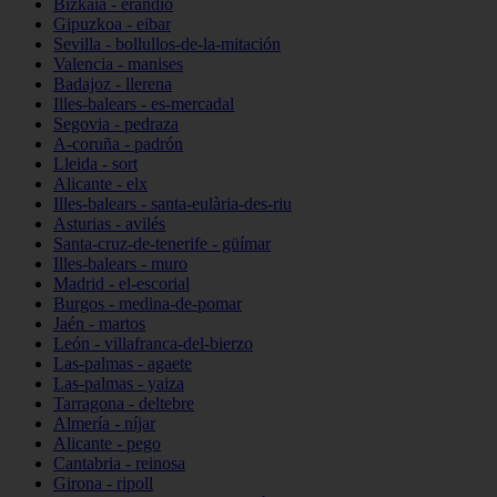
Bizkaia - erandio
Gipuzkoa - eibar
Sevilla - bollullos-de-la-mitación
Valencia - manises
Badajoz - llerena
Illes-balears - es-mercadal
Segovia - pedraza
A-coruña - padrón
Lleida - sort
Alicante - elx
Illes-balears - santa-eulària-des-riu
Asturias - avilés
Santa-cruz-de-tenerife - güímar
Illes-balears - muro
Madrid - el-escorial
Burgos - medina-de-pomar
Jaén - martos
León - villafranca-del-bierzo
Las-palmas - agaete
Las-palmas - yaiza
Tarragona - deltebre
Almería - níjar
Alicante - pego
Cantabria - reinosa
Girona - ripoll