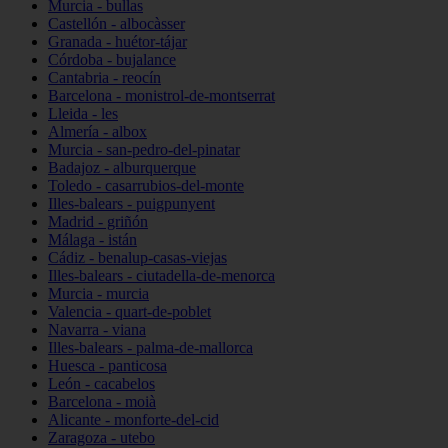
Murcia - bullas
Castellón - albocàsser
Granada - huétor-tájar
Córdoba - bujalance
Cantabria - reocín
Barcelona - monistrol-de-montserrat
Lleida - les
Almería - albox
Murcia - san-pedro-del-pinatar
Badajoz - alburquerque
Toledo - casarrubios-del-monte
Illes-balears - puigpunyent
Madrid - griñón
Málaga - istán
Cádiz - benalup-casas-viejas
Illes-balears - ciutadella-de-menorca
Murcia - murcia
Valencia - quart-de-poblet
Navarra - viana
Illes-balears - palma-de-mallorca
Huesca - panticosa
León - cacabelos
Barcelona - moià
Alicante - monforte-del-cid
Zaragoza - utebo