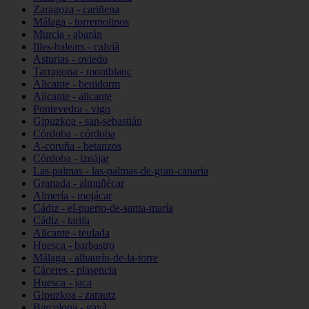
Zaragoza - cariñena
Málaga - torremolinos
Murcia - abarán
Illes-balears - calvià
Asturias - oviedo
Tarragona - montblanc
Alicante - benidorm
Alicante - alicante
Pontevedra - vigo
Gipuzkoa - san-sebastián
Córdoba - córdoba
A-coruña - betanzos
Córdoba - iznájar
Las-palmas - las-palmas-de-gran-canaria
Granada - almuñécar
Almería - mojácar
Cádiz - el-puerto-de-santa-maría
Cádiz - tarifa
Alicante - teulada
Huesca - barbastro
Málaga - alhaurín-de-la-torre
Cáceres - plasencia
Huesca - jaca
Gipuzkoa - zarautz
Barcelona - gavà