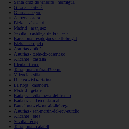
Santa-cruz-de-tenerife - hermigua
Girona - tortellà
Girona - begur
Almería - adra
Bizkaia - basauri
Madrid - aranjuez
Sevilla - castilleja-de-la-cuesta
Barcelona - esplugues-de-llobregat
Bizkaia - sopela
Asturias - piloña
Asturias - tapia-de-casariego
Alicante - castalla
Lleida - tremp
Tarragona - móra-d39ebre
Valencia - silla
Huelva - isla-cristina
La-rioja - calahorra
Madrid - getafe
Badajoz - villanueva-del-fresno
Badajoz - talavera-la-real
Barcelona - el-prat-de-llobregat
Asturias - san-martín-del-rey-aurelio
Alicante - elda
Sevilla - écija
Tarragona - calafell