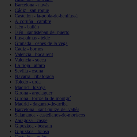
Barcelona - navàs
Cádiz - san-roque
Castellón - la-pobla-de-benifassà
A-coruña - cambre
Jaén - bailén
Jaén - santisteban-del-puerto
Las-palmas - telde
Granada - cenes-de-la-vega
Cádiz - bornos
Valencia - bocairent
Valencia - sueca
La-rioja - alfaro
Sevilla - osuna
Navarra - ribaforada
Toledo - urda
Madrid - lozoya
Girona - argelaguer
Girona - torroella-de-montgrí
Madrid - daganzo-de-arriba
Barcelona - sant-quirze-del-vallès
Salamanca - castellanos-de-moriscos
Zaragoza - caspe
Gipuzkoa - beasain
Gipuzkoa - tolosa
Castellón - nules