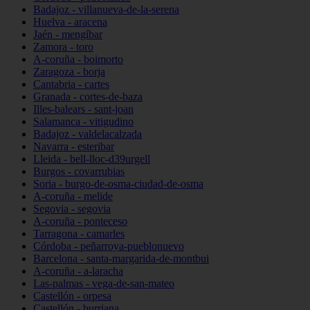
Badajoz - villanueva-de-la-serena
Huelva - aracena
Jaén - mengíbar
Zamora - toro
A-coruña - boimorto
Zaragoza - borja
Cantabria - cartes
Granada - cortes-de-baza
Illes-balears - sant-joan
Salamanca - vitigudino
Badajoz - valdelacalzada
Navarra - esteribar
Lleida - bell-lloc-d39urgell
Burgos - covarrubias
Soria - burgo-de-osma-ciudad-de-osma
A-coruña - melide
Segovia - segovia
A-coruña - ponteceso
Tarragona - camarles
Córdoba - peñarroya-pueblonuevo
Barcelona - santa-margarida-de-montbui
A-coruña - a-laracha
Las-palmas - vega-de-san-mateo
Castellón - orpesa
Castellón - burriana