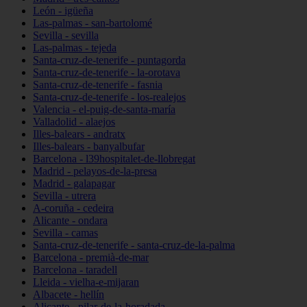
León - igüeña
Las-palmas - san-bartolomé
Sevilla - sevilla
Las-palmas - tejeda
Santa-cruz-de-tenerife - puntagorda
Santa-cruz-de-tenerife - la-orotava
Santa-cruz-de-tenerife - fasnia
Santa-cruz-de-tenerife - los-realejos
Valencia - el-puig-de-santa-maría
Valladolid - alaejos
Illes-balears - andratx
Illes-balears - banyalbufar
Barcelona - l39hospitalet-de-llobregat
Madrid - pelayos-de-la-presa
Madrid - galapagar
Sevilla - utrera
A-coruña - cedeira
Alicante - ondara
Sevilla - camas
Santa-cruz-de-tenerife - santa-cruz-de-la-palma
Barcelona - premià-de-mar
Barcelona - taradell
Lleida - vielha-e-mijaran
Albacete - hellín
Alicante - pilar-de-la-horadada