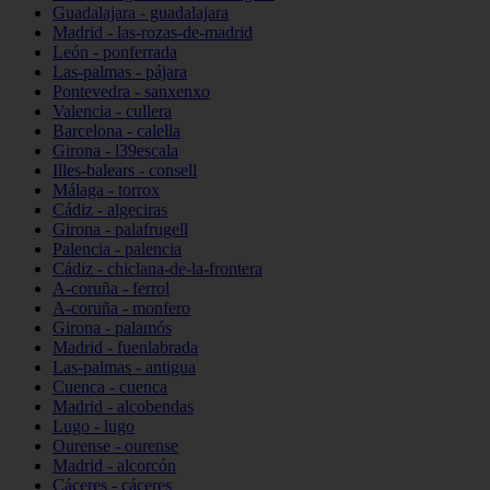
Guadalajara - guadalajara
Madrid - las-rozas-de-madrid
León - ponferrada
Las-palmas - pájara
Pontevedra - sanxenxo
Valencia - cullera
Barcelona - calella
Girona - l39escala
Illes-balears - consell
Málaga - torrox
Cádiz - algeciras
Girona - palafrugell
Palencia - palencia
Cádiz - chiclana-de-la-frontera
A-coruña - ferrol
A-coruña - monfero
Girona - palamós
Madrid - fuenlabrada
Las-palmas - antigua
Cuenca - cuenca
Madrid - alcobendas
Lugo - lugo
Ourense - ourense
Madrid - alcorcón
Cáceres - cáceres