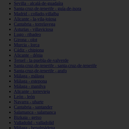
Sevilla - alcalá-de-guadaíra
Santa-cruz-de-tenerife - guía-de-isora
Madrid - collado-villalba
Alicante - la-vila-joiosa
Cantabria - torrelavega
Asturias - villaviciosa
Lugo - ribadeo
Girona - olot
Murcia - lorca
Cádiz - chipiona
Alicante - dénia
Teruel - la-puebla-de-valverde
Santa-cruz-de-tenerife - santa-cruz-de-tenerife
Santa-cruz-de-tenerife - arafo
Málaga - málaga
Málaga - estepona
Málaga - manilva
Alicante - torrevieja
León - león
Navarra - uharte
Cantabria - santander
Salamanca - salamanca
Bizkaia - getxo
Valladolid - valladolid
Málaga - benalmádena