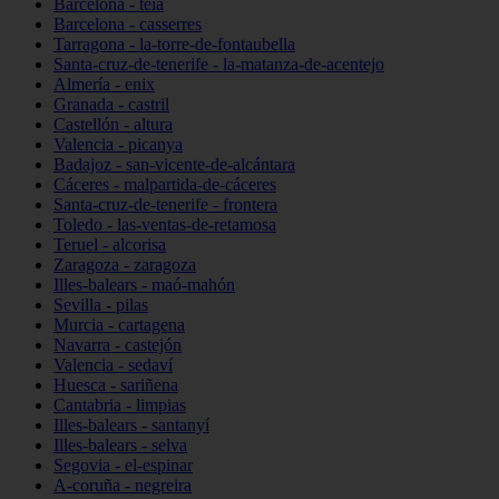
Barcelona - teià
Barcelona - casserres
Tarragona - la-torre-de-fontaubella
Santa-cruz-de-tenerife - la-matanza-de-acentejo
Almería - enix
Granada - castril
Castellón - altura
Valencia - picanya
Badajoz - san-vicente-de-alcántara
Cáceres - malpartida-de-cáceres
Santa-cruz-de-tenerife - frontera
Toledo - las-ventas-de-retamosa
Teruel - alcorisa
Zaragoza - zaragoza
Illes-balears - maó-mahón
Sevilla - pilas
Murcia - cartagena
Navarra - castejón
Valencia - sedaví
Huesca - sariñena
Cantabria - limpias
Illes-balears - santanyí
Illes-balears - selva
Segovia - el-espinar
A-coruña - negreira