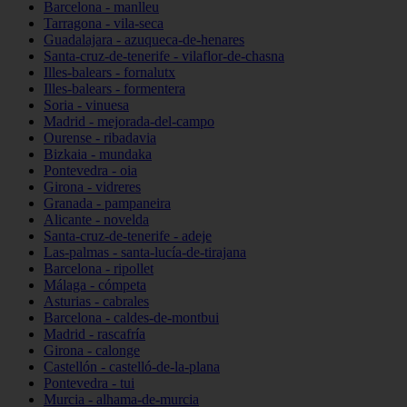
Barcelona - manlleu
Tarragona - vila-seca
Guadalajara - azuqueca-de-henares
Santa-cruz-de-tenerife - vilaflor-de-chasna
Illes-balears - fornalutx
Illes-balears - formentera
Soria - vinuesa
Madrid - mejorada-del-campo
Ourense - ribadavia
Bizkaia - mundaka
Pontevedra - oia
Girona - vidreres
Granada - pampaneira
Alicante - novelda
Santa-cruz-de-tenerife - adeje
Las-palmas - santa-lucía-de-tirajana
Barcelona - ripollet
Málaga - cómpeta
Asturias - cabrales
Barcelona - caldes-de-montbui
Madrid - rascafría
Girona - calonge
Castellón - castelló-de-la-plana
Pontevedra - tui
Murcia - alhama-de-murcia