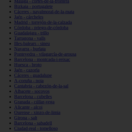
Málaga - cortes-de-la-frontera
Bizkaia - portugalete
Cáceres - navalmoral-de-la-mata
Jaén - cárcheles
Madrid - torrejón-de-la-calzada
Córdoba - priego-de-córdoba
Guadalajara - trillo
Tarragona - valls
Illes-balears - sineu
Navarra - burlata
Pontevedra - vilagarcía-de-arousa
Barcelona - montcada-i-reixac
Huesca - broto
Jaén - cazorla
Cáceres - guadalupe
A-coruña - noia
Cantabria - cabezón-de-la-sal
Albacete - socovos
Barcelona - cubelles
Granada - cúllar-vega
Alicante - alcoi
Ourense - xinzo-de-limia
Girona - salt
Barcelona - sabadell
Ciudad-real - tomelloso