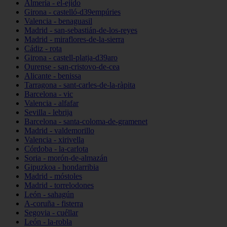
Almería - el-ejido
Girona - castelló-d39empúries
Valencia - benaguasil
Madrid - san-sebastián-de-los-reyes
Madrid - miraflores-de-la-sierra
Cádiz - rota
Girona - castell-platja-d39aro
Ourense - san-cristovo-de-cea
Alicante - benissa
Tarragona - sant-carles-de-la-ràpita
Barcelona - vic
Valencia - alfafar
Sevilla - lebrija
Barcelona - santa-coloma-de-gramenet
Madrid - valdemorillo
Valencia - xirivella
Córdoba - la-carlota
Soria - morón-de-almazán
Gipuzkoa - hondarribia
Madrid - móstoles
Madrid - torrelodones
León - sahagún
A-coruña - fisterra
Segovia - cuéllar
León - la-robla