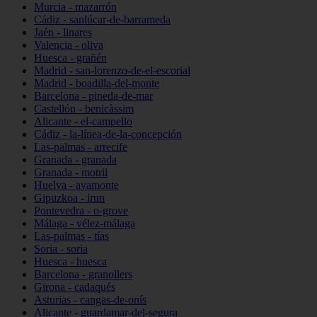
Murcia - mazarrón
Cádiz - sanlúcar-de-barrameda
Jaén - linares
Valencia - oliva
Huesca - grañén
Madrid - san-lorenzo-de-el-escorial
Madrid - boadilla-del-monte
Barcelona - pineda-de-mar
Castellón - benicàssim
Alicante - el-campello
Cádiz - la-línea-de-la-concepción
Las-palmas - arrecife
Granada - granada
Granada - motril
Huelva - ayamonte
Gipuzkoa - irun
Pontevedra - o-grove
Málaga - vélez-málaga
Las-palmas - tías
Soria - soria
Huesca - huesca
Barcelona - granollers
Girona - cadaqués
Asturias - cangas-de-onís
Alicante - guardamar-del-segura