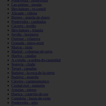
Pontevedra - pontevedra
Las-palmas - mogán
Illes-balears - es-castell
Alicante - villena
Burgos - aranda-de-duero
Pontevedra - cambados
Cáceres - trujillo
Illes-balears - felanitx
Sevilla - bormujos
Ourense - celanova
Granada - pinos-genil
Murcia - mula
Madrid - colmenar-de-oreja
Huelva - calañas
A-coruña - a-pobra-do-caramiñal
Segovia - chañe
Teruel - camañas
Badajoz - la-roca-de-la-sierra
Badajoz - guareña
Cáceres - caminomorisco
Ciudad-real - malagón
Asturias - mieres
Huesca - castejón-de-sos
Cantabria - hazas-de-cesto
Pontevedra - arbo