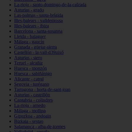
La-rioja - santo-domingo-de-la-calzada
Asturias - grado
Las-palmas - santa-brígida
Illes-balears - valldemossa
Illes-balears - ibiza
Barcelona - santa-susanna
Lleida - balaguer
Málaga - gaucín
Granada - güejar-sierra
Castellón - la-vall-d39uixó
Asturias - siero
Teruel - alcañiz
Huesca - monzón
Huesca - sabiñánigo
Alicante - catral
Segovia - turégano
Tarragona - horta-de-sant-joan
Asturias - castrillón
Cantabria - colindres
La-rioja - arnedo
Málaga - mollina
Gipuzkoa - andoain
Bizkaia - sestao
Salamanca - alba-de-tormes
Valladolid - urueña