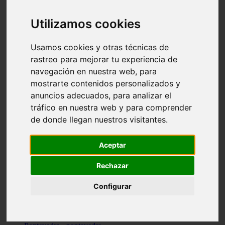
Valencia - valencia
Málaga - nerja
Utilizamos cookies
Girona - blanes
A-coruña - santiago-de-compostela
Málaga - marbella
Usamos cookies y otras técnicas de
Tarragona - tarragona
rastreo para mejorar tu experiencia de
Asturias - gijón
navegación en nuestra web, para
Girona - figueres
Alicante - santa-pola
mostrarte contenidos personalizados y
Madrid - leganés
anuncios adecuados, para analizar el
Almería - roquetas-de-mar
tráfico en nuestra web y para comprender
Girona - tossa-de-mar
Barcelona - sant-cugat-del-vallès
de donde llegan nuestros visitantes.
Alicante - l39alfàs-del-pi
Barcelona - vilanova-i-la-geltrú
Illes-balears - alcúdia
Aceptar
Castellón - peñíscola
Barcelona - mataró
Rechazar
ávila - ávila
Illes-balears - sant-antoni-de-portmany
Configurar
Illes-balears - sant-josep-de-sa-talaia
Tarragona - reus
Barcelona - badalona
Santa-cruz-de-tenerife - san-cristóbal-de-la-laguna