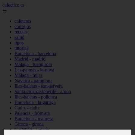
cafeetico.es
☰
cafeteras
consejos
recetas
salud
tipos
tutorial
Barcelona - barcelona
Madrid - madrid
Málaga - fuengirola
Las-palmas - la-oliva
Málaga - mijas
Navarra - pamplona
Illes-balears - son-servera
Santa-cruz-de-tenerife - arona
Illes-balears - pollença
Barcelona - la-garriga
Cádiz - cádiz
Palencia - frómista
Barcelona - manresa
Girona - girona
Castellón - vinaròs
Illes-balears - capdepera