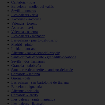
Cantabria - noja
Barcelona - mollet-del-vallès
Sevilla - tomares
Illes-balears - deià
A-coruña - a-coruña
Valencia - torrent
Asturias - navia
Valencia - paterna
Illes-balears - manacor
Las-palmas - puerto-del-rosario
Madrid - pinto
Lleida - naut-aran
Alicante - sant-vicent-del-raspeig
Santa-cruz-de-tenerife - granadilla-de-abona
Sevilla - dos-hermanas
Granada - salobreña
Santa-cruz-de-tenerife - santiago-del-teide
Cantabria - santoña
Girona - pals
Las-palmas - san-bartolomé-de-tirajana
Barcelona - igualada
Alicante - orihuela
Cantabria - laredo
Illes-balears - santa-margalida
Illes-balears - llucmajor