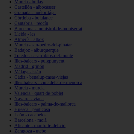
Murcia - bullas
Castellón - albocàsser
Granada - huétor-tájar
Córdoba - bujalance
Cantabria - reocín
Barcelona - monistrol-de-montserrat
Lleida - les
Almería - albox
Murcia - san-pedro-del-pinatar
Badajoz - alburquerque
Toledo - casarrubios-del-monte
Illes-balears - puigpunyent
Madrid - griñón
Málaga - istán
Cádiz - benalup-casas-viejas
Illes-balears - ciutadella-de-menorca
Murcia - murcia
Valencia - quart-de-poblet
Navarra - viana
Illes-balears - palma-de-mallorca
Huesca - panticosa
León - cacabelos
Barcelona - moià
Alicante - monforte-del-cid
Zaragoza - utebo