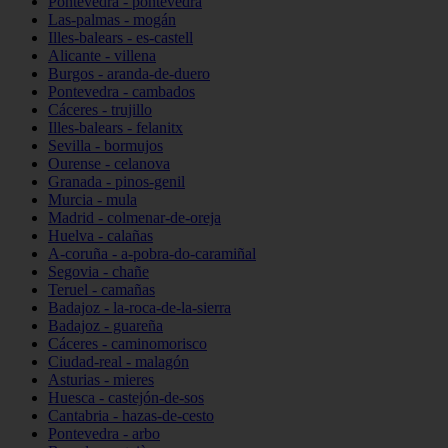
Pontevedra - pontevedra
Las-palmas - mogán
Illes-balears - es-castell
Alicante - villena
Burgos - aranda-de-duero
Pontevedra - cambados
Cáceres - trujillo
Illes-balears - felanitx
Sevilla - bormujos
Ourense - celanova
Granada - pinos-genil
Murcia - mula
Madrid - colmenar-de-oreja
Huelva - calañas
A-coruña - a-pobra-do-caramiñal
Segovia - chañe
Teruel - camañas
Badajoz - la-roca-de-la-sierra
Badajoz - guareña
Cáceres - caminomorisco
Ciudad-real - malagón
Asturias - mieres
Huesca - castejón-de-sos
Cantabria - hazas-de-cesto
Pontevedra - arbo