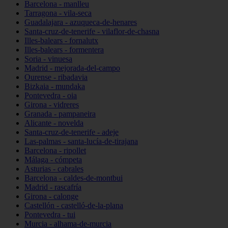
Barcelona - manlleu
Tarragona - vila-seca
Guadalajara - azuqueca-de-henares
Santa-cruz-de-tenerife - vilaflor-de-chasna
Illes-balears - fornalutx
Illes-balears - formentera
Soria - vinuesa
Madrid - mejorada-del-campo
Ourense - ribadavia
Bizkaia - mundaka
Pontevedra - oia
Girona - vidreres
Granada - pampaneira
Alicante - novelda
Santa-cruz-de-tenerife - adeje
Las-palmas - santa-lucía-de-tirajana
Barcelona - ripollet
Málaga - cómpeta
Asturias - cabrales
Barcelona - caldes-de-montbui
Madrid - rascafría
Girona - calonge
Castellón - castelló-de-la-plana
Pontevedra - tui
Murcia - alhama-de-murcia