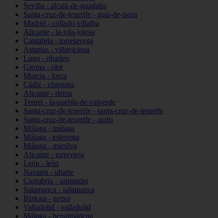
Sevilla - alcalá-de-guadaíra
Santa-cruz-de-tenerife - guía-de-isora
Madrid - collado-villalba
Alicante - la-vila-joiosa
Cantabria - torrelavega
Asturias - villaviciosa
Lugo - ribadeo
Girona - olot
Murcia - lorca
Cádiz - chipiona
Alicante - dénia
Teruel - la-puebla-de-valverde
Santa-cruz-de-tenerife - santa-cruz-de-tenerife
Santa-cruz-de-tenerife - arafo
Málaga - málaga
Málaga - estepona
Málaga - manilva
Alicante - torrevieja
León - león
Navarra - uharte
Cantabria - santander
Salamanca - salamanca
Bizkaia - getxo
Valladolid - valladolid
Málaga - benalmádena