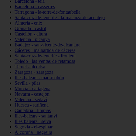
Barcelona - teià
Barcelona - casserres
Tarragona - la-torre-de-fontaubella
Santa-cruz-de-tenerife - la-matanza-de-acentejo
Almería - enix
Granada - castril
Castellón - altura
Valencia - picanya
Badajoz - san-vicente-de-alcántara
Cáceres - malpartida-de-cáceres
Santa-cruz-de-tenerife - frontera
Toledo - las-ventas-de-retamosa
Teruel - alcorisa
Zaragoza - zaragoza
Illes-balears - maó-mahón
Sevilla - pilas
Murcia - cartagena
Navarra - castejón
Valencia - sedaví
Huesca - sariñena
Cantabria - limpias
Illes-balears - santanyí
Illes-balears - selva
Segovia - el-espinar
A-coruña - negreira