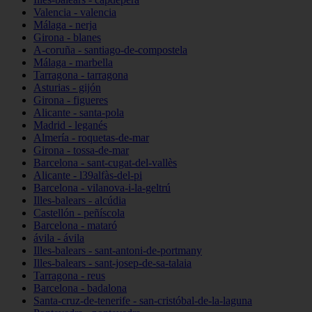
Valencia - valencia
Málaga - nerja
Girona - blanes
A-coruña - santiago-de-compostela
Málaga - marbella
Tarragona - tarragona
Asturias - gijón
Girona - figueres
Alicante - santa-pola
Madrid - leganés
Almería - roquetas-de-mar
Girona - tossa-de-mar
Barcelona - sant-cugat-del-vallès
Alicante - l39alfàs-del-pi
Barcelona - vilanova-i-la-geltrú
Illes-balears - alcúdia
Castellón - peñíscola
Barcelona - mataró
ávila - ávila
Illes-balears - sant-antoni-de-portmany
Illes-balears - sant-josep-de-sa-talaia
Tarragona - reus
Barcelona - badalona
Santa-cruz-de-tenerife - san-cristóbal-de-la-laguna