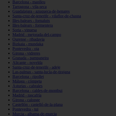
Barcelona - manlleu
Tarragona - vila-seca
Guadalajara - azuqueca-de-henares
Santa-cruz-de-tenerife - vilaflor-de-chasna
Illes-balears - fornalutx
Illes-balears - formentera
Soria - vinuesa
Madrid - mejorada-del-campo
Ourense - ribadavia
Bizkaia - mundaka
Pontevedra - oia
Girona - vidreres
Granada - pampaneira
Alicante - novelda
Santa-cruz-de-tenerife - adeje
Las-palmas - santa-lucía-de-tirajana
Barcelona - ripollet
Málaga - cómpeta
Asturias - cabrales
Barcelona - caldes-de-montbui
Madrid - rascafría
Girona - calonge
Castellón - castelló-de-la-plana
Pontevedra - tui
Murcia - alhama-de-murcia