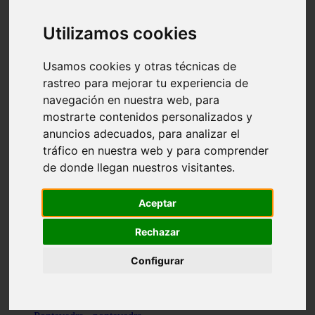
Valencia - valencia
Málaga - nerja
Utilizamos cookies
Girona - blanes
A-coruña - santiago-de-compostela
Málaga - marbella
Usamos cookies y otras técnicas de
Tarragona - tarragona
rastreo para mejorar tu experiencia de
Asturias - gijón
navegación en nuestra web, para
Girona - figueres
Alicante - santa-pola
mostrarte contenidos personalizados y
Madrid - leganés
anuncios adecuados, para analizar el
Almería - roquetas-de-mar
tráfico en nuestra web y para comprender
Girona - tossa-de-mar
Barcelona - sant-cugat-del-vallès
de donde llegan nuestros visitantes.
Alicante - l39alfàs-del-pi
Barcelona - vilanova-i-la-geltrú
Illes-balears - alcúdia
Aceptar
Castellón - peñíscola
Barcelona - mataró
Rechazar
ávila - ávila
Illes-balears - sant-antoni-de-portmany
Configurar
Illes-balears - sant-josep-de-sa-talaia
Tarragona - reus
Barcelona - badalona
Santa-cruz-de-tenerife - san-cristóbal-de-la-laguna