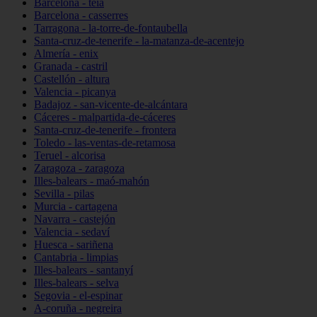
Barcelona - teià
Barcelona - casserres
Tarragona - la-torre-de-fontaubella
Santa-cruz-de-tenerife - la-matanza-de-acentejo
Almería - enix
Granada - castril
Castellón - altura
Valencia - picanya
Badajoz - san-vicente-de-alcántara
Cáceres - malpartida-de-cáceres
Santa-cruz-de-tenerife - frontera
Toledo - las-ventas-de-retamosa
Teruel - alcorisa
Zaragoza - zaragoza
Illes-balears - maó-mahón
Sevilla - pilas
Murcia - cartagena
Navarra - castejón
Valencia - sedaví
Huesca - sariñena
Cantabria - limpias
Illes-balears - santanyí
Illes-balears - selva
Segovia - el-espinar
A-coruña - negreira