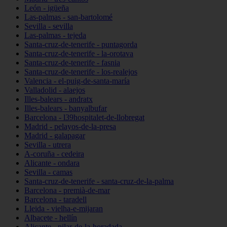
León - igüeña
Las-palmas - san-bartolomé
Sevilla - sevilla
Las-palmas - tejeda
Santa-cruz-de-tenerife - puntagorda
Santa-cruz-de-tenerife - la-orotava
Santa-cruz-de-tenerife - fasnia
Santa-cruz-de-tenerife - los-realejos
Valencia - el-puig-de-santa-maría
Valladolid - alaejos
Illes-balears - andratx
Illes-balears - banyalbufar
Barcelona - l39hospitalet-de-llobregat
Madrid - pelayos-de-la-presa
Madrid - galapagar
Sevilla - utrera
A-coruña - cedeira
Alicante - ondara
Sevilla - camas
Santa-cruz-de-tenerife - santa-cruz-de-la-palma
Barcelona - premià-de-mar
Barcelona - taradell
Lleida - vielha-e-mijaran
Albacete - hellín
Alicante - pilar-de-la-horadada