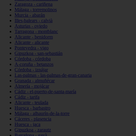
Zaragoza - cariñena
Málaga - torremolinos
Murcia - abarán
Illes-balears - calvià
Asturias - oviedo
Tarragona - montblanc
Alicante - benidorm
Alicante - alicante
Pontevedra - vigo
Gipuzkoa - san-sebastián
Córdoba - córdoba
A-coruña - betanzos
Córdoba - iznájar
Las-palmas - las-palmas-de-gran-canaria
Granada - almuñécar
Almería - mojácar
Cádiz - el-puerto-de-santa-maría
Cádiz - tarifa
Alicante - teulada
Huesca - barbastro
Málaga - alhaurín-de-la-torre
Cáceres - plasencia
Huesca - jaca
Gipuzkoa - zarautz
Barcelona - gavà