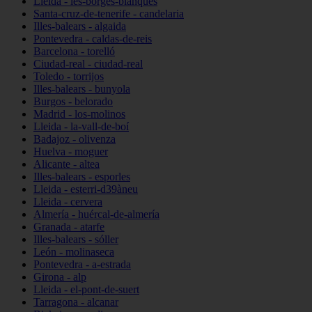
Lleida - les-borges-blanques
Santa-cruz-de-tenerife - candelaria
Illes-balears - algaida
Pontevedra - caldas-de-reis
Barcelona - torelló
Ciudad-real - ciudad-real
Toledo - torrijos
Illes-balears - bunyola
Burgos - belorado
Madrid - los-molinos
Lleida - la-vall-de-boí
Badajoz - olivenza
Huelva - moguer
Alicante - altea
Illes-balears - esporles
Lleida - esterri-d39àneu
Lleida - cervera
Almería - huércal-de-almería
Granada - atarfe
Illes-balears - sóller
León - molinaseca
Pontevedra - a-estrada
Girona - alp
Lleida - el-pont-de-suert
Tarragona - alcanar