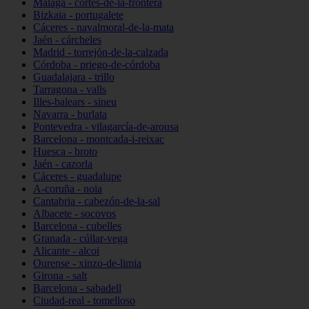
Málaga - cortes-de-la-frontera
Bizkaia - portugalete
Cáceres - navalmoral-de-la-mata
Jaén - cárcheles
Madrid - torrejón-de-la-calzada
Córdoba - priego-de-córdoba
Guadalajara - trillo
Tarragona - valls
Illes-balears - sineu
Navarra - burlata
Pontevedra - vilagarcía-de-arousa
Barcelona - montcada-i-reixac
Huesca - broto
Jaén - cazorla
Cáceres - guadalupe
A-coruña - noia
Cantabria - cabezón-de-la-sal
Albacete - socovos
Barcelona - cubelles
Granada - cúllar-vega
Alicante - alcoi
Ourense - xinzo-de-limia
Girona - salt
Barcelona - sabadell
Ciudad-real - tomelloso