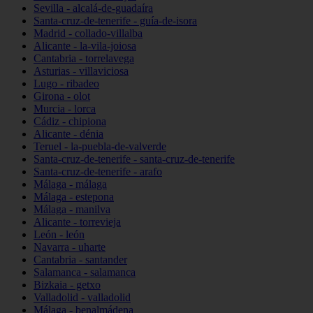
Sevilla - alcalá-de-guadaíra
Santa-cruz-de-tenerife - guía-de-isora
Madrid - collado-villalba
Alicante - la-vila-joiosa
Cantabria - torrelavega
Asturias - villaviciosa
Lugo - ribadeo
Girona - olot
Murcia - lorca
Cádiz - chipiona
Alicante - dénia
Teruel - la-puebla-de-valverde
Santa-cruz-de-tenerife - santa-cruz-de-tenerife
Santa-cruz-de-tenerife - arafo
Málaga - málaga
Málaga - estepona
Málaga - manilva
Alicante - torrevieja
León - león
Navarra - uharte
Cantabria - santander
Salamanca - salamanca
Bizkaia - getxo
Valladolid - valladolid
Málaga - benalmádena