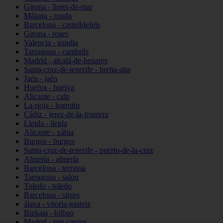
Girona - lloret-de-mar
Málaga - ronda
Barcelona - castelldefels
Girona - roses
Valencia - gandia
Tarragona - cambrils
Madrid - alcalá-de-henares
Santa-cruz-de-tenerife - breña-alta
Jaén - jaén
Huelva - huelva
Alicante - calp
La-rioja - logroño
Cádiz - jerez-de-la-frontera
Lleida - lleida
Alicante - xàbia
Burgos - burgos
Santa-cruz-de-tenerife - puerto-de-la-cruz
Almería - almería
Barcelona - terrassa
Tarragona - salou
Toledo - toledo
Barcelona - sitges
álava - vitoria-gasteiz
Bizkaia - bilbao
Madrid - tres-cantos