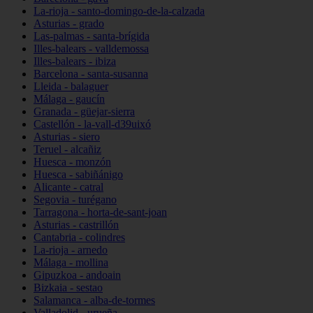
La-rioja - santo-domingo-de-la-calzada
Asturias - grado
Las-palmas - santa-brígida
Illes-balears - valldemossa
Illes-balears - ibiza
Barcelona - santa-susanna
Lleida - balaguer
Málaga - gaucín
Granada - güejar-sierra
Castellón - la-vall-d39uixó
Asturias - siero
Teruel - alcañiz
Huesca - monzón
Huesca - sabiñánigo
Alicante - catral
Segovia - turégano
Tarragona - horta-de-sant-joan
Asturias - castrillón
Cantabria - colindres
La-rioja - arnedo
Málaga - mollina
Gipuzkoa - andoain
Bizkaia - sestao
Salamanca - alba-de-tormes
Valladolid - urueña