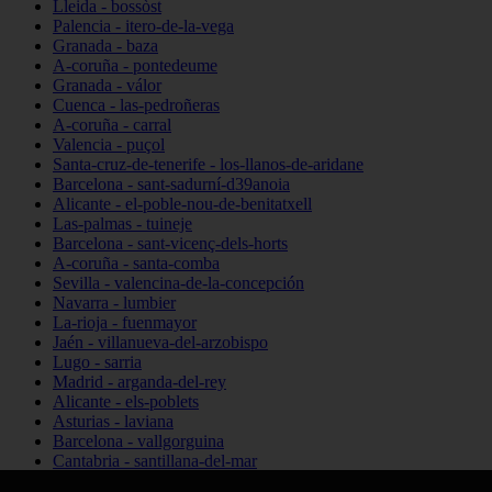
Lleida - bossòst
Palencia - itero-de-la-vega
Granada - baza
A-coruña - pontedeume
Granada - válor
Cuenca - las-pedroñeras
A-coruña - carral
Valencia - puçol
Santa-cruz-de-tenerife - los-llanos-de-aridane
Barcelona - sant-sadurní-d39anoia
Alicante - el-poble-nou-de-benitatxell
Las-palmas - tuineje
Barcelona - sant-vicenç-dels-horts
A-coruña - santa-comba
Sevilla - valencina-de-la-concepción
Navarra - lumbier
La-rioja - fuenmayor
Jaén - villanueva-del-arzobispo
Lugo - sarria
Madrid - arganda-del-rey
Alicante - els-poblets
Asturias - laviana
Barcelona - vallgorguina
Cantabria - santillana-del-mar
Zamora - santa-maría-de-la-vega