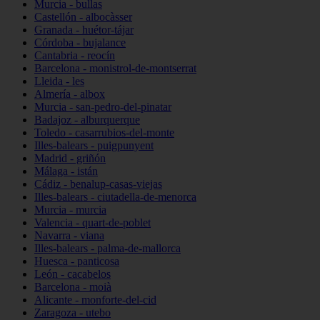
Murcia - bullas
Castellón - albocàsser
Granada - huétor-tájar
Córdoba - bujalance
Cantabria - reocín
Barcelona - monistrol-de-montserrat
Lleida - les
Almería - albox
Murcia - san-pedro-del-pinatar
Badajoz - alburquerque
Toledo - casarrubios-del-monte
Illes-balears - puigpunyent
Madrid - griñón
Málaga - istán
Cádiz - benalup-casas-viejas
Illes-balears - ciutadella-de-menorca
Murcia - murcia
Valencia - quart-de-poblet
Navarra - viana
Illes-balears - palma-de-mallorca
Huesca - panticosa
León - cacabelos
Barcelona - moià
Alicante - monforte-del-cid
Zaragoza - utebo