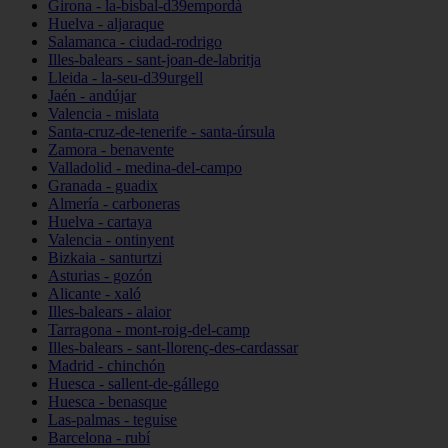
Girona - la-bisbal-d39empordà
Huelva - aljaraque
Salamanca - ciudad-rodrigo
Illes-balears - sant-joan-de-labritja
Lleida - la-seu-d39urgell
Jaén - andújar
Valencia - mislata
Santa-cruz-de-tenerife - santa-úrsula
Zamora - benavente
Valladolid - medina-del-campo
Granada - guadix
Almería - carboneras
Huelva - cartaya
Valencia - ontinyent
Bizkaia - santurtzi
Asturias - gozón
Alicante - xaló
Illes-balears - alaior
Tarragona - mont-roig-del-camp
Illes-balears - sant-llorenç-des-cardassar
Madrid - chinchón
Huesca - sallent-de-gállego
Huesca - benasque
Las-palmas - teguise
Barcelona - rubí