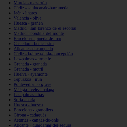
Murcia - mazarrón
Cádiz - sanlúcar-de-barrameda
Jaén - linares
Valencia - oliva
Huesca - grañén
Madrid - san-lorenzo-de-el-escorial
Madrid - boadilla-del-monte
Barcelona - pineda-de-mar
Castellón - benicàssim
Alicante - el-campello
Cádiz - la-línea-de-la-concepción
Las-palmas - arrecife
Granada - granada
Granada - motril
Huelva - ayamonte
Gipuzkoa - irun
Pontevedra - o-grove
Málaga - vélez-málaga
Las-palmas - tías
Soria - soria
Huesca - huesca
Barcelona - granollers
Girona - cadaqués
Asturias - cangas-de-onís
Alicante - guardamar-del-segura