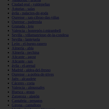
Ciudad-real - valdepeñas
Asturias - salas
ávila - palacios-de-goda
Ourense - san-cibrao-das-viñas
Ourense - padrenda
Granada - loja
Valencia - bonrepòs-i-mirambell
Sevilla - villamanrique-de-la-condesa
Sevilla - lantejuela
León - el-burgo-ranero
Almería - abla
Almería - pechina
Alicante - agost
Alicante - sax
ávila - el-arenal
Madrid - aldea-del-fresno
Ourense - a-pobra-de-trives
Jaén - alcaudete
Cáceres - coria
Valencia - almussafes
Huesca - graus
Zaragoza - alagón
Cantabria - penagos
Girona - cantallops