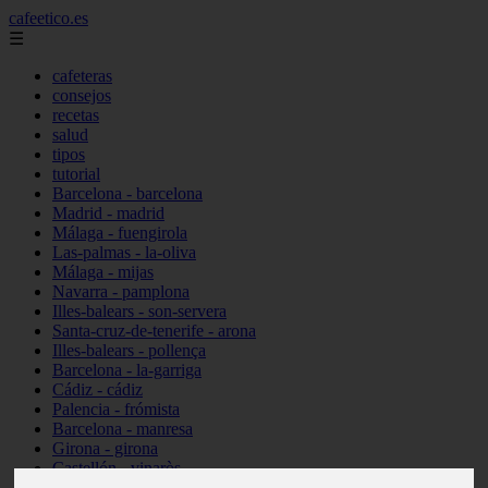
cafeetico.es
☰
cafeteras
consejos
recetas
salud
tipos
tutorial
Barcelona - barcelona
Madrid - madrid
Málaga - fuengirola
Las-palmas - la-oliva
Málaga - mijas
Navarra - pamplona
Illes-balears - son-servera
Santa-cruz-de-tenerife - arona
Illes-balears - pollença
Barcelona - la-garriga
Cádiz - cádiz
Palencia - frómista
Barcelona - manresa
Girona - girona
Castellón - vinaròs
Illes-balears - capdepera