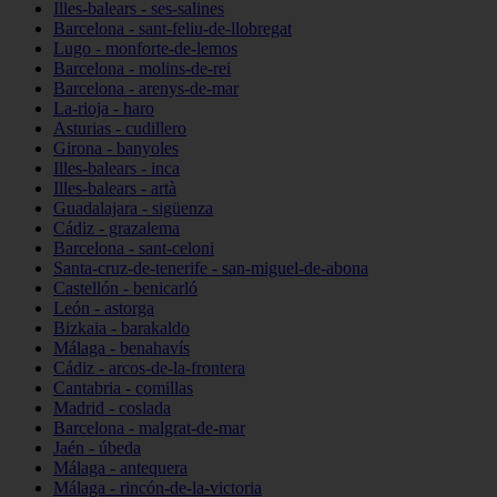
Illes-balears - ses-salines
Barcelona - sant-feliu-de-llobregat
Lugo - monforte-de-lemos
Barcelona - molins-de-rei
Barcelona - arenys-de-mar
La-rioja - haro
Asturias - cudillero
Girona - banyoles
Illes-balears - inca
Illes-balears - artà
Guadalajara - sigüenza
Cádiz - grazalema
Barcelona - sant-celoni
Santa-cruz-de-tenerife - san-miguel-de-abona
Castellón - benicarló
León - astorga
Bizkaia - barakaldo
Málaga - benahavís
Cádiz - arcos-de-la-frontera
Cantabria - comillas
Madrid - coslada
Barcelona - malgrat-de-mar
Jaén - úbeda
Málaga - antequera
Málaga - rincón-de-la-victoria