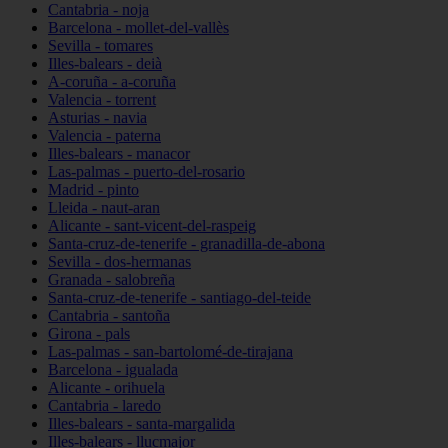
Cantabria - noja
Barcelona - mollet-del-vallès
Sevilla - tomares
Illes-balears - deià
A-coruña - a-coruña
Valencia - torrent
Asturias - navia
Valencia - paterna
Illes-balears - manacor
Las-palmas - puerto-del-rosario
Madrid - pinto
Lleida - naut-aran
Alicante - sant-vicent-del-raspeig
Santa-cruz-de-tenerife - granadilla-de-abona
Sevilla - dos-hermanas
Granada - salobreña
Santa-cruz-de-tenerife - santiago-del-teide
Cantabria - santoña
Girona - pals
Las-palmas - san-bartolomé-de-tirajana
Barcelona - igualada
Alicante - orihuela
Cantabria - laredo
Illes-balears - santa-margalida
Illes-balears - llucmajor