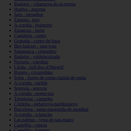
Badajoz - villanueva-de-la-serena
Huelva - aracena
Jaén - mengíbar
Zamora - toro
A-coruña - boimorto
Zaragoza - borja
Cantabria - cartes
Granada - cortes-de-baza
Illes-balears - sant-joan
Salamanca - vitigudino
Badajoz - valdelacalzada
Navarra - esteribar
Lleida - bell-lloc-d39urgell
Burgos - covarrubias
Soria - burgo-de-osma-ciudad-de-osma
A-coruña - melide
Segovia - segovia
A-coruña - ponteceso
Tarragona - camarles
Córdoba - peñarroya-pueblonuevo
Barcelona - santa-margarida-de-montbui
A-coruña - a-laracha
Las-palmas - vega-de-san-mateo
Castellón - orpesa
Castellón - burriana