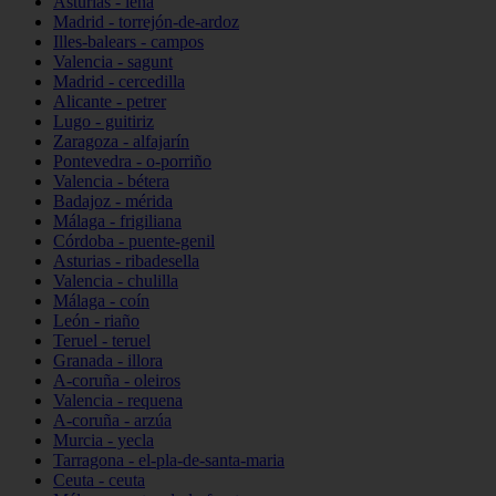
Asturias - lena
Madrid - torrejón-de-ardoz
Illes-balears - campos
Valencia - sagunt
Madrid - cercedilla
Alicante - petrer
Lugo - guitiriz
Zaragoza - alfajarín
Pontevedra - o-porriño
Valencia - bétera
Badajoz - mérida
Málaga - frigiliana
Córdoba - puente-genil
Asturias - ribadesella
Valencia - chulilla
Málaga - coín
León - riaño
Teruel - teruel
Granada - illora
A-coruña - oleiros
Valencia - requena
A-coruña - arzúa
Murcia - yecla
Tarragona - el-pla-de-santa-maria
Ceuta - ceuta