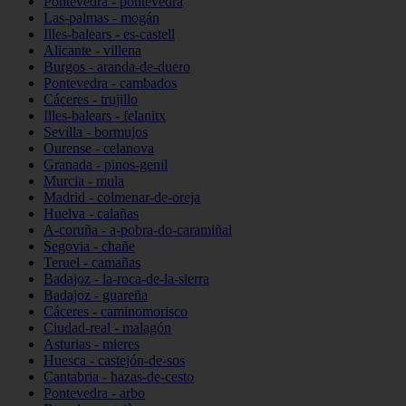
Pontevedra - pontevedra
Las-palmas - mogán
Illes-balears - es-castell
Alicante - villena
Burgos - aranda-de-duero
Pontevedra - cambados
Cáceres - trujillo
Illes-balears - felanitx
Sevilla - bormujos
Ourense - celanova
Granada - pinos-genil
Murcia - mula
Madrid - colmenar-de-oreja
Huelva - calañas
A-coruña - a-pobra-do-caramiñal
Segovia - chañe
Teruel - camañas
Badajoz - la-roca-de-la-sierra
Badajoz - guareña
Cáceres - caminomorisco
Ciudad-real - malagón
Asturias - mieres
Huesca - castejón-de-sos
Cantabria - hazas-de-cesto
Pontevedra - arbo