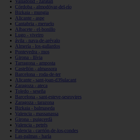
Valladolid - zaratán
Córdoba - almodóvar-del-río
Bizkaia - mungia
Alicante - aspe
Cantabria - meruelo
Albacete - el-bonillo
Lugo - viveiro
ávila - nava-de-arévalo
Almería - los-gallardos
Pontevedra - mos
Girona - llívia
Tarragona - amposta
Castellón - almassora
Barcelona - roda-de-ter
Alicante - sant-joan-d39alacant
Zaragoza - ateca
Toledo - seseña
Barcelona - sant-esteve-sesrovires
Zaragoza - tarazona
Bizkaia - balmaseda
Valencia - massanassa
Girona - puigcerdà
Valencia - petrés
Palencia - carrión-de-los-condes
Las-palmas - haría