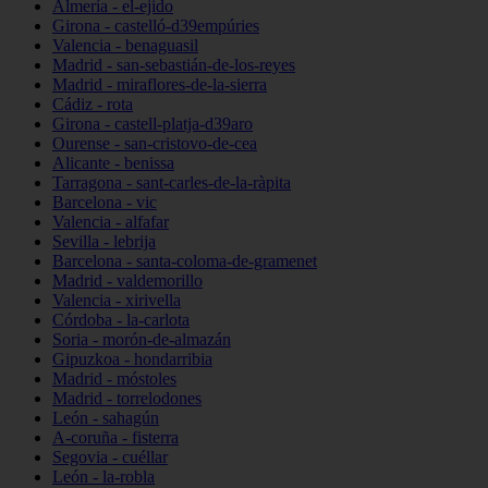
Almería - el-ejido
Girona - castelló-d39empúries
Valencia - benaguasil
Madrid - san-sebastián-de-los-reyes
Madrid - miraflores-de-la-sierra
Cádiz - rota
Girona - castell-platja-d39aro
Ourense - san-cristovo-de-cea
Alicante - benissa
Tarragona - sant-carles-de-la-ràpita
Barcelona - vic
Valencia - alfafar
Sevilla - lebrija
Barcelona - santa-coloma-de-gramenet
Madrid - valdemorillo
Valencia - xirivella
Córdoba - la-carlota
Soria - morón-de-almazán
Gipuzkoa - hondarribia
Madrid - móstoles
Madrid - torrelodones
León - sahagún
A-coruña - fisterra
Segovia - cuéllar
León - la-robla