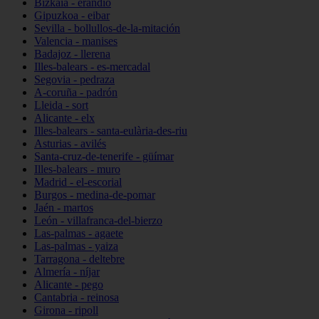
Bizkaia - erandio
Gipuzkoa - eibar
Sevilla - bollullos-de-la-mitación
Valencia - manises
Badajoz - llerena
Illes-balears - es-mercadal
Segovia - pedraza
A-coruña - padrón
Lleida - sort
Alicante - elx
Illes-balears - santa-eulària-des-riu
Asturias - avilés
Santa-cruz-de-tenerife - güímar
Illes-balears - muro
Madrid - el-escorial
Burgos - medina-de-pomar
Jaén - martos
León - villafranca-del-bierzo
Las-palmas - agaete
Las-palmas - yaiza
Tarragona - deltebre
Almería - níjar
Alicante - pego
Cantabria - reinosa
Girona - ripoll