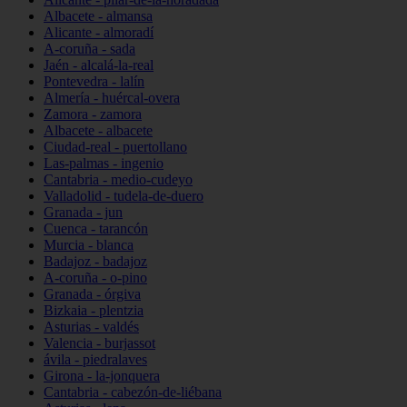
Albacete - almansa
Alicante - almoradí
A-coruña - sada
Jaén - alcalá-la-real
Pontevedra - lalín
Almería - huércal-overa
Zamora - zamora
Albacete - albacete
Ciudad-real - puertollano
Las-palmas - ingenio
Cantabria - medio-cudeyo
Valladolid - tudela-de-duero
Granada - jun
Cuenca - tarancón
Murcia - blanca
Badajoz - badajoz
A-coruña - o-pino
Granada - órgiva
Bizkaia - plentzia
Asturias - valdés
Valencia - burjassot
ávila - piedralaves
Girona - la-jonquera
Cantabria - cabezón-de-liébana