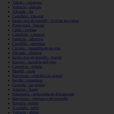
Toledo - cazalegas
Valencia - alaquàs
Alicante - ibi
Castellón - vila-real
Santa-cruz-de-tenerife - icod-de-los-vinos
Pontevedra - baiona
Cádiz - barbate
Cantabria - camargo
Valencia - alboraya
Castellón - almenara
Cáceres - jarandilla-de-la-vera
Alicante - finestrat
Santa-cruz-de-tenerife - tijarafe
Zamora - moraleja-del-vino
Gipuzkoa - ordizia
Madrid - parla
Barcelona - castellet-i-la-gornal
Sevilla - espartinas
Granada - las-gabias
Asturias - llanes
Salamanca - peñaranda-de-bracamonte
Barcelona - vilafranca-del-penedès
Navarra - tudela
A-coruña - miño
Valencia - aldaia