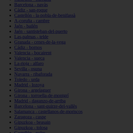
Barcelona - navàs
Cádiz - san-roque
Castellón - la-pobla-de-benifassà
A-coruña - cambre
Jaén - bailén
Jaén - santisteban-del-puerto
Las-palmas - telde
Granada - cenes-de-la-vega
Cádiz - bornos
Valencia - bocairent
Valencia - sueca
La-rioja - alfaro
Sevilla - osuna
Navarra - ribaforada
Toledo - urda
Madrid - lozoya
Girona - argelaguer
Girona - torroella-de-montgrí
Madrid - daganzo-de-arriba
Barcelona - sant-quirze-del-vallès
Salamanca - castellanos-de-moriscos
Zaragoza - caspe
Gipuzkoa - beasain
Gipuzkoa - tolosa
Castellón - nules