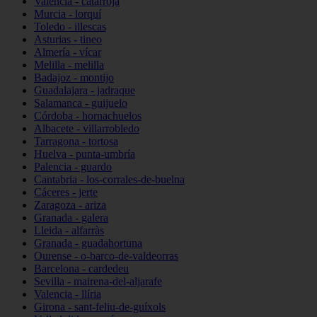
Valencia - catarroja
Murcia - lorquí
Toledo - illescas
Asturias - tineo
Almería - vícar
Melilla - melilla
Badajoz - montijo
Guadalajara - jadraque
Salamanca - guijuelo
Córdoba - hornachuelos
Albacete - villarrobledo
Tarragona - tortosa
Huelva - punta-umbría
Palencia - guardo
Cantabria - los-corrales-de-buelna
Cáceres - jerte
Zaragoza - ariza
Granada - galera
Lleida - alfarràs
Granada - guadahortuna
Ourense - o-barco-de-valdeorras
Barcelona - cardedeu
Sevilla - mairena-del-aljarafe
Valencia - llíria
Girona - sant-feliu-de-guíxols