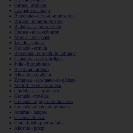
Girona - arbúcies
Las-palmas - tinajo
Barcelona - olesa-de-montserrat
Burgos - miranda-de-ebro
Badajoz - segura-de-león
Huesca - aínsa-sobrarbe
Murcia - san-javier
Toledo - yuncos
Granada - armilla
Barcelona - cornellà-de-llobregat
Cantabria - castro-urdiales
ávila - burgohondo
A-coruña - arteixo
Alicante - crevillent
Zaragoza - san-mateo-de-gállego
Madrid - sevilla-la-nueva
Córdoba - castro-del-río
Granada - trevélez
Granada - alpujarra-de-la-sierra
Granada - alhama-de-granada
Asturias - langreo
Cáceres - hervás
Ciudad-real - puerto-lápice
Alicante - polop