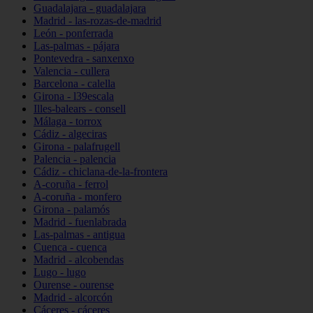
Guadalajara - guadalajara
Madrid - las-rozas-de-madrid
León - ponferrada
Las-palmas - pájara
Pontevedra - sanxenxo
Valencia - cullera
Barcelona - calella
Girona - l39escala
Illes-balears - consell
Málaga - torrox
Cádiz - algeciras
Girona - palafrugell
Palencia - palencia
Cádiz - chiclana-de-la-frontera
A-coruña - ferrol
A-coruña - monfero
Girona - palamós
Madrid - fuenlabrada
Las-palmas - antigua
Cuenca - cuenca
Madrid - alcobendas
Lugo - lugo
Ourense - ourense
Madrid - alcorcón
Cáceres - cáceres