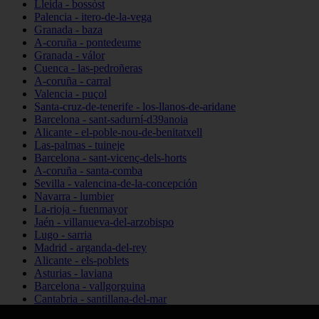
Lleida - bossòst
Palencia - itero-de-la-vega
Granada - baza
A-coruña - pontedeume
Granada - válor
Cuenca - las-pedroñeras
A-coruña - carral
Valencia - puçol
Santa-cruz-de-tenerife - los-llanos-de-aridane
Barcelona - sant-sadurní-d39anoia
Alicante - el-poble-nou-de-benitatxell
Las-palmas - tuineje
Barcelona - sant-vicenç-dels-horts
A-coruña - santa-comba
Sevilla - valencina-de-la-concepción
Navarra - lumbier
La-rioja - fuenmayor
Jaén - villanueva-del-arzobispo
Lugo - sarria
Madrid - arganda-del-rey
Alicante - els-poblets
Asturias - laviana
Barcelona - vallgorguina
Cantabria - santillana-del-mar
Zamora - santa-maría-de-la-vega