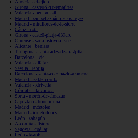
Almería - el-ejido
Girona - castelló-d39empúries
Valencia - benaguasil
Madrid - san-sebastián-de-los-reyes
Madrid - miraflores-de-la-sierra
Cádiz - rota
Girona - castell-platja-d39aro
Ourense - san-cristovo-de-cea
Alicante - benissa
Tarragona - sant-carles-de-la-ràpita
Barcelona - vic
Valencia - alfafar
Sevilla - lebrija
Barcelona - santa-coloma-de-gramenet
Madrid - valdemorillo
Valencia - xirivella
Córdoba - la-carlota
Soria - morón-de-almazán
Gipuzkoa - hondarribia
Madrid - móstoles
Madrid - torrelodones
León - sahagún
A-coruña - fisterra
Segovia - cuéllar
León - la-robla