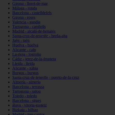
Girona - lloret-de-mar
Málaga - ronda
Barcelona - castelldefels
Girona - roses
Valencia - gandia
Tarragona - cambrils
Madrid - alcalá-de-henares
Santa-cruz-de-tenerife - breña-alta
Jaén - jaén
Huelva - huelva
Alicante - calp
La-rioja - logroño
Cádiz - jerez-de-la-frontera
Lleida - lleida
Alicante - xàbia
Burgos - burgos
Santa-cruz-de-tenerife - puerto-de-la-cruz
Almería - almería
Barcelona - terrassa
Tarragona - salou
Toledo - toledo
Barcelona - sitges
álava - vitoria-gasteiz
Bizkaia - bilbao
Madrid - tres-cantos