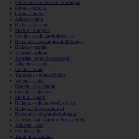
Santa-cruz-de-tenerife - hermigua
Girona - tortellà
Girona - begur
Almería - adra
Bizkaia - basauri
Madrid - aranjuez
Sevilla - castilleja-de-la-cuesta
Barcelona - esplugues-de-llobregat
Bizkaia - sopela
Asturias - piloña
Asturias - tapia-de-casariego
Alicante - castalla
Lleida - tremp
Tarragona - móra-d39ebre
Valencia - silla
Huelva - isla-cristina
La-rioja - calahorra
Madrid - getafe
Badajoz - villanueva-del-fresno
Badajoz - talavera-la-real
Barcelona - el-prat-de-llobregat
Asturias - san-martín-del-rey-aurelio
Alicante - elda
Sevilla - écija
Tarragona - calafell