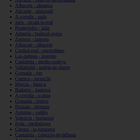
Albacete - almansa
Alicante - almoradí
A-coruña - sada
Jaén - alcalá-la-real
Pontevedra - lalín
Almería - huércal-overa
Zamora - zamora
Albacete - albacete
Ciudad-real - puertollano
Las-palmas - ingenio
Cantabria - medio-cudeyo
Valladolid - tudela-de-duero
Granada - jun
Cuenca - tarancón
Murcia - blanca
Badajoz - badajoz
A-coruña - o-pino
Granada - órgiva
Bizkaia - plentzia
Asturias - valdés
Valencia - burjassot
ávila - piedralaves
Girona - la-jonquera
Cantabria - cabezón-de-liébana