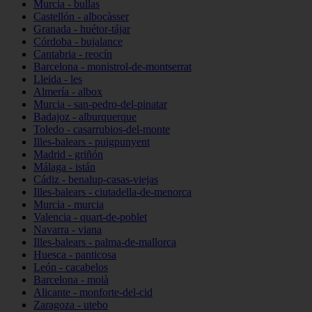
Murcia - bullas
Castellón - albocàsser
Granada - huétor-tájar
Córdoba - bujalance
Cantabria - reocín
Barcelona - monistrol-de-montserrat
Lleida - les
Almería - albox
Murcia - san-pedro-del-pinatar
Badajoz - alburquerque
Toledo - casarrubios-del-monte
Illes-balears - puigpunyent
Madrid - griñón
Málaga - istán
Cádiz - benalup-casas-viejas
Illes-balears - ciutadella-de-menorca
Murcia - murcia
Valencia - quart-de-poblet
Navarra - viana
Illes-balears - palma-de-mallorca
Huesca - panticosa
León - cacabelos
Barcelona - moià
Alicante - monforte-del-cid
Zaragoza - utebo