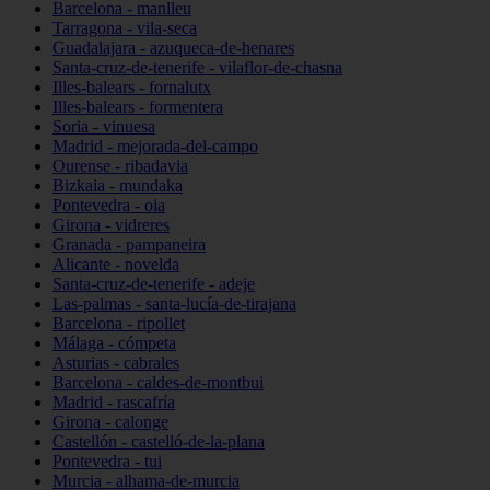
Barcelona - manlleu
Tarragona - vila-seca
Guadalajara - azuqueca-de-henares
Santa-cruz-de-tenerife - vilaflor-de-chasna
Illes-balears - fornalutx
Illes-balears - formentera
Soria - vinuesa
Madrid - mejorada-del-campo
Ourense - ribadavia
Bizkaia - mundaka
Pontevedra - oia
Girona - vidreres
Granada - pampaneira
Alicante - novelda
Santa-cruz-de-tenerife - adeje
Las-palmas - santa-lucía-de-tirajana
Barcelona - ripollet
Málaga - cómpeta
Asturias - cabrales
Barcelona - caldes-de-montbui
Madrid - rascafría
Girona - calonge
Castellón - castelló-de-la-plana
Pontevedra - tui
Murcia - alhama-de-murcia