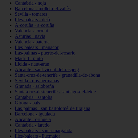
Cantabria - noja
Barcelona - mollet-del-vallès
Sevilla - tomares
Illes-balears - deià
A-coruña - a-coruña
Valencia - torrent
Asturias - navia
Valencia - paterna
Illes-balears - manacor
Las-palmas - puerto-del-rosario
Madrid - pinto
Lleida - naut-aran
Alicante - sant-vicent-del-raspeig
Santa-cruz-de-tenerife - granadilla-de-abona
Sevilla - dos-hermanas
Granada - salobreña
Santa-cruz-de-tenerife - santiago-del-teide
Cantabria - santoña
Girona - pals
Las-palmas - san-bartolomé-de-tirajana
Barcelona - igualada
Alicante - orihuela
Cantabria - laredo
Illes-balears - santa-margalida
Illes-balears - llucmajor