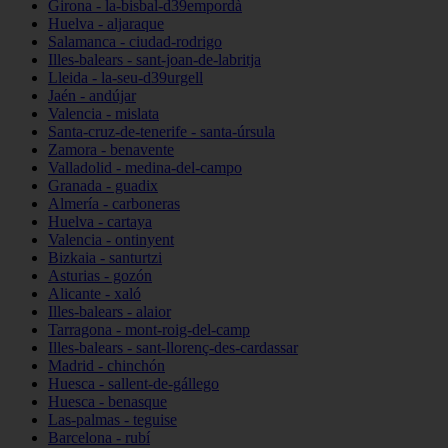
Girona - la-bisbal-d39empordà
Huelva - aljaraque
Salamanca - ciudad-rodrigo
Illes-balears - sant-joan-de-labritja
Lleida - la-seu-d39urgell
Jaén - andújar
Valencia - mislata
Santa-cruz-de-tenerife - santa-úrsula
Zamora - benavente
Valladolid - medina-del-campo
Granada - guadix
Almería - carboneras
Huelva - cartaya
Valencia - ontinyent
Bizkaia - santurtzi
Asturias - gozón
Alicante - xaló
Illes-balears - alaior
Tarragona - mont-roig-del-camp
Illes-balears - sant-llorenç-des-cardassar
Madrid - chinchón
Huesca - sallent-de-gállego
Huesca - benasque
Las-palmas - teguise
Barcelona - rubí