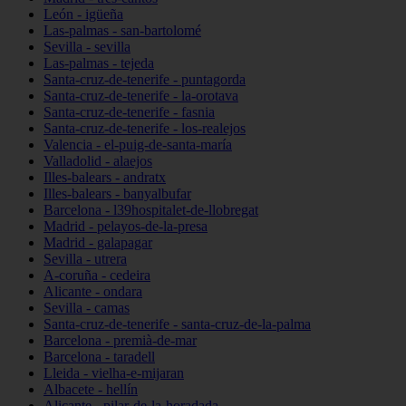
León - igüeña
Las-palmas - san-bartolomé
Sevilla - sevilla
Las-palmas - tejeda
Santa-cruz-de-tenerife - puntagorda
Santa-cruz-de-tenerife - la-orotava
Santa-cruz-de-tenerife - fasnia
Santa-cruz-de-tenerife - los-realejos
Valencia - el-puig-de-santa-maría
Valladolid - alaejos
Illes-balears - andratx
Illes-balears - banyalbufar
Barcelona - l39hospitalet-de-llobregat
Madrid - pelayos-de-la-presa
Madrid - galapagar
Sevilla - utrera
A-coruña - cedeira
Alicante - ondara
Sevilla - camas
Santa-cruz-de-tenerife - santa-cruz-de-la-palma
Barcelona - premià-de-mar
Barcelona - taradell
Lleida - vielha-e-mijaran
Albacete - hellín
Alicante - pilar-de-la-horadada