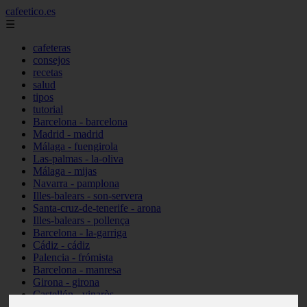
cafeetico.es
☰
cafeteras
consejos
recetas
salud
tipos
tutorial
Barcelona - barcelona
Madrid - madrid
Málaga - fuengirola
Las-palmas - la-oliva
Málaga - mijas
Navarra - pamplona
Illes-balears - son-servera
Santa-cruz-de-tenerife - arona
Illes-balears - pollença
Barcelona - la-garriga
Cádiz - cádiz
Palencia - frómista
Barcelona - manresa
Girona - girona
Castellón - vinaròs
Illes-balears - capdepera