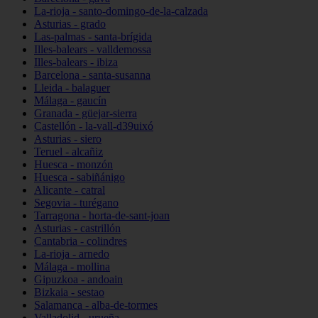
La-rioja - santo-domingo-de-la-calzada
Asturias - grado
Las-palmas - santa-brígida
Illes-balears - valldemossa
Illes-balears - ibiza
Barcelona - santa-susanna
Lleida - balaguer
Málaga - gaucín
Granada - güejar-sierra
Castellón - la-vall-d39uixó
Asturias - siero
Teruel - alcañiz
Huesca - monzón
Huesca - sabiñánigo
Alicante - catral
Segovia - turégano
Tarragona - horta-de-sant-joan
Asturias - castrillón
Cantabria - colindres
La-rioja - arnedo
Málaga - mollina
Gipuzkoa - andoain
Bizkaia - sestao
Salamanca - alba-de-tormes
Valladolid - urueña