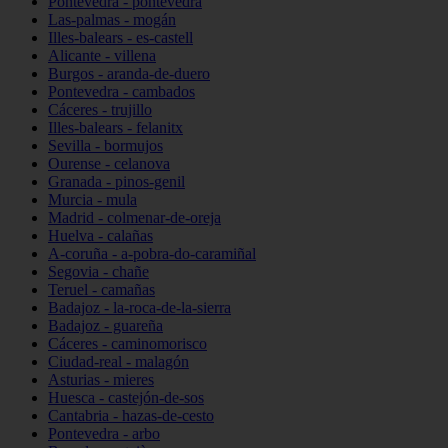
Pontevedra - pontevedra
Las-palmas - mogán
Illes-balears - es-castell
Alicante - villena
Burgos - aranda-de-duero
Pontevedra - cambados
Cáceres - trujillo
Illes-balears - felanitx
Sevilla - bormujos
Ourense - celanova
Granada - pinos-genil
Murcia - mula
Madrid - colmenar-de-oreja
Huelva - calañas
A-coruña - a-pobra-do-caramiñal
Segovia - chañe
Teruel - camañas
Badajoz - la-roca-de-la-sierra
Badajoz - guareña
Cáceres - caminomorisco
Ciudad-real - malagón
Asturias - mieres
Huesca - castejón-de-sos
Cantabria - hazas-de-cesto
Pontevedra - arbo