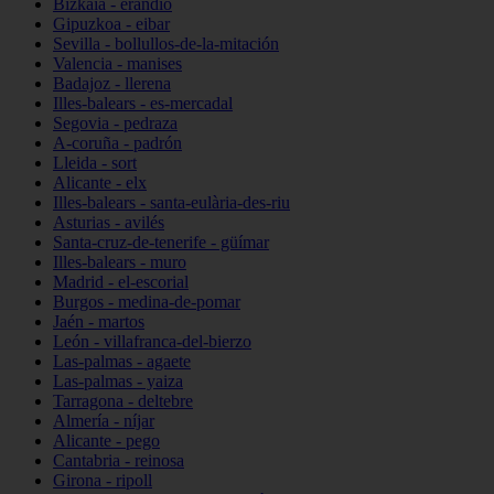
Bizkaia - erandio
Gipuzkoa - eibar
Sevilla - bollullos-de-la-mitación
Valencia - manises
Badajoz - llerena
Illes-balears - es-mercadal
Segovia - pedraza
A-coruña - padrón
Lleida - sort
Alicante - elx
Illes-balears - santa-eulària-des-riu
Asturias - avilés
Santa-cruz-de-tenerife - güímar
Illes-balears - muro
Madrid - el-escorial
Burgos - medina-de-pomar
Jaén - martos
León - villafranca-del-bierzo
Las-palmas - agaete
Las-palmas - yaiza
Tarragona - deltebre
Almería - níjar
Alicante - pego
Cantabria - reinosa
Girona - ripoll