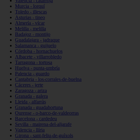
Valencia - catarroja
Murcia - lorquí
Toledo - illescas
Asturias - tineo
Almería - vícar
Melilla - melilla
Badajoz - montijo
Guadalajara - jadraque
Salamanca - guijuelo
Córdoba - hornachuelos
Albacete - villarrobledo
Tarragona - tortosa
Huelva - punta-umbría
Palencia - guardo
Cantabria - los-corrales-de-buelna
Cáceres - jerte
Zaragoza - ariza
Granada - galera
Lleida - alfarràs
Granada - guadahortuna
Ourense - o-barco-de-valdeorras
Barcelona - cardedeu
Sevilla - mairena-del-aljarafe
Valencia - llíria
Girona - sant-feliu-de-guíxols