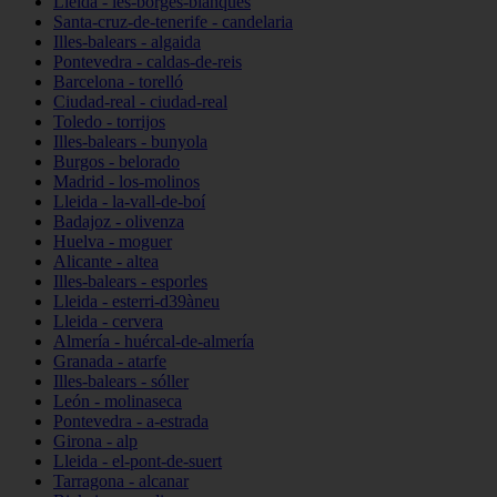
Lleida - les-borges-blanques
Santa-cruz-de-tenerife - candelaria
Illes-balears - algaida
Pontevedra - caldas-de-reis
Barcelona - torelló
Ciudad-real - ciudad-real
Toledo - torrijos
Illes-balears - bunyola
Burgos - belorado
Madrid - los-molinos
Lleida - la-vall-de-boí
Badajoz - olivenza
Huelva - moguer
Alicante - altea
Illes-balears - esporles
Lleida - esterri-d39àneu
Lleida - cervera
Almería - huércal-de-almería
Granada - atarfe
Illes-balears - sóller
León - molinaseca
Pontevedra - a-estrada
Girona - alp
Lleida - el-pont-de-suert
Tarragona - alcanar