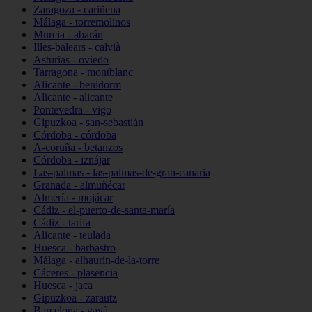
Zaragoza - cariñena
Málaga - torremolinos
Murcia - abarán
Illes-balears - calvià
Asturias - oviedo
Tarragona - montblanc
Alicante - benidorm
Alicante - alicante
Pontevedra - vigo
Gipuzkoa - san-sebastián
Córdoba - córdoba
A-coruña - betanzos
Córdoba - iznájar
Las-palmas - las-palmas-de-gran-canaria
Granada - almuñécar
Almería - mojácar
Cádiz - el-puerto-de-santa-maría
Cádiz - tarifa
Alicante - teulada
Huesca - barbastro
Málaga - alhaurín-de-la-torre
Cáceres - plasencia
Huesca - jaca
Gipuzkoa - zarautz
Barcelona - gavà