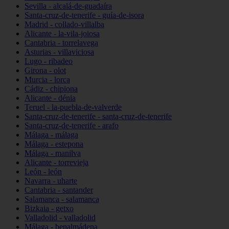
Sevilla - alcalá-de-guadaíra
Santa-cruz-de-tenerife - guía-de-isora
Madrid - collado-villalba
Alicante - la-vila-joiosa
Cantabria - torrelavega
Asturias - villaviciosa
Lugo - ribadeo
Girona - olot
Murcia - lorca
Cádiz - chipiona
Alicante - dénia
Teruel - la-puebla-de-valverde
Santa-cruz-de-tenerife - santa-cruz-de-tenerife
Santa-cruz-de-tenerife - arafo
Málaga - málaga
Málaga - estepona
Málaga - manilva
Alicante - torrevieja
León - león
Navarra - uharte
Cantabria - santander
Salamanca - salamanca
Bizkaia - getxo
Valladolid - valladolid
Málaga - benalmádena