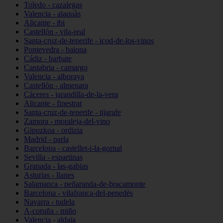
Toledo - cazalegas
Valencia - alaquàs
Alicante - ibi
Castellón - vila-real
Santa-cruz-de-tenerife - icod-de-los-vinos
Pontevedra - baiona
Cádiz - barbate
Cantabria - camargo
Valencia - alboraya
Castellón - almenara
Cáceres - jarandilla-de-la-vera
Alicante - finestrat
Santa-cruz-de-tenerife - tijarafe
Zamora - moraleja-del-vino
Gipuzkoa - ordizia
Madrid - parla
Barcelona - castellet-i-la-gornal
Sevilla - espartinas
Granada - las-gabias
Asturias - llanes
Salamanca - peñaranda-de-bracamonte
Barcelona - vilafranca-del-penedès
Navarra - tudela
A-coruña - miño
Valencia - aldaia