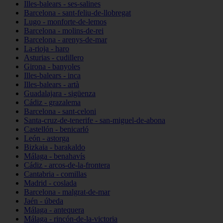
Illes-balears - ses-salines
Barcelona - sant-feliu-de-llobregat
Lugo - monforte-de-lemos
Barcelona - molins-de-rei
Barcelona - arenys-de-mar
La-rioja - haro
Asturias - cudillero
Girona - banyoles
Illes-balears - inca
Illes-balears - artà
Guadalajara - sigüenza
Cádiz - grazalema
Barcelona - sant-celoni
Santa-cruz-de-tenerife - san-miguel-de-abona
Castellón - benicarló
León - astorga
Bizkaia - barakaldo
Málaga - benahavís
Cádiz - arcos-de-la-frontera
Cantabria - comillas
Madrid - coslada
Barcelona - malgrat-de-mar
Jaén - úbeda
Málaga - antequera
Málaga - rincón-de-la-victoria