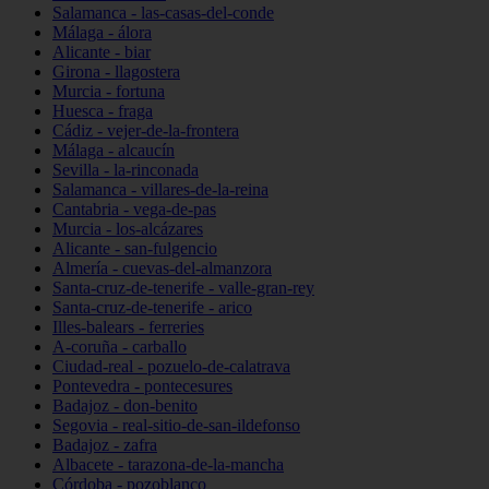
Salamanca - las-casas-del-conde
Málaga - álora
Alicante - biar
Girona - llagostera
Murcia - fortuna
Huesca - fraga
Cádiz - vejer-de-la-frontera
Málaga - alcaucín
Sevilla - la-rinconada
Salamanca - villares-de-la-reina
Cantabria - vega-de-pas
Murcia - los-alcázares
Alicante - san-fulgencio
Almería - cuevas-del-almanzora
Santa-cruz-de-tenerife - valle-gran-rey
Santa-cruz-de-tenerife - arico
Illes-balears - ferreries
A-coruña - carballo
Ciudad-real - pozuelo-de-calatrava
Pontevedra - pontecesures
Badajoz - don-benito
Segovia - real-sitio-de-san-ildefonso
Badajoz - zafra
Albacete - tarazona-de-la-mancha
Córdoba - pozoblanco