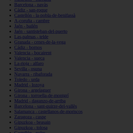
Barcelona - navàs
Cádiz - san-roque
Castellón - la-pobla-de-benifassà
A-coruña - cambre
Jaén - bailén
Jaén - santisteban-del-puerto
Las-palmas - telde
Granada - cenes-de-la-vega
Cádiz - bornos
Valencia - bocairent
Valencia - sueca
La-rioja - alfaro
Sevilla - osuna
Navarra - ribaforada
Toledo - urda
Madrid - lozoya
Girona - argelaguer
Girona - torroella-de-montgrí
Madrid - daganzo-de-arriba
Barcelona - sant-quirze-del-vallès
Salamanca - castellanos-de-moriscos
Zaragoza - caspe
Gipuzkoa - beasain
Gipuzkoa - tolosa
Castellón - nules