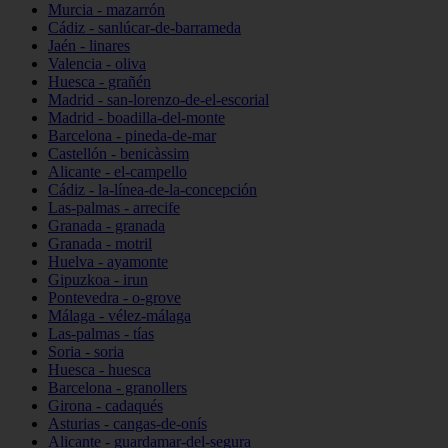
Murcia - mazarrón
Cádiz - sanlúcar-de-barrameda
Jaén - linares
Valencia - oliva
Huesca - grañén
Madrid - san-lorenzo-de-el-escorial
Madrid - boadilla-del-monte
Barcelona - pineda-de-mar
Castellón - benicàssim
Alicante - el-campello
Cádiz - la-línea-de-la-concepción
Las-palmas - arrecife
Granada - granada
Granada - motril
Huelva - ayamonte
Gipuzkoa - irun
Pontevedra - o-grove
Málaga - vélez-málaga
Las-palmas - tías
Soria - soria
Huesca - huesca
Barcelona - granollers
Girona - cadaqués
Asturias - cangas-de-onís
Alicante - guardamar-del-segura