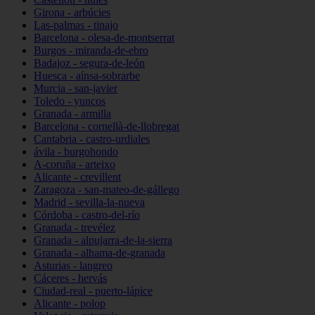
Girona - arbúcies
Las-palmas - tinajo
Barcelona - olesa-de-montserrat
Burgos - miranda-de-ebro
Badajoz - segura-de-león
Huesca - aínsa-sobrarbe
Murcia - san-javier
Toledo - yuncos
Granada - armilla
Barcelona - cornellà-de-llobregat
Cantabria - castro-urdiales
ávila - burgohondo
A-coruña - arteixo
Alicante - crevillent
Zaragoza - san-mateo-de-gállego
Madrid - sevilla-la-nueva
Córdoba - castro-del-río
Granada - trevélez
Granada - alpujarra-de-la-sierra
Granada - alhama-de-granada
Asturias - langreo
Cáceres - hervás
Ciudad-real - puerto-lápice
Alicante - polop