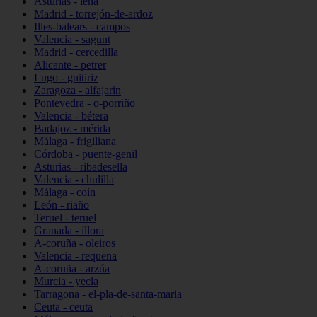
Asturias - lena
Madrid - torrejón-de-ardoz
Illes-balears - campos
Valencia - sagunt
Madrid - cercedilla
Alicante - petrer
Lugo - guitiriz
Zaragoza - alfajarín
Pontevedra - o-porriño
Valencia - bétera
Badajoz - mérida
Málaga - frigiliana
Córdoba - puente-genil
Asturias - ribadesella
Valencia - chulilla
Málaga - coín
León - riaño
Teruel - teruel
Granada - illora
A-coruña - oleiros
Valencia - requena
A-coruña - arzúa
Murcia - yecla
Tarragona - el-pla-de-santa-maria
Ceuta - ceuta