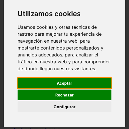
Valencia - valencia
Málaga - nerja
Utilizamos cookies
Girona - blanes
A-coruña - santiago-de-compostela
Málaga - marbella
Usamos cookies y otras técnicas de
Tarragona - tarragona
rastreo para mejorar tu experiencia de
Asturias - gijón
navegación en nuestra web, para
Girona - figueres
Alicante - santa-pola
mostrarte contenidos personalizados y
Madrid - leganés
anuncios adecuados, para analizar el
Almería - roquetas-de-mar
tráfico en nuestra web y para comprender
Girona - tossa-de-mar
Barcelona - sant-cugat-del-vallès
de donde llegan nuestros visitantes.
Alicante - l39alfàs-del-pi
Barcelona - vilanova-i-la-geltrú
Illes-balears - alcúdia
Aceptar
Castellón - peñíscola
Barcelona - mataró
Rechazar
ávila - ávila
Illes-balears - sant-antoni-de-portmany
Configurar
Illes-balears - sant-josep-de-sa-talaia
Tarragona - reus
Barcelona - badalona
Santa-cruz-de-tenerife - san-cristóbal-de-la-laguna