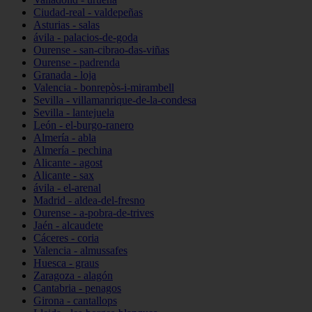
Ciudad-real - valdepeñas
Asturias - salas
ávila - palacios-de-goda
Ourense - san-cibrao-das-viñas
Ourense - padrenda
Granada - loja
Valencia - bonrepòs-i-mirambell
Sevilla - villamanrique-de-la-condesa
Sevilla - lantejuela
León - el-burgo-ranero
Almería - abla
Almería - pechina
Alicante - agost
Alicante - sax
ávila - el-arenal
Madrid - aldea-del-fresno
Ourense - a-pobra-de-trives
Jaén - alcaudete
Cáceres - coria
Valencia - almussafes
Huesca - graus
Zaragoza - alagón
Cantabria - penagos
Girona - cantallops