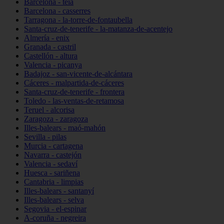
Barcelona - teià
Barcelona - casserres
Tarragona - la-torre-de-fontaubella
Santa-cruz-de-tenerife - la-matanza-de-acentejo
Almería - enix
Granada - castril
Castellón - altura
Valencia - picanya
Badajoz - san-vicente-de-alcántara
Cáceres - malpartida-de-cáceres
Santa-cruz-de-tenerife - frontera
Toledo - las-ventas-de-retamosa
Teruel - alcorisa
Zaragoza - zaragoza
Illes-balears - maó-mahón
Sevilla - pilas
Murcia - cartagena
Navarra - castejón
Valencia - sedaví
Huesca - sariñena
Cantabria - limpias
Illes-balears - santanyí
Illes-balears - selva
Segovia - el-espinar
A-coruña - negreira