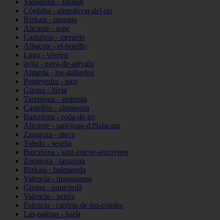
Valladolid - zaratán
Córdoba - almodóvar-del-río
Bizkaia - mungia
Alicante - aspe
Cantabria - meruelo
Albacete - el-bonillo
Lugo - viveiro
ávila - nava-de-arévalo
Almería - los-gallardos
Pontevedra - mos
Girona - llívia
Tarragona - amposta
Castellón - almassora
Barcelona - roda-de-ter
Alicante - sant-joan-d39alacant
Zaragoza - ateca
Toledo - seseña
Barcelona - sant-esteve-sesrovires
Zaragoza - tarazona
Bizkaia - balmaseda
Valencia - massanassa
Girona - puigcerdà
Valencia - petrés
Palencia - carrión-de-los-condes
Las-palmas - haría