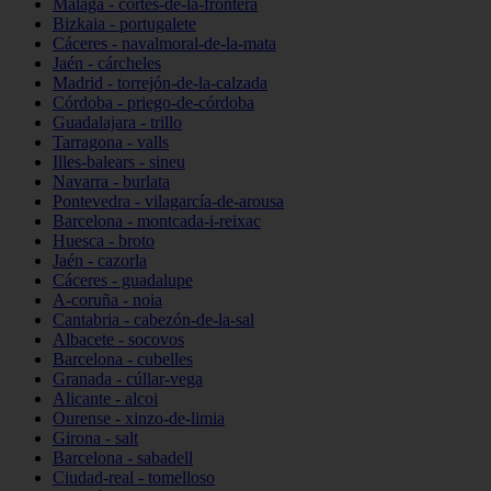
Málaga - cortes-de-la-frontera
Bizkaia - portugalete
Cáceres - navalmoral-de-la-mata
Jaén - cárcheles
Madrid - torrejón-de-la-calzada
Córdoba - priego-de-córdoba
Guadalajara - trillo
Tarragona - valls
Illes-balears - sineu
Navarra - burlata
Pontevedra - vilagarcía-de-arousa
Barcelona - montcada-i-reixac
Huesca - broto
Jaén - cazorla
Cáceres - guadalupe
A-coruña - noia
Cantabria - cabezón-de-la-sal
Albacete - socovos
Barcelona - cubelles
Granada - cúllar-vega
Alicante - alcoi
Ourense - xinzo-de-limia
Girona - salt
Barcelona - sabadell
Ciudad-real - tomelloso