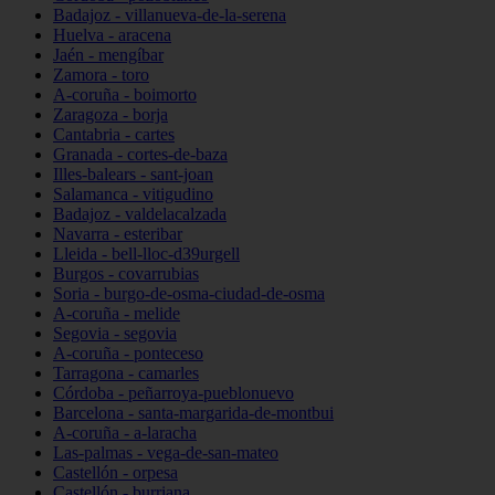
Badajoz - villanueva-de-la-serena
Huelva - aracena
Jaén - mengíbar
Zamora - toro
A-coruña - boimorto
Zaragoza - borja
Cantabria - cartes
Granada - cortes-de-baza
Illes-balears - sant-joan
Salamanca - vitigudino
Badajoz - valdelacalzada
Navarra - esteribar
Lleida - bell-lloc-d39urgell
Burgos - covarrubias
Soria - burgo-de-osma-ciudad-de-osma
A-coruña - melide
Segovia - segovia
A-coruña - ponteceso
Tarragona - camarles
Córdoba - peñarroya-pueblonuevo
Barcelona - santa-margarida-de-montbui
A-coruña - a-laracha
Las-palmas - vega-de-san-mateo
Castellón - orpesa
Castellón - burriana