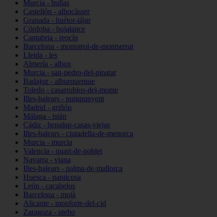
Murcia - bullas
Castellón - albocàsser
Granada - huétor-tájar
Córdoba - bujalance
Cantabria - reocín
Barcelona - monistrol-de-montserrat
Lleida - les
Almería - albox
Murcia - san-pedro-del-pinatar
Badajoz - alburquerque
Toledo - casarrubios-del-monte
Illes-balears - puigpunyent
Madrid - griñón
Málaga - istán
Cádiz - benalup-casas-viejas
Illes-balears - ciutadella-de-menorca
Murcia - murcia
Valencia - quart-de-poblet
Navarra - viana
Illes-balears - palma-de-mallorca
Huesca - panticosa
León - cacabelos
Barcelona - moià
Alicante - monforte-del-cid
Zaragoza - utebo