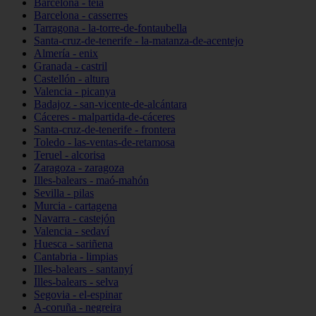
Barcelona - teià
Barcelona - casserres
Tarragona - la-torre-de-fontaubella
Santa-cruz-de-tenerife - la-matanza-de-acentejo
Almería - enix
Granada - castril
Castellón - altura
Valencia - picanya
Badajoz - san-vicente-de-alcántara
Cáceres - malpartida-de-cáceres
Santa-cruz-de-tenerife - frontera
Toledo - las-ventas-de-retamosa
Teruel - alcorisa
Zaragoza - zaragoza
Illes-balears - maó-mahón
Sevilla - pilas
Murcia - cartagena
Navarra - castejón
Valencia - sedaví
Huesca - sariñena
Cantabria - limpias
Illes-balears - santanyí
Illes-balears - selva
Segovia - el-espinar
A-coruña - negreira