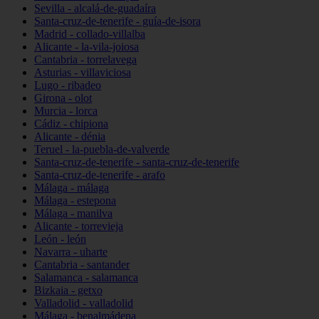
Sevilla - alcalá-de-guadaíra
Santa-cruz-de-tenerife - guía-de-isora
Madrid - collado-villalba
Alicante - la-vila-joiosa
Cantabria - torrelavega
Asturias - villaviciosa
Lugo - ribadeo
Girona - olot
Murcia - lorca
Cádiz - chipiona
Alicante - dénia
Teruel - la-puebla-de-valverde
Santa-cruz-de-tenerife - santa-cruz-de-tenerife
Santa-cruz-de-tenerife - arafo
Málaga - málaga
Málaga - estepona
Málaga - manilva
Alicante - torrevieja
León - león
Navarra - uharte
Cantabria - santander
Salamanca - salamanca
Bizkaia - getxo
Valladolid - valladolid
Málaga - benalmádena