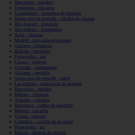
Barcelona - manlleu
Tarragona - vila-seca
Guadalajara - azuqueca-de-henares
Santa-cruz-de-tenerife - vilaflor-de-chasna
Illes-balears - fornalutx
Illes-balears - formentera
Soria - vinuesa
Madrid - mejorada-del-campo
Ourense - ribadavia
Bizkaia - mundaka
Pontevedra - oia
Girona - vidreres
Granada - pampaneira
Alicante - novelda
Santa-cruz-de-tenerife - adeje
Las-palmas - santa-lucía-de-tirajana
Barcelona - ripollet
Málaga - cómpeta
Asturias - cabrales
Barcelona - caldes-de-montbui
Madrid - rascafría
Girona - calonge
Castellón - castelló-de-la-plana
Pontevedra - tui
Murcia - alhama-de-murcia