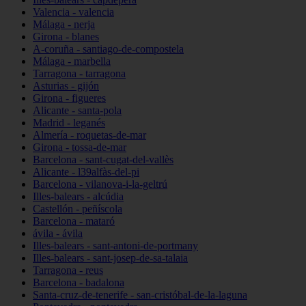
Valencia - valencia
Málaga - nerja
Girona - blanes
A-coruña - santiago-de-compostela
Málaga - marbella
Tarragona - tarragona
Asturias - gijón
Girona - figueres
Alicante - santa-pola
Madrid - leganés
Almería - roquetas-de-mar
Girona - tossa-de-mar
Barcelona - sant-cugat-del-vallès
Alicante - l39alfàs-del-pi
Barcelona - vilanova-i-la-geltrú
Illes-balears - alcúdia
Castellón - peñíscola
Barcelona - mataró
ávila - ávila
Illes-balears - sant-antoni-de-portmany
Illes-balears - sant-josep-de-sa-talaia
Tarragona - reus
Barcelona - badalona
Santa-cruz-de-tenerife - san-cristóbal-de-la-laguna