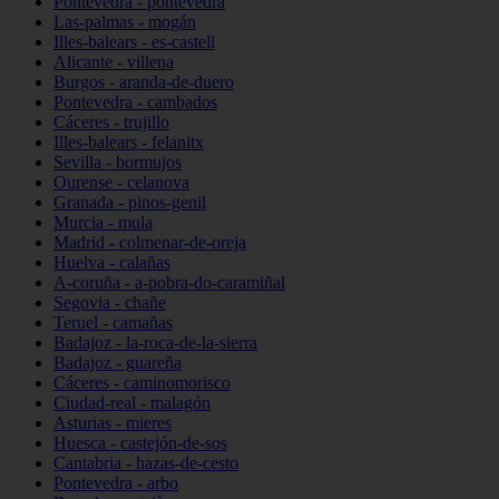
Pontevedra - pontevedra
Las-palmas - mogán
Illes-balears - es-castell
Alicante - villena
Burgos - aranda-de-duero
Pontevedra - cambados
Cáceres - trujillo
Illes-balears - felanitx
Sevilla - bormujos
Ourense - celanova
Granada - pinos-genil
Murcia - mula
Madrid - colmenar-de-oreja
Huelva - calañas
A-coruña - a-pobra-do-caramiñal
Segovia - chañe
Teruel - camañas
Badajoz - la-roca-de-la-sierra
Badajoz - guareña
Cáceres - caminomorisco
Ciudad-real - malagón
Asturias - mieres
Huesca - castejón-de-sos
Cantabria - hazas-de-cesto
Pontevedra - arbo