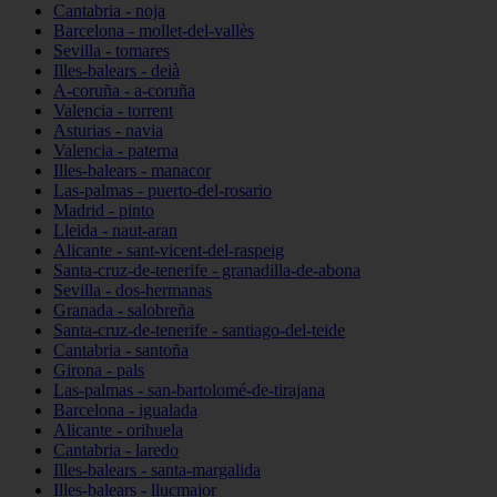
Cantabria - noja
Barcelona - mollet-del-vallès
Sevilla - tomares
Illes-balears - deià
A-coruña - a-coruña
Valencia - torrent
Asturias - navia
Valencia - paterna
Illes-balears - manacor
Las-palmas - puerto-del-rosario
Madrid - pinto
Lleida - naut-aran
Alicante - sant-vicent-del-raspeig
Santa-cruz-de-tenerife - granadilla-de-abona
Sevilla - dos-hermanas
Granada - salobreña
Santa-cruz-de-tenerife - santiago-del-teide
Cantabria - santoña
Girona - pals
Las-palmas - san-bartolomé-de-tirajana
Barcelona - igualada
Alicante - orihuela
Cantabria - laredo
Illes-balears - santa-margalida
Illes-balears - llucmajor