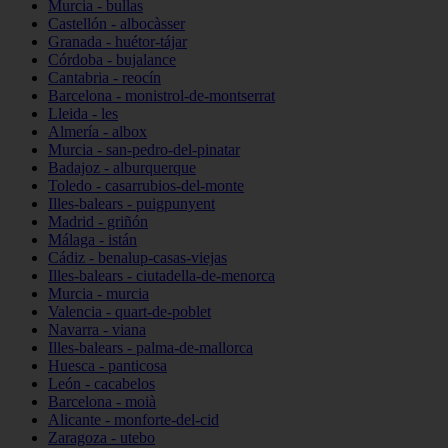
Murcia - bullas
Castellón - albocàsser
Granada - huétor-tájar
Córdoba - bujalance
Cantabria - reocín
Barcelona - monistrol-de-montserrat
Lleida - les
Almería - albox
Murcia - san-pedro-del-pinatar
Badajoz - alburquerque
Toledo - casarrubios-del-monte
Illes-balears - puigpunyent
Madrid - griñón
Málaga - istán
Cádiz - benalup-casas-viejas
Illes-balears - ciutadella-de-menorca
Murcia - murcia
Valencia - quart-de-poblet
Navarra - viana
Illes-balears - palma-de-mallorca
Huesca - panticosa
León - cacabelos
Barcelona - moià
Alicante - monforte-del-cid
Zaragoza - utebo