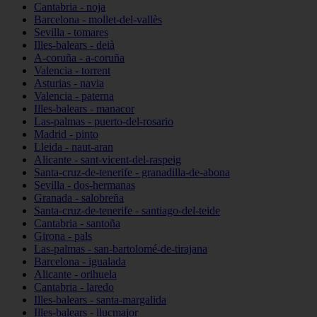
Cantabria - noja
Barcelona - mollet-del-vallès
Sevilla - tomares
Illes-balears - deià
A-coruña - a-coruña
Valencia - torrent
Asturias - navia
Valencia - paterna
Illes-balears - manacor
Las-palmas - puerto-del-rosario
Madrid - pinto
Lleida - naut-aran
Alicante - sant-vicent-del-raspeig
Santa-cruz-de-tenerife - granadilla-de-abona
Sevilla - dos-hermanas
Granada - salobreña
Santa-cruz-de-tenerife - santiago-del-teide
Cantabria - santoña
Girona - pals
Las-palmas - san-bartolomé-de-tirajana
Barcelona - igualada
Alicante - orihuela
Cantabria - laredo
Illes-balears - santa-margalida
Illes-balears - llucmajor