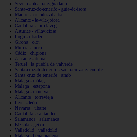
Sevilla - alcalá-de-guadaíra
Santa-cruz-de-tenerife - guía-de-isora
Madrid - collado-villalba
Alicante - la-vila-joiosa
Cantabria - torrelavega
Asturias - villaviciosa
Lugo - ribadeo
Girona - olot
Murcia - lorca
Cádiz - chipiona
Alicante - dénia
Teruel - la-puebla-de-valverde
Santa-cruz-de-tenerife - santa-cruz-de-tenerife
Santa-cruz-de-tenerife - arafo
Málaga - málaga
Málaga - estepona
Málaga - manilva
Alicante - torrevieja
León - león
Navarra - uharte
Cantabria - santander
Salamanca - salamanca
Bizkaia - getxo
Valladolid - valladolid
Málaga - benalmádena