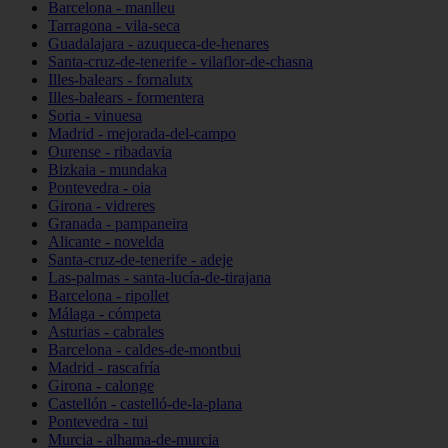
Barcelona - manlleu
Tarragona - vila-seca
Guadalajara - azuqueca-de-henares
Santa-cruz-de-tenerife - vilaflor-de-chasna
Illes-balears - fornalutx
Illes-balears - formentera
Soria - vinuesa
Madrid - mejorada-del-campo
Ourense - ribadavia
Bizkaia - mundaka
Pontevedra - oia
Girona - vidreres
Granada - pampaneira
Alicante - novelda
Santa-cruz-de-tenerife - adeje
Las-palmas - santa-lucía-de-tirajana
Barcelona - ripollet
Málaga - cómpeta
Asturias - cabrales
Barcelona - caldes-de-montbui
Madrid - rascafría
Girona - calonge
Castellón - castelló-de-la-plana
Pontevedra - tui
Murcia - alhama-de-murcia