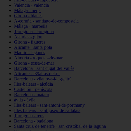
Valencia - valencia
Málaga - nerja
Girona - blanes
A-coruña - santiago-de-compostela
Málaga - marbella
Tarragona - tarragona
Asturias - gijón
Girona - figueres
Alicante - santa-pola
Madrid - leganés
Almería - roquetas-de-mar
Girona - tossa-de-mar
Barcelona - sant-cugat-del-vallès
Alicante - l39alfàs-del-pi
Barcelona - vilanova-i-la-geltrú
Illes-balears - alcúdia
Castellón - peñíscola
Barcelona - mataró
ávila - ávila
Illes-balears - sant-antoni-de-portmany
Illes-balears - sant-josep-de-sa-talaia
Tarragona - reus
Barcelona - badalona
Santa-cruz-de-tenerife - san-cristóbal-de-la-laguna