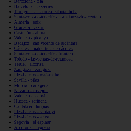
Barcelona - teià
Barcelona - casserres
Tarragona - la-torre-de-fontaubella
Santa-cruz-de-tenerife - la-matanza-de-acentejo
Almería - enix
Granada - castril
Castellón - altura
Valencia - picanya
Badajoz - san-vicente-de-alcántara
Cáceres - malpartida-de-cáceres
Santa-cruz-de-tenerife - frontera
Toledo - las-ventas-de-retamosa
Teruel - alcorisa
Zaragoza - zaragoza
Illes-balears - maó-mahón
Sevilla - pilas
Murcia - cartagena
Navarra - castejón
Valencia - sedaví
Huesca - sariñena
Cantabria - limpias
Illes-balears - santanyí
Illes-balears - selva
Segovia - el-espinar
A-coruña - negreira