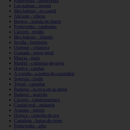
Pontevedra - pontevedra
Las-palmas - mogán
Illes-balears - es-castell
Alicante - villena
Burgos - aranda-de-duero
Pontevedra - cambados
Cáceres - trujillo
Illes-balears - felanitx
Sevilla - bormujos
Ourense - celanova
Granada - pinos-genil
Murcia - mula
Madrid - colmenar-de-oreja
Huelva - calañas
A-coruña - a-pobra-do-caramiñal
Segovia - chañe
Teruel - camañas
Badajoz - la-roca-de-la-sierra
Badajoz - guareña
Cáceres - caminomorisco
Ciudad-real - malagón
Asturias - mieres
Huesca - castejón-de-sos
Cantabria - hazas-de-cesto
Pontevedra - arbo