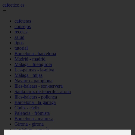
cafeetico.es
☰
cafeteras
consejos
recetas
salud
tipos
tutorial
Barcelona - barcelona
Madrid - madrid
Málaga - fuengirola
Las-palmas - la-oliva
Málaga - mijas
Navarra - pamplona
Illes-balears - son-servera
Santa-cruz-de-tenerife - arona
Illes-balears - pollença
Barcelona - la-garriga
Cádiz - cádiz
Palencia - frómista
Barcelona - manresa
Girona - girona
Castellón - vinaròs
Illes-balears - capdepera