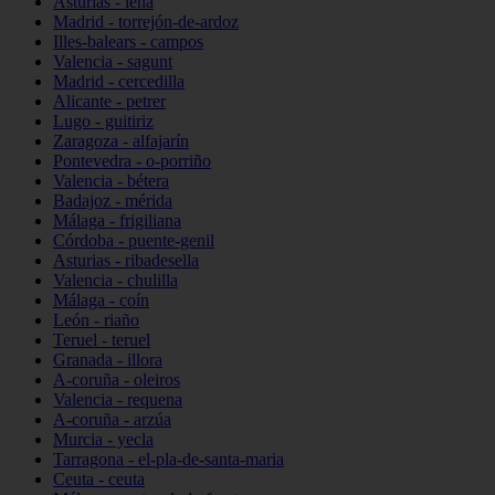
Asturias - lena
Madrid - torrejón-de-ardoz
Illes-balears - campos
Valencia - sagunt
Madrid - cercedilla
Alicante - petrer
Lugo - guitiriz
Zaragoza - alfajarín
Pontevedra - o-porriño
Valencia - bétera
Badajoz - mérida
Málaga - frigiliana
Córdoba - puente-genil
Asturias - ribadesella
Valencia - chulilla
Málaga - coín
León - riaño
Teruel - teruel
Granada - illora
A-coruña - oleiros
Valencia - requena
A-coruña - arzúa
Murcia - yecla
Tarragona - el-pla-de-santa-maria
Ceuta - ceuta