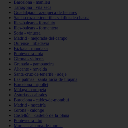
Barcelona - manlleu
Tarragona - vila-seca
Guadalajara - azuqueca-de-henares
Santa-cruz-de-tenerife - vilaflor-de-chasna
Illes-balears - fornalutx
Illes-balears - formentera
Soria - vinuesa
Madrid - mejorada-del-campo
Ourense - ribadavia
Bizkaia - mundaka
Pontevedra - oia
Girona - vidreres
Granada - pampaneira
Alicante - novelda
Santa-cruz-de-tenerife - adeje
Las-palmas - santa-lucía-de-tirajana
Barcelona - ripollet
Málaga - cómpeta
Asturias - cabrales
Barcelona - caldes-de-montbui
Madrid - rascafría
Girona - calonge
Castellón - castelló-de-la-plana
Pontevedra - tui
Murcia - alhama-de-murcia