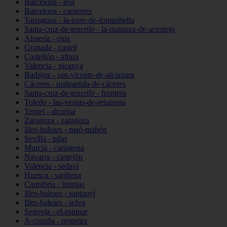
Barcelona - teià
Barcelona - casserres
Tarragona - la-torre-de-fontaubella
Santa-cruz-de-tenerife - la-matanza-de-acentejo
Almería - enix
Granada - castril
Castellón - altura
Valencia - picanya
Badajoz - san-vicente-de-alcántara
Cáceres - malpartida-de-cáceres
Santa-cruz-de-tenerife - frontera
Toledo - las-ventas-de-retamosa
Teruel - alcorisa
Zaragoza - zaragoza
Illes-balears - maó-mahón
Sevilla - pilas
Murcia - cartagena
Navarra - castejón
Valencia - sedaví
Huesca - sariñena
Cantabria - limpias
Illes-balears - santanyí
Illes-balears - selva
Segovia - el-espinar
A-coruña - negreira