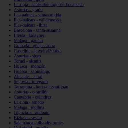
La-rioja - santo-domingo-de-la-calzada
Asturias - grado
Las-palmas - santa-brígida
Illes-balears - valldemossa
Illes-balears - ibiza
Barcelona - santa-susanna
Lleida - balaguer
Málaga - gaucín
Granada - güejar-sierra
Castellón - la-vall-d39uixó
Asturias - siero
Teruel - alcañiz
Huesca - monzón
Huesca - sabiñánigo
Alicante - catral
Segovia - turégano
Tarragona - horta-de-sant-joan
Asturias - castrillón
Cantabria - colindres
La-rioja - arnedo
Málaga - mollina
Gipuzkoa - andoain
Bizkaia - sestao
Salamanca - alba-de-tormes
Valladolid - urueña