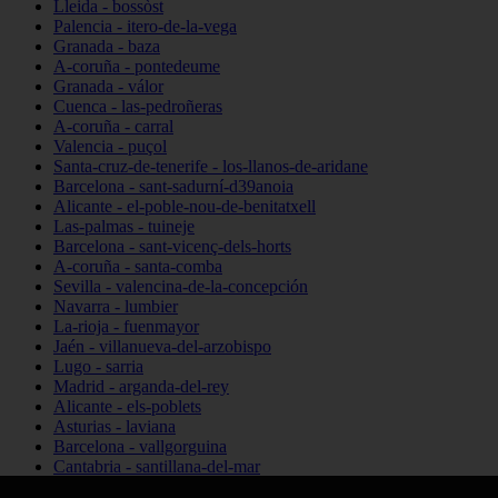
Lleida - bossòst
Palencia - itero-de-la-vega
Granada - baza
A-coruña - pontedeume
Granada - válor
Cuenca - las-pedroñeras
A-coruña - carral
Valencia - puçol
Santa-cruz-de-tenerife - los-llanos-de-aridane
Barcelona - sant-sadurní-d39anoia
Alicante - el-poble-nou-de-benitatxell
Las-palmas - tuineje
Barcelona - sant-vicenç-dels-horts
A-coruña - santa-comba
Sevilla - valencina-de-la-concepción
Navarra - lumbier
La-rioja - fuenmayor
Jaén - villanueva-del-arzobispo
Lugo - sarria
Madrid - arganda-del-rey
Alicante - els-poblets
Asturias - laviana
Barcelona - vallgorguina
Cantabria - santillana-del-mar
Zamora - santa-maría-de-la-vega