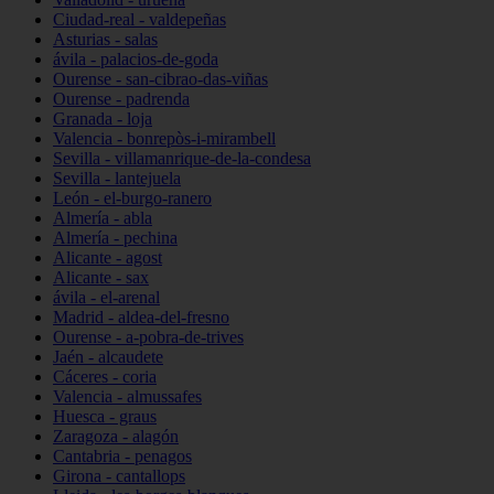
Ciudad-real - valdepeñas
Asturias - salas
ávila - palacios-de-goda
Ourense - san-cibrao-das-viñas
Ourense - padrenda
Granada - loja
Valencia - bonrepòs-i-mirambell
Sevilla - villamanrique-de-la-condesa
Sevilla - lantejuela
León - el-burgo-ranero
Almería - abla
Almería - pechina
Alicante - agost
Alicante - sax
ávila - el-arenal
Madrid - aldea-del-fresno
Ourense - a-pobra-de-trives
Jaén - alcaudete
Cáceres - coria
Valencia - almussafes
Huesca - graus
Zaragoza - alagón
Cantabria - penagos
Girona - cantallops