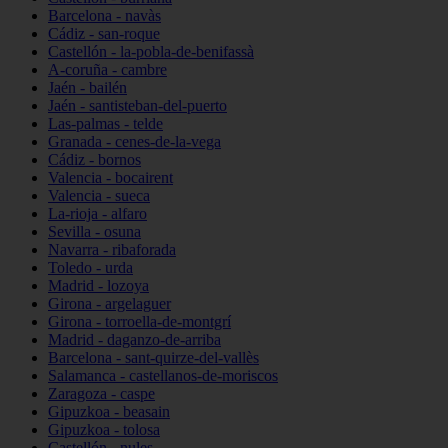
Barcelona - navàs
Cádiz - san-roque
Castellón - la-pobla-de-benifassà
A-coruña - cambre
Jaén - bailén
Jaén - santisteban-del-puerto
Las-palmas - telde
Granada - cenes-de-la-vega
Cádiz - bornos
Valencia - bocairent
Valencia - sueca
La-rioja - alfaro
Sevilla - osuna
Navarra - ribaforada
Toledo - urda
Madrid - lozoya
Girona - argelaguer
Girona - torroella-de-montgrí
Madrid - daganzo-de-arriba
Barcelona - sant-quirze-del-vallès
Salamanca - castellanos-de-moriscos
Zaragoza - caspe
Gipuzkoa - beasain
Gipuzkoa - tolosa
Castellón - nules