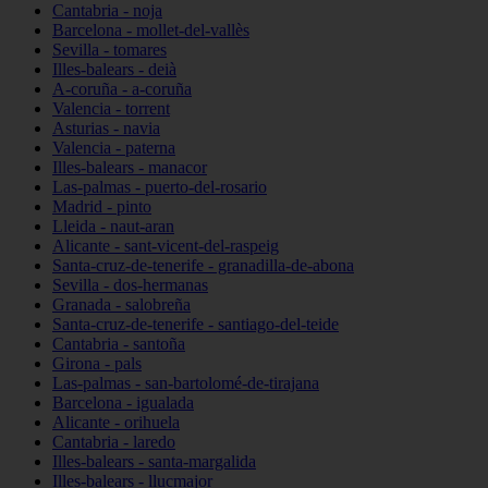
Cantabria - noja
Barcelona - mollet-del-vallès
Sevilla - tomares
Illes-balears - deià
A-coruña - a-coruña
Valencia - torrent
Asturias - navia
Valencia - paterna
Illes-balears - manacor
Las-palmas - puerto-del-rosario
Madrid - pinto
Lleida - naut-aran
Alicante - sant-vicent-del-raspeig
Santa-cruz-de-tenerife - granadilla-de-abona
Sevilla - dos-hermanas
Granada - salobreña
Santa-cruz-de-tenerife - santiago-del-teide
Cantabria - santoña
Girona - pals
Las-palmas - san-bartolomé-de-tirajana
Barcelona - igualada
Alicante - orihuela
Cantabria - laredo
Illes-balears - santa-margalida
Illes-balears - llucmajor