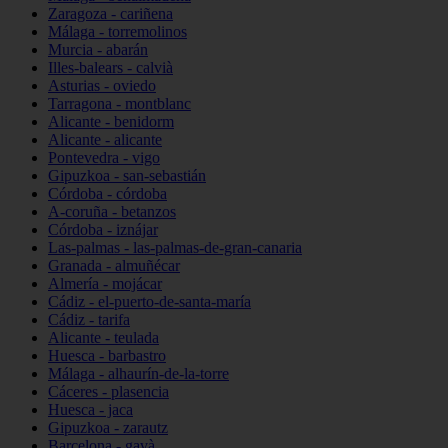
Zaragoza - cariñena
Málaga - torremolinos
Murcia - abarán
Illes-balears - calvià
Asturias - oviedo
Tarragona - montblanc
Alicante - benidorm
Alicante - alicante
Pontevedra - vigo
Gipuzkoa - san-sebastián
Córdoba - córdoba
A-coruña - betanzos
Córdoba - iznájar
Las-palmas - las-palmas-de-gran-canaria
Granada - almuñécar
Almería - mojácar
Cádiz - el-puerto-de-santa-maría
Cádiz - tarifa
Alicante - teulada
Huesca - barbastro
Málaga - alhaurín-de-la-torre
Cáceres - plasencia
Huesca - jaca
Gipuzkoa - zarautz
Barcelona - gavà