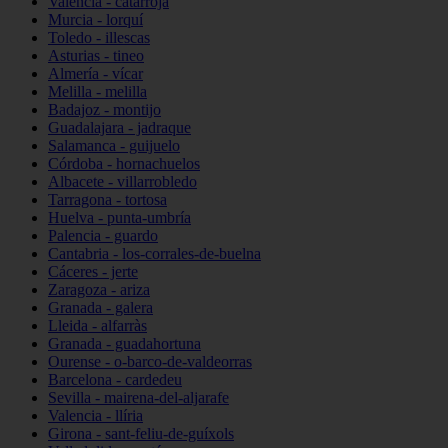
Valencia - catarroja
Murcia - lorquí
Toledo - illescas
Asturias - tineo
Almería - vícar
Melilla - melilla
Badajoz - montijo
Guadalajara - jadraque
Salamanca - guijuelo
Córdoba - hornachuelos
Albacete - villarrobledo
Tarragona - tortosa
Huelva - punta-umbría
Palencia - guardo
Cantabria - los-corrales-de-buelna
Cáceres - jerte
Zaragoza - ariza
Granada - galera
Lleida - alfarràs
Granada - guadahortuna
Ourense - o-barco-de-valdeorras
Barcelona - cardedeu
Sevilla - mairena-del-aljarafe
Valencia - llíria
Girona - sant-feliu-de-guíxols