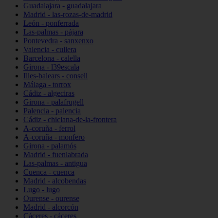
Guadalajara - guadalajara
Madrid - las-rozas-de-madrid
León - ponferrada
Las-palmas - pájara
Pontevedra - sanxenxo
Valencia - cullera
Barcelona - calella
Girona - l39escala
Illes-balears - consell
Málaga - torrox
Cádiz - algeciras
Girona - palafrugell
Palencia - palencia
Cádiz - chiclana-de-la-frontera
A-coruña - ferrol
A-coruña - monfero
Girona - palamós
Madrid - fuenlabrada
Las-palmas - antigua
Cuenca - cuenca
Madrid - alcobendas
Lugo - lugo
Ourense - ourense
Madrid - alcorcón
Cáceres - cáceres