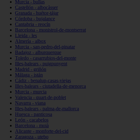
Murcia - bullas
Castellón - albocàsser
Granada - huétor-tájar
Córdoba - bujalance
Cantabria - reocín
Barcelona - monistrol-de-montserrat
Lleida - les
Almería - albox
Murcia - san-pedro-del-pinatar
Badajoz - alburquerque
Toledo - casarrubios-del-monte
Illes-balears - puigpunyent
Madrid - griñón
Málaga - istán
Cádiz - benalup-casas-viejas
Illes-balears - ciutadella-de-menorca
Murcia - murcia
Valencia - quart-de-poblet
Navarra - viana
Illes-balears - palma-de-mallorca
Huesca - panticosa
León - cacabelos
Barcelona - moià
Alicante - monforte-del-cid
Zaragoza - utebo