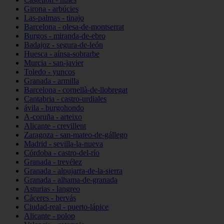
Girona - arbúcies
Las-palmas - tinajo
Barcelona - olesa-de-montserrat
Burgos - miranda-de-ebro
Badajoz - segura-de-león
Huesca - aínsa-sobrarbe
Murcia - san-javier
Toledo - yuncos
Granada - armilla
Barcelona - cornellà-de-llobregat
Cantabria - castro-urdiales
ávila - burgohondo
A-coruña - arteixo
Alicante - crevillent
Zaragoza - san-mateo-de-gállego
Madrid - sevilla-la-nueva
Córdoba - castro-del-río
Granada - trevélez
Granada - alpujarra-de-la-sierra
Granada - alhama-de-granada
Asturias - langreo
Cáceres - hervás
Ciudad-real - puerto-lápice
Alicante - polop