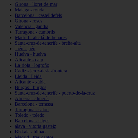
Girona - lloret-de-mar
Málaga - ronda
Barcelona - castelldefels
Girona - roses
Valencia - gandia
Tarragona - cambrils
Madrid - alcalá-de-henares
Santa-cruz-de-tenerife - breña-alta
Jaén - jaén
Huelva - huelva
Alicante - calp
La-rioja - logroño
Cádiz - jerez-de-la-frontera
Lleida - lleida
Alicante - xàbia
Burgos - burgos
Santa-cruz-de-tenerife - puerto-de-la-cruz
Almería - almería
Barcelona - terrassa
Tarragona - salou
Toledo - toledo
Barcelona - sitges
álava - vitoria-gasteiz
Bizkaia - bilbao
Madrid - tres-cantos