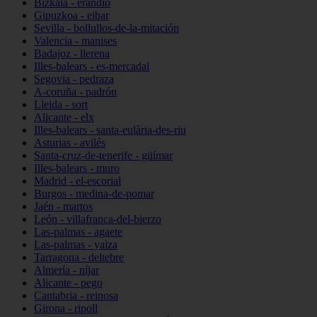
Bizkaia - erandio
Gipuzkoa - eibar
Sevilla - bollullos-de-la-mitación
Valencia - manises
Badajoz - llerena
Illes-balears - es-mercadal
Segovia - pedraza
A-coruña - padrón
Lleida - sort
Alicante - elx
Illes-balears - santa-eulària-des-riu
Asturias - avilés
Santa-cruz-de-tenerife - güímar
Illes-balears - muro
Madrid - el-escorial
Burgos - medina-de-pomar
Jaén - martos
León - villafranca-del-bierzo
Las-palmas - agaete
Las-palmas - yaiza
Tarragona - deltebre
Almería - níjar
Alicante - pego
Cantabria - reinosa
Girona - ripoll