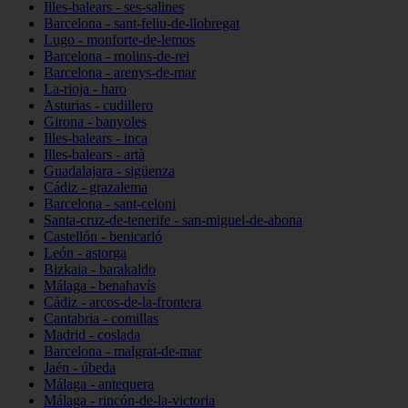
Illes-balears - ses-salines
Barcelona - sant-feliu-de-llobregat
Lugo - monforte-de-lemos
Barcelona - molins-de-rei
Barcelona - arenys-de-mar
La-rioja - haro
Asturias - cudillero
Girona - banyoles
Illes-balears - inca
Illes-balears - artà
Guadalajara - sigüenza
Cádiz - grazalema
Barcelona - sant-celoni
Santa-cruz-de-tenerife - san-miguel-de-abona
Castellón - benicarló
León - astorga
Bizkaia - barakaldo
Málaga - benahavís
Cádiz - arcos-de-la-frontera
Cantabria - comillas
Madrid - coslada
Barcelona - malgrat-de-mar
Jaén - úbeda
Málaga - antequera
Málaga - rincón-de-la-victoria