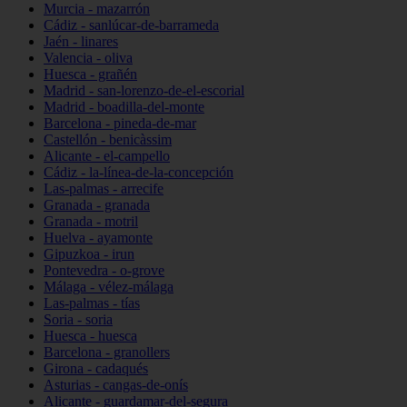
Murcia - mazarrón
Cádiz - sanlúcar-de-barrameda
Jaén - linares
Valencia - oliva
Huesca - grañén
Madrid - san-lorenzo-de-el-escorial
Madrid - boadilla-del-monte
Barcelona - pineda-de-mar
Castellón - benicàssim
Alicante - el-campello
Cádiz - la-línea-de-la-concepción
Las-palmas - arrecife
Granada - granada
Granada - motril
Huelva - ayamonte
Gipuzkoa - irun
Pontevedra - o-grove
Málaga - vélez-málaga
Las-palmas - tías
Soria - soria
Huesca - huesca
Barcelona - granollers
Girona - cadaqués
Asturias - cangas-de-onís
Alicante - guardamar-del-segura