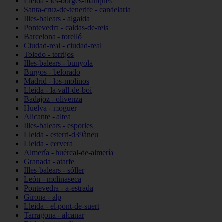
Lleida - les-borges-blanques
Santa-cruz-de-tenerife - candelaria
Illes-balears - algaida
Pontevedra - caldas-de-reis
Barcelona - torelló
Ciudad-real - ciudad-real
Toledo - torrijos
Illes-balears - bunyola
Burgos - belorado
Madrid - los-molinos
Lleida - la-vall-de-boí
Badajoz - olivenza
Huelva - moguer
Alicante - altea
Illes-balears - esporles
Lleida - esterri-d39àneu
Lleida - cervera
Almería - huércal-de-almería
Granada - atarfe
Illes-balears - sóller
León - molinaseca
Pontevedra - a-estrada
Girona - alp
Lleida - el-pont-de-suert
Tarragona - alcanar