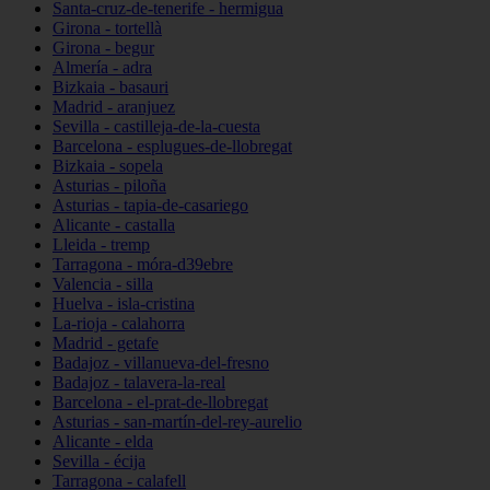
Santa-cruz-de-tenerife - hermigua
Girona - tortellà
Girona - begur
Almería - adra
Bizkaia - basauri
Madrid - aranjuez
Sevilla - castilleja-de-la-cuesta
Barcelona - esplugues-de-llobregat
Bizkaia - sopela
Asturias - piloña
Asturias - tapia-de-casariego
Alicante - castalla
Lleida - tremp
Tarragona - móra-d39ebre
Valencia - silla
Huelva - isla-cristina
La-rioja - calahorra
Madrid - getafe
Badajoz - villanueva-del-fresno
Badajoz - talavera-la-real
Barcelona - el-prat-de-llobregat
Asturias - san-martín-del-rey-aurelio
Alicante - elda
Sevilla - écija
Tarragona - calafell