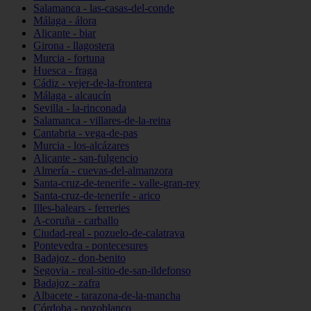
Salamanca - las-casas-del-conde
Málaga - álora
Alicante - biar
Girona - llagostera
Murcia - fortuna
Huesca - fraga
Cádiz - vejer-de-la-frontera
Málaga - alcaucín
Sevilla - la-rinconada
Salamanca - villares-de-la-reina
Cantabria - vega-de-pas
Murcia - los-alcázares
Alicante - san-fulgencio
Almería - cuevas-del-almanzora
Santa-cruz-de-tenerife - valle-gran-rey
Santa-cruz-de-tenerife - arico
Illes-balears - ferreries
A-coruña - carballo
Ciudad-real - pozuelo-de-calatrava
Pontevedra - pontecesures
Badajoz - don-benito
Segovia - real-sitio-de-san-ildefonso
Badajoz - zafra
Albacete - tarazona-de-la-mancha
Córdoba - pozoblanco