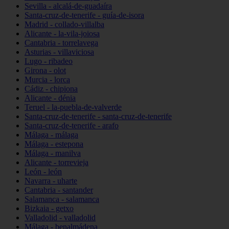
Sevilla - alcalá-de-guadaíra
Santa-cruz-de-tenerife - guía-de-isora
Madrid - collado-villalba
Alicante - la-vila-joiosa
Cantabria - torrelavega
Asturias - villaviciosa
Lugo - ribadeo
Girona - olot
Murcia - lorca
Cádiz - chipiona
Alicante - dénia
Teruel - la-puebla-de-valverde
Santa-cruz-de-tenerife - santa-cruz-de-tenerife
Santa-cruz-de-tenerife - arafo
Málaga - málaga
Málaga - estepona
Málaga - manilva
Alicante - torrevieja
León - león
Navarra - uharte
Cantabria - santander
Salamanca - salamanca
Bizkaia - getxo
Valladolid - valladolid
Málaga - benalmádena