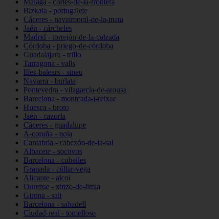
Málaga - cortes-de-la-frontera
Bizkaia - portugalete
Cáceres - navalmoral-de-la-mata
Jaén - cárcheles
Madrid - torrejón-de-la-calzada
Córdoba - priego-de-córdoba
Guadalajara - trillo
Tarragona - valls
Illes-balears - sineu
Navarra - burlata
Pontevedra - vilagarcía-de-arousa
Barcelona - montcada-i-reixac
Huesca - broto
Jaén - cazorla
Cáceres - guadalupe
A-coruña - noia
Cantabria - cabezón-de-la-sal
Albacete - socovos
Barcelona - cubelles
Granada - cúllar-vega
Alicante - alcoi
Ourense - xinzo-de-limia
Girona - salt
Barcelona - sabadell
Ciudad-real - tomelloso