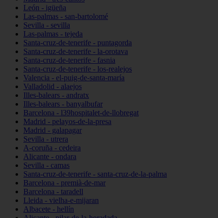
León - igüeña
Las-palmas - san-bartolomé
Sevilla - sevilla
Las-palmas - tejeda
Santa-cruz-de-tenerife - puntagorda
Santa-cruz-de-tenerife - la-orotava
Santa-cruz-de-tenerife - fasnia
Santa-cruz-de-tenerife - los-realejos
Valencia - el-puig-de-santa-maría
Valladolid - alaejos
Illes-balears - andratx
Illes-balears - banyalbufar
Barcelona - l39hospitalet-de-llobregat
Madrid - pelayos-de-la-presa
Madrid - galapagar
Sevilla - utrera
A-coruña - cedeira
Alicante - ondara
Sevilla - camas
Santa-cruz-de-tenerife - santa-cruz-de-la-palma
Barcelona - premià-de-mar
Barcelona - taradell
Lleida - vielha-e-mijaran
Albacete - hellín
Alicante - pilar-de-la-horadada