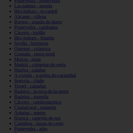
Pontevedra - pontevedra
Las-palmas - mogán
Illes-balears - es-castell
Alicante - villena
Burgos - aranda-de-duero
Pontevedra - cambados
Cáceres - trujillo
Illes-balears - felanitx
Sevilla - bormujos
Ourense - celanova
Granada - pinos-genil
Murcia - mula
Madrid - colmenar-de-oreja
Huelva - calañas
A-coruña - a-pobra-do-caramiñal
Segovia - chañe
Teruel - camañas
Badajoz - la-roca-de-la-sierra
Badajoz - guareña
Cáceres - caminomorisco
Ciudad-real - malagón
Asturias - mieres
Huesca - castejón-de-sos
Cantabria - hazas-de-cesto
Pontevedra - arbo