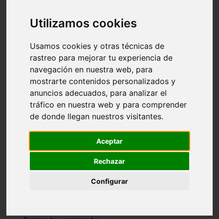
Valencia - valencia
Málaga - nerja
Utilizamos cookies
Girona - blanes
A-coruña - santiago-de-compostela
Málaga - marbella
Usamos cookies y otras técnicas de
Tarragona - tarragona
rastreo para mejorar tu experiencia de
Asturias - gijón
navegación en nuestra web, para
Girona - figueres
Alicante - santa-pola
mostrarte contenidos personalizados y
Madrid - leganés
anuncios adecuados, para analizar el
Almería - roquetas-de-mar
tráfico en nuestra web y para comprender
Girona - tossa-de-mar
Barcelona - sant-cugat-del-vallès
de donde llegan nuestros visitantes.
Alicante - l39alfàs-del-pi
Barcelona - vilanova-i-la-geltrú
Illes-balears - alcúdia
Aceptar
Castellón - peñíscola
Barcelona - mataró
Rechazar
ávila - ávila
Illes-balears - sant-antoni-de-portmany
Configurar
Illes-balears - sant-josep-de-sa-talaia
Tarragona - reus
Barcelona - badalona
Santa-cruz-de-tenerife - san-cristóbal-de-la-laguna