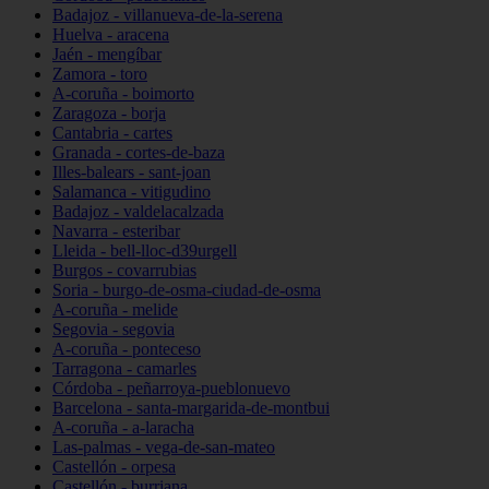
Badajoz - villanueva-de-la-serena
Huelva - aracena
Jaén - mengíbar
Zamora - toro
A-coruña - boimorto
Zaragoza - borja
Cantabria - cartes
Granada - cortes-de-baza
Illes-balears - sant-joan
Salamanca - vitigudino
Badajoz - valdelacalzada
Navarra - esteribar
Lleida - bell-lloc-d39urgell
Burgos - covarrubias
Soria - burgo-de-osma-ciudad-de-osma
A-coruña - melide
Segovia - segovia
A-coruña - ponteceso
Tarragona - camarles
Córdoba - peñarroya-pueblonuevo
Barcelona - santa-margarida-de-montbui
A-coruña - a-laracha
Las-palmas - vega-de-san-mateo
Castellón - orpesa
Castellón - burriana