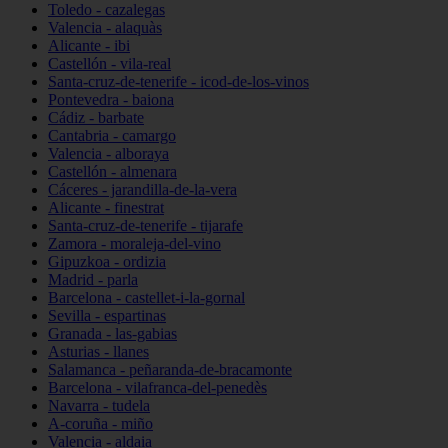
Toledo - cazalegas
Valencia - alaquàs
Alicante - ibi
Castellón - vila-real
Santa-cruz-de-tenerife - icod-de-los-vinos
Pontevedra - baiona
Cádiz - barbate
Cantabria - camargo
Valencia - alboraya
Castellón - almenara
Cáceres - jarandilla-de-la-vera
Alicante - finestrat
Santa-cruz-de-tenerife - tijarafe
Zamora - moraleja-del-vino
Gipuzkoa - ordizia
Madrid - parla
Barcelona - castellet-i-la-gornal
Sevilla - espartinas
Granada - las-gabias
Asturias - llanes
Salamanca - peñaranda-de-bracamonte
Barcelona - vilafranca-del-penedès
Navarra - tudela
A-coruña - miño
Valencia - aldaia