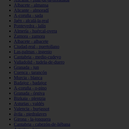
Albacete - almansa
Alicante - almoradí
A-coruña - sada
Jaén - alcalá-la-real
Pontevedra - lalín
Almería - huércal-overa
Zamora - zamora
Albacete - albacete
Ciudad-real - puertollano
Las-palmas - ingenio
Cantabria - medio-cudeyo
Valladolid - tudela-de-duero
Granada - jun
Cuenca - tarancón
Murcia - blanca
Badajoz - badajoz
A-coruña - o-pino
Granada - órgiva
Bizkaia - plentzia
Asturias - valdés
Valencia - burjassot
ávila - piedralaves
Girona - la-jonquera
Cantabria - cabezón-de-liébana