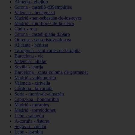
Almería - el-ejido
Girona - castelló-d39empúries
Valencia - benaguasil
Madrid - san-sebastián-de-los-reyes
Madrid - miraflores-de-la-sierra
Cádiz - rota
Girona - castell-platja-d39aro
Ourense - san-cristovo-de-cea
Alicante - benissa
Tarragona - sant-carles-de-la-ràpita
Barcelona - vic
Valencia - alfafar
Sevilla - lebrija
Barcelona - santa-coloma-de-gramenet
Madrid - valdemorillo
Valencia - xirivella
Córdoba - la-carlota
Soria - morón-de-almazán
Gipuzkoa - hondarribia
Madrid - móstoles
Madrid - torrelodones
León - sahagún
A-coruña - fisterra
Segovia - cuéllar
León - la-robla