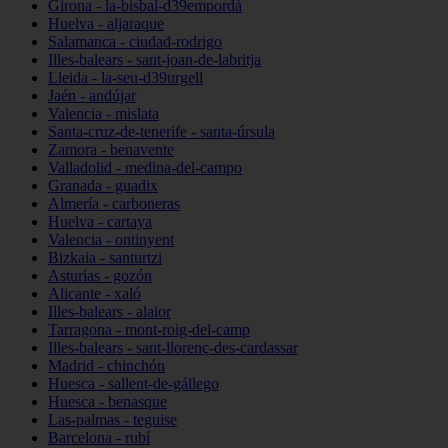
Girona - la-bisbal-d39empordà
Huelva - aljaraque
Salamanca - ciudad-rodrigo
Illes-balears - sant-joan-de-labritja
Lleida - la-seu-d39urgell
Jaén - andújar
Valencia - mislata
Santa-cruz-de-tenerife - santa-úrsula
Zamora - benavente
Valladolid - medina-del-campo
Granada - guadix
Almería - carboneras
Huelva - cartaya
Valencia - ontinyent
Bizkaia - santurtzi
Asturias - gozón
Alicante - xaló
Illes-balears - alaior
Tarragona - mont-roig-del-camp
Illes-balears - sant-llorenç-des-cardassar
Madrid - chinchón
Huesca - sallent-de-gállego
Huesca - benasque
Las-palmas - teguise
Barcelona - rubí