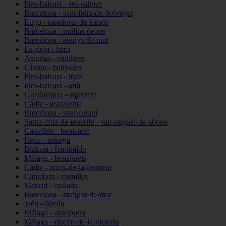
Illes-balears - ses-salines
Barcelona - sant-feliu-de-llobregat
Lugo - monforte-de-lemos
Barcelona - molins-de-rei
Barcelona - arenys-de-mar
La-rioja - haro
Asturias - cudillero
Girona - banyoles
Illes-balears - inca
Illes-balears - artà
Guadalajara - sigüenza
Cádiz - grazalema
Barcelona - sant-celoni
Santa-cruz-de-tenerife - san-miguel-de-abona
Castellón - benicarló
León - astorga
Bizkaia - barakaldo
Málaga - benahavís
Cádiz - arcos-de-la-frontera
Cantabria - comillas
Madrid - coslada
Barcelona - malgrat-de-mar
Jaén - úbeda
Málaga - antequera
Málaga - rincón-de-la-victoria