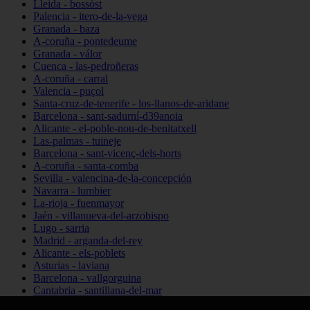
Lleida - bossòst
Palencia - itero-de-la-vega
Granada - baza
A-coruña - pontedeume
Granada - válor
Cuenca - las-pedroñeras
A-coruña - carral
Valencia - puçol
Santa-cruz-de-tenerife - los-llanos-de-aridane
Barcelona - sant-sadurní-d39anoia
Alicante - el-poble-nou-de-benitatxell
Las-palmas - tuineje
Barcelona - sant-vicenç-dels-horts
A-coruña - santa-comba
Sevilla - valencina-de-la-concepción
Navarra - lumbier
La-rioja - fuenmayor
Jaén - villanueva-del-arzobispo
Lugo - sarria
Madrid - arganda-del-rey
Alicante - els-poblets
Asturias - laviana
Barcelona - vallgorguina
Cantabria - santillana-del-mar
Zamora - santa-maría-de-la-vega