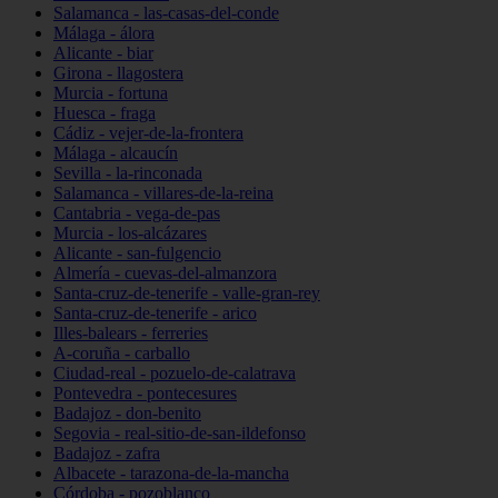
Salamanca - las-casas-del-conde
Málaga - álora
Alicante - biar
Girona - llagostera
Murcia - fortuna
Huesca - fraga
Cádiz - vejer-de-la-frontera
Málaga - alcaucín
Sevilla - la-rinconada
Salamanca - villares-de-la-reina
Cantabria - vega-de-pas
Murcia - los-alcázares
Alicante - san-fulgencio
Almería - cuevas-del-almanzora
Santa-cruz-de-tenerife - valle-gran-rey
Santa-cruz-de-tenerife - arico
Illes-balears - ferreries
A-coruña - carballo
Ciudad-real - pozuelo-de-calatrava
Pontevedra - pontecesures
Badajoz - don-benito
Segovia - real-sitio-de-san-ildefonso
Badajoz - zafra
Albacete - tarazona-de-la-mancha
Córdoba - pozoblanco