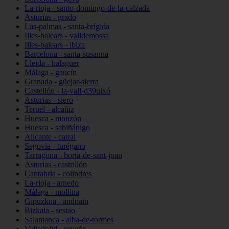
La-rioja - santo-domingo-de-la-calzada
Asturias - grado
Las-palmas - santa-brígida
Illes-balears - valldemossa
Illes-balears - ibiza
Barcelona - santa-susanna
Lleida - balaguer
Málaga - gaucín
Granada - güejar-sierra
Castellón - la-vall-d39uixó
Asturias - siero
Teruel - alcañiz
Huesca - monzón
Huesca - sabiñánigo
Alicante - catral
Segovia - turégano
Tarragona - horta-de-sant-joan
Asturias - castrillón
Cantabria - colindres
La-rioja - arnedo
Málaga - mollina
Gipuzkoa - andoain
Bizkaia - sestao
Salamanca - alba-de-tormes
Valladolid - urueña