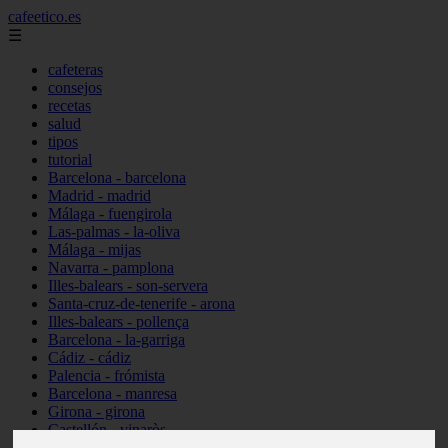
cafeetico.es
☰
cafeteras
consejos
recetas
salud
tipos
tutorial
Barcelona - barcelona
Madrid - madrid
Málaga - fuengirola
Las-palmas - la-oliva
Málaga - mijas
Navarra - pamplona
Illes-balears - son-servera
Santa-cruz-de-tenerife - arona
Illes-balears - pollença
Barcelona - la-garriga
Cádiz - cádiz
Palencia - frómista
Barcelona - manresa
Girona - girona
Castellón - vinaròs
Illes-balears - capdepera