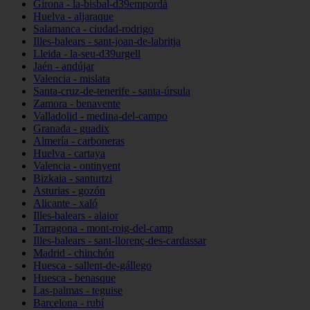
Girona - la-bisbal-d39empordà
Huelva - aljaraque
Salamanca - ciudad-rodrigo
Illes-balears - sant-joan-de-labritja
Lleida - la-seu-d39urgell
Jaén - andújar
Valencia - mislata
Santa-cruz-de-tenerife - santa-úrsula
Zamora - benavente
Valladolid - medina-del-campo
Granada - guadix
Almería - carboneras
Huelva - cartaya
Valencia - ontinyent
Bizkaia - santurtzi
Asturias - gozón
Alicante - xaló
Illes-balears - alaior
Tarragona - mont-roig-del-camp
Illes-balears - sant-llorenç-des-cardassar
Madrid - chinchón
Huesca - sallent-de-gállego
Huesca - benasque
Las-palmas - teguise
Barcelona - rubí