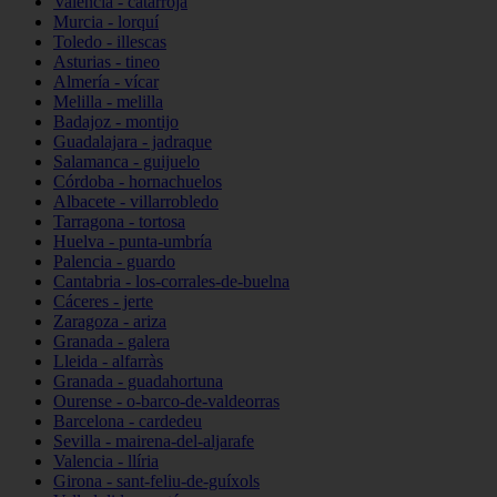
Valencia - catarroja
Murcia - lorquí
Toledo - illescas
Asturias - tineo
Almería - vícar
Melilla - melilla
Badajoz - montijo
Guadalajara - jadraque
Salamanca - guijuelo
Córdoba - hornachuelos
Albacete - villarrobledo
Tarragona - tortosa
Huelva - punta-umbría
Palencia - guardo
Cantabria - los-corrales-de-buelna
Cáceres - jerte
Zaragoza - ariza
Granada - galera
Lleida - alfarràs
Granada - guadahortuna
Ourense - o-barco-de-valdeorras
Barcelona - cardedeu
Sevilla - mairena-del-aljarafe
Valencia - llíria
Girona - sant-feliu-de-guíxols