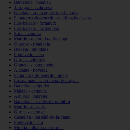
Barcelona - manlleu
Tarragona - vila-seca
Guadalajara - azuqueca-de-henares
Santa-cruz-de-tenerife - vilaflor-de-chasna
Illes-balears - fornalutx
Illes-balears - formentera
Soria - vinuesa
Madrid - mejorada-del-campo
Ourense - ribadavia
Bizkaia - mundaka
Pontevedra - oia
Girona - vidreres
Granada - pampaneira
Alicante - novelda
Santa-cruz-de-tenerife - adeje
Las-palmas - santa-lucía-de-tirajana
Barcelona - ripollet
Málaga - cómpeta
Asturias - cabrales
Barcelona - caldes-de-montbui
Madrid - rascafría
Girona - calonge
Castellón - castelló-de-la-plana
Pontevedra - tui
Murcia - alhama-de-murcia