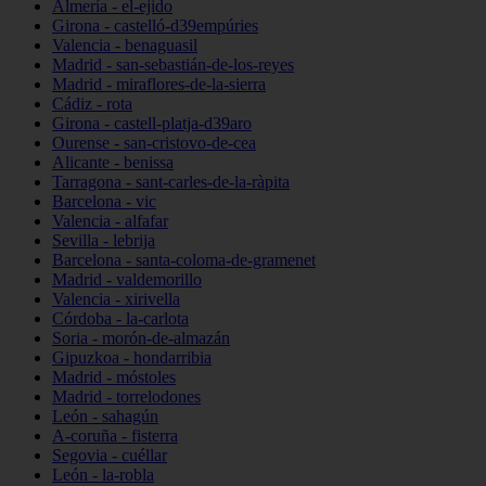
Almería - el-ejido
Girona - castelló-d39empúries
Valencia - benaguasil
Madrid - san-sebastián-de-los-reyes
Madrid - miraflores-de-la-sierra
Cádiz - rota
Girona - castell-platja-d39aro
Ourense - san-cristovo-de-cea
Alicante - benissa
Tarragona - sant-carles-de-la-ràpita
Barcelona - vic
Valencia - alfafar
Sevilla - lebrija
Barcelona - santa-coloma-de-gramenet
Madrid - valdemorillo
Valencia - xirivella
Córdoba - la-carlota
Soria - morón-de-almazán
Gipuzkoa - hondarribia
Madrid - móstoles
Madrid - torrelodones
León - sahagún
A-coruña - fisterra
Segovia - cuéllar
León - la-robla