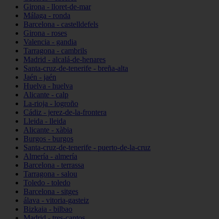
Girona - lloret-de-mar
Málaga - ronda
Barcelona - castelldefels
Girona - roses
Valencia - gandia
Tarragona - cambrils
Madrid - alcalá-de-henares
Santa-cruz-de-tenerife - breña-alta
Jaén - jaén
Huelva - huelva
Alicante - calp
La-rioja - logroño
Cádiz - jerez-de-la-frontera
Lleida - lleida
Alicante - xàbia
Burgos - burgos
Santa-cruz-de-tenerife - puerto-de-la-cruz
Almería - almería
Barcelona - terrassa
Tarragona - salou
Toledo - toledo
Barcelona - sitges
álava - vitoria-gasteiz
Bizkaia - bilbao
Madrid - tres-cantos