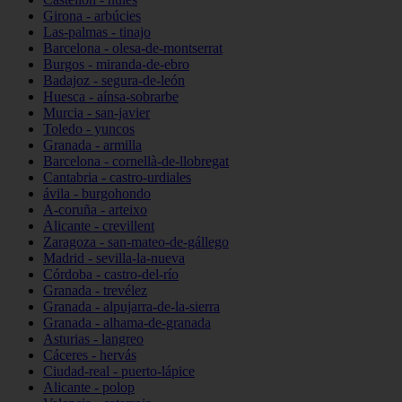
Girona - arbúcies
Las-palmas - tinajo
Barcelona - olesa-de-montserrat
Burgos - miranda-de-ebro
Badajoz - segura-de-león
Huesca - aínsa-sobrarbe
Murcia - san-javier
Toledo - yuncos
Granada - armilla
Barcelona - cornellà-de-llobregat
Cantabria - castro-urdiales
ávila - burgohondo
A-coruña - arteixo
Alicante - crevillent
Zaragoza - san-mateo-de-gállego
Madrid - sevilla-la-nueva
Córdoba - castro-del-río
Granada - trevélez
Granada - alpujarra-de-la-sierra
Granada - alhama-de-granada
Asturias - langreo
Cáceres - hervás
Ciudad-real - puerto-lápice
Alicante - polop