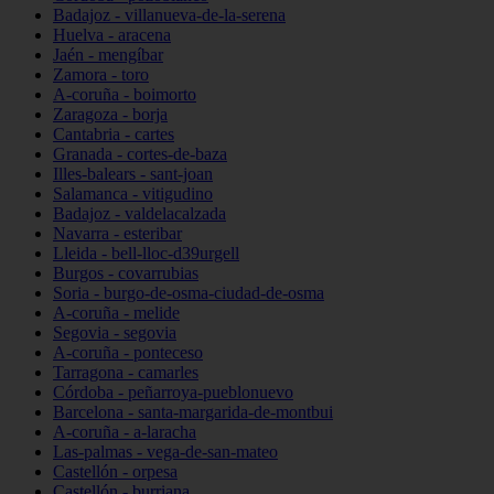
Badajoz - villanueva-de-la-serena
Huelva - aracena
Jaén - mengíbar
Zamora - toro
A-coruña - boimorto
Zaragoza - borja
Cantabria - cartes
Granada - cortes-de-baza
Illes-balears - sant-joan
Salamanca - vitigudino
Badajoz - valdelacalzada
Navarra - esteribar
Lleida - bell-lloc-d39urgell
Burgos - covarrubias
Soria - burgo-de-osma-ciudad-de-osma
A-coruña - melide
Segovia - segovia
A-coruña - ponteceso
Tarragona - camarles
Córdoba - peñarroya-pueblonuevo
Barcelona - santa-margarida-de-montbui
A-coruña - a-laracha
Las-palmas - vega-de-san-mateo
Castellón - orpesa
Castellón - burriana