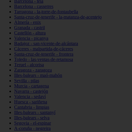
Barcelona - teià
Barcelona - casserres
Tarragona - la-torre-de-fontaubella
Santa-cruz-de-tenerife - la-matanza-de-acentejo
Almería - enix
Granada - castril
Castellón - altura
Valencia - picanya
Badajoz - san-vicente-de-alcántara
Cáceres - malpartida-de-cáceres
Santa-cruz-de-tenerife - frontera
Toledo - las-ventas-de-retamosa
Teruel - alcorisa
Zaragoza - zaragoza
Illes-balears - maó-mahón
Sevilla - pilas
Murcia - cartagena
Navarra - castejón
Valencia - sedaví
Huesca - sariñena
Cantabria - limpias
Illes-balears - santanyí
Illes-balears - selva
Segovia - el-espinar
A-coruña - negreira