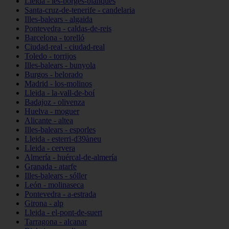
Lleida - les-borges-blanques
Santa-cruz-de-tenerife - candelaria
Illes-balears - algaida
Pontevedra - caldas-de-reis
Barcelona - torelló
Ciudad-real - ciudad-real
Toledo - torrijos
Illes-balears - bunyola
Burgos - belorado
Madrid - los-molinos
Lleida - la-vall-de-boí
Badajoz - olivenza
Huelva - moguer
Alicante - altea
Illes-balears - esporles
Lleida - esterri-d39àneu
Lleida - cervera
Almería - huércal-de-almería
Granada - atarfe
Illes-balears - sóller
León - molinaseca
Pontevedra - a-estrada
Girona - alp
Lleida - el-pont-de-suert
Tarragona - alcanar