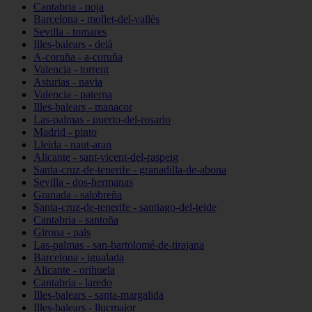
Cantabria - noja
Barcelona - mollet-del-vallès
Sevilla - tomares
Illes-balears - deià
A-coruña - a-coruña
Valencia - torrent
Asturias - navia
Valencia - paterna
Illes-balears - manacor
Las-palmas - puerto-del-rosario
Madrid - pinto
Lleida - naut-aran
Alicante - sant-vicent-del-raspeig
Santa-cruz-de-tenerife - granadilla-de-abona
Sevilla - dos-hermanas
Granada - salobreña
Santa-cruz-de-tenerife - santiago-del-teide
Cantabria - santoña
Girona - pals
Las-palmas - san-bartolomé-de-tirajana
Barcelona - igualada
Alicante - orihuela
Cantabria - laredo
Illes-balears - santa-margalida
Illes-balears - llucmajor