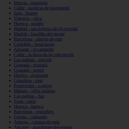
Murcia - mazarrón
Cádiz - sanlúcar-de-barrameda
Jaén - linares
Valencia - oliva
Huesca - grañén
Madrid - san-lorenzo-de-el-escorial
Madrid - boadilla-del-monte
Barcelona - pineda-de-mar
Castellón - benicàssim
Alicante - el-campello
Cádiz - la-línea-de-la-concepción
Las-palmas - arrecife
Granada - granada
Granada - motril
Huelva - ayamonte
Gipuzkoa - irun
Pontevedra - o-grove
Málaga - vélez-málaga
Las-palmas - tías
Soria - soria
Huesca - huesca
Barcelona - granollers
Girona - cadaqués
Asturias - cangas-de-onís
Alicante - guardamar-del-segura