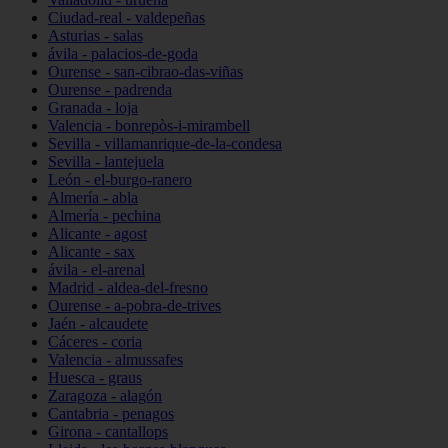
Ciudad-real - valdepeñas
Asturias - salas
ávila - palacios-de-goda
Ourense - san-cibrao-das-viñas
Ourense - padrenda
Granada - loja
Valencia - bonrepòs-i-mirambell
Sevilla - villamanrique-de-la-condesa
Sevilla - lantejuela
León - el-burgo-ranero
Almería - abla
Almería - pechina
Alicante - agost
Alicante - sax
ávila - el-arenal
Madrid - aldea-del-fresno
Ourense - a-pobra-de-trives
Jaén - alcaudete
Cáceres - coria
Valencia - almussafes
Huesca - graus
Zaragoza - alagón
Cantabria - penagos
Girona - cantallops