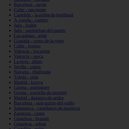
Barcelona - navàs
Cádiz - san-roque
Castellón - la-pobla-de-benifassà
A-coruña - cambre
Jaén - bailén
Jaén - santisteban-del-puerto
Las-palmas - telde
Granada - cenes-de-la-vega
Cádiz - bornos
Valencia - bocairent
Valencia - sueca
La-rioja - alfaro
Sevilla - osuna
Navarra - ribaforada
Toledo - urda
Madrid - lozoya
Girona - argelaguer
Girona - torroella-de-montgrí
Madrid - daganzo-de-arriba
Barcelona - sant-quirze-del-vallès
Salamanca - castellanos-de-moriscos
Zaragoza - caspe
Gipuzkoa - beasain
Gipuzkoa - tolosa
Castellón - nules