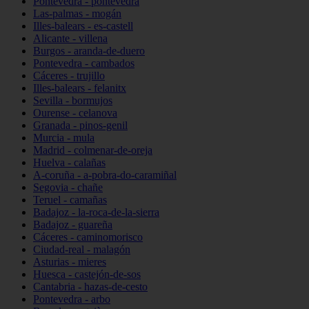
Pontevedra - pontevedra
Las-palmas - mogán
Illes-balears - es-castell
Alicante - villena
Burgos - aranda-de-duero
Pontevedra - cambados
Cáceres - trujillo
Illes-balears - felanitx
Sevilla - bormujos
Ourense - celanova
Granada - pinos-genil
Murcia - mula
Madrid - colmenar-de-oreja
Huelva - calañas
A-coruña - a-pobra-do-caramiñal
Segovia - chañe
Teruel - camañas
Badajoz - la-roca-de-la-sierra
Badajoz - guareña
Cáceres - caminomorisco
Ciudad-real - malagón
Asturias - mieres
Huesca - castejón-de-sos
Cantabria - hazas-de-cesto
Pontevedra - arbo