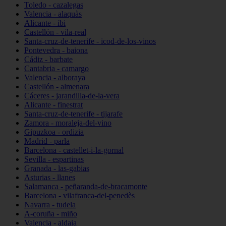
Toledo - cazalegas
Valencia - alaquàs
Alicante - ibi
Castellón - vila-real
Santa-cruz-de-tenerife - icod-de-los-vinos
Pontevedra - baiona
Cádiz - barbate
Cantabria - camargo
Valencia - alboraya
Castellón - almenara
Cáceres - jarandilla-de-la-vera
Alicante - finestrat
Santa-cruz-de-tenerife - tijarafe
Zamora - moraleja-del-vino
Gipuzkoa - ordizia
Madrid - parla
Barcelona - castellet-i-la-gornal
Sevilla - espartinas
Granada - las-gabias
Asturias - llanes
Salamanca - peñaranda-de-bracamonte
Barcelona - vilafranca-del-penedès
Navarra - tudela
A-coruña - miño
Valencia - aldaia