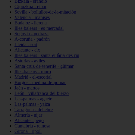
Bizkaia - erandio
Gipuzkoa - eibar
Sevilla - bollullos-de-la-mitación
Valencia - manises
Badajoz - llerena
Illes-balears - es-mercadal
Segovia - pedraza
A-coruña - padrón
Lleida - sort
Alicante - elx
Illes-balears - santa-eulària-des-riu
Asturias - avilés
Santa-cruz-de-tenerife - güímar
Illes-balears - muro
Madrid - el-escorial
Burgos - medina-de-pomar
Jaén - martos
León - villafranca-del-bierzo
Las-palmas - agaete
Las-palmas - yaiza
Tarragona - deltebre
Almería - níjar
Alicante - pego
Cantabria - reinosa
Girona - ripoll