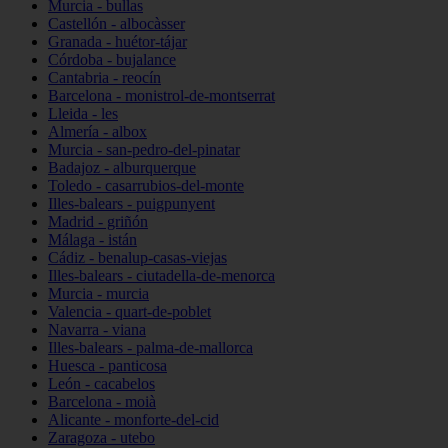
Murcia - bullas
Castellón - albocàsser
Granada - huétor-tájar
Córdoba - bujalance
Cantabria - reocín
Barcelona - monistrol-de-montserrat
Lleida - les
Almería - albox
Murcia - san-pedro-del-pinatar
Badajoz - alburquerque
Toledo - casarrubios-del-monte
Illes-balears - puigpunyent
Madrid - griñón
Málaga - istán
Cádiz - benalup-casas-viejas
Illes-balears - ciutadella-de-menorca
Murcia - murcia
Valencia - quart-de-poblet
Navarra - viana
Illes-balears - palma-de-mallorca
Huesca - panticosa
León - cacabelos
Barcelona - moià
Alicante - monforte-del-cid
Zaragoza - utebo