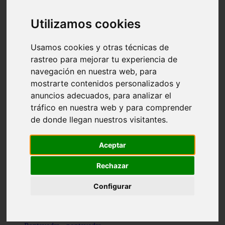
Valencia - valencia
Málaga - nerja
Utilizamos cookies
Girona - blanes
A-coruña - santiago-de-compostela
Málaga - marbella
Usamos cookies y otras técnicas de
Tarragona - tarragona
rastreo para mejorar tu experiencia de
Asturias - gijón
navegación en nuestra web, para
Girona - figueres
Alicante - santa-pola
mostrarte contenidos personalizados y
Madrid - leganés
anuncios adecuados, para analizar el
Almería - roquetas-de-mar
tráfico en nuestra web y para comprender
Girona - tossa-de-mar
Barcelona - sant-cugat-del-vallès
de donde llegan nuestros visitantes.
Alicante - l39alfàs-del-pi
Barcelona - vilanova-i-la-geltrú
Illes-balears - alcúdia
Aceptar
Castellón - peñíscola
Barcelona - mataró
Rechazar
ávila - ávila
Illes-balears - sant-antoni-de-portmany
Configurar
Illes-balears - sant-josep-de-sa-talaia
Tarragona - reus
Barcelona - badalona
Santa-cruz-de-tenerife - san-cristóbal-de-la-laguna