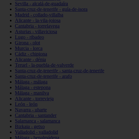
Sevilla - alcalá-de-guadaíra
Santa-cruz-de-tenerife - guía-de-isora
Madrid - collado-villalba
Alicante - la-vila-joiosa
Cantabria - torrelavega
Asturias - villaviciosa
Lugo - ribadeo
Girona - olot
Murcia - lorca
Cádiz - chipiona
Alicante - dénia
Teruel - la-puebla-de-valverde
Santa-cruz-de-tenerife - santa-cruz-de-tenerife
Santa-cruz-de-tenerife - arafo
Málaga - málaga
Málaga - estepona
Málaga - manilva
Alicante - torrevieja
León - león
Navarra - uharte
Cantabria - santander
Salamanca - salamanca
Bizkaia - getxo
Valladolid - valladolid
Málaga - benalmádena