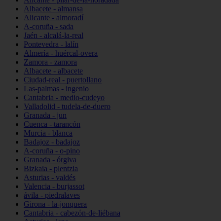
Albacete - almansa
Alicante - almoradí
A-coruña - sada
Jaén - alcalá-la-real
Pontevedra - lalín
Almería - huércal-overa
Zamora - zamora
Albacete - albacete
Ciudad-real - puertollano
Las-palmas - ingenio
Cantabria - medio-cudeyo
Valladolid - tudela-de-duero
Granada - jun
Cuenca - tarancón
Murcia - blanca
Badajoz - badajoz
A-coruña - o-pino
Granada - órgiva
Bizkaia - plentzia
Asturias - valdés
Valencia - burjassot
ávila - piedralaves
Girona - la-jonquera
Cantabria - cabezón-de-liébana