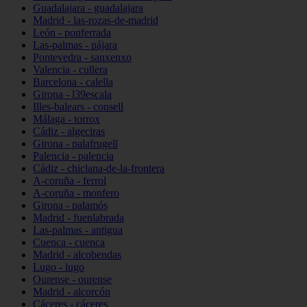
Guadalajara - guadalajara
Madrid - las-rozas-de-madrid
León - ponferrada
Las-palmas - pájara
Pontevedra - sanxenxo
Valencia - cullera
Barcelona - calella
Girona - l39escala
Illes-balears - consell
Málaga - torrox
Cádiz - algeciras
Girona - palafrugell
Palencia - palencia
Cádiz - chiclana-de-la-frontera
A-coruña - ferrol
A-coruña - monfero
Girona - palamós
Madrid - fuenlabrada
Las-palmas - antigua
Cuenca - cuenca
Madrid - alcobendas
Lugo - lugo
Ourense - ourense
Madrid - alcorcón
Cáceres - cáceres