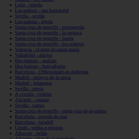
León - igüeña
Las-palmas - san-bartolomé
Sevilla - sevilla
Las-palmas - tejeda
Santa-cruz-de-tenerife - puntagorda
Santa-cruz-de-tenerife - la-orotava
Santa-cruz-de-tenerife - fasnia
Santa-cruz-de-tenerife - los-realejos
Valencia - el-puig-de-santa-maría
Valladolid - alaejos
Illes-balears - andratx
Illes-balears - banyalbufar
Barcelona - l39hospitalet-de-llobregat
Madrid - pelayos-de-la-presa
Madrid - galapagar
Sevilla - utrera
A-coruña - cedeira
Alicante - ondara
Sevilla - camas
Santa-cruz-de-tenerife - santa-cruz-de-la-palma
Barcelona - premià-de-mar
Barcelona - taradell
Lleida - vielha-e-mijaran
Albacete - hellín
Alicante - pilar-de-la-horadada