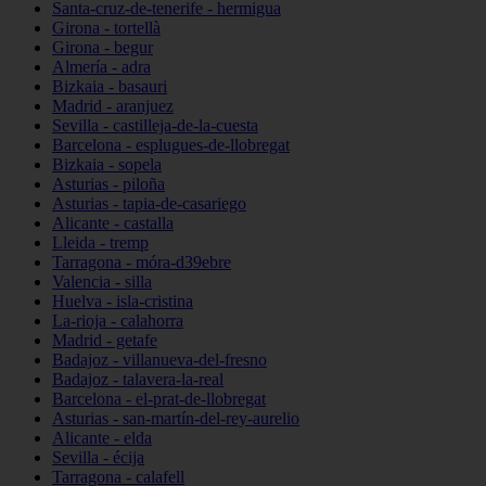
Santa-cruz-de-tenerife - hermigua
Girona - tortellà
Girona - begur
Almería - adra
Bizkaia - basauri
Madrid - aranjuez
Sevilla - castilleja-de-la-cuesta
Barcelona - esplugues-de-llobregat
Bizkaia - sopela
Asturias - piloña
Asturias - tapia-de-casariego
Alicante - castalla
Lleida - tremp
Tarragona - móra-d39ebre
Valencia - silla
Huelva - isla-cristina
La-rioja - calahorra
Madrid - getafe
Badajoz - villanueva-del-fresno
Badajoz - talavera-la-real
Barcelona - el-prat-de-llobregat
Asturias - san-martín-del-rey-aurelio
Alicante - elda
Sevilla - écija
Tarragona - calafell