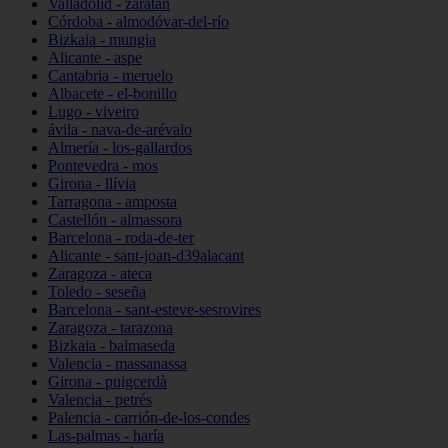
Valladolid - zaratán
Córdoba - almodóvar-del-río
Bizkaia - mungia
Alicante - aspe
Cantabria - meruelo
Albacete - el-bonillo
Lugo - viveiro
ávila - nava-de-arévalo
Almería - los-gallardos
Pontevedra - mos
Girona - llívia
Tarragona - amposta
Castellón - almassora
Barcelona - roda-de-ter
Alicante - sant-joan-d39alacant
Zaragoza - ateca
Toledo - seseña
Barcelona - sant-esteve-sesrovires
Zaragoza - tarazona
Bizkaia - balmaseda
Valencia - massanassa
Girona - puigcerdà
Valencia - petrés
Palencia - carrión-de-los-condes
Las-palmas - haría