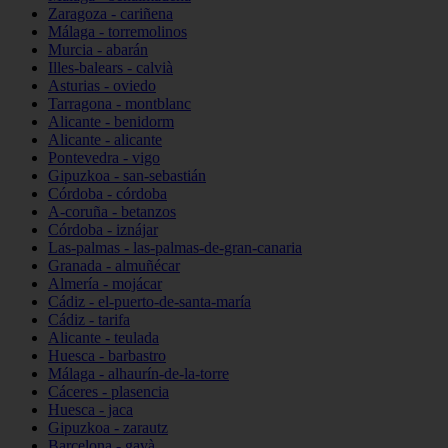
Zaragoza - cariñena
Málaga - torremolinos
Murcia - abarán
Illes-balears - calvià
Asturias - oviedo
Tarragona - montblanc
Alicante - benidorm
Alicante - alicante
Pontevedra - vigo
Gipuzkoa - san-sebastián
Córdoba - córdoba
A-coruña - betanzos
Córdoba - iznájar
Las-palmas - las-palmas-de-gran-canaria
Granada - almuñécar
Almería - mojácar
Cádiz - el-puerto-de-santa-maría
Cádiz - tarifa
Alicante - teulada
Huesca - barbastro
Málaga - alhaurín-de-la-torre
Cáceres - plasencia
Huesca - jaca
Gipuzkoa - zarautz
Barcelona - gavà