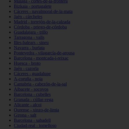
Málaga - cortes-de-la-frontera
Bizkaia - portugalete
Cáceres - navalmoral-de-la-mata
Jaén - cárcheles
Madrid - torrejón-de-la-calzada
Córdoba - priego-de-córdoba
Guadalajara - trillo
Tarragona - valls
Illes-balears - sineu
Navarra - burlata
Pontevedra - vilagarcía-de-arousa
Barcelona - montcada-i-reixac
Huesca - broto
Jaén - cazorla
Cáceres - guadalupe
A-coruña - noia
Cantabria - cabezón-de-la-sal
Albacete - socovos
Barcelona - cubelles
Granada - cúllar-vega
Alicante - alcoi
Ourense - xinzo-de-limia
Girona - salt
Barcelona - sabadell
Ciudad-real - tomelloso