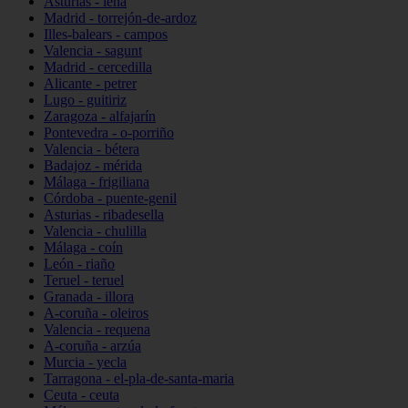
Asturias - lena
Madrid - torrejón-de-ardoz
Illes-balears - campos
Valencia - sagunt
Madrid - cercedilla
Alicante - petrer
Lugo - guitiriz
Zaragoza - alfajarín
Pontevedra - o-porriño
Valencia - bétera
Badajoz - mérida
Málaga - frigiliana
Córdoba - puente-genil
Asturias - ribadesella
Valencia - chulilla
Málaga - coín
León - riaño
Teruel - teruel
Granada - illora
A-coruña - oleiros
Valencia - requena
A-coruña - arzúa
Murcia - yecla
Tarragona - el-pla-de-santa-maria
Ceuta - ceuta