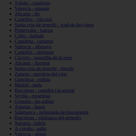
Toledo - cazalegas
Valencia - alaquàs
Alicante - ibi
Castellón - vila-real
Santa-cruz-de-tenerife - icod-de-los-vinos
Pontevedra - baiona
Cádiz - barbate
Cantabria - camargo
Valencia - alboraya
Castellón - almenara
Cáceres - jarandilla-de-la-vera
Alicante - finestrat
Santa-cruz-de-tenerife - tijarafe
Zamora - moraleja-del-vino
Gipuzkoa - ordizia
Madrid - parla
Barcelona - castellet-i-la-gornal
Sevilla - espartinas
Granada - las-gabias
Asturias - llanes
Salamanca - peñaranda-de-bracamonte
Barcelona - vilafranca-del-penedès
Navarra - tudela
A-coruña - miño
Valencia - aldaia