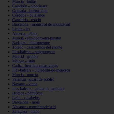
Murcia - bullas
Castellón - albocàsser
Granada - huétor-tájar
Córdoba - bujalance
Cantabria - reocín
Barcelona - monistrol-de-montserrat
Lleida - les
Almería - albox
Murcia - san-pedro-del-pinatar
Badajoz - alburquerque
Toledo - casarrubios-del-monte
Illes-balears - puigpunyent
Madrid - griñón
Málaga - istán
Cádiz - benalup-casas-viejas
Illes-balears - ciutadella-de-menorca
Murcia - murcia
Valencia - quart-de-poblet
Navarra - viana
Illes-balears - palma-de-mallorca
Huesca - panticosa
León - cacabelos
Barcelona - moià
Alicante - monforte-del-cid
Zaragoza - utebo