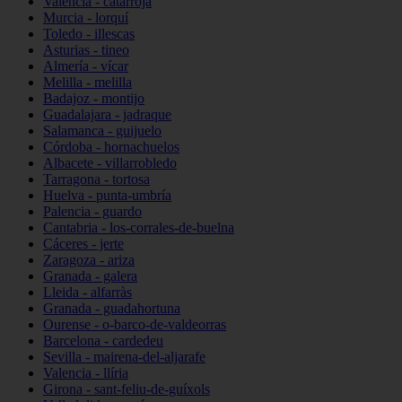
Valencia - catarroja
Murcia - lorquí
Toledo - illescas
Asturias - tineo
Almería - vícar
Melilla - melilla
Badajoz - montijo
Guadalajara - jadraque
Salamanca - guijuelo
Córdoba - hornachuelos
Albacete - villarrobledo
Tarragona - tortosa
Huelva - punta-umbría
Palencia - guardo
Cantabria - los-corrales-de-buelna
Cáceres - jerte
Zaragoza - ariza
Granada - galera
Lleida - alfarràs
Granada - guadahortuna
Ourense - o-barco-de-valdeorras
Barcelona - cardedeu
Sevilla - mairena-del-aljarafe
Valencia - llíria
Girona - sant-feliu-de-guíxols