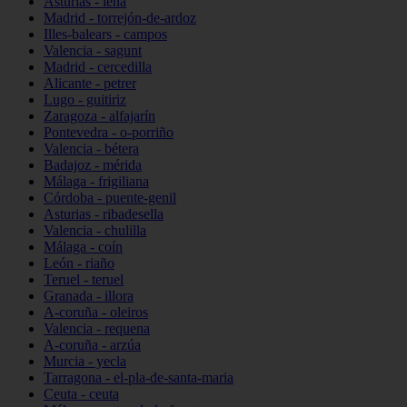
Asturias - lena
Madrid - torrejón-de-ardoz
Illes-balears - campos
Valencia - sagunt
Madrid - cercedilla
Alicante - petrer
Lugo - guitiriz
Zaragoza - alfajarín
Pontevedra - o-porriño
Valencia - bétera
Badajoz - mérida
Málaga - frigiliana
Córdoba - puente-genil
Asturias - ribadesella
Valencia - chulilla
Málaga - coín
León - riaño
Teruel - teruel
Granada - illora
A-coruña - oleiros
Valencia - requena
A-coruña - arzúa
Murcia - yecla
Tarragona - el-pla-de-santa-maria
Ceuta - ceuta