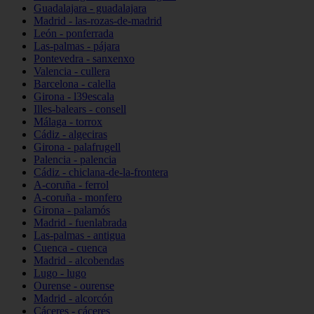
Guadalajara - guadalajara
Madrid - las-rozas-de-madrid
León - ponferrada
Las-palmas - pájara
Pontevedra - sanxenxo
Valencia - cullera
Barcelona - calella
Girona - l39escala
Illes-balears - consell
Málaga - torrox
Cádiz - algeciras
Girona - palafrugell
Palencia - palencia
Cádiz - chiclana-de-la-frontera
A-coruña - ferrol
A-coruña - monfero
Girona - palamós
Madrid - fuenlabrada
Las-palmas - antigua
Cuenca - cuenca
Madrid - alcobendas
Lugo - lugo
Ourense - ourense
Madrid - alcorcón
Cáceres - cáceres