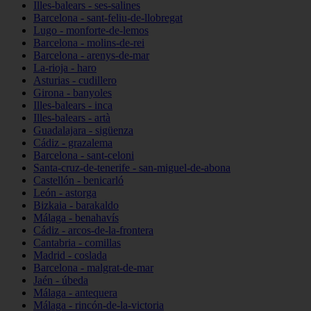
Illes-balears - ses-salines
Barcelona - sant-feliu-de-llobregat
Lugo - monforte-de-lemos
Barcelona - molins-de-rei
Barcelona - arenys-de-mar
La-rioja - haro
Asturias - cudillero
Girona - banyoles
Illes-balears - inca
Illes-balears - artà
Guadalajara - sigüenza
Cádiz - grazalema
Barcelona - sant-celoni
Santa-cruz-de-tenerife - san-miguel-de-abona
Castellón - benicarló
León - astorga
Bizkaia - barakaldo
Málaga - benahavís
Cádiz - arcos-de-la-frontera
Cantabria - comillas
Madrid - coslada
Barcelona - malgrat-de-mar
Jaén - úbeda
Málaga - antequera
Málaga - rincón-de-la-victoria