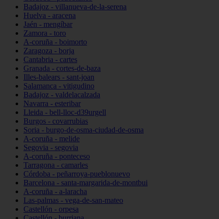
Badajoz - villanueva-de-la-serena
Huelva - aracena
Jaén - mengíbar
Zamora - toro
A-coruña - boimorto
Zaragoza - borja
Cantabria - cartes
Granada - cortes-de-baza
Illes-balears - sant-joan
Salamanca - vitigudino
Badajoz - valdelacalzada
Navarra - esteribar
Lleida - bell-lloc-d39urgell
Burgos - covarrubias
Soria - burgo-de-osma-ciudad-de-osma
A-coruña - melide
Segovia - segovia
A-coruña - ponteceso
Tarragona - camarles
Córdoba - peñarroya-pueblonuevo
Barcelona - santa-margarida-de-montbui
A-coruña - a-laracha
Las-palmas - vega-de-san-mateo
Castellón - orpesa
Castellón - burriana