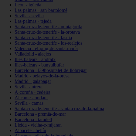
León - igüeña
Las-palmas - san-bartolomé
Sevilla - sevilla
Las-palmas - tejeda
Santa-cruz-de-tenerife - puntagorda
Santa-cruz-de-tenerife - la-orotava
Santa-cruz-de-tenerife - fasnia
Santa-cruz-de-tenerife - los-realejos
Valencia - el-puig-de-santa-maría
Valladolid - alaejos
Illes-balears - andratx
Illes-balears - banyalbufar
Barcelona - l39hospitalet-de-llobregat
Madrid - pelayos-de-la-presa
Madrid - galapagar
Sevilla - utrera
A-coruña - cedeira
Alicante - ondara
Sevilla - camas
Santa-cruz-de-tenerife - santa-cruz-de-la-palma
Barcelona - premià-de-mar
Barcelona - taradell
Lleida - vielha-e-mijaran
Albacete - hellín
Alicante - pilar-de-la-horadada