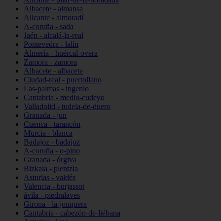
Albacete - almansa
Alicante - almoradí
A-coruña - sada
Jaén - alcalá-la-real
Pontevedra - lalín
Almería - huércal-overa
Zamora - zamora
Albacete - albacete
Ciudad-real - puertollano
Las-palmas - ingenio
Cantabria - medio-cudeyo
Valladolid - tudela-de-duero
Granada - jun
Cuenca - tarancón
Murcia - blanca
Badajoz - badajoz
A-coruña - o-pino
Granada - órgiva
Bizkaia - plentzia
Asturias - valdés
Valencia - burjassot
ávila - piedralaves
Girona - la-jonquera
Cantabria - cabezón-de-liébana