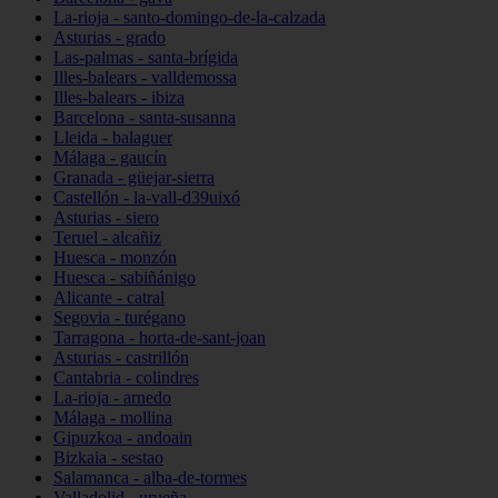
La-rioja - santo-domingo-de-la-calzada
Asturias - grado
Las-palmas - santa-brígida
Illes-balears - valldemossa
Illes-balears - ibiza
Barcelona - santa-susanna
Lleida - balaguer
Málaga - gaucín
Granada - güejar-sierra
Castellón - la-vall-d39uixó
Asturias - siero
Teruel - alcañiz
Huesca - monzón
Huesca - sabiñánigo
Alicante - catral
Segovia - turégano
Tarragona - horta-de-sant-joan
Asturias - castrillón
Cantabria - colindres
La-rioja - arnedo
Málaga - mollina
Gipuzkoa - andoain
Bizkaia - sestao
Salamanca - alba-de-tormes
Valladolid - urueña