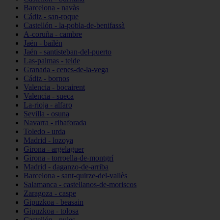
Barcelona - navàs
Cádiz - san-roque
Castellón - la-pobla-de-benifassà
A-coruña - cambre
Jaén - bailén
Jaén - santisteban-del-puerto
Las-palmas - telde
Granada - cenes-de-la-vega
Cádiz - bornos
Valencia - bocairent
Valencia - sueca
La-rioja - alfaro
Sevilla - osuna
Navarra - ribaforada
Toledo - urda
Madrid - lozoya
Girona - argelaguer
Girona - torroella-de-montgrí
Madrid - daganzo-de-arriba
Barcelona - sant-quirze-del-vallès
Salamanca - castellanos-de-moriscos
Zaragoza - caspe
Gipuzkoa - beasain
Gipuzkoa - tolosa
Castellón - nules