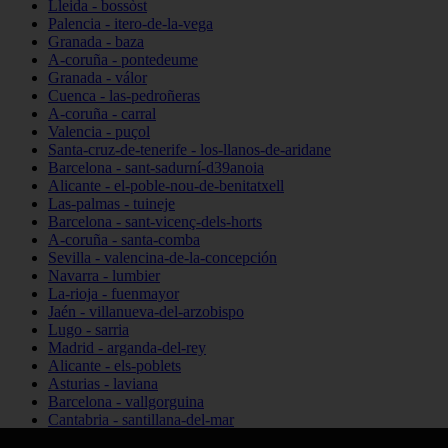
Lleida - bossòst
Palencia - itero-de-la-vega
Granada - baza
A-coruña - pontedeume
Granada - válor
Cuenca - las-pedroñeras
A-coruña - carral
Valencia - puçol
Santa-cruz-de-tenerife - los-llanos-de-aridane
Barcelona - sant-sadurní-d39anoia
Alicante - el-poble-nou-de-benitatxell
Las-palmas - tuineje
Barcelona - sant-vicenç-dels-horts
A-coruña - santa-comba
Sevilla - valencina-de-la-concepción
Navarra - lumbier
La-rioja - fuenmayor
Jaén - villanueva-del-arzobispo
Lugo - sarria
Madrid - arganda-del-rey
Alicante - els-poblets
Asturias - laviana
Barcelona - vallgorguina
Cantabria - santillana-del-mar
Zamora - santa-maría-de-la-vega