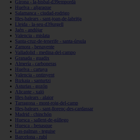
Girona - la-bisbal-d39empordà
Huelva - aljaraque
Salamanca - ciudad-rodrigo
Illes-balears - sant-joan-de-labritja
Lleida - la-seu-d39urgell
Jaén - andújar
Valencia - mislata
Santa-cruz-de-tenerife - santa-úrsula
Zamora - benavente
Valladolid - medina-del-campo
Granada - guadix
Almería - carboneras
Huelva - cartaya
Valencia - ontinyent
Bizkaia - santurtzi
Asturias - gozón
Alicante - xaló
Illes-balears - alaior
Tarragona - mont-roig-del-camp
Illes-balears - sant-llorenç-des-cardassar
Madrid - chinchón
Huesca - sallent-de-gállego
Huesca - benasque
Las-palmas - teguise
Barcelona - rubí