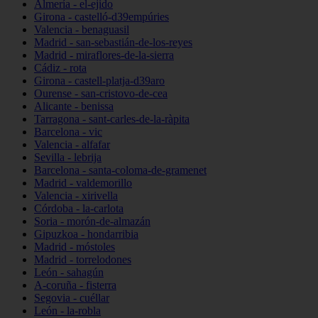
Almería - el-ejido
Girona - castelló-d39empúries
Valencia - benaguasil
Madrid - san-sebastián-de-los-reyes
Madrid - miraflores-de-la-sierra
Cádiz - rota
Girona - castell-platja-d39aro
Ourense - san-cristovo-de-cea
Alicante - benissa
Tarragona - sant-carles-de-la-ràpita
Barcelona - vic
Valencia - alfafar
Sevilla - lebrija
Barcelona - santa-coloma-de-gramenet
Madrid - valdemorillo
Valencia - xirivella
Córdoba - la-carlota
Soria - morón-de-almazán
Gipuzkoa - hondarribia
Madrid - móstoles
Madrid - torrelodones
León - sahagún
A-coruña - fisterra
Segovia - cuéllar
León - la-robla