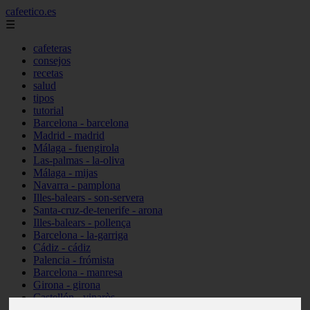
cafeetico.es
☰
cafeteras
consejos
recetas
salud
tipos
tutorial
Barcelona - barcelona
Madrid - madrid
Málaga - fuengirola
Las-palmas - la-oliva
Málaga - mijas
Navarra - pamplona
Illes-balears - son-servera
Santa-cruz-de-tenerife - arona
Illes-balears - pollença
Barcelona - la-garriga
Cádiz - cádiz
Palencia - frómista
Barcelona - manresa
Girona - girona
Castellón - vinaròs
Illes-balears - capdepera