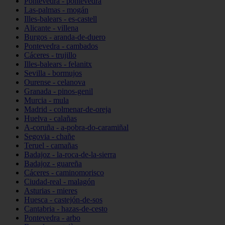
Pontevedra - pontevedra
Las-palmas - mogán
Illes-balears - es-castell
Alicante - villena
Burgos - aranda-de-duero
Pontevedra - cambados
Cáceres - trujillo
Illes-balears - felanitx
Sevilla - bormujos
Ourense - celanova
Granada - pinos-genil
Murcia - mula
Madrid - colmenar-de-oreja
Huelva - calañas
A-coruña - a-pobra-do-caramiñal
Segovia - chañe
Teruel - camañas
Badajoz - la-roca-de-la-sierra
Badajoz - guareña
Cáceres - caminomorisco
Ciudad-real - malagón
Asturias - mieres
Huesca - castejón-de-sos
Cantabria - hazas-de-cesto
Pontevedra - arbo