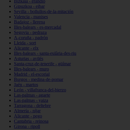
Bizkaia - erandio
Gipuzkoa - eibar
Sevilla - bollullos-de-la-mitación
Valencia - manises
Badajoz - llerena
Illes-balears - es-mercadal
Segovia - pedraza
A-coruña - padrón
Lleida - sort
Alicante - elx
Illes-balears - santa-eulària-des-riu
Asturias - avilés
Santa-cruz-de-tenerife - güímar
Illes-balears - muro
Madrid - el-escorial
Burgos - medina-de-pomar
Jaén - martos
León - villafranca-del-bierzo
Las-palmas - agaete
Las-palmas - yaiza
Tarragona - deltebre
Almería - níjar
Alicante - pego
Cantabria - reinosa
Girona - ripoll