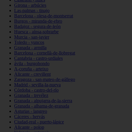
Girona - arbúcies
Las-palmas - tinajo
Barcelona - olesa-de-montserrat
Burgos - miranda-de-ebro
Badajoz - segura-de-león
Huesca - aínsa-sobrarbe
Murcia - san-javier
Toledo - yuncos
Granada - armilla
Barcelona - cornellà-de-llobregat
Cantabria - castro-urdiales
ávila - burgohondo
A-coruña - arteixo
Alicante - crevillent
Zaragoza - san-mateo-de-gállego
Madrid - sevilla-la-nueva
Córdoba - castro-del-río
Granada - trevélez
Granada - alpujarra-de-la-sierra
Granada - alhama-de-granada
Asturias - langreo
Cáceres - hervás
Ciudad-real - puerto-lápice
Alicante - polop