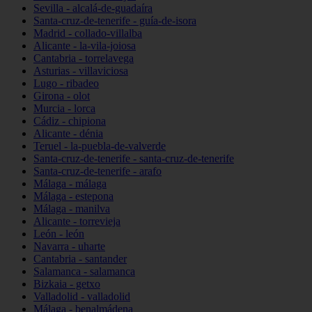
Sevilla - alcalá-de-guadaíra
Santa-cruz-de-tenerife - guía-de-isora
Madrid - collado-villalba
Alicante - la-vila-joiosa
Cantabria - torrelavega
Asturias - villaviciosa
Lugo - ribadeo
Girona - olot
Murcia - lorca
Cádiz - chipiona
Alicante - dénia
Teruel - la-puebla-de-valverde
Santa-cruz-de-tenerife - santa-cruz-de-tenerife
Santa-cruz-de-tenerife - arafo
Málaga - málaga
Málaga - estepona
Málaga - manilva
Alicante - torrevieja
León - león
Navarra - uharte
Cantabria - santander
Salamanca - salamanca
Bizkaia - getxo
Valladolid - valladolid
Málaga - benalmádena