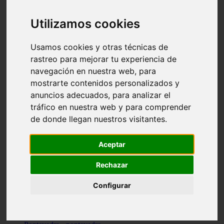
Valencia - valencia
Málaga - nerja
Utilizamos cookies
Girona - blanes
A-coruña - santiago-de-compostela
Málaga - marbella
Usamos cookies y otras técnicas de
Tarragona - tarragona
rastreo para mejorar tu experiencia de
Asturias - gijón
navegación en nuestra web, para
Girona - figueres
Alicante - santa-pola
mostrarte contenidos personalizados y
Madrid - leganés
anuncios adecuados, para analizar el
Almería - roquetas-de-mar
tráfico en nuestra web y para comprender
Girona - tossa-de-mar
Barcelona - sant-cugat-del-vallès
de donde llegan nuestros visitantes.
Alicante - l39alfàs-del-pi
Barcelona - vilanova-i-la-geltrú
Illes-balears - alcúdia
Aceptar
Castellón - peñíscola
Barcelona - mataró
Rechazar
ávila - ávila
Illes-balears - sant-antoni-de-portmany
Configurar
Illes-balears - sant-josep-de-sa-talaia
Tarragona - reus
Barcelona - badalona
Santa-cruz-de-tenerife - san-cristóbal-de-la-laguna