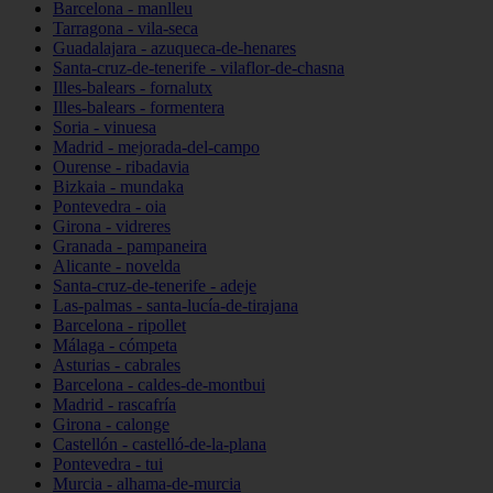
Barcelona - manlleu
Tarragona - vila-seca
Guadalajara - azuqueca-de-henares
Santa-cruz-de-tenerife - vilaflor-de-chasna
Illes-balears - fornalutx
Illes-balears - formentera
Soria - vinuesa
Madrid - mejorada-del-campo
Ourense - ribadavia
Bizkaia - mundaka
Pontevedra - oia
Girona - vidreres
Granada - pampaneira
Alicante - novelda
Santa-cruz-de-tenerife - adeje
Las-palmas - santa-lucía-de-tirajana
Barcelona - ripollet
Málaga - cómpeta
Asturias - cabrales
Barcelona - caldes-de-montbui
Madrid - rascafría
Girona - calonge
Castellón - castelló-de-la-plana
Pontevedra - tui
Murcia - alhama-de-murcia