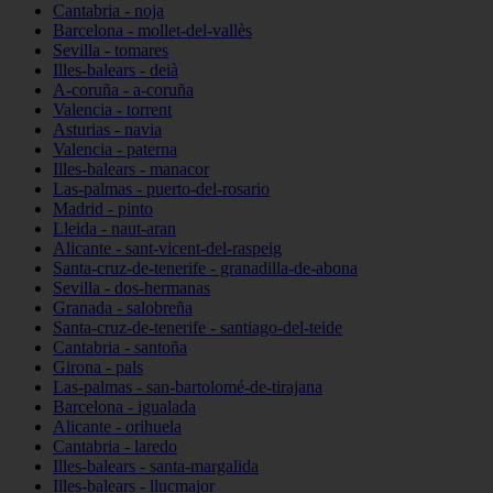
Cantabria - noja
Barcelona - mollet-del-vallès
Sevilla - tomares
Illes-balears - deià
A-coruña - a-coruña
Valencia - torrent
Asturias - navia
Valencia - paterna
Illes-balears - manacor
Las-palmas - puerto-del-rosario
Madrid - pinto
Lleida - naut-aran
Alicante - sant-vicent-del-raspeig
Santa-cruz-de-tenerife - granadilla-de-abona
Sevilla - dos-hermanas
Granada - salobreña
Santa-cruz-de-tenerife - santiago-del-teide
Cantabria - santoña
Girona - pals
Las-palmas - san-bartolomé-de-tirajana
Barcelona - igualada
Alicante - orihuela
Cantabria - laredo
Illes-balears - santa-margalida
Illes-balears - llucmajor