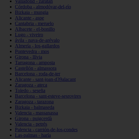
Valladolid - zaratán
Córdoba - almodóvar-del-río
Bizkaia - mungia
Alicante - aspe
Cantabria - meruelo
Albacete - el-bonillo
Lugo - viveiro
ávila - nava-de-arévalo
Almería - los-gallardos
Pontevedra - mos
Girona - llívia
Tarragona - amposta
Castellón - almassora
Barcelona - roda-de-ter
Alicante - sant-joan-d39alacant
Zaragoza - ateca
Toledo - seseña
Barcelona - sant-esteve-sesrovires
Zaragoza - tarazona
Bizkaia - balmaseda
Valencia - massanassa
Girona - puigcerdà
Valencia - petrés
Palencia - carrión-de-los-condes
Las-palmas - haría