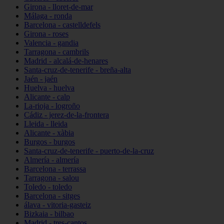
Girona - lloret-de-mar
Málaga - ronda
Barcelona - castelldefels
Girona - roses
Valencia - gandia
Tarragona - cambrils
Madrid - alcalá-de-henares
Santa-cruz-de-tenerife - breña-alta
Jaén - jaén
Huelva - huelva
Alicante - calp
La-rioja - logroño
Cádiz - jerez-de-la-frontera
Lleida - lleida
Alicante - xàbia
Burgos - burgos
Santa-cruz-de-tenerife - puerto-de-la-cruz
Almería - almería
Barcelona - terrassa
Tarragona - salou
Toledo - toledo
Barcelona - sitges
álava - vitoria-gasteiz
Bizkaia - bilbao
Madrid - tres-cantos