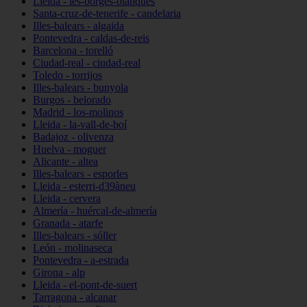
Lleida - les-borges-blanques
Santa-cruz-de-tenerife - candelaria
Illes-balears - algaida
Pontevedra - caldas-de-reis
Barcelona - torelló
Ciudad-real - ciudad-real
Toledo - torrijos
Illes-balears - bunyola
Burgos - belorado
Madrid - los-molinos
Lleida - la-vall-de-boí
Badajoz - olivenza
Huelva - moguer
Alicante - altea
Illes-balears - esporles
Lleida - esterri-d39àneu
Lleida - cervera
Almería - huércal-de-almería
Granada - atarfe
Illes-balears - sóller
León - molinaseca
Pontevedra - a-estrada
Girona - alp
Lleida - el-pont-de-suert
Tarragona - alcanar