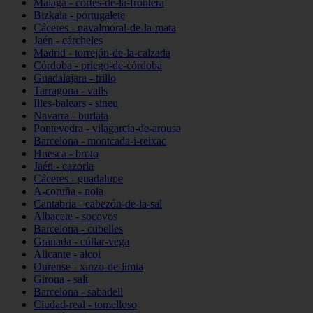
Málaga - cortes-de-la-frontera
Bizkaia - portugalete
Cáceres - navalmoral-de-la-mata
Jaén - cárcheles
Madrid - torrejón-de-la-calzada
Córdoba - priego-de-córdoba
Guadalajara - trillo
Tarragona - valls
Illes-balears - sineu
Navarra - burlata
Pontevedra - vilagarcía-de-arousa
Barcelona - montcada-i-reixac
Huesca - broto
Jaén - cazorla
Cáceres - guadalupe
A-coruña - noia
Cantabria - cabezón-de-la-sal
Albacete - socovos
Barcelona - cubelles
Granada - cúllar-vega
Alicante - alcoi
Ourense - xinzo-de-limia
Girona - salt
Barcelona - sabadell
Ciudad-real - tomelloso