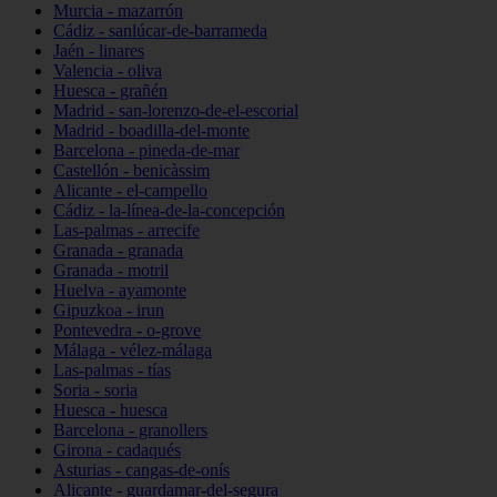
Murcia - mazarrón
Cádiz - sanlúcar-de-barrameda
Jaén - linares
Valencia - oliva
Huesca - grañén
Madrid - san-lorenzo-de-el-escorial
Madrid - boadilla-del-monte
Barcelona - pineda-de-mar
Castellón - benicàssim
Alicante - el-campello
Cádiz - la-línea-de-la-concepción
Las-palmas - arrecife
Granada - granada
Granada - motril
Huelva - ayamonte
Gipuzkoa - irun
Pontevedra - o-grove
Málaga - vélez-málaga
Las-palmas - tías
Soria - soria
Huesca - huesca
Barcelona - granollers
Girona - cadaqués
Asturias - cangas-de-onís
Alicante - guardamar-del-segura