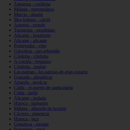
Zaragoza - cariñena
Málaga - torremolinos
Murcia - abarán
Illes-balears - calvià
Asturias - oviedo
Tarragona - montblanc
Alicante - benidorm
Alicante - alicante
Pontevedra - vigo
Gipuzkoa - san-sebastián
Córdoba - córdoba
A-coruña - betanzos
Córdoba - iznájar
Las-palmas - las-palmas-de-gran-canaria
Granada - almuñécar
Almería - mojácar
Cádiz - el-puerto-de-santa-maría
Cádiz - tarifa
Alicante - teulada
Huesca - barbastro
Málaga - alhaurín-de-la-torre
Cáceres - plasencia
Huesca - jaca
Gipuzkoa - zarautz
Barcelona - gavà