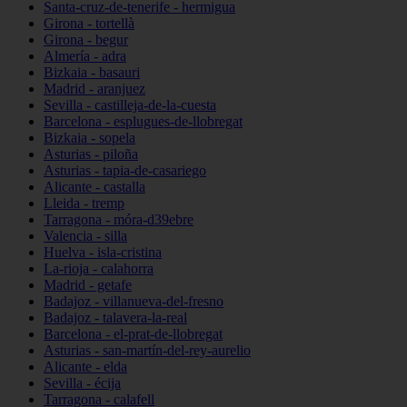
Santa-cruz-de-tenerife - hermigua
Girona - tortellà
Girona - begur
Almería - adra
Bizkaia - basauri
Madrid - aranjuez
Sevilla - castilleja-de-la-cuesta
Barcelona - esplugues-de-llobregat
Bizkaia - sopela
Asturias - piloña
Asturias - tapia-de-casariego
Alicante - castalla
Lleida - tremp
Tarragona - móra-d39ebre
Valencia - silla
Huelva - isla-cristina
La-rioja - calahorra
Madrid - getafe
Badajoz - villanueva-del-fresno
Badajoz - talavera-la-real
Barcelona - el-prat-de-llobregat
Asturias - san-martín-del-rey-aurelio
Alicante - elda
Sevilla - écija
Tarragona - calafell