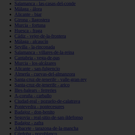
Salamanca - las-casas-del-conde
Málaga - álora
Alicante - biar
Girona - llagostera
Murcia - fortuna
Huesca - fraga
Cádiz - vejer-de-la-frontera
Málaga - alcaucín
Sevilla - la-rinconada
Salamanca - villares-de-la-reina
Cantabria - vega-de-pas
Murcia - los-alcázares
Alicante - san-fulgencio
Almería - cuevas-del-almanzora
Santa-cruz-de-tenerife - valle-gran-rey
Santa-cruz-de-tenerife - arico
Illes-balears - ferreries
A-coruña - carballo
Ciudad-real - pozuelo-de-calatrava
Pontevedra - pontecesures
Badajoz - don-benito
Segovia - real-sitio-de-san-ildefonso
Badajoz - zafra
Albacete - tarazona-de-la-mancha
Córdoba - pozoblanco