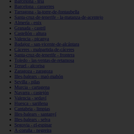
Barcelona - teià
Barcelona - casserres
Tarragona - la-torre-de-fontaubella
Santa-cruz-de-tenerife - la-matanza-de-acentejo
Almería - enix
Granada - castril
Castellón - altura
Valencia - picanya
Badajoz - san-vicente-de-alcántara
Cáceres - malpartida-de-cáceres
Santa-cruz-de-tenerife - frontera
Toledo - las-ventas-de-retamosa
Teruel - alcorisa
Zaragoza - zaragoza
Illes-balears - maó-mahón
Sevilla - pilas
Murcia - cartagena
Navarra - castejón
Valencia - sedaví
Huesca - sariñena
Cantabria - limpias
Illes-balears - santanyí
Illes-balears - selva
Segovia - el-espinar
A-coruña - negreira