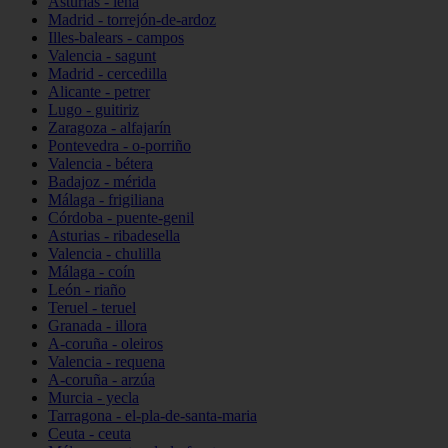
Asturias - lena
Madrid - torrejón-de-ardoz
Illes-balears - campos
Valencia - sagunt
Madrid - cercedilla
Alicante - petrer
Lugo - guitiriz
Zaragoza - alfajarín
Pontevedra - o-porriño
Valencia - bétera
Badajoz - mérida
Málaga - frigiliana
Córdoba - puente-genil
Asturias - ribadesella
Valencia - chulilla
Málaga - coín
León - riaño
Teruel - teruel
Granada - illora
A-coruña - oleiros
Valencia - requena
A-coruña - arzúa
Murcia - yecla
Tarragona - el-pla-de-santa-maria
Ceuta - ceuta