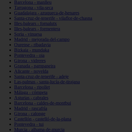
Barcelona - manlleu
Tarragona - vila-seca
Guadalajara - azuqueca-de-henares
Santa-cruz-de-tenerife - vilaflor-de-chasna
Illes-balears - fornalutx
Illes-balears - formentera
Soria - vinuesa
Madrid - mejorada-del-campo
Ourense - ribadavia
Bizkaia - mundaka
Pontevedra - oia
Girona - vidreres
Granada - pampaneira
Alicante - novelda
Santa-cruz-de-tenerife - adeje
Las-palmas - santa-lucía-de-tirajana
Barcelona - ripollet
Málaga - cómpeta
Asturias - cabrales
Barcelona - caldes-de-montbui
Madrid - rascafría
Girona - calonge
Castellón - castelló-de-la-plana
Pontevedra - tui
Murcia - alhama-de-murcia