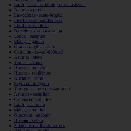
La-rioja - santo-domingo-de-la-calzada
Asturias - grado
Las-palmas - santa-brígida
Illes-balears - valldemossa
Illes-balears - ibiza
Barcelona - santa-susanna
Lleida - balaguer
Málaga - gaucín
Granada - güejar-sierra
Castellón - la-vall-d39uixó
Asturias - siero
Teruel - alcañiz
Huesca - monzón
Huesca - sabiñánigo
Alicante - catral
Segovia - turégano
Tarragona - horta-de-sant-joan
Asturias - castrillón
Cantabria - colindres
La-rioja - arnedo
Málaga - mollina
Gipuzkoa - andoain
Bizkaia - sestao
Salamanca - alba-de-tormes
Valladolid - urueña