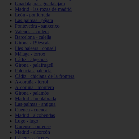
Guadalajara - guadalajara
Madrid - las-rozas-de-madrid
León - ponferrada
Las-palmas - pájara
Pontevedra - sanxenxo
Valencia - cullera
Barcelona - calella
Girona - l39escala
Illes-balears - consell
Málaga - torrox
Cádiz - algeciras
Girona - palafrugell
Palencia - palencia
Cádiz - chiclana-de-la-frontera
A-coruña - ferrol
A-coruña - monfero
Girona - palamós
Madrid - fuenlabrada
Las-palmas - antigua
Cuenca - cuenca
Madrid - alcobendas
Lugo - lugo
Ourense - ourense
Madrid - alcorcón
Cáceres - cáceres