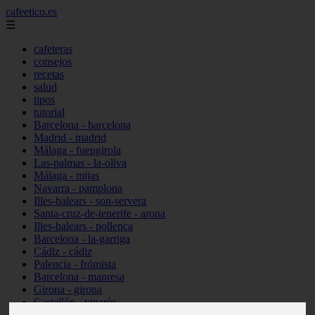
cafeetico.es
☰
cafeteras
consejos
recetas
salud
tipos
tutorial
Barcelona - barcelona
Madrid - madrid
Málaga - fuengirola
Las-palmas - la-oliva
Málaga - mijas
Navarra - pamplona
Illes-balears - son-servera
Santa-cruz-de-tenerife - arona
Illes-balears - pollença
Barcelona - la-garriga
Cádiz - cádiz
Palencia - frómista
Barcelona - manresa
Girona - girona
Castellón - vinaròs
Illes-balears - capdepera