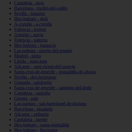
Cantabria - noja
Barcelona - mollet-del-vallès
Sevilla - tomares
Illes-balears - deià
A-coruña - a-coruña
Valencia - torrent
Asturias - navia
Valencia - paterna
Illes-balears - manacor
Las-palmas - puerto-del-rosario
Madrid - pinto
Lleida - naut-aran
Alicante - sant-vicent-del-raspeig
Santa-cruz-de-tenerife - granadilla-de-abona
Sevilla - dos-hermanas
Granada - salobreña
Santa-cruz-de-tenerife - santiago-del-teide
Cantabria - santoña
Girona - pals
Las-palmas - san-bartolomé-de-tirajana
Barcelona - igualada
Alicante - orihuela
Cantabria - laredo
Illes-balears - santa-margalida
Illes-balears - llucmajor