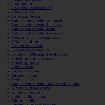
León - igüeña
Las-palmas - san-bartolomé
Sevilla - sevilla
Las-palmas - tejeda
Santa-cruz-de-tenerife - puntagorda
Santa-cruz-de-tenerife - la-orotava
Santa-cruz-de-tenerife - fasnia
Santa-cruz-de-tenerife - los-realejos
Valencia - el-puig-de-santa-maría
Valladolid - alaejos
Illes-balears - andratx
Illes-balears - banyalbufar
Barcelona - l39hospitalet-de-llobregat
Madrid - pelayos-de-la-presa
Madrid - galapagar
Sevilla - utrera
A-coruña - cedeira
Alicante - ondara
Sevilla - camas
Santa-cruz-de-tenerife - santa-cruz-de-la-palma
Barcelona - premià-de-mar
Barcelona - taradell
Lleida - vielha-e-mijaran
Albacete - hellín
Alicante - pilar-de-la-horadada