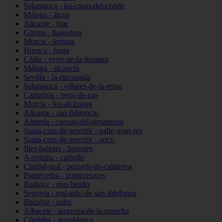
Salamanca - las-casas-del-conde
Málaga - álora
Alicante - biar
Girona - llagostera
Murcia - fortuna
Huesca - fraga
Cádiz - vejer-de-la-frontera
Málaga - alcaucín
Sevilla - la-rinconada
Salamanca - villares-de-la-reina
Cantabria - vega-de-pas
Murcia - los-alcázares
Alicante - san-fulgencio
Almería - cuevas-del-almanzora
Santa-cruz-de-tenerife - valle-gran-rey
Santa-cruz-de-tenerife - arico
Illes-balears - ferreries
A-coruña - carballo
Ciudad-real - pozuelo-de-calatrava
Pontevedra - pontecesures
Badajoz - don-benito
Segovia - real-sitio-de-san-ildefonso
Badajoz - zafra
Albacete - tarazona-de-la-mancha
Córdoba - pozoblanco