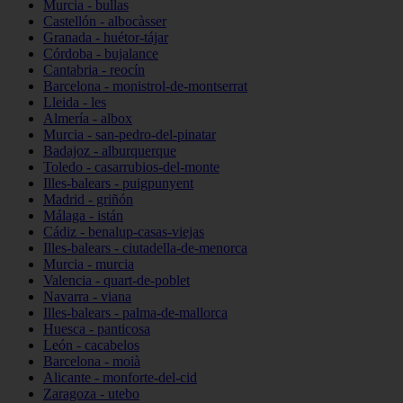
Murcia - bullas
Castellón - albocàsser
Granada - huétor-tájar
Córdoba - bujalance
Cantabria - reocín
Barcelona - monistrol-de-montserrat
Lleida - les
Almería - albox
Murcia - san-pedro-del-pinatar
Badajoz - alburquerque
Toledo - casarrubios-del-monte
Illes-balears - puigpunyent
Madrid - griñón
Málaga - istán
Cádiz - benalup-casas-viejas
Illes-balears - ciutadella-de-menorca
Murcia - murcia
Valencia - quart-de-poblet
Navarra - viana
Illes-balears - palma-de-mallorca
Huesca - panticosa
León - cacabelos
Barcelona - moià
Alicante - monforte-del-cid
Zaragoza - utebo