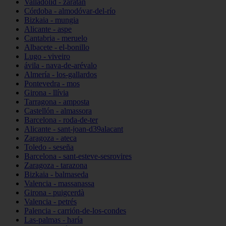
Valladolid - zaratán
Córdoba - almodóvar-del-río
Bizkaia - mungia
Alicante - aspe
Cantabria - meruelo
Albacete - el-bonillo
Lugo - viveiro
ávila - nava-de-arévalo
Almería - los-gallardos
Pontevedra - mos
Girona - llívia
Tarragona - amposta
Castellón - almassora
Barcelona - roda-de-ter
Alicante - sant-joan-d39alacant
Zaragoza - ateca
Toledo - seseña
Barcelona - sant-esteve-sesrovires
Zaragoza - tarazona
Bizkaia - balmaseda
Valencia - massanassa
Girona - puigcerdà
Valencia - petrés
Palencia - carrión-de-los-condes
Las-palmas - haría