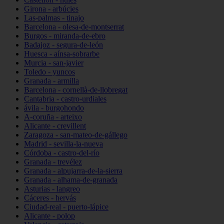
Girona - arbúcies
Las-palmas - tinajo
Barcelona - olesa-de-montserrat
Burgos - miranda-de-ebro
Badajoz - segura-de-león
Huesca - aínsa-sobrarbe
Murcia - san-javier
Toledo - yuncos
Granada - armilla
Barcelona - cornellà-de-llobregat
Cantabria - castro-urdiales
ávila - burgohondo
A-coruña - arteixo
Alicante - crevillent
Zaragoza - san-mateo-de-gállego
Madrid - sevilla-la-nueva
Córdoba - castro-del-río
Granada - trevélez
Granada - alpujarra-de-la-sierra
Granada - alhama-de-granada
Asturias - langreo
Cáceres - hervás
Ciudad-real - puerto-lápice
Alicante - polop