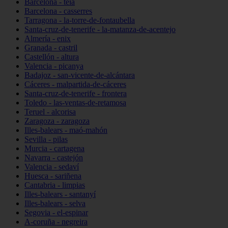
Barcelona - teià
Barcelona - casserres
Tarragona - la-torre-de-fontaubella
Santa-cruz-de-tenerife - la-matanza-de-acentejo
Almería - enix
Granada - castril
Castellón - altura
Valencia - picanya
Badajoz - san-vicente-de-alcántara
Cáceres - malpartida-de-cáceres
Santa-cruz-de-tenerife - frontera
Toledo - las-ventas-de-retamosa
Teruel - alcorisa
Zaragoza - zaragoza
Illes-balears - maó-mahón
Sevilla - pilas
Murcia - cartagena
Navarra - castejón
Valencia - sedaví
Huesca - sariñena
Cantabria - limpias
Illes-balears - santanyí
Illes-balears - selva
Segovia - el-espinar
A-coruña - negreira