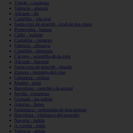
Toledo - cazalegas
Valencia - alaquàs
Alicante - ibi
Castellón - vila-real
Santa-cruz-de-tenerife - icod-de-los-vinos
Pontevedra - baiona
Cádiz - barbate
Cantabria - camargo
Valencia - alboraya
Castellón - almenara
Cáceres - jarandilla-de-la-vera
Alicante - finestrat
Santa-cruz-de-tenerife - tijarafe
Zamora - moraleja-del-vino
Gipuzkoa - ordizia
Madrid - parla
Barcelona - castellet-i-la-gornal
Sevilla - espartinas
Granada - las-gabias
Asturias - llanes
Salamanca - peñaranda-de-bracamonte
Barcelona - vilafranca-del-penedès
Navarra - tudela
A-coruña - miño
Valencia - aldaia