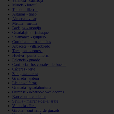
Valencia - catarroja
Murcia - lorquí
Toledo - illescas
Asturias - tineo
Almería - vícar
Melilla - melilla
Badajoz - montijo
Guadalajara - jadraque
Salamanca - guijuelo
Córdoba - hornachuelos
Albacete - villarrobledo
Tarragona - tortosa
Huelva - punta-umbría
Palencia - guardo
Cantabria - los-corrales-de-buelna
Cáceres - jerte
Zaragoza - ariza
Granada - galera
Lleida - alfarràs
Granada - guadahortuna
Ourense - o-barco-de-valdeorras
Barcelona - cardedeu
Sevilla - mairena-del-aljarafe
Valencia - llíria
Girona - sant-feliu-de-guíxols