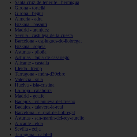
Santa-cruz-de-tenerife - hermigua
Girona - tortellà
Girona - begur
Almería - adra
Bizkaia - basauri
Madrid - aranjuez
Sevilla - castilleja-de-la-cuesta
Barcelona - esplugues-de-llobregat
Bizkaia - sopela
Asturias - piloña
Asturias - tapia-de-casariego
Alicante - castalla
Lleida - tremp
Tarragona - móra-d39ebre
Valencia - silla
Huelva - isla-cristina
La-rioja - calahorra
Madrid - getafe
Badajoz - villanueva-del-fresno
Badajoz - talavera-la-real
Barcelona - el-prat-de-llobregat
Asturias - san-martín-del-rey-aurelio
Alicante - elda
Sevilla - écija
Tarragona - calafell