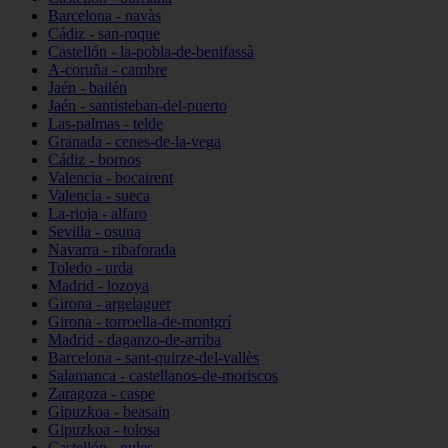
Barcelona - navàs
Cádiz - san-roque
Castellón - la-pobla-de-benifassà
A-coruña - cambre
Jaén - bailén
Jaén - santisteban-del-puerto
Las-palmas - telde
Granada - cenes-de-la-vega
Cádiz - bornos
Valencia - bocairent
Valencia - sueca
La-rioja - alfaro
Sevilla - osuna
Navarra - ribaforada
Toledo - urda
Madrid - lozoya
Girona - argelaguer
Girona - torroella-de-montgrí
Madrid - daganzo-de-arriba
Barcelona - sant-quirze-del-vallès
Salamanca - castellanos-de-moriscos
Zaragoza - caspe
Gipuzkoa - beasain
Gipuzkoa - tolosa
Castellón - nules