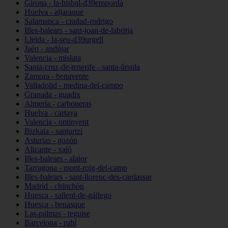
Girona - la-bisbal-d39empordà
Huelva - aljaraque
Salamanca - ciudad-rodrigo
Illes-balears - sant-joan-de-labritja
Lleida - la-seu-d39urgell
Jaén - andújar
Valencia - mislata
Santa-cruz-de-tenerife - santa-úrsula
Zamora - benavente
Valladolid - medina-del-campo
Granada - guadix
Almería - carboneras
Huelva - cartaya
Valencia - ontinyent
Bizkaia - santurtzi
Asturias - gozón
Alicante - xaló
Illes-balears - alaior
Tarragona - mont-roig-del-camp
Illes-balears - sant-llorenç-des-cardassar
Madrid - chinchón
Huesca - sallent-de-gállego
Huesca - benasque
Las-palmas - teguise
Barcelona - rubí