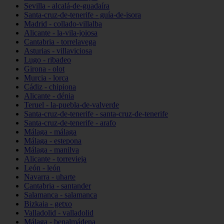
Sevilla - alcalá-de-guadaíra
Santa-cruz-de-tenerife - guía-de-isora
Madrid - collado-villalba
Alicante - la-vila-joiosa
Cantabria - torrelavega
Asturias - villaviciosa
Lugo - ribadeo
Girona - olot
Murcia - lorca
Cádiz - chipiona
Alicante - dénia
Teruel - la-puebla-de-valverde
Santa-cruz-de-tenerife - santa-cruz-de-tenerife
Santa-cruz-de-tenerife - arafo
Málaga - málaga
Málaga - estepona
Málaga - manilva
Alicante - torrevieja
León - león
Navarra - uharte
Cantabria - santander
Salamanca - salamanca
Bizkaia - getxo
Valladolid - valladolid
Málaga - benalmádena