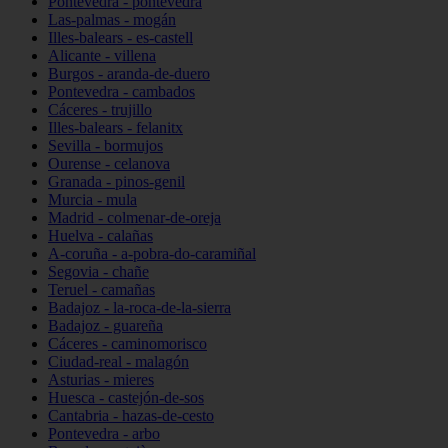
Pontevedra - pontevedra
Las-palmas - mogán
Illes-balears - es-castell
Alicante - villena
Burgos - aranda-de-duero
Pontevedra - cambados
Cáceres - trujillo
Illes-balears - felanitx
Sevilla - bormujos
Ourense - celanova
Granada - pinos-genil
Murcia - mula
Madrid - colmenar-de-oreja
Huelva - calañas
A-coruña - a-pobra-do-caramiñal
Segovia - chañe
Teruel - camañas
Badajoz - la-roca-de-la-sierra
Badajoz - guareña
Cáceres - caminomorisco
Ciudad-real - malagón
Asturias - mieres
Huesca - castejón-de-sos
Cantabria - hazas-de-cesto
Pontevedra - arbo