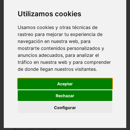
Valencia - valencia
Málaga - nerja
Utilizamos cookies
Girona - blanes
A-coruña - santiago-de-compostela
Málaga - marbella
Usamos cookies y otras técnicas de
Tarragona - tarragona
rastreo para mejorar tu experiencia de
Asturias - gijón
navegación en nuestra web, para
Girona - figueres
Alicante - santa-pola
mostrarte contenidos personalizados y
Madrid - leganés
anuncios adecuados, para analizar el
Almería - roquetas-de-mar
tráfico en nuestra web y para comprender
Girona - tossa-de-mar
Barcelona - sant-cugat-del-vallès
de donde llegan nuestros visitantes.
Alicante - l39alfàs-del-pi
Barcelona - vilanova-i-la-geltrú
Illes-balears - alcúdia
Aceptar
Castellón - peñíscola
Barcelona - mataró
Rechazar
ávila - ávila
Illes-balears - sant-antoni-de-portmany
Configurar
Illes-balears - sant-josep-de-sa-talaia
Tarragona - reus
Barcelona - badalona
Santa-cruz-de-tenerife - san-cristóbal-de-la-laguna