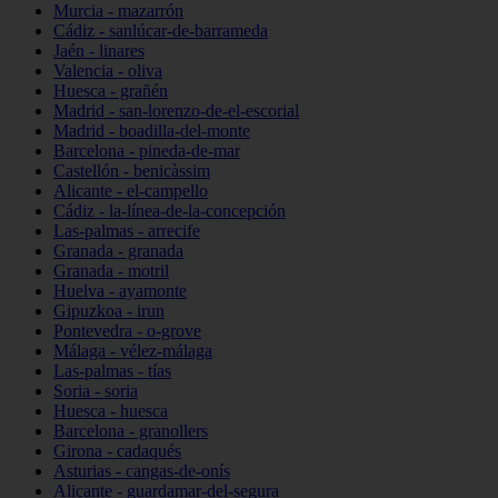
Murcia - mazarrón
Cádiz - sanlúcar-de-barrameda
Jaén - linares
Valencia - oliva
Huesca - grañén
Madrid - san-lorenzo-de-el-escorial
Madrid - boadilla-del-monte
Barcelona - pineda-de-mar
Castellón - benicàssim
Alicante - el-campello
Cádiz - la-línea-de-la-concepción
Las-palmas - arrecife
Granada - granada
Granada - motril
Huelva - ayamonte
Gipuzkoa - irun
Pontevedra - o-grove
Málaga - vélez-málaga
Las-palmas - tías
Soria - soria
Huesca - huesca
Barcelona - granollers
Girona - cadaqués
Asturias - cangas-de-onís
Alicante - guardamar-del-segura