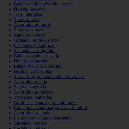
Badajoz - villanueva-de-la-serena
Huelva - aracena
Jaén - mengíbar
Zamora - toro
A-coruña - boimorto
Zaragoza - borja
Cantabria - cartes
Granada - cortes-de-baza
Illes-balears - sant-joan
Salamanca - vitigudino
Badajoz - valdelacalzada
Navarra - esteribar
Lleida - bell-lloc-d39urgell
Burgos - covarrubias
Soria - burgo-de-osma-ciudad-de-osma
A-coruña - melide
Segovia - segovia
A-coruña - ponteceso
Tarragona - camarles
Córdoba - peñarroya-pueblonuevo
Barcelona - santa-margarida-de-montbui
A-coruña - a-laracha
Las-palmas - vega-de-san-mateo
Castellón - orpesa
Castellón - burriana