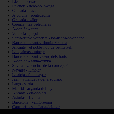
Lleida - bossòst
Palencia - itero-de-la-vega
Granada - baza
A-coruña - pontedeume
Granada - válor
Cuenca - las-pedroñeras
A-coruña - carral
Valencia - puçol
Santa-cruz-de-tenerife - los-llanos-de-aridane
Barcelona - sant-sadurní-d39anoia
Alicante - el-poble-nou-de-benitatxell
Las-palmas - tuineje
Barcelona - sant-vicenç-dels-horts
A-coruña - santa-comba
Sevilla - valencina-de-la-concepción
Navarra - lumbier
La-rioja - fuenmayor
Jaén - villanueva-del-arzobispo
Lugo - sarria
Madrid - arganda-del-rey
Alicante - els-poblets
Asturias - laviana
Barcelona - vallgorguina
Cantabria - santillana-del-mar
Zamora - santa-maría-de-la-vega