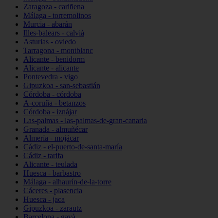
Zaragoza - cariñena
Málaga - torremolinos
Murcia - abarán
Illes-balears - calvià
Asturias - oviedo
Tarragona - montblanc
Alicante - benidorm
Alicante - alicante
Pontevedra - vigo
Gipuzkoa - san-sebastián
Córdoba - córdoba
A-coruña - betanzos
Córdoba - iznájar
Las-palmas - las-palmas-de-gran-canaria
Granada - almuñécar
Almería - mojácar
Cádiz - el-puerto-de-santa-maría
Cádiz - tarifa
Alicante - teulada
Huesca - barbastro
Málaga - alhaurín-de-la-torre
Cáceres - plasencia
Huesca - jaca
Gipuzkoa - zarautz
Barcelona - gavà