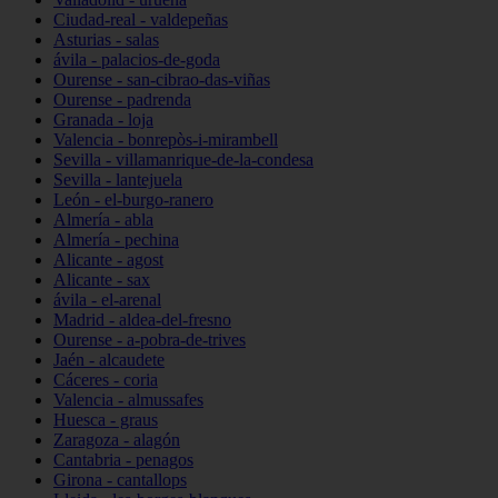
Ciudad-real - valdepeñas
Asturias - salas
ávila - palacios-de-goda
Ourense - san-cibrao-das-viñas
Ourense - padrenda
Granada - loja
Valencia - bonrepòs-i-mirambell
Sevilla - villamanrique-de-la-condesa
Sevilla - lantejuela
León - el-burgo-ranero
Almería - abla
Almería - pechina
Alicante - agost
Alicante - sax
ávila - el-arenal
Madrid - aldea-del-fresno
Ourense - a-pobra-de-trives
Jaén - alcaudete
Cáceres - coria
Valencia - almussafes
Huesca - graus
Zaragoza - alagón
Cantabria - penagos
Girona - cantallops