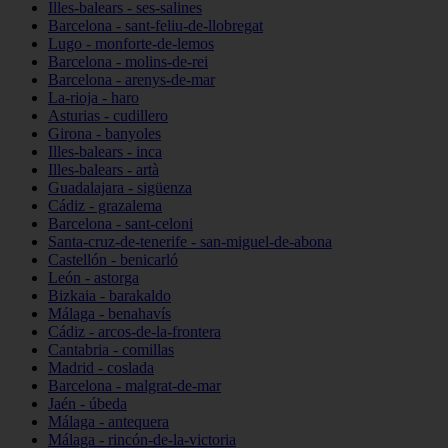
Illes-balears - ses-salines
Barcelona - sant-feliu-de-llobregat
Lugo - monforte-de-lemos
Barcelona - molins-de-rei
Barcelona - arenys-de-mar
La-rioja - haro
Asturias - cudillero
Girona - banyoles
Illes-balears - inca
Illes-balears - artà
Guadalajara - sigüenza
Cádiz - grazalema
Barcelona - sant-celoni
Santa-cruz-de-tenerife - san-miguel-de-abona
Castellón - benicarló
León - astorga
Bizkaia - barakaldo
Málaga - benahavís
Cádiz - arcos-de-la-frontera
Cantabria - comillas
Madrid - coslada
Barcelona - malgrat-de-mar
Jaén - úbeda
Málaga - antequera
Málaga - rincón-de-la-victoria