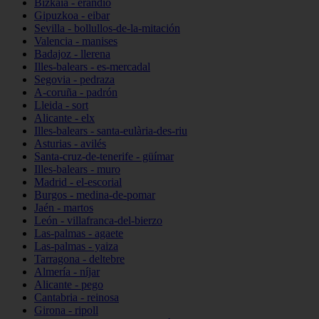
Bizkaia - erandio
Gipuzkoa - eibar
Sevilla - bollullos-de-la-mitación
Valencia - manises
Badajoz - llerena
Illes-balears - es-mercadal
Segovia - pedraza
A-coruña - padrón
Lleida - sort
Alicante - elx
Illes-balears - santa-eulària-des-riu
Asturias - avilés
Santa-cruz-de-tenerife - güímar
Illes-balears - muro
Madrid - el-escorial
Burgos - medina-de-pomar
Jaén - martos
León - villafranca-del-bierzo
Las-palmas - agaete
Las-palmas - yaiza
Tarragona - deltebre
Almería - níjar
Alicante - pego
Cantabria - reinosa
Girona - ripoll