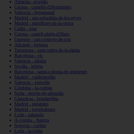
Almería - el-ejido
Girona - castelló-d39empúries
Valencia - benaguasil
Madrid - san-sebastián-de-los-reyes
Madrid - miraflores-de-la-sierra
Cádiz - rota
Girona - castell-platja-d39aro
Ourense - san-cristovo-de-cea
Alicante - benissa
Tarragona - sant-carles-de-la-ràpita
Barcelona - vic
Valencia - alfafar
Sevilla - lebrija
Barcelona - santa-coloma-de-gramenet
Madrid - valdemorillo
Valencia - xirivella
Córdoba - la-carlota
Soria - morón-de-almazán
Gipuzkoa - hondarribia
Madrid - móstoles
Madrid - torrelodones
León - sahagún
A-coruña - fisterra
Segovia - cuéllar
León - la-robla