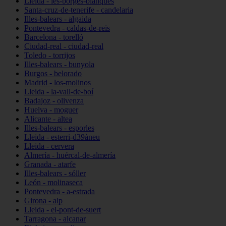
Lleida - les-borges-blanques
Santa-cruz-de-tenerife - candelaria
Illes-balears - algaida
Pontevedra - caldas-de-reis
Barcelona - torelló
Ciudad-real - ciudad-real
Toledo - torrijos
Illes-balears - bunyola
Burgos - belorado
Madrid - los-molinos
Lleida - la-vall-de-boí
Badajoz - olivenza
Huelva - moguer
Alicante - altea
Illes-balears - esporles
Lleida - esterri-d39àneu
Lleida - cervera
Almería - huércal-de-almería
Granada - atarfe
Illes-balears - sóller
León - molinaseca
Pontevedra - a-estrada
Girona - alp
Lleida - el-pont-de-suert
Tarragona - alcanar