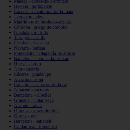
Málaga - cortes-de-la-frontera
Bizkaia - portugalete
Cáceres - navalmoral-de-la-mata
Jaén - cárcheles
Madrid - torrejón-de-la-calzada
Córdoba - priego-de-córdoba
Guadalajara - trillo
Tarragona - valls
Illes-balears - sineu
Navarra - burlata
Pontevedra - vilagarcía-de-arousa
Barcelona - montcada-i-reixac
Huesca - broto
Jaén - cazorla
Cáceres - guadalupe
A-coruña - noia
Cantabria - cabezón-de-la-sal
Albacete - socovos
Barcelona - cubelles
Granada - cúllar-vega
Alicante - alcoi
Ourense - xinzo-de-limia
Girona - salt
Barcelona - sabadell
Ciudad-real - tomelloso