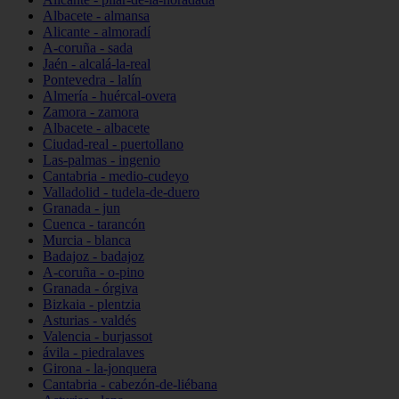
Albacete - almansa
Alicante - almoradí
A-coruña - sada
Jaén - alcalá-la-real
Pontevedra - lalín
Almería - huércal-overa
Zamora - zamora
Albacete - albacete
Ciudad-real - puertollano
Las-palmas - ingenio
Cantabria - medio-cudeyo
Valladolid - tudela-de-duero
Granada - jun
Cuenca - tarancón
Murcia - blanca
Badajoz - badajoz
A-coruña - o-pino
Granada - órgiva
Bizkaia - plentzia
Asturias - valdés
Valencia - burjassot
ávila - piedralaves
Girona - la-jonquera
Cantabria - cabezón-de-liébana