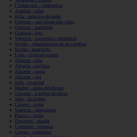
Ciudad-real - valdepeñas
Asturias - salas
ávila - palacios-de-goda
Ourense - san-cibrao-das-viñas
Ourense - padrenda
Granada - loja
Valencia - bonrepòs-i-mirambell
Sevilla - villamanrique-de-la-condesa
Sevilla - lantejuela
León - el-burgo-ranero
Almería - abla
Almería - pechina
Alicante - agost
Alicante - sax
ávila - el-arenal
Madrid - aldea-del-fresno
Ourense - a-pobra-de-trives
Jaén - alcaudete
Cáceres - coria
Valencia - almussafes
Huesca - graus
Zaragoza - alagón
Cantabria - penagos
Girona - cantallops