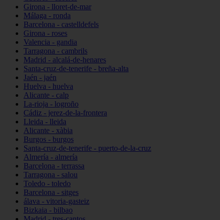
Girona - lloret-de-mar
Málaga - ronda
Barcelona - castelldefels
Girona - roses
Valencia - gandia
Tarragona - cambrils
Madrid - alcalá-de-henares
Santa-cruz-de-tenerife - breña-alta
Jaén - jaén
Huelva - huelva
Alicante - calp
La-rioja - logroño
Cádiz - jerez-de-la-frontera
Lleida - lleida
Alicante - xàbia
Burgos - burgos
Santa-cruz-de-tenerife - puerto-de-la-cruz
Almería - almería
Barcelona - terrassa
Tarragona - salou
Toledo - toledo
Barcelona - sitges
álava - vitoria-gasteiz
Bizkaia - bilbao
Madrid - tres-cantos