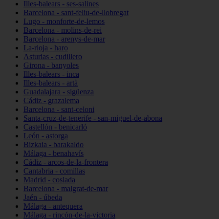
Illes-balears - ses-salines
Barcelona - sant-feliu-de-llobregat
Lugo - monforte-de-lemos
Barcelona - molins-de-rei
Barcelona - arenys-de-mar
La-rioja - haro
Asturias - cudillero
Girona - banyoles
Illes-balears - inca
Illes-balears - artà
Guadalajara - sigüenza
Cádiz - grazalema
Barcelona - sant-celoni
Santa-cruz-de-tenerife - san-miguel-de-abona
Castellón - benicarló
León - astorga
Bizkaia - barakaldo
Málaga - benahavís
Cádiz - arcos-de-la-frontera
Cantabria - comillas
Madrid - coslada
Barcelona - malgrat-de-mar
Jaén - úbeda
Málaga - antequera
Málaga - rincón-de-la-victoria