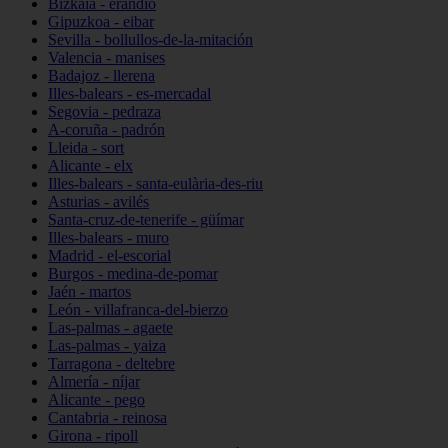
Bizkaia - erandio
Gipuzkoa - eibar
Sevilla - bollullos-de-la-mitación
Valencia - manises
Badajoz - llerena
Illes-balears - es-mercadal
Segovia - pedraza
A-coruña - padrón
Lleida - sort
Alicante - elx
Illes-balears - santa-eulària-des-riu
Asturias - avilés
Santa-cruz-de-tenerife - güímar
Illes-balears - muro
Madrid - el-escorial
Burgos - medina-de-pomar
Jaén - martos
León - villafranca-del-bierzo
Las-palmas - agaete
Las-palmas - yaiza
Tarragona - deltebre
Almería - níjar
Alicante - pego
Cantabria - reinosa
Girona - ripoll