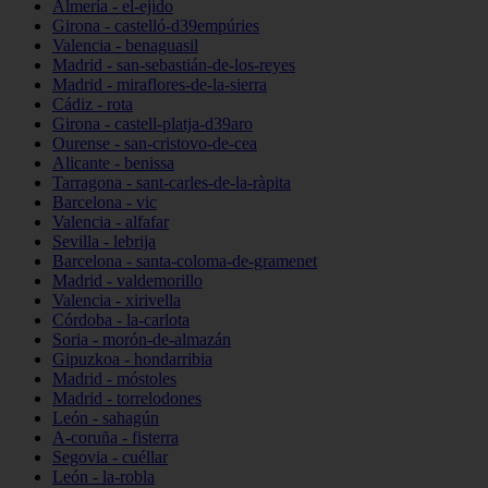
Almería - el-ejido
Girona - castelló-d39empúries
Valencia - benaguasil
Madrid - san-sebastián-de-los-reyes
Madrid - miraflores-de-la-sierra
Cádiz - rota
Girona - castell-platja-d39aro
Ourense - san-cristovo-de-cea
Alicante - benissa
Tarragona - sant-carles-de-la-ràpita
Barcelona - vic
Valencia - alfafar
Sevilla - lebrija
Barcelona - santa-coloma-de-gramenet
Madrid - valdemorillo
Valencia - xirivella
Córdoba - la-carlota
Soria - morón-de-almazán
Gipuzkoa - hondarribia
Madrid - móstoles
Madrid - torrelodones
León - sahagún
A-coruña - fisterra
Segovia - cuéllar
León - la-robla