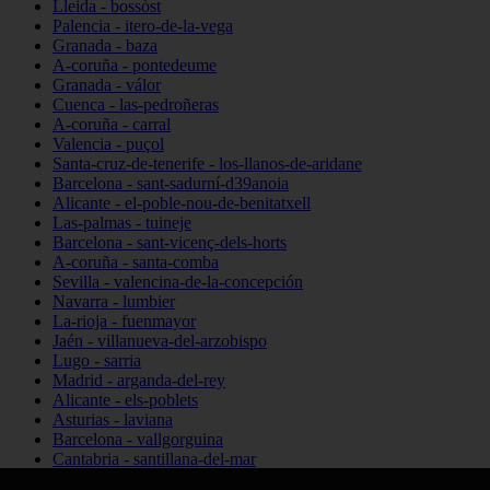
Lleida - bossòst
Palencia - itero-de-la-vega
Granada - baza
A-coruña - pontedeume
Granada - válor
Cuenca - las-pedroñeras
A-coruña - carral
Valencia - puçol
Santa-cruz-de-tenerife - los-llanos-de-aridane
Barcelona - sant-sadurní-d39anoia
Alicante - el-poble-nou-de-benitatxell
Las-palmas - tuineje
Barcelona - sant-vicenç-dels-horts
A-coruña - santa-comba
Sevilla - valencina-de-la-concepción
Navarra - lumbier
La-rioja - fuenmayor
Jaén - villanueva-del-arzobispo
Lugo - sarria
Madrid - arganda-del-rey
Alicante - els-poblets
Asturias - laviana
Barcelona - vallgorguina
Cantabria - santillana-del-mar
Zamora - santa-maría-de-la-vega