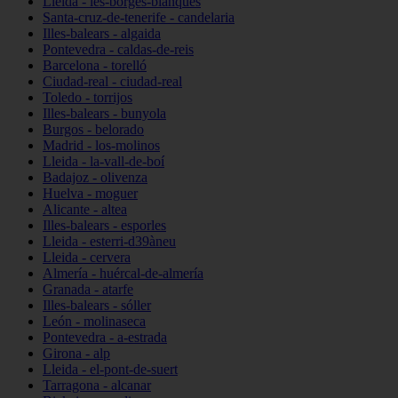
Lleida - les-borges-blanques
Santa-cruz-de-tenerife - candelaria
Illes-balears - algaida
Pontevedra - caldas-de-reis
Barcelona - torelló
Ciudad-real - ciudad-real
Toledo - torrijos
Illes-balears - bunyola
Burgos - belorado
Madrid - los-molinos
Lleida - la-vall-de-boí
Badajoz - olivenza
Huelva - moguer
Alicante - altea
Illes-balears - esporles
Lleida - esterri-d39àneu
Lleida - cervera
Almería - huércal-de-almería
Granada - atarfe
Illes-balears - sóller
León - molinaseca
Pontevedra - a-estrada
Girona - alp
Lleida - el-pont-de-suert
Tarragona - alcanar