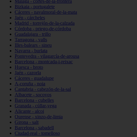
Málaga - cortes-de-la-frontera
Bizkaia - portugalete
Cáceres - navalmoral-de-la-mata
Jaén - cárcheles
Madrid - torrejón-de-la-calzada
Córdoba - priego-de-córdoba
Guadalajara - trillo
Tarragona - valls
Illes-balears - sineu
Navarra - burlata
Pontevedra - vilagarcía-de-arousa
Barcelona - montcada-i-reixac
Huesca - broto
Jaén - cazorla
Cáceres - guadalupe
A-coruña - noia
Cantabria - cabezón-de-la-sal
Albacete - socovos
Barcelona - cubelles
Granada - cúllar-vega
Alicante - alcoi
Ourense - xinzo-de-limia
Girona - salt
Barcelona - sabadell
Ciudad-real - tomelloso