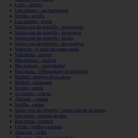
León - igüeña
Las-palmas - san-bartolomé
Sevilla - sevilla
Las-palmas - tejeda
Santa-cruz-de-tenerife - puntagorda
Santa-cruz-de-tenerife - la-orotava
Santa-cruz-de-tenerife - fasnia
Santa-cruz-de-tenerife - los-realejos
Valencia - el-puig-de-santa-maría
Valladolid - alaejos
Illes-balears - andratx
Illes-balears - banyalbufar
Barcelona - l39hospitalet-de-llobregat
Madrid - pelayos-de-la-presa
Madrid - galapagar
Sevilla - utrera
A-coruña - cedeira
Alicante - ondara
Sevilla - camas
Santa-cruz-de-tenerife - santa-cruz-de-la-palma
Barcelona - premià-de-mar
Barcelona - taradell
Lleida - vielha-e-mijaran
Albacete - hellín
Alicante - pilar-de-la-horadada