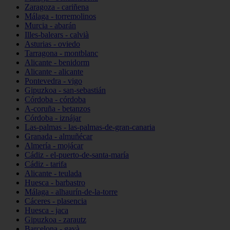
Zaragoza - cariñena
Málaga - torremolinos
Murcia - abarán
Illes-balears - calvià
Asturias - oviedo
Tarragona - montblanc
Alicante - benidorm
Alicante - alicante
Pontevedra - vigo
Gipuzkoa - san-sebastián
Córdoba - córdoba
A-coruña - betanzos
Córdoba - iznájar
Las-palmas - las-palmas-de-gran-canaria
Granada - almuñécar
Almería - mojácar
Cádiz - el-puerto-de-santa-maría
Cádiz - tarifa
Alicante - teulada
Huesca - barbastro
Málaga - alhaurín-de-la-torre
Cáceres - plasencia
Huesca - jaca
Gipuzkoa - zarautz
Barcelona - gavà