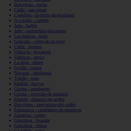
Barcelona - navàs
Cádiz - san-roque
Castellón - la-pobla-de-benifassà
A-coruña - cambre
Jaén - bailén
Jaén - santisteban-del-puerto
Las-palmas - telde
Granada - cenes-de-la-vega
Cádiz - bornos
Valencia - bocairent
Valencia - sueca
La-rioja - alfaro
Sevilla - osuna
Navarra - ribaforada
Toledo - urda
Madrid - lozoya
Girona - argelaguer
Girona - torroella-de-montgrí
Madrid - daganzo-de-arriba
Barcelona - sant-quirze-del-vallès
Salamanca - castellanos-de-moriscos
Zaragoza - caspe
Gipuzkoa - beasain
Gipuzkoa - tolosa
Castellón - nules