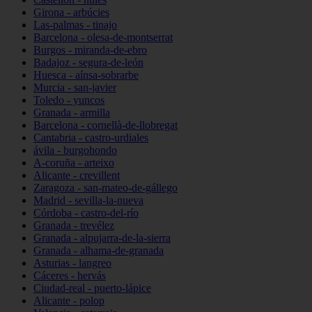
Girona - arbúcies
Las-palmas - tinajo
Barcelona - olesa-de-montserrat
Burgos - miranda-de-ebro
Badajoz - segura-de-león
Huesca - aínsa-sobrarbe
Murcia - san-javier
Toledo - yuncos
Granada - armilla
Barcelona - cornellà-de-llobregat
Cantabria - castro-urdiales
ávila - burgohondo
A-coruña - arteixo
Alicante - crevillent
Zaragoza - san-mateo-de-gállego
Madrid - sevilla-la-nueva
Córdoba - castro-del-río
Granada - trevélez
Granada - alpujarra-de-la-sierra
Granada - alhama-de-granada
Asturias - langreo
Cáceres - hervás
Ciudad-real - puerto-lápice
Alicante - polop