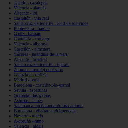
Toledo - cazalegas
Valencia - alaquàs
Alicante - ibi
Castellón - vila-real
Santa-cruz-de-tenerife - icod-de-los-vinos
Pontevedra - baiona
Cádiz - barbate
Cantabria - camargo
Valencia - alboraya
Castellón - almenara
Cáceres - jarandilla-de-la-vera
Alicante - finestrat
Santa-cruz-de-tenerife - tijarafe
Zamora - moraleja-del-vino
Gipuzkoa - ordizia
Madrid - parla
Barcelona - castellet-i-la-gornal
Sevilla - espartinas
Granada - las-gabias
Asturias - llanes
Salamanca - peñaranda-de-bracamonte
Barcelona - vilafranca-del-penedès
Navarra - tudela
A-coruña - miño
Valencia - aldaia