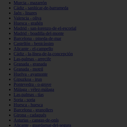
Murcia - mazarrón
Cádiz - sanlúcar-de-barrameda
Jaén - linares
Valencia - oliva
Huesca - grañén
Madrid - san-lorenzo-de-el-escorial
Madrid - boadilla-del-monte
Barcelona - pineda-de-mar
Castellón - benicàssim
Alicante - el-campello
Cádiz - la-línea-de-la-concepción
Las-palmas - arrecife
Granada - granada
Granada - motril
Huelva - ayamonte
Gipuzkoa - irun
Pontevedra - o-grove
Málaga - vélez-málaga
Las-palmas - tías
Soria - soria
Huesca - huesca
Barcelona - granollers
Girona - cadaqués
Asturias - cangas-de-onís
Alicante - guardamar-del-segura