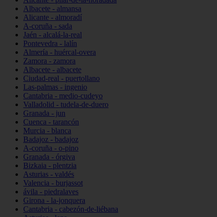
Albacete - almansa
Alicante - almoradí
A-coruña - sada
Jaén - alcalá-la-real
Pontevedra - lalín
Almería - huércal-overa
Zamora - zamora
Albacete - albacete
Ciudad-real - puertollano
Las-palmas - ingenio
Cantabria - medio-cudeyo
Valladolid - tudela-de-duero
Granada - jun
Cuenca - tarancón
Murcia - blanca
Badajoz - badajoz
A-coruña - o-pino
Granada - órgiva
Bizkaia - plentzia
Asturias - valdés
Valencia - burjassot
ávila - piedralaves
Girona - la-jonquera
Cantabria - cabezón-de-liébana