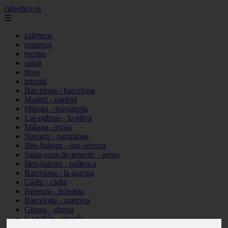
cafeetico.es
☰
cafeteras
consejos
recetas
salud
tipos
tutorial
Barcelona - barcelona
Madrid - madrid
Málaga - fuengirola
Las-palmas - la-oliva
Málaga - mijas
Navarra - pamplona
Illes-balears - son-servera
Santa-cruz-de-tenerife - arona
Illes-balears - pollença
Barcelona - la-garriga
Cádiz - cádiz
Palencia - frómista
Barcelona - manresa
Girona - girona
Castellón - vinaròs
Illes-balears - capdepera