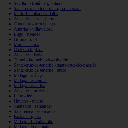
Sevilla - alcalá-de-guadaíra
Santa-cruz-de-tenerife - guía-de-isora
Madrid - collado-villalba
Alicante - la-vila-joiosa
Cantabria - torrelavega
Asturias - villaviciosa
Lugo - ribadeo
Girona - olot
Murcia - lorca
Cádiz - chipiona
Alicante - dénia
Teruel - la-puebla-de-valverde
Santa-cruz-de-tenerife - santa-cruz-de-tenerife
Santa-cruz-de-tenerife - arafo
Málaga - málaga
Málaga - estepona
Málaga - manilva
Alicante - torrevieja
León - león
Navarra - uharte
Cantabria - santander
Salamanca - salamanca
Bizkaia - getxo
Valladolid - valladolid
Málaga - benalmádena