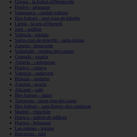
Girona - la-bisbal-d39empordà
Huelva - aljaraque
Salamanca - ciudad-rodrigo
Illes-balears - sant-joan-de-labritja
Lleida - la-seu-d39urgell
Jaén - andújar
Valencia - mislata
Santa-cruz-de-tenerife - santa-úrsula
Zamora - benavente
Valladolid - medina-del-campo
Granada - guadix
Almería - carboneras
Huelva - cartaya
Valencia - ontinyent
Bizkaia - santurtzi
Asturias - gozón
Alicante - xaló
Illes-balears - alaior
Tarragona - mont-roig-del-camp
Illes-balears - sant-llorenç-des-cardassar
Madrid - chinchón
Huesca - sallent-de-gállego
Huesca - benasque
Las-palmas - teguise
Barcelona - rubí