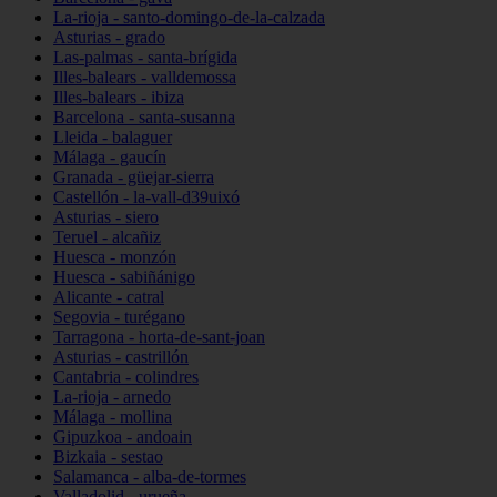
La-rioja - santo-domingo-de-la-calzada
Asturias - grado
Las-palmas - santa-brígida
Illes-balears - valldemossa
Illes-balears - ibiza
Barcelona - santa-susanna
Lleida - balaguer
Málaga - gaucín
Granada - güejar-sierra
Castellón - la-vall-d39uixó
Asturias - siero
Teruel - alcañiz
Huesca - monzón
Huesca - sabiñánigo
Alicante - catral
Segovia - turégano
Tarragona - horta-de-sant-joan
Asturias - castrillón
Cantabria - colindres
La-rioja - arnedo
Málaga - mollina
Gipuzkoa - andoain
Bizkaia - sestao
Salamanca - alba-de-tormes
Valladolid - urueña