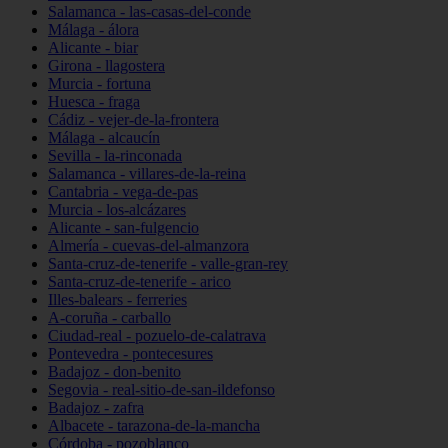
Salamanca - las-casas-del-conde
Málaga - álora
Alicante - biar
Girona - llagostera
Murcia - fortuna
Huesca - fraga
Cádiz - vejer-de-la-frontera
Málaga - alcaucín
Sevilla - la-rinconada
Salamanca - villares-de-la-reina
Cantabria - vega-de-pas
Murcia - los-alcázares
Alicante - san-fulgencio
Almería - cuevas-del-almanzora
Santa-cruz-de-tenerife - valle-gran-rey
Santa-cruz-de-tenerife - arico
Illes-balears - ferreries
A-coruña - carballo
Ciudad-real - pozuelo-de-calatrava
Pontevedra - pontecesures
Badajoz - don-benito
Segovia - real-sitio-de-san-ildefonso
Badajoz - zafra
Albacete - tarazona-de-la-mancha
Córdoba - pozoblanco