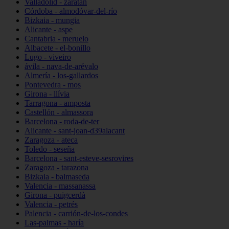
Valladolid - zaratán
Córdoba - almodóvar-del-río
Bizkaia - mungia
Alicante - aspe
Cantabria - meruelo
Albacete - el-bonillo
Lugo - viveiro
ávila - nava-de-arévalo
Almería - los-gallardos
Pontevedra - mos
Girona - llívia
Tarragona - amposta
Castellón - almassora
Barcelona - roda-de-ter
Alicante - sant-joan-d39alacant
Zaragoza - ateca
Toledo - seseña
Barcelona - sant-esteve-sesrovires
Zaragoza - tarazona
Bizkaia - balmaseda
Valencia - massanassa
Girona - puigcerdà
Valencia - petrés
Palencia - carrión-de-los-condes
Las-palmas - haría