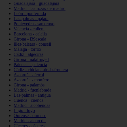
Guadalajara - guadalajara
Madrid - las-rozas-de-madrid
León - ponferrada
Las-palmas - pájara
Pontevedra - sanxenxo
Valencia - cullera
Barcelona - calella
Girona - l39escala
Illes-balears - consell
Málaga - torrox
Cádiz - algeciras
Girona - palafrugell
Palencia - palencia
Cádiz - chiclana-de-la-frontera
A-coruña - ferrol
A-coruña - monfero
Girona - palamós
Madrid - fuenlabrada
Las-palmas - antigua
Cuenca - cuenca
Madrid - alcobendas
Lugo - lugo
Ourense - ourense
Madrid - alcorcón
Cáceres - cáceres