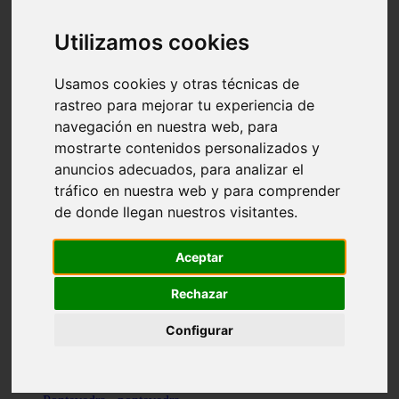
Valencia - valencia
Málaga - nerja
Utilizamos cookies
Girona - blanes
A-coruña - santiago-de-compostela
Málaga - marbella
Usamos cookies y otras técnicas de
Tarragona - tarragona
rastreo para mejorar tu experiencia de
Asturias - gijón
navegación en nuestra web, para
Girona - figueres
Alicante - santa-pola
mostrarte contenidos personalizados y
Madrid - leganés
anuncios adecuados, para analizar el
Almería - roquetas-de-mar
tráfico en nuestra web y para comprender
Girona - tossa-de-mar
Barcelona - sant-cugat-del-vallès
de donde llegan nuestros visitantes.
Alicante - l39alfàs-del-pi
Barcelona - vilanova-i-la-geltrú
Illes-balears - alcúdia
Aceptar
Castellón - peñíscola
Barcelona - mataró
Rechazar
ávila - ávila
Illes-balears - sant-antoni-de-portmany
Configurar
Illes-balears - sant-josep-de-sa-talaia
Tarragona - reus
Barcelona - badalona
Santa-cruz-de-tenerife - san-cristóbal-de-la-laguna