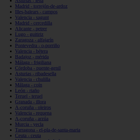
Asturias - lena
Madrid - torrejón-de-ardoz
Illes-balears - campos
Valencia - sagunt
Madrid - cercedilla
Alicante - petrer
Lugo - guitiriz
Zaragoza - alfajarín
Pontevedra - o-porriño
Valencia - bétera
Badajoz - mérida
Málaga - frigiliana
Córdoba - puente-genil
Asturias - ribadesella
Valencia - chulilla
Málaga - coín
León - riaño
Teruel - teruel
Granada - illora
A-coruña - oleiros
Valencia - requena
A-coruña - arzúa
Murcia - yecla
Tarragona - el-pla-de-santa-maria
Ceuta - ceuta