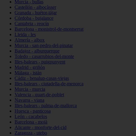
Murcia - bullas
Castellón - albocàsser
Granada - huétor-tájar
Córdoba - bujalance
Cantabria - reocín
Barcelona - monistrol-de-montserrat
Lleida - les
Almería - albox
Murcia - san-pedro-del-pinatar
Badajoz - alburquerque
Toledo - casarrubios-del-monte
Illes-balears - puigpunyent
Madrid - griñón
Málaga - istán
Cádiz - benalup-casas-viejas
Illes-balears - ciutadella-de-menorca
Murcia - murcia
Valencia - quart-de-poblet
Navarra - viana
Illes-balears - palma-de-mallorca
Huesca - panticosa
León - cacabelos
Barcelona - moià
Alicante - monforte-del-cid
Zaragoza - utebo