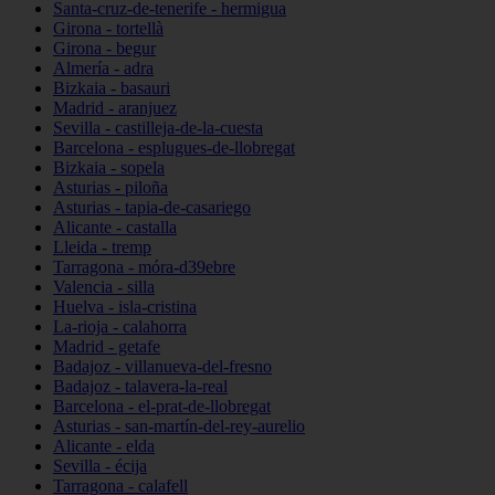
Santa-cruz-de-tenerife - hermigua
Girona - tortellà
Girona - begur
Almería - adra
Bizkaia - basauri
Madrid - aranjuez
Sevilla - castilleja-de-la-cuesta
Barcelona - esplugues-de-llobregat
Bizkaia - sopela
Asturias - piloña
Asturias - tapia-de-casariego
Alicante - castalla
Lleida - tremp
Tarragona - móra-d39ebre
Valencia - silla
Huelva - isla-cristina
La-rioja - calahorra
Madrid - getafe
Badajoz - villanueva-del-fresno
Badajoz - talavera-la-real
Barcelona - el-prat-de-llobregat
Asturias - san-martín-del-rey-aurelio
Alicante - elda
Sevilla - écija
Tarragona - calafell