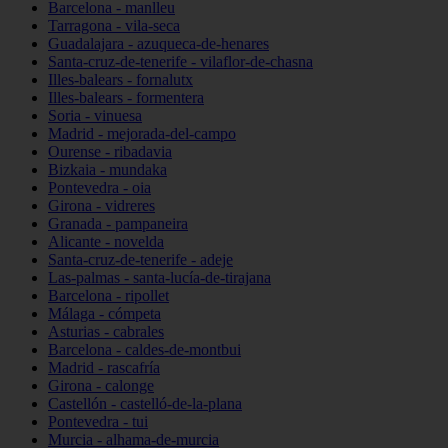
Barcelona - manlleu
Tarragona - vila-seca
Guadalajara - azuqueca-de-henares
Santa-cruz-de-tenerife - vilaflor-de-chasna
Illes-balears - fornalutx
Illes-balears - formentera
Soria - vinuesa
Madrid - mejorada-del-campo
Ourense - ribadavia
Bizkaia - mundaka
Pontevedra - oia
Girona - vidreres
Granada - pampaneira
Alicante - novelda
Santa-cruz-de-tenerife - adeje
Las-palmas - santa-lucía-de-tirajana
Barcelona - ripollet
Málaga - cómpeta
Asturias - cabrales
Barcelona - caldes-de-montbui
Madrid - rascafría
Girona - calonge
Castellón - castelló-de-la-plana
Pontevedra - tui
Murcia - alhama-de-murcia