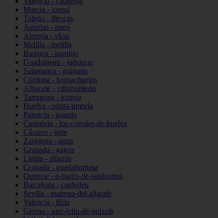
Valencia - catarroja
Murcia - lorquí
Toledo - illescas
Asturias - tineo
Almería - vícar
Melilla - melilla
Badajoz - montijo
Guadalajara - jadraque
Salamanca - guijuelo
Córdoba - hornachuelos
Albacete - villarrobledo
Tarragona - tortosa
Huelva - punta-umbría
Palencia - guardo
Cantabria - los-corrales-de-buelna
Cáceres - jerte
Zaragoza - ariza
Granada - galera
Lleida - alfarràs
Granada - guadahortuna
Ourense - o-barco-de-valdeorras
Barcelona - cardedeu
Sevilla - mairena-del-aljarafe
Valencia - llíria
Girona - sant-feliu-de-guíxols