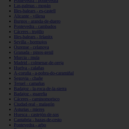
Pontevedra - pontevedra
Las-palmas - mogán
Illes-balears - es-castell
Alicante - villena
Burgos - aranda-de-duero
Pontevedra - cambados
Cáceres - trujillo
Illes-balears - felanitx
Sevilla - bormujos
Ourense - celanova
Granada - pinos-genil
Murcia - mula
Madrid - colmenar-de-oreja
Huelva - calañas
A-coruña - a-pobra-do-caramiñal
Segovia - chañe
Teruel - camañas
Badajoz - la-roca-de-la-sierra
Badajoz - guareña
Cáceres - caminomorisco
Ciudad-real - malagón
Asturias - mieres
Huesca - castejón-de-sos
Cantabria - hazas-de-cesto
Pontevedra - arbo