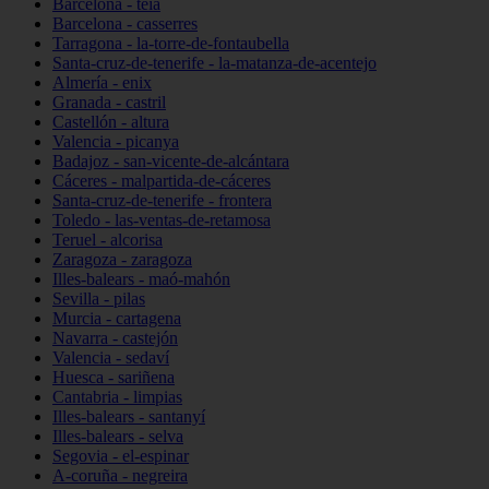
Barcelona - teià
Barcelona - casserres
Tarragona - la-torre-de-fontaubella
Santa-cruz-de-tenerife - la-matanza-de-acentejo
Almería - enix
Granada - castril
Castellón - altura
Valencia - picanya
Badajoz - san-vicente-de-alcántara
Cáceres - malpartida-de-cáceres
Santa-cruz-de-tenerife - frontera
Toledo - las-ventas-de-retamosa
Teruel - alcorisa
Zaragoza - zaragoza
Illes-balears - maó-mahón
Sevilla - pilas
Murcia - cartagena
Navarra - castejón
Valencia - sedaví
Huesca - sariñena
Cantabria - limpias
Illes-balears - santanyí
Illes-balears - selva
Segovia - el-espinar
A-coruña - negreira