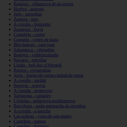
Badajoz - villanueva-de-la-serena
Huelva - aracena
Jaén - mengíbar
Zamora - toro
A-coruña - boimorto
Zaragoza - borja
Cantabria - cartes
Granada - cortes-de-baza
Illes-balears - sant-joan
Salamanca - vitigudino
Badajoz - valdelacalzada
Navarra - esteribar
Lleida - bell-lloc-d39urgell
Burgos - covarrubias
Soria - burgo-de-osma-ciudad-de-osma
A-coruña - melide
Segovia - segovia
A-coruña - ponteceso
Tarragona - camarles
Córdoba - peñarroya-pueblonuevo
Barcelona - santa-margarida-de-montbui
A-coruña - a-laracha
Las-palmas - vega-de-san-mateo
Castellón - orpesa
Castellón - burriana