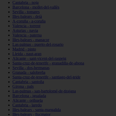
Cantabria - noja
Barcelona - mollet-del-vallès
Sevilla - tomares
Illes-balears - deià
A-coruña - a-coruña
Valencia - torrent
Asturias - navia
Valencia - paterna
Illes-balears - manacor
Las-palmas - puerto-del-rosario
Madrid - pinto
Lleida - naut-aran
Alicante - sant-vicent-del-raspeig
Santa-cruz-de-tenerife - granadilla-de-abona
Sevilla - dos-hermanas
Granada - salobreña
Santa-cruz-de-tenerife - santiago-del-teide
Cantabria - santoña
Girona - pals
Las-palmas - san-bartolomé-de-tirajana
Barcelona - igualada
Alicante - orihuela
Cantabria - laredo
Illes-balears - santa-margalida
Illes-balears - llucmajor