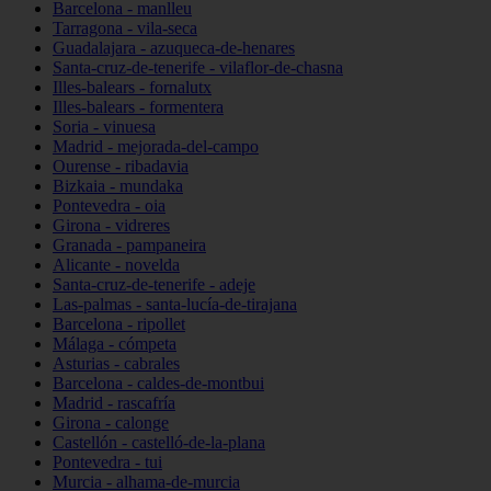
Barcelona - manlleu
Tarragona - vila-seca
Guadalajara - azuqueca-de-henares
Santa-cruz-de-tenerife - vilaflor-de-chasna
Illes-balears - fornalutx
Illes-balears - formentera
Soria - vinuesa
Madrid - mejorada-del-campo
Ourense - ribadavia
Bizkaia - mundaka
Pontevedra - oia
Girona - vidreres
Granada - pampaneira
Alicante - novelda
Santa-cruz-de-tenerife - adeje
Las-palmas - santa-lucía-de-tirajana
Barcelona - ripollet
Málaga - cómpeta
Asturias - cabrales
Barcelona - caldes-de-montbui
Madrid - rascafría
Girona - calonge
Castellón - castelló-de-la-plana
Pontevedra - tui
Murcia - alhama-de-murcia