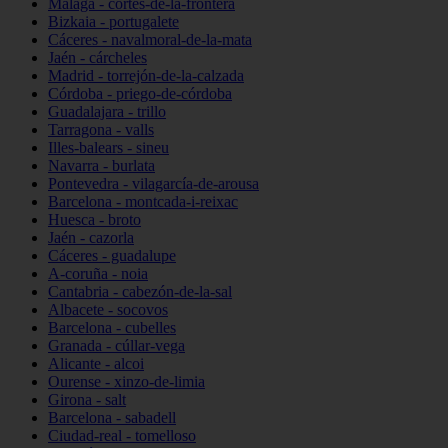
Málaga - cortes-de-la-frontera
Bizkaia - portugalete
Cáceres - navalmoral-de-la-mata
Jaén - cárcheles
Madrid - torrejón-de-la-calzada
Córdoba - priego-de-córdoba
Guadalajara - trillo
Tarragona - valls
Illes-balears - sineu
Navarra - burlata
Pontevedra - vilagarcía-de-arousa
Barcelona - montcada-i-reixac
Huesca - broto
Jaén - cazorla
Cáceres - guadalupe
A-coruña - noia
Cantabria - cabezón-de-la-sal
Albacete - socovos
Barcelona - cubelles
Granada - cúllar-vega
Alicante - alcoi
Ourense - xinzo-de-limia
Girona - salt
Barcelona - sabadell
Ciudad-real - tomelloso