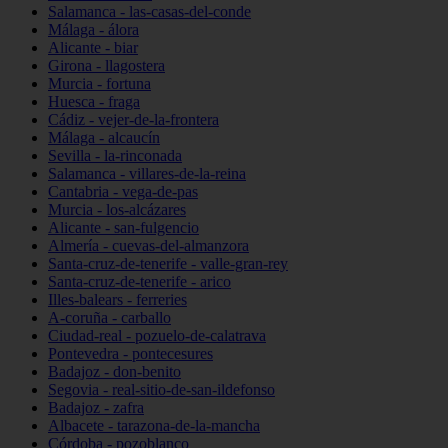
Salamanca - las-casas-del-conde
Málaga - álora
Alicante - biar
Girona - llagostera
Murcia - fortuna
Huesca - fraga
Cádiz - vejer-de-la-frontera
Málaga - alcaucín
Sevilla - la-rinconada
Salamanca - villares-de-la-reina
Cantabria - vega-de-pas
Murcia - los-alcázares
Alicante - san-fulgencio
Almería - cuevas-del-almanzora
Santa-cruz-de-tenerife - valle-gran-rey
Santa-cruz-de-tenerife - arico
Illes-balears - ferreries
A-coruña - carballo
Ciudad-real - pozuelo-de-calatrava
Pontevedra - pontecesures
Badajoz - don-benito
Segovia - real-sitio-de-san-ildefonso
Badajoz - zafra
Albacete - tarazona-de-la-mancha
Córdoba - pozoblanco