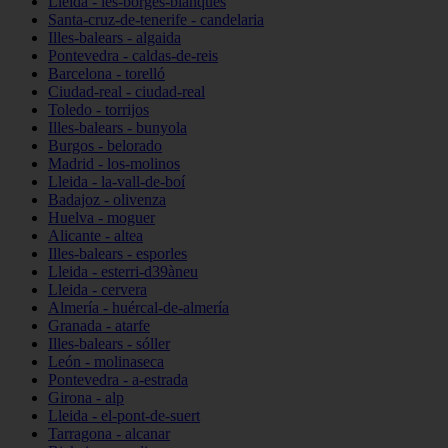
Lleida - les-borges-blanques
Santa-cruz-de-tenerife - candelaria
Illes-balears - algaida
Pontevedra - caldas-de-reis
Barcelona - torelló
Ciudad-real - ciudad-real
Toledo - torrijos
Illes-balears - bunyola
Burgos - belorado
Madrid - los-molinos
Lleida - la-vall-de-boí
Badajoz - olivenza
Huelva - moguer
Alicante - altea
Illes-balears - esporles
Lleida - esterri-d39àneu
Lleida - cervera
Almería - huércal-de-almería
Granada - atarfe
Illes-balears - sóller
León - molinaseca
Pontevedra - a-estrada
Girona - alp
Lleida - el-pont-de-suert
Tarragona - alcanar