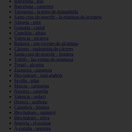
Barcelona - teià
Barcelona - casserres
Tarragona - la-torre-de-fontaubella
Santa-cruz-de-tenerife - la-matanza-de-acentejo
Almería - enix
Granada - castril
Castellón - altura
Valencia - picanya
Badajoz - san-vicente-de-alcántara
Cáceres - malpartida-de-cáceres
Santa-cruz-de-tenerife - frontera
Toledo - las-ventas-de-retamosa
Teruel - alcorisa
Zaragoza - zaragoza
Illes-balears - maó-mahón
Sevilla - pilas
Murcia - cartagena
Navarra - castejón
Valencia - sedaví
Huesca - sariñena
Cantabria - limpias
Illes-balears - santanyí
Illes-balears - selva
Segovia - el-espinar
A-coruña - negreira