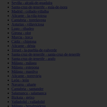
Sevilla - alcalá-de-guadaíra
Santa-cruz-de-tenerife - guía-de-isora
Madrid - collado-villalba
Alicante - la-vila-joiosa
Cantabria - torrelavega
Asturias - villaviciosa
Lugo - ribadeo
Girona - olot
Murcia - lorca
Cádiz - chipiona
Alicante - dénia
Teruel - la-puebla-de-valverde
Santa-cruz-de-tenerife - santa-cruz-de-tenerife
Santa-cruz-de-tenerife - arafo
Málaga - málaga
Málaga - estepona
Málaga - manilva
Alicante - torrevieja
León - león
Navarra - uharte
Cantabria - santander
Salamanca - salamanca
Bizkaia - getxo
Valladolid - valladolid
Málaga - benalmádena