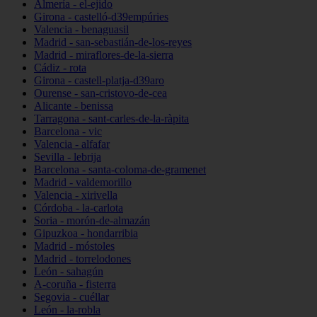
Almería - el-ejido
Girona - castelló-d39empúries
Valencia - benaguasil
Madrid - san-sebastián-de-los-reyes
Madrid - miraflores-de-la-sierra
Cádiz - rota
Girona - castell-platja-d39aro
Ourense - san-cristovo-de-cea
Alicante - benissa
Tarragona - sant-carles-de-la-ràpita
Barcelona - vic
Valencia - alfafar
Sevilla - lebrija
Barcelona - santa-coloma-de-gramenet
Madrid - valdemorillo
Valencia - xirivella
Córdoba - la-carlota
Soria - morón-de-almazán
Gipuzkoa - hondarribia
Madrid - móstoles
Madrid - torrelodones
León - sahagún
A-coruña - fisterra
Segovia - cuéllar
León - la-robla