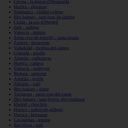
Girona - la-bisbal-d39empordà
Huelva - aljaraque
Salamanca - ciudad-rodrigo
Illes-balears - sant-joan-de-labritja
Lleida - la-seu-d39urgell
Jaén - andújar
Valencia - mislata
Santa-cruz-de-tenerife - santa-úrsula
Zamora - benavente
Valladolid - medina-del-campo
Granada - guadix
Almería - carboneras
Huelva - cartaya
Valencia - ontinyent
Bizkaia - santurtzi
Asturias - gozón
Alicante - xaló
Illes-balears - alaior
Tarragona - mont-roig-del-camp
Illes-balears - sant-llorenç-des-cardassar
Madrid - chinchón
Huesca - sallent-de-gállego
Huesca - benasque
Las-palmas - teguise
Barcelona - rubí