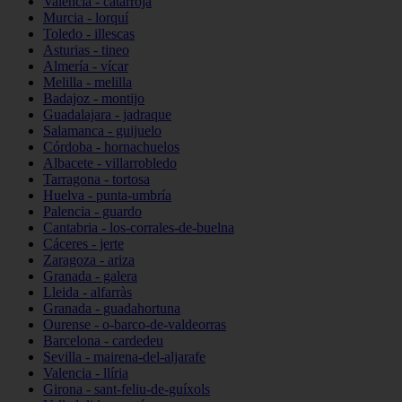
Valencia - catarroja
Murcia - lorquí
Toledo - illescas
Asturias - tineo
Almería - vícar
Melilla - melilla
Badajoz - montijo
Guadalajara - jadraque
Salamanca - guijuelo
Córdoba - hornachuelos
Albacete - villarrobledo
Tarragona - tortosa
Huelva - punta-umbría
Palencia - guardo
Cantabria - los-corrales-de-buelna
Cáceres - jerte
Zaragoza - ariza
Granada - galera
Lleida - alfarràs
Granada - guadahortuna
Ourense - o-barco-de-valdeorras
Barcelona - cardedeu
Sevilla - mairena-del-aljarafe
Valencia - llíria
Girona - sant-feliu-de-guíxols