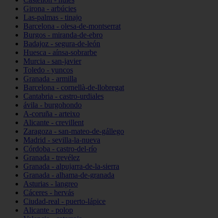
Girona - arbúcies
Las-palmas - tinajo
Barcelona - olesa-de-montserrat
Burgos - miranda-de-ebro
Badajoz - segura-de-león
Huesca - aínsa-sobrarbe
Murcia - san-javier
Toledo - yuncos
Granada - armilla
Barcelona - cornellà-de-llobregat
Cantabria - castro-urdiales
ávila - burgohondo
A-coruña - arteixo
Alicante - crevillent
Zaragoza - san-mateo-de-gállego
Madrid - sevilla-la-nueva
Córdoba - castro-del-río
Granada - trevélez
Granada - alpujarra-de-la-sierra
Granada - alhama-de-granada
Asturias - langreo
Cáceres - hervás
Ciudad-real - puerto-lápice
Alicante - polop