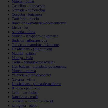
Murcia - bullas
Castellón - albocàsser
Granada - huétor-tájar
Córdoba - bujalance
Cantabria - reocín
Barcelona - monistrol-de-montserrat
Lleida - les
Almería - albox
Murcia - san-pedro-del-pinatar
Badajoz - alburquerque
Toledo - casarrubios-del-monte
Illes-balears - puigpunyent
Madrid - griñón
Málaga - istán
Cádiz - benalup-casas-viejas
Illes-balears - ciutadella-de-menorca
Murcia - murcia
Valencia - quart-de-poblet
Navarra - viana
Illes-balears - palma-de-mallorca
Huesca - panticosa
León - cacabelos
Barcelona - moià
Alicante - monforte-del-cid
Zaragoza - utebo