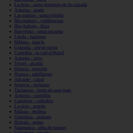
La-rioja - santo-domingo-de-la-calzada
Asturias - grado
Las-palmas - santa-brígida
Illes-balears - valldemossa
Illes-balears - ibiza
Barcelona - santa-susanna
Lleida - balaguer
Málaga - gaucín
Granada - güejar-sierra
Castellón - la-vall-d39uixó
Asturias - siero
Teruel - alcañiz
Huesca - monzón
Huesca - sabiñánigo
Alicante - catral
Segovia - turégano
Tarragona - horta-de-sant-joan
Asturias - castrillón
Cantabria - colindres
La-rioja - arnedo
Málaga - mollina
Gipuzkoa - andoain
Bizkaia - sestao
Salamanca - alba-de-tormes
Valladolid - urueña