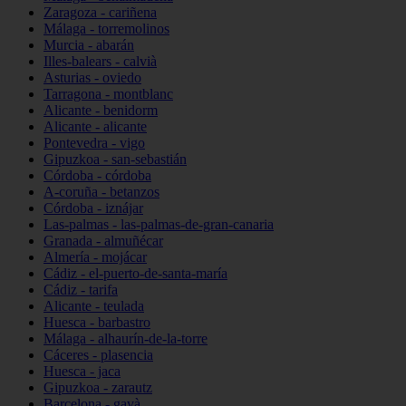
Zaragoza - cariñena
Málaga - torremolinos
Murcia - abarán
Illes-balears - calvià
Asturias - oviedo
Tarragona - montblanc
Alicante - benidorm
Alicante - alicante
Pontevedra - vigo
Gipuzkoa - san-sebastián
Córdoba - córdoba
A-coruña - betanzos
Córdoba - iznájar
Las-palmas - las-palmas-de-gran-canaria
Granada - almuñécar
Almería - mojácar
Cádiz - el-puerto-de-santa-maría
Cádiz - tarifa
Alicante - teulada
Huesca - barbastro
Málaga - alhaurín-de-la-torre
Cáceres - plasencia
Huesca - jaca
Gipuzkoa - zarautz
Barcelona - gavà