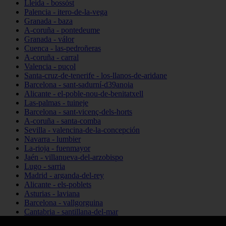
Lleida - bossòst
Palencia - itero-de-la-vega
Granada - baza
A-coruña - pontedeume
Granada - válor
Cuenca - las-pedroñeras
A-coruña - carral
Valencia - puçol
Santa-cruz-de-tenerife - los-llanos-de-aridane
Barcelona - sant-sadurní-d39anoia
Alicante - el-poble-nou-de-benitatxell
Las-palmas - tuineje
Barcelona - sant-vicenç-dels-horts
A-coruña - santa-comba
Sevilla - valencina-de-la-concepción
Navarra - lumbier
La-rioja - fuenmayor
Jaén - villanueva-del-arzobispo
Lugo - sarria
Madrid - arganda-del-rey
Alicante - els-poblets
Asturias - laviana
Barcelona - vallgorguina
Cantabria - santillana-del-mar
Zamora - santa-maría-de-la-vega