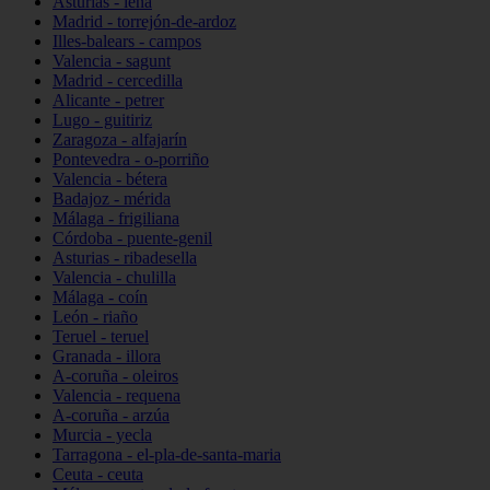
Asturias - lena
Madrid - torrejón-de-ardoz
Illes-balears - campos
Valencia - sagunt
Madrid - cercedilla
Alicante - petrer
Lugo - guitiriz
Zaragoza - alfajarín
Pontevedra - o-porriño
Valencia - bétera
Badajoz - mérida
Málaga - frigiliana
Córdoba - puente-genil
Asturias - ribadesella
Valencia - chulilla
Málaga - coín
León - riaño
Teruel - teruel
Granada - illora
A-coruña - oleiros
Valencia - requena
A-coruña - arzúa
Murcia - yecla
Tarragona - el-pla-de-santa-maria
Ceuta - ceuta