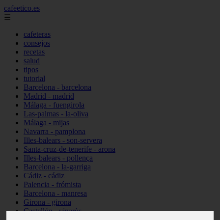
cafeetico.es
☰
cafeteras
consejos
recetas
salud
tipos
tutorial
Barcelona - barcelona
Madrid - madrid
Málaga - fuengirola
Las-palmas - la-oliva
Málaga - mijas
Navarra - pamplona
Illes-balears - son-servera
Santa-cruz-de-tenerife - arona
Illes-balears - pollença
Barcelona - la-garriga
Cádiz - cádiz
Palencia - frómista
Barcelona - manresa
Girona - girona
Castellón - vinaròs
Illes-balears - capdepera