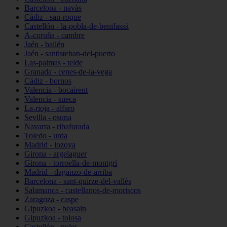
Barcelona - navàs
Cádiz - san-roque
Castellón - la-pobla-de-benifassà
A-coruña - cambre
Jaén - bailén
Jaén - santisteban-del-puerto
Las-palmas - telde
Granada - cenes-de-la-vega
Cádiz - bornos
Valencia - bocairent
Valencia - sueca
La-rioja - alfaro
Sevilla - osuna
Navarra - ribaforada
Toledo - urda
Madrid - lozoya
Girona - argelaguer
Girona - torroella-de-montgrí
Madrid - daganzo-de-arriba
Barcelona - sant-quirze-del-vallès
Salamanca - castellanos-de-moriscos
Zaragoza - caspe
Gipuzkoa - beasain
Gipuzkoa - tolosa
Castellón - nules