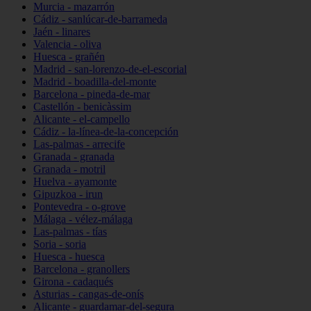
Murcia - mazarrón
Cádiz - sanlúcar-de-barrameda
Jaén - linares
Valencia - oliva
Huesca - grañén
Madrid - san-lorenzo-de-el-escorial
Madrid - boadilla-del-monte
Barcelona - pineda-de-mar
Castellón - benicàssim
Alicante - el-campello
Cádiz - la-línea-de-la-concepción
Las-palmas - arrecife
Granada - granada
Granada - motril
Huelva - ayamonte
Gipuzkoa - irun
Pontevedra - o-grove
Málaga - vélez-málaga
Las-palmas - tías
Soria - soria
Huesca - huesca
Barcelona - granollers
Girona - cadaqués
Asturias - cangas-de-onís
Alicante - guardamar-del-segura