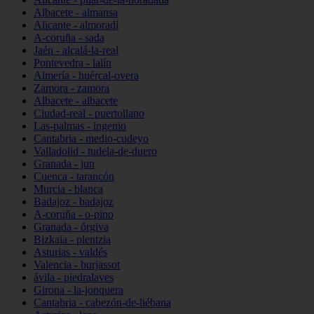
Albacete - almansa
Alicante - almoradí
A-coruña - sada
Jaén - alcalá-la-real
Pontevedra - lalín
Almería - huércal-overa
Zamora - zamora
Albacete - albacete
Ciudad-real - puertollano
Las-palmas - ingenio
Cantabria - medio-cudeyo
Valladolid - tudela-de-duero
Granada - jun
Cuenca - tarancón
Murcia - blanca
Badajoz - badajoz
A-coruña - o-pino
Granada - órgiva
Bizkaia - plentzia
Asturias - valdés
Valencia - burjassot
ávila - piedralaves
Girona - la-jonquera
Cantabria - cabezón-de-liébana