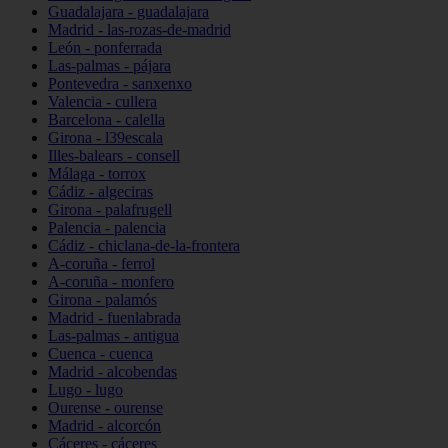
Guadalajara - guadalajara
Madrid - las-rozas-de-madrid
León - ponferrada
Las-palmas - pájara
Pontevedra - sanxenxo
Valencia - cullera
Barcelona - calella
Girona - l39escala
Illes-balears - consell
Málaga - torrox
Cádiz - algeciras
Girona - palafrugell
Palencia - palencia
Cádiz - chiclana-de-la-frontera
A-coruña - ferrol
A-coruña - monfero
Girona - palamós
Madrid - fuenlabrada
Las-palmas - antigua
Cuenca - cuenca
Madrid - alcobendas
Lugo - lugo
Ourense - ourense
Madrid - alcorcón
Cáceres - cáceres