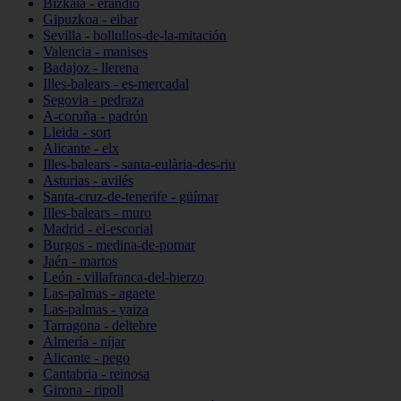
Bizkaia - erandio
Gipuzkoa - eibar
Sevilla - bollullos-de-la-mitación
Valencia - manises
Badajoz - llerena
Illes-balears - es-mercadal
Segovia - pedraza
A-coruña - padrón
Lleida - sort
Alicante - elx
Illes-balears - santa-eulària-des-riu
Asturias - avilés
Santa-cruz-de-tenerife - güímar
Illes-balears - muro
Madrid - el-escorial
Burgos - medina-de-pomar
Jaén - martos
León - villafranca-del-bierzo
Las-palmas - agaete
Las-palmas - yaiza
Tarragona - deltebre
Almería - níjar
Alicante - pego
Cantabria - reinosa
Girona - ripoll