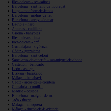
Illes-balears - ses-salines
Barcelona - sant-feliu-de-llobregat
Lugo - monforte-de-lemos
Barcelona - molins-de-rei
Barcelona - arenys-de-mar
La-rioja - haro
Asturias - cudillero
Girona - banyoles
Illes-balears - inca
Illes-balears - artà
Guadalajara - sigüenza
Cádiz - grazalema
Barcelona - sant-celoni
Santa-cruz-de-tenerife - san-miguel-de-abona
Castellón - benicarló
León - astorga
Bizkaia - barakaldo
Málaga - benahavís
Cádiz - arcos-de-la-frontera
Cantabria - comillas
Madrid - coslada
Barcelona - malgrat-de-mar
Jaén - úbeda
Málaga - antequera
Málaga - rincón-de-la-victoria