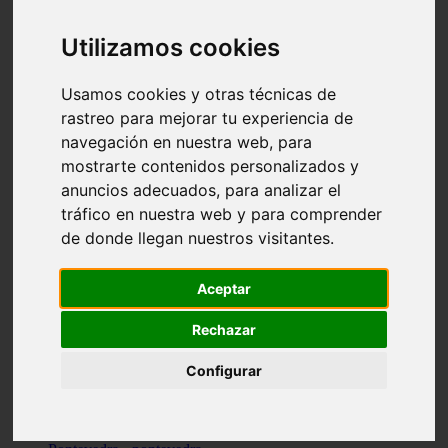
Valencia - valencia
Málaga - nerja
Utilizamos cookies
Girona - blanes
A-coruña - santiago-de-compostela
Málaga - marbella
Usamos cookies y otras técnicas de
Tarragona - tarragona
rastreo para mejorar tu experiencia de
Asturias - gijón
navegación en nuestra web, para
Girona - figueres
Alicante - santa-pola
mostrarte contenidos personalizados y
Madrid - leganés
anuncios adecuados, para analizar el
Almería - roquetas-de-mar
tráfico en nuestra web y para comprender
Girona - tossa-de-mar
Barcelona - sant-cugat-del-vallès
de donde llegan nuestros visitantes.
Alicante - l39alfàs-del-pi
Barcelona - vilanova-i-la-geltrú
Illes-balears - alcúdia
Aceptar
Castellón - peñíscola
Barcelona - mataró
Rechazar
ávila - ávila
Illes-balears - sant-antoni-de-portmany
Configurar
Illes-balears - sant-josep-de-sa-talaia
Tarragona - reus
Barcelona - badalona
Santa-cruz-de-tenerife - san-cristóbal-de-la-laguna