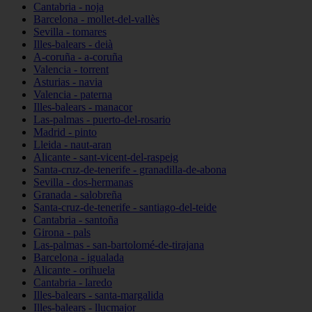
Cantabria - noja
Barcelona - mollet-del-vallès
Sevilla - tomares
Illes-balears - deià
A-coruña - a-coruña
Valencia - torrent
Asturias - navia
Valencia - paterna
Illes-balears - manacor
Las-palmas - puerto-del-rosario
Madrid - pinto
Lleida - naut-aran
Alicante - sant-vicent-del-raspeig
Santa-cruz-de-tenerife - granadilla-de-abona
Sevilla - dos-hermanas
Granada - salobreña
Santa-cruz-de-tenerife - santiago-del-teide
Cantabria - santoña
Girona - pals
Las-palmas - san-bartolomé-de-tirajana
Barcelona - igualada
Alicante - orihuela
Cantabria - laredo
Illes-balears - santa-margalida
Illes-balears - llucmajor