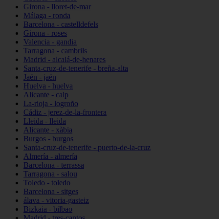
Girona - lloret-de-mar
Málaga - ronda
Barcelona - castelldefels
Girona - roses
Valencia - gandia
Tarragona - cambrils
Madrid - alcalá-de-henares
Santa-cruz-de-tenerife - breña-alta
Jaén - jaén
Huelva - huelva
Alicante - calp
La-rioja - logroño
Cádiz - jerez-de-la-frontera
Lleida - lleida
Alicante - xàbia
Burgos - burgos
Santa-cruz-de-tenerife - puerto-de-la-cruz
Almería - almería
Barcelona - terrassa
Tarragona - salou
Toledo - toledo
Barcelona - sitges
álava - vitoria-gasteiz
Bizkaia - bilbao
Madrid - tres-cantos