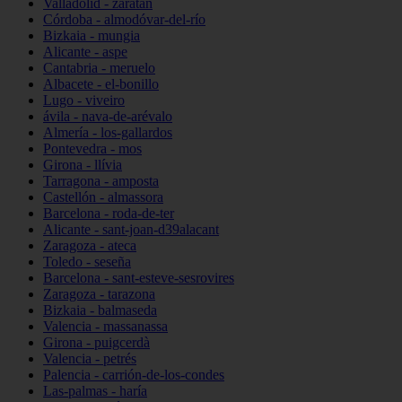
Valladolid - zaratán
Córdoba - almodóvar-del-río
Bizkaia - mungia
Alicante - aspe
Cantabria - meruelo
Albacete - el-bonillo
Lugo - viveiro
ávila - nava-de-arévalo
Almería - los-gallardos
Pontevedra - mos
Girona - llívia
Tarragona - amposta
Castellón - almassora
Barcelona - roda-de-ter
Alicante - sant-joan-d39alacant
Zaragoza - ateca
Toledo - seseña
Barcelona - sant-esteve-sesrovires
Zaragoza - tarazona
Bizkaia - balmaseda
Valencia - massanassa
Girona - puigcerdà
Valencia - petrés
Palencia - carrión-de-los-condes
Las-palmas - haría