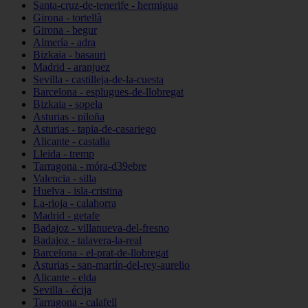
Santa-cruz-de-tenerife - hermigua
Girona - tortellà
Girona - begur
Almería - adra
Bizkaia - basauri
Madrid - aranjuez
Sevilla - castilleja-de-la-cuesta
Barcelona - esplugues-de-llobregat
Bizkaia - sopela
Asturias - piloña
Asturias - tapia-de-casariego
Alicante - castalla
Lleida - tremp
Tarragona - móra-d39ebre
Valencia - silla
Huelva - isla-cristina
La-rioja - calahorra
Madrid - getafe
Badajoz - villanueva-del-fresno
Badajoz - talavera-la-real
Barcelona - el-prat-de-llobregat
Asturias - san-martín-del-rey-aurelio
Alicante - elda
Sevilla - écija
Tarragona - calafell