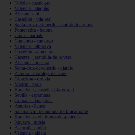
Toledo - cazalegas
Valencia - alaquàs
Alicante - ibi
Castellón - vila-real
Santa-cruz-de-tenerife - icod-de-los-vinos
Pontevedra - baiona
Cádiz - barbate
Cantabria - camargo
Valencia - alboraya
Castellón - almenara
Cáceres - jarandilla-de-la-vera
Alicante - finestrat
Santa-cruz-de-tenerife - tijarafe
Zamora - moraleja-del-vino
Gipuzkoa - ordizia
Madrid - parla
Barcelona - castellet-i-la-gornal
Sevilla - espartinas
Granada - las-gabias
Asturias - llanes
Salamanca - peñaranda-de-bracamonte
Barcelona - vilafranca-del-penedès
Navarra - tudela
A-coruña - miño
Valencia - aldaia