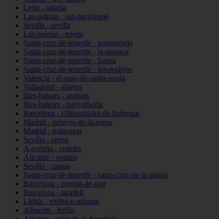
León - igüeña
Las-palmas - san-bartolomé
Sevilla - sevilla
Las-palmas - tejeda
Santa-cruz-de-tenerife - puntagorda
Santa-cruz-de-tenerife - la-orotava
Santa-cruz-de-tenerife - fasnia
Santa-cruz-de-tenerife - los-realejos
Valencia - el-puig-de-santa-maría
Valladolid - alaejos
Illes-balears - andratx
Illes-balears - banyalbufar
Barcelona - l39hospitalet-de-llobregat
Madrid - pelayos-de-la-presa
Madrid - galapagar
Sevilla - utrera
A-coruña - cedeira
Alicante - ondara
Sevilla - camas
Santa-cruz-de-tenerife - santa-cruz-de-la-palma
Barcelona - premià-de-mar
Barcelona - taradell
Lleida - vielha-e-mijaran
Albacete - hellín
Alicante - pilar-de-la-horadada