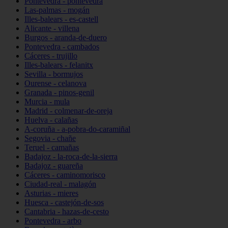
Pontevedra - pontevedra
Las-palmas - mogán
Illes-balears - es-castell
Alicante - villena
Burgos - aranda-de-duero
Pontevedra - cambados
Cáceres - trujillo
Illes-balears - felanitx
Sevilla - bormujos
Ourense - celanova
Granada - pinos-genil
Murcia - mula
Madrid - colmenar-de-oreja
Huelva - calañas
A-coruña - a-pobra-do-caramiñal
Segovia - chañe
Teruel - camañas
Badajoz - la-roca-de-la-sierra
Badajoz - guareña
Cáceres - caminomorisco
Ciudad-real - malagón
Asturias - mieres
Huesca - castejón-de-sos
Cantabria - hazas-de-cesto
Pontevedra - arbo