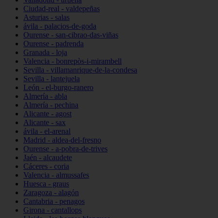
Ciudad-real - valdepeñas
Asturias - salas
ávila - palacios-de-goda
Ourense - san-cibrao-das-viñas
Ourense - padrenda
Granada - loja
Valencia - bonrepòs-i-mirambell
Sevilla - villamanrique-de-la-condesa
Sevilla - lantejuela
León - el-burgo-ranero
Almería - abla
Almería - pechina
Alicante - agost
Alicante - sax
ávila - el-arenal
Madrid - aldea-del-fresno
Ourense - a-pobra-de-trives
Jaén - alcaudete
Cáceres - coria
Valencia - almussafes
Huesca - graus
Zaragoza - alagón
Cantabria - penagos
Girona - cantallops