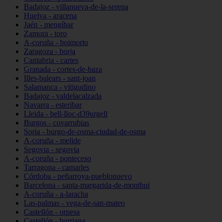
Badajoz - villanueva-de-la-serena
Huelva - aracena
Jaén - mengíbar
Zamora - toro
A-coruña - boimorto
Zaragoza - borja
Cantabria - cartes
Granada - cortes-de-baza
Illes-balears - sant-joan
Salamanca - vitigudino
Badajoz - valdelacalzada
Navarra - esteribar
Lleida - bell-lloc-d39urgell
Burgos - covarrubias
Soria - burgo-de-osma-ciudad-de-osma
A-coruña - melide
Segovia - segovia
A-coruña - ponteceso
Tarragona - camarles
Córdoba - peñarroya-pueblonuevo
Barcelona - santa-margarida-de-montbui
A-coruña - a-laracha
Las-palmas - vega-de-san-mateo
Castellón - orpesa
Castellón - burriana