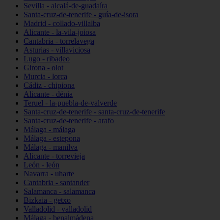
Sevilla - alcalá-de-guadaíra
Santa-cruz-de-tenerife - guía-de-isora
Madrid - collado-villalba
Alicante - la-vila-joiosa
Cantabria - torrelavega
Asturias - villaviciosa
Lugo - ribadeo
Girona - olot
Murcia - lorca
Cádiz - chipiona
Alicante - dénia
Teruel - la-puebla-de-valverde
Santa-cruz-de-tenerife - santa-cruz-de-tenerife
Santa-cruz-de-tenerife - arafo
Málaga - málaga
Málaga - estepona
Málaga - manilva
Alicante - torrevieja
León - león
Navarra - uharte
Cantabria - santander
Salamanca - salamanca
Bizkaia - getxo
Valladolid - valladolid
Málaga - benalmádena