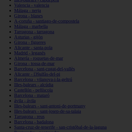
Valencia - valencia
Málaga - nerja
Girona - blanes
A-coruña - santiago-de-compostela
Málaga - marbella
Tarragona - tarragona
Asturias - gijón
Girona - figueres
Alicante - santa-pola
Madrid - leganés
Almería - roquetas-de-mar
Girona - tossa-de-mar
Barcelona - sant-cugat-del-vallès
Alicante - l39alfàs-del-pi
Barcelona - vilanova-i-la-geltrú
Illes-balears - alcúdia
Castellón - peñíscola
Barcelona - mataró
ávila - ávila
Illes-balears - sant-antoni-de-portmany
Illes-balears - sant-josep-de-sa-talaia
Tarragona - reus
Barcelona - badalona
Santa-cruz-de-tenerife - san-cristóbal-de-la-laguna