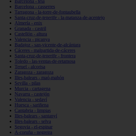
Barcelona - teià
Barcelona - casserres
Tarragona - la-torre-de-fontaubella
Santa-cruz-de-tenerife - la-matanza-de-acentejo
Almería - enix
Granada - castril
Castellón - altura
Valencia - picanya
Badajoz - san-vicente-de-alcántara
Cáceres - malpartida-de-cáceres
Santa-cruz-de-tenerife - frontera
Toledo - las-ventas-de-retamosa
Teruel - alcorisa
Zaragoza - zaragoza
Illes-balears - maó-mahón
Sevilla - pilas
Murcia - cartagena
Navarra - castejón
Valencia - sedaví
Huesca - sariñena
Cantabria - limpias
Illes-balears - santanyí
Illes-balears - selva
Segovia - el-espinar
A-coruña - negreira