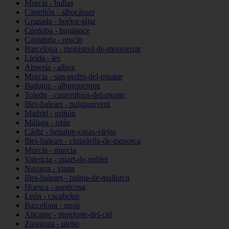
Murcia - bullas
Castellón - albocàsser
Granada - huétor-tájar
Córdoba - bujalance
Cantabria - reocín
Barcelona - monistrol-de-montserrat
Lleida - les
Almería - albox
Murcia - san-pedro-del-pinatar
Badajoz - alburquerque
Toledo - casarrubios-del-monte
Illes-balears - puigpunyent
Madrid - griñón
Málaga - istán
Cádiz - benalup-casas-viejas
Illes-balears - ciutadella-de-menorca
Murcia - murcia
Valencia - quart-de-poblet
Navarra - viana
Illes-balears - palma-de-mallorca
Huesca - panticosa
León - cacabelos
Barcelona - moià
Alicante - monforte-del-cid
Zaragoza - utebo