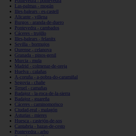
Pontevedra - pontevedra
Las-palmas - mogán
Illes-balears - es-castell
Alicante - villena
Burgos - aranda-de-duero
Pontevedra - cambados
Cáceres - trujillo
Illes-balears - felanitx
Sevilla - bormujos
Ourense - celanova
Granada - pinos-genil
Murcia - mula
Madrid - colmenar-de-oreja
Huelva - calañas
A-coruña - a-pobra-do-caramiñal
Segovia - chañe
Teruel - camañas
Badajoz - la-roca-de-la-sierra
Badajoz - guareña
Cáceres - caminomorisco
Ciudad-real - malagón
Asturias - mieres
Huesca - castejón-de-sos
Cantabria - hazas-de-cesto
Pontevedra - arbo