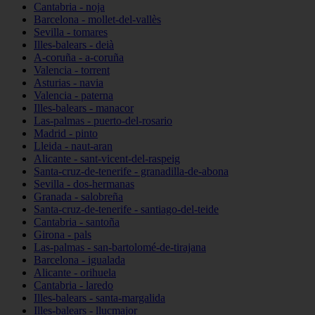
Cantabria - noja
Barcelona - mollet-del-vallès
Sevilla - tomares
Illes-balears - deià
A-coruña - a-coruña
Valencia - torrent
Asturias - navia
Valencia - paterna
Illes-balears - manacor
Las-palmas - puerto-del-rosario
Madrid - pinto
Lleida - naut-aran
Alicante - sant-vicent-del-raspeig
Santa-cruz-de-tenerife - granadilla-de-abona
Sevilla - dos-hermanas
Granada - salobreña
Santa-cruz-de-tenerife - santiago-del-teide
Cantabria - santoña
Girona - pals
Las-palmas - san-bartolomé-de-tirajana
Barcelona - igualada
Alicante - orihuela
Cantabria - laredo
Illes-balears - santa-margalida
Illes-balears - llucmajor