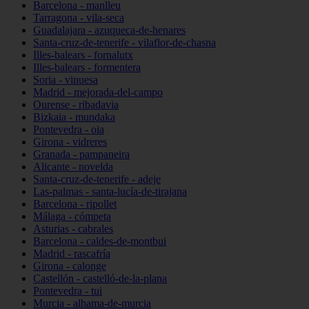
Barcelona - manlleu
Tarragona - vila-seca
Guadalajara - azuqueca-de-henares
Santa-cruz-de-tenerife - vilaflor-de-chasna
Illes-balears - fornalutx
Illes-balears - formentera
Soria - vinuesa
Madrid - mejorada-del-campo
Ourense - ribadavia
Bizkaia - mundaka
Pontevedra - oia
Girona - vidreres
Granada - pampaneira
Alicante - novelda
Santa-cruz-de-tenerife - adeje
Las-palmas - santa-lucía-de-tirajana
Barcelona - ripollet
Málaga - cómpeta
Asturias - cabrales
Barcelona - caldes-de-montbui
Madrid - rascafría
Girona - calonge
Castellón - castelló-de-la-plana
Pontevedra - tui
Murcia - alhama-de-murcia