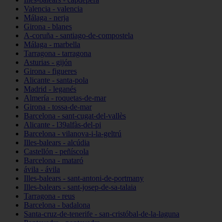
Valencia - valencia
Málaga - nerja
Girona - blanes
A-coruña - santiago-de-compostela
Málaga - marbella
Tarragona - tarragona
Asturias - gijón
Girona - figueres
Alicante - santa-pola
Madrid - leganés
Almería - roquetas-de-mar
Girona - tossa-de-mar
Barcelona - sant-cugat-del-vallès
Alicante - l39alfàs-del-pi
Barcelona - vilanova-i-la-geltrú
Illes-balears - alcúdia
Castellón - peñíscola
Barcelona - mataró
ávila - ávila
Illes-balears - sant-antoni-de-portmany
Illes-balears - sant-josep-de-sa-talaia
Tarragona - reus
Barcelona - badalona
Santa-cruz-de-tenerife - san-cristóbal-de-la-laguna