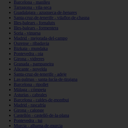
Barcelona - manlleu
Tarragona - vila-seca
Guadalajara - azuqueca-de-henares
Santa-cruz-de-tenerife - vilaflor-de-chasna
Illes-balears - fornalutx
Illes-balears - formentera
Soria - vinuesa
Madrid - mejorada-del-campo
Ourense - ribadavia
Bizkaia - mundaka
Pontevedra - oia
Girona - vidreres
Granada - pampaneira
Alicante - novelda
Santa-cruz-de-tenerife - adeje
Las-palmas - santa-lucía-de-tirajana
Barcelona - ripollet
Málaga - cómpeta
Asturias - cabrales
Barcelona - caldes-de-montbui
Madrid - rascafría
Girona - calonge
Castellón - castelló-de-la-plana
Pontevedra - tui
Murcia - alhama-de-murcia