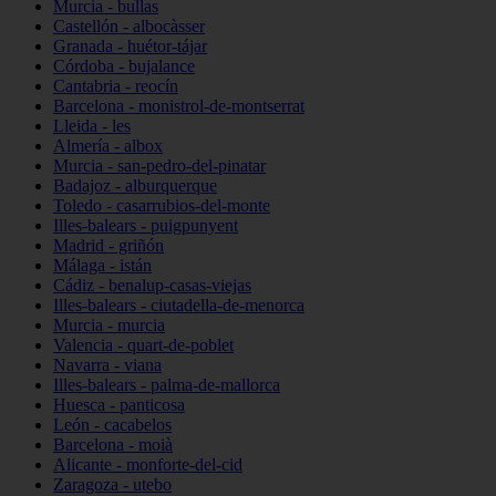
Murcia - bullas
Castellón - albocàsser
Granada - huétor-tájar
Córdoba - bujalance
Cantabria - reocín
Barcelona - monistrol-de-montserrat
Lleida - les
Almería - albox
Murcia - san-pedro-del-pinatar
Badajoz - alburquerque
Toledo - casarrubios-del-monte
Illes-balears - puigpunyent
Madrid - griñón
Málaga - istán
Cádiz - benalup-casas-viejas
Illes-balears - ciutadella-de-menorca
Murcia - murcia
Valencia - quart-de-poblet
Navarra - viana
Illes-balears - palma-de-mallorca
Huesca - panticosa
León - cacabelos
Barcelona - moià
Alicante - monforte-del-cid
Zaragoza - utebo