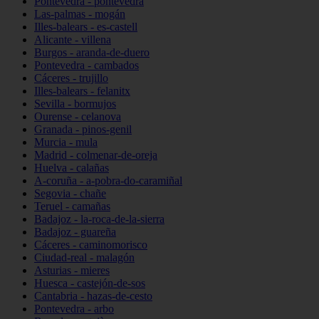
Pontevedra - pontevedra
Las-palmas - mogán
Illes-balears - es-castell
Alicante - villena
Burgos - aranda-de-duero
Pontevedra - cambados
Cáceres - trujillo
Illes-balears - felanitx
Sevilla - bormujos
Ourense - celanova
Granada - pinos-genil
Murcia - mula
Madrid - colmenar-de-oreja
Huelva - calañas
A-coruña - a-pobra-do-caramiñal
Segovia - chañe
Teruel - camañas
Badajoz - la-roca-de-la-sierra
Badajoz - guareña
Cáceres - caminomorisco
Ciudad-real - malagón
Asturias - mieres
Huesca - castejón-de-sos
Cantabria - hazas-de-cesto
Pontevedra - arbo