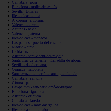
Cantabria - noja
Barcelona - mollet-del-vallès
Sevilla - tomares
Illes-balears - deià
A-coruña - a-coruña
Valencia - torrent
Asturias - navia
Valencia - paterna
Illes-balears - manacor
Las-palmas - puerto-del-rosario
Madrid - pinto
Lleida - naut-aran
Alicante - sant-vicent-del-raspeig
Santa-cruz-de-tenerife - granadilla-de-abona
Sevilla - dos-hermanas
Granada - salobreña
Santa-cruz-de-tenerife - santiago-del-teide
Cantabria - santoña
Girona - pals
Las-palmas - san-bartolomé-de-tirajana
Barcelona - igualada
Alicante - orihuela
Cantabria - laredo
Illes-balears - santa-margalida
Illes-balears - llucmajor