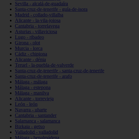
Sevilla - alcalá-de-guadaíra
Santa-cruz-de-tenerife - guía-de-isora
Madrid - collado-villalba
Alicante - la-vila-joiosa
Cantabria - torrelavega
Asturias - villaviciosa
Lugo - ribadeo
Girona - olot
Murcia - lorca
Cádiz - chipiona
Alicante - dénia
Teruel - la-puebla-de-valverde
Santa-cruz-de-tenerife - santa-cruz-de-tenerife
Santa-cruz-de-tenerife - arafo
Málaga - málaga
Málaga - estepona
Málaga - manilva
Alicante - torrevieja
León - león
Navarra - uharte
Cantabria - santander
Salamanca - salamanca
Bizkaia - getxo
Valladolid - valladolid
Málaga - benalmádena