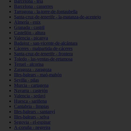
Barcelona - teià
Barcelona - casserres
Tarragona - la-torre-de-fontaubella
Santa-cruz-de-tenerife - la-matanza-de-acentejo
Almería - enix
Granada - castril
Castellón - altura
Valencia - picanya
Badajoz - san-vicente-de-alcántara
Cáceres - malpartida-de-cáceres
Santa-cruz-de-tenerife - frontera
Toledo - las-ventas-de-retamosa
Teruel - alcorisa
Zaragoza - zaragoza
Illes-balears - maó-mahón
Sevilla - pilas
Murcia - cartagena
Navarra - castejón
Valencia - sedaví
Huesca - sariñena
Cantabria - limpias
Illes-balears - santanyí
Illes-balears - selva
Segovia - el-espinar
A-coruña - negreira