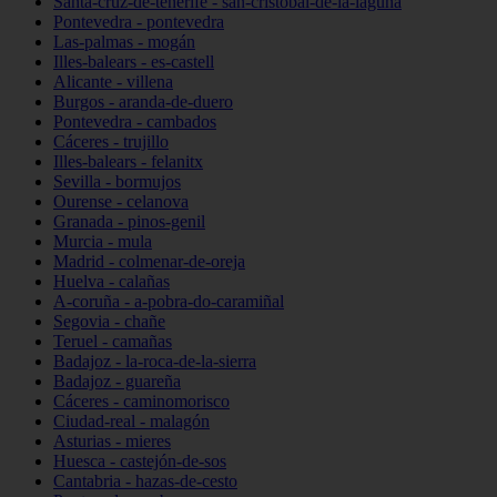
Santa-cruz-de-tenerife - san-cristóbal-de-la-laguna
Pontevedra - pontevedra
Las-palmas - mogán
Illes-balears - es-castell
Alicante - villena
Burgos - aranda-de-duero
Pontevedra - cambados
Cáceres - trujillo
Illes-balears - felanitx
Sevilla - bormujos
Ourense - celanova
Granada - pinos-genil
Murcia - mula
Madrid - colmenar-de-oreja
Huelva - calañas
A-coruña - a-pobra-do-caramiñal
Segovia - chañe
Teruel - camañas
Badajoz - la-roca-de-la-sierra
Badajoz - guareña
Cáceres - caminomorisco
Ciudad-real - malagón
Asturias - mieres
Huesca - castejón-de-sos
Cantabria - hazas-de-cesto