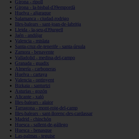
Girona - ripoll
Girona - la-bisbal-d39empordà
Huelva - aljaraque
Salamanca - ciudad-rodrigo
Illes-balears - sant-joan-de-labritja
Lleida - la-seu-d39urgell
Jaén - andújar
Valencia - mislata
Santa-cruz-de-tenerife - santa-úrsula
Zamora - benavente
Valladolid - medina-del-campo
Granada - guadix
Almería - carboneras
Huelva - cartaya
Valencia - ontinyent
Bizkaia - santurtzi
Asturias - gozón
Alicante - xaló
Illes-balears - alaior
Tarragona - mont-roig-del-camp
Illes-balears - sant-llorenç-des-cardassar
Madrid - chinchón
Huesca - sallent-de-gállego
Huesca - benasque
Las-palmas - teguise