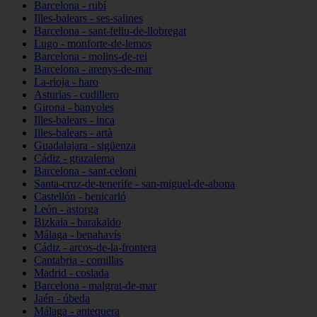
Barcelona - rubí
Illes-balears - ses-salines
Barcelona - sant-feliu-de-llobregat
Lugo - monforte-de-lemos
Barcelona - molins-de-rei
Barcelona - arenys-de-mar
La-rioja - haro
Asturias - cudillero
Girona - banyoles
Illes-balears - inca
Illes-balears - artà
Guadalajara - sigüenza
Cádiz - grazalema
Barcelona - sant-celoni
Santa-cruz-de-tenerife - san-miguel-de-abona
Castellón - benicarló
León - astorga
Bizkaia - barakaldo
Málaga - benahavís
Cádiz - arcos-de-la-frontera
Cantabria - comillas
Madrid - coslada
Barcelona - malgrat-de-mar
Jaén - úbeda
Málaga - antequera