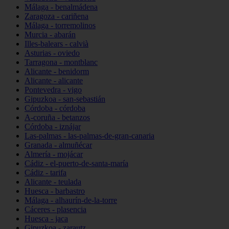
Málaga - benalmádena
Zaragoza - cariñena
Málaga - torremolinos
Murcia - abarán
Illes-balears - calvià
Asturias - oviedo
Tarragona - montblanc
Alicante - benidorm
Alicante - alicante
Pontevedra - vigo
Gipuzkoa - san-sebastián
Córdoba - córdoba
A-coruña - betanzos
Córdoba - iznájar
Las-palmas - las-palmas-de-gran-canaria
Granada - almuñécar
Almería - mojácar
Cádiz - el-puerto-de-santa-maría
Cádiz - tarifa
Alicante - teulada
Huesca - barbastro
Málaga - alhaurín-de-la-torre
Cáceres - plasencia
Huesca - jaca
Gipuzkoa - zarautz