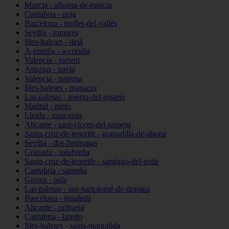
Murcia - alhama-de-murcia
Cantabria - noja
Barcelona - mollet-del-vallès
Sevilla - tomares
Illes-balears - deià
A-coruña - a-coruña
Valencia - torrent
Asturias - navia
Valencia - paterna
Illes-balears - manacor
Las-palmas - puerto-del-rosario
Madrid - pinto
Lleida - naut-aran
Alicante - sant-vicent-del-raspeig
Santa-cruz-de-tenerife - granadilla-de-abona
Sevilla - dos-hermanas
Granada - salobreña
Santa-cruz-de-tenerife - santiago-del-teide
Cantabria - santoña
Girona - pals
Las-palmas - san-bartolomé-de-tirajana
Barcelona - igualada
Alicante - orihuela
Cantabria - laredo
Illes-balears - santa-margalida