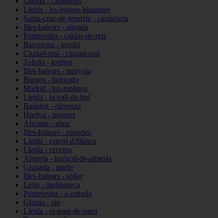
Girona - cantallops
Lleida - les-borges-blanques
Santa-cruz-de-tenerife - candelaria
Illes-balears - algaida
Pontevedra - caldas-de-reis
Barcelona - torelló
Ciudad-real - ciudad-real
Toledo - torrijos
Illes-balears - bunyola
Burgos - belorado
Madrid - los-molinos
Lleida - la-vall-de-boí
Badajoz - olivenza
Huelva - moguer
Alicante - altea
Illes-balears - esporles
Lleida - esterri-d39àneu
Lleida - cervera
Almería - huércal-de-almería
Granada - atarfe
Illes-balears - sóller
León - molinaseca
Pontevedra - a-estrada
Girona - alp
Lleida - el-pont-de-suert