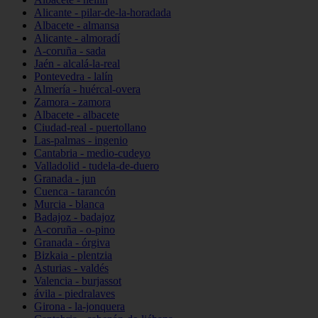
Alicante - pilar-de-la-horadada
Albacete - almansa
Alicante - almoradí
A-coruña - sada
Jaén - alcalá-la-real
Pontevedra - lalín
Almería - huércal-overa
Zamora - zamora
Albacete - albacete
Ciudad-real - puertollano
Las-palmas - ingenio
Cantabria - medio-cudeyo
Valladolid - tudela-de-duero
Granada - jun
Cuenca - tarancón
Murcia - blanca
Badajoz - badajoz
A-coruña - o-pino
Granada - órgiva
Bizkaia - plentzia
Asturias - valdés
Valencia - burjassot
ávila - piedralaves
Girona - la-jonquera