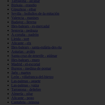
Tarragona - alcanar
Bizkaia - erandio
Gipuzkoa - eibar
Sevilla - bollullos-de-la-mitación
Valencia - manises
Badajoz - llerena
Illes-balears - es-mercadal
Segovia - pedraza
A-coruña - padrón
Lleida - sort
Alicante - elx
Illes-balears - santa-eulària-des-riu
Asturias - avilés
Santa-cruz-de-tenerife - güímar
Illes-balears - muro
Madrid - el-escorial
Burgos - medina-de-pomar
Jaén - martos
León - villafranca-del-bierzo
Las-palmas - agaete
Las-palmas - yaiza
Tarragona - deltebre
Almería - níjar
Alicante - pego
Cantabria - reinosa