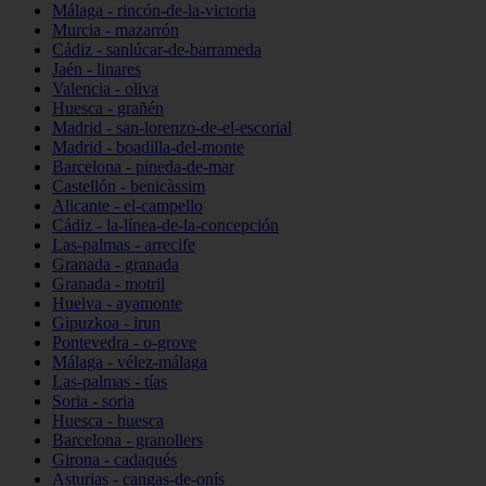
Málaga - rincón-de-la-victoria
Murcia - mazarrón
Cádiz - sanlúcar-de-barrameda
Jaén - linares
Valencia - oliva
Huesca - grañén
Madrid - san-lorenzo-de-el-escorial
Madrid - boadilla-del-monte
Barcelona - pineda-de-mar
Castellón - benicàssim
Alicante - el-campello
Cádiz - la-línea-de-la-concepción
Las-palmas - arrecife
Granada - granada
Granada - motril
Huelva - ayamonte
Gipuzkoa - irun
Pontevedra - o-grove
Málaga - vélez-málaga
Las-palmas - tías
Soria - soria
Huesca - huesca
Barcelona - granollers
Girona - cadaqués
Asturias - cangas-de-onís