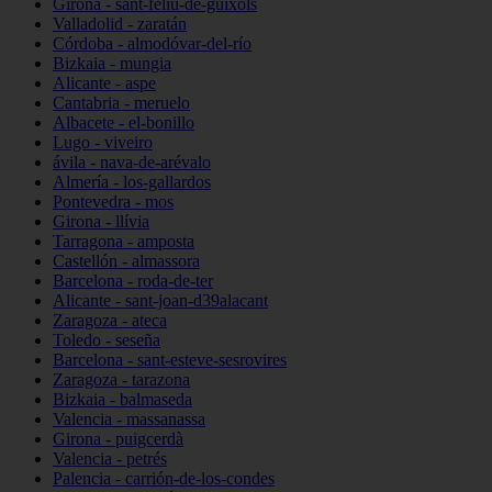
Girona - sant-feliu-de-guíxols
Valladolid - zaratán
Córdoba - almodóvar-del-río
Bizkaia - mungia
Alicante - aspe
Cantabria - meruelo
Albacete - el-bonillo
Lugo - viveiro
ávila - nava-de-arévalo
Almería - los-gallardos
Pontevedra - mos
Girona - llívia
Tarragona - amposta
Castellón - almassora
Barcelona - roda-de-ter
Alicante - sant-joan-d39alacant
Zaragoza - ateca
Toledo - seseña
Barcelona - sant-esteve-sesrovires
Zaragoza - tarazona
Bizkaia - balmaseda
Valencia - massanassa
Girona - puigcerdà
Valencia - petrés
Palencia - carrión-de-los-condes