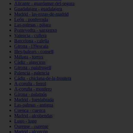
Alicante - guardamar-del-segura
Guadalajara - guadalajara
Madrid - las-rozas-de-madrid
León - ponferrada
Las-palmas - pájara
Pontevedra - sanxenxo
Valencia - cullera
Barcelona - calella
Girona - l39escala
Illes-balears - consell
Málaga - torrox
Cádiz - algeciras
Girona - palafrugell
Palencia - palencia
Cádiz - chiclana-de-la-frontera
A-coruña - ferrol
A-coruña - monfero
Girona - palamós
Madrid - fuenlabrada
Las-palmas - antigua
Cuenca - cuenca
Madrid - alcobendas
Lugo - lugo
Ourense - ourense
Madrid - alcorcón