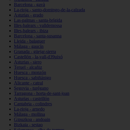
Barcelona - gavà
La-rioja - santo-domingo-de-la-calzada
Asturias - grado
Las-palmas - santa-brígida
Illes-balears - valldemossa
Illes-balears - ibiza
Barcelona - santa-susanna
Lleida - balaguer
Málaga - gaucín
Granada - güejar-sierra
Castellón - la-vall-d39uixó
Asturias - siero
Teruel - alcañiz
Huesca - monzón
Huesca - sabiñánigo
Alicante - catral
Segovia - turégano
Tarragona - horta-de-sant-joan
Asturias - castrillón
Cantabria - colindres
La-rioja - arnedo
Málaga - mollina
Gipuzkoa - andoain
Bizkaia - sestao
Salamanca - alba-de-tormes