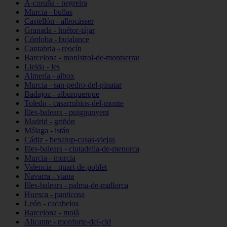
A-coruña - negreira
Murcia - bullas
Castellón - albocàsser
Granada - huétor-tájar
Córdoba - bujalance
Cantabria - reocín
Barcelona - monistrol-de-montserrat
Lleida - les
Almería - albox
Murcia - san-pedro-del-pinatar
Badajoz - alburquerque
Toledo - casarrubios-del-monte
Illes-balears - puigpunyent
Madrid - griñón
Málaga - istán
Cádiz - benalup-casas-viejas
Illes-balears - ciutadella-de-menorca
Murcia - murcia
Valencia - quart-de-poblet
Navarra - viana
Illes-balears - palma-de-mallorca
Huesca - panticosa
León - cacabelos
Barcelona - moià
Alicante - monforte-del-cid