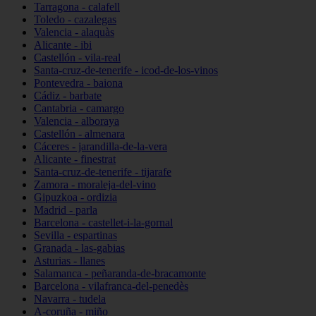
Tarragona - calafell
Toledo - cazalegas
Valencia - alaquàs
Alicante - ibi
Castellón - vila-real
Santa-cruz-de-tenerife - icod-de-los-vinos
Pontevedra - baiona
Cádiz - barbate
Cantabria - camargo
Valencia - alboraya
Castellón - almenara
Cáceres - jarandilla-de-la-vera
Alicante - finestrat
Santa-cruz-de-tenerife - tijarafe
Zamora - moraleja-del-vino
Gipuzkoa - ordizia
Madrid - parla
Barcelona - castellet-i-la-gornal
Sevilla - espartinas
Granada - las-gabias
Asturias - llanes
Salamanca - peñaranda-de-bracamonte
Barcelona - vilafranca-del-penedès
Navarra - tudela
A-coruña - miño