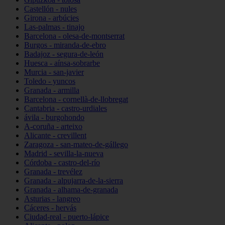
Castellón - nules
Girona - arbúcies
Las-palmas - tinajo
Barcelona - olesa-de-montserrat
Burgos - miranda-de-ebro
Badajoz - segura-de-león
Huesca - aínsa-sobrarbe
Murcia - san-javier
Toledo - yuncos
Granada - armilla
Barcelona - cornellà-de-llobregat
Cantabria - castro-urdiales
ávila - burgohondo
A-coruña - arteixo
Alicante - crevillent
Zaragoza - san-mateo-de-gállego
Madrid - sevilla-la-nueva
Córdoba - castro-del-río
Granada - trevélez
Granada - alpujarra-de-la-sierra
Granada - alhama-de-granada
Asturias - langreo
Cáceres - hervás
Ciudad-real - puerto-lápice