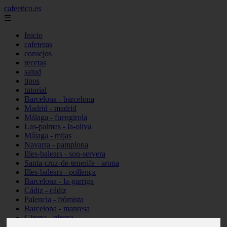
cafeetico.es
☰
Inicio
cafeteras
consejos
recetas
salud
tipos
tutorial
Barcelona - barcelona
Madrid - madrid
Málaga - fuengirola
Las-palmas - la-oliva
Málaga - mijas
Navarra - pamplona
Illes-balears - son-servera
Santa-cruz-de-tenerife - arona
Illes-balears - pollença
Barcelona - la-garriga
Cádiz - cádiz
Palencia - frómista
Barcelona - manresa
Girona - girona
Castellón - vinaròs