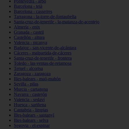
Pontevedra - arbo
Barcelona - teià
Barcelona - casserres
Tarragona - la-torre-de-fontaubella
Santa-cruz-de-tenerife - la-matanza-de-acentejo
Almería - enix
Granada - castril
Castellón - altura
Valencia - picanya
Badajoz - san-vicente-de-alcántara
Cáceres - malpartida-de-cáceres
Santa-cruz-de-tenerife - frontera
Toledo - las-ventas-de-retamosa
Teruel - alcorisa
Zaragoza - zaragoza
Illes-balears - maó-mahón
Sevilla - pilas
Murcia - cartagena
Navarra - castejón
Valencia - sedaví
Huesca - sariñena
Cantabria - limpias
Illes-balears - santanyí
Illes-balears - selva
Segovia - el-espinar