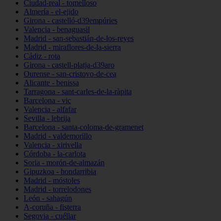
Ciudad-real - tomelloso
Almería - el-ejido
Girona - castelló-d39empúries
Valencia - benaguasil
Madrid - san-sebastián-de-los-reyes
Madrid - miraflores-de-la-sierra
Cádiz - rota
Girona - castell-platja-d39aro
Ourense - san-cristovo-de-cea
Alicante - benissa
Tarragona - sant-carles-de-la-ràpita
Barcelona - vic
Valencia - alfafar
Sevilla - lebrija
Barcelona - santa-coloma-de-gramenet
Madrid - valdemorillo
Valencia - xirivella
Córdoba - la-carlota
Soria - morón-de-almazán
Gipuzkoa - hondarribia
Madrid - móstoles
Madrid - torrelodones
León - sahagún
A-coruña - fisterra
Segovia - cuéllar