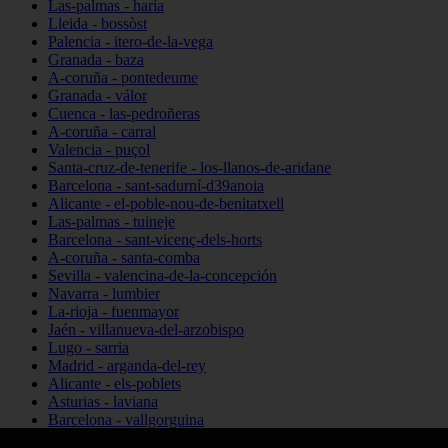
Las-palmas - haría
Lleida - bossòst
Palencia - itero-de-la-vega
Granada - baza
A-coruña - pontedeume
Granada - válor
Cuenca - las-pedroñeras
A-coruña - carral
Valencia - puçol
Santa-cruz-de-tenerife - los-llanos-de-aridane
Barcelona - sant-sadurní-d39anoia
Alicante - el-poble-nou-de-benitatxell
Las-palmas - tuineje
Barcelona - sant-vicenç-dels-horts
A-coruña - santa-comba
Sevilla - valencina-de-la-concepción
Navarra - lumbier
La-rioja - fuenmayor
Jaén - villanueva-del-arzobispo
Lugo - sarria
Madrid - arganda-del-rey
Alicante - els-poblets
Asturias - laviana
Barcelona - vallgorguina
Cantabria - santillana-del-mar