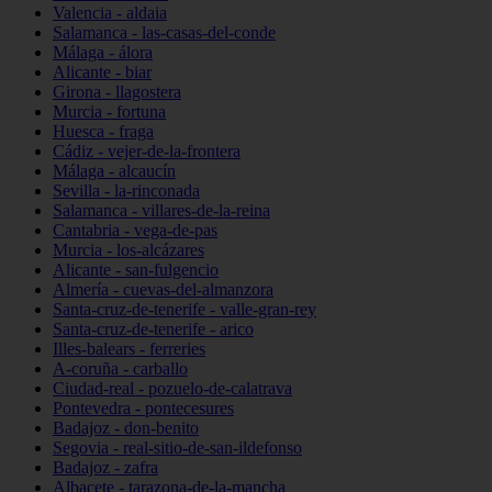
Valencia - aldaia
Salamanca - las-casas-del-conde
Málaga - álora
Alicante - biar
Girona - llagostera
Murcia - fortuna
Huesca - fraga
Cádiz - vejer-de-la-frontera
Málaga - alcaucín
Sevilla - la-rinconada
Salamanca - villares-de-la-reina
Cantabria - vega-de-pas
Murcia - los-alcázares
Alicante - san-fulgencio
Almería - cuevas-del-almanzora
Santa-cruz-de-tenerife - valle-gran-rey
Santa-cruz-de-tenerife - arico
Illes-balears - ferreries
A-coruña - carballo
Ciudad-real - pozuelo-de-calatrava
Pontevedra - pontecesures
Badajoz - don-benito
Segovia - real-sitio-de-san-ildefonso
Badajoz - zafra
Albacete - tarazona-de-la-mancha