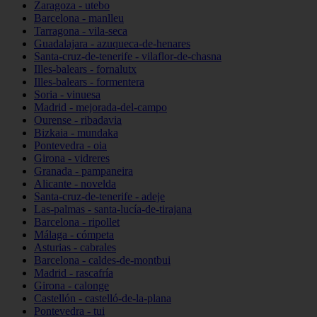
Zaragoza - utebo
Barcelona - manlleu
Tarragona - vila-seca
Guadalajara - azuqueca-de-henares
Santa-cruz-de-tenerife - vilaflor-de-chasna
Illes-balears - fornalutx
Illes-balears - formentera
Soria - vinuesa
Madrid - mejorada-del-campo
Ourense - ribadavia
Bizkaia - mundaka
Pontevedra - oia
Girona - vidreres
Granada - pampaneira
Alicante - novelda
Santa-cruz-de-tenerife - adeje
Las-palmas - santa-lucía-de-tirajana
Barcelona - ripollet
Málaga - cómpeta
Asturias - cabrales
Barcelona - caldes-de-montbui
Madrid - rascafría
Girona - calonge
Castellón - castelló-de-la-plana
Pontevedra - tui