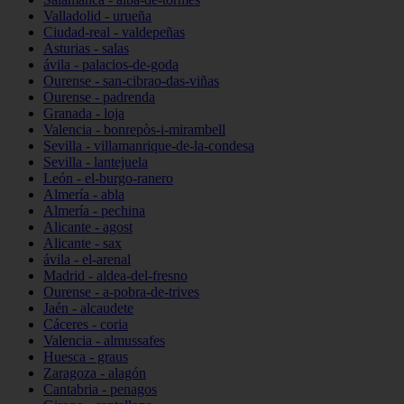
Valladolid - urueña
Ciudad-real - valdepeñas
Asturias - salas
ávila - palacios-de-goda
Ourense - san-cibrao-das-viñas
Ourense - padrenda
Granada - loja
Valencia - bonrepòs-i-mirambell
Sevilla - villamanrique-de-la-condesa
Sevilla - lantejuela
León - el-burgo-ranero
Almería - abla
Almería - pechina
Alicante - agost
Alicante - sax
ávila - el-arenal
Madrid - aldea-del-fresno
Ourense - a-pobra-de-trives
Jaén - alcaudete
Cáceres - coria
Valencia - almussafes
Huesca - graus
Zaragoza - alagón
Cantabria - penagos