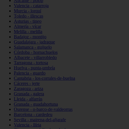
Alicante - polop
Valencia - catarroja
Murcia - lorquí
Toledo - illescas
Asturias - tineo
Almería - vícar
Melilla - melilla
Badajoz - montijo
Guadalajara - jadraque
Salamanca - guijuelo
Córdoba - hornachuelos
Albacete - villarrobledo
Tarragona - tortosa
Huelva - punta-umbría
Palencia - guardo
Cantabria - los-corrales-de-buelna
Cáceres - jerte
Zaragoza - ariza
Granada - galera
Lleida - alfarràs
Granada - guadahortuna
Ourense - o-barco-de-valdeorras
Barcelona - cardedeu
Sevilla - mairena-del-aljarafe
Valencia - llíria