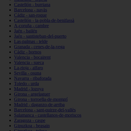
Castellón - burriana
Barcelona - navàs
Cádiz - san-roque
Castellón - la-pobla-de-benifassà
A-coruña - cambre
Jaén - bailén
Jaén - santisteban-del-puerto
Las-palmas - telde
Granada - cenes-de-la-vega
Cádiz - bornos
Valencia - bocairent
Valencia - sueca
La-rioja - alfaro
Sevilla - osuna
Navarra - ribaforada
Toledo - urda
Madrid - lozoya
Girona - argelaguer
Girona - torroella-de-montgrí
Madrid - daganzo-de-arriba
Barcelona - sant-quirze-del-vallès
Salamanca - castellanos-de-moriscos
Zaragoza - caspe
Gipuzkoa - beasain
Gipuzkoa - tolosa