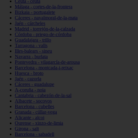
Ceuta - ceuta
Málaga - cortes-de-la-frontera
Bizkaia - portugalete
Cáceres - navalmoral-de-la-mata
Jaén - cárcheles
Madrid - torrejón-de-la-calzada
Córdoba - priego-de-córdoba
Guadalajara - trillo
Tarragona - valls
Illes-balears - sineu
Navarra - burlata
Pontevedra - vilagarcía-de-arousa
Barcelona - montcada-i-reixac
Huesca - broto
Jaén - cazorla
Cáceres - guadalupe
A-coruña - noia
Cantabria - cabezón-de-la-sal
Albacete - socovos
Barcelona - cubelles
Granada - cúllar-vega
Alicante - alcoi
Ourense - xinzo-de-limia
Girona - salt
Barcelona - sabadell