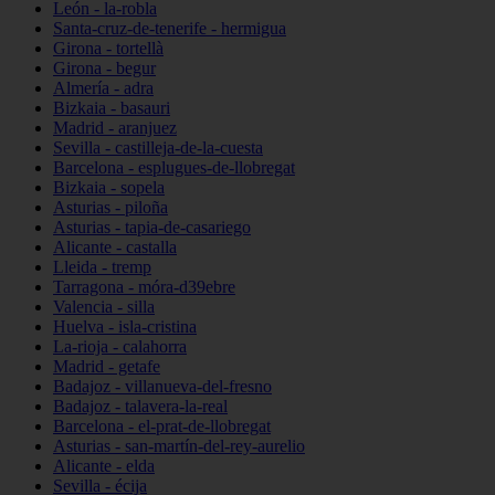
León - la-robla
Santa-cruz-de-tenerife - hermigua
Girona - tortellà
Girona - begur
Almería - adra
Bizkaia - basauri
Madrid - aranjuez
Sevilla - castilleja-de-la-cuesta
Barcelona - esplugues-de-llobregat
Bizkaia - sopela
Asturias - piloña
Asturias - tapia-de-casariego
Alicante - castalla
Lleida - tremp
Tarragona - móra-d39ebre
Valencia - silla
Huelva - isla-cristina
La-rioja - calahorra
Madrid - getafe
Badajoz - villanueva-del-fresno
Badajoz - talavera-la-real
Barcelona - el-prat-de-llobregat
Asturias - san-martín-del-rey-aurelio
Alicante - elda
Sevilla - écija