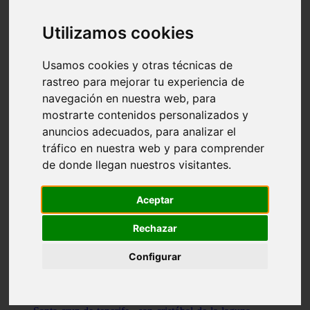
Illes-balears - capdepera
Valencia - valencia
Utilizamos cookies
Málaga - nerja
Girona - blanes
A-coruña - santiago-de-compostela
Usamos cookies y otras técnicas de
Málaga - marbella
rastreo para mejorar tu experiencia de
Tarragona - tarragona
navegación en nuestra web, para
Asturias - gijón
Girona - figueres
mostrarte contenidos personalizados y
Alicante - santa-pola
anuncios adecuados, para analizar el
Madrid - leganés
tráfico en nuestra web y para comprender
Almería - roquetas-de-mar
Girona - tossa-de-mar
de donde llegan nuestros visitantes.
Barcelona - sant-cugat-del-vallès
Alicante - l39alfàs-del-pi
Barcelona - vilanova-i-la-geltrú
Aceptar
Illes-balears - alcúdia
Castellón - peñíscola
Rechazar
Barcelona - mataró
ávila - ávila
Configurar
Illes-balears - sant-antoni-de-portmany
Illes-balears - sant-josep-de-sa-talaia
Tarragona - reus
Barcelona - badalona