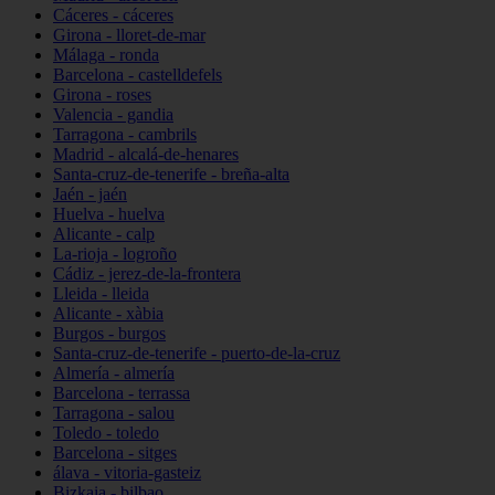
Cáceres - cáceres
Girona - lloret-de-mar
Málaga - ronda
Barcelona - castelldefels
Girona - roses
Valencia - gandia
Tarragona - cambrils
Madrid - alcalá-de-henares
Santa-cruz-de-tenerife - breña-alta
Jaén - jaén
Huelva - huelva
Alicante - calp
La-rioja - logroño
Cádiz - jerez-de-la-frontera
Lleida - lleida
Alicante - xàbia
Burgos - burgos
Santa-cruz-de-tenerife - puerto-de-la-cruz
Almería - almería
Barcelona - terrassa
Tarragona - salou
Toledo - toledo
Barcelona - sitges
álava - vitoria-gasteiz
Bizkaia - bilbao