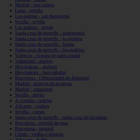
Madrid - tres-cantos
León - igüeña
Las-palmas - san-bartolomé
Sevilla - sevilla
Las-palmas - tejeda
Santa-cruz-de-tenerife - puntagorda
Santa-cruz-de-tenerife - la-orotava
Santa-cruz-de-tenerife - fasnia
Santa-cruz-de-tenerife - los-realejos
Valencia - el-puig-de-santa-maría
Valladolid - alaejos
Illes-balears - andratx
Illes-balears - banyalbufar
Barcelona - l39hospitalet-de-llobregat
Madrid - pelayos-de-la-presa
Madrid - galapagar
Sevilla - utrera
A-coruña - cedeira
Alicante - ondara
Sevilla - camas
Santa-cruz-de-tenerife - santa-cruz-de-la-palma
Barcelona - premià-de-mar
Barcelona - taradell
Lleida - vielha-e-mijaran
Albacete - hellín