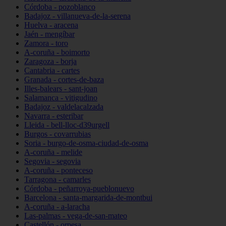
Córdoba - pozoblanco
Badajoz - villanueva-de-la-serena
Huelva - aracena
Jaén - mengíbar
Zamora - toro
A-coruña - boimorto
Zaragoza - borja
Cantabria - cartes
Granada - cortes-de-baza
Illes-balears - sant-joan
Salamanca - vitigudino
Badajoz - valdelacalzada
Navarra - esteribar
Lleida - bell-lloc-d39urgell
Burgos - covarrubias
Soria - burgo-de-osma-ciudad-de-osma
A-coruña - melide
Segovia - segovia
A-coruña - ponteceso
Tarragona - camarles
Córdoba - peñarroya-pueblonuevo
Barcelona - santa-margarida-de-montbui
A-coruña - a-laracha
Las-palmas - vega-de-san-mateo
Castellón - orpesa