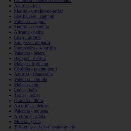
Cantabria - cabezón-de-liébana
Asturias - lena
Madrid - torrejón-de-ardoz
Illes-balears - campos
Valencia - sagunt
Madrid - cercedilla
Alicante - petrer
Lugo - guitiriz
Zaragoza - alfajarín
Pontevedra - o-porriño
Valencia - bétera
Badajoz - mérida
Málaga - frigiliana
Córdoba - puente-genil
Asturias - ribadesella
Valencia - chulilla
Málaga - coín
León - riaño
Teruel - teruel
Granada - illora
A-coruña - oleiros
Valencia - requena
A-coruña - arzúa
Murcia - yecla
Tarragona - el-pla-de-santa-maria