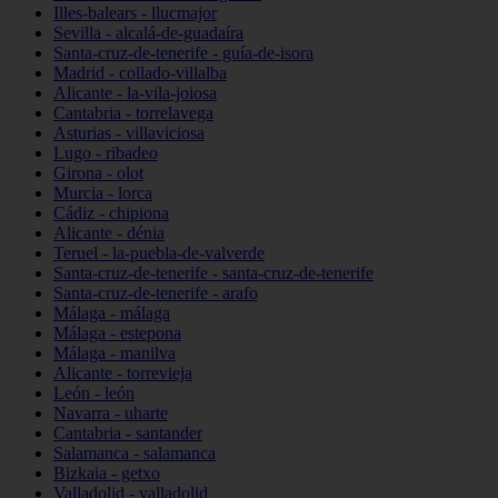
Illes-balears - llucmajor
Sevilla - alcalá-de-guadaíra
Santa-cruz-de-tenerife - guía-de-isora
Madrid - collado-villalba
Alicante - la-vila-joiosa
Cantabria - torrelavega
Asturias - villaviciosa
Lugo - ribadeo
Girona - olot
Murcia - lorca
Cádiz - chipiona
Alicante - dénia
Teruel - la-puebla-de-valverde
Santa-cruz-de-tenerife - santa-cruz-de-tenerife
Santa-cruz-de-tenerife - arafo
Málaga - málaga
Málaga - estepona
Málaga - manilva
Alicante - torrevieja
León - león
Navarra - uharte
Cantabria - santander
Salamanca - salamanca
Bizkaia - getxo
Valladolid - valladolid