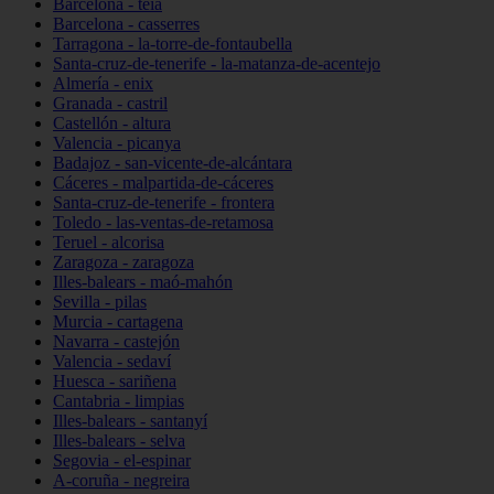
Barcelona - teià
Barcelona - casserres
Tarragona - la-torre-de-fontaubella
Santa-cruz-de-tenerife - la-matanza-de-acentejo
Almería - enix
Granada - castril
Castellón - altura
Valencia - picanya
Badajoz - san-vicente-de-alcántara
Cáceres - malpartida-de-cáceres
Santa-cruz-de-tenerife - frontera
Toledo - las-ventas-de-retamosa
Teruel - alcorisa
Zaragoza - zaragoza
Illes-balears - maó-mahón
Sevilla - pilas
Murcia - cartagena
Navarra - castejón
Valencia - sedaví
Huesca - sariñena
Cantabria - limpias
Illes-balears - santanyí
Illes-balears - selva
Segovia - el-espinar
A-coruña - negreira