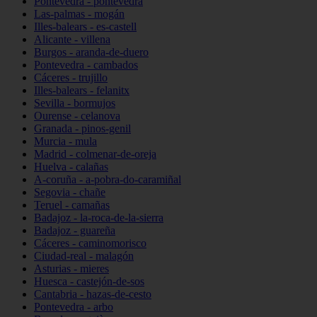
Pontevedra - pontevedra
Las-palmas - mogán
Illes-balears - es-castell
Alicante - villena
Burgos - aranda-de-duero
Pontevedra - cambados
Cáceres - trujillo
Illes-balears - felanitx
Sevilla - bormujos
Ourense - celanova
Granada - pinos-genil
Murcia - mula
Madrid - colmenar-de-oreja
Huelva - calañas
A-coruña - a-pobra-do-caramiñal
Segovia - chañe
Teruel - camañas
Badajoz - la-roca-de-la-sierra
Badajoz - guareña
Cáceres - caminomorisco
Ciudad-real - malagón
Asturias - mieres
Huesca - castejón-de-sos
Cantabria - hazas-de-cesto
Pontevedra - arbo