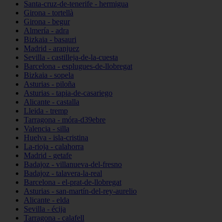
Santa-cruz-de-tenerife - hermigua
Girona - tortellà
Girona - begur
Almería - adra
Bizkaia - basauri
Madrid - aranjuez
Sevilla - castilleja-de-la-cuesta
Barcelona - esplugues-de-llobregat
Bizkaia - sopela
Asturias - piloña
Asturias - tapia-de-casariego
Alicante - castalla
Lleida - tremp
Tarragona - móra-d39ebre
Valencia - silla
Huelva - isla-cristina
La-rioja - calahorra
Madrid - getafe
Badajoz - villanueva-del-fresno
Badajoz - talavera-la-real
Barcelona - el-prat-de-llobregat
Asturias - san-martín-del-rey-aurelio
Alicante - elda
Sevilla - écija
Tarragona - calafell