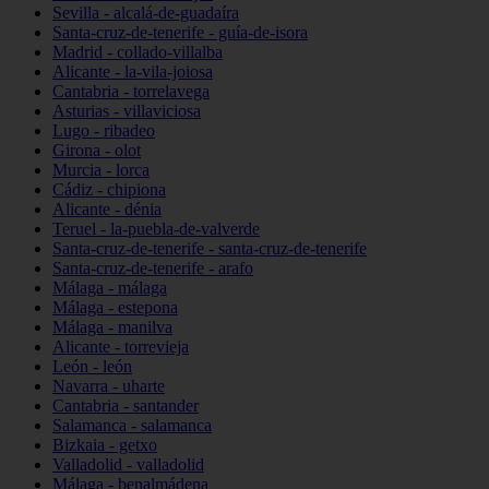
Sevilla - alcalá-de-guadaíra
Santa-cruz-de-tenerife - guía-de-isora
Madrid - collado-villalba
Alicante - la-vila-joiosa
Cantabria - torrelavega
Asturias - villaviciosa
Lugo - ribadeo
Girona - olot
Murcia - lorca
Cádiz - chipiona
Alicante - dénia
Teruel - la-puebla-de-valverde
Santa-cruz-de-tenerife - santa-cruz-de-tenerife
Santa-cruz-de-tenerife - arafo
Málaga - málaga
Málaga - estepona
Málaga - manilva
Alicante - torrevieja
León - león
Navarra - uharte
Cantabria - santander
Salamanca - salamanca
Bizkaia - getxo
Valladolid - valladolid
Málaga - benalmádena