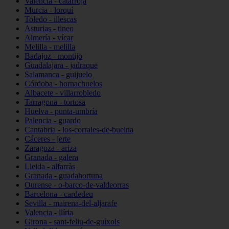
Valencia - catarroja
Murcia - lorquí
Toledo - illescas
Asturias - tineo
Almería - vícar
Melilla - melilla
Badajoz - montijo
Guadalajara - jadraque
Salamanca - guijuelo
Córdoba - hornachuelos
Albacete - villarrobledo
Tarragona - tortosa
Huelva - punta-umbría
Palencia - guardo
Cantabria - los-corrales-de-buelna
Cáceres - jerte
Zaragoza - ariza
Granada - galera
Lleida - alfarràs
Granada - guadahortuna
Ourense - o-barco-de-valdeorras
Barcelona - cardedeu
Sevilla - mairena-del-aljarafe
Valencia - llíria
Girona - sant-feliu-de-guíxols