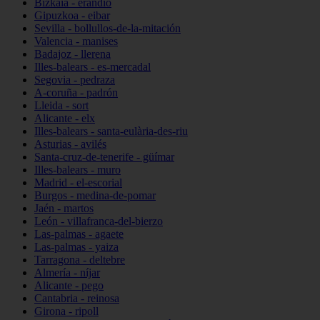
Bizkaia - erandio
Gipuzkoa - eibar
Sevilla - bollullos-de-la-mitación
Valencia - manises
Badajoz - llerena
Illes-balears - es-mercadal
Segovia - pedraza
A-coruña - padrón
Lleida - sort
Alicante - elx
Illes-balears - santa-eulària-des-riu
Asturias - avilés
Santa-cruz-de-tenerife - güímar
Illes-balears - muro
Madrid - el-escorial
Burgos - medina-de-pomar
Jaén - martos
León - villafranca-del-bierzo
Las-palmas - agaete
Las-palmas - yaiza
Tarragona - deltebre
Almería - níjar
Alicante - pego
Cantabria - reinosa
Girona - ripoll