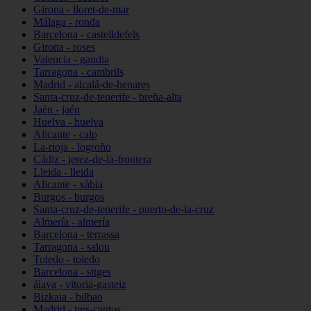
Girona - lloret-de-mar
Málaga - ronda
Barcelona - castelldefels
Girona - roses
Valencia - gandia
Tarragona - cambrils
Madrid - alcalá-de-henares
Santa-cruz-de-tenerife - breña-alta
Jaén - jaén
Huelva - huelva
Alicante - calp
La-rioja - logroño
Cádiz - jerez-de-la-frontera
Lleida - lleida
Alicante - xàbia
Burgos - burgos
Santa-cruz-de-tenerife - puerto-de-la-cruz
Almería - almería
Barcelona - terrassa
Tarragona - salou
Toledo - toledo
Barcelona - sitges
álava - vitoria-gasteiz
Bizkaia - bilbao
Madrid - tres-cantos