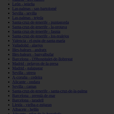
León - igüeña
Las-palmas - san-bartolomé
Sevilla - sevilla
Las-palmas - tejeda
Santa-cruz-de-tenerife - puntagorda
Santa-cruz-de-tenerife - la-orotava
Santa-cruz-de-tenerife - fasnia
Santa-cruz-de-tenerife - los-realejos
Valencia - el-puig-de-santa-maría
Valladolid - alaejos
Illes-balears - andratx
Illes-balears - banyalbufar
Barcelona - l39hospitalet-de-llobregat
Madrid - pelayos-de-la-presa
Madrid - galapagar
Sevilla - utrera
A-coruña - cedeira
Alicante - ondara
Sevilla - camas
Santa-cruz-de-tenerife - santa-cruz-de-la-palma
Barcelona - premià-de-mar
Barcelona - taradell
Lleida - vielha-e-mijaran
Albacete - hellín
Alicante - pilar-de-la-horadada