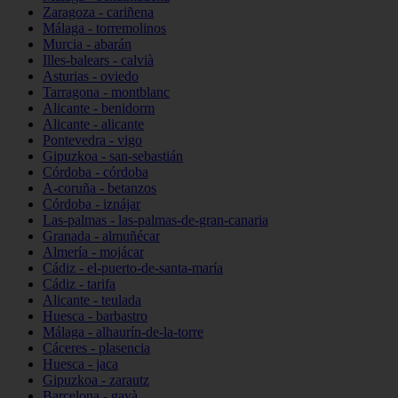
Zaragoza - cariñena
Málaga - torremolinos
Murcia - abarán
Illes-balears - calvià
Asturias - oviedo
Tarragona - montblanc
Alicante - benidorm
Alicante - alicante
Pontevedra - vigo
Gipuzkoa - san-sebastián
Córdoba - córdoba
A-coruña - betanzos
Córdoba - iznájar
Las-palmas - las-palmas-de-gran-canaria
Granada - almuñécar
Almería - mojácar
Cádiz - el-puerto-de-santa-maría
Cádiz - tarifa
Alicante - teulada
Huesca - barbastro
Málaga - alhaurín-de-la-torre
Cáceres - plasencia
Huesca - jaca
Gipuzkoa - zarautz
Barcelona - gavà