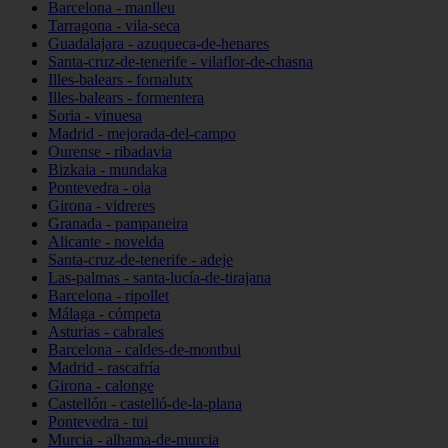
Barcelona - manlleu
Tarragona - vila-seca
Guadalajara - azuqueca-de-henares
Santa-cruz-de-tenerife - vilaflor-de-chasna
Illes-balears - fornalutx
Illes-balears - formentera
Soria - vinuesa
Madrid - mejorada-del-campo
Ourense - ribadavia
Bizkaia - mundaka
Pontevedra - oia
Girona - vidreres
Granada - pampaneira
Alicante - novelda
Santa-cruz-de-tenerife - adeje
Las-palmas - santa-lucía-de-tirajana
Barcelona - ripollet
Málaga - cómpeta
Asturias - cabrales
Barcelona - caldes-de-montbui
Madrid - rascafría
Girona - calonge
Castellón - castelló-de-la-plana
Pontevedra - tui
Murcia - alhama-de-murcia