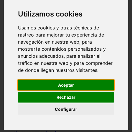
Valencia - valencia
Málaga - nerja
Utilizamos cookies
Girona - blanes
A-coruña - santiago-de-compostela
Málaga - marbella
Usamos cookies y otras técnicas de
Tarragona - tarragona
rastreo para mejorar tu experiencia de
Asturias - gijón
navegación en nuestra web, para
Girona - figueres
Alicante - santa-pola
mostrarte contenidos personalizados y
Madrid - leganés
anuncios adecuados, para analizar el
Almería - roquetas-de-mar
tráfico en nuestra web y para comprender
Girona - tossa-de-mar
Barcelona - sant-cugat-del-vallès
de donde llegan nuestros visitantes.
Alicante - l39alfàs-del-pi
Barcelona - vilanova-i-la-geltrú
Illes-balears - alcúdia
Aceptar
Castellón - peñíscola
Barcelona - mataró
Rechazar
ávila - ávila
Illes-balears - sant-antoni-de-portmany
Configurar
Illes-balears - sant-josep-de-sa-talaia
Tarragona - reus
Barcelona - badalona
Santa-cruz-de-tenerife - san-cristóbal-de-la-laguna