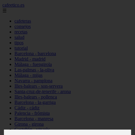
cafeetico.es
☰
cafeteras
consejos
recetas
salud
tipos
tutorial
Barcelona - barcelona
Madrid - madrid
Málaga - fuengirola
Las-palmas - la-oliva
Málaga - mijas
Navarra - pamplona
Illes-balears - son-servera
Santa-cruz-de-tenerife - arona
Illes-balears - pollença
Barcelona - la-garriga
Cádiz - cádiz
Palencia - frómista
Barcelona - manresa
Girona - girona
Castellón - vinaròs
Illes-balears - capdepera