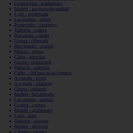
Guadalajara - guadalajara
Madrid - las-rozas-de-madrid
León - ponferrada
Las-palmas - pájara
Pontevedra - sanxenxo
Valencia - cullera
Barcelona - calella
Girona - l39escala
Illes-balears - consell
Málaga - torrox
Cádiz - algeciras
Girona - palafrugell
Palencia - palencia
Cádiz - chiclana-de-la-frontera
A-coruña - ferrol
A-coruña - monfero
Girona - palamós
Madrid - fuenlabrada
Las-palmas - antigua
Cuenca - cuenca
Madrid - alcobendas
Lugo - lugo
Ourense - ourense
Madrid - alcorcón
Cáceres - cáceres