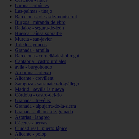
Girona - arbúcies
Las-palmas - tinajo
Barcelona - olesa-de-montserrat
Burgos - miranda-de-ebro
Badajoz - segura-de-león
Huesca - aínsa-sobrarbe
Murcia - san-javier
Toledo - yuncos
Granada - armilla
Barcelona - cornellà-de-llobregat
Cantabria - castro-urdiales
ávila - burgohondo
A-coruña - arteixo
Alicante - crevillent
Zaragoza - san-mateo-de-gállego
Madrid - sevilla-la-nueva
Córdoba - castro-del-río
Granada - trevélez
Granada - alpujarra-de-la-sierra
Granada - alhama-de-granada
Asturias - langreo
Cáceres - hervás
Ciudad-real - puerto-lápice
Alicante - polop