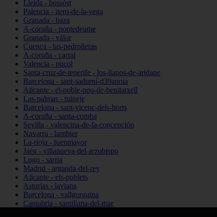
Lleida - bossòst
Palencia - itero-de-la-vega
Granada - baza
A-coruña - pontedeume
Granada - válor
Cuenca - las-pedroñeras
A-coruña - carral
Valencia - puçol
Santa-cruz-de-tenerife - los-llanos-de-aridane
Barcelona - sant-sadurní-d39anoia
Alicante - el-poble-nou-de-benitatxell
Las-palmas - tuineje
Barcelona - sant-vicenç-dels-horts
A-coruña - santa-comba
Sevilla - valencina-de-la-concepción
Navarra - lumbier
La-rioja - fuenmayor
Jaén - villanueva-del-arzobispo
Lugo - sarria
Madrid - arganda-del-rey
Alicante - els-poblets
Asturias - laviana
Barcelona - vallgorguina
Cantabria - santillana-del-mar
Zamora - santa-maría-de-la-vega