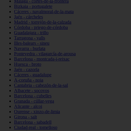
Málaga - cortes-de-la-frontera
Bizkaia - portugalete
Cáceres - navalmoral-de-la-mata
Jaén - cárcheles
Madrid - torrejón-de-la-calzada
Córdoba - priego-de-córdoba
Guadalajara - trillo
Tarragona - valls
Illes-balears - sineu
Navarra - burlata
Pontevedra - vilagarcía-de-arousa
Barcelona - montcada-i-reixac
Huesca - broto
Jaén - cazorla
Cáceres - guadalupe
A-coruña - noia
Cantabria - cabezón-de-la-sal
Albacete - socovos
Barcelona - cubelles
Granada - cúllar-vega
Alicante - alcoi
Ourense - xinzo-de-limia
Girona - salt
Barcelona - sabadell
Ciudad-real - tomelloso