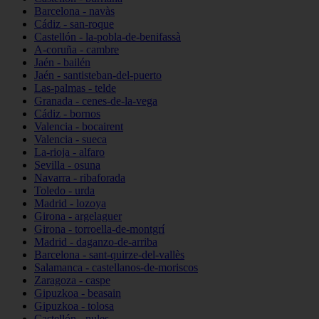
Barcelona - navàs
Cádiz - san-roque
Castellón - la-pobla-de-benifassà
A-coruña - cambre
Jaén - bailén
Jaén - santisteban-del-puerto
Las-palmas - telde
Granada - cenes-de-la-vega
Cádiz - bornos
Valencia - bocairent
Valencia - sueca
La-rioja - alfaro
Sevilla - osuna
Navarra - ribaforada
Toledo - urda
Madrid - lozoya
Girona - argelaguer
Girona - torroella-de-montgrí
Madrid - daganzo-de-arriba
Barcelona - sant-quirze-del-vallès
Salamanca - castellanos-de-moriscos
Zaragoza - caspe
Gipuzkoa - beasain
Gipuzkoa - tolosa
Castellón - nules