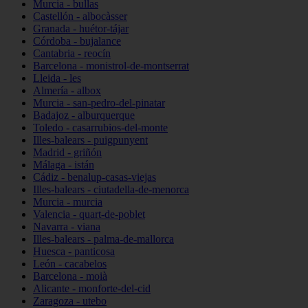
Murcia - bullas
Castellón - albocàsser
Granada - huétor-tájar
Córdoba - bujalance
Cantabria - reocín
Barcelona - monistrol-de-montserrat
Lleida - les
Almería - albox
Murcia - san-pedro-del-pinatar
Badajoz - alburquerque
Toledo - casarrubios-del-monte
Illes-balears - puigpunyent
Madrid - griñón
Málaga - istán
Cádiz - benalup-casas-viejas
Illes-balears - ciutadella-de-menorca
Murcia - murcia
Valencia - quart-de-poblet
Navarra - viana
Illes-balears - palma-de-mallorca
Huesca - panticosa
León - cacabelos
Barcelona - moià
Alicante - monforte-del-cid
Zaragoza - utebo