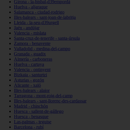
Girona - la-bisbal-d39empordà
Huelva - aljaraque
Salamanca - ciudad-rodrigo
Illes-balears - sant-joan-de-labritja
Lleida - la-seu-d39urgell
Jaén - andújar
Valencia - mislata
Santa-cruz-de-tenerife - santa-úrsula
Zamora - benavente
Valladolid - medina-del-campo
Granada - guadix
Almería - carboneras
Huelva - cartaya
Valencia - ontinyent
Bizkaia - santurtzi
Asturias - gozón
Alicante - xaló
Illes-balears - alaior
Tarragona - mont-roig-del-camp
Illes-balears - sant-llorenç-des-cardassar
Madrid - chinchón
Huesca - sallent-de-gállego
Huesca - benasque
Las-palmas - teguise
Barcelona - rubí