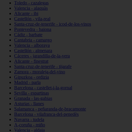
Toledo - cazalegas
Valencia - alaquàs
Alicante - ibi
Castellón - vila-real
Santa-cruz-de-tenerife - icod-de-los-vinos
Pontevedra - baiona
Cádiz - barbate
Cantabria - camargo
Valencia - alboraya
Castellón - almenara
Cáceres - jarandilla-de-la-vera
Alicante - finestrat
Santa-cruz-de-tenerife - tijarafe
Zamora - moraleja-del-vino
Gipuzkoa - ordizia
Madrid - parla
Barcelona - castellet-i-la-gornal
Sevilla - espartinas
Granada - las-gabias
Asturias - llanes
Salamanca - peñaranda-de-bracamonte
Barcelona - vilafranca-del-penedès
Navarra - tudela
A-coruña - miño
Valencia - aldaia