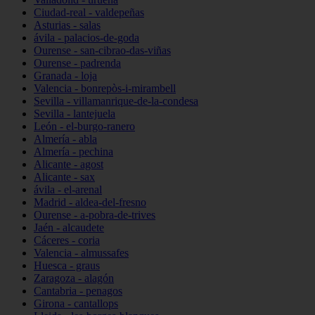
Ciudad-real - valdepeñas
Asturias - salas
ávila - palacios-de-goda
Ourense - san-cibrao-das-viñas
Ourense - padrenda
Granada - loja
Valencia - bonrepòs-i-mirambell
Sevilla - villamanrique-de-la-condesa
Sevilla - lantejuela
León - el-burgo-ranero
Almería - abla
Almería - pechina
Alicante - agost
Alicante - sax
ávila - el-arenal
Madrid - aldea-del-fresno
Ourense - a-pobra-de-trives
Jaén - alcaudete
Cáceres - coria
Valencia - almussafes
Huesca - graus
Zaragoza - alagón
Cantabria - penagos
Girona - cantallops