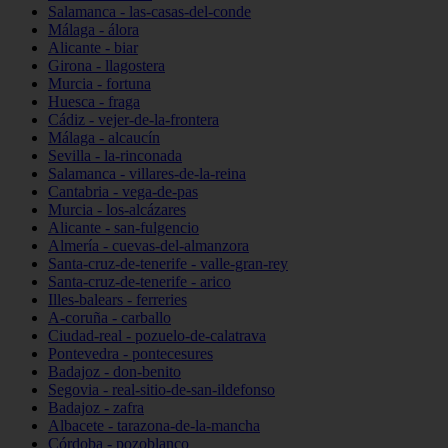
Salamanca - las-casas-del-conde
Málaga - álora
Alicante - biar
Girona - llagostera
Murcia - fortuna
Huesca - fraga
Cádiz - vejer-de-la-frontera
Málaga - alcaucín
Sevilla - la-rinconada
Salamanca - villares-de-la-reina
Cantabria - vega-de-pas
Murcia - los-alcázares
Alicante - san-fulgencio
Almería - cuevas-del-almanzora
Santa-cruz-de-tenerife - valle-gran-rey
Santa-cruz-de-tenerife - arico
Illes-balears - ferreries
A-coruña - carballo
Ciudad-real - pozuelo-de-calatrava
Pontevedra - pontecesures
Badajoz - don-benito
Segovia - real-sitio-de-san-ildefonso
Badajoz - zafra
Albacete - tarazona-de-la-mancha
Córdoba - pozoblanco