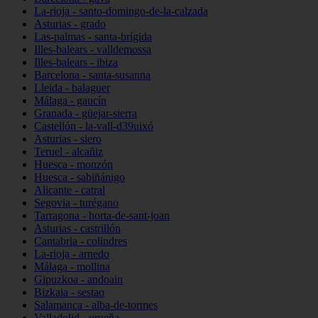
La-rioja - santo-domingo-de-la-calzada
Asturias - grado
Las-palmas - santa-brígida
Illes-balears - valldemossa
Illes-balears - ibiza
Barcelona - santa-susanna
Lleida - balaguer
Málaga - gaucín
Granada - güejar-sierra
Castellón - la-vall-d39uixó
Asturias - siero
Teruel - alcañiz
Huesca - monzón
Huesca - sabiñánigo
Alicante - catral
Segovia - turégano
Tarragona - horta-de-sant-joan
Asturias - castrillón
Cantabria - colindres
La-rioja - arnedo
Málaga - mollina
Gipuzkoa - andoain
Bizkaia - sestao
Salamanca - alba-de-tormes
Valladolid - urueña