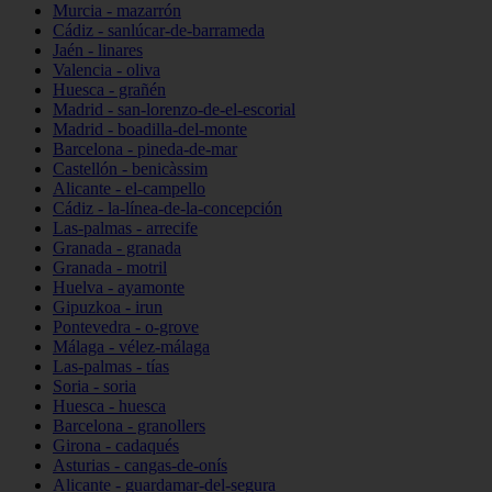
Murcia - mazarrón
Cádiz - sanlúcar-de-barrameda
Jaén - linares
Valencia - oliva
Huesca - grañén
Madrid - san-lorenzo-de-el-escorial
Madrid - boadilla-del-monte
Barcelona - pineda-de-mar
Castellón - benicàssim
Alicante - el-campello
Cádiz - la-línea-de-la-concepción
Las-palmas - arrecife
Granada - granada
Granada - motril
Huelva - ayamonte
Gipuzkoa - irun
Pontevedra - o-grove
Málaga - vélez-málaga
Las-palmas - tías
Soria - soria
Huesca - huesca
Barcelona - granollers
Girona - cadaqués
Asturias - cangas-de-onís
Alicante - guardamar-del-segura