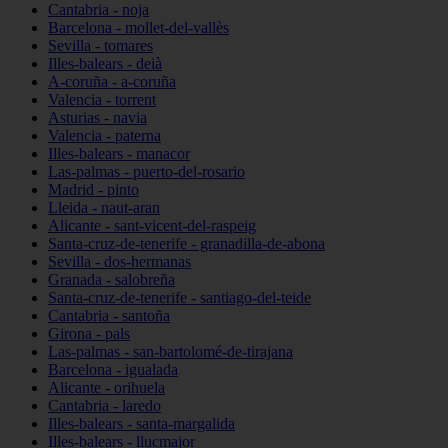
Cantabria - noja
Barcelona - mollet-del-vallès
Sevilla - tomares
Illes-balears - deià
A-coruña - a-coruña
Valencia - torrent
Asturias - navia
Valencia - paterna
Illes-balears - manacor
Las-palmas - puerto-del-rosario
Madrid - pinto
Lleida - naut-aran
Alicante - sant-vicent-del-raspeig
Santa-cruz-de-tenerife - granadilla-de-abona
Sevilla - dos-hermanas
Granada - salobreña
Santa-cruz-de-tenerife - santiago-del-teide
Cantabria - santoña
Girona - pals
Las-palmas - san-bartolomé-de-tirajana
Barcelona - igualada
Alicante - orihuela
Cantabria - laredo
Illes-balears - santa-margalida
Illes-balears - llucmajor