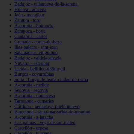
Badajoz - villanueva-de-la-serena
Huelva - aracena
Jaén - mengíbar
Zamora - toro
A-coruña - boimorto
Zaragoza - borja
Cantabria - cartes
Granada - cortes-de-baza
Illes-balears - sant-joan
Salamanca - vitigudino
Badajoz - valdelacalzada
Navarra - esteribar
Lleida - bell-lloc-d39urgell
Burgos - covarrubias
Soria - burgo-de-osma-ciudad-de-osma
A-coruña - melide
Segovia - segovia
A-coruña - ponteceso
Tarragona - camarles
Córdoba - peñarroya-pueblonuevo
Barcelona - santa-margarida-de-montbui
A-coruña - a-laracha
Las-palmas - vega-de-san-mateo
Castellón - orpesa
Castellón - burriana