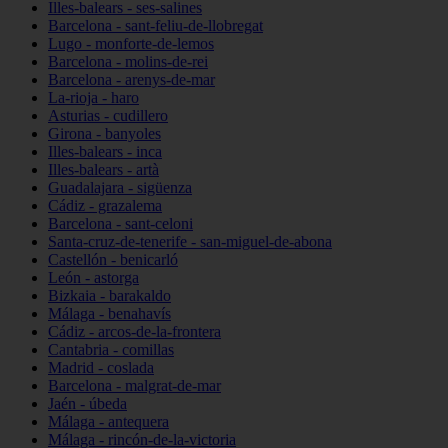
Illes-balears - ses-salines
Barcelona - sant-feliu-de-llobregat
Lugo - monforte-de-lemos
Barcelona - molins-de-rei
Barcelona - arenys-de-mar
La-rioja - haro
Asturias - cudillero
Girona - banyoles
Illes-balears - inca
Illes-balears - artà
Guadalajara - sigüenza
Cádiz - grazalema
Barcelona - sant-celoni
Santa-cruz-de-tenerife - san-miguel-de-abona
Castellón - benicarló
León - astorga
Bizkaia - barakaldo
Málaga - benahavís
Cádiz - arcos-de-la-frontera
Cantabria - comillas
Madrid - coslada
Barcelona - malgrat-de-mar
Jaén - úbeda
Málaga - antequera
Málaga - rincón-de-la-victoria