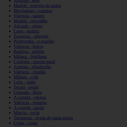
Asturias - lena
Madrid - torrejón-de-ardoz
Illes-balears - campos
Valencia - sagunt
Madrid - cercedilla
Alicante - petrer
Lugo - guitiriz
Zaragoza - alfajarín
Pontevedra - o-porriño
Valencia - bétera
Badajoz - mérida
Málaga - frigiliana
Córdoba - puente-genil
Asturias - ribadesella
Valencia - chulilla
Málaga - coín
León - riaño
Teruel - teruel
Granada - illora
A-coruña - oleiros
Valencia - requena
A-coruña - arzúa
Murcia - yecla
Tarragona - el-pla-de-santa-maria
Ceuta - ceuta