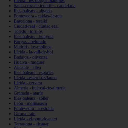
Lleida - les-borges-blanques
Santa-cruz-de-tenerife - candelaria
Illes-balears - algaida
Pontevedra - caldas-de-reis
Barcelona - torelló
Ciudad-real - ciudad-real
Toledo - torrijos
Illes-balears - bunyola
Burgos - belorado
Madrid - los-molinos
Lleida - la-vall-de-boí
Badajoz - olivenza
Huelva - moguer
Alicante - altea
Illes-balears - esporles
Lleida - esterri-d39àneu
Lleida - cervera
Almería - huércal-de-almería
Granada - atarfe
Illes-balears - sóller
León - molinaseca
Pontevedra - a-estrada
Girona - alp
Lleida - el-pont-de-suert
Tarragona - alcanar