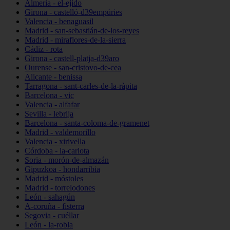
Almería - el-ejido
Girona - castelló-d39empúries
Valencia - benaguasil
Madrid - san-sebastián-de-los-reyes
Madrid - miraflores-de-la-sierra
Cádiz - rota
Girona - castell-platja-d39aro
Ourense - san-cristovo-de-cea
Alicante - benissa
Tarragona - sant-carles-de-la-ràpita
Barcelona - vic
Valencia - alfafar
Sevilla - lebrija
Barcelona - santa-coloma-de-gramenet
Madrid - valdemorillo
Valencia - xirivella
Córdoba - la-carlota
Soria - morón-de-almazán
Gipuzkoa - hondarribia
Madrid - móstoles
Madrid - torrelodones
León - sahagún
A-coruña - fisterra
Segovia - cuéllar
León - la-robla