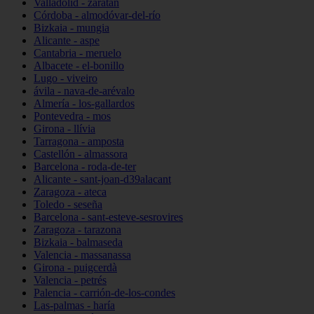
Valladolid - zaratán
Córdoba - almodóvar-del-río
Bizkaia - mungia
Alicante - aspe
Cantabria - meruelo
Albacete - el-bonillo
Lugo - viveiro
ávila - nava-de-arévalo
Almería - los-gallardos
Pontevedra - mos
Girona - llívia
Tarragona - amposta
Castellón - almassora
Barcelona - roda-de-ter
Alicante - sant-joan-d39alacant
Zaragoza - ateca
Toledo - seseña
Barcelona - sant-esteve-sesrovires
Zaragoza - tarazona
Bizkaia - balmaseda
Valencia - massanassa
Girona - puigcerdà
Valencia - petrés
Palencia - carrión-de-los-condes
Las-palmas - haría